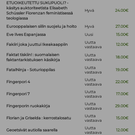
ETUOIKEUTETTU SUKUPUOLI? -
käsitys auktoriteetista Elisabeth
Hyvä
24.00€
Schüssler Fiorenzan feministisessä
teologiassa
Eurooppalaisen siilin suojelu ja hoito
Hyvä
27.00€
Eve Ilves Espanjassa
Uusi
15.00€
Uutta
Fakiiri joka juuttui Ikeakaappiin
12.00€
vastaava
Faktat tiskiin! : suomalaisen
Uutta
18.00€
vastaava
faktantarkistuksen käsikirja
Uutta
FatalNinja - Soturioppilas
19.00€
vastaava
Uutta
Fingerpori 4
22.00€
vastaava
Uutta
Fingerpori 7
17.00€
vastaava
Uutta
Fingerporin ruokakirja
29.00€
vastaava
Uutta
Florian ja Griselda : kerrostalosatu
15.00€
vastaava
Uutta
Geoetsivät autiolla saarella
12.00€
vastaava