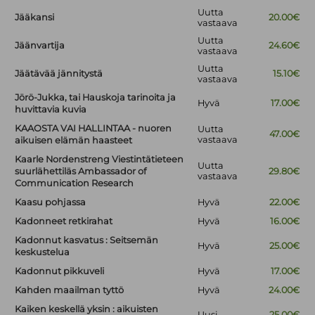
Uutta
Jääkansi
20.00€
vastaava
Uutta
Jäänvartija
24.60€
vastaava
Uutta
Jäätävää jännitystä
15.10€
vastaava
Jörö-Jukka, tai Hauskoja tarinoita ja
Hyvä
17.00€
huvittavia kuvia
KAAOSTA VAI HALLINTAA - nuoren
Uutta
47.00€
vastaava
aikuisen elämän haasteet
Kaarle Nordenstreng Viestintätieteen
Uutta
suurlähettiläs Ambassador of
29.80€
vastaava
Communication Research
Kaasu pohjassa
Hyvä
22.00€
Kadonneet retkirahat
Hyvä
16.00€
Kadonnut kasvatus : Seitsemän
Hyvä
25.00€
keskustelua
Kadonnut pikkuveli
Hyvä
17.00€
Kahden maailman tyttö
Hyvä
24.00€
Kaiken keskellä yksin : aikuisten
Uusi
25.00€