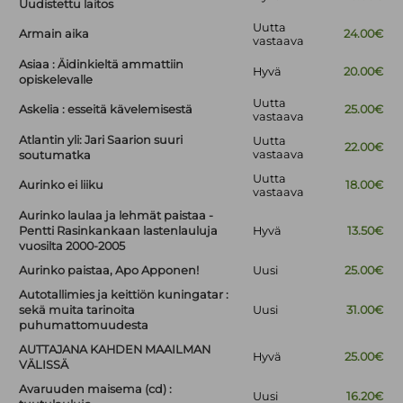
Uudistettu laitos
Uutta
Armain aika
24.00€
vastaava
Asiaa : Äidinkieltä ammattiin
Hyvä
20.00€
opiskelevalle
Uutta
Askelia : esseitä kävelemisestä
25.00€
vastaava
Atlantin yli: Jari Saarion suuri
Uutta
22.00€
vastaava
soutumatka
Uutta
Aurinko ei liiku
18.00€
vastaava
Aurinko laulaa ja lehmät paistaa -
Pentti Rasinkankaan lastenlauluja
Hyvä
13.50€
vuosilta 2000-2005
Aurinko paistaa, Apo Apponen!
Uusi
25.00€
Autotallimies ja keittiön kuningatar :
sekä muita tarinoita
Uusi
31.00€
puhumattomuudesta
AUTTAJANA KAHDEN MAAILMAN
Hyvä
25.00€
VÄLISSÄ
Avaruuden maisema (cd) :
Uusi
16.20€