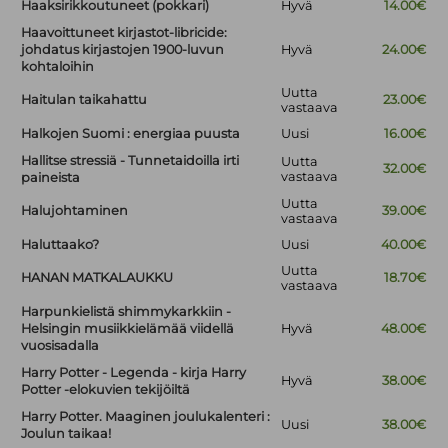
Haaksirikkoutuneet (pokkari)
Hyvä
14.00€
Haavoittuneet kirjastot-libricide:
johdatus kirjastojen 1900-luvun
Hyvä
24.00€
kohtaloihin
Uutta
Haitulan taikahattu
23.00€
vastaava
Halkojen Suomi : energiaa puusta
Uusi
16.00€
Hallitse stressiä - Tunnetaidoilla irti
Uutta
32.00€
vastaava
paineista
Uutta
Halujohtaminen
39.00€
vastaava
Haluttaako?
Uusi
40.00€
Uutta
HANAN MATKALAUKKU
18.70€
vastaava
Harpunkielistä shimmykarkkiin -
Helsingin musiikkielämää viidellä
Hyvä
48.00€
vuosisadalla
Harry Potter - Legenda - kirja Harry
Hyvä
38.00€
Potter -elokuvien tekijöiltä
Harry Potter. Maaginen joulukalenteri :
Uusi
38.00€
Joulun taikaa!