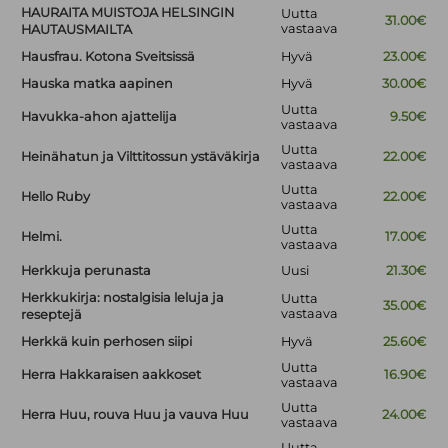
HAURAITA MUISTOJA HELSINGIN
Uutta
31.00€
vastaava
HAUTAUSMAILTA
Hausfrau. Kotona Sveitsissä
Hyvä
23.00€
Hauska matka aapinen
Hyvä
30.00€
Uutta
Havukka-ahon ajattelija
9.50€
vastaava
Uutta
Heinähatun ja Vilttitossun ystäväkirja
22.00€
vastaava
Uutta
Hello Ruby
22.00€
vastaava
Uutta
Helmi.
17.00€
vastaava
Herkkuja perunasta
Uusi
21.30€
Herkkukirja: nostalgisia leluja ja
Uutta
35.00€
vastaava
reseptejä
Herkkä kuin perhosen siipi
Hyvä
25.60€
Uutta
Herra Hakkaraisen aakkoset
16.90€
vastaava
Uutta
Herra Huu, rouva Huu ja vauva Huu
24.00€
vastaava
Uutta