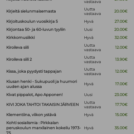
vastaava
Uutta
Kirjeitä sielunmaisemasta
20.00€
vastaava
Kirjoituskoulun vuosikirja 5
Hyvä
27.00€
Kirjontaa 50- ja 60-luvun tyyliin
Uusi
20.00€
Kirkkomusiikki
Hyvä
32.00€
Uutta
Kiroileva siili
12.00€
vastaava
Uutta
Kiroileva siili 2
13.90€
vastaava
Uutta
Kissa, joka pyydysti tappajan
12.00€
vastaava
Kiusan henki - Sukupuoli ja huumori
Hyvä
17.00€
uuden ajan alussa
Kivat pippalot, Apo Apponen!
Uusi
23.00€
Uutta
KIVI JOKA TAHTOI TAKAISIN JÄRVEEN
17.70€
vastaava
Klementiina, viikon ystävä
Hyvä
15.00€
Kohti sosialismia : Pirkkalan
peruskoulun marxilainen kokeilu 1973-
Hyvä
35.00€
75