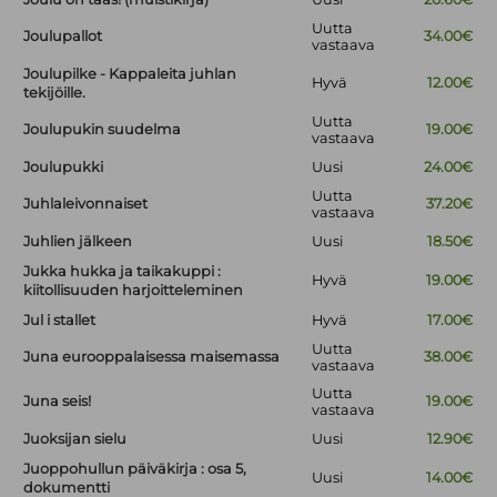
Uutta
Joulupallot
34.00€
vastaava
Joulupilke - Kappaleita juhlan
Hyvä
12.00€
tekijöille.
Uutta
Joulupukin suudelma
19.00€
vastaava
Joulupukki
Uusi
24.00€
Uutta
Juhlaleivonnaiset
37.20€
vastaava
Juhlien jälkeen
Uusi
18.50€
Jukka hukka ja taikakuppi :
Hyvä
19.00€
kiitollisuuden harjoitteleminen
Jul i stallet
Hyvä
17.00€
Uutta
Juna eurooppalaisessa maisemassa
38.00€
vastaava
Uutta
Juna seis!
19.00€
vastaava
Juoksijan sielu
Uusi
12.90€
Juoppohullun päiväkirja : osa 5,
Uusi
14.00€
dokumentti