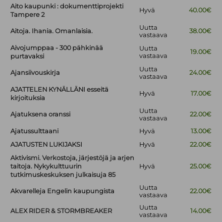
Aito kaupunki : dokumenttiprojekti
Hyvä
40.00€
Tampere 2
Uutta
Aitoja. Ihania. Omanlaisia.
38.00€
vastaava
Aivojumppaa - 300 pähkinää
Uutta
19.00€
vastaava
purtavaksi
Uutta
Ajansiivouskirja
24.00€
vastaava
AJATTELEN KYNÄLLÄNI esseitä
Hyvä
17.00€
kirjoituksia
Uutta
Ajatuksena oranssi
22.00€
vastaava
Ajatussulttaani
Hyvä
13.00€
AJATUSTEN LUKIJAKSI
Hyvä
22.00€
Aktivismi. Verkostoja, järjestöjä ja arjen
taitoja. Nykykulttuurin
Hyvä
25.00€
tutkimuskeskuksen julkaisuja 85
Uutta
Akvarelleja Engelin kaupungista
22.00€
vastaava
Uutta
ALEX RIDER & STORMBREAKER
14.00€
vastaava