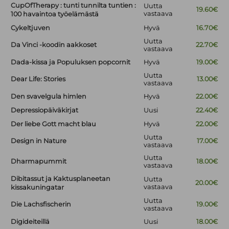
CupOfTherapy : tunti tunnilta tuntien :
Uutta
19.60€
vastaava
100 havaintoa työelämästä
Cykeltjuven
Hyvä
16.70€
Uutta
Da Vinci -koodin aakkoset
22.70€
vastaava
Dada-kissa ja Populuksen popcornit
Hyvä
19.00€
Uutta
Dear Life: Stories
13.00€
vastaava
Den svavelgula himlen
Hyvä
22.00€
Depressiopäiväkirjat
Uusi
22.40€
Der liebe Gott macht blau
Hyvä
22.00€
Uutta
Design in Nature
17.00€
vastaava
Uutta
Dharmapummit
18.00€
vastaava
Dibitassut ja Kaktusplaneetan
Uutta
20.00€
vastaava
kissakuningatar
Uutta
Die Lachsfischerin
19.00€
vastaava
Digideiteillä
Uusi
18.00€