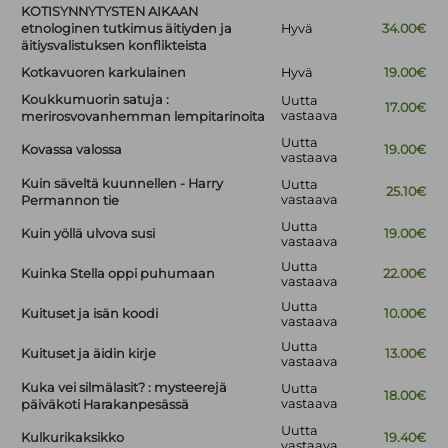
KOTISYNNYTYSTEN AIKAAN
etnologinen tutkimus äitiyden ja
Hyvä
34.00€
äitiysvalistuksen konflikteista
Kotkavuoren karkulainen
Hyvä
19.00€
Koukkumuorin satuja :
Uutta
17.00€
vastaava
merirosvovanhemman lempitarinoita
Uutta
Kovassa valossa
19.00€
vastaava
Kuin säveltä kuunnellen - Harry
Uutta
25.10€
vastaava
Permannon tie
Uutta
Kuin yöllä ulvova susi
19.00€
vastaava
Uutta
Kuinka Stella oppi puhumaan
22.00€
vastaava
Uutta
Kuituset ja isän koodi
10.00€
vastaava
Uutta
Kuituset ja äidin kirje
13.00€
vastaava
Kuka vei silmälasit? : mysteerejä
Uutta
18.00€
vastaava
päiväkoti Harakanpesässä
Uutta
Kulkurikaksikko
19.40€
vastaava