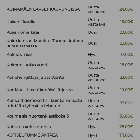
Uutta
KOIRAMÄEN LAPSET KAUPUNGISSA
24.00€
vastaava
Uutta
Koiran filosofia
16.00€
vastaava
Koiran oma kirja
Uusi
23.00€
Koko kansan Markku : Tuunaa kotona
Uusi
23.00€
ja puutarhassa
Kolmas mies
Hyvä
17.00€
Uutta
Kolmen luolan vuori
18.00€
vastaava
Uutta
Konehengittäjä ja assistentti
22.00€
vastaava
Uutta
KonMari – Iloa säkenöivä järjestys
19.00€
vastaava
Konsulttidemokratia : kuinka valtiosta
Uutta
17.00€
vastaava
tehdään tyhmä ja tehoton
Uutta
Kotimaisia nuortenklassikoita 3
30.00€
vastaava
Kotiseutuarkisto-opas
Hyvä
28.00€
KOTISEUTUMME ANTREA
Hyvä
111.00€