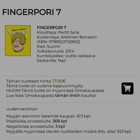
FINGERPORI 7
FINGERPORI 7
Kirjoittaja: Pertti Jarla
Kustantaja: Arktinen Banaani
ISBN: 9789522700902
Kieli: Suomi
Julkaisuvuosi: 2014
Kuntoluokka: Uutta vastaava
Saatavilla: 1kpl
Tämän tuotteen hinta:
17.00€
Tämä tuote on uutena loppuunmyyty.
HUOM! Tämä tuote on myynnissä Omakaupassa
Lue lisää Omakaupasta
tämän linkin
kautta!
uudenveroinen
Myyjän aiemmin tekemät kaupat: 473 kpl
Positiivisia arvosteluita:
368 kpl
Negatiivisia arvosteluita:
3 kpl
Myyjällä myynnissä olevien tuotteiden määrä (kts. alla): 923 kpl