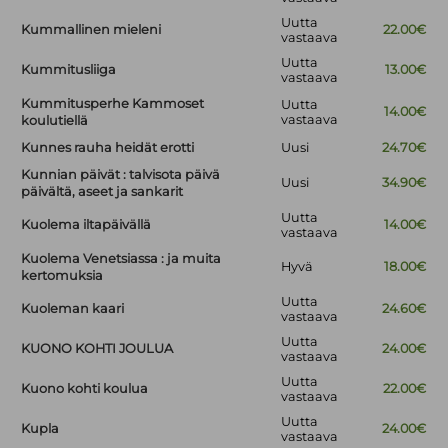
Uutta
Kummallinen mieleni
22.00€
vastaava
Uutta
Kummitusliiga
13.00€
vastaava
Kummitusperhe Kammoset
Uutta
14.00€
vastaava
koulutiellä
Kunnes rauha heidät erotti
Uusi
24.70€
Kunnian päivät : talvisota päivä
Uusi
34.90€
päivältä, aseet ja sankarit
Uutta
Kuolema iltapäivällä
14.00€
vastaava
Kuolema Venetsiassa : ja muita
Hyvä
18.00€
kertomuksia
Uutta
Kuoleman kaari
24.60€
vastaava
Uutta
KUONO KOHTI JOULUA
24.00€
vastaava
Uutta
Kuono kohti koulua
22.00€
vastaava
Uutta
Kupla
24.00€
vastaava