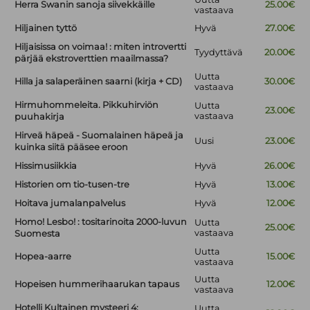
Herra Swanin sanoja siivekkäille
25.00€
vastaava
Hiljainen tyttö
Hyvä
27.00€
Hiljaisissa on voimaa! : miten introvertti
Tyydyttävä
20.00€
pärjää ekstroverttien maailmassa?
Uutta
Hilla ja salaperäinen saarni (kirja + CD)
30.00€
vastaava
Hirmuhommeleita. Pikkuhirviön
Uutta
23.00€
vastaava
puuhakirja
Hirveä häpeä - Suomalainen häpeä ja
Uusi
23.00€
kuinka siitä pääsee eroon
Hissimusiikkia
Hyvä
26.00€
Historien om tio-tusen-tre
Hyvä
13.00€
Hoitava jumalanpalvelus
Hyvä
12.00€
Homo! Lesbo! : tositarinoita 2000-luvun
Uutta
25.00€
vastaava
Suomesta
Uutta
Hopea-aarre
15.00€
vastaava
Uutta
Hopeisen hummerihaarukan tapaus
12.00€
vastaava
Hotelli Kultainen mysteeri 4:
Uutta