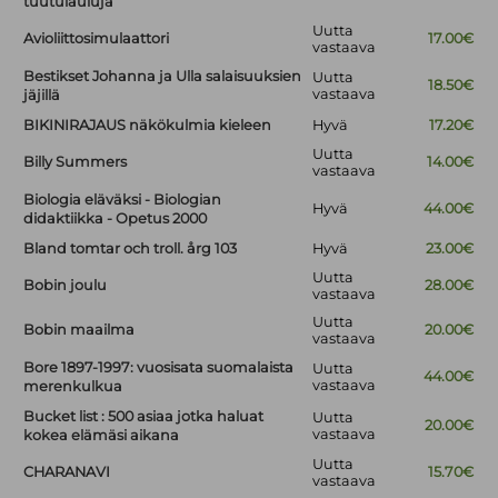
tuutulauluja
Uutta
Avioliittosimulaattori
17.00€
vastaava
Bestikset Johanna ja Ulla salaisuuksien
Uutta
18.50€
vastaava
jäjillä
BIKINIRAJAUS näkökulmia kieleen
Hyvä
17.20€
Uutta
Billy Summers
14.00€
vastaava
Biologia eläväksi - Biologian
Hyvä
44.00€
didaktiikka - Opetus 2000
Bland tomtar och troll. årg 103
Hyvä
23.00€
Uutta
Bobin joulu
28.00€
vastaava
Uutta
Bobin maailma
20.00€
vastaava
Bore 1897-1997: vuosisata suomalaista
Uutta
44.00€
vastaava
merenkulkua
Bucket list : 500 asiaa jotka haluat
Uutta
20.00€
vastaava
kokea elämäsi aikana
Uutta
CHARANAVI
15.70€
vastaava