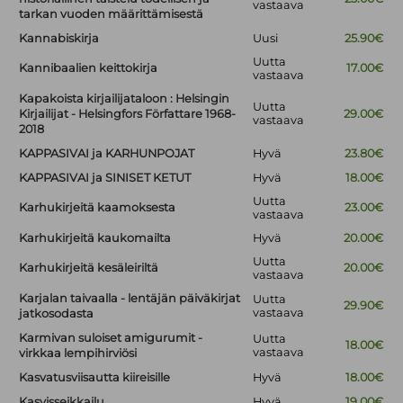
vastaava
tarkan vuoden määrittämisestä
Kannabiskirja
Uusi
25.90€
Uutta
Kannibaalien keittokirja
17.00€
vastaava
Kapakoista kirjailijataloon : Helsingin
Uutta
Kirjailijat - Helsingfors Författare 1968-
29.00€
vastaava
2018
KAPPASIVAI ja KARHUNPOJAT
Hyvä
23.80€
KAPPASIVAI ja SINISET KETUT
Hyvä
18.00€
Uutta
Karhukirjeitä kaamoksesta
23.00€
vastaava
Karhukirjeitä kaukomailta
Hyvä
20.00€
Uutta
Karhukirjeitä kesäleiriltä
20.00€
vastaava
Karjalan taivaalla - lentäjän päiväkirjat
Uutta
29.90€
vastaava
jatkosodasta
Karmivan suloiset amigurumit -
Uutta
18.00€
vastaava
virkkaa lempihirviösi
Kasvatusviisautta kiireisille
Hyvä
18.00€
Kasvisseikkailu
Hyvä
19.00€