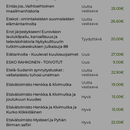
Entäs jos…Vaihtoehtoinen
Uutta
25.00€
vastaava
maailmanhistoria
Erakot : omintakeisten suomalaisten
Uutta
26.60€
vastaava
elämäntarinoita
Erot järjestykseen! Eurovision
laulukilpailu, kansallisuus ja
Tyydyttävä
20.00€
televisiohistoria Nykykulttuurin
tutkimuskeskuksen julkaisuja 88
Erätarinoita - Kuulevat kuulosuojaimet
Uusi
27.00€
ESKO RAHKONEN - TOIVOTUT
Uusi
9.00€
Etelä-Sudanin synnytystuskat :
Uutta
22.90€
vastaava
valtataistelu tuhosi unelman
Uutta
Etsivätoimisto Henkka & Kivimutka
19.00€
vastaava
Etsivätoimisto Henkka & Kivimutka ja
Hyvä
15.00€
joulukuun kuudes
Etsivätoimisto Henkka ja Kivimutka ja
Hyvä
15.00€
Kurko Kökköläinen
Etsivätoimisto Mysteeri ja Pyhän
Hyvä
22.00€
Birman safiiri