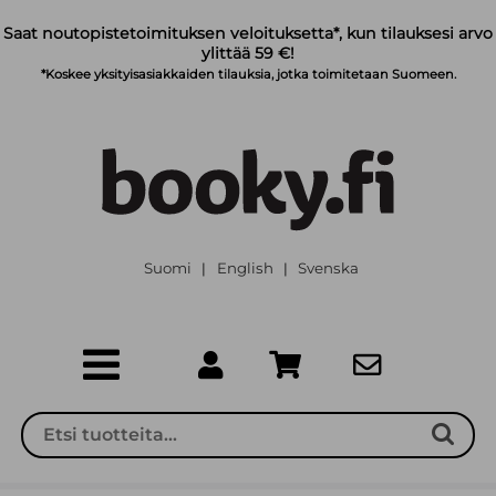
Siirry pääsisältöön
Saat noutopistetoimituksen veloituksetta*, kun tilauksesi arvo
ylittää 59 €!
*Koskee yksityisasiakkaiden tilauksia, jotka toimitetaan Suomeen.
Suomi
English
Svenska
|
|