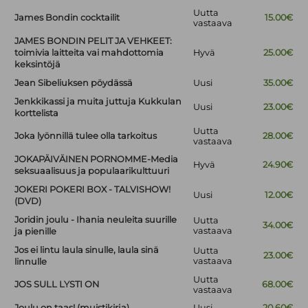
Uutta
James Bondin cocktailit
15.00€
vastaava
JAMES BONDIN PELIT JA VEHKEET:
toimivia laitteita vai mahdottomia
Hyvä
25.00€
keksintöjä
Jean Sibeliuksen pöydässä
Uusi
35.00€
Jenkkikassi ja muita juttuja Kukkulan
Uusi
23.00€
korttelista
Uutta
Joka lyönnillä tulee olla tarkoitus
28.00€
vastaava
JOKAPÄIVÄINEN PORNOMME-Media
Hyvä
24.90€
seksuaalisuus ja populaarikulttuuri
JOKERI POKERI BOX - TALVISHOW!
Uusi
12.00€
(DVD)
Joridin joulu - Ihania neuleita suurille
Uutta
34.00€
vastaava
ja pienille
Jos ei lintu laula sinulle, laula sinä
Uutta
23.00€
vastaava
linnulle
Uutta
JOS SULL LYSTI ON
68.00€
vastaava
Joulu on taas! (muistikirja)
Uusi
20.60€