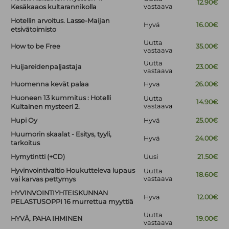
12.90€
vastaava
Kesäkaaos kultarannikolla
Hotellin arvoitus. Lasse-Maijan
Hyvä
16.00€
etsivätoimisto
Uutta
How to be Free
35.00€
vastaava
Uutta
Huijareidenpaljastaja
23.00€
vastaava
Huomenna kevät palaa
Hyvä
26.00€
Huoneen 13 kummitus : Hotelli
Uutta
14.90€
vastaava
Kultainen mysteeri 2.
Hupi Oy
Hyvä
25.00€
Huumorin skaalat - Esitys, tyyli,
Hyvä
24.00€
tarkoitus
Hymytintti (+CD)
Uusi
21.50€
Hyvinvointivaltio Houkutteleva lupaus
Uutta
18.60€
vastaava
vai karvas pettymys
HYVINVOINTIYHTEISKUNNAN
Hyvä
12.00€
PELASTUSOPPI 16 murrettua myyttiä
Uutta
HYVÄ, PAHA IHMINEN
19.00€
vastaava