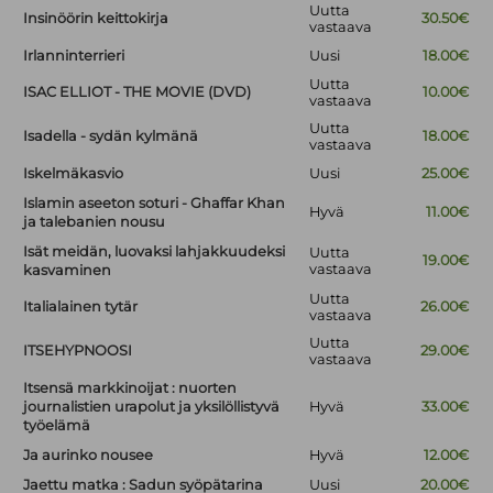
Uutta
Insinöörin keittokirja
30.50€
vastaava
Irlanninterrieri
Uusi
18.00€
Uutta
ISAC ELLIOT - THE MOVIE (DVD)
10.00€
vastaava
Uutta
Isadella - sydän kylmänä
18.00€
vastaava
Iskelmäkasvio
Uusi
25.00€
Islamin aseeton soturi - Ghaffar Khan
Hyvä
11.00€
ja talebanien nousu
Isät meidän, luovaksi lahjakkuudeksi
Uutta
19.00€
vastaava
kasvaminen
Uutta
Italialainen tytär
26.00€
vastaava
Uutta
ITSEHYPNOOSI
29.00€
vastaava
Itsensä markkinoijat : nuorten
journalistien urapolut ja yksilöllistyvä
Hyvä
33.00€
työelämä
Ja aurinko nousee
Hyvä
12.00€
Jaettu matka : Sadun syöpätarina
Uusi
20.00€