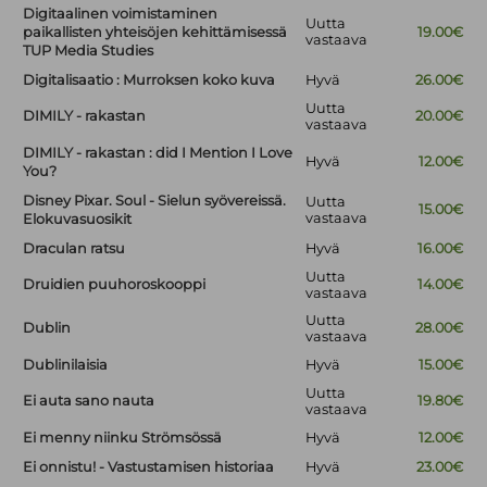
Digitaalinen voimistaminen
Uutta
paikallisten yhteisöjen kehittämisessä
19.00€
vastaava
TUP Media Studies
Digitalisaatio : Murroksen koko kuva
Hyvä
26.00€
Uutta
DIMILY - rakastan
20.00€
vastaava
DIMILY - rakastan : did I Mention I Love
Hyvä
12.00€
You?
Disney Pixar. Soul - Sielun syövereissä.
Uutta
15.00€
vastaava
Elokuvasuosikit
Draculan ratsu
Hyvä
16.00€
Uutta
Druidien puuhoroskooppi
14.00€
vastaava
Uutta
Dublin
28.00€
vastaava
Dublinilaisia
Hyvä
15.00€
Uutta
Ei auta sano nauta
19.80€
vastaava
Ei menny niinku Strömsössä
Hyvä
12.00€
Ei onnistu! - Vastustamisen historiaa
Hyvä
23.00€