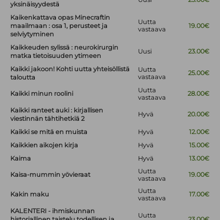
yksinäisyydestä
Kaikenkattava opas Minecraftin
Uutta
maailmaan : osa 1, perusteet ja
19.00€
vastaava
selviytyminen
Kaikkeuden sylissä : neurokirurgin
Uusi
23.00€
matka tietoisuuden ytimeen
Kaikki jakoon! Kohti uutta yhteisöllistä
Uutta
25.00€
vastaava
taloutta
Uutta
Kaikki minun roolini
28.00€
vastaava
Kaikki ranteet auki : kirjallisen
Hyvä
20.00€
viestinnän tähtihetkiä 2
Kaikki se mitä en muista
Hyvä
12.00€
Kaikkien aikojen kirja
Hyvä
15.00€
Kaima
Hyvä
13.00€
Uutta
Kaisa-mummin yövieraat
19.00€
vastaava
Uutta
Kakin maku
17.00€
vastaava
KALENTERI - ihmiskunnan
Uutta
historiallinen taistelu todellisen ja
23.00€