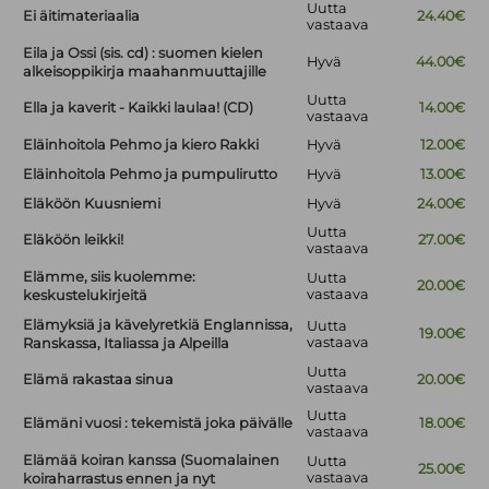
Uutta
Ei äitimateriaalia
24.40€
vastaava
Eila ja Ossi (sis. cd) : suomen kielen
Hyvä
44.00€
alkeisoppikirja maahanmuuttajille
Uutta
Ella ja kaverit - Kaikki laulaa! (CD)
14.00€
vastaava
Eläinhoitola Pehmo ja kiero Rakki
Hyvä
12.00€
Eläinhoitola Pehmo ja pumpulirutto
Hyvä
13.00€
Eläköön Kuusniemi
Hyvä
24.00€
Uutta
Eläköön leikki!
27.00€
vastaava
Elämme, siis kuolemme:
Uutta
20.00€
vastaava
keskustelukirjeitä
Elämyksiä ja kävelyretkiä Englannissa,
Uutta
19.00€
vastaava
Ranskassa, Italiassa ja Alpeilla
Uutta
Elämä rakastaa sinua
20.00€
vastaava
Uutta
Elämäni vuosi : tekemistä joka päivälle
18.00€
vastaava
Elämää koiran kanssa (Suomalainen
Uutta
25.00€
vastaava
koiraharrastus ennen ja nyt