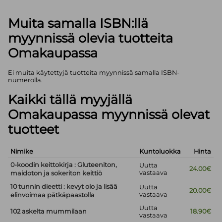
Muita samalla ISBN:llä
myynnissä olevia tuotteita
Omakaupassa
Ei muita käytettyjä tuotteita myynnissä samalla ISBN-
numerolla.
Kaikki tällä myyjällä
Omakaupassa myynnissä olevat
tuotteet
Nimike
Kuntoluokka
Hinta
0-koodin keittokirja : Gluteeniton,
Uutta
24.00€
vastaava
maidoton ja sokeriton keittiö
10 tunnin dieetti : kevyt olo ja lisää
Uutta
20.00€
vastaava
elinvoimaa pätkäpaastolla
Uutta
102 askelta mummilaan
18.90€
vastaava