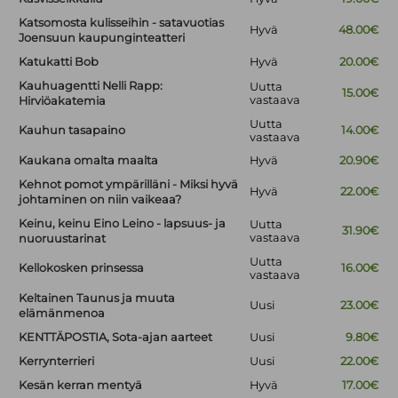
Katsomosta kulisseihin - satavuotias
Hyvä
48.00€
Joensuun kaupunginteatteri
Katukatti Bob
Hyvä
20.00€
Kauhuagentti Nelli Rapp:
Uutta
15.00€
vastaava
Hirviöakatemia
Uutta
Kauhun tasapaino
14.00€
vastaava
Kaukana omalta maalta
Hyvä
20.90€
Kehnot pomot ympärilläni - Miksi hyvä
Hyvä
22.00€
johtaminen on niin vaikeaa?
Keinu, keinu Eino Leino - lapsuus- ja
Uutta
31.90€
vastaava
nuoruustarinat
Uutta
Kellokosken prinsessa
16.00€
vastaava
Keltainen Taunus ja muuta
Uusi
23.00€
elämänmenoa
KENTTÄPOSTIA, Sota-ajan aarteet
Uusi
9.80€
Kerrynterrieri
Uusi
22.00€
Kesän kerran mentyä
Hyvä
17.00€