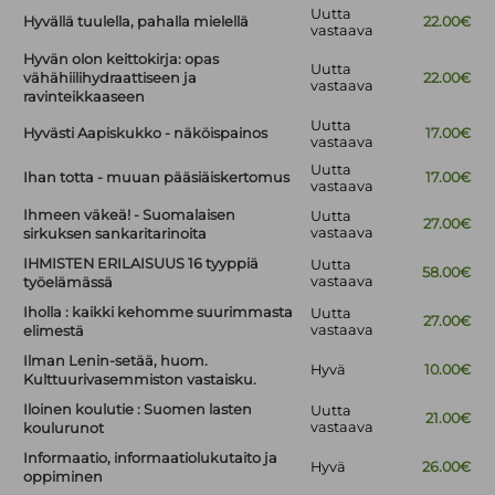
Uutta
Hyvällä tuulella, pahalla mielellä
22.00€
vastaava
Hyvän olon keittokirja: opas
Uutta
vähähiilihydraattiseen ja
22.00€
vastaava
ravinteikkaaseen
Uutta
Hyvästi Aapiskukko - näköispainos
17.00€
vastaava
Uutta
Ihan totta - muuan pääsiäiskertomus
17.00€
vastaava
Ihmeen väkeä! - Suomalaisen
Uutta
27.00€
vastaava
sirkuksen sankaritarinoita
IHMISTEN ERILAISUUS 16 tyyppiä
Uutta
58.00€
vastaava
työelämässä
Iholla : kaikki kehomme suurimmasta
Uutta
27.00€
vastaava
elimestä
Ilman Lenin-setää, huom.
Hyvä
10.00€
Kulttuurivasemmiston vastaisku.
Iloinen koulutie : Suomen lasten
Uutta
21.00€
vastaava
koulurunot
Informaatio, informaatiolukutaito ja
Hyvä
26.00€
oppiminen