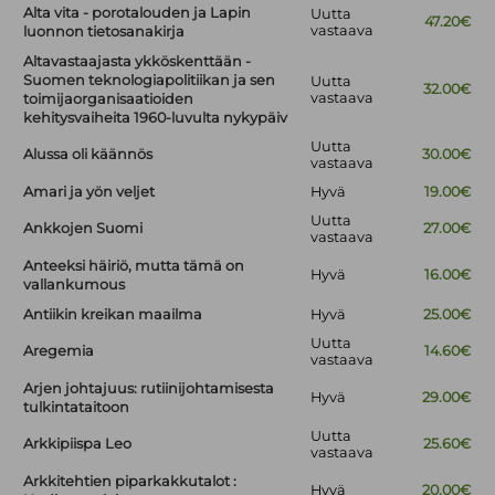
Alta vita - porotalouden ja Lapin
Uutta
47.20€
vastaava
luonnon tietosanakirja
Altavastaajasta ykköskenttään -
Suomen teknologiapolitiikan ja sen
Uutta
32.00€
vastaava
toimijaorganisaatioiden
kehitysvaiheita 1960-luvulta nykypäiv
Uutta
Alussa oli käännös
30.00€
vastaava
Amari ja yön veljet
Hyvä
19.00€
Uutta
Ankkojen Suomi
27.00€
vastaava
Anteeksi häiriö, mutta tämä on
Hyvä
16.00€
vallankumous
Antiikin kreikan maailma
Hyvä
25.00€
Uutta
Aregemia
14.60€
vastaava
Arjen johtajuus: rutiinijohtamisesta
Hyvä
29.00€
tulkintataitoon
Uutta
Arkkipiispa Leo
25.60€
vastaava
Arkkitehtien piparkakkutalot :
Hyvä
20.00€