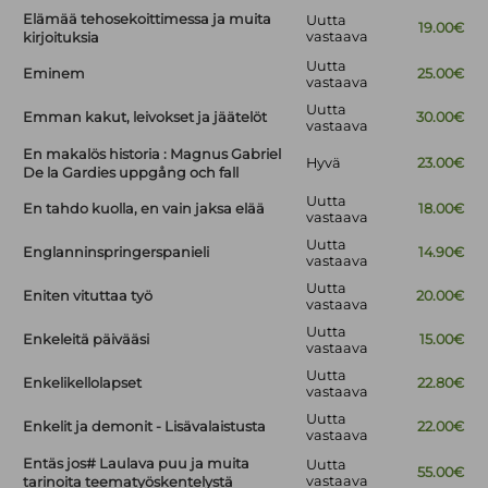
Elämää tehosekoittimessa ja muita
Uutta
19.00€
vastaava
kirjoituksia
Uutta
Eminem
25.00€
vastaava
Uutta
Emman kakut, leivokset ja jäätelöt
30.00€
vastaava
En makalös historia : Magnus Gabriel
Hyvä
23.00€
De la Gardies uppgång och fall
Uutta
En tahdo kuolla, en vain jaksa elää
18.00€
vastaava
Uutta
Englanninspringerspanieli
14.90€
vastaava
Uutta
Eniten vituttaa työ
20.00€
vastaava
Uutta
Enkeleitä päivääsi
15.00€
vastaava
Uutta
Enkelikellolapset
22.80€
vastaava
Uutta
Enkelit ja demonit - Lisävalaistusta
22.00€
vastaava
Entäs jos# Laulava puu ja muita
Uutta
55.00€
vastaava
tarinoita teematyöskentelystä