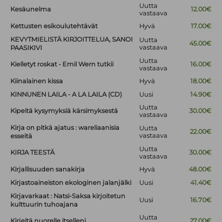
Uutta
Kesäunelma
12.00€
vastaava
Kettusten esikoulutehtävät
Hyvä
17.00€
KEVYTMIELISTÄ KIRJOITTELUA, SANOI
Uutta
45.00€
vastaava
PAASIKIVI
Uutta
Kielletyt roskat - Emil Wern tutkii
16.00€
vastaava
Kiinalainen kissa
Hyvä
18.00€
KINNUNEN LAILA - A LA LAILA (CD)
Uusi
14.90€
Uutta
Kipeitä kysymyksiä kärsimyksestä
30.00€
vastaava
Kirja on pitkä ajatus : wareliaanisia
Uutta
22.00€
vastaava
esseitä
Uutta
KIRJA TEESTÄ
30.00€
vastaava
Kirjallisuuden sanakirja
Hyvä
48.00€
Kirjastoaineiston ekologinen jalanjälki
Uusi
41.40€
Kirjavarkaat : Natsi-Saksa kirjoitetun
Uusi
16.70€
kulttuurin tuhoajana
Uutta
Kirjeitä nuorelle itselleni
27.00€