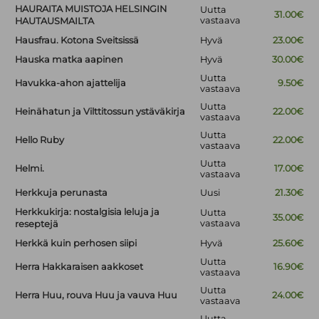
HAURAITA MUISTOJA HELSINGIN
Uutta
31.00€
vastaava
HAUTAUSMAILTA
Hausfrau. Kotona Sveitsissä
Hyvä
23.00€
Hauska matka aapinen
Hyvä
30.00€
Uutta
Havukka-ahon ajattelija
9.50€
vastaava
Uutta
Heinähatun ja Vilttitossun ystäväkirja
22.00€
vastaava
Uutta
Hello Ruby
22.00€
vastaava
Uutta
Helmi.
17.00€
vastaava
Herkkuja perunasta
Uusi
21.30€
Herkkukirja: nostalgisia leluja ja
Uutta
35.00€
vastaava
reseptejä
Herkkä kuin perhosen siipi
Hyvä
25.60€
Uutta
Herra Hakkaraisen aakkoset
16.90€
vastaava
Uutta
Herra Huu, rouva Huu ja vauva Huu
24.00€
vastaava
Uutta