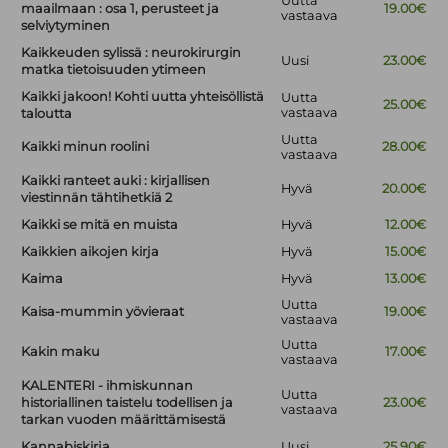
Uutta
maailmaan : osa 1, perusteet ja
19.00€
vastaava
selviytyminen
Kaikkeuden sylissä : neurokirurgin
Uusi
23.00€
matka tietoisuuden ytimeen
Kaikki jakoon! Kohti uutta yhteisöllistä
Uutta
25.00€
vastaava
taloutta
Uutta
Kaikki minun roolini
28.00€
vastaava
Kaikki ranteet auki : kirjallisen
Hyvä
20.00€
viestinnän tähtihetkiä 2
Kaikki se mitä en muista
Hyvä
12.00€
Kaikkien aikojen kirja
Hyvä
15.00€
Kaima
Hyvä
13.00€
Uutta
Kaisa-mummin yövieraat
19.00€
vastaava
Uutta
Kakin maku
17.00€
vastaava
KALENTERI - ihmiskunnan
Uutta
historiallinen taistelu todellisen ja
23.00€
vastaava
tarkan vuoden määrittämisestä
Kannabiskirja
Uusi
25.90€