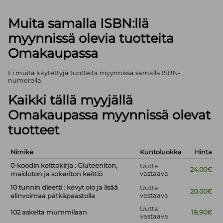
Muita samalla ISBN:llä
myynnissä olevia tuotteita
Omakaupassa
Ei muita käytettyjä tuotteita myynnissä samalla ISBN-
numerolla.
Kaikki tällä myyjällä
Omakaupassa myynnissä olevat
tuotteet
Nimike
Kuntoluokka
Hinta
0-koodin keittokirja : Gluteeniton,
Uutta
24.00€
vastaava
maidoton ja sokeriton keittiö
10 tunnin dieetti : kevyt olo ja lisää
Uutta
20.00€
vastaava
elinvoimaa pätkäpaastolla
Uutta
102 askelta mummilaan
18.90€
vastaava