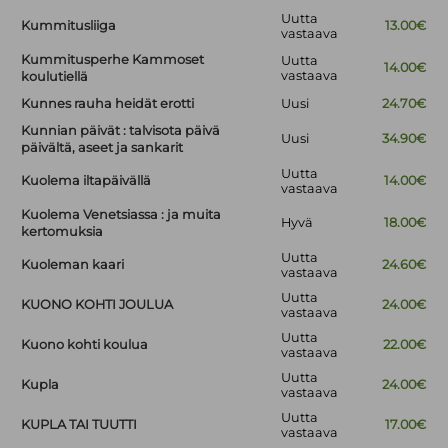
Uutta
Kummitusliiga
13.00€
vastaava
Kummitusperhe Kammoset
Uutta
14.00€
vastaava
koulutiellä
Kunnes rauha heidät erotti
Uusi
24.70€
Kunnian päivät : talvisota päivä
Uusi
34.90€
päivältä, aseet ja sankarit
Uutta
Kuolema iltapäivällä
14.00€
vastaava
Kuolema Venetsiassa : ja muita
Hyvä
18.00€
kertomuksia
Uutta
Kuoleman kaari
24.60€
vastaava
Uutta
KUONO KOHTI JOULUA
24.00€
vastaava
Uutta
Kuono kohti koulua
22.00€
vastaava
Uutta
Kupla
24.00€
vastaava
Uutta
KUPLA TAI TUUTTI
17.00€
vastaava