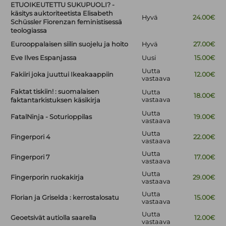
ETUOIKEUTETTU SUKUPUOLI? -
käsitys auktoriteetista Elisabeth
Hyvä
24.00€
Schüssler Fiorenzan feministisessä
teologiassa
Eurooppalaisen siilin suojelu ja hoito
Hyvä
27.00€
Eve Ilves Espanjassa
Uusi
15.00€
Uutta
Fakiiri joka juuttui Ikeakaappiin
12.00€
vastaava
Faktat tiskiin! : suomalaisen
Uutta
18.00€
vastaava
faktantarkistuksen käsikirja
Uutta
FatalNinja - Soturioppilas
19.00€
vastaava
Uutta
Fingerpori 4
22.00€
vastaava
Uutta
Fingerpori 7
17.00€
vastaava
Uutta
Fingerporin ruokakirja
29.00€
vastaava
Uutta
Florian ja Griselda : kerrostalosatu
15.00€
vastaava
Uutta
Geoetsivät autiolla saarella
12.00€
vastaava