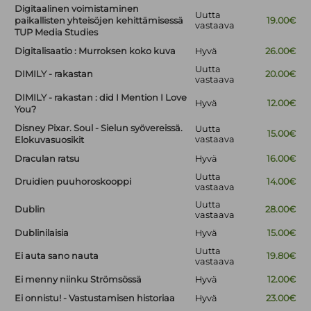
Digitaalinen voimistaminen
Uutta
paikallisten yhteisöjen kehittämisessä
19.00€
vastaava
TUP Media Studies
Digitalisaatio : Murroksen koko kuva
Hyvä
26.00€
Uutta
DIMILY - rakastan
20.00€
vastaava
DIMILY - rakastan : did I Mention I Love
Hyvä
12.00€
You?
Disney Pixar. Soul - Sielun syövereissä.
Uutta
15.00€
vastaava
Elokuvasuosikit
Draculan ratsu
Hyvä
16.00€
Uutta
Druidien puuhoroskooppi
14.00€
vastaava
Uutta
Dublin
28.00€
vastaava
Dublinilaisia
Hyvä
15.00€
Uutta
Ei auta sano nauta
19.80€
vastaava
Ei menny niinku Strömsössä
Hyvä
12.00€
Ei onnistu! - Vastustamisen historiaa
Hyvä
23.00€