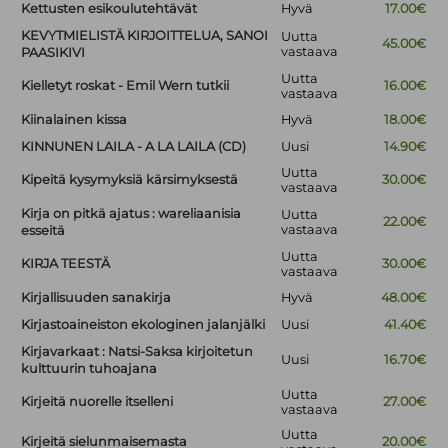
Kettusten esikoulutehtävät
Hyvä
17.00€
KEVYTMIELISTÄ KIRJOITTELUA, SANOI
Uutta
45.00€
vastaava
PAASIKIVI
Uutta
Kielletyt roskat - Emil Wern tutkii
16.00€
vastaava
Kiinalainen kissa
Hyvä
18.00€
KINNUNEN LAILA - A LA LAILA (CD)
Uusi
14.90€
Uutta
Kipeitä kysymyksiä kärsimyksestä
30.00€
vastaava
Kirja on pitkä ajatus : wareliaanisia
Uutta
22.00€
vastaava
esseitä
Uutta
KIRJA TEESTÄ
30.00€
vastaava
Kirjallisuuden sanakirja
Hyvä
48.00€
Kirjastoaineiston ekologinen jalanjälki
Uusi
41.40€
Kirjavarkaat : Natsi-Saksa kirjoitetun
Uusi
16.70€
kulttuurin tuhoajana
Uutta
Kirjeitä nuorelle itselleni
27.00€
vastaava
Uutta
Kirjeitä sielunmaisemasta
20.00€