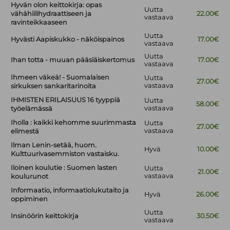
Hyvän olon keittokirja: opas
Uutta
vähähiilihydraattiseen ja
22.00€
vastaava
ravinteikkaaseen
Uutta
Hyvästi Aapiskukko - näköispainos
17.00€
vastaava
Uutta
Ihan totta - muuan pääsiäiskertomus
17.00€
vastaava
Ihmeen väkeä! - Suomalaisen
Uutta
27.00€
vastaava
sirkuksen sankaritarinoita
IHMISTEN ERILAISUUS 16 tyyppiä
Uutta
58.00€
vastaava
työelämässä
Iholla : kaikki kehomme suurimmasta
Uutta
27.00€
vastaava
elimestä
Ilman Lenin-setää, huom.
Hyvä
10.00€
Kulttuurivasemmiston vastaisku.
Iloinen koulutie : Suomen lasten
Uutta
21.00€
vastaava
koulurunot
Informaatio, informaatiolukutaito ja
Hyvä
26.00€
oppiminen
Uutta
Insinöörin keittokirja
30.50€
vastaava