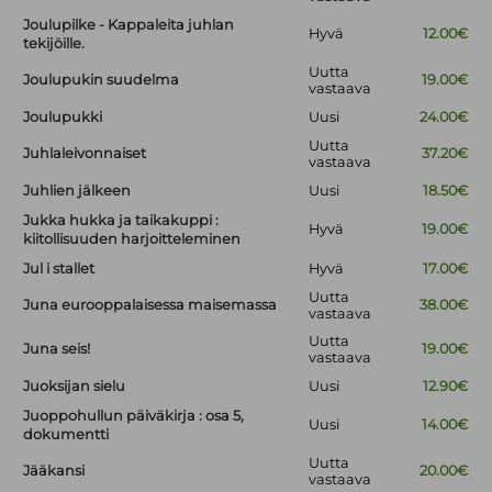
Joulupilke - Kappaleita juhlan
Hyvä
12.00€
tekijöille.
Uutta
Joulupukin suudelma
19.00€
vastaava
Joulupukki
Uusi
24.00€
Uutta
Juhlaleivonnaiset
37.20€
vastaava
Juhlien jälkeen
Uusi
18.50€
Jukka hukka ja taikakuppi :
Hyvä
19.00€
kiitollisuuden harjoitteleminen
Jul i stallet
Hyvä
17.00€
Uutta
Juna eurooppalaisessa maisemassa
38.00€
vastaava
Uutta
Juna seis!
19.00€
vastaava
Juoksijan sielu
Uusi
12.90€
Juoppohullun päiväkirja : osa 5,
Uusi
14.00€
dokumentti
Uutta
Jääkansi
20.00€
vastaava