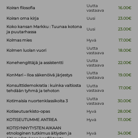
Uutta
Koiran filosofia
16.00€
vastaava
Koiran oma kirja
Uusi
23.00€
Koko kansan Markku : Tuunaa kotona
Uusi
23.00€
ja puutarhassa
Kolmas mies
Hyvä
17.00€
Uutta
Kolmen luolan vuori
18.00€
vastaava
Uutta
Konehengittäjä ja assistentti
22.00€
vastaava
Uutta
KonMari – Iloa säkenöivä järjestys
19.00€
vastaava
Konsulttidemokratia : kuinka valtiosta
Uutta
17.00€
vastaava
tehdään tyhmä ja tehoton
Uutta
Kotimaisia nuortenklassikoita 3
30.00€
vastaava
Kotiseutuarkisto-opas
Hyvä
28.00€
KOTISEUTUMME ANTREA
Hyvä
111.00€
KOTISYNNYTYSTEN AIKAAN
etnologinen tutkimus äitiyden ja
Hyvä
34.00€