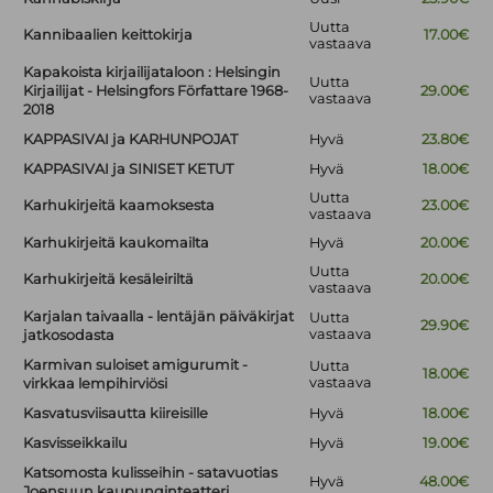
Uutta
Kannibaalien keittokirja
17.00€
vastaava
Kapakoista kirjailijataloon : Helsingin
Uutta
Kirjailijat - Helsingfors Författare 1968-
29.00€
vastaava
2018
KAPPASIVAI ja KARHUNPOJAT
Hyvä
23.80€
KAPPASIVAI ja SINISET KETUT
Hyvä
18.00€
Uutta
Karhukirjeitä kaamoksesta
23.00€
vastaava
Karhukirjeitä kaukomailta
Hyvä
20.00€
Uutta
Karhukirjeitä kesäleiriltä
20.00€
vastaava
Karjalan taivaalla - lentäjän päiväkirjat
Uutta
29.90€
vastaava
jatkosodasta
Karmivan suloiset amigurumit -
Uutta
18.00€
vastaava
virkkaa lempihirviösi
Kasvatusviisautta kiireisille
Hyvä
18.00€
Kasvisseikkailu
Hyvä
19.00€
Katsomosta kulisseihin - satavuotias
Hyvä
48.00€
Joensuun kaupunginteatteri