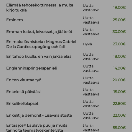
Elämää tehosekoittimessa ja muita
Uutta
19.00€
vastaava
kirjoituksia
Uutta
Eminem
25.00€
vastaava
Uutta
Emman kakut, leivokset ja jäätelöt
30.00€
vastaava
En makalös historia : Magnus Gabriel
Hyvä
23.00€
De la Gardies uppgång och fall
Uutta
En tahdo kuolla, en vain jaksa elää
18.00€
vastaava
Uutta
Englanninspringerspanieli
14.90€
vastaava
Uutta
Eniten vituttaa työ
20.00€
vastaava
Uutta
Enkeleitä päivääsi
15.00€
vastaava
Uutta
Enkelikellolapset
22.80€
vastaava
Uutta
Enkelit ja demonit - Lisävalaistusta
22.00€
vastaava
Entäs jos# Laulava puu ja muita
Uutta
55.00€
vastaava
tarinoita teematyöskentelystä