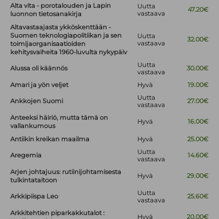
Alta vita - porotalouden ja Lapin
Uutta
47.20€
vastaava
luonnon tietosanakirja
Altavastaajasta ykköskenttään -
Suomen teknologiapolitiikan ja sen
Uutta
32.00€
vastaava
toimijaorganisaatioiden
kehitysvaiheita 1960-luvulta nykypäiv
Uutta
Alussa oli käännös
30.00€
vastaava
Amari ja yön veljet
Hyvä
19.00€
Uutta
Ankkojen Suomi
27.00€
vastaava
Anteeksi häiriö, mutta tämä on
Hyvä
16.00€
vallankumous
Antiikin kreikan maailma
Hyvä
25.00€
Uutta
Aregemia
14.60€
vastaava
Arjen johtajuus: rutiinijohtamisesta
Hyvä
29.00€
tulkintataitoon
Uutta
Arkkipiispa Leo
25.60€
vastaava
Arkkitehtien piparkakkutalot :
Hyvä
20.00€