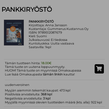
PANKKIRYÖSTÖ
PANKKIRYÖSTÖ
Kirjoittaja: Anna Jansson
Kustantaja: Gummerus Kustannus Oy
ISBN: 9789512087679
Kieli: Suomi
Julkaisuvuosi: Ei tiedossa
Kuntoluokka: Uutta vastaava
Saatavilla: 1kpl
Tämän tuotteen hinta:
18.00€
Tämä tuote on uutena loppuunmyyty.
HUOM! Tämä tuote on myynnissä Omakaupassa
Lue lisää Omakaupasta
tämän linkin
kautta!
uudenveroinen
Myyjän aiemmin tekemät kaupat: 473 kpl
Positiivisia arvosteluita:
368 kpl
Negatiivisia arvosteluita:
3 kpl
Myyjällä myynnissä olevien tuotteiden määrä (kts. alla): 922 kpl