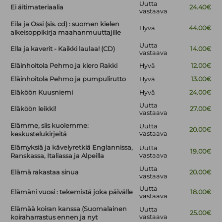
Uutta
Ei äitimateriaalia
24.40€
vastaava
Eila ja Ossi (sis. cd) : suomen kielen
Hyvä
44.00€
alkeisoppikirja maahanmuuttajille
Uutta
Ella ja kaverit - Kaikki laulaa! (CD)
14.00€
vastaava
Eläinhoitola Pehmo ja kiero Rakki
Hyvä
12.00€
Eläinhoitola Pehmo ja pumpulirutto
Hyvä
13.00€
Eläköön Kuusniemi
Hyvä
24.00€
Uutta
Eläköön leikki!
27.00€
vastaava
Elämme, siis kuolemme:
Uutta
20.00€
vastaava
keskustelukirjeitä
Elämyksiä ja kävelyretkiä Englannissa,
Uutta
19.00€
vastaava
Ranskassa, Italiassa ja Alpeilla
Uutta
Elämä rakastaa sinua
20.00€
vastaava
Uutta
Elämäni vuosi : tekemistä joka päivälle
18.00€
vastaava
Elämää koiran kanssa (Suomalainen
Uutta
25.00€
vastaava
koiraharrastus ennen ja nyt