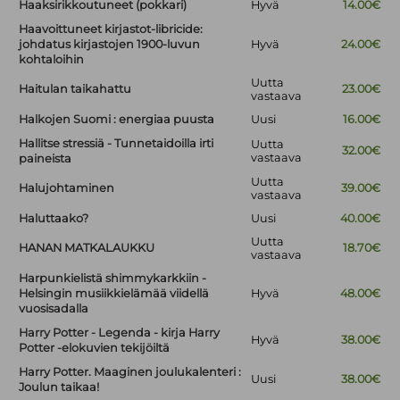
Haaksirikkoutuneet (pokkari)
Hyvä
14.00€
Haavoittuneet kirjastot-libricide:
johdatus kirjastojen 1900-luvun
Hyvä
24.00€
kohtaloihin
Uutta
Haitulan taikahattu
23.00€
vastaava
Halkojen Suomi : energiaa puusta
Uusi
16.00€
Hallitse stressiä - Tunnetaidoilla irti
Uutta
32.00€
vastaava
paineista
Uutta
Halujohtaminen
39.00€
vastaava
Haluttaako?
Uusi
40.00€
Uutta
HANAN MATKALAUKKU
18.70€
vastaava
Harpunkielistä shimmykarkkiin -
Helsingin musiikkielämää viidellä
Hyvä
48.00€
vuosisadalla
Harry Potter - Legenda - kirja Harry
Hyvä
38.00€
Potter -elokuvien tekijöiltä
Harry Potter. Maaginen joulukalenteri :
Uusi
38.00€
Joulun taikaa!