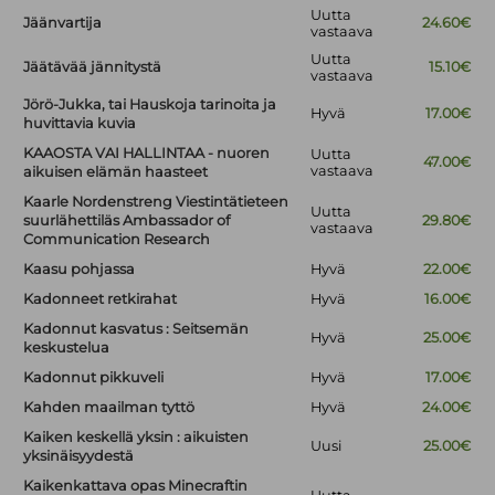
Uutta
Jäänvartija
24.60€
vastaava
Uutta
Jäätävää jännitystä
15.10€
vastaava
Jörö-Jukka, tai Hauskoja tarinoita ja
Hyvä
17.00€
huvittavia kuvia
KAAOSTA VAI HALLINTAA - nuoren
Uutta
47.00€
vastaava
aikuisen elämän haasteet
Kaarle Nordenstreng Viestintätieteen
Uutta
suurlähettiläs Ambassador of
29.80€
vastaava
Communication Research
Kaasu pohjassa
Hyvä
22.00€
Kadonneet retkirahat
Hyvä
16.00€
Kadonnut kasvatus : Seitsemän
Hyvä
25.00€
keskustelua
Kadonnut pikkuveli
Hyvä
17.00€
Kahden maailman tyttö
Hyvä
24.00€
Kaiken keskellä yksin : aikuisten
Uusi
25.00€
yksinäisyydestä
Kaikenkattava opas Minecraftin