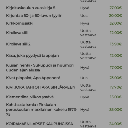
vastaava
Kirjoituskoulun vuosikirja 5
Hyvä
27.00€
Kirjontaa 50- ja 60-luvun tyyliin
Uusi
20.00€
Kirkkomusiikki
Hyvä
32.00€
Uutta
Kiroileva siili
12.00€
vastaava
Uutta
Kiroileva siili 2
13.90€
vastaava
Uutta
Kissa, joka pyydysti tappajan
12.00€
vastaava
Kiusan henki - Sukupuoli ja huumori
Hyvä
17.00€
uuden ajan alussa
Kivat pippalot, Apo Apponen!
Uusi
23.00€
Uutta
KIVI JOKA TAHTOI TAKAISIN JÄRVEEN
17.70€
vastaava
Klementiina, viikon ystävä
Hyvä
15.00€
Kohti sosialismia : Pirkkalan
peruskoulun marxilainen kokeilu 1973-
Hyvä
35.00€
75
Uutta
KOIRAMÄEN LAPSET KAUPUNGISSA
24.00€
vastaava