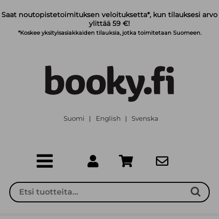
Siirry pääsisältöön
Saat noutopistetoimituksen veloituksetta*, kun tilauksesi arvo
ylittää 59 €!
*Koskee yksityisasiakkaiden tilauksia, jotka toimitetaan Suomeen.
Suomi
English
Svenska
|
|