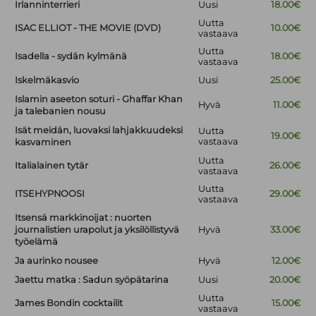
Irlanninterrieri
Uusi
18.00€
Uutta
ISAC ELLIOT - THE MOVIE (DVD)
10.00€
vastaava
Uutta
Isadella - sydän kylmänä
18.00€
vastaava
Iskelmäkasvio
Uusi
25.00€
Islamin aseeton soturi - Ghaffar Khan
Hyvä
11.00€
ja talebanien nousu
Isät meidän, luovaksi lahjakkuudeksi
Uutta
19.00€
vastaava
kasvaminen
Uutta
Italialainen tytär
26.00€
vastaava
Uutta
ITSEHYPNOOSI
29.00€
vastaava
Itsensä markkinoijat : nuorten
journalistien urapolut ja yksilöllistyvä
Hyvä
33.00€
työelämä
Ja aurinko nousee
Hyvä
12.00€
Jaettu matka : Sadun syöpätarina
Uusi
20.00€
Uutta
James Bondin cocktailit
15.00€
vastaava