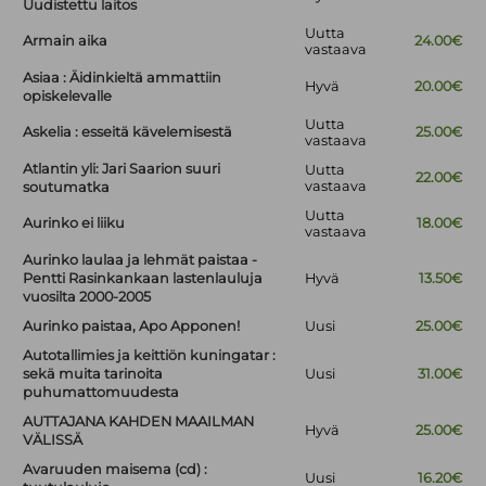
Uudistettu laitos
Uutta
Armain aika
24.00€
vastaava
Asiaa : Äidinkieltä ammattiin
Hyvä
20.00€
opiskelevalle
Uutta
Askelia : esseitä kävelemisestä
25.00€
vastaava
Atlantin yli: Jari Saarion suuri
Uutta
22.00€
vastaava
soutumatka
Uutta
Aurinko ei liiku
18.00€
vastaava
Aurinko laulaa ja lehmät paistaa -
Pentti Rasinkankaan lastenlauluja
Hyvä
13.50€
vuosilta 2000-2005
Aurinko paistaa, Apo Apponen!
Uusi
25.00€
Autotallimies ja keittiön kuningatar :
sekä muita tarinoita
Uusi
31.00€
puhumattomuudesta
AUTTAJANA KAHDEN MAAILMAN
Hyvä
25.00€
VÄLISSÄ
Avaruuden maisema (cd) :
Uusi
16.20€