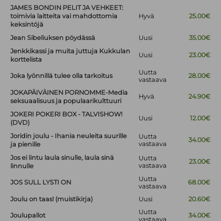
JAMES BONDIN PELIT JA VEHKEET:
toimivia laitteita vai mahdottomia
Hyvä
25.00€
keksintöjä
Jean Sibeliuksen pöydässä
Uusi
35.00€
Jenkkikassi ja muita juttuja Kukkulan
Uusi
23.00€
korttelista
Uutta
Joka lyönnillä tulee olla tarkoitus
28.00€
vastaava
JOKAPÄIVÄINEN PORNOMME-Media
Hyvä
24.90€
seksuaalisuus ja populaarikulttuuri
JOKERI POKERI BOX - TALVISHOW!
Uusi
12.00€
(DVD)
Joridin joulu - Ihania neuleita suurille
Uutta
34.00€
vastaava
ja pienille
Jos ei lintu laula sinulle, laula sinä
Uutta
23.00€
vastaava
linnulle
Uutta
JOS SULL LYSTI ON
68.00€
vastaava
Joulu on taas! (muistikirja)
Uusi
20.60€
Uutta
Joulupallot
34.00€
vastaava