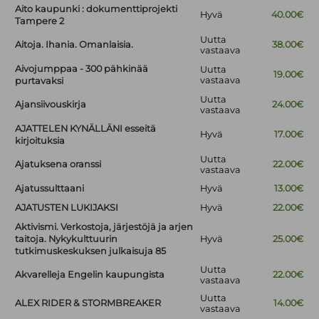
Aito kaupunki : dokumenttiprojekti
Hyvä
40.00€
Tampere 2
Uutta
Aitoja. Ihania. Omanlaisia.
38.00€
vastaava
Aivojumppaa - 300 pähkinää
Uutta
19.00€
vastaava
purtavaksi
Uutta
Ajansiivouskirja
24.00€
vastaava
AJATTELEN KYNÄLLÄNI esseitä
Hyvä
17.00€
kirjoituksia
Uutta
Ajatuksena oranssi
22.00€
vastaava
Ajatussulttaani
Hyvä
13.00€
AJATUSTEN LUKIJAKSI
Hyvä
22.00€
Aktivismi. Verkostoja, järjestöjä ja arjen
taitoja. Nykykulttuurin
Hyvä
25.00€
tutkimuskeskuksen julkaisuja 85
Uutta
Akvarelleja Engelin kaupungista
22.00€
vastaava
Uutta
ALEX RIDER & STORMBREAKER
14.00€
vastaava