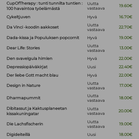
CupOfTherapy : tunti tunnilta tuntien :
Uutta
19.60€
vastaava
100 havaintoa työelämästä
Cykeltjuven
Hyvä
16.70€
Uutta
Da Vinci -koodin aakkoset
22.70€
vastaava
Dada-kissa ja Populuksen popcornit
Hyvä
19.00€
Uutta
Dear Life: Stories
13.00€
vastaava
Den svavelgula himlen
Hyvä
22.00€
Depressiopäiväkirjat
Uusi
22.40€
Der liebe Gott macht blau
Hyvä
22.00€
Uutta
Design in Nature
17.00€
vastaava
Uutta
Dharmapummit
18.00€
vastaava
Dibitassut ja Kaktusplaneetan
Uutta
20.00€
vastaava
kissakuningatar
Uutta
Die Lachsfischerin
19.00€
vastaava
Digideiteillä
Uusi
18.00€