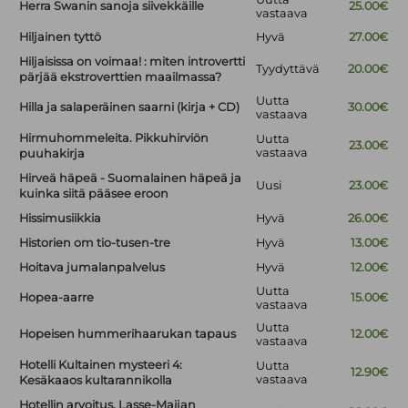
Herra Swanin sanoja siivekkäille
25.00€
vastaava
Hiljainen tyttö
Hyvä
27.00€
Hiljaisissa on voimaa! : miten introvertti
Tyydyttävä
20.00€
pärjää ekstroverttien maailmassa?
Uutta
Hilla ja salaperäinen saarni (kirja + CD)
30.00€
vastaava
Hirmuhommeleita. Pikkuhirviön
Uutta
23.00€
vastaava
puuhakirja
Hirveä häpeä - Suomalainen häpeä ja
Uusi
23.00€
kuinka siitä pääsee eroon
Hissimusiikkia
Hyvä
26.00€
Historien om tio-tusen-tre
Hyvä
13.00€
Hoitava jumalanpalvelus
Hyvä
12.00€
Uutta
Hopea-aarre
15.00€
vastaava
Uutta
Hopeisen hummerihaarukan tapaus
12.00€
vastaava
Hotelli Kultainen mysteeri 4:
Uutta
12.90€
vastaava
Kesäkaaos kultarannikolla
Hotellin arvoitus. Lasse-Maijan