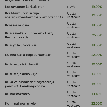
äitiysvalistuksen konflikteista
Kotkavuoren karkulainen
Hyvä
19.00€
Koukkumuorin satuja :
Uutta
17.00€
vastaava
merirosvovanhemman lempitarinoita
Uutta
Kovassa valossa
19.00€
vastaava
Kuin säveltä kuunnellen - Harry
Uutta
25.10€
vastaava
Permannon tie
Uutta
Kuin yöllä ulvova susi
19.00€
vastaava
Uutta
Kuinka Stella oppi puhumaan
22.00€
vastaava
Uutta
Kuituset ja isän koodi
10.00€
vastaava
Uutta
Kuituset ja äidin kirje
13.00€
vastaava
Kuka vei silmälasit? : mysteerejä
Uutta
18.00€
vastaava
päiväkoti Harakanpesässä
Uutta
Kulkurikaksikko
19.40€
vastaava
Uutta
Kummallinen mieleni
22.00€
vastaava