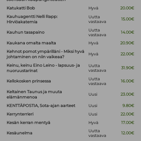
Katukatti Bob
Hyvä
20.00€
Kauhuagentti Nelli Rapp:
Uutta
15.00€
vastaava
Hirviöakatemia
Uutta
Kauhun tasapaino
14.00€
vastaava
Kaukana omalta maalta
Hyvä
20.90€
Kehnot pomot ympärilläni - Miksi hyvä
Hyvä
22.00€
johtaminen on niin vaikeaa?
Keinu, keinu Eino Leino - lapsuus- ja
Uutta
31.90€
vastaava
nuoruustarinat
Uutta
Kellokosken prinsessa
16.00€
vastaava
Keltainen Taunus ja muuta
Uusi
23.00€
elämänmenoa
KENTTÄPOSTIA, Sota-ajan aarteet
Uusi
9.80€
Kerrynterrieri
Uusi
22.00€
Kesän kerran mentyä
Hyvä
17.00€
Uutta
Kesäunelma
12.00€
vastaava