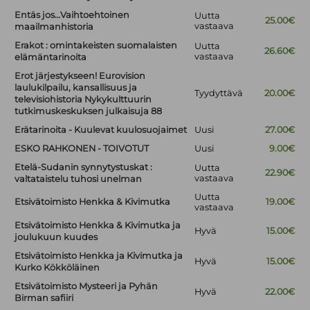
Entäs jos…Vaihtoehtoinen
Uutta
25.00€
vastaava
maailmanhistoria
Erakot : omintakeisten suomalaisten
Uutta
26.60€
vastaava
elämäntarinoita
Erot järjestykseen! Eurovision
laulukilpailu, kansallisuus ja
Tyydyttävä
20.00€
televisiohistoria Nykykulttuurin
tutkimuskeskuksen julkaisuja 88
Erätarinoita - Kuulevat kuulosuojaimet
Uusi
27.00€
ESKO RAHKONEN - TOIVOTUT
Uusi
9.00€
Etelä-Sudanin synnytystuskat :
Uutta
22.90€
vastaava
valtataistelu tuhosi unelman
Uutta
Etsivätoimisto Henkka & Kivimutka
19.00€
vastaava
Etsivätoimisto Henkka & Kivimutka ja
Hyvä
15.00€
joulukuun kuudes
Etsivätoimisto Henkka ja Kivimutka ja
Hyvä
15.00€
Kurko Kökköläinen
Etsivätoimisto Mysteeri ja Pyhän
Hyvä
22.00€
Birman safiiri