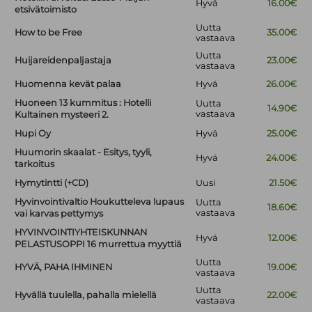
Hyvä
16.00€
etsivätoimisto
Uutta
How to be Free
35.00€
vastaava
Uutta
Huijareidenpaljastaja
23.00€
vastaava
Huomenna kevät palaa
Hyvä
26.00€
Huoneen 13 kummitus : Hotelli
Uutta
14.90€
vastaava
Kultainen mysteeri 2.
Hupi Oy
Hyvä
25.00€
Huumorin skaalat - Esitys, tyyli,
Hyvä
24.00€
tarkoitus
Hymytintti (+CD)
Uusi
21.50€
Hyvinvointivaltio Houkutteleva lupaus
Uutta
18.60€
vastaava
vai karvas pettymys
HYVINVOINTIYHTEISKUNNAN
Hyvä
12.00€
PELASTUSOPPI 16 murrettua myyttiä
Uutta
HYVÄ, PAHA IHMINEN
19.00€
vastaava
Uutta
Hyvällä tuulella, pahalla mielellä
22.00€
vastaava