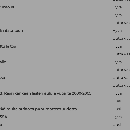
nkumous
Hyvä
Hyvä
Uutta va
lkintataitoon
Hyvä
Uutta va
tu laitos
Hyvä
Uutta va
alle
Hyvä
Uutta va
tka
Uutta va
Uutta va
tti Rasinkankaan lastenlauluja vuosilta 2000-2005
Hyvä
Uusi
: sekä muita tarinoita puhumattomuudesta
Uusi
SSÄ
Hyvä
a
Uusi