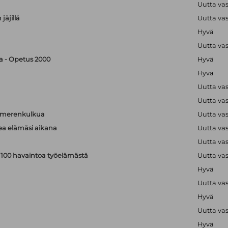
Uutta va
jäjillä
Uutta va
Hyvä
Uutta va
ka - Opetus 2000
Hyvä
Hyvä
Uutta va
Uutta va
a merenkulkua
Uutta va
kea elämäsi aikana
Uutta va
Uutta va
: 100 havaintoa työelämästä
Uutta va
Hyvä
Uutta va
Hyvä
Uutta va
Hyvä