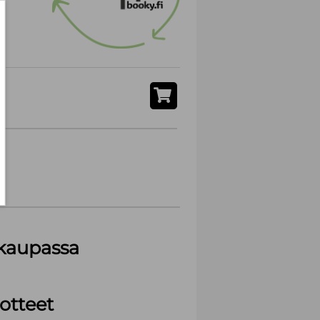
akaupassa
otteet