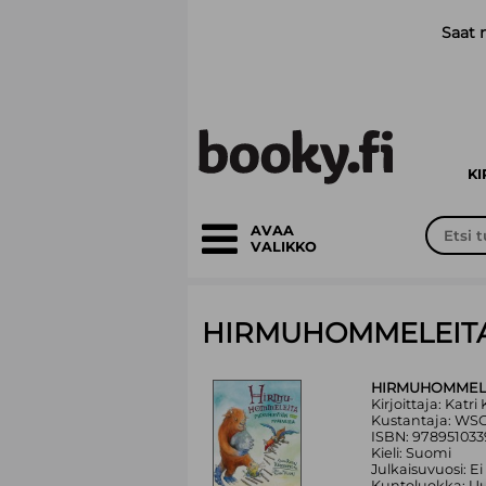
Siirry pääsisältöön
Saat 
K
AVAA
VALIKKO
HIRMUHOMMELEITA
HIRMUHOMMELE
Kirjoittaja: Katr
Kustantaja: WS
ISBN: 978951033
Kieli: Suomi
Julkaisuvuosi: Ei
Kuntoluokka: Uu