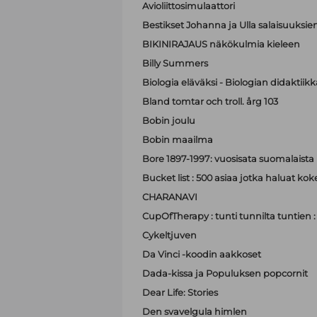
Avioliittosimulaattori
Bestikset Johanna ja Ulla salaisuuksien 
BIKINIRAJAUS näkökulmia kieleen
Billy Summers
Biologia eläväksi - Biologian didaktiik
Bland tomtar och troll. årg 103
Bobin joulu
Bobin maailma
Bore 1897-1997: vuosisata suomalaist
Bucket list : 500 asiaa jotka haluat ko
CHARANAVI
CupOfTherapy : tunti tunnilta tuntien 
Cykeltjuven
Da Vinci -koodin aakkoset
Dada-kissa ja Populuksen popcornit
Dear Life: Stories
Den svavelgula himlen