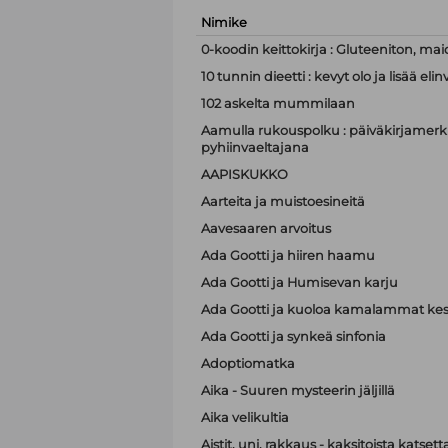
Nimike
0-koodin keittokirja : Gluteeniton, mai
10 tunnin dieetti : kevyt olo ja lisää e
102 askelta mummilaan
Aamulla rukouspolku : päiväkirjamerki
pyhiinvaeltajana
AAPISKUKKO
Aarteita ja muistoesineitä
Aavesaaren arvoitus
Ada Gootti ja hiiren haamu
Ada Gootti ja Humisevan karju
Ada Gootti ja kuoloa kamalammat kest
Ada Gootti ja synkeä sinfonia
Adoptiomatka
Aika - Suuren mysteerin jäljillä
Aika velikultia
Aistit, uni, rakkaus - kaksitoista katset