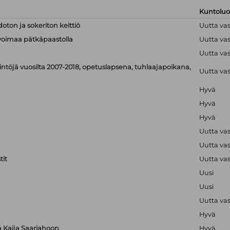
Kuntolu
doton ja sokeriton keittiö
Uutta va
linvoimaa pätkäpaastolla
Uutta va
Uutta va
ntöjä vuosilta 2007-2018, opetuslapsena, tuhlaajapoikana,
Uutta va
Hyvä
Hyvä
Hyvä
Uutta va
Uutta va
it
Uutta va
Uusi
Uusi
Uutta va
Hyvä
ta Kaija Saariahoon
Hyvä