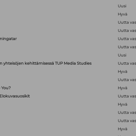
Uusi
Hyvä
Uutta va
Uutta va
uningatar
Uutta va
Uutta va
Uusi
en yhteisöjen kehittämisessä TUP Media Studies
Uutta va
Hyvä
Uutta va
e You?
Hyvä
 Elokuvasuosikit
Uutta va
Hyvä
Uutta va
Uutta va
Hyvä