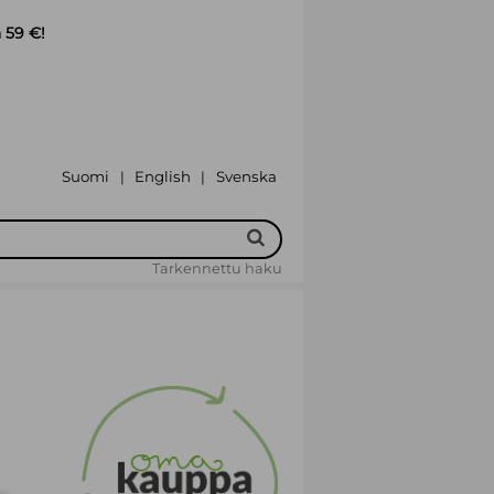
 59 €!
Suomi
English
Svenska
|
|
Tarkennettu haku