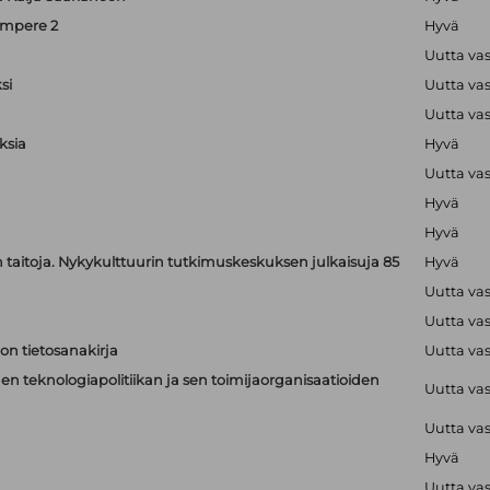
ampere 2
Hyvä
Uutta va
si
Uutta va
Uutta va
ksia
Hyvä
Uutta va
Hyvä
Hyvä
jen taitoja. Nykykulttuurin tutkimuskeskuksen julkaisuja 85
Hyvä
Uutta va
Uutta va
on tietosanakirja
Uutta va
n teknologiapolitiikan ja sen toimijaorganisaatioiden
Uutta va
Uutta va
Hyvä
Uutta va