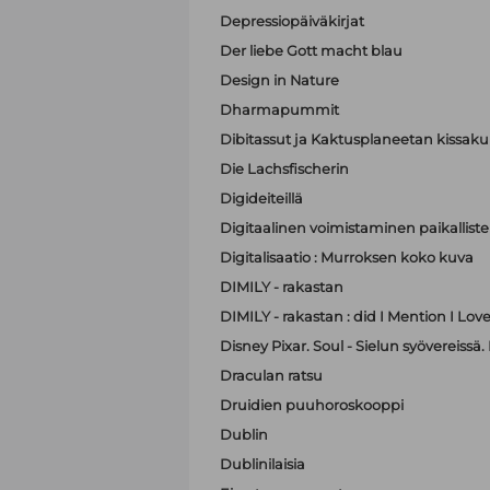
Depressiopäiväkirjat
Der liebe Gott macht blau
Design in Nature
Dharmapummit
Dibitassut ja Kaktusplaneetan kissak
Die Lachsfischerin
Digideiteillä
Digitaalinen voimistaminen paikallist
Digitalisaatio : Murroksen koko kuva
DIMILY - rakastan
DIMILY - rakastan : did I Mention I Lov
Disney Pixar. Soul - Sielun syövereissä.
Draculan ratsu
Druidien puuhoroskooppi
Dublin
Dublinilaisia