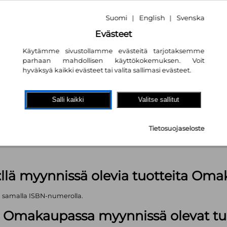
Suomi
English
Svenska
|
|
Evästeet
Käytämme sivustollamme evästeitä tarjotaksemme
parhaan mahdollisen käyttökokemuksen. Voit
hyväksyä kaikki evästeet tai valita sallimasi evästeet.
akaupassa
autta!
Salli kaikki
Valitse sallitut
kpl
Tietosuojaseloste
äärä (kts. alla): 922 kpl
:llä myynnissä olevia tuotteita Om
ä samalla ISBN-numerolla.
lä Omakaupassa myynnissä olevat tu