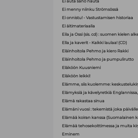
Ei auta sano nauta
Ei menny niinku Strömsössä
Ei onnistu! - Vastustamisen historiaa
Ei äitimateriaalia
Eila ja Ossi (sis. cd) : suomen kielen 
Ella ja kaverit - Kaikki laulaa! (CD)
Eläinhoitola Pehmo ja kiero Rakki
Eläinhoitola Pehmo ja pumpulirutto
Eläköön Kuusniemi
Eläköön leikki!
Elämme, siis kuolemme: keskustelukir
Elämyksiä ja kävelyretkiä Englannissa, R
Elämä rakastaa sinua
Elämäni vuosi : tekemistä joka päivälle
Elämää koiran kanssa (Suomalainen ko
Elämää tehosekoittimessa ja muita kir
Eminem