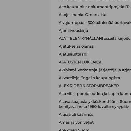
Aito kaupunki : dokumenttiprojekti T
Aitoja. Ihania. Omanlaisia.
Aivojumppaa - 300 pähkinää purtavak
Ajansiivouskirja
AJATTELEN KYNÄLLÄNI esseitä kirjoitu
Ajatuksena oranssi
Ajatussulttaani
AJATUSTEN LUKIJAKSI
Aktivismi. Verkostoja, järjestöjä ja ar
Akvarelleja Engelin kaupungista
ALEX RIDER & STORMBREAKER
Alta vita - porotalouden ja Lapin luonn
Altavastaajasta ykköskenttään - Suome
kehitysvaiheita 1960-luvulta nykypäiv
Alussa oli käännös
Amari ja yön veljet
Ankkojen Suomi