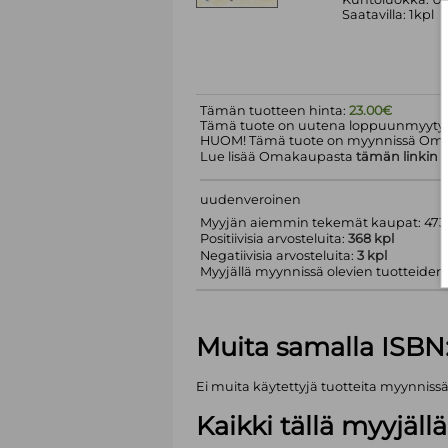
Saatavilla: 1kpl
Tämän tuotteen hinta:
23.00€
Tämä tuote on uutena loppuunmyyty.
HUOM! Tämä tuote on myynnissä Om
Lue lisää Omakaupasta
tämän linkin
k
uudenveroinen
Myyjän aiemmin tekemät kaupat: 473 
Positiivisia arvosteluita:
368 kpl
Negatiivisia arvosteluita:
3 kpl
Myyjällä myynnissä olevien tuotteiden m
Muita samalla ISBN
Ei muita käytettyjä tuotteita myynniss
Kaikki tällä myyjäl