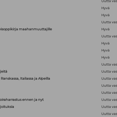
Uutta va
Hyvä
Hyvä
Uutta va
alkeisoppikirja maahanmuuttajille
Hyvä
Uutta va
Hyvä
Hyvä
Hyvä
Uutta va
jeitä
Uutta va
anskassa, Italiassa ja Alpeilla
Uutta va
Uutta va
Uutta va
iraharrastus ennen ja nyt
Uutta va
joituksia
Uutta va
Uutta va