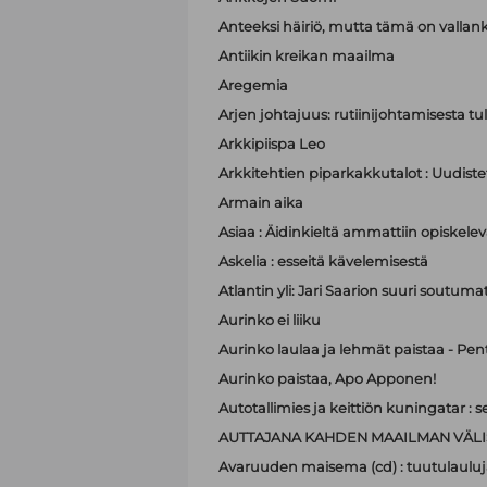
Anteeksi häiriö, mutta tämä on valla
Antiikin kreikan maailma
Aregemia
Arjen johtajuus: rutiinijohtamisesta tu
Arkkipiispa Leo
Arkkitehtien piparkakkutalot : Uudistet
Armain aika
Asiaa : Äidinkieltä ammattiin opiskelev
Askelia : esseitä kävelemisestä
Atlantin yli: Jari Saarion suuri soutuma
Aurinko ei liiku
Aurinko laulaa ja lehmät paistaa - Pen
Aurinko paistaa, Apo Apponen!
Autotallimies ja keittiön kuningatar 
AUTTAJANA KAHDEN MAAILMAN VÄLI
Avaruuden maisema (cd) : tuutulauluj