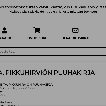
noutopistetoimituksen veloituksetta*, kun tilauksesi arvo ylittää
*Koskee yksityisasiakkaiden tilauksia, jotka toimitetaan Suomeen.
IRJAUDU
OSTOSKORI
TILAA UUTISKIRJE
. PIKKUHIRVIÖN PUUHAKIRJA
ITA. PIKKUHIRVIÖN PUUHAKIRJA
i Kirkkopelto; Suna Vuori
OY
9916
 tiedossa
tta vastaava