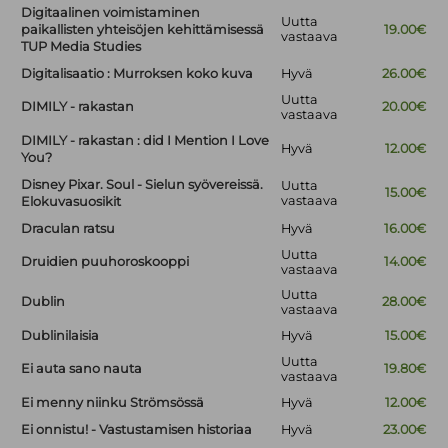
Digitaalinen voimistaminen
Uutta
paikallisten yhteisöjen kehittämisessä
19.00€
vastaava
TUP Media Studies
Digitalisaatio : Murroksen koko kuva
Hyvä
26.00€
Uutta
DIMILY - rakastan
20.00€
vastaava
DIMILY - rakastan : did I Mention I Love
Hyvä
12.00€
You?
Disney Pixar. Soul - Sielun syövereissä.
Uutta
15.00€
vastaava
Elokuvasuosikit
Draculan ratsu
Hyvä
16.00€
Uutta
Druidien puuhoroskooppi
14.00€
vastaava
Uutta
Dublin
28.00€
vastaava
Dublinilaisia
Hyvä
15.00€
Uutta
Ei auta sano nauta
19.80€
vastaava
Ei menny niinku Strömsössä
Hyvä
12.00€
Ei onnistu! - Vastustamisen historiaa
Hyvä
23.00€