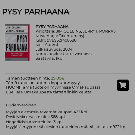
PYSY PARHAANA
PYSY PARHAANA
Kirjoittaja: JIM COLLINS, JERRY I. PORRAS
Kustantaja: Talentum oyj
ISBN: 9789521408588
Kieli: Suomi
Julkaisuvuosi: 2004
Kuntoluokka: Uutta vastaava
Saatavilla: 1kpl
Tämän tuotteen hinta:
29.00€
Tämä tuote on uutena loppuunmyyty.
HUOM! Tämä tuote on myynnissä Omakaupassa
Lue lisää Omakaupasta
tämän linkin
kautta!
uudenveroinen
Myyjän aiemmin tekemät kaupat: 473 kpl
Positiivisia arvosteluita:
368 kpl
Negatiivisia arvosteluita:
3 kpl
Myyjällä myynnissä olevien tuotteiden määrä (kts. alla): 922 kpl