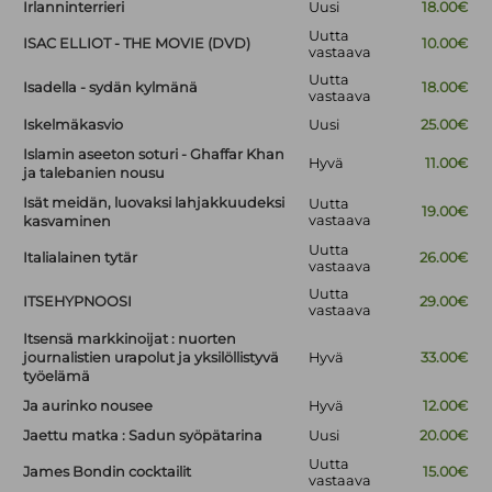
Irlanninterrieri
Uusi
18.00€
Uutta
ISAC ELLIOT - THE MOVIE (DVD)
10.00€
vastaava
Uutta
Isadella - sydän kylmänä
18.00€
vastaava
Iskelmäkasvio
Uusi
25.00€
Islamin aseeton soturi - Ghaffar Khan
Hyvä
11.00€
ja talebanien nousu
Isät meidän, luovaksi lahjakkuudeksi
Uutta
19.00€
vastaava
kasvaminen
Uutta
Italialainen tytär
26.00€
vastaava
Uutta
ITSEHYPNOOSI
29.00€
vastaava
Itsensä markkinoijat : nuorten
journalistien urapolut ja yksilöllistyvä
Hyvä
33.00€
työelämä
Ja aurinko nousee
Hyvä
12.00€
Jaettu matka : Sadun syöpätarina
Uusi
20.00€
Uutta
James Bondin cocktailit
15.00€
vastaava