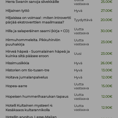
Herra Swanin sanoja siivekkäille
25.00€
vastaava
Hiljainen tyttö
Hyvä
27.00€
Hiljaisissa on voimaa! : miten introvertti
Tyydyttävä
20.00€
pärjää ekstroverttien maailmassa?
Uutta
Hilla ja salaperäinen saarni (kirja + CD)
30.00€
vastaava
Hirmuhommeleita. Pikkuhirviön
Uutta
23.00€
vastaava
puuhakirja
Hirveä häpeä - Suomalainen häpeä ja
Uusi
23.00€
kuinka siitä pääsee eroon
Hissimusiikkia
Hyvä
26.00€
Historien om tio-tusen-tre
Hyvä
13.00€
Hoitava jumalanpalvelus
Hyvä
12.00€
Uutta
Hopea-aarre
15.00€
vastaava
Uutta
Hopeisen hummerihaarukan tapaus
12.00€
vastaava
Hotelli Kultainen mysteeri 4:
Uutta
12.90€
vastaava
Kesäkaaos kultarannikolla
Hotellin arvoitus. Lasse-Maijan