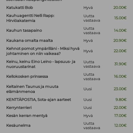
Katukatti Bob
Hyvä
20.00€
Kauhuagentti Nelli Rapp:
Uutta
15.00€
vastaava
Hirviöakatemia
Uutta
Kauhun tasapaino
14.00€
vastaava
Kaukana omalta maalta
Hyvä
20.90€
Kehnot pomot ympärilläni - Miksi hyvä
Hyvä
22.00€
johtaminen on niin vaikeaa?
Keinu, keinu Eino Leino - lapsuus- ja
Uutta
31.90€
vastaava
nuoruustarinat
Uutta
Kellokosken prinsessa
16.00€
vastaava
Keltainen Taunus ja muuta
Uusi
23.00€
elämänmenoa
KENTTÄPOSTIA, Sota-ajan aarteet
Uusi
9.80€
Kerrynterrieri
Uusi
22.00€
Kesän kerran mentyä
Hyvä
17.00€
Uutta
Kesäunelma
12.00€
vastaava