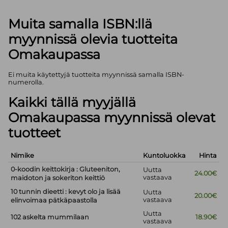
Muita samalla ISBN:llä
myynnissä olevia tuotteita
Omakaupassa
Ei muita käytettyjä tuotteita myynnissä samalla ISBN-
numerolla.
Kaikki tällä myyjällä
Omakaupassa myynnissä olevat
tuotteet
Nimike
Kuntoluokka
Hinta
0-koodin keittokirja : Gluteeniton,
Uutta
24.00€
vastaava
maidoton ja sokeriton keittiö
10 tunnin dieetti : kevyt olo ja lisää
Uutta
20.00€
vastaava
elinvoimaa pätkäpaastolla
Uutta
102 askelta mummilaan
18.90€
vastaava