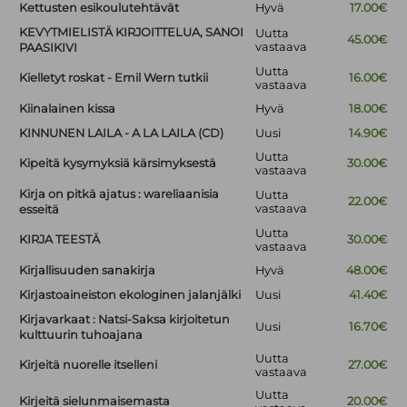
Kettusten esikoulutehtävät
Hyvä
17.00€
KEVYTMIELISTÄ KIRJOITTELUA, SANOI
Uutta
45.00€
vastaava
PAASIKIVI
Uutta
Kielletyt roskat - Emil Wern tutkii
16.00€
vastaava
Kiinalainen kissa
Hyvä
18.00€
KINNUNEN LAILA - A LA LAILA (CD)
Uusi
14.90€
Uutta
Kipeitä kysymyksiä kärsimyksestä
30.00€
vastaava
Kirja on pitkä ajatus : wareliaanisia
Uutta
22.00€
vastaava
esseitä
Uutta
KIRJA TEESTÄ
30.00€
vastaava
Kirjallisuuden sanakirja
Hyvä
48.00€
Kirjastoaineiston ekologinen jalanjälki
Uusi
41.40€
Kirjavarkaat : Natsi-Saksa kirjoitetun
Uusi
16.70€
kulttuurin tuhoajana
Uutta
Kirjeitä nuorelle itselleni
27.00€
vastaava
Uutta
Kirjeitä sielunmaisemasta
20.00€