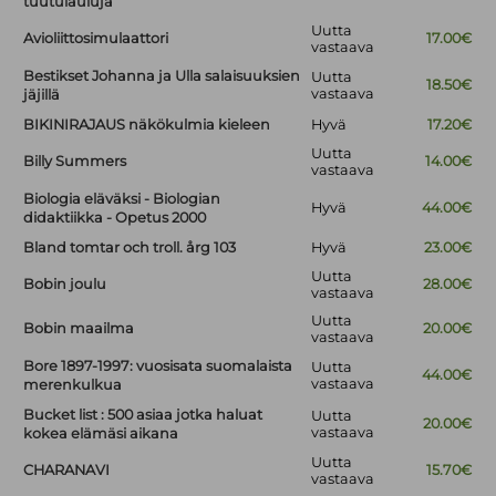
tuutulauluja
Uutta
Avioliittosimulaattori
17.00€
vastaava
Bestikset Johanna ja Ulla salaisuuksien
Uutta
18.50€
vastaava
jäjillä
BIKINIRAJAUS näkökulmia kieleen
Hyvä
17.20€
Uutta
Billy Summers
14.00€
vastaava
Biologia eläväksi - Biologian
Hyvä
44.00€
didaktiikka - Opetus 2000
Bland tomtar och troll. årg 103
Hyvä
23.00€
Uutta
Bobin joulu
28.00€
vastaava
Uutta
Bobin maailma
20.00€
vastaava
Bore 1897-1997: vuosisata suomalaista
Uutta
44.00€
vastaava
merenkulkua
Bucket list : 500 asiaa jotka haluat
Uutta
20.00€
vastaava
kokea elämäsi aikana
Uutta
CHARANAVI
15.70€
vastaava