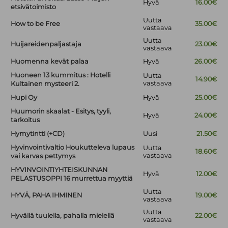
Hyvä
16.00€
etsivätoimisto
Uutta
How to be Free
35.00€
vastaava
Uutta
Huijareidenpaljastaja
23.00€
vastaava
Huomenna kevät palaa
Hyvä
26.00€
Huoneen 13 kummitus : Hotelli
Uutta
14.90€
vastaava
Kultainen mysteeri 2.
Hupi Oy
Hyvä
25.00€
Huumorin skaalat - Esitys, tyyli,
Hyvä
24.00€
tarkoitus
Hymytintti (+CD)
Uusi
21.50€
Hyvinvointivaltio Houkutteleva lupaus
Uutta
18.60€
vastaava
vai karvas pettymys
HYVINVOINTIYHTEISKUNNAN
Hyvä
12.00€
PELASTUSOPPI 16 murrettua myyttiä
Uutta
HYVÄ, PAHA IHMINEN
19.00€
vastaava
Uutta
Hyvällä tuulella, pahalla mielellä
22.00€
vastaava