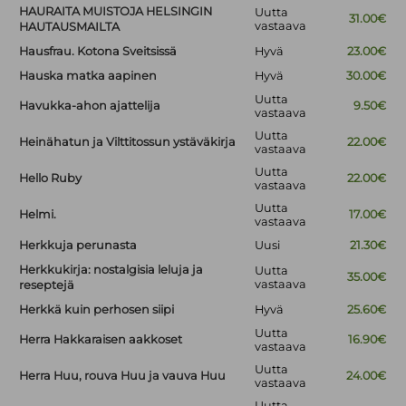
HAURAITA MUISTOJA HELSINGIN
Uutta
31.00€
vastaava
HAUTAUSMAILTA
Hausfrau. Kotona Sveitsissä
Hyvä
23.00€
Hauska matka aapinen
Hyvä
30.00€
Uutta
Havukka-ahon ajattelija
9.50€
vastaava
Uutta
Heinähatun ja Vilttitossun ystäväkirja
22.00€
vastaava
Uutta
Hello Ruby
22.00€
vastaava
Uutta
Helmi.
17.00€
vastaava
Herkkuja perunasta
Uusi
21.30€
Herkkukirja: nostalgisia leluja ja
Uutta
35.00€
vastaava
reseptejä
Herkkä kuin perhosen siipi
Hyvä
25.60€
Uutta
Herra Hakkaraisen aakkoset
16.90€
vastaava
Uutta
Herra Huu, rouva Huu ja vauva Huu
24.00€
vastaava
Uutta