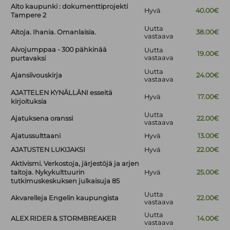
Aito kaupunki : dokumenttiprojekti
Hyvä
40.00€
Tampere 2
Uutta
Aitoja. Ihania. Omanlaisia.
38.00€
vastaava
Aivojumppaa - 300 pähkinää
Uutta
19.00€
vastaava
purtavaksi
Uutta
Ajansiivouskirja
24.00€
vastaava
AJATTELEN KYNÄLLÄNI esseitä
Hyvä
17.00€
kirjoituksia
Uutta
Ajatuksena oranssi
22.00€
vastaava
Ajatussulttaani
Hyvä
13.00€
AJATUSTEN LUKIJAKSI
Hyvä
22.00€
Aktivismi. Verkostoja, järjestöjä ja arjen
taitoja. Nykykulttuurin
Hyvä
25.00€
tutkimuskeskuksen julkaisuja 85
Uutta
Akvarelleja Engelin kaupungista
22.00€
vastaava
Uutta
ALEX RIDER & STORMBREAKER
14.00€
vastaava