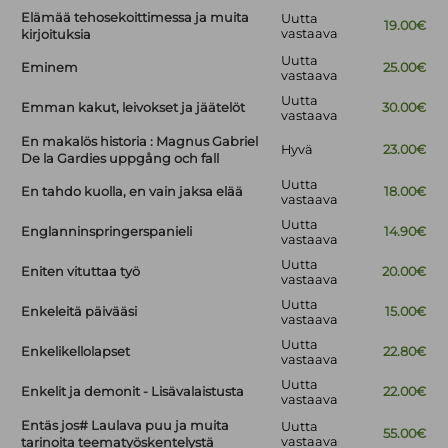
Elämää tehosekoittimessa ja muita
Uutta
19.00€
vastaava
kirjoituksia
Uutta
Eminem
25.00€
vastaava
Uutta
Emman kakut, leivokset ja jäätelöt
30.00€
vastaava
En makalös historia : Magnus Gabriel
Hyvä
23.00€
De la Gardies uppgång och fall
Uutta
En tahdo kuolla, en vain jaksa elää
18.00€
vastaava
Uutta
Englanninspringerspanieli
14.90€
vastaava
Uutta
Eniten vituttaa työ
20.00€
vastaava
Uutta
Enkeleitä päivääsi
15.00€
vastaava
Uutta
Enkelikellolapset
22.80€
vastaava
Uutta
Enkelit ja demonit - Lisävalaistusta
22.00€
vastaava
Entäs jos# Laulava puu ja muita
Uutta
55.00€
vastaava
tarinoita teematyöskentelystä