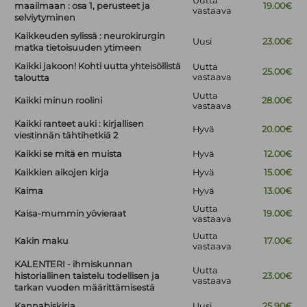
Uutta
maailmaan : osa 1, perusteet ja
19.00€
vastaava
selviytyminen
Kaikkeuden sylissä : neurokirurgin
Uusi
23.00€
matka tietoisuuden ytimeen
Kaikki jakoon! Kohti uutta yhteisöllistä
Uutta
25.00€
vastaava
taloutta
Uutta
Kaikki minun roolini
28.00€
vastaava
Kaikki ranteet auki : kirjallisen
Hyvä
20.00€
viestinnän tähtihetkiä 2
Kaikki se mitä en muista
Hyvä
12.00€
Kaikkien aikojen kirja
Hyvä
15.00€
Kaima
Hyvä
13.00€
Uutta
Kaisa-mummin yövieraat
19.00€
vastaava
Uutta
Kakin maku
17.00€
vastaava
KALENTERI - ihmiskunnan
Uutta
historiallinen taistelu todellisen ja
23.00€
vastaava
tarkan vuoden määrittämisestä
Kannabiskirja
Uusi
25.90€