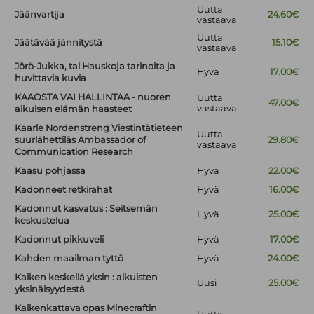
Uutta
Jäänvartija
24.60€
vastaava
Uutta
Jäätävää jännitystä
15.10€
vastaava
Jörö-Jukka, tai Hauskoja tarinoita ja
Hyvä
17.00€
huvittavia kuvia
KAAOSTA VAI HALLINTAA - nuoren
Uutta
47.00€
vastaava
aikuisen elämän haasteet
Kaarle Nordenstreng Viestintätieteen
Uutta
suurlähettiläs Ambassador of
29.80€
vastaava
Communication Research
Kaasu pohjassa
Hyvä
22.00€
Kadonneet retkirahat
Hyvä
16.00€
Kadonnut kasvatus : Seitsemän
Hyvä
25.00€
keskustelua
Kadonnut pikkuveli
Hyvä
17.00€
Kahden maailman tyttö
Hyvä
24.00€
Kaiken keskellä yksin : aikuisten
Uusi
25.00€
yksinäisyydestä
Kaikenkattava opas Minecraftin