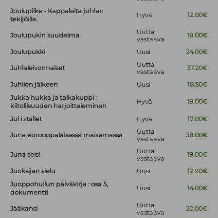
Joulupilke - Kappaleita juhlan
Hyvä
12.00€
tekijöille.
Uutta
Joulupukin suudelma
19.00€
vastaava
Joulupukki
Uusi
24.00€
Uutta
Juhlaleivonnaiset
37.20€
vastaava
Juhlien jälkeen
Uusi
18.50€
Jukka hukka ja taikakuppi :
Hyvä
19.00€
kiitollisuuden harjoitteleminen
Jul i stallet
Hyvä
17.00€
Uutta
Juna eurooppalaisessa maisemassa
38.00€
vastaava
Uutta
Juna seis!
19.00€
vastaava
Juoksijan sielu
Uusi
12.90€
Juoppohullun päiväkirja : osa 5,
Uusi
14.00€
dokumentti
Uutta
Jääkansi
20.00€
vastaava