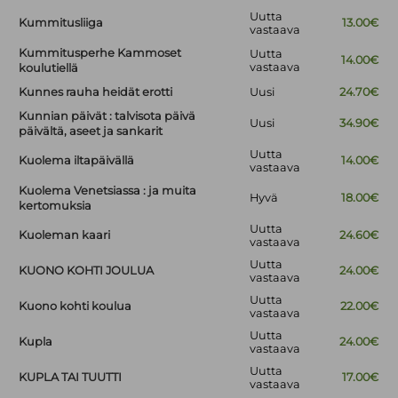
Uutta
Kummitusliiga
13.00€
vastaava
Kummitusperhe Kammoset
Uutta
14.00€
vastaava
koulutiellä
Kunnes rauha heidät erotti
Uusi
24.70€
Kunnian päivät : talvisota päivä
Uusi
34.90€
päivältä, aseet ja sankarit
Uutta
Kuolema iltapäivällä
14.00€
vastaava
Kuolema Venetsiassa : ja muita
Hyvä
18.00€
kertomuksia
Uutta
Kuoleman kaari
24.60€
vastaava
Uutta
KUONO KOHTI JOULUA
24.00€
vastaava
Uutta
Kuono kohti koulua
22.00€
vastaava
Uutta
Kupla
24.00€
vastaava
Uutta
KUPLA TAI TUUTTI
17.00€
vastaava