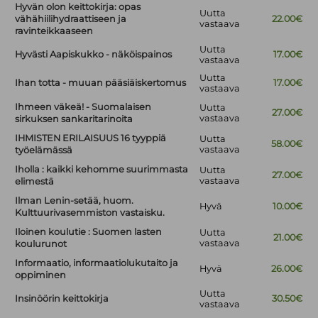
Hyvän olon keittokirja: opas
Uutta
vähähiilihydraattiseen ja
22.00€
vastaava
ravinteikkaaseen
Uutta
Hyvästi Aapiskukko - näköispainos
17.00€
vastaava
Uutta
Ihan totta - muuan pääsiäiskertomus
17.00€
vastaava
Ihmeen väkeä! - Suomalaisen
Uutta
27.00€
vastaava
sirkuksen sankaritarinoita
IHMISTEN ERILAISUUS 16 tyyppiä
Uutta
58.00€
vastaava
työelämässä
Iholla : kaikki kehomme suurimmasta
Uutta
27.00€
vastaava
elimestä
Ilman Lenin-setää, huom.
Hyvä
10.00€
Kulttuurivasemmiston vastaisku.
Iloinen koulutie : Suomen lasten
Uutta
21.00€
vastaava
koulurunot
Informaatio, informaatiolukutaito ja
Hyvä
26.00€
oppiminen
Uutta
Insinöörin keittokirja
30.50€
vastaava