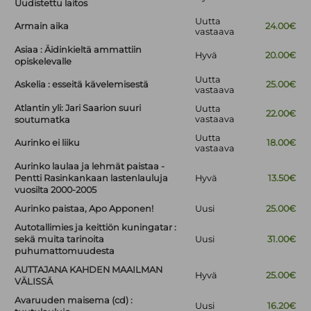
Uudistettu laitos
Uutta
Armain aika
24.00€
vastaava
Asiaa : Äidinkieltä ammattiin
Hyvä
20.00€
opiskelevalle
Uutta
Askelia : esseitä kävelemisestä
25.00€
vastaava
Atlantin yli: Jari Saarion suuri
Uutta
22.00€
vastaava
soutumatka
Uutta
Aurinko ei liiku
18.00€
vastaava
Aurinko laulaa ja lehmät paistaa -
Pentti Rasinkankaan lastenlauluja
Hyvä
13.50€
vuosilta 2000-2005
Aurinko paistaa, Apo Apponen!
Uusi
25.00€
Autotallimies ja keittiön kuningatar :
sekä muita tarinoita
Uusi
31.00€
puhumattomuudesta
AUTTAJANA KAHDEN MAAILMAN
Hyvä
25.00€
VÄLISSÄ
Avaruuden maisema (cd) :
Uusi
16.20€