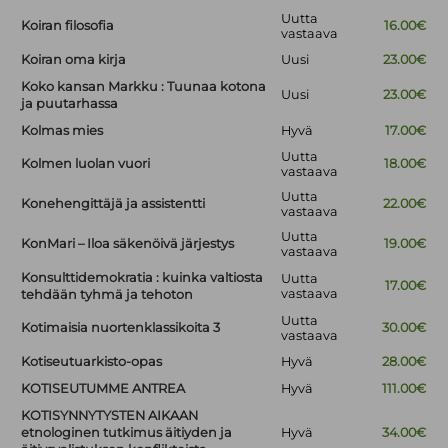
Uutta
Koiran filosofia
16.00€
vastaava
Koiran oma kirja
Uusi
23.00€
Koko kansan Markku : Tuunaa kotona
Uusi
23.00€
ja puutarhassa
Kolmas mies
Hyvä
17.00€
Uutta
Kolmen luolan vuori
18.00€
vastaava
Uutta
Konehengittäjä ja assistentti
22.00€
vastaava
Uutta
KonMari – Iloa säkenöivä järjestys
19.00€
vastaava
Konsulttidemokratia : kuinka valtiosta
Uutta
17.00€
vastaava
tehdään tyhmä ja tehoton
Uutta
Kotimaisia nuortenklassikoita 3
30.00€
vastaava
Kotiseutuarkisto-opas
Hyvä
28.00€
KOTISEUTUMME ANTREA
Hyvä
111.00€
KOTISYNNYTYSTEN AIKAAN
etnologinen tutkimus äitiyden ja
Hyvä
34.00€