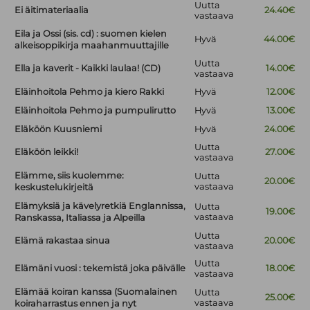
Uutta
Ei äitimateriaalia
24.40€
vastaava
Eila ja Ossi (sis. cd) : suomen kielen
Hyvä
44.00€
alkeisoppikirja maahanmuuttajille
Uutta
Ella ja kaverit - Kaikki laulaa! (CD)
14.00€
vastaava
Eläinhoitola Pehmo ja kiero Rakki
Hyvä
12.00€
Eläinhoitola Pehmo ja pumpulirutto
Hyvä
13.00€
Eläköön Kuusniemi
Hyvä
24.00€
Uutta
Eläköön leikki!
27.00€
vastaava
Elämme, siis kuolemme:
Uutta
20.00€
vastaava
keskustelukirjeitä
Elämyksiä ja kävelyretkiä Englannissa,
Uutta
19.00€
vastaava
Ranskassa, Italiassa ja Alpeilla
Uutta
Elämä rakastaa sinua
20.00€
vastaava
Uutta
Elämäni vuosi : tekemistä joka päivälle
18.00€
vastaava
Elämää koiran kanssa (Suomalainen
Uutta
25.00€
vastaava
koiraharrastus ennen ja nyt