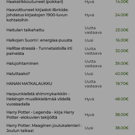
Haaksirikkoutuneet (pokkari)
Hyvä
14.00€
Haavoittuneet kirjastot-libricide:
johdatus kirjastojen 1900-luvun
Hyvä
24.00€
kohtaloihin
Uutta
Haitulan taikahattu
23.00€
vastaava
Halkojen Suomi : energiaa puusta
Uusi
16.00€
Hallitse stressiä - Tunnetaidoilla irti
Uutta
32.00€
vastaava
paineista
Uutta
Halujohtaminen
39.00€
vastaava
Haluttaako?
Uusi
40.00€
Uutta
HANAN MATKALAUKKU
18.70€
vastaava
Harpunkielistä shimmykarkkiin -
Helsingin musiikkielämää viidellä
Hyvä
48.00€
vuosisadalla
Harry Potter - Legenda - kirja Harry
Hyvä
38.00€
Potter -elokuvien tekijöiltä
Harry Potter. Maaginen joulukalenteri :
Uusi
38.00€
Joulun taikaa!