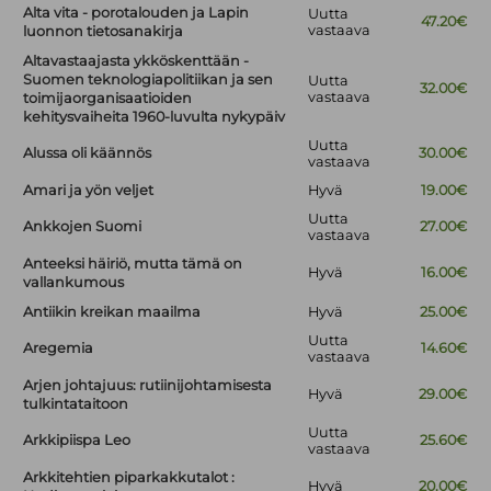
Alta vita - porotalouden ja Lapin
Uutta
47.20€
vastaava
luonnon tietosanakirja
Altavastaajasta ykköskenttään -
Suomen teknologiapolitiikan ja sen
Uutta
32.00€
vastaava
toimijaorganisaatioiden
kehitysvaiheita 1960-luvulta nykypäiv
Uutta
Alussa oli käännös
30.00€
vastaava
Amari ja yön veljet
Hyvä
19.00€
Uutta
Ankkojen Suomi
27.00€
vastaava
Anteeksi häiriö, mutta tämä on
Hyvä
16.00€
vallankumous
Antiikin kreikan maailma
Hyvä
25.00€
Uutta
Aregemia
14.60€
vastaava
Arjen johtajuus: rutiinijohtamisesta
Hyvä
29.00€
tulkintataitoon
Uutta
Arkkipiispa Leo
25.60€
vastaava
Arkkitehtien piparkakkutalot :
Hyvä
20.00€