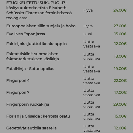
ETUOIKEUTETTU SUKUPUOLI? -
käsitys auktoriteetista Elisabeth
Hyvä
24.00€
Schüssler Fiorenzan feministisessä
teologiassa
Eurooppalaisen siilin suojelu ja hoito
Hyvä
27.00€
Eve Ilves Espanjassa
Uusi
15.00€
Uutta
Fakiiri joka juuttui Ikeakaappiin
12.00€
vastaava
Faktat tiskiin! : suomalaisen
Uutta
18.00€
vastaava
faktantarkistuksen käsikirja
Uutta
FatalNinja - Soturioppilas
19.00€
vastaava
Uutta
Fingerpori 4
22.00€
vastaava
Uutta
Fingerpori 7
17.00€
vastaava
Uutta
Fingerporin ruokakirja
29.00€
vastaava
Uutta
Florian ja Griselda : kerrostalosatu
15.00€
vastaava
Uutta
Geoetsivät autiolla saarella
12.00€
vastaava