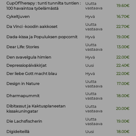
CupOfTherapy : tunti tunnilta tuntien :
Uutta
19.60€
vastaava
100 havaintoa työelämästä
Cykeltjuven
Hyvä
16.70€
Uutta
Da Vinci -koodin aakkoset
22.70€
vastaava
Dada-kissa ja Populuksen popcornit
Hyvä
19.00€
Uutta
Dear Life: Stories
13.00€
vastaava
Den svavelgula himlen
Hyvä
22.00€
Depressiopäiväkirjat
Uusi
22.40€
Der liebe Gott macht blau
Hyvä
22.00€
Uutta
Design in Nature
17.00€
vastaava
Uutta
Dharmapummit
18.00€
vastaava
Dibitassut ja Kaktusplaneetan
Uutta
20.00€
vastaava
kissakuningatar
Uutta
Die Lachsfischerin
19.00€
vastaava
Digideiteillä
Uusi
18.00€