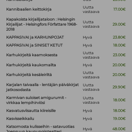
Uutta
Kannibaalien keittokirja
17.00€
vastaava
Kapakoista kirjailijataloon : Helsingin
Uutta
Kirjailijat - Helsingfors Författare 1968-
29.00€
vastaava
2018
KAPPASIVAI ja KARHUNPOJAT
Hyvä
23.80€
KAPPASIVAI ja SINISET KETUT
Hyvä
18.00€
Uutta
Karhukirjeitä kaamoksesta
23.00€
vastaava
Karhukirjeitä kaukomailta
Hyvä
20.00€
Uutta
Karhukirjeitä kesäleiriltä
20.00€
vastaava
Karjalan taivaalla - lentäjän päiväkirjat
Uutta
29.90€
vastaava
jatkosodasta
Karmivan suloiset amigurumit -
Uutta
18.00€
vastaava
virkkaa lempihirviösi
Kasvatusviisautta kiireisille
Hyvä
18.00€
Kasvisseikkailu
Hyvä
19.00€
Katsomosta kulisseihin - satavuotias
Hyvä
48.00€
Joensuun kaupunginteatteri