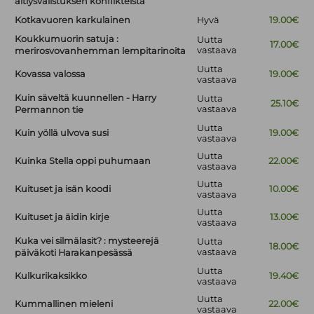
äitiysvalistuksen konflikteista
Kotkavuoren karkulainen
Hyvä
19.00€
Koukkumuorin satuja :
Uutta
17.00€
vastaava
merirosvovanhemman lempitarinoita
Uutta
Kovassa valossa
19.00€
vastaava
Kuin säveltä kuunnellen - Harry
Uutta
25.10€
vastaava
Permannon tie
Uutta
Kuin yöllä ulvova susi
19.00€
vastaava
Uutta
Kuinka Stella oppi puhumaan
22.00€
vastaava
Uutta
Kuituset ja isän koodi
10.00€
vastaava
Uutta
Kuituset ja äidin kirje
13.00€
vastaava
Kuka vei silmälasit? : mysteerejä
Uutta
18.00€
vastaava
päiväkoti Harakanpesässä
Uutta
Kulkurikaksikko
19.40€
vastaava
Uutta
Kummallinen mieleni
22.00€
vastaava