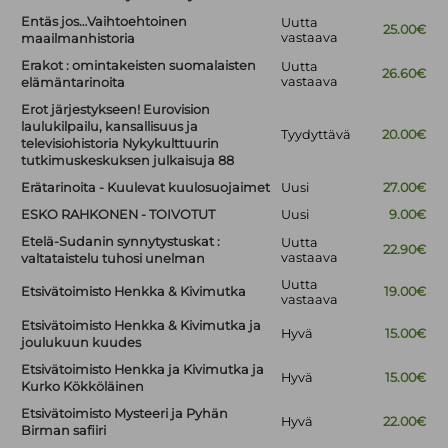
Entäs jos…Vaihtoehtoinen
Uutta
25.00€
vastaava
maailmanhistoria
Erakot : omintakeisten suomalaisten
Uutta
26.60€
vastaava
elämäntarinoita
Erot järjestykseen! Eurovision
laulukilpailu, kansallisuus ja
Tyydyttävä
20.00€
televisiohistoria Nykykulttuurin
tutkimuskeskuksen julkaisuja 88
Erätarinoita - Kuulevat kuulosuojaimet
Uusi
27.00€
ESKO RAHKONEN - TOIVOTUT
Uusi
9.00€
Etelä-Sudanin synnytystuskat :
Uutta
22.90€
vastaava
valtataistelu tuhosi unelman
Uutta
Etsivätoimisto Henkka & Kivimutka
19.00€
vastaava
Etsivätoimisto Henkka & Kivimutka ja
Hyvä
15.00€
joulukuun kuudes
Etsivätoimisto Henkka ja Kivimutka ja
Hyvä
15.00€
Kurko Kökköläinen
Etsivätoimisto Mysteeri ja Pyhän
Hyvä
22.00€
Birman safiiri