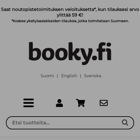
Siirry pääsisältöön
Saat noutopistetoimituksen veloituksetta*, kun tilauksesi arvo
ylittää 59 €!
*Koskee yksityisasiakkaiden tilauksia, jotka toimitetaan Suomeen.
Suomi
English
Svenska
|
|