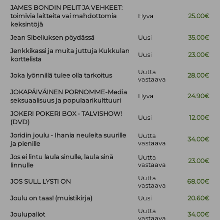
JAMES BONDIN PELIT JA VEHKEET:
toimivia laitteita vai mahdottomia
Hyvä
25.00€
keksintöjä
Jean Sibeliuksen pöydässä
Uusi
35.00€
Jenkkikassi ja muita juttuja Kukkulan
Uusi
23.00€
korttelista
Uutta
Joka lyönnillä tulee olla tarkoitus
28.00€
vastaava
JOKAPÄIVÄINEN PORNOMME-Media
Hyvä
24.90€
seksuaalisuus ja populaarikulttuuri
JOKERI POKERI BOX - TALVISHOW!
Uusi
12.00€
(DVD)
Joridin joulu - Ihania neuleita suurille
Uutta
34.00€
vastaava
ja pienille
Jos ei lintu laula sinulle, laula sinä
Uutta
23.00€
vastaava
linnulle
Uutta
JOS SULL LYSTI ON
68.00€
vastaava
Joulu on taas! (muistikirja)
Uusi
20.60€
Uutta
Joulupallot
34.00€
vastaava