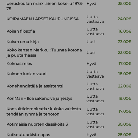
peruskoulun marxilainen kokeilu 1973-
Hyvä
35.00€
75
Uutta
KOIRAMÄEN LAPSET KAUPUNGISSA
24.00€
vastaava
Uutta
Koiran filosofia
16.00€
vastaava
Koiran oma kirja
Uusi
23.00€
Koko kansan Markku : Tuunaa kotona
Uusi
23.00€
ja puutarhassa
Kolmas mies
Hyvä
17.00€
Uutta
Kolmen luolan vuori
18.00€
vastaava
Uutta
Konehengittäjä ja assistentti
22.00€
vastaava
Uutta
KonMari – Iloa säkenöivä järjestys
19.00€
vastaava
Konsulttidemokratia : kuinka valtiosta
Uutta
17.00€
vastaava
tehdään tyhmä ja tehoton
Uutta
Kotimaisia nuortenklassikoita 3
30.00€
vastaava
Kotiseutuarkisto-opas
Hyvä
28.00€