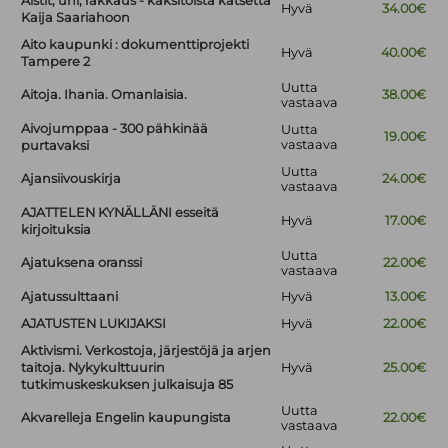
Aistit, uni, rakkaus - kaksitoista katsetta
Hyvä
34.00€
Kaija Saariahoon
Aito kaupunki : dokumenttiprojekti
Hyvä
40.00€
Tampere 2
Uutta
Aitoja. Ihania. Omanlaisia.
38.00€
vastaava
Aivojumppaa - 300 pähkinää
Uutta
19.00€
vastaava
purtavaksi
Uutta
Ajansiivouskirja
24.00€
vastaava
AJATTELEN KYNÄLLÄNI esseitä
Hyvä
17.00€
kirjoituksia
Uutta
Ajatuksena oranssi
22.00€
vastaava
Ajatussulttaani
Hyvä
13.00€
AJATUSTEN LUKIJAKSI
Hyvä
22.00€
Aktivismi. Verkostoja, järjestöjä ja arjen
taitoja. Nykykulttuurin
Hyvä
25.00€
tutkimuskeskuksen julkaisuja 85
Uutta
Akvarelleja Engelin kaupungista
22.00€
vastaava