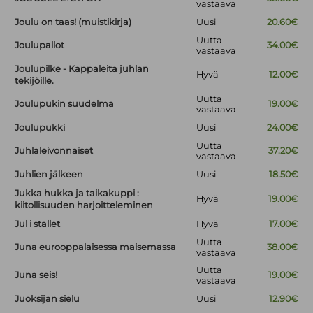
vastaava
Joulu on taas! (muistikirja)
Uusi
20.60€
Uutta
Joulupallot
34.00€
vastaava
Joulupilke - Kappaleita juhlan
Hyvä
12.00€
tekijöille.
Uutta
Joulupukin suudelma
19.00€
vastaava
Joulupukki
Uusi
24.00€
Uutta
Juhlaleivonnaiset
37.20€
vastaava
Juhlien jälkeen
Uusi
18.50€
Jukka hukka ja taikakuppi :
Hyvä
19.00€
kiitollisuuden harjoitteleminen
Jul i stallet
Hyvä
17.00€
Uutta
Juna eurooppalaisessa maisemassa
38.00€
vastaava
Uutta
Juna seis!
19.00€
vastaava
Juoksijan sielu
Uusi
12.90€