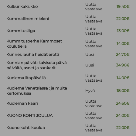
Uutta
Kulkurikaksikko
19.40€
vastaava
Uutta
Kummallinen mieleni
22.00€
vastaava
Uutta
Kummitusliiga
13.00€
vastaava
Kummitusperhe Kammoset
Uutta
14.00€
vastaava
koulutiellä
Kunnes rauha heidät erotti
Uusi
24.70€
Kunnian päivät : talvisota päivä
Uusi
34.90€
päivältä, aseet ja sankarit
Uutta
Kuolema iltapäivällä
14.00€
vastaava
Kuolema Venetsiassa : ja muita
Hyvä
18.00€
kertomuksia
Uutta
Kuoleman kaari
24.60€
vastaava
Uutta
KUONO KOHTI JOULUA
24.00€
vastaava
Uutta
Kuono kohti koulua
22.00€
vastaava