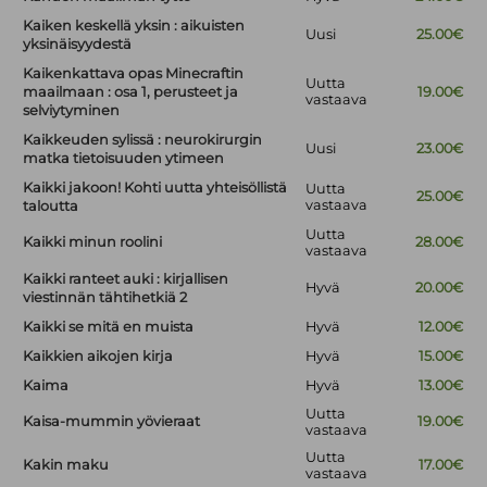
Kaiken keskellä yksin : aikuisten
Uusi
25.00€
yksinäisyydestä
Kaikenkattava opas Minecraftin
Uutta
maailmaan : osa 1, perusteet ja
19.00€
vastaava
selviytyminen
Kaikkeuden sylissä : neurokirurgin
Uusi
23.00€
matka tietoisuuden ytimeen
Kaikki jakoon! Kohti uutta yhteisöllistä
Uutta
25.00€
vastaava
taloutta
Uutta
Kaikki minun roolini
28.00€
vastaava
Kaikki ranteet auki : kirjallisen
Hyvä
20.00€
viestinnän tähtihetkiä 2
Kaikki se mitä en muista
Hyvä
12.00€
Kaikkien aikojen kirja
Hyvä
15.00€
Kaima
Hyvä
13.00€
Uutta
Kaisa-mummin yövieraat
19.00€
vastaava
Uutta
Kakin maku
17.00€
vastaava