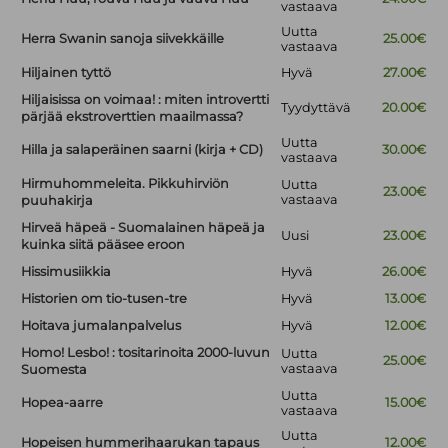
vastaava
Uutta
Herra Swanin sanoja siivekkäille
25.00€
vastaava
Hiljainen tyttö
Hyvä
27.00€
Hiljaisissa on voimaa! : miten introvertti
Tyydyttävä
20.00€
pärjää ekstroverttien maailmassa?
Uutta
Hilla ja salaperäinen saarni (kirja + CD)
30.00€
vastaava
Hirmuhommeleita. Pikkuhirviön
Uutta
23.00€
vastaava
puuhakirja
Hirveä häpeä - Suomalainen häpeä ja
Uusi
23.00€
kuinka siitä pääsee eroon
Hissimusiikkia
Hyvä
26.00€
Historien om tio-tusen-tre
Hyvä
13.00€
Hoitava jumalanpalvelus
Hyvä
12.00€
Homo! Lesbo! : tositarinoita 2000-luvun
Uutta
25.00€
vastaava
Suomesta
Uutta
Hopea-aarre
15.00€
vastaava
Uutta
Hopeisen hummerihaarukan tapaus
12.00€