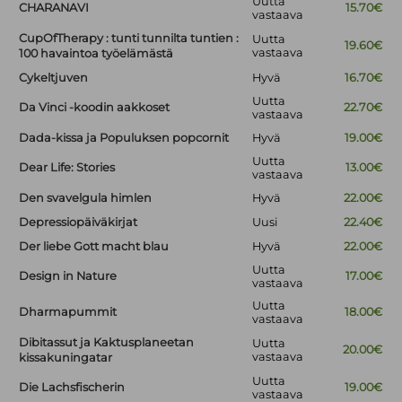
Uutta
CHARANAVI
15.70€
vastaava
CupOfTherapy : tunti tunnilta tuntien :
Uutta
19.60€
vastaava
100 havaintoa työelämästä
Cykeltjuven
Hyvä
16.70€
Uutta
Da Vinci -koodin aakkoset
22.70€
vastaava
Dada-kissa ja Populuksen popcornit
Hyvä
19.00€
Uutta
Dear Life: Stories
13.00€
vastaava
Den svavelgula himlen
Hyvä
22.00€
Depressiopäiväkirjat
Uusi
22.40€
Der liebe Gott macht blau
Hyvä
22.00€
Uutta
Design in Nature
17.00€
vastaava
Uutta
Dharmapummit
18.00€
vastaava
Dibitassut ja Kaktusplaneetan
Uutta
20.00€
vastaava
kissakuningatar
Uutta
Die Lachsfischerin
19.00€
vastaava