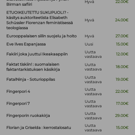
Hyvä
22.00€
Birman safiiri
ETUOIKEUTETTU SUKUPUOLI? -
käsitys auktoriteetista Elisabeth
Hyvä
24.00€
Schüssler Fiorenzan feministisessä
teologiassa
Eurooppalaisen siilin suojelu ja hoito
Hyvä
27.00€
Eve Ilves Espanjassa
Uusi
15.00€
Uutta
Fakiiri joka juuttui Ikeakaappiin
12.00€
vastaava
Faktat tiskiin! : suomalaisen
Uutta
18.00€
vastaava
faktantarkistuksen käsikirja
Uutta
FatalNinja - Soturioppilas
19.00€
vastaava
Uutta
Fingerpori 4
22.00€
vastaava
Uutta
Fingerpori 7
17.00€
vastaava
Uutta
Fingerporin ruokakirja
29.00€
vastaava
Uutta
Florian ja Griselda : kerrostalosatu
15.00€
vastaava