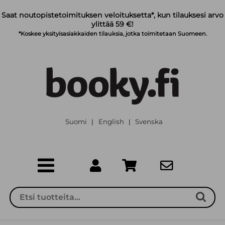
Siirry pääsisältöön
Saat noutopistetoimituksen veloituksetta*, kun tilauksesi arvo
ylittää 59 €!
*Koskee yksityisasiakkaiden tilauksia, jotka toimitetaan Suomeen.
Suomi
English
Svenska
|
|