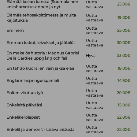
Elämää koiran kanssa (Suomalainen
Uutta
25.00€
vastaava
koiraharrastus ennen ja nyt
Elämää tehosekoittimessa ja muita
Uutta
19.00€
vastaava
kirjoituksia
Uutta
Eminem
25.00€
vastaava
Uutta
Emman kakut, leivokset ja jäätelöt
30.00€
vastaava
En makalös historia : Magnus Gabriel
Hyvä
23.00€
De la Gardies uppgång och fall
Uutta
En tahdo kuolla, en vain jaksa elää
18.00€
vastaava
Uutta
Englanninspringerspanieli
14.90€
vastaava
Uutta
Eniten vituttaa työ
20.00€
vastaava
Uutta
Enkeleitä päivääsi
15.00€
vastaava
Uutta
Enkelikellolapset
22.80€
vastaava
Uutta
Enkelit ja demonit - Lisävalaistusta
22.00€
vastaava