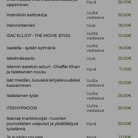
Hyvä
26.00€
oppiminen
Uutta
Insinöörin keittokirja
30.50€
vastaava
Irlanninterrieri
Uusi
18.00€
Uutta
ISAC ELLIOT - THE MOVIE (DVD)
10.00€
vastaava
Uutta
Isadella - sydän kylmänä
18.00€
vastaava
Iskelmäkasvio
Uusi
25.00€
Islamin aseeton soturi - Ghaffar Khan
Hyvä
11.00€
ja talebanien nousu
Isät meidän, luovaksi lahjakkuudeksi
Uutta
19.00€
vastaava
kasvaminen
Uutta
Italialainen tytär
26.00€
vastaava
Uutta
ITSEHYPNOOSI
29.00€
vastaava
Itsensä markkinoijat : nuorten
journalistien urapolut ja yksilöllistyvä
Hyvä
33.00€
työelämä
Ja aurinko nousee
Hyvä
12.00€