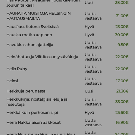
Harry Potter. Maaginen joulukalenteri :
Uusi
38.00€
Joulun taikaa!
HAURAITA MUISTOJA HELSINGIN
Uutta
31.00€
vastaava
HAUTAUSMAILTA
Hausfrau. Kotona Sveitsissä
Hyvä
23.00€
Hauska matka aapinen
Hyvä
30.00€
Uutta
Havukka-ahon ajattelija
9.50€
vastaava
Uutta
Heinähatun ja Vilttitossun ystäväkirja
22.00€
vastaava
Uutta
Hello Ruby
22.00€
vastaava
Uutta
Helmi.
17.00€
vastaava
Herkkuja perunasta
Uusi
21.30€
Herkkukirja: nostalgisia leluja ja
Uutta
35.00€
vastaava
reseptejä
Herkkä kuin perhosen siipi
Hyvä
25.60€
Uutta
Herra Hakkaraisen aakkoset
16.90€
vastaava
Uutta
Herra Huu, rouva Huu ja vauva Huu
24.00€