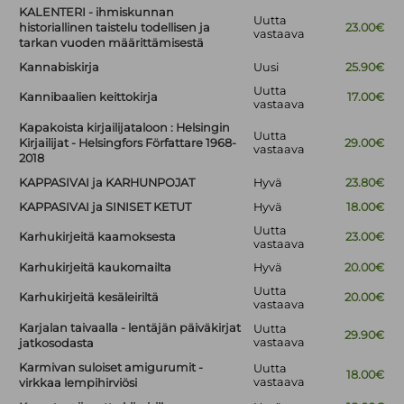
KALENTERI - ihmiskunnan
Uutta
historiallinen taistelu todellisen ja
23.00€
vastaava
tarkan vuoden määrittämisestä
Kannabiskirja
Uusi
25.90€
Uutta
Kannibaalien keittokirja
17.00€
vastaava
Kapakoista kirjailijataloon : Helsingin
Uutta
Kirjailijat - Helsingfors Författare 1968-
29.00€
vastaava
2018
KAPPASIVAI ja KARHUNPOJAT
Hyvä
23.80€
KAPPASIVAI ja SINISET KETUT
Hyvä
18.00€
Uutta
Karhukirjeitä kaamoksesta
23.00€
vastaava
Karhukirjeitä kaukomailta
Hyvä
20.00€
Uutta
Karhukirjeitä kesäleiriltä
20.00€
vastaava
Karjalan taivaalla - lentäjän päiväkirjat
Uutta
29.90€
vastaava
jatkosodasta
Karmivan suloiset amigurumit -
Uutta
18.00€
vastaava
virkkaa lempihirviösi