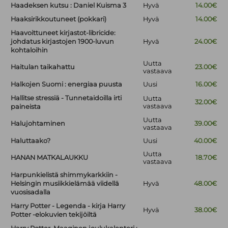
Haadeksen kutsu : Daniel Kuisma 3
Hyvä
14.00€
Haaksirikkoutuneet (pokkari)
Hyvä
14.00€
Haavoittuneet kirjastot-libricide:
johdatus kirjastojen 1900-luvun
Hyvä
24.00€
kohtaloihin
Uutta
Haitulan taikahattu
23.00€
vastaava
Halkojen Suomi : energiaa puusta
Uusi
16.00€
Hallitse stressiä - Tunnetaidoilla irti
Uutta
32.00€
vastaava
paineista
Uutta
Halujohtaminen
39.00€
vastaava
Haluttaako?
Uusi
40.00€
Uutta
HANAN MATKALAUKKU
18.70€
vastaava
Harpunkielistä shimmykarkkiin -
Helsingin musiikkielämää viidellä
Hyvä
48.00€
vuosisadalla
Harry Potter - Legenda - kirja Harry
Hyvä
38.00€
Potter -elokuvien tekijöiltä