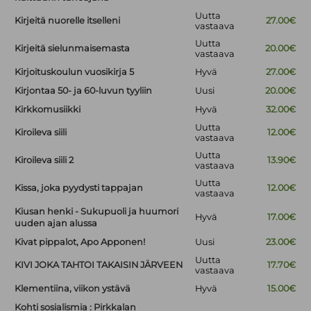
Uutta
Kirjeitä nuorelle itselleni
27.00€
vastaava
Uutta
Kirjeitä sielunmaisemasta
20.00€
vastaava
Kirjoituskoulun vuosikirja 5
Hyvä
27.00€
Kirjontaa 50- ja 60-luvun tyyliin
Uusi
20.00€
Kirkkomusiikki
Hyvä
32.00€
Uutta
Kiroileva siili
12.00€
vastaava
Uutta
Kiroileva siili 2
13.90€
vastaava
Uutta
Kissa, joka pyydysti tappajan
12.00€
vastaava
Kiusan henki - Sukupuoli ja huumori
Hyvä
17.00€
uuden ajan alussa
Kivat pippalot, Apo Apponen!
Uusi
23.00€
Uutta
KIVI JOKA TAHTOI TAKAISIN JÄRVEEN
17.70€
vastaava
Klementiina, viikon ystävä
Hyvä
15.00€
Kohti sosialismia : Pirkkalan