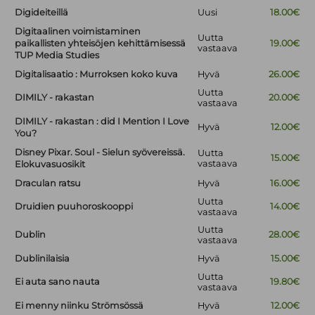
Digideiteillä
Uusi
18.00€
Digitaalinen voimistaminen
Uutta
paikallisten yhteisöjen kehittämisessä
19.00€
vastaava
TUP Media Studies
Digitalisaatio : Murroksen koko kuva
Hyvä
26.00€
Uutta
DIMILY - rakastan
20.00€
vastaava
DIMILY - rakastan : did I Mention I Love
Hyvä
12.00€
You?
Disney Pixar. Soul - Sielun syövereissä.
Uutta
15.00€
vastaava
Elokuvasuosikit
Draculan ratsu
Hyvä
16.00€
Uutta
Druidien puuhoroskooppi
14.00€
vastaava
Uutta
Dublin
28.00€
vastaava
Dublinilaisia
Hyvä
15.00€
Uutta
Ei auta sano nauta
19.80€
vastaava
Ei menny niinku Strömsössä
Hyvä
12.00€