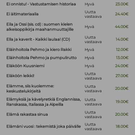
Ei onnistu! - Vastustamisen historiaa
Hyvä
23.00€
Uutta
Ei äitimateriaalia
24.40€
vastaava
Eila ja Ossi (sis. cd) : suomen kielen
Hyvä
44.00€
alkeisoppikirja maahanmuuttajille
Uutta
Ella ja kaverit - Kaikki laulaa! (CD)
14.00€
vastaava
Eläinhoitola Pehmo ja kiero Rakki
Hyvä
12.00€
Eläinhoitola Pehmo ja pumpulirutto
Hyvä
13.00€
Eläköön Kuusniemi
Hyvä
24.00€
Uutta
Eläköön leikki!
27.00€
vastaava
Elämme, siis kuolemme:
Uutta
20.00€
vastaava
keskustelukirjeitä
Elämyksiä ja kävelyretkiä Englannissa,
Uutta
19.00€
vastaava
Ranskassa, Italiassa ja Alpeilla
Uutta
Elämä rakastaa sinua
20.00€
vastaava
Uutta
Elämäni vuosi : tekemistä joka päivälle
18.00€
vastaava