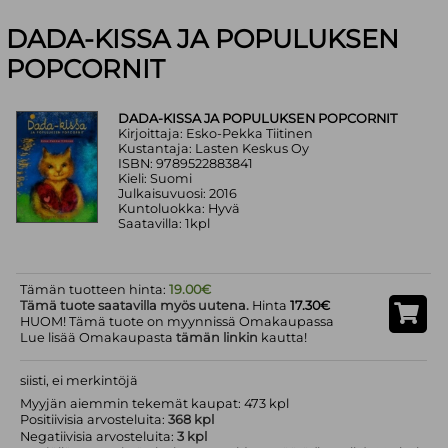
DADA-KISSA JA POPULUKSEN
POPCORNIT
DADA-KISSA JA POPULUKSEN POPCORNIT
Kirjoittaja: Esko-Pekka Tiitinen
Kustantaja: Lasten Keskus Oy
ISBN: 9789522883841
Kieli: Suomi
Julkaisuvuosi: 2016
Kuntoluokka: Hyvä
Saatavilla: 1kpl
Tämän tuotteen hinta:
19.00€
Tämä tuote saatavilla myös uutena.
Hinta
17.30€
HUOM! Tämä tuote on myynnissä Omakaupassa
Lue lisää Omakaupasta
tämän linkin
kautta!
siisti, ei merkintöjä
Myyjän aiemmin tekemät kaupat: 473 kpl
Positiivisia arvosteluita:
368 kpl
Negatiivisia arvosteluita:
3 kpl