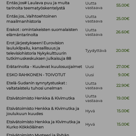
Entäs jos# Laulava puu ja muita
Uutta
55.00€
vastaava
tarinoita teematyöskentelystä
Entäs jos…Vaihtoehtoinen
Uutta
25.00€
vastaava
maailmanhistoria
Erakot : omintakeisten suomalaisten
Uutta
26.60€
vastaava
elämäntarinoita
Erot järjestykseen! Eurovision
laulukilpailu, kansallisuus ja
Tyydyttävä
20.00€
televisiohistoria Nykykulttuurin
tutkimuskeskuksen julkaisuja 88
Erätarinoita - Kuulevat kuulosuojaimet
Uusi
27.00€
ESKO RAHKONEN - TOIVOTUT
Uusi
9.00€
Etelä-Sudanin synnytystuskat :
Uutta
22.90€
vastaava
valtataistelu tuhosi unelman
Uutta
Etsivätoimisto Henkka & Kivimutka
19.00€
vastaava
Etsivätoimisto Henkka & Kivimutka ja
Hyvä
15.00€
joulukuun kuudes
Etsivätoimisto Henkka ja Kivimutka ja
Hyvä
15.00€
Kurko Kökköläinen
Etsivätoimisto Mysteeri ja Pyhän