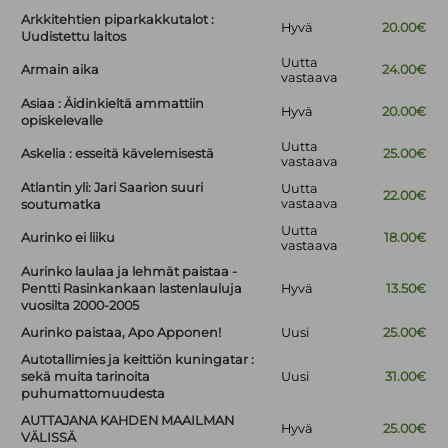
Arkkitehtien piparkakkutalot :
Hyvä
20.00€
Uudistettu laitos
Uutta
Armain aika
24.00€
vastaava
Asiaa : Äidinkieltä ammattiin
Hyvä
20.00€
opiskelevalle
Uutta
Askelia : esseitä kävelemisestä
25.00€
vastaava
Atlantin yli: Jari Saarion suuri
Uutta
22.00€
vastaava
soutumatka
Uutta
Aurinko ei liiku
18.00€
vastaava
Aurinko laulaa ja lehmät paistaa -
Pentti Rasinkankaan lastenlauluja
Hyvä
13.50€
vuosilta 2000-2005
Aurinko paistaa, Apo Apponen!
Uusi
25.00€
Autotallimies ja keittiön kuningatar :
sekä muita tarinoita
Uusi
31.00€
puhumattomuudesta
AUTTAJANA KAHDEN MAAILMAN
Hyvä
25.00€
VÄLISSÄ