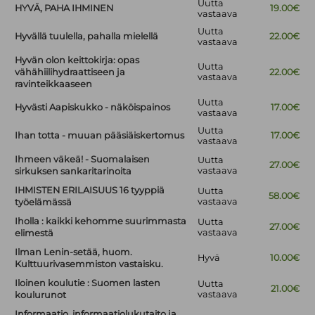
Uutta
HYVÄ, PAHA IHMINEN
19.00€
vastaava
Uutta
Hyvällä tuulella, pahalla mielellä
22.00€
vastaava
Hyvän olon keittokirja: opas
Uutta
vähähiilihydraattiseen ja
22.00€
vastaava
ravinteikkaaseen
Uutta
Hyvästi Aapiskukko - näköispainos
17.00€
vastaava
Uutta
Ihan totta - muuan pääsiäiskertomus
17.00€
vastaava
Ihmeen väkeä! - Suomalaisen
Uutta
27.00€
vastaava
sirkuksen sankaritarinoita
IHMISTEN ERILAISUUS 16 tyyppiä
Uutta
58.00€
vastaava
työelämässä
Iholla : kaikki kehomme suurimmasta
Uutta
27.00€
vastaava
elimestä
Ilman Lenin-setää, huom.
Hyvä
10.00€
Kulttuurivasemmiston vastaisku.
Iloinen koulutie : Suomen lasten
Uutta
21.00€
vastaava
koulurunot
Informaatio, informaatiolukutaito ja