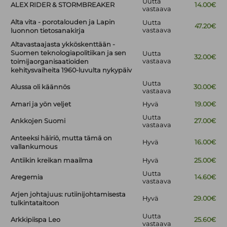
Uutta
ALEX RIDER & STORMBREAKER
14.00€
vastaava
Alta vita - porotalouden ja Lapin
Uutta
47.20€
vastaava
luonnon tietosanakirja
Altavastaajasta ykköskenttään -
Suomen teknologiapolitiikan ja sen
Uutta
32.00€
vastaava
toimijaorganisaatioiden
kehitysvaiheita 1960-luvulta nykypäiv
Uutta
Alussa oli käännös
30.00€
vastaava
Amari ja yön veljet
Hyvä
19.00€
Uutta
Ankkojen Suomi
27.00€
vastaava
Anteeksi häiriö, mutta tämä on
Hyvä
16.00€
vallankumous
Antiikin kreikan maailma
Hyvä
25.00€
Uutta
Aregemia
14.60€
vastaava
Arjen johtajuus: rutiinijohtamisesta
Hyvä
29.00€
tulkintataitoon
Uutta
Arkkipiispa Leo
25.60€
vastaava