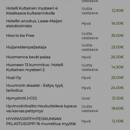
vastaava
Hotelli Kultainen mysteeri 4:
Uutta
12.90€
vastaava
Kesäkaaos kultarannikolla
Hotellin arvoitus. Lasse-Maijan
Hyvä
16.00€
etsivätoimisto
Uutta
How to be Free
35.00€
vastaava
Uutta
Huijareidenpaljastaja
23.00€
vastaava
Huomenna kevät palaa
Hyvä
26.00€
Huoneen 13 kummitus : Hotelli
Uutta
14.90€
vastaava
Kultainen mysteeri 2.
Hupi Oy
Hyvä
25.00€
Huumorin skaalat - Esitys, tyyli,
Hyvä
24.00€
tarkoitus
Hymytintti (+CD)
Uusi
21.50€
Hyvinvointivaltio Houkutteleva lupaus
Uutta
18.60€
vastaava
vai karvas pettymys
HYVINVOINTIYHTEISKUNNAN
Hyvä
12.00€
PELASTUSOPPI 16 murrettua myyttiä