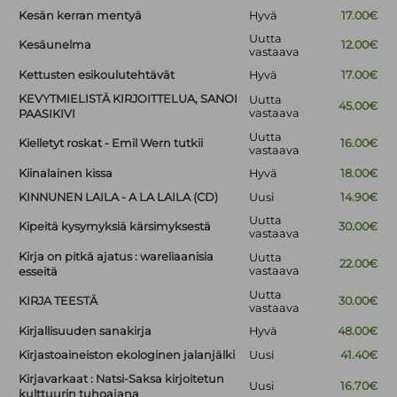
Kesän kerran mentyä
Hyvä
17.00€
Uutta
Kesäunelma
12.00€
vastaava
Kettusten esikoulutehtävät
Hyvä
17.00€
KEVYTMIELISTÄ KIRJOITTELUA, SANOI
Uutta
45.00€
vastaava
PAASIKIVI
Uutta
Kielletyt roskat - Emil Wern tutkii
16.00€
vastaava
Kiinalainen kissa
Hyvä
18.00€
KINNUNEN LAILA - A LA LAILA (CD)
Uusi
14.90€
Uutta
Kipeitä kysymyksiä kärsimyksestä
30.00€
vastaava
Kirja on pitkä ajatus : wareliaanisia
Uutta
22.00€
vastaava
esseitä
Uutta
KIRJA TEESTÄ
30.00€
vastaava
Kirjallisuuden sanakirja
Hyvä
48.00€
Kirjastoaineiston ekologinen jalanjälki
Uusi
41.40€
Kirjavarkaat : Natsi-Saksa kirjoitetun
Uusi
16.70€
kulttuurin tuhoajana