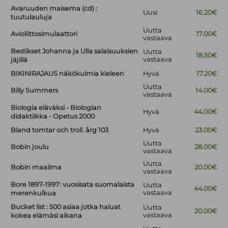
Avaruuden maisema (cd) :
Uusi
16.20€
tuutulauluja
Uutta
Avioliittosimulaattori
17.00€
vastaava
Bestikset Johanna ja Ulla salaisuuksien
Uutta
18.50€
vastaava
jäjillä
BIKINIRAJAUS näkökulmia kieleen
Hyvä
17.20€
Uutta
Billy Summers
14.00€
vastaava
Biologia eläväksi - Biologian
Hyvä
44.00€
didaktiikka - Opetus 2000
Bland tomtar och troll. årg 103
Hyvä
23.00€
Uutta
Bobin joulu
28.00€
vastaava
Uutta
Bobin maailma
20.00€
vastaava
Bore 1897-1997: vuosisata suomalaista
Uutta
44.00€
vastaava
merenkulkua
Bucket list : 500 asiaa jotka haluat
Uutta
20.00€
vastaava
kokea elämäsi aikana