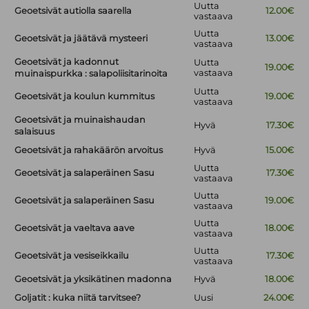
Uutta
Geoetsivät autiolla saarella
12.00€
vastaava
Uutta
Geoetsivät ja jäätävä mysteeri
13.00€
vastaava
Geoetsivät ja kadonnut
Uutta
19.00€
vastaava
muinaispurkka : salapoliisitarinoita
Uutta
Geoetsivät ja koulun kummitus
19.00€
vastaava
Geoetsivät ja muinaishaudan
Hyvä
17.30€
salaisuus
Geoetsivät ja rahakäärön arvoitus
Hyvä
15.00€
Uutta
Geoetsivät ja salaperäinen Sasu
17.30€
vastaava
Uutta
Geoetsivät ja salaperäinen Sasu
19.00€
vastaava
Uutta
Geoetsivät ja vaeltava aave
18.00€
vastaava
Uutta
Geoetsivät ja vesiseikkailu
17.30€
vastaava
Geoetsivät ja yksikätinen madonna
Hyvä
18.00€
Goljatit : kuka niitä tarvitsee?
Uusi
24.00€