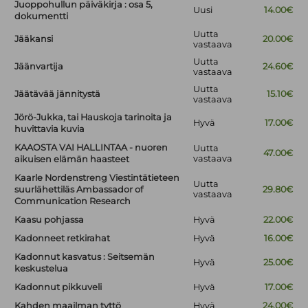
Juoppohullun päiväkirja : osa 5,
Uusi
14.00€
dokumentti
Uutta
Jääkansi
20.00€
vastaava
Uutta
Jäänvartija
24.60€
vastaava
Uutta
Jäätävää jännitystä
15.10€
vastaava
Jörö-Jukka, tai Hauskoja tarinoita ja
Hyvä
17.00€
huvittavia kuvia
KAAOSTA VAI HALLINTAA - nuoren
Uutta
47.00€
vastaava
aikuisen elämän haasteet
Kaarle Nordenstreng Viestintätieteen
Uutta
suurlähettiläs Ambassador of
29.80€
vastaava
Communication Research
Kaasu pohjassa
Hyvä
22.00€
Kadonneet retkirahat
Hyvä
16.00€
Kadonnut kasvatus : Seitsemän
Hyvä
25.00€
keskustelua
Kadonnut pikkuveli
Hyvä
17.00€
Kahden maailman tyttö
Hyvä
24.00€