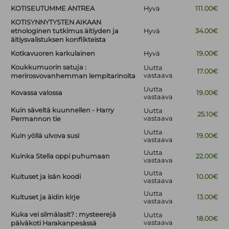
KOTISEUTUMME ANTREA
Hyvä
111.00€
KOTISYNNYTYSTEN AIKAAN
etnologinen tutkimus äitiyden ja
Hyvä
34.00€
äitiysvalistuksen konflikteista
Kotkavuoren karkulainen
Hyvä
19.00€
Koukkumuorin satuja :
Uutta
17.00€
vastaava
merirosvovanhemman lempitarinoita
Uutta
Kovassa valossa
19.00€
vastaava
Kuin säveltä kuunnellen - Harry
Uutta
25.10€
vastaava
Permannon tie
Uutta
Kuin yöllä ulvova susi
19.00€
vastaava
Uutta
Kuinka Stella oppi puhumaan
22.00€
vastaava
Uutta
Kuituset ja isän koodi
10.00€
vastaava
Uutta
Kuituset ja äidin kirje
13.00€
vastaava
Kuka vei silmälasit? : mysteerejä
Uutta
18.00€
vastaava
päiväkoti Harakanpesässä