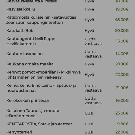
Kasvatusviisautta kiireisille
Hyvä
18.00€
Kasvisseikkailu
Hyvä
19.00€
Katsomosta kulisseihin - satavuotias
Hyvä
48.00€
Joensuun kaupunginteatteri
Katukatti Bob
Hyvä
20.00€
Kauhuagentti Nelli Rapp:
Uutta
15.00€
vastaava
Hirviöakatemia
Uutta
Kauhun tasapaino
14.00€
vastaava
Kaukana omalta maalta
Hyvä
20.90€
Kehnot pomot ympärilläni - Miksi hyvä
Hyvä
22.00€
johtaminen on niin vaikeaa?
Keinu, keinu Eino Leino - lapsuus- ja
Uutta
31.90€
vastaava
nuoruustarinat
Uutta
Kellokosken prinsessa
16.00€
vastaava
Keltainen Taunus ja muuta
Uusi
23.00€
elämänmenoa
KENTTÄPOSTIA, Sota-ajan aarteet
Uusi
9.80€
Kerrynterrieri
Uusi
22.00€