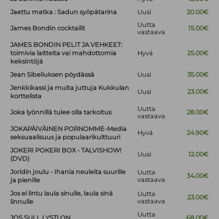
Jaettu matka : Sadun syöpätarina
Uusi
20.00€
Uutta
James Bondin cocktailit
15.00€
vastaava
JAMES BONDIN PELIT JA VEHKEET:
toimivia laitteita vai mahdottomia
Hyvä
25.00€
keksintöjä
Jean Sibeliuksen pöydässä
Uusi
35.00€
Jenkkikassi ja muita juttuja Kukkulan
Uusi
23.00€
korttelista
Uutta
Joka lyönnillä tulee olla tarkoitus
28.00€
vastaava
JOKAPÄIVÄINEN PORNOMME-Media
Hyvä
24.90€
seksuaalisuus ja populaarikulttuuri
JOKERI POKERI BOX - TALVISHOW!
Uusi
12.00€
(DVD)
Joridin joulu - Ihania neuleita suurille
Uutta
34.00€
vastaava
ja pienille
Jos ei lintu laula sinulle, laula sinä
Uutta
23.00€
vastaava
linnulle
Uutta
JOS SULL LYSTI ON
68.00€