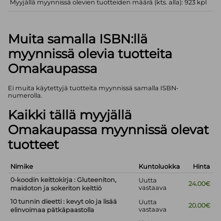
Myyjällä myynnissä olevien tuotteiden määrä (kts. alla): 923 kpl
Muita samalla ISBN:llä
myynnissä olevia tuotteita
Omakaupassa
Ei muita käytettyjä tuotteita myynnissä samalla ISBN-
numerolla.
Kaikki tällä myyjällä
Omakaupassa myynnissä olevat
tuotteet
Nimike
Kuntoluokka
Hinta
0-koodin keittokirja : Gluteeniton,
Uutta
24.00€
vastaava
maidoton ja sokeriton keittiö
10 tunnin dieetti : kevyt olo ja lisää
Uutta
20.00€
vastaava
elinvoimaa pätkäpaastolla