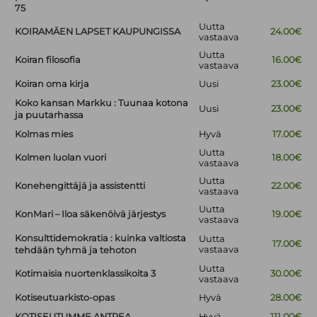
75
Uutta
KOIRAMÄEN LAPSET KAUPUNGISSA
24.00€
vastaava
Uutta
Koiran filosofia
16.00€
vastaava
Koiran oma kirja
Uusi
23.00€
Koko kansan Markku : Tuunaa kotona
Uusi
23.00€
ja puutarhassa
Kolmas mies
Hyvä
17.00€
Uutta
Kolmen luolan vuori
18.00€
vastaava
Uutta
Konehengittäjä ja assistentti
22.00€
vastaava
Uutta
KonMari – Iloa säkenöivä järjestys
19.00€
vastaava
Konsulttidemokratia : kuinka valtiosta
Uutta
17.00€
vastaava
tehdään tyhmä ja tehoton
Uutta
Kotimaisia nuortenklassikoita 3
30.00€
vastaava
Kotiseutuarkisto-opas
Hyvä
28.00€
KOTISEUTUMME ANTREA
Hyvä
111.00€