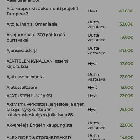
Kaija Saariahoon
Aito kaupunki : dokumenttiprojekti
Hyvä
40.00€
Tampere 2
Uutta
Aitoja. Ihania. Omanlaisia.
38.00€
vastaava
Aivojumppaa - 300 pähkinää
Uutta
19.00€
vastaava
purtavaksi
Uutta
Ajansiivouskirja
24.00€
vastaava
AJATTELEN KYNÄLLÄNI esseitä
Hyvä
17.00€
kirjoituksia
Uutta
Ajatuksena oranssi
22.00€
vastaava
Ajatussulttaani
Hyvä
13.00€
AJATUSTEN LUKIJAKSI
Hyvä
22.00€
Aktivismi. Verkostoja, järjestöjä ja arjen
taitoja. Nykykulttuurin
Hyvä
25.00€
tutkimuskeskuksen julkaisuja 85
Uutta
Akvarelleja Engelin kaupungista
22.00€
vastaava
Uutta
ALEX RIDER & STORMBREAKER
14.00€