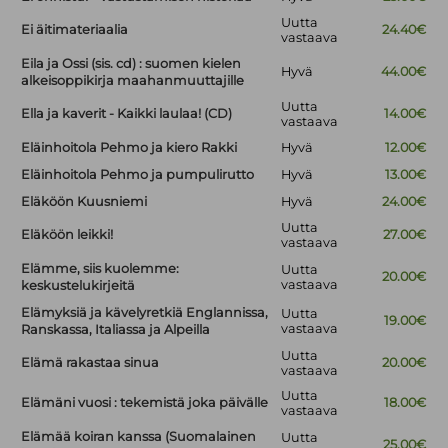
Uutta
Ei äitimateriaalia
24.40€
vastaava
Eila ja Ossi (sis. cd) : suomen kielen
Hyvä
44.00€
alkeisoppikirja maahanmuuttajille
Uutta
Ella ja kaverit - Kaikki laulaa! (CD)
14.00€
vastaava
Eläinhoitola Pehmo ja kiero Rakki
Hyvä
12.00€
Eläinhoitola Pehmo ja pumpulirutto
Hyvä
13.00€
Eläköön Kuusniemi
Hyvä
24.00€
Uutta
Eläköön leikki!
27.00€
vastaava
Elämme, siis kuolemme:
Uutta
20.00€
vastaava
keskustelukirjeitä
Elämyksiä ja kävelyretkiä Englannissa,
Uutta
19.00€
vastaava
Ranskassa, Italiassa ja Alpeilla
Uutta
Elämä rakastaa sinua
20.00€
vastaava
Uutta
Elämäni vuosi : tekemistä joka päivälle
18.00€
vastaava
Elämää koiran kanssa (Suomalainen
Uutta
25.00€