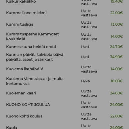
Kulkurikaksikko
19.40€
vastaava
Uutta
Kummallinen mieleni
22.00€
vastaava
Uutta
Kummitusliiga
13.00€
vastaava
Kummitusperhe Kammoset
Uutta
14.00€
vastaava
koulutiellä
Kunnes rauha heidät erotti
Uusi
24.70€
Kunnian päivät : talvisota päivä
Uusi
34.90€
päivältä, aseet ja sankarit
Uutta
Kuolema iltapäivällä
14.00€
vastaava
Kuolema Venetsiassa : ja muita
Hyvä
18.00€
kertomuksia
Uutta
Kuoleman kaari
24.60€
vastaava
Uutta
KUONO KOHTI JOULUA
24.00€
vastaava
Uutta
Kuono kohti koulua
22.00€
vastaava
Uutta
Kupla
24.00€