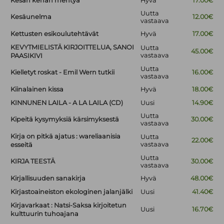
Kesän kerran mentyä
Hyvä
17.00€
Uutta
Kesäunelma
12.00€
vastaava
Kettusten esikoulutehtävät
Hyvä
17.00€
KEVYTMIELISTÄ KIRJOITTELUA, SANOI
Uutta
45.00€
vastaava
PAASIKIVI
Uutta
Kielletyt roskat - Emil Wern tutkii
16.00€
vastaava
Kiinalainen kissa
Hyvä
18.00€
KINNUNEN LAILA - A LA LAILA (CD)
Uusi
14.90€
Uutta
Kipeitä kysymyksiä kärsimyksestä
30.00€
vastaava
Kirja on pitkä ajatus : wareliaanisia
Uutta
22.00€
vastaava
esseitä
Uutta
KIRJA TEESTÄ
30.00€
vastaava
Kirjallisuuden sanakirja
Hyvä
48.00€
Kirjastoaineiston ekologinen jalanjälki
Uusi
41.40€
Kirjavarkaat : Natsi-Saksa kirjoitetun
Uusi
16.70€
kulttuurin tuhoajana