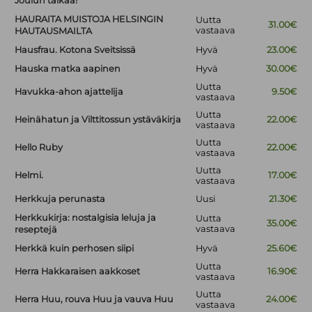
Joulun taikaa!
HAURAITA MUISTOJA HELSINGIN
Uutta
31.00€
vastaava
HAUTAUSMAILTA
Hausfrau. Kotona Sveitsissä
Hyvä
23.00€
Hauska matka aapinen
Hyvä
30.00€
Uutta
Havukka-ahon ajattelija
9.50€
vastaava
Uutta
Heinähatun ja Vilttitossun ystäväkirja
22.00€
vastaava
Uutta
Hello Ruby
22.00€
vastaava
Uutta
Helmi.
17.00€
vastaava
Herkkuja perunasta
Uusi
21.30€
Herkkukirja: nostalgisia leluja ja
Uutta
35.00€
vastaava
reseptejä
Herkkä kuin perhosen siipi
Hyvä
25.60€
Uutta
Herra Hakkaraisen aakkoset
16.90€
vastaava
Uutta
Herra Huu, rouva Huu ja vauva Huu
24.00€
vastaava