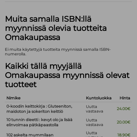
Muita samalla ISBN:llä
myynnissä olevia tuotteita
Omakaupassa
Ei muita käytettyjä tuotteita myynnissä samalla ISBN-
numerolla.
Kaikki tällä myyjällä
Omakaupassa myynnissä olevat
tuotteet
Nimike
Kuntoluokka
Hinta
0-koodin keittokirja : Gluteeniton,
Uutta
24.00€
vastaava
maidoton ja sokeriton keittiö
10 tunnin dieetti : kevyt olo ja lisää
Uutta
20.00€
vastaava
elinvoimaa pätkäpaastolla
Uutta
102 askelta mummilaan
18.90€