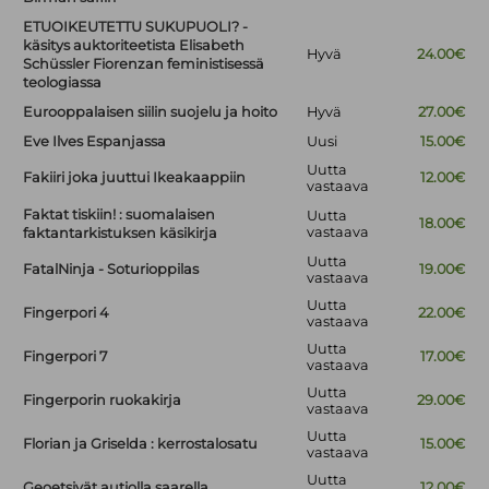
ETUOIKEUTETTU SUKUPUOLI? -
käsitys auktoriteetista Elisabeth
Hyvä
24.00€
Schüssler Fiorenzan feministisessä
teologiassa
Eurooppalaisen siilin suojelu ja hoito
Hyvä
27.00€
Eve Ilves Espanjassa
Uusi
15.00€
Uutta
Fakiiri joka juuttui Ikeakaappiin
12.00€
vastaava
Faktat tiskiin! : suomalaisen
Uutta
18.00€
vastaava
faktantarkistuksen käsikirja
Uutta
FatalNinja - Soturioppilas
19.00€
vastaava
Uutta
Fingerpori 4
22.00€
vastaava
Uutta
Fingerpori 7
17.00€
vastaava
Uutta
Fingerporin ruokakirja
29.00€
vastaava
Uutta
Florian ja Griselda : kerrostalosatu
15.00€
vastaava
Uutta
Geoetsivät autiolla saarella
12.00€