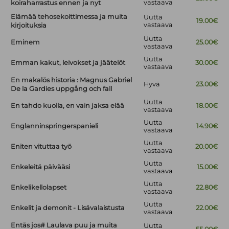
vastaava
koiraharrastus ennen ja nyt
Elämää tehosekoittimessa ja muita
Uutta
19.00€
vastaava
kirjoituksia
Uutta
Eminem
25.00€
vastaava
Uutta
Emman kakut, leivokset ja jäätelöt
30.00€
vastaava
En makalös historia : Magnus Gabriel
Hyvä
23.00€
De la Gardies uppgång och fall
Uutta
En tahdo kuolla, en vain jaksa elää
18.00€
vastaava
Uutta
Englanninspringerspanieli
14.90€
vastaava
Uutta
Eniten vituttaa työ
20.00€
vastaava
Uutta
Enkeleitä päivääsi
15.00€
vastaava
Uutta
Enkelikellolapset
22.80€
vastaava
Uutta
Enkelit ja demonit - Lisävalaistusta
22.00€
vastaava
Entäs jos# Laulava puu ja muita
Uutta