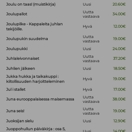
Joulu on taas! (muistikirja)
Uusi
20.60€
Uutta
Joulupallot
34.00€
vastaava
Joulupilke - Kappaleita juhlan
Hyvä
12.00€
tekijöille.
Uutta
Joulupukin suudelma
19.00€
vastaava
Joulupukki
Uusi
24.00€
Uutta
Juhlaleivonnaiset
37.20€
vastaava
Juhlien jälkeen
Uusi
18.50€
Jukka hukka ja taikakuppi :
Hyvä
19.00€
kiitollisuuden harjoitteleminen
Jul i stallet
Hyvä
17.00€
Uutta
Juna eurooppalaisessa maisemassa
38.00€
vastaava
Uutta
Juna seis!
19.00€
vastaava
Juoksijan sielu
Uusi
12.90€
Juoppohullun päiväkirja : osa 5,
Uusi
14.00€