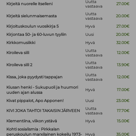
Uutta
Kirjeitä nuorelle itselleni
27.00€
vastaava
Uutta
Kirjeitä sielunmaisemasta
20.00€
vastaava
Kirjoituskoulun vuosikirja 5
Hyvä
27.00€
Kirjontaa 50- ja 60-luvun tyyliin
Uusi
20.00€
Kirkkomusiikki
Hyvä
32.00€
Uutta
Kiroileva siili
12.00€
vastaava
Uutta
Kiroileva siili 2
13.90€
vastaava
Uutta
Kissa, joka pyydysti tappajan
12.00€
vastaava
Kiusan henki - Sukupuoli ja huumori
Hyvä
17.00€
uuden ajan alussa
Kivat pippalot, Apo Apponen!
Uusi
23.00€
Uutta
KIVI JOKA TAHTOI TAKAISIN JÄRVEEN
17.70€
vastaava
Klementiina, viikon ystävä
Hyvä
15.00€
Kohti sosialismia : Pirkkalan
peruskoulun marxilainen kokeilu 1973-
Hyvä
35.00€