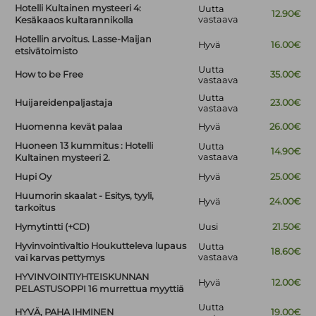
Hotelli Kultainen mysteeri 4:
Uutta
12.90€
vastaava
Kesäkaaos kultarannikolla
Hotellin arvoitus. Lasse-Maijan
Hyvä
16.00€
etsivätoimisto
Uutta
How to be Free
35.00€
vastaava
Uutta
Huijareidenpaljastaja
23.00€
vastaava
Huomenna kevät palaa
Hyvä
26.00€
Huoneen 13 kummitus : Hotelli
Uutta
14.90€
vastaava
Kultainen mysteeri 2.
Hupi Oy
Hyvä
25.00€
Huumorin skaalat - Esitys, tyyli,
Hyvä
24.00€
tarkoitus
Hymytintti (+CD)
Uusi
21.50€
Hyvinvointivaltio Houkutteleva lupaus
Uutta
18.60€
vastaava
vai karvas pettymys
HYVINVOINTIYHTEISKUNNAN
Hyvä
12.00€
PELASTUSOPPI 16 murrettua myyttiä
Uutta
HYVÄ, PAHA IHMINEN
19.00€