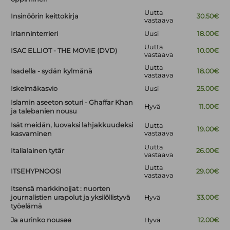
Uutta
Insinöörin keittokirja
30.50€
vastaava
Irlanninterrieri
Uusi
18.00€
Uutta
ISAC ELLIOT - THE MOVIE (DVD)
10.00€
vastaava
Uutta
Isadella - sydän kylmänä
18.00€
vastaava
Iskelmäkasvio
Uusi
25.00€
Islamin aseeton soturi - Ghaffar Khan
Hyvä
11.00€
ja talebanien nousu
Isät meidän, luovaksi lahjakkuudeksi
Uutta
19.00€
vastaava
kasvaminen
Uutta
Italialainen tytär
26.00€
vastaava
Uutta
ITSEHYPNOOSI
29.00€
vastaava
Itsensä markkinoijat : nuorten
journalistien urapolut ja yksilöllistyvä
Hyvä
33.00€
työelämä
Ja aurinko nousee
Hyvä
12.00€