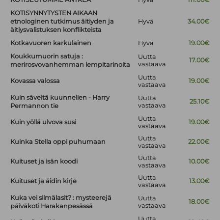
KOTISYNNYTYSTEN AIKAAN
etnologinen tutkimus äitiyden ja
Hyvä
34.00€
äitiysvalistuksen konflikteista
Kotkavuoren karkulainen
Hyvä
19.00€
Koukkumuorin satuja :
Uutta
17.00€
vastaava
merirosvovanhemman lempitarinoita
Uutta
Kovassa valossa
19.00€
vastaava
Kuin säveltä kuunnellen - Harry
Uutta
25.10€
vastaava
Permannon tie
Uutta
Kuin yöllä ulvova susi
19.00€
vastaava
Uutta
Kuinka Stella oppi puhumaan
22.00€
vastaava
Uutta
Kuituset ja isän koodi
10.00€
vastaava
Uutta
Kuituset ja äidin kirje
13.00€
vastaava
Kuka vei silmälasit? : mysteerejä
Uutta
18.00€
vastaava
päiväkoti Harakanpesässä
Uutta