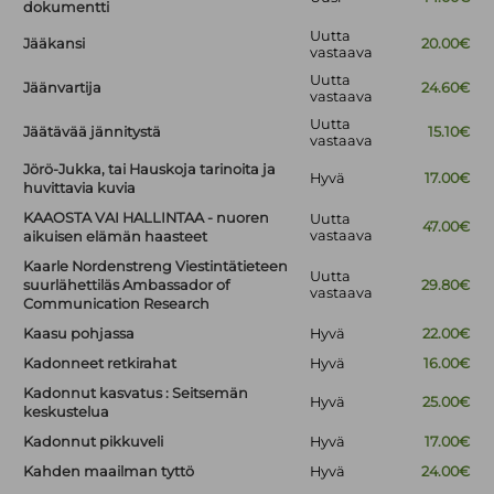
dokumentti
Uutta
Jääkansi
20.00€
vastaava
Uutta
Jäänvartija
24.60€
vastaava
Uutta
Jäätävää jännitystä
15.10€
vastaava
Jörö-Jukka, tai Hauskoja tarinoita ja
Hyvä
17.00€
huvittavia kuvia
KAAOSTA VAI HALLINTAA - nuoren
Uutta
47.00€
vastaava
aikuisen elämän haasteet
Kaarle Nordenstreng Viestintätieteen
Uutta
suurlähettiläs Ambassador of
29.80€
vastaava
Communication Research
Kaasu pohjassa
Hyvä
22.00€
Kadonneet retkirahat
Hyvä
16.00€
Kadonnut kasvatus : Seitsemän
Hyvä
25.00€
keskustelua
Kadonnut pikkuveli
Hyvä
17.00€
Kahden maailman tyttö
Hyvä
24.00€