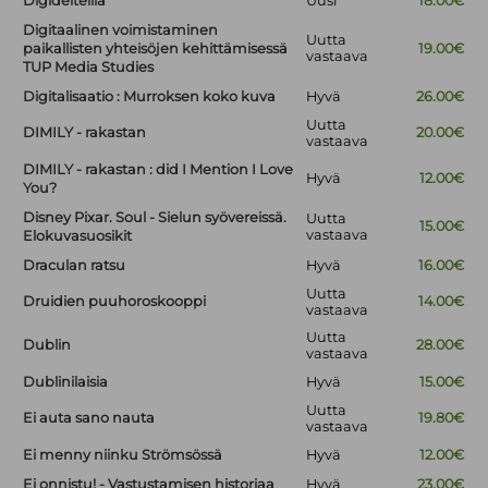
Digideiteillä
Uusi
18.00€
Digitaalinen voimistaminen
Uutta
paikallisten yhteisöjen kehittämisessä
19.00€
vastaava
TUP Media Studies
Digitalisaatio : Murroksen koko kuva
Hyvä
26.00€
Uutta
DIMILY - rakastan
20.00€
vastaava
DIMILY - rakastan : did I Mention I Love
Hyvä
12.00€
You?
Disney Pixar. Soul - Sielun syövereissä.
Uutta
15.00€
vastaava
Elokuvasuosikit
Draculan ratsu
Hyvä
16.00€
Uutta
Druidien puuhoroskooppi
14.00€
vastaava
Uutta
Dublin
28.00€
vastaava
Dublinilaisia
Hyvä
15.00€
Uutta
Ei auta sano nauta
19.80€
vastaava
Ei menny niinku Strömsössä
Hyvä
12.00€
Ei onnistu! - Vastustamisen historiaa
Hyvä
23.00€