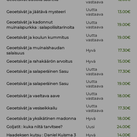
vastaava
Uutta
Geoetsivät ja jäätävä mysteeri
13.00€
vastaava
Geoetsivät ja kadonnut
Uutta
19.00€
vastaava
muinaispurkka : salapoliisitarinoita
Uutta
Geoetsivät ja koulun kummitus
19.00€
vastaava
Geoetsivät ja muinaishaudan
Hyvä
17.30€
salaisuus
Geoetsivät ja rahakäärön arvoitus
Hyvä
15.00€
Uutta
Geoetsivät ja salaperäinen Sasu
17.30€
vastaava
Uutta
Geoetsivät ja salaperäinen Sasu
19.00€
vastaava
Uutta
Geoetsivät ja vaeltava aave
18.00€
vastaava
Uutta
Geoetsivät ja vesiseikkailu
17.30€
vastaava
Geoetsivät ja yksikätinen madonna
Hyvä
18.00€
Goljatit : kuka niitä tarvitsee?
Uusi
24.00€
Haadeksen kutsu : Daniel Kuisma 3
Hyvä
14.00€