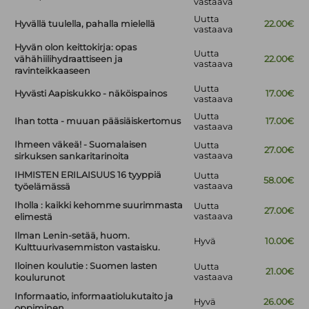
vastaava
Uutta
Hyvällä tuulella, pahalla mielellä
22.00€
vastaava
Hyvän olon keittokirja: opas
Uutta
vähähiilihydraattiseen ja
22.00€
vastaava
ravinteikkaaseen
Uutta
Hyvästi Aapiskukko - näköispainos
17.00€
vastaava
Uutta
Ihan totta - muuan pääsiäiskertomus
17.00€
vastaava
Ihmeen väkeä! - Suomalaisen
Uutta
27.00€
vastaava
sirkuksen sankaritarinoita
IHMISTEN ERILAISUUS 16 tyyppiä
Uutta
58.00€
vastaava
työelämässä
Iholla : kaikki kehomme suurimmasta
Uutta
27.00€
vastaava
elimestä
Ilman Lenin-setää, huom.
Hyvä
10.00€
Kulttuurivasemmiston vastaisku.
Iloinen koulutie : Suomen lasten
Uutta
21.00€
vastaava
koulurunot
Informaatio, informaatiolukutaito ja
Hyvä
26.00€
oppiminen