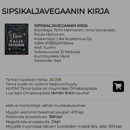
SIPSIKALJAVEGAANIN KIRJA
SIPSIKALJAVEGAANIN KIRJA
Kirjoittaja: Terhi Heimonen; Inna Somersalo;
Paula Heinonen
Kustantaja: Like Kustannus Oy
ISBN: 9789520116644
Kieli: Suomi
Julkaisuvuosi: Ei tiedossa
Kuntoluokka: Hyvä
Saatavilla: 1kpl
Tämän tuotteen hinta:
25.00€
Tämä tuote on uutena loppuunmyyty.
HUOM! Tämä tuote on myynnissä Omakaupassa
Lue lisää Omakaupasta
tämän linkin
kautta!
siisti, ei merkintöjä, vähän nurkkakulumaa
Myyjän aiemmin tekemät kaupat: 473 kpl
Positiivisia arvosteluita:
368 kpl
Negatiivisia arvosteluita:
3 kpl
Myyjällä myynnissä olevien tuotteiden määrä (kts. alla): 923 kpl