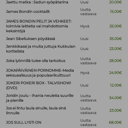
Jaettu matka : Sadun syöpätarina
Uusi
20.00€
Uutta
James Bondin cocktailit
15.00€
vastaava
JAMES BONDIN PELIT JA VEHKEET:
toimivia laitteita vai mahdottomia
Hyvä
25.00€
keksintöjä
Jean Sibeliuksen pöydässä
Uusi
35.00€
Jenkkikassi ja muita juttuja Kukkulan
Uusi
23.00€
korttelista
Uutta
Joka lyönnillä tulee olla tarkoitus
28.00€
vastaava
JOKAPÄIVÄINEN PORNOMME-Media
Hyvä
24.90€
seksuaalisuus ja populaarikulttuuri
JOKERI POKERI BOX - TALVISHOW!
Uusi
12.00€
(DVD)
Joridin joulu - Ihania neuleita suurille
Uutta
34.00€
vastaava
ja pienille
Jos ei lintu laula sinulle, laula sinä
Uutta
23.00€
vastaava
linnulle
Uutta
JOS SULL LYSTI ON
68.00€
vastaava