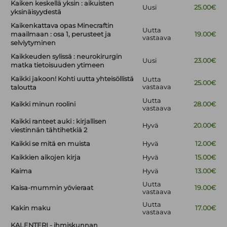
Kaiken keskellä yksin : aikuisten
Uusi
25.00€
yksinäisyydestä
Kaikenkattava opas Minecraftin
Uutta
maailmaan : osa 1, perusteet ja
19.00€
vastaava
selviytyminen
Kaikkeuden sylissä : neurokirurgin
Uusi
23.00€
matka tietoisuuden ytimeen
Kaikki jakoon! Kohti uutta yhteisöllistä
Uutta
25.00€
vastaava
taloutta
Uutta
Kaikki minun roolini
28.00€
vastaava
Kaikki ranteet auki : kirjallisen
Hyvä
20.00€
viestinnän tähtihetkiä 2
Kaikki se mitä en muista
Hyvä
12.00€
Kaikkien aikojen kirja
Hyvä
15.00€
Kaima
Hyvä
13.00€
Uutta
Kaisa-mummin yövieraat
19.00€
vastaava
Uutta
Kakin maku
17.00€
vastaava
KALENTERI - ihmiskunnan