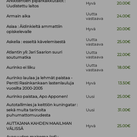
Arkkitehtien piparkakkutalot :
Hyvä
20.00€
Uudistettu laitos
Uutta
Armain aika
24.00€
vastaava
Asiaa : Äidinkieltä ammattiin
Hyvä
20.00€
opiskelevalle
Uutta
Askelia : esseitä kävelemisestä
25.00€
vastaava
Atlantin yli: Jari Saarion suuri
Uutta
22.00€
vastaava
soutumatka
Uutta
Aurinko ei liiku
18.00€
vastaava
Aurinko laulaa ja lehmät paistaa -
Pentti Rasinkankaan lastenlauluja
Hyvä
13.50€
vuosilta 2000-2005
Aurinko paistaa, Apo Apponen!
Uusi
25.00€
Autotallimies ja keittiön kuningatar :
sekä muita tarinoita
Uusi
31.00€
puhumattomuudesta
AUTTAJANA KAHDEN MAAILMAN
Hyvä
25.00€
VÄLISSÄ
Avaruuden maisema (cd) :