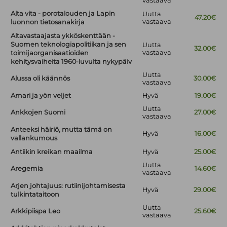
vastaava
Alta vita - porotalouden ja Lapin
Uutta
47.20€
vastaava
luonnon tietosanakirja
Altavastaajasta ykköskenttään -
Suomen teknologiapolitiikan ja sen
Uutta
32.00€
vastaava
toimijaorganisaatioiden
kehitysvaiheita 1960-luvulta nykypäiv
Uutta
Alussa oli käännös
30.00€
vastaava
Amari ja yön veljet
Hyvä
19.00€
Uutta
Ankkojen Suomi
27.00€
vastaava
Anteeksi häiriö, mutta tämä on
Hyvä
16.00€
vallankumous
Antiikin kreikan maailma
Hyvä
25.00€
Uutta
Aregemia
14.60€
vastaava
Arjen johtajuus: rutiinijohtamisesta
Hyvä
29.00€
tulkintataitoon
Uutta
Arkkipiispa Leo
25.60€
vastaava