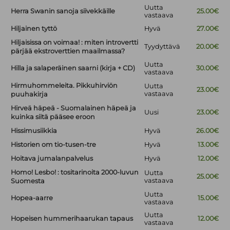
Uutta
Herra Swanin sanoja siivekkäille
25.00€
vastaava
Hiljainen tyttö
Hyvä
27.00€
Hiljaisissa on voimaa! : miten introvertti
Tyydyttävä
20.00€
pärjää ekstroverttien maailmassa?
Uutta
Hilla ja salaperäinen saarni (kirja + CD)
30.00€
vastaava
Hirmuhommeleita. Pikkuhirviön
Uutta
23.00€
vastaava
puuhakirja
Hirveä häpeä - Suomalainen häpeä ja
Uusi
23.00€
kuinka siitä pääsee eroon
Hissimusiikkia
Hyvä
26.00€
Historien om tio-tusen-tre
Hyvä
13.00€
Hoitava jumalanpalvelus
Hyvä
12.00€
Homo! Lesbo! : tositarinoita 2000-luvun
Uutta
25.00€
vastaava
Suomesta
Uutta
Hopea-aarre
15.00€
vastaava
Uutta
Hopeisen hummerihaarukan tapaus
12.00€
vastaava