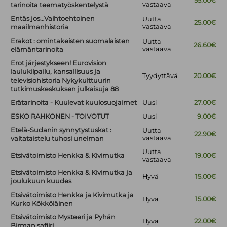
55.00€
vastaava
tarinoita teematyöskentelystä
Entäs jos…Vaihtoehtoinen
Uutta
25.00€
vastaava
maailmanhistoria
Erakot : omintakeisten suomalaisten
Uutta
26.60€
vastaava
elämäntarinoita
Erot järjestykseen! Eurovision
laulukilpailu, kansallisuus ja
Tyydyttävä
20.00€
televisiohistoria Nykykulttuurin
tutkimuskeskuksen julkaisuja 88
Erätarinoita - Kuulevat kuulosuojaimet
Uusi
27.00€
ESKO RAHKONEN - TOIVOTUT
Uusi
9.00€
Etelä-Sudanin synnytystuskat :
Uutta
22.90€
vastaava
valtataistelu tuhosi unelman
Uutta
Etsivätoimisto Henkka & Kivimutka
19.00€
vastaava
Etsivätoimisto Henkka & Kivimutka ja
Hyvä
15.00€
joulukuun kuudes
Etsivätoimisto Henkka ja Kivimutka ja
Hyvä
15.00€
Kurko Kökköläinen
Etsivätoimisto Mysteeri ja Pyhän
Hyvä
22.00€
Birman safiiri