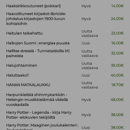
Haaksirikkoutuneet (pokkari)
Hyvä
14.00€
Haavoittuneet kirjastot-libricide:
johdatus kirjastojen 1900-luvun
Hyvä
24.00€
kohtaloihin
Uutta
Haitulan taikahattu
23.00€
vastaava
Halkojen Suomi : energiaa puusta
Uusi
16.00€
Hallitse stressiä - Tunnetaidoilla irti
Uutta
32.00€
vastaava
paineista
Uutta
Halujohtaminen
39.00€
vastaava
Haluttaako?
Uusi
40.00€
Uutta
HANAN MATKALAUKKU
18.70€
vastaava
Harpunkielistä shimmykarkkiin -
Helsingin musiikkielämää viidellä
Hyvä
48.00€
vuosisadalla
Harry Potter - Legenda - kirja Harry
Hyvä
38.00€
Potter -elokuvien tekijöiltä
Harry Potter. Maaginen joulukalenteri :
Uusi
38.00€