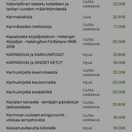
Uutta
historiallinen taistelu todellisen ja
23.00€
vastaava
tarkan vuoden määrittämisestä
Kannabiskirja
Uusi
25.90€
Uutta
Kannibaalien keittokirja
17.00€
vastaava
Kapakoista kirjailijataloon : Helsingin
Uutta
Kirjailijat - Helsingfors Författare 1968-
29.00€
vastaava
2018
KAPPASIVAI ja KARHUNPOJAT
Hyvä
23.80€
KAPPASIVAI ja SINISET KETUT
Hyvä
18.00€
Uutta
Karhukirjeitä kaamoksesta
23.00€
vastaava
Karhukirjeitä kaukomailta
Hyvä
20.00€
Uutta
Karhukirjeitä kesäleiriltä
20.00€
vastaava
Karjalan taivaalla - lentäjän päiväkirjat
Uutta
29.90€
vastaava
jatkosodasta
Karmivan suloiset amigurumit -
Uutta
18.00€
vastaava
virkkaa lempihirviösi
Kasvatusviisautta kiireisille
Hyvä
18.00€