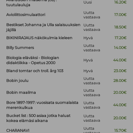
Uusi
16.20€
tuutulauluja
Uutta
Avioliittosimulaattori
17.00€
vastaava
Bestikset Johanna ja Ulla salaisuuksien
Uutta
18.50€
vastaava
jäjillä
BIKINIRAJAUS näkökulmia kieleen
Hyvä
17.20€
Uutta
Billy Summers
14.00€
vastaava
Biologia eläväksi - Biologian
Hyvä
44.00€
didaktiikka - Opetus 2000
Bland tomtar och troll. årg 103
Hyvä
23.00€
Uutta
Bobin joulu
28.00€
vastaava
Uutta
Bobin maailma
20.00€
vastaava
Bore 1897-1997: vuosisata suomalaista
Uutta
44.00€
vastaava
merenkulkua
Bucket list : 500 asiaa jotka haluat
Uutta
20.00€
vastaava
kokea elämäsi aikana
Uutta
CHARANAVI
15.70€
vastaava