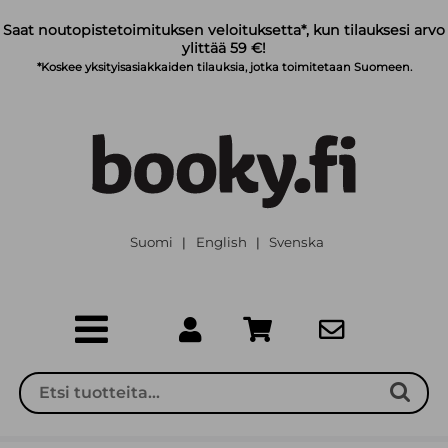
Siirry pääsisältöön
Saat noutopistetoimituksen veloituksetta*, kun tilauksesi arvo
ylittää 59 €!
*Koskee yksityisasiakkaiden tilauksia, jotka toimitetaan Suomeen.
Suomi
English
Svenska
|
|