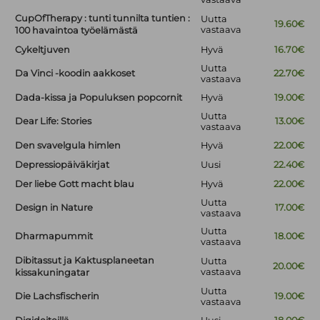
CupOfTherapy : tunti tunnilta tuntien :
Uutta
19.60€
vastaava
100 havaintoa työelämästä
Cykeltjuven
Hyvä
16.70€
Uutta
Da Vinci -koodin aakkoset
22.70€
vastaava
Dada-kissa ja Populuksen popcornit
Hyvä
19.00€
Uutta
Dear Life: Stories
13.00€
vastaava
Den svavelgula himlen
Hyvä
22.00€
Depressiopäiväkirjat
Uusi
22.40€
Der liebe Gott macht blau
Hyvä
22.00€
Uutta
Design in Nature
17.00€
vastaava
Uutta
Dharmapummit
18.00€
vastaava
Dibitassut ja Kaktusplaneetan
Uutta
20.00€
vastaava
kissakuningatar
Uutta
Die Lachsfischerin
19.00€
vastaava