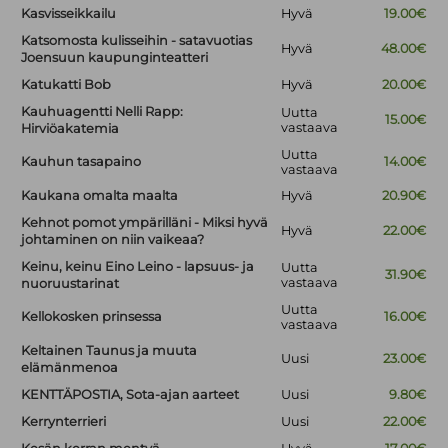
Kasvisseikkailu
Hyvä
19.00€
Katsomosta kulisseihin - satavuotias
Hyvä
48.00€
Joensuun kaupunginteatteri
Katukatti Bob
Hyvä
20.00€
Kauhuagentti Nelli Rapp:
Uutta
15.00€
vastaava
Hirviöakatemia
Uutta
Kauhun tasapaino
14.00€
vastaava
Kaukana omalta maalta
Hyvä
20.90€
Kehnot pomot ympärilläni - Miksi hyvä
Hyvä
22.00€
johtaminen on niin vaikeaa?
Keinu, keinu Eino Leino - lapsuus- ja
Uutta
31.90€
vastaava
nuoruustarinat
Uutta
Kellokosken prinsessa
16.00€
vastaava
Keltainen Taunus ja muuta
Uusi
23.00€
elämänmenoa
KENTTÄPOSTIA, Sota-ajan aarteet
Uusi
9.80€
Kerrynterrieri
Uusi
22.00€