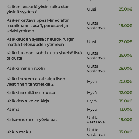
Kaiken keskellä yksin : aikuisten
Uusi
25.00€
yksinäisyydestä
Kaikenkattava opas Minecraftin
Uutta
maailmaan : osa 1, perusteet ja
19.00€
vastaava
selviytyminen
Kaikkeuden sylissä : neurokirurgin
Uusi
23.00€
matka tietoisuuden ytimeen
Kaikki jakoon! Kohti uutta yhteisöllistä
Uutta
25.00€
vastaava
taloutta
Uutta
Kaikki minun roolini
28.00€
vastaava
Kaikki ranteet auki : kirjallisen
Hyvä
20.00€
viestinnän tähtihetkiä 2
Kaikki se mitä en muista
Hyvä
12.00€
Kaikkien aikojen kirja
Hyvä
15.00€
Kaima
Hyvä
13.00€
Uutta
Kaisa-mummin yövieraat
19.00€
vastaava
Uutta
Kakin maku
17.00€
vastaava