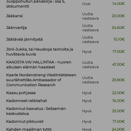
Juoppohullun päiväkirja : osa 5,
Uusi
14.00€
dokumentti
Uutta
Jääkansi
20.00€
vastaava
Uutta
Jäänvartija
24.60€
vastaava
Uutta
Jäätävää jännitystä
15.10€
vastaava
Jörö-Jukka, tai Hauskoja tarinoita ja
Hyvä
17.00€
huvittavia kuvia
KAAOSTA VAI HALLINTAA - nuoren
Uutta
47.00€
vastaava
aikuisen elämän haasteet
Kaarle Nordenstreng Viestintätieteen
Uutta
suurlähettiläs Ambassador of
29.80€
vastaava
Communication Research
Kaasu pohjassa
Hyvä
22.00€
Kadonneet retkirahat
Hyvä
16.00€
Kadonnut kasvatus : Seitsemän
Hyvä
25.00€
keskustelua
Kadonnut pikkuveli
Hyvä
17.00€
Kahden maailman tyttö
Hyvä
24.00€