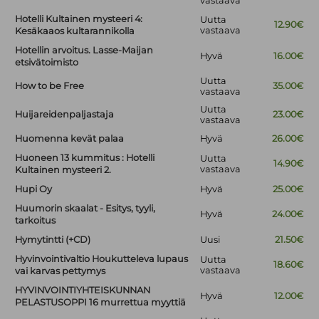
vastaava
Hotelli Kultainen mysteeri 4:
Uutta
12.90€
vastaava
Kesäkaaos kultarannikolla
Hotellin arvoitus. Lasse-Maijan
Hyvä
16.00€
etsivätoimisto
Uutta
How to be Free
35.00€
vastaava
Uutta
Huijareidenpaljastaja
23.00€
vastaava
Huomenna kevät palaa
Hyvä
26.00€
Huoneen 13 kummitus : Hotelli
Uutta
14.90€
vastaava
Kultainen mysteeri 2.
Hupi Oy
Hyvä
25.00€
Huumorin skaalat - Esitys, tyyli,
Hyvä
24.00€
tarkoitus
Hymytintti (+CD)
Uusi
21.50€
Hyvinvointivaltio Houkutteleva lupaus
Uutta
18.60€
vastaava
vai karvas pettymys
HYVINVOINTIYHTEISKUNNAN
Hyvä
12.00€
PELASTUSOPPI 16 murrettua myyttiä