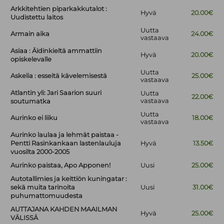
Arkkitehtien piparkakkutalot :
Hyvä
20.00€
Uudistettu laitos
Uutta
Armain aika
24.00€
vastaava
Asiaa : Äidinkieltä ammattiin
Hyvä
20.00€
opiskelevalle
Uutta
Askelia : esseitä kävelemisestä
25.00€
vastaava
Atlantin yli: Jari Saarion suuri
Uutta
22.00€
vastaava
soutumatka
Uutta
Aurinko ei liiku
18.00€
vastaava
Aurinko laulaa ja lehmät paistaa -
Pentti Rasinkankaan lastenlauluja
Hyvä
13.50€
vuosilta 2000-2005
Aurinko paistaa, Apo Apponen!
Uusi
25.00€
Autotallimies ja keittiön kuningatar :
sekä muita tarinoita
Uusi
31.00€
puhumattomuudesta
AUTTAJANA KAHDEN MAAILMAN
Hyvä
25.00€
VÄLISSÄ