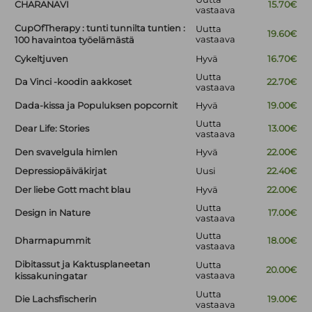
CHARANAVI
15.70€
vastaava
CupOfTherapy : tunti tunnilta tuntien :
Uutta
19.60€
vastaava
100 havaintoa työelämästä
Cykeltjuven
Hyvä
16.70€
Uutta
Da Vinci -koodin aakkoset
22.70€
vastaava
Dada-kissa ja Populuksen popcornit
Hyvä
19.00€
Uutta
Dear Life: Stories
13.00€
vastaava
Den svavelgula himlen
Hyvä
22.00€
Depressiopäiväkirjat
Uusi
22.40€
Der liebe Gott macht blau
Hyvä
22.00€
Uutta
Design in Nature
17.00€
vastaava
Uutta
Dharmapummit
18.00€
vastaava
Dibitassut ja Kaktusplaneetan
Uutta
20.00€
vastaava
kissakuningatar
Uutta
Die Lachsfischerin
19.00€
vastaava