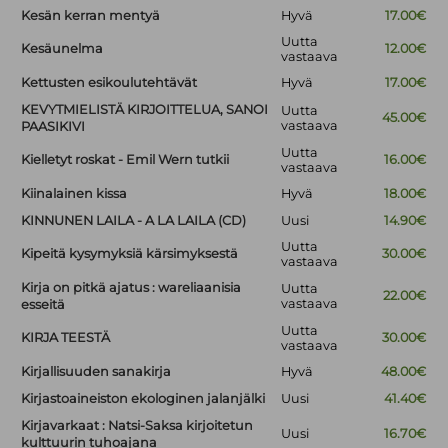
Kesän kerran mentyä
Hyvä
17.00€
Uutta
Kesäunelma
12.00€
vastaava
Kettusten esikoulutehtävät
Hyvä
17.00€
KEVYTMIELISTÄ KIRJOITTELUA, SANOI
Uutta
45.00€
vastaava
PAASIKIVI
Uutta
Kielletyt roskat - Emil Wern tutkii
16.00€
vastaava
Kiinalainen kissa
Hyvä
18.00€
KINNUNEN LAILA - A LA LAILA (CD)
Uusi
14.90€
Uutta
Kipeitä kysymyksiä kärsimyksestä
30.00€
vastaava
Kirja on pitkä ajatus : wareliaanisia
Uutta
22.00€
vastaava
esseitä
Uutta
KIRJA TEESTÄ
30.00€
vastaava
Kirjallisuuden sanakirja
Hyvä
48.00€
Kirjastoaineiston ekologinen jalanjälki
Uusi
41.40€
Kirjavarkaat : Natsi-Saksa kirjoitetun
Uusi
16.70€
kulttuurin tuhoajana