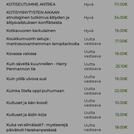
KOTISEUTUMME ANTREA
Hyvä
111.00€
KOTISYNNYTYSTEN AIKAAN
etnologinen tutkimus äitiyden ja
Hyvä
34.00€
äitiysvalistuksen konflikteista
Kotkavuoren karkulainen
Hyvä
19.00€
Koukkumuorin satuja :
Uutta
17.00€
vastaava
merirosvovanhemman lempitarinoita
Uutta
Kovassa valossa
19.00€
vastaava
Kuin säveltä kuunnellen - Harry
Uutta
25.10€
vastaava
Permannon tie
Uutta
Kuin yöllä ulvova susi
19.00€
vastaava
Uutta
Kuinka Stella oppi puhumaan
22.00€
vastaava
Uutta
Kuituset ja isän koodi
10.00€
vastaava
Uutta
Kuituset ja äidin kirje
13.00€
vastaava
Kuka vei silmälasit? : mysteerejä
Uutta
18.00€
vastaava
päiväkoti Harakanpesässä