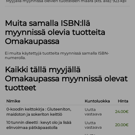
Myyjällä myynnissä olevien tuotteiden määrä (kts. alla): 923 kpl
Muita samalla ISBN:llä
myynnissä olevia tuotteita
Omakaupassa
Ei muita käytettyjä tuotteita myynnissä samalla ISBN-
numerolla.
Kaikki tällä myyjällä
Omakaupassa myynnissä olevat
tuotteet
Nimike
Kuntoluokka
Hinta
0-koodin keittokirja : Gluteeniton,
Uutta
24.00€
vastaava
maidoton ja sokeriton keittiö
10 tunnin dieetti : kevyt olo ja lisää
Uutta
20.00€
vastaava
elinvoimaa pätkäpaastolla