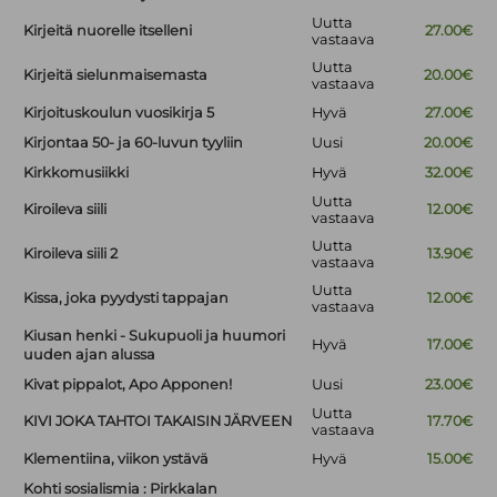
Uutta
Kirjeitä nuorelle itselleni
27.00€
vastaava
Uutta
Kirjeitä sielunmaisemasta
20.00€
vastaava
Kirjoituskoulun vuosikirja 5
Hyvä
27.00€
Kirjontaa 50- ja 60-luvun tyyliin
Uusi
20.00€
Kirkkomusiikki
Hyvä
32.00€
Uutta
Kiroileva siili
12.00€
vastaava
Uutta
Kiroileva siili 2
13.90€
vastaava
Uutta
Kissa, joka pyydysti tappajan
12.00€
vastaava
Kiusan henki - Sukupuoli ja huumori
Hyvä
17.00€
uuden ajan alussa
Kivat pippalot, Apo Apponen!
Uusi
23.00€
Uutta
KIVI JOKA TAHTOI TAKAISIN JÄRVEEN
17.70€
vastaava
Klementiina, viikon ystävä
Hyvä
15.00€
Kohti sosialismia : Pirkkalan