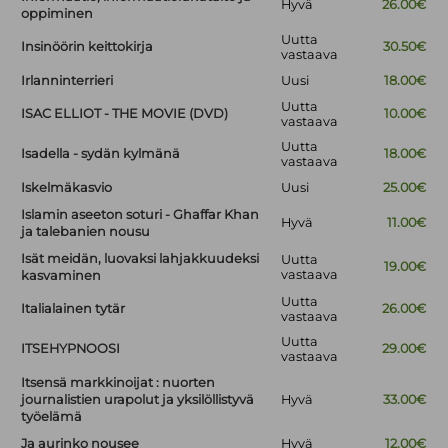
Hyvä
26.00€
oppiminen
Uutta
Insinöörin keittokirja
30.50€
vastaava
Irlanninterrieri
Uusi
18.00€
Uutta
ISAC ELLIOT - THE MOVIE (DVD)
10.00€
vastaava
Uutta
Isadella - sydän kylmänä
18.00€
vastaava
Iskelmäkasvio
Uusi
25.00€
Islamin aseeton soturi - Ghaffar Khan
Hyvä
11.00€
ja talebanien nousu
Isät meidän, luovaksi lahjakkuudeksi
Uutta
19.00€
vastaava
kasvaminen
Uutta
Italialainen tytär
26.00€
vastaava
Uutta
ITSEHYPNOOSI
29.00€
vastaava
Itsensä markkinoijat : nuorten
journalistien urapolut ja yksilöllistyvä
Hyvä
33.00€
työelämä
Ja aurinko nousee
Hyvä
12.00€