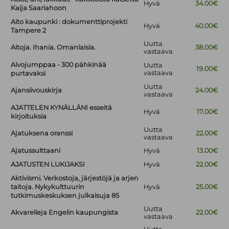
Hyvä
34.00€
Kaija Saariahoon
Aito kaupunki : dokumenttiprojekti
Hyvä
40.00€
Tampere 2
Uutta
Aitoja. Ihania. Omanlaisia.
38.00€
vastaava
Aivojumppaa - 300 pähkinää
Uutta
19.00€
vastaava
purtavaksi
Uutta
Ajansiivouskirja
24.00€
vastaava
AJATTELEN KYNÄLLÄNI esseitä
Hyvä
17.00€
kirjoituksia
Uutta
Ajatuksena oranssi
22.00€
vastaava
Ajatussulttaani
Hyvä
13.00€
AJATUSTEN LUKIJAKSI
Hyvä
22.00€
Aktivismi. Verkostoja, järjestöjä ja arjen
taitoja. Nykykulttuurin
Hyvä
25.00€
tutkimuskeskuksen julkaisuja 85
Uutta
Akvarelleja Engelin kaupungista
22.00€
vastaava