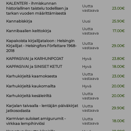
KALENTERI - ihmiskunnan
Uutta
historiallinen taistelu todellisen ja
23.00€
vastaava
tarkan vuoden määrittämisestä
Kannabiskirja
Uusi
25.90€
Uutta
Kannibaalien keittokirja
17.00€
vastaava
Kapakoista kirjailijataloon : Helsingin
Uutta
Kirjailijat - Helsingfors Författare 1968-
29.00€
vastaava
2018
KAPPASIVAI ja KARHUNPOJAT
Hyvä
23.80€
KAPPASIVAI ja SINISET KETUT
Hyvä
18.00€
Uutta
Karhukirjeitä kaamoksesta
23.00€
vastaava
Karhukirjeitä kaukomailta
Hyvä
20.00€
Uutta
Karhukirjeitä kesäleiriltä
20.00€
vastaava
Karjalan taivaalla - lentäjän päiväkirjat
Uutta
29.90€
vastaava
jatkosodasta
Karmivan suloiset amigurumit -
Uutta
18.00€
vastaava
virkkaa lempihirviösi