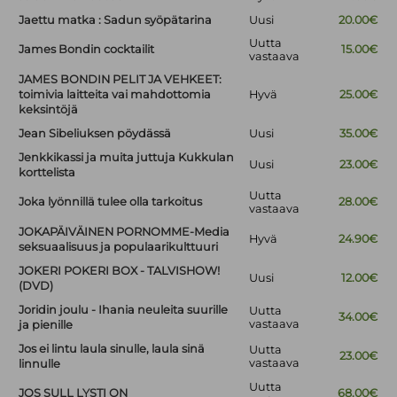
Jaettu matka : Sadun syöpätarina
Uusi
20.00€
Uutta
James Bondin cocktailit
15.00€
vastaava
JAMES BONDIN PELIT JA VEHKEET:
toimivia laitteita vai mahdottomia
Hyvä
25.00€
keksintöjä
Jean Sibeliuksen pöydässä
Uusi
35.00€
Jenkkikassi ja muita juttuja Kukkulan
Uusi
23.00€
korttelista
Uutta
Joka lyönnillä tulee olla tarkoitus
28.00€
vastaava
JOKAPÄIVÄINEN PORNOMME-Media
Hyvä
24.90€
seksuaalisuus ja populaarikulttuuri
JOKERI POKERI BOX - TALVISHOW!
Uusi
12.00€
(DVD)
Joridin joulu - Ihania neuleita suurille
Uutta
34.00€
vastaava
ja pienille
Jos ei lintu laula sinulle, laula sinä
Uutta
23.00€
vastaava
linnulle
Uutta
JOS SULL LYSTI ON
68.00€