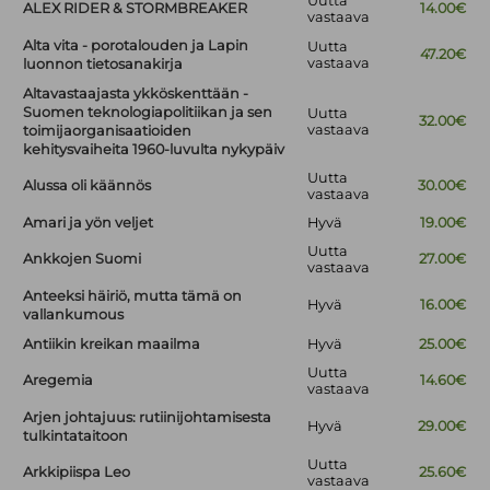
Uutta
ALEX RIDER & STORMBREAKER
14.00€
vastaava
Alta vita - porotalouden ja Lapin
Uutta
47.20€
vastaava
luonnon tietosanakirja
Altavastaajasta ykköskenttään -
Suomen teknologiapolitiikan ja sen
Uutta
32.00€
vastaava
toimijaorganisaatioiden
kehitysvaiheita 1960-luvulta nykypäiv
Uutta
Alussa oli käännös
30.00€
vastaava
Amari ja yön veljet
Hyvä
19.00€
Uutta
Ankkojen Suomi
27.00€
vastaava
Anteeksi häiriö, mutta tämä on
Hyvä
16.00€
vallankumous
Antiikin kreikan maailma
Hyvä
25.00€
Uutta
Aregemia
14.60€
vastaava
Arjen johtajuus: rutiinijohtamisesta
Hyvä
29.00€
tulkintataitoon
Uutta
Arkkipiispa Leo
25.60€
vastaava