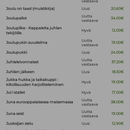
vastaava
Joulu on taas! (muistikirja)
Uusi
20.60€
Uutta
Joulupallot
34.00€
vastaava
Joulupilke - Kappaleita juhlan
Hyvä
12.00€
tekijöille.
Uutta
Joulupukin suudelma
19.00€
vastaava
Joulupukki
Uusi
24.00€
Uutta
Juhlaleivonnaiset
37.20€
vastaava
Juhlien jälkeen
Uusi
18.50€
Jukka hukka ja taikakuppi :
Hyvä
19.00€
kiitollisuuden harjoitteleminen
Jul i stallet
Hyvä
17.00€
Uutta
Juna eurooppalaisessa maisemassa
38.00€
vastaava
Uutta
Juna seis!
19.00€
vastaava
Juoksijan sielu
Uusi
12.90€