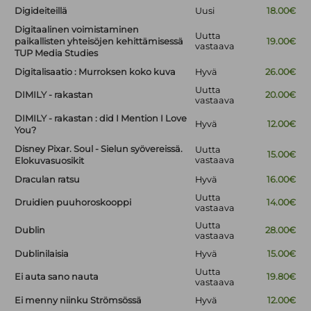
Digideiteillä
Uusi
18.00€
Digitaalinen voimistaminen
Uutta
paikallisten yhteisöjen kehittämisessä
19.00€
vastaava
TUP Media Studies
Digitalisaatio : Murroksen koko kuva
Hyvä
26.00€
Uutta
DIMILY - rakastan
20.00€
vastaava
DIMILY - rakastan : did I Mention I Love
Hyvä
12.00€
You?
Disney Pixar. Soul - Sielun syövereissä.
Uutta
15.00€
vastaava
Elokuvasuosikit
Draculan ratsu
Hyvä
16.00€
Uutta
Druidien puuhoroskooppi
14.00€
vastaava
Uutta
Dublin
28.00€
vastaava
Dublinilaisia
Hyvä
15.00€
Uutta
Ei auta sano nauta
19.80€
vastaava
Ei menny niinku Strömsössä
Hyvä
12.00€