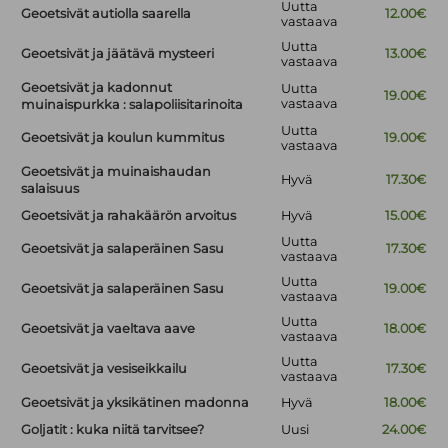
Uutta
Geoetsivät autiolla saarella
12.00€
vastaava
Uutta
Geoetsivät ja jäätävä mysteeri
13.00€
vastaava
Geoetsivät ja kadonnut
Uutta
19.00€
vastaava
muinaispurkka : salapoliisitarinoita
Uutta
Geoetsivät ja koulun kummitus
19.00€
vastaava
Geoetsivät ja muinaishaudan
Hyvä
17.30€
salaisuus
Geoetsivät ja rahakäärön arvoitus
Hyvä
15.00€
Uutta
Geoetsivät ja salaperäinen Sasu
17.30€
vastaava
Uutta
Geoetsivät ja salaperäinen Sasu
19.00€
vastaava
Uutta
Geoetsivät ja vaeltava aave
18.00€
vastaava
Uutta
Geoetsivät ja vesiseikkailu
17.30€
vastaava
Geoetsivät ja yksikätinen madonna
Hyvä
18.00€
Goljatit : kuka niitä tarvitsee?
Uusi
24.00€