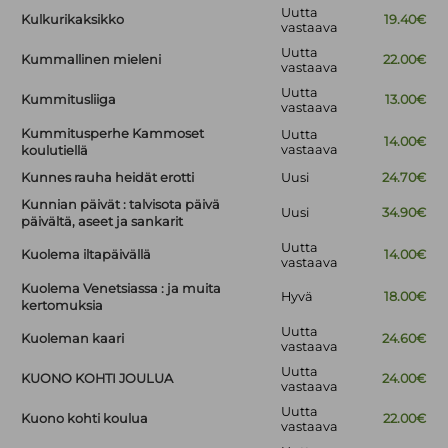
Uutta
Kulkurikaksikko
19.40€
vastaava
Uutta
Kummallinen mieleni
22.00€
vastaava
Uutta
Kummitusliiga
13.00€
vastaava
Kummitusperhe Kammoset
Uutta
14.00€
vastaava
koulutiellä
Kunnes rauha heidät erotti
Uusi
24.70€
Kunnian päivät : talvisota päivä
Uusi
34.90€
päivältä, aseet ja sankarit
Uutta
Kuolema iltapäivällä
14.00€
vastaava
Kuolema Venetsiassa : ja muita
Hyvä
18.00€
kertomuksia
Uutta
Kuoleman kaari
24.60€
vastaava
Uutta
KUONO KOHTI JOULUA
24.00€
vastaava
Uutta
Kuono kohti koulua
22.00€
vastaava