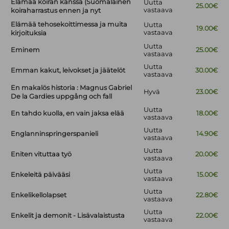
Elämää koiran kanssa (Suomalainen
Uutta
25.00€
vastaava
koiraharrastus ennen ja nyt
Elämää tehosekoittimessa ja muita
Uutta
19.00€
vastaava
kirjoituksia
Uutta
Eminem
25.00€
vastaava
Uutta
Emman kakut, leivokset ja jäätelöt
30.00€
vastaava
En makalös historia : Magnus Gabriel
Hyvä
23.00€
De la Gardies uppgång och fall
Uutta
En tahdo kuolla, en vain jaksa elää
18.00€
vastaava
Uutta
Englanninspringerspanieli
14.90€
vastaava
Uutta
Eniten vituttaa työ
20.00€
vastaava
Uutta
Enkeleitä päivääsi
15.00€
vastaava
Uutta
Enkelikellolapset
22.80€
vastaava
Uutta
Enkelit ja demonit - Lisävalaistusta
22.00€
vastaava