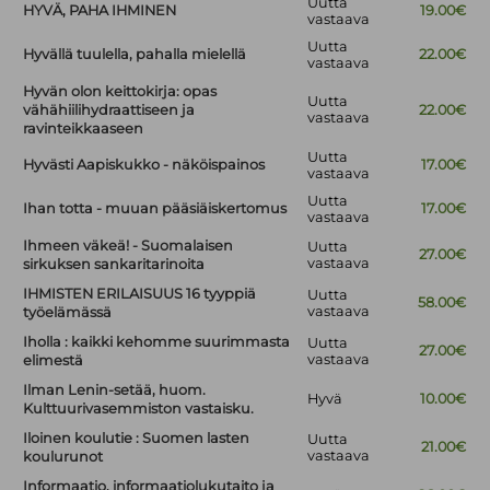
Uutta
HYVÄ, PAHA IHMINEN
19.00€
vastaava
Uutta
Hyvällä tuulella, pahalla mielellä
22.00€
vastaava
Hyvän olon keittokirja: opas
Uutta
vähähiilihydraattiseen ja
22.00€
vastaava
ravinteikkaaseen
Uutta
Hyvästi Aapiskukko - näköispainos
17.00€
vastaava
Uutta
Ihan totta - muuan pääsiäiskertomus
17.00€
vastaava
Ihmeen väkeä! - Suomalaisen
Uutta
27.00€
vastaava
sirkuksen sankaritarinoita
IHMISTEN ERILAISUUS 16 tyyppiä
Uutta
58.00€
vastaava
työelämässä
Iholla : kaikki kehomme suurimmasta
Uutta
27.00€
vastaava
elimestä
Ilman Lenin-setää, huom.
Hyvä
10.00€
Kulttuurivasemmiston vastaisku.
Iloinen koulutie : Suomen lasten
Uutta
21.00€
vastaava
koulurunot
Informaatio, informaatiolukutaito ja