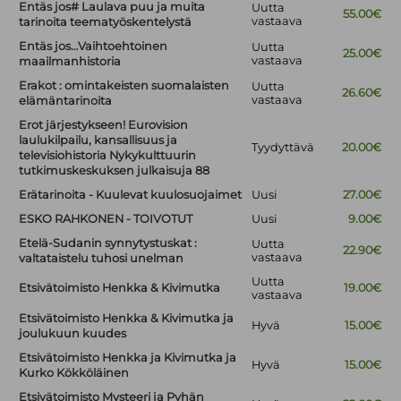
Entäs jos# Laulava puu ja muita
Uutta
55.00€
vastaava
tarinoita teematyöskentelystä
Entäs jos…Vaihtoehtoinen
Uutta
25.00€
vastaava
maailmanhistoria
Erakot : omintakeisten suomalaisten
Uutta
26.60€
vastaava
elämäntarinoita
Erot järjestykseen! Eurovision
laulukilpailu, kansallisuus ja
Tyydyttävä
20.00€
televisiohistoria Nykykulttuurin
tutkimuskeskuksen julkaisuja 88
Erätarinoita - Kuulevat kuulosuojaimet
Uusi
27.00€
ESKO RAHKONEN - TOIVOTUT
Uusi
9.00€
Etelä-Sudanin synnytystuskat :
Uutta
22.90€
vastaava
valtataistelu tuhosi unelman
Uutta
Etsivätoimisto Henkka & Kivimutka
19.00€
vastaava
Etsivätoimisto Henkka & Kivimutka ja
Hyvä
15.00€
joulukuun kuudes
Etsivätoimisto Henkka ja Kivimutka ja
Hyvä
15.00€
Kurko Kökköläinen
Etsivätoimisto Mysteeri ja Pyhän