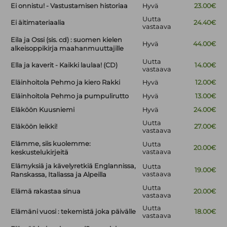
Ei onnistu! - Vastustamisen historiaa
Hyvä
23.00€
Uutta
Ei äitimateriaalia
24.40€
vastaava
Eila ja Ossi (sis. cd) : suomen kielen
Hyvä
44.00€
alkeisoppikirja maahanmuuttajille
Uutta
Ella ja kaverit - Kaikki laulaa! (CD)
14.00€
vastaava
Eläinhoitola Pehmo ja kiero Rakki
Hyvä
12.00€
Eläinhoitola Pehmo ja pumpulirutto
Hyvä
13.00€
Eläköön Kuusniemi
Hyvä
24.00€
Uutta
Eläköön leikki!
27.00€
vastaava
Elämme, siis kuolemme:
Uutta
20.00€
vastaava
keskustelukirjeitä
Elämyksiä ja kävelyretkiä Englannissa,
Uutta
19.00€
vastaava
Ranskassa, Italiassa ja Alpeilla
Uutta
Elämä rakastaa sinua
20.00€
vastaava
Uutta
Elämäni vuosi : tekemistä joka päivälle
18.00€
vastaava