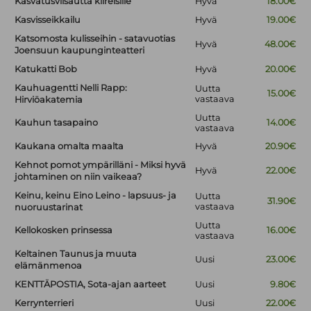
Kasvatusviisautta kiireisille
Hyvä
18.00€
Kasvisseikkailu
Hyvä
19.00€
Katsomosta kulisseihin - satavuotias
Hyvä
48.00€
Joensuun kaupunginteatteri
Katukatti Bob
Hyvä
20.00€
Kauhuagentti Nelli Rapp:
Uutta
15.00€
vastaava
Hirviöakatemia
Uutta
Kauhun tasapaino
14.00€
vastaava
Kaukana omalta maalta
Hyvä
20.90€
Kehnot pomot ympärilläni - Miksi hyvä
Hyvä
22.00€
johtaminen on niin vaikeaa?
Keinu, keinu Eino Leino - lapsuus- ja
Uutta
31.90€
vastaava
nuoruustarinat
Uutta
Kellokosken prinsessa
16.00€
vastaava
Keltainen Taunus ja muuta
Uusi
23.00€
elämänmenoa
KENTTÄPOSTIA, Sota-ajan aarteet
Uusi
9.80€
Kerrynterrieri
Uusi
22.00€