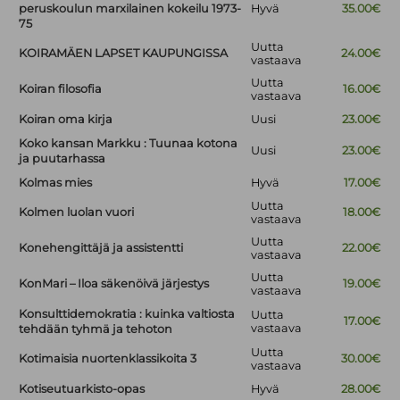
peruskoulun marxilainen kokeilu 1973-
Hyvä
35.00€
75
Uutta
KOIRAMÄEN LAPSET KAUPUNGISSA
24.00€
vastaava
Uutta
Koiran filosofia
16.00€
vastaava
Koiran oma kirja
Uusi
23.00€
Koko kansan Markku : Tuunaa kotona
Uusi
23.00€
ja puutarhassa
Kolmas mies
Hyvä
17.00€
Uutta
Kolmen luolan vuori
18.00€
vastaava
Uutta
Konehengittäjä ja assistentti
22.00€
vastaava
Uutta
KonMari – Iloa säkenöivä järjestys
19.00€
vastaava
Konsulttidemokratia : kuinka valtiosta
Uutta
17.00€
vastaava
tehdään tyhmä ja tehoton
Uutta
Kotimaisia nuortenklassikoita 3
30.00€
vastaava
Kotiseutuarkisto-opas
Hyvä
28.00€