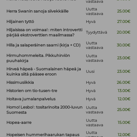
vastaava
Uutta
Herra Swanin sanoja siivekkäille
25.00€
vastaava
Hiljainen tyttö
Hyvä
27.00€
Hiljaisissa on voimaa! : miten introvertti
Tyydyttävä
20.00€
pärjää ekstroverttien maailmassa?
Uutta
Hilla ja salaperäinen saarni (kirja + CD)
30.00€
vastaava
Hirmuhommeleita. Pikkuhirviön
Uutta
23.00€
vastaava
puuhakirja
Hirveä häpeä - Suomalainen häpeä ja
Uusi
23.00€
kuinka siitä pääsee eroon
Hissimusiikkia
Hyvä
26.00€
Historien om tio-tusen-tre
Hyvä
13.00€
Hoitava jumalanpalvelus
Hyvä
12.00€
Homo! Lesbo! : tositarinoita 2000-luvun
Uutta
25.00€
vastaava
Suomesta
Uutta
Hopea-aarre
15.00€
vastaava
Uutta
Hopeisen hummerihaarukan tapaus
12.00€