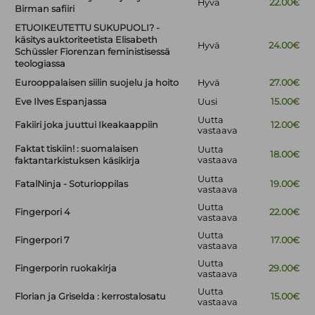
Hyvä
22.00€
Birman safiiri
ETUOIKEUTETTU SUKUPUOLI? -
käsitys auktoriteetista Elisabeth
Hyvä
24.00€
Schüssler Fiorenzan feministisessä
teologiassa
Eurooppalaisen siilin suojelu ja hoito
Hyvä
27.00€
Eve Ilves Espanjassa
Uusi
15.00€
Uutta
Fakiiri joka juuttui Ikeakaappiin
12.00€
vastaava
Faktat tiskiin! : suomalaisen
Uutta
18.00€
vastaava
faktantarkistuksen käsikirja
Uutta
FatalNinja - Soturioppilas
19.00€
vastaava
Uutta
Fingerpori 4
22.00€
vastaava
Uutta
Fingerpori 7
17.00€
vastaava
Uutta
Fingerporin ruokakirja
29.00€
vastaava
Uutta
Florian ja Griselda : kerrostalosatu
15.00€
vastaava