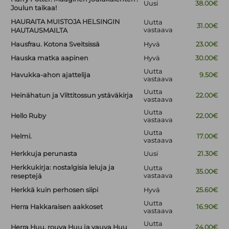
Uusi
38.00€
Joulun taikaa!
HAURAITA MUISTOJA HELSINGIN
Uutta
31.00€
vastaava
HAUTAUSMAILTA
Hausfrau. Kotona Sveitsissä
Hyvä
23.00€
Hauska matka aapinen
Hyvä
30.00€
Uutta
Havukka-ahon ajattelija
9.50€
vastaava
Uutta
Heinähatun ja Vilttitossun ystäväkirja
22.00€
vastaava
Uutta
Hello Ruby
22.00€
vastaava
Uutta
Helmi.
17.00€
vastaava
Herkkuja perunasta
Uusi
21.30€
Herkkukirja: nostalgisia leluja ja
Uutta
35.00€
vastaava
reseptejä
Herkkä kuin perhosen siipi
Hyvä
25.60€
Uutta
Herra Hakkaraisen aakkoset
16.90€
vastaava
Uutta
Herra Huu, rouva Huu ja vauva Huu
24.00€