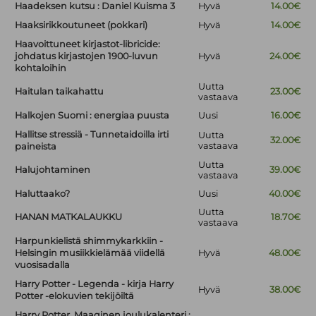
Haadeksen kutsu : Daniel Kuisma 3
Hyvä
14.00€
Haaksirikkoutuneet (pokkari)
Hyvä
14.00€
Haavoittuneet kirjastot-libricide:
johdatus kirjastojen 1900-luvun
Hyvä
24.00€
kohtaloihin
Uutta
Haitulan taikahattu
23.00€
vastaava
Halkojen Suomi : energiaa puusta
Uusi
16.00€
Hallitse stressiä - Tunnetaidoilla irti
Uutta
32.00€
vastaava
paineista
Uutta
Halujohtaminen
39.00€
vastaava
Haluttaako?
Uusi
40.00€
Uutta
HANAN MATKALAUKKU
18.70€
vastaava
Harpunkielistä shimmykarkkiin -
Helsingin musiikkielämää viidellä
Hyvä
48.00€
vuosisadalla
Harry Potter - Legenda - kirja Harry
Hyvä
38.00€
Potter -elokuvien tekijöiltä
Harry Potter. Maaginen joulukalenteri :