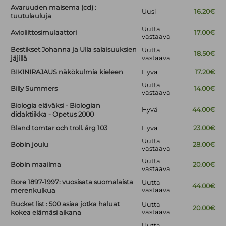
Avaruuden maisema (cd) :
Uusi
16.20€
tuutulauluja
Uutta
Avioliittosimulaattori
17.00€
vastaava
Bestikset Johanna ja Ulla salaisuuksien
Uutta
18.50€
vastaava
jäjillä
BIKINIRAJAUS näkökulmia kieleen
Hyvä
17.20€
Uutta
Billy Summers
14.00€
vastaava
Biologia eläväksi - Biologian
Hyvä
44.00€
didaktiikka - Opetus 2000
Bland tomtar och troll. årg 103
Hyvä
23.00€
Uutta
Bobin joulu
28.00€
vastaava
Uutta
Bobin maailma
20.00€
vastaava
Bore 1897-1997: vuosisata suomalaista
Uutta
44.00€
vastaava
merenkulkua
Bucket list : 500 asiaa jotka haluat
Uutta
20.00€
vastaava
kokea elämäsi aikana
Uutta