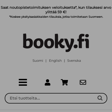
Siirry pääsisältöön
Saat noutopistetoimituksen veloituksetta*, kun tilauksesi arvo
ylittää 59 €!
*Koskee yksityisasiakkaiden tilauksia, jotka toimitetaan Suomeen.
Suomi
English
Svenska
|
|