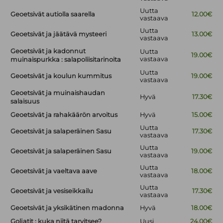
Uutta
Geoetsivät autiolla saarella
12.00€
vastaava
Uutta
Geoetsivät ja jäätävä mysteeri
13.00€
vastaava
Geoetsivät ja kadonnut
Uutta
19.00€
vastaava
muinaispurkka : salapoliisitarinoita
Uutta
Geoetsivät ja koulun kummitus
19.00€
vastaava
Geoetsivät ja muinaishaudan
Hyvä
17.30€
salaisuus
Geoetsivät ja rahakäärön arvoitus
Hyvä
15.00€
Uutta
Geoetsivät ja salaperäinen Sasu
17.30€
vastaava
Uutta
Geoetsivät ja salaperäinen Sasu
19.00€
vastaava
Uutta
Geoetsivät ja vaeltava aave
18.00€
vastaava
Uutta
Geoetsivät ja vesiseikkailu
17.30€
vastaava
Geoetsivät ja yksikätinen madonna
Hyvä
18.00€
Goljatit : kuka niitä tarvitsee?
Uusi
24.00€