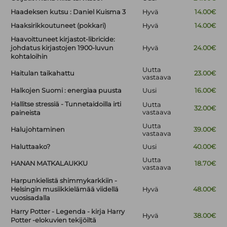
Haadeksen kutsu : Daniel Kuisma 3
Hyvä
14.00€
Haaksirikkoutuneet (pokkari)
Hyvä
14.00€
Haavoittuneet kirjastot-libricide:
johdatus kirjastojen 1900-luvun
Hyvä
24.00€
kohtaloihin
Uutta
Haitulan taikahattu
23.00€
vastaava
Halkojen Suomi : energiaa puusta
Uusi
16.00€
Hallitse stressiä - Tunnetaidoilla irti
Uutta
32.00€
vastaava
paineista
Uutta
Halujohtaminen
39.00€
vastaava
Haluttaako?
Uusi
40.00€
Uutta
HANAN MATKALAUKKU
18.70€
vastaava
Harpunkielistä shimmykarkkiin -
Helsingin musiikkielämää viidellä
Hyvä
48.00€
vuosisadalla
Harry Potter - Legenda - kirja Harry
Hyvä
38.00€
Potter -elokuvien tekijöiltä