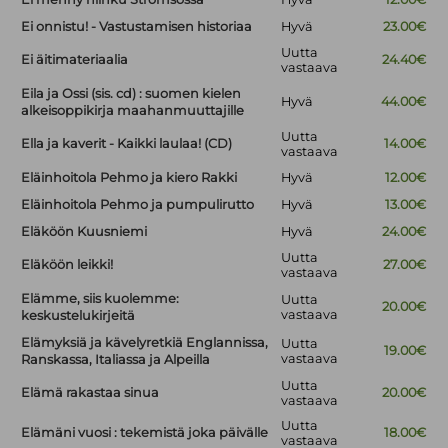
Ei onnistu! - Vastustamisen historiaa
Hyvä
23.00€
Uutta
Ei äitimateriaalia
24.40€
vastaava
Eila ja Ossi (sis. cd) : suomen kielen
Hyvä
44.00€
alkeisoppikirja maahanmuuttajille
Uutta
Ella ja kaverit - Kaikki laulaa! (CD)
14.00€
vastaava
Eläinhoitola Pehmo ja kiero Rakki
Hyvä
12.00€
Eläinhoitola Pehmo ja pumpulirutto
Hyvä
13.00€
Eläköön Kuusniemi
Hyvä
24.00€
Uutta
Eläköön leikki!
27.00€
vastaava
Elämme, siis kuolemme:
Uutta
20.00€
vastaava
keskustelukirjeitä
Elämyksiä ja kävelyretkiä Englannissa,
Uutta
19.00€
vastaava
Ranskassa, Italiassa ja Alpeilla
Uutta
Elämä rakastaa sinua
20.00€
vastaava
Uutta
Elämäni vuosi : tekemistä joka päivälle
18.00€
vastaava