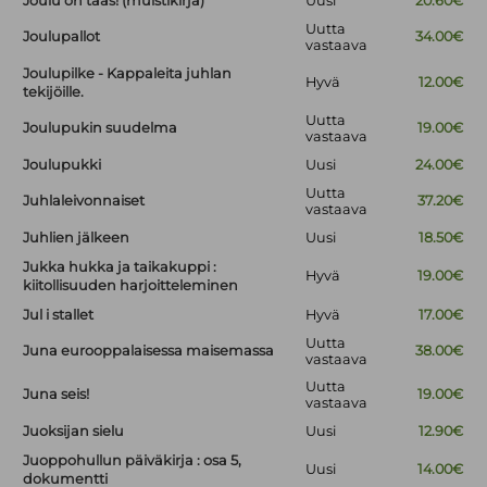
Joulu on taas! (muistikirja)
Uusi
20.60€
Uutta
Joulupallot
34.00€
vastaava
Joulupilke - Kappaleita juhlan
Hyvä
12.00€
tekijöille.
Uutta
Joulupukin suudelma
19.00€
vastaava
Joulupukki
Uusi
24.00€
Uutta
Juhlaleivonnaiset
37.20€
vastaava
Juhlien jälkeen
Uusi
18.50€
Jukka hukka ja taikakuppi :
Hyvä
19.00€
kiitollisuuden harjoitteleminen
Jul i stallet
Hyvä
17.00€
Uutta
Juna eurooppalaisessa maisemassa
38.00€
vastaava
Uutta
Juna seis!
19.00€
vastaava
Juoksijan sielu
Uusi
12.90€
Juoppohullun päiväkirja : osa 5,
Uusi
14.00€
dokumentti