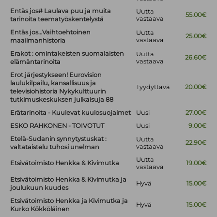
Entäs jos# Laulava puu ja muita
Uutta
55.00€
vastaava
tarinoita teematyöskentelystä
Entäs jos…Vaihtoehtoinen
Uutta
25.00€
vastaava
maailmanhistoria
Erakot : omintakeisten suomalaisten
Uutta
26.60€
vastaava
elämäntarinoita
Erot järjestykseen! Eurovision
laulukilpailu, kansallisuus ja
Tyydyttävä
20.00€
televisiohistoria Nykykulttuurin
tutkimuskeskuksen julkaisuja 88
Erätarinoita - Kuulevat kuulosuojaimet
Uusi
27.00€
ESKO RAHKONEN - TOIVOTUT
Uusi
9.00€
Etelä-Sudanin synnytystuskat :
Uutta
22.90€
vastaava
valtataistelu tuhosi unelman
Uutta
Etsivätoimisto Henkka & Kivimutka
19.00€
vastaava
Etsivätoimisto Henkka & Kivimutka ja
Hyvä
15.00€
joulukuun kuudes
Etsivätoimisto Henkka ja Kivimutka ja
Hyvä
15.00€
Kurko Kökköläinen