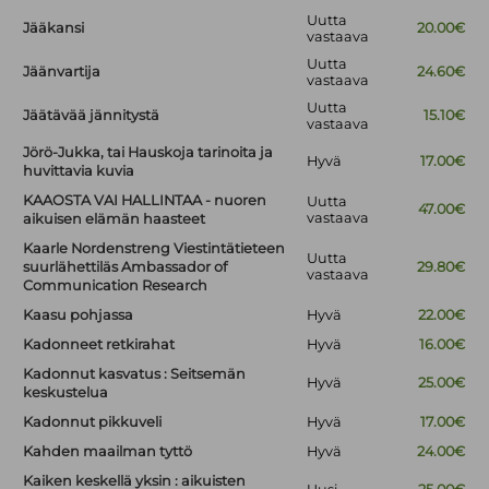
Uutta
Jääkansi
20.00€
vastaava
Uutta
Jäänvartija
24.60€
vastaava
Uutta
Jäätävää jännitystä
15.10€
vastaava
Jörö-Jukka, tai Hauskoja tarinoita ja
Hyvä
17.00€
huvittavia kuvia
KAAOSTA VAI HALLINTAA - nuoren
Uutta
47.00€
vastaava
aikuisen elämän haasteet
Kaarle Nordenstreng Viestintätieteen
Uutta
suurlähettiläs Ambassador of
29.80€
vastaava
Communication Research
Kaasu pohjassa
Hyvä
22.00€
Kadonneet retkirahat
Hyvä
16.00€
Kadonnut kasvatus : Seitsemän
Hyvä
25.00€
keskustelua
Kadonnut pikkuveli
Hyvä
17.00€
Kahden maailman tyttö
Hyvä
24.00€
Kaiken keskellä yksin : aikuisten