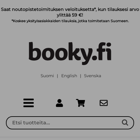
Siirry pääsisältöön
Saat noutopistetoimituksen veloituksetta*, kun tilauksesi arvo
ylittää 59 €!
*Koskee yksityisasiakkaiden tilauksia, jotka toimitetaan Suomeen.
Suomi
English
Svenska
|
|