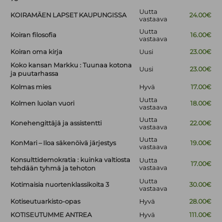
Uutta
KOIRAMÄEN LAPSET KAUPUNGISSA
24.00€
vastaava
Uutta
Koiran filosofia
16.00€
vastaava
Koiran oma kirja
Uusi
23.00€
Koko kansan Markku : Tuunaa kotona
Uusi
23.00€
ja puutarhassa
Kolmas mies
Hyvä
17.00€
Uutta
Kolmen luolan vuori
18.00€
vastaava
Uutta
Konehengittäjä ja assistentti
22.00€
vastaava
Uutta
KonMari – Iloa säkenöivä järjestys
19.00€
vastaava
Konsulttidemokratia : kuinka valtiosta
Uutta
17.00€
vastaava
tehdään tyhmä ja tehoton
Uutta
Kotimaisia nuortenklassikoita 3
30.00€
vastaava
Kotiseutuarkisto-opas
Hyvä
28.00€
KOTISEUTUMME ANTREA
Hyvä
111.00€