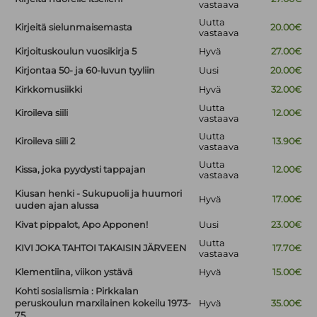
vastaava
Uutta
Kirjeitä sielunmaisemasta
20.00€
vastaava
Kirjoituskoulun vuosikirja 5
Hyvä
27.00€
Kirjontaa 50- ja 60-luvun tyyliin
Uusi
20.00€
Kirkkomusiikki
Hyvä
32.00€
Uutta
Kiroileva siili
12.00€
vastaava
Uutta
Kiroileva siili 2
13.90€
vastaava
Uutta
Kissa, joka pyydysti tappajan
12.00€
vastaava
Kiusan henki - Sukupuoli ja huumori
Hyvä
17.00€
uuden ajan alussa
Kivat pippalot, Apo Apponen!
Uusi
23.00€
Uutta
KIVI JOKA TAHTOI TAKAISIN JÄRVEEN
17.70€
vastaava
Klementiina, viikon ystävä
Hyvä
15.00€
Kohti sosialismia : Pirkkalan
peruskoulun marxilainen kokeilu 1973-
Hyvä
35.00€
75