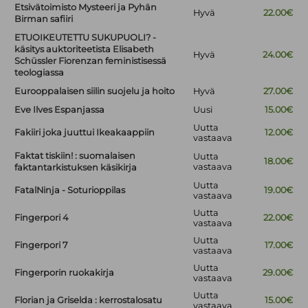
Etsivätoimisto Mysteeri ja Pyhän
Hyvä
22.00€
Birman safiiri
ETUOIKEUTETTU SUKUPUOLI? -
käsitys auktoriteetista Elisabeth
Hyvä
24.00€
Schüssler Fiorenzan feministisessä
teologiassa
Eurooppalaisen siilin suojelu ja hoito
Hyvä
27.00€
Eve Ilves Espanjassa
Uusi
15.00€
Uutta
Fakiiri joka juuttui Ikeakaappiin
12.00€
vastaava
Faktat tiskiin! : suomalaisen
Uutta
18.00€
vastaava
faktantarkistuksen käsikirja
Uutta
FatalNinja - Soturioppilas
19.00€
vastaava
Uutta
Fingerpori 4
22.00€
vastaava
Uutta
Fingerpori 7
17.00€
vastaava
Uutta
Fingerporin ruokakirja
29.00€
vastaava
Uutta
Florian ja Griselda : kerrostalosatu
15.00€
vastaava