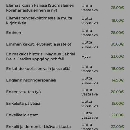
Elämää koiran kanssa (Suomalainen
Uutta
25.00€
vastaava
koiraharrastus ennen ja nyt
Elämää tehosekoittimessa ja muita
Uutta
19.00€
vastaava
kirjoituksia
Uutta
Eminem
25.00€
vastaava
Uutta
Emman kakut, leivokset ja jäätelöt
30.00€
vastaava
En makalös historia : Magnus Gabriel
Hyvä
23.00€
De la Gardies uppgång och fall
Uutta
En tahdo kuolla, en vain jaksa elää
18.00€
vastaava
Uutta
Englanninspringerspanieli
14.90€
vastaava
Uutta
Eniten vituttaa työ
20.00€
vastaava
Uutta
Enkeleitä päivääsi
15.00€
vastaava
Uutta
Enkelikellolapset
22.80€
vastaava
Uutta
Enkelit ja demonit - Lisävalaistusta
22.00€
vastaava