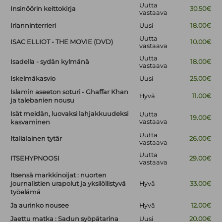
Uutta
Insinöörin keittokirja
30.50€
vastaava
Irlanninterrieri
Uusi
18.00€
Uutta
ISAC ELLIOT - THE MOVIE (DVD)
10.00€
vastaava
Uutta
Isadella - sydän kylmänä
18.00€
vastaava
Iskelmäkasvio
Uusi
25.00€
Islamin aseeton soturi - Ghaffar Khan
Hyvä
11.00€
ja talebanien nousu
Isät meidän, luovaksi lahjakkuudeksi
Uutta
19.00€
vastaava
kasvaminen
Uutta
Italialainen tytär
26.00€
vastaava
Uutta
ITSEHYPNOOSI
29.00€
vastaava
Itsensä markkinoijat : nuorten
journalistien urapolut ja yksilöllistyvä
Hyvä
33.00€
työelämä
Ja aurinko nousee
Hyvä
12.00€
Jaettu matka : Sadun syöpätarina
Uusi
20.00€