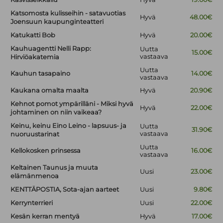
Katsomosta kulisseihin - satavuotias
Hyvä
48.00€
Joensuun kaupunginteatteri
Katukatti Bob
Hyvä
20.00€
Kauhuagentti Nelli Rapp:
Uutta
15.00€
vastaava
Hirviöakatemia
Uutta
Kauhun tasapaino
14.00€
vastaava
Kaukana omalta maalta
Hyvä
20.90€
Kehnot pomot ympärilläni - Miksi hyvä
Hyvä
22.00€
johtaminen on niin vaikeaa?
Keinu, keinu Eino Leino - lapsuus- ja
Uutta
31.90€
vastaava
nuoruustarinat
Uutta
Kellokosken prinsessa
16.00€
vastaava
Keltainen Taunus ja muuta
Uusi
23.00€
elämänmenoa
KENTTÄPOSTIA, Sota-ajan aarteet
Uusi
9.80€
Kerrynterrieri
Uusi
22.00€
Kesän kerran mentyä
Hyvä
17.00€