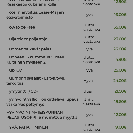
12.90€
vastaava
Kesäkaaos kultarannikolla
Hotellin arvoitus. Lasse-Maijan
Hyvä
16.00€
etsivätoimisto
Uutta
How to be Free
35.00€
vastaava
Uutta
Huijareidenpaljastaja
23.00€
vastaava
Huomenna kevät palaa
Hyvä
26.00€
Huoneen 13 kummitus : Hotelli
Uutta
14.90€
vastaava
Kultainen mysteeri 2.
Hupi Oy
Hyvä
25.00€
Huumorin skaalat - Esitys, tyyli,
Hyvä
24.00€
tarkoitus
Hymytintti (+CD)
Uusi
21.50€
Hyvinvointivaltio Houkutteleva lupaus
Uutta
18.60€
vastaava
vai karvas pettymys
HYVINVOINTIYHTEISKUNNAN
Hyvä
12.00€
PELASTUSOPPI 16 murrettua myyttiä
Uutta
HYVÄ, PAHA IHMINEN
19.00€
vastaava