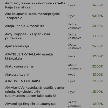
Aistit, uni, rakkaus - kaksitoista katsetta
Hyvä
34.00€
Kaija Saariahoon
Aito kaupunki : dokumenttiprojekti
Hyvä
40.00€
Tampere 2
Uutta
Aitoja. Ihania. Omanlaisia.
38.00€
vastaava
Aivojumppaa - 300 pähkinää
Uutta
19.00€
vastaava
purtavaksi
Uutta
Ajansiivouskirja
24.00€
vastaava
AJATTELEN KYNÄLLÄNI esseitä
Hyvä
17.00€
kirjoituksia
Uutta
Ajatuksena oranssi
22.00€
vastaava
Ajatussulttaani
Hyvä
13.00€
AJATUSTEN LUKIJAKSI
Hyvä
22.00€
Aktivismi. Verkostoja, järjestöjä ja arjen
taitoja. Nykykulttuurin
Hyvä
25.00€
tutkimuskeskuksen julkaisuja 85
Uutta
Akvarelleja Engelin kaupungista
22.00€
vastaava