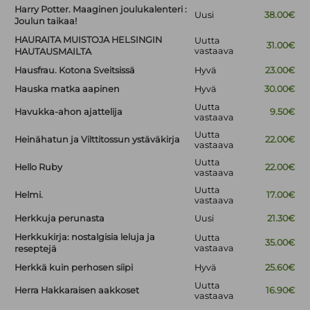
Harry Potter. Maaginen joulukalenteri :
Uusi
38.00€
Joulun taikaa!
HAURAITA MUISTOJA HELSINGIN
Uutta
31.00€
vastaava
HAUTAUSMAILTA
Hausfrau. Kotona Sveitsissä
Hyvä
23.00€
Hauska matka aapinen
Hyvä
30.00€
Uutta
Havukka-ahon ajattelija
9.50€
vastaava
Uutta
Heinähatun ja Vilttitossun ystäväkirja
22.00€
vastaava
Uutta
Hello Ruby
22.00€
vastaava
Uutta
Helmi.
17.00€
vastaava
Herkkuja perunasta
Uusi
21.30€
Herkkukirja: nostalgisia leluja ja
Uutta
35.00€
vastaava
reseptejä
Herkkä kuin perhosen siipi
Hyvä
25.60€
Uutta
Herra Hakkaraisen aakkoset
16.90€
vastaava