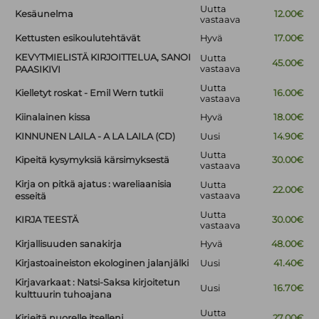
Uutta
Kesäunelma
12.00€
vastaava
Kettusten esikoulutehtävät
Hyvä
17.00€
KEVYTMIELISTÄ KIRJOITTELUA, SANOI
Uutta
45.00€
vastaava
PAASIKIVI
Uutta
Kielletyt roskat - Emil Wern tutkii
16.00€
vastaava
Kiinalainen kissa
Hyvä
18.00€
KINNUNEN LAILA - A LA LAILA (CD)
Uusi
14.90€
Uutta
Kipeitä kysymyksiä kärsimyksestä
30.00€
vastaava
Kirja on pitkä ajatus : wareliaanisia
Uutta
22.00€
vastaava
esseitä
Uutta
KIRJA TEESTÄ
30.00€
vastaava
Kirjallisuuden sanakirja
Hyvä
48.00€
Kirjastoaineiston ekologinen jalanjälki
Uusi
41.40€
Kirjavarkaat : Natsi-Saksa kirjoitetun
Uusi
16.70€
kulttuurin tuhoajana
Uutta
Kirjeitä nuorelle itselleni
27.00€