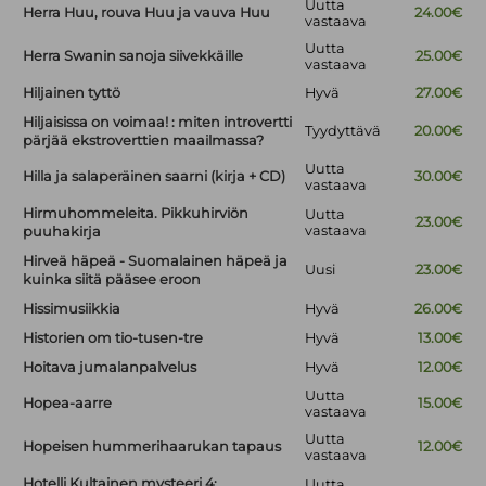
Uutta
Herra Huu, rouva Huu ja vauva Huu
24.00€
vastaava
Uutta
Herra Swanin sanoja siivekkäille
25.00€
vastaava
Hiljainen tyttö
Hyvä
27.00€
Hiljaisissa on voimaa! : miten introvertti
Tyydyttävä
20.00€
pärjää ekstroverttien maailmassa?
Uutta
Hilla ja salaperäinen saarni (kirja + CD)
30.00€
vastaava
Hirmuhommeleita. Pikkuhirviön
Uutta
23.00€
vastaava
puuhakirja
Hirveä häpeä - Suomalainen häpeä ja
Uusi
23.00€
kuinka siitä pääsee eroon
Hissimusiikkia
Hyvä
26.00€
Historien om tio-tusen-tre
Hyvä
13.00€
Hoitava jumalanpalvelus
Hyvä
12.00€
Uutta
Hopea-aarre
15.00€
vastaava
Uutta
Hopeisen hummerihaarukan tapaus
12.00€
vastaava
Hotelli Kultainen mysteeri 4:
Uutta