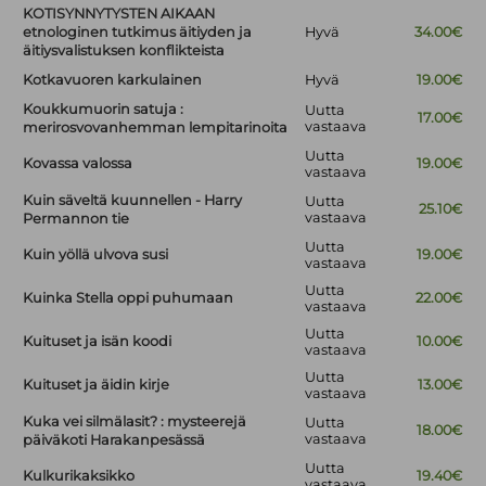
KOTISYNNYTYSTEN AIKAAN
etnologinen tutkimus äitiyden ja
Hyvä
34.00€
äitiysvalistuksen konflikteista
Kotkavuoren karkulainen
Hyvä
19.00€
Koukkumuorin satuja :
Uutta
17.00€
vastaava
merirosvovanhemman lempitarinoita
Uutta
Kovassa valossa
19.00€
vastaava
Kuin säveltä kuunnellen - Harry
Uutta
25.10€
vastaava
Permannon tie
Uutta
Kuin yöllä ulvova susi
19.00€
vastaava
Uutta
Kuinka Stella oppi puhumaan
22.00€
vastaava
Uutta
Kuituset ja isän koodi
10.00€
vastaava
Uutta
Kuituset ja äidin kirje
13.00€
vastaava
Kuka vei silmälasit? : mysteerejä
Uutta
18.00€
vastaava
päiväkoti Harakanpesässä
Uutta
Kulkurikaksikko
19.40€
vastaava