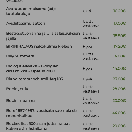
VÄLISSÄ
Avaruuden maisema (cd) :
Uusi
16.20€
tuutulauluja
Uutta
Avioliittosimulaattori
17.00€
vastaava
Bestikset Johanna ja Ulla salaisuuksien
Uutta
18.50€
vastaava
jäjillä
BIKINIRAJAUS näkökulmia kieleen
Hyvä
17.20€
Uutta
Billy Summers
14.00€
vastaava
Biologia eläväksi - Biologian
Hyvä
44.00€
didaktiikka - Opetus 2000
Bland tomtar och troll. årg 103
Hyvä
23.00€
Uutta
Bobin joulu
28.00€
vastaava
Uutta
Bobin maailma
20.00€
vastaava
Bore 1897-1997: vuosisata suomalaista
Uutta
44.00€
vastaava
merenkulkua
Bucket list : 500 asiaa jotka haluat
Uutta
20.00€
vastaava
kokea elämäsi aikana