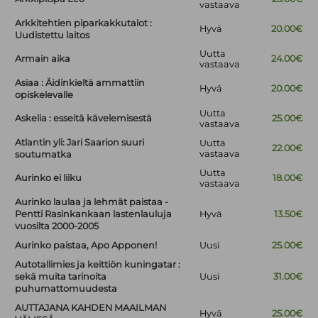
vastaava
Arkkitehtien piparkakkutalot :
Hyvä
20.00€
Uudistettu laitos
Uutta
Armain aika
24.00€
vastaava
Asiaa : Äidinkieltä ammattiin
Hyvä
20.00€
opiskelevalle
Uutta
Askelia : esseitä kävelemisestä
25.00€
vastaava
Atlantin yli: Jari Saarion suuri
Uutta
22.00€
vastaava
soutumatka
Uutta
Aurinko ei liiku
18.00€
vastaava
Aurinko laulaa ja lehmät paistaa -
Pentti Rasinkankaan lastenlauluja
Hyvä
13.50€
vuosilta 2000-2005
Aurinko paistaa, Apo Apponen!
Uusi
25.00€
Autotallimies ja keittiön kuningatar :
sekä muita tarinoita
Uusi
31.00€
puhumattomuudesta
AUTTAJANA KAHDEN MAAILMAN
Hyvä
25.00€