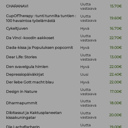
Uutta
CHARANAVI
15.70€
vastaava
CupOfTherapy : tunti tunnilta tuntien :
Uutta
19.60€
vastaava
100 havaintoa työelämästä
Cykeltjuven
Hyvä
16.70€
Uutta
Da Vinci -koodin aakkoset
22.70€
vastaava
Dada-kissa ja Populuksen popcornit
Hyvä
19.00€
Uutta
Dear Life: Stories
13.00€
vastaava
Den svavelgula himlen
Hyvä
22.00€
Depressiopäiväkirjat
Uusi
22.40€
Der liebe Gott macht blau
Hyvä
22.00€
Uutta
Design in Nature
17.00€
vastaava
Uutta
Dharmapummit
18.00€
vastaava
Dibitassut ja Kaktusplaneetan
Uutta
20.00€
vastaava
kissakuningatar
Uutta
Die Lachsfischerin
19.00€