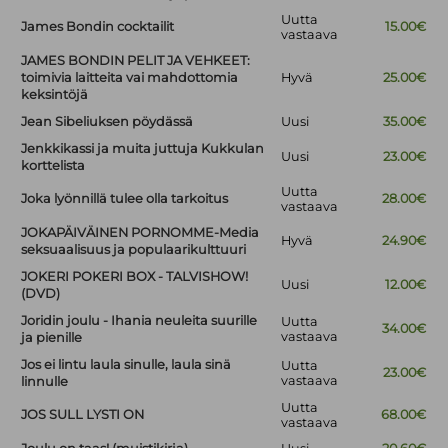
Uutta
James Bondin cocktailit
15.00€
vastaava
JAMES BONDIN PELIT JA VEHKEET:
toimivia laitteita vai mahdottomia
Hyvä
25.00€
keksintöjä
Jean Sibeliuksen pöydässä
Uusi
35.00€
Jenkkikassi ja muita juttuja Kukkulan
Uusi
23.00€
korttelista
Uutta
Joka lyönnillä tulee olla tarkoitus
28.00€
vastaava
JOKAPÄIVÄINEN PORNOMME-Media
Hyvä
24.90€
seksuaalisuus ja populaarikulttuuri
JOKERI POKERI BOX - TALVISHOW!
Uusi
12.00€
(DVD)
Joridin joulu - Ihania neuleita suurille
Uutta
34.00€
vastaava
ja pienille
Jos ei lintu laula sinulle, laula sinä
Uutta
23.00€
vastaava
linnulle
Uutta
JOS SULL LYSTI ON
68.00€
vastaava