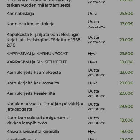
vastaava
tarkan vuoden määrittämisestä
Kannabiskirja
Uusi
25.90€
Uutta
Kannibaalien keittokirja
17.00€
vastaava
Kapakoista kirjailijataloon : Helsingin
Uutta
Kirjailijat - Helsingfors Författare 1968-
29.00€
vastaava
2018
KAPPASIVAI ja KARHUNPOJAT
Hyvä
23.80€
KAPPASIVAI ja SINISET KETUT
Hyvä
18.00€
Uutta
Karhukirjeitä kaamoksesta
23.00€
vastaava
Karhukirjeitä kaukomailta
Hyvä
20.00€
Uutta
Karhukirjeitä kesäleiriltä
20.00€
vastaava
Karjalan taivaalla - lentäjän päiväkirjat
Uutta
29.90€
vastaava
jatkosodasta
Karmivan suloiset amigurumit -
Uutta
18.00€
vastaava
virkkaa lempihirviösi
Kasvatusviisautta kiireisille
Hyvä
18.00€
Kasvisseikkailu
Hyvä
19.00€