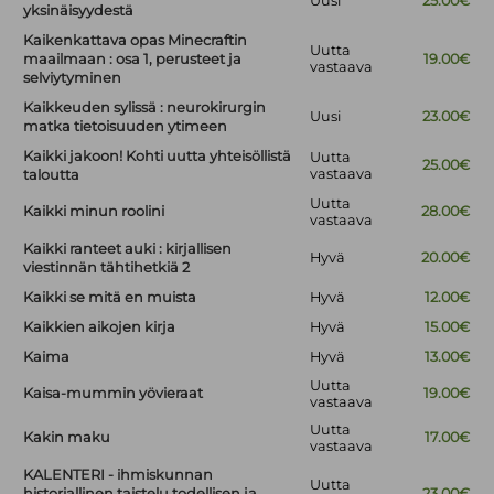
Uusi
25.00€
yksinäisyydestä
Kaikenkattava opas Minecraftin
Uutta
maailmaan : osa 1, perusteet ja
19.00€
vastaava
selviytyminen
Kaikkeuden sylissä : neurokirurgin
Uusi
23.00€
matka tietoisuuden ytimeen
Kaikki jakoon! Kohti uutta yhteisöllistä
Uutta
25.00€
vastaava
taloutta
Uutta
Kaikki minun roolini
28.00€
vastaava
Kaikki ranteet auki : kirjallisen
Hyvä
20.00€
viestinnän tähtihetkiä 2
Kaikki se mitä en muista
Hyvä
12.00€
Kaikkien aikojen kirja
Hyvä
15.00€
Kaima
Hyvä
13.00€
Uutta
Kaisa-mummin yövieraat
19.00€
vastaava
Uutta
Kakin maku
17.00€
vastaava
KALENTERI - ihmiskunnan
Uutta
historiallinen taistelu todellisen ja
23.00€