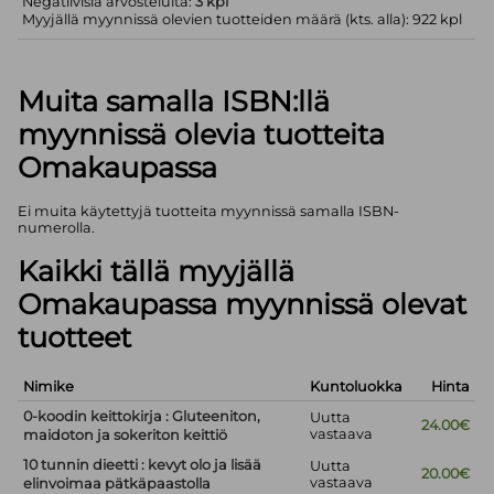
Negatiivisia arvosteluita:
3 kpl
Myyjällä myynnissä olevien tuotteiden määrä (kts. alla): 922 kpl
Muita samalla ISBN:llä
myynnissä olevia tuotteita
Omakaupassa
Ei muita käytettyjä tuotteita myynnissä samalla ISBN-
numerolla.
Kaikki tällä myyjällä
Omakaupassa myynnissä olevat
tuotteet
Nimike
Kuntoluokka
Hinta
0-koodin keittokirja : Gluteeniton,
Uutta
24.00€
vastaava
maidoton ja sokeriton keittiö
10 tunnin dieetti : kevyt olo ja lisää
Uutta
20.00€
vastaava
elinvoimaa pätkäpaastolla