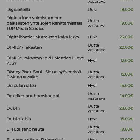
vastaava
Digideiteillä
Uusi
18.00€
Digitaalinen voimistaminen
Uutta
paikallisten yhteisöjen kehittämisessä
19.00€
vastaava
TUP Media Studies
Digitalisaatio : Murroksen koko kuva
Hyvä
26.00€
Uutta
DIMILY - rakastan
20.00€
vastaava
DIMILY - rakastan : did I Mention I Love
Hyvä
12.00€
You?
Disney Pixar. Soul - Sielun syövereissä.
Uutta
15.00€
vastaava
Elokuvasuosikit
Draculan ratsu
Hyvä
16.00€
Uutta
Druidien puuhoroskooppi
14.00€
vastaava
Uutta
Dublin
28.00€
vastaava
Dublinilaisia
Hyvä
15.00€
Uutta
Ei auta sano nauta
19.80€
vastaava
Ei menny niinku Strömsössä
Hyvä
12.00€