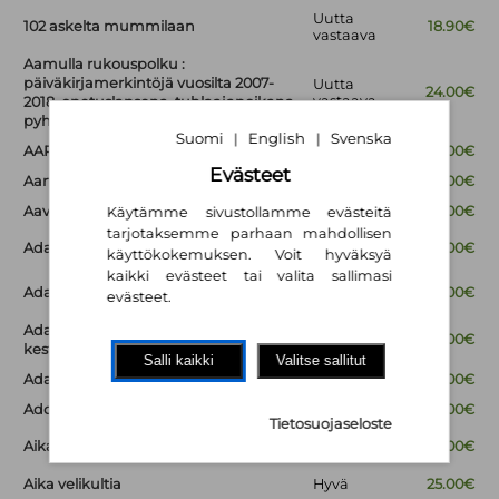
Uutta
102 askelta mummilaan
18.90€
vastaava
Aamulla rukouspolku :
päiväkirjamerkintöjä vuosilta 2007-
Uutta
24.00€
vastaava
2018, opetuslapsena, tuhlaajapoikana,
pyhiinvaeltajana
Suomi
English
Svenska
|
|
AAPISKUKKO
Hyvä
18.00€
Evästeet
Aarteita ja muistoesineitä
Hyvä
14.00€
Aavesaaren arvoitus
Hyvä
18.00€
Käytämme sivustollamme evästeitä
tarjotaksemme parhaan mahdollisen
Uutta
Ada Gootti ja hiiren haamu
34.00€
käyttökokemuksen. Voit hyväksyä
vastaava
kaikki evästeet tai valita sallimasi
Uutta
Ada Gootti ja Humisevan karju
26.00€
evästeet.
vastaava
Ada Gootti ja kuoloa kamalammat
Uutta
29.00€
vastaava
kestit
Salli kaikki
Valitse sallitut
Ada Gootti ja synkeä sinfonia
Uusi
29.00€
Adoptiomatka
Uusi
29.00€
Tietosuojaseloste
Uutta
Aika - Suuren mysteerin jäljillä
35.00€
vastaava
Aika velikultia
Hyvä
25.00€