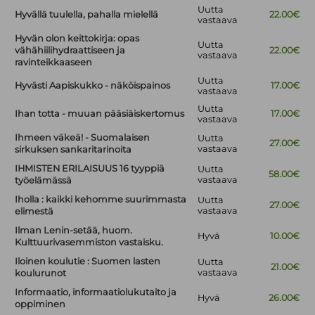
Uutta
Hyvällä tuulella, pahalla mielellä
22.00€
vastaava
Hyvän olon keittokirja: opas
Uutta
vähähiilihydraattiseen ja
22.00€
vastaava
ravinteikkaaseen
Uutta
Hyvästi Aapiskukko - näköispainos
17.00€
vastaava
Uutta
Ihan totta - muuan pääsiäiskertomus
17.00€
vastaava
Ihmeen väkeä! - Suomalaisen
Uutta
27.00€
vastaava
sirkuksen sankaritarinoita
IHMISTEN ERILAISUUS 16 tyyppiä
Uutta
58.00€
vastaava
työelämässä
Iholla : kaikki kehomme suurimmasta
Uutta
27.00€
vastaava
elimestä
Ilman Lenin-setää, huom.
Hyvä
10.00€
Kulttuurivasemmiston vastaisku.
Iloinen koulutie : Suomen lasten
Uutta
21.00€
vastaava
koulurunot
Informaatio, informaatiolukutaito ja
Hyvä
26.00€
oppiminen