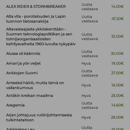
Uutta
ALEX RIDER & STORMBREAKER
14.00€
vastaava
Alta vita - porotalouden ja Lapin
Uutta
47.20€
vastaava
luonnon tietosanakirja
Altavastaajasta ykköskenttään -
Suomen teknologiapolitiikan ja sen
Uutta
32.00€
vastaava
toimijaorganisaatioiden
kehitysvaiheita 1960-luvulta nykypäiv
Uutta
Alussa oli käännös
30.00€
vastaava
Amari ja yön veljet
Hyvä
19.00€
Uutta
Ankkojen Suomi
27.00€
vastaava
Anteeksi häiriö, mutta tämä on
Hyvä
16.00€
vallankumous
Antiikin kreikan maailma
Hyvä
25.00€
Uutta
Aregemia
14.60€
vastaava
Arjen johtajuus: rutiinijohtamisesta
Hyvä
29.00€
tulkintataitoon
Uutta
Arkkipiispa Leo
25.60€