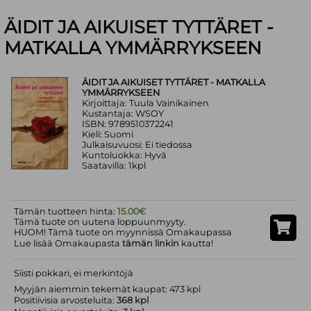
ÄIDIT JA AIKUISET TYTTÄRET -
MATKALLA YMMÄRRYKSEEN
ÄIDIT JA AIKUISET TYTTÄRET - MATKALLA
YMMÄRRYKSEEN
Kirjoittaja: Tuula Vainikainen
Kustantaja: WSOY
ISBN: 9789510372241
Kieli: Suomi
Julkaisuvuosi: Ei tiedossa
Kuntoluokka: Hyvä
Saatavilla: 1kpl
Tämän tuotteen hinta:
15.00€
Tämä tuote on uutena loppuunmyyty.
HUOM! Tämä tuote on myynnissä Omakaupassa
Lue lisää Omakaupasta
tämän linkin
kautta!
Siisti pokkari, ei merkintöjä
Myyjän aiemmin tekemät kaupat: 473 kpl
Positiivisia arvosteluita:
368 kpl