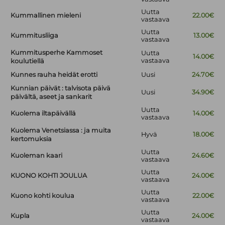
Uutta
Kummallinen mieleni
22.00€
vastaava
Uutta
Kummitusliiga
13.00€
vastaava
Kummitusperhe Kammoset
Uutta
14.00€
vastaava
koulutiellä
Kunnes rauha heidät erotti
Uusi
24.70€
Kunnian päivät : talvisota päivä
Uusi
34.90€
päivältä, aseet ja sankarit
Uutta
Kuolema iltapäivällä
14.00€
vastaava
Kuolema Venetsiassa : ja muita
Hyvä
18.00€
kertomuksia
Uutta
Kuoleman kaari
24.60€
vastaava
Uutta
KUONO KOHTI JOULUA
24.00€
vastaava
Uutta
Kuono kohti koulua
22.00€
vastaava
Uutta
Kupla
24.00€
vastaava