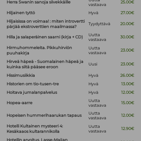
Herra Swanin sanoja siivekkäille
25.00€
vastaava
Hiljainen tyttö
Hyvä
27.00€
Hiljaisissa on voimaa! : miten introvertti
Tyydyttävä
20.00€
pärjää ekstroverttien maailmassa?
Uutta
Hilla ja salaperäinen saarni (kirja + CD)
30.00€
vastaava
Hirmuhommeleita. Pikkuhirviön
Uutta
23.00€
vastaava
puuhakirja
Hirveä häpeä - Suomalainen häpeä ja
Uusi
23.00€
kuinka siitä pääsee eroon
Hissimusiikkia
Hyvä
26.00€
Historien om tio-tusen-tre
Hyvä
13.00€
Hoitava jumalanpalvelus
Hyvä
12.00€
Uutta
Hopea-aarre
15.00€
vastaava
Uutta
Hopeisen hummerihaarukan tapaus
12.00€
vastaava
Hotelli Kultainen mysteeri 4:
Uutta
12.90€
vastaava
Kesäkaaos kultarannikolla
Hotellin arvoitus. Lasse-Maijan