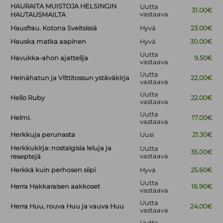
HAURAITA MUISTOJA HELSINGIN
Uutta
31.00€
vastaava
HAUTAUSMAILTA
Hausfrau. Kotona Sveitsissä
Hyvä
23.00€
Hauska matka aapinen
Hyvä
30.00€
Uutta
Havukka-ahon ajattelija
9.50€
vastaava
Uutta
Heinähatun ja Vilttitossun ystäväkirja
22.00€
vastaava
Uutta
Hello Ruby
22.00€
vastaava
Uutta
Helmi.
17.00€
vastaava
Herkkuja perunasta
Uusi
21.30€
Herkkukirja: nostalgisia leluja ja
Uutta
35.00€
vastaava
reseptejä
Herkkä kuin perhosen siipi
Hyvä
25.60€
Uutta
Herra Hakkaraisen aakkoset
16.90€
vastaava
Uutta
Herra Huu, rouva Huu ja vauva Huu
24.00€
vastaava
Uutta