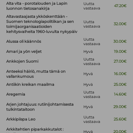
Alta vita - porotalouden ja Lapin
Uutta
47.20€
vastaava
luonnon tietosanakirja
Altavastaajasta ykköskenttään -
Suomen teknologiapolitiikan ja sen
Uutta
32.00€
vastaava
toimijaorganisaatioiden
kehitysvaiheita 1960-luvulta nykypäiv
Uutta
Alussa oli käännös
30.00€
vastaava
Amari ja yön veljet
Hyvä
19.00€
Uutta
Ankkojen Suomi
27.00€
vastaava
Anteeksi häiriö, mutta tämä on
Hyvä
16.00€
vallankumous
Antiikin kreikan maailma
Hyvä
25.00€
Uutta
Aregemia
14.60€
vastaava
Arjen johtajuus: rutiinijohtamisesta
Hyvä
29.00€
tulkintataitoon
Uutta
Arkkipiispa Leo
25.60€
vastaava
Arkkitehtien piparkakkutalot :
Hyvä
20.00€