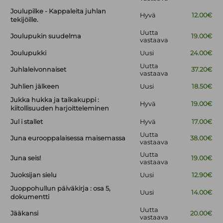
Joulupilke - Kappaleita juhlan
Hyvä
12.00€
tekijöille.
Uutta
Joulupukin suudelma
19.00€
vastaava
Joulupukki
Uusi
24.00€
Uutta
Juhlaleivonnaiset
37.20€
vastaava
Juhlien jälkeen
Uusi
18.50€
Jukka hukka ja taikakuppi :
Hyvä
19.00€
kiitollisuuden harjoitteleminen
Jul i stallet
Hyvä
17.00€
Uutta
Juna eurooppalaisessa maisemassa
38.00€
vastaava
Uutta
Juna seis!
19.00€
vastaava
Juoksijan sielu
Uusi
12.90€
Juoppohullun päiväkirja : osa 5,
Uusi
14.00€
dokumentti
Uutta
Jääkansi
20.00€
vastaava