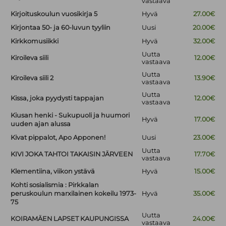
vastaava
Kirjoituskoulun vuosikirja 5
Hyvä
27.00€
Kirjontaa 50- ja 60-luvun tyyliin
Uusi
20.00€
Kirkkomusiikki
Hyvä
32.00€
Uutta
Kiroileva siili
12.00€
vastaava
Uutta
Kiroileva siili 2
13.90€
vastaava
Uutta
Kissa, joka pyydysti tappajan
12.00€
vastaava
Kiusan henki - Sukupuoli ja huumori
Hyvä
17.00€
uuden ajan alussa
Kivat pippalot, Apo Apponen!
Uusi
23.00€
Uutta
KIVI JOKA TAHTOI TAKAISIN JÄRVEEN
17.70€
vastaava
Klementiina, viikon ystävä
Hyvä
15.00€
Kohti sosialismia : Pirkkalan
peruskoulun marxilainen kokeilu 1973-
Hyvä
35.00€
75
Uutta
KOIRAMÄEN LAPSET KAUPUNGISSA
24.00€
vastaava