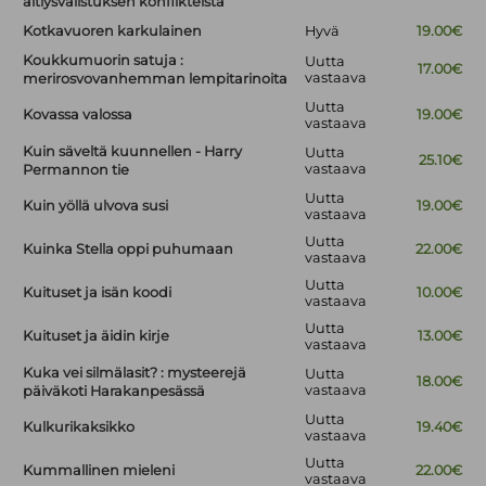
äitiysvalistuksen konflikteista
Kotkavuoren karkulainen
Hyvä
19.00€
Koukkumuorin satuja :
Uutta
17.00€
vastaava
merirosvovanhemman lempitarinoita
Uutta
Kovassa valossa
19.00€
vastaava
Kuin säveltä kuunnellen - Harry
Uutta
25.10€
vastaava
Permannon tie
Uutta
Kuin yöllä ulvova susi
19.00€
vastaava
Uutta
Kuinka Stella oppi puhumaan
22.00€
vastaava
Uutta
Kuituset ja isän koodi
10.00€
vastaava
Uutta
Kuituset ja äidin kirje
13.00€
vastaava
Kuka vei silmälasit? : mysteerejä
Uutta
18.00€
vastaava
päiväkoti Harakanpesässä
Uutta
Kulkurikaksikko
19.40€
vastaava
Uutta
Kummallinen mieleni
22.00€
vastaava