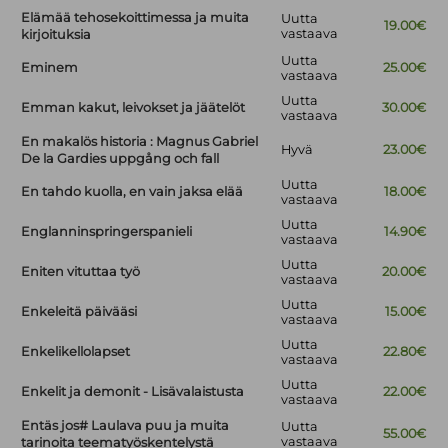
Elämää tehosekoittimessa ja muita
Uutta
19.00€
vastaava
kirjoituksia
Uutta
Eminem
25.00€
vastaava
Uutta
Emman kakut, leivokset ja jäätelöt
30.00€
vastaava
En makalös historia : Magnus Gabriel
Hyvä
23.00€
De la Gardies uppgång och fall
Uutta
En tahdo kuolla, en vain jaksa elää
18.00€
vastaava
Uutta
Englanninspringerspanieli
14.90€
vastaava
Uutta
Eniten vituttaa työ
20.00€
vastaava
Uutta
Enkeleitä päivääsi
15.00€
vastaava
Uutta
Enkelikellolapset
22.80€
vastaava
Uutta
Enkelit ja demonit - Lisävalaistusta
22.00€
vastaava
Entäs jos# Laulava puu ja muita
Uutta
55.00€
vastaava
tarinoita teematyöskentelystä