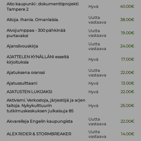
Aito kaupunki : dokumenttiprojekti
Hyvä
40.00€
Tampere 2
Uutta
Aitoja. Ihania. Omanlaisia.
38.00€
vastaava
Aivojumppaa - 300 pähkinää
Uutta
19.00€
vastaava
purtavaksi
Uutta
Ajansiivouskirja
24.00€
vastaava
AJATTELEN KYNÄLLÄNI esseitä
Hyvä
17.00€
kirjoituksia
Uutta
Ajatuksena oranssi
22.00€
vastaava
Ajatussulttaani
Hyvä
13.00€
AJATUSTEN LUKIJAKSI
Hyvä
22.00€
Aktivismi. Verkostoja, järjestöjä ja arjen
taitoja. Nykykulttuurin
Hyvä
25.00€
tutkimuskeskuksen julkaisuja 85
Uutta
Akvarelleja Engelin kaupungista
22.00€
vastaava
Uutta
ALEX RIDER & STORMBREAKER
14.00€
vastaava