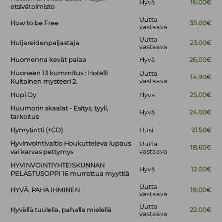
Hyvä
16.00€
etsivätoimisto
Uutta
How to be Free
35.00€
vastaava
Uutta
Huijareidenpaljastaja
23.00€
vastaava
Huomenna kevät palaa
Hyvä
26.00€
Huoneen 13 kummitus : Hotelli
Uutta
14.90€
vastaava
Kultainen mysteeri 2.
Hupi Oy
Hyvä
25.00€
Huumorin skaalat - Esitys, tyyli,
Hyvä
24.00€
tarkoitus
Hymytintti (+CD)
Uusi
21.50€
Hyvinvointivaltio Houkutteleva lupaus
Uutta
18.60€
vastaava
vai karvas pettymys
HYVINVOINTIYHTEISKUNNAN
Hyvä
12.00€
PELASTUSOPPI 16 murrettua myyttiä
Uutta
HYVÄ, PAHA IHMINEN
19.00€
vastaava
Uutta
Hyvällä tuulella, pahalla mielellä
22.00€
vastaava