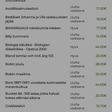
tuutulauluja
Uutta
Avioliittosimulaattori
17.00€
vastaava
Bestikset Johanna ja Ulla salaisuuksien
Uutta
18.50€
vastaava
jäjillä
BIKINIRAJAUS näkökulmia kieleen
Hyvä
17.20€
Uutta
Billy Summers
14.00€
vastaava
Biologia eläväksi - Biologian
Hyvä
44.00€
didaktiikka - Opetus 2000
Bland tomtar och troll. årg 103
Hyvä
23.00€
Uutta
Bobin joulu
28.00€
vastaava
Uutta
Bobin maailma
20.00€
vastaava
Bore 1897-1997: vuosisata suomalaista
Uutta
44.00€
vastaava
merenkulkua
Bucket list : 500 asiaa jotka haluat
Uutta
20.00€
vastaava
kokea elämäsi aikana
Uutta
CHARANAVI
15.70€
vastaava