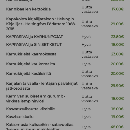
Uutta
Kannibaalien keittokirja
17.00€
vastaava
Kapakoista kirjailijataloon : Helsingin
Uutta
Kirjailijat - Helsingfors Författare 1968-
29.00€
vastaava
2018
KAPPASIVAI ja KARHUNPOJAT
Hyvä
23.80€
KAPPASIVAI ja SINISET KETUT
Hyvä
18.00€
Uutta
Karhukirjeitä kaamoksesta
23.00€
vastaava
Karhukirjeitä kaukomailta
Hyvä
20.00€
Uutta
Karhukirjeitä kesäleiriltä
20.00€
vastaava
Karjalan taivaalla - lentäjän päiväkirjat
Uutta
29.90€
vastaava
jatkosodasta
Karmivan suloiset amigurumit -
Uutta
18.00€
vastaava
virkkaa lempihirviösi
Kasvatusviisautta kiireisille
Hyvä
18.00€
Kasvisseikkailu
Hyvä
19.00€
Katsomosta kulisseihin - satavuotias
Hyvä
48.00€
Joensuun kaupunginteatteri