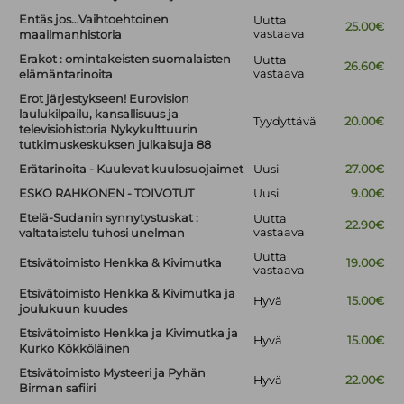
Entäs jos…Vaihtoehtoinen
Uutta
25.00€
vastaava
maailmanhistoria
Erakot : omintakeisten suomalaisten
Uutta
26.60€
vastaava
elämäntarinoita
Erot järjestykseen! Eurovision
laulukilpailu, kansallisuus ja
Tyydyttävä
20.00€
televisiohistoria Nykykulttuurin
tutkimuskeskuksen julkaisuja 88
Erätarinoita - Kuulevat kuulosuojaimet
Uusi
27.00€
ESKO RAHKONEN - TOIVOTUT
Uusi
9.00€
Etelä-Sudanin synnytystuskat :
Uutta
22.90€
vastaava
valtataistelu tuhosi unelman
Uutta
Etsivätoimisto Henkka & Kivimutka
19.00€
vastaava
Etsivätoimisto Henkka & Kivimutka ja
Hyvä
15.00€
joulukuun kuudes
Etsivätoimisto Henkka ja Kivimutka ja
Hyvä
15.00€
Kurko Kökköläinen
Etsivätoimisto Mysteeri ja Pyhän
Hyvä
22.00€
Birman safiiri