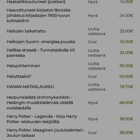
Haaksirikkoutuneet (pokkari)
Hyvä
14.00€
Haavoittuneet kirjastot-libricide:
johdatus kirjastojen 1900-luvun
Hyvä
24.00€
kohtaloihin
Uutta
Haitulan taikahattu
23.00€
vastaava
Halkojen Suomi : energiaa puusta
Uusi
16.00€
Hallitse stressiä - Tunnetaidoilla irti
Uutta
32.00€
vastaava
paineista
Uutta
Halujohtaminen
39.00€
vastaava
Haluttaako?
Uusi
40.00€
Uutta
HANAN MATKALAUKKU
18.70€
vastaava
Harpunkielistä shimmykarkkiin -
Helsingin musiikkielämää viidellä
Hyvä
48.00€
vuosisadalla
Harry Potter - Legenda - kirja Harry
Hyvä
38.00€
Potter -elokuvien tekijöiltä
Harry Potter. Maaginen joulukalenteri :
Uusi
38.00€
Joulun taikaa!