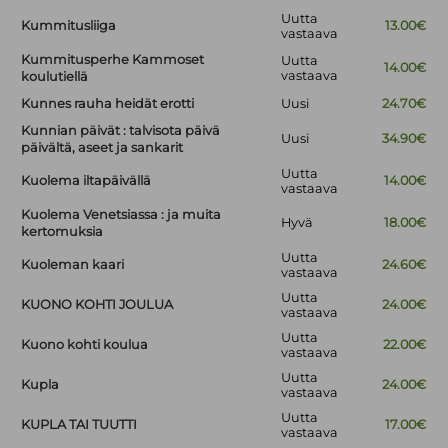
Uutta
Kummitusliiga
13.00€
vastaava
Kummitusperhe Kammoset
Uutta
14.00€
vastaava
koulutiellä
Kunnes rauha heidät erotti
Uusi
24.70€
Kunnian päivät : talvisota päivä
Uusi
34.90€
päivältä, aseet ja sankarit
Uutta
Kuolema iltapäivällä
14.00€
vastaava
Kuolema Venetsiassa : ja muita
Hyvä
18.00€
kertomuksia
Uutta
Kuoleman kaari
24.60€
vastaava
Uutta
KUONO KOHTI JOULUA
24.00€
vastaava
Uutta
Kuono kohti koulua
22.00€
vastaava
Uutta
Kupla
24.00€
vastaava
Uutta
KUPLA TAI TUUTTI
17.00€
vastaava