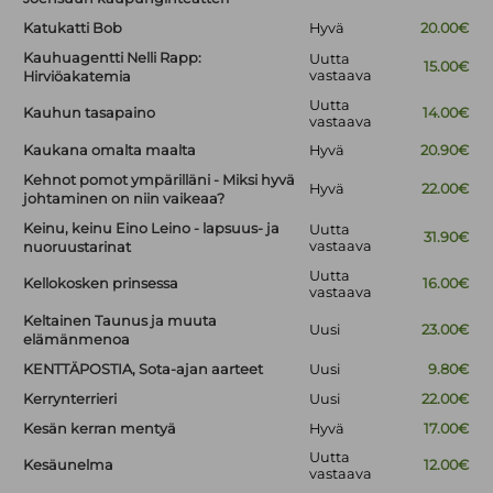
Katukatti Bob
Hyvä
20.00€
Kauhuagentti Nelli Rapp:
Uutta
15.00€
vastaava
Hirviöakatemia
Uutta
Kauhun tasapaino
14.00€
vastaava
Kaukana omalta maalta
Hyvä
20.90€
Kehnot pomot ympärilläni - Miksi hyvä
Hyvä
22.00€
johtaminen on niin vaikeaa?
Keinu, keinu Eino Leino - lapsuus- ja
Uutta
31.90€
vastaava
nuoruustarinat
Uutta
Kellokosken prinsessa
16.00€
vastaava
Keltainen Taunus ja muuta
Uusi
23.00€
elämänmenoa
KENTTÄPOSTIA, Sota-ajan aarteet
Uusi
9.80€
Kerrynterrieri
Uusi
22.00€
Kesän kerran mentyä
Hyvä
17.00€
Uutta
Kesäunelma
12.00€
vastaava