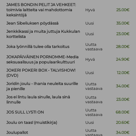
JAMES BONDIN PELIT JA VEHKEET:
toimivia laitteita vai mahdottomia
Hyvä
25.00€
keksintöjä
Jean Sibeliuksen pöydässä
Uusi
35.00€
Jenkkikassi ja muita juttuja Kukkulan
Uusi
23.00€
korttelista
Uutta
Joka lyönnillä tulee olla tarkoitus
28.00€
vastaava
JOKAPÄIVÄINEN PORNOMME-Media
Hyvä
24.90€
seksuaalisuus ja populaarikulttuuri
JOKERI POKERI BOX - TALVISHOW!
Uusi
12.00€
(DVD)
Joridin joulu - Ihania neuleita suurille
Uutta
34.00€
vastaava
ja pienille
Jos ei lintu laula sinulle, laula sinä
Uutta
23.00€
vastaava
linnulle
Uutta
JOS SULL LYSTI ON
68.00€
vastaava
Joulu on taas! (muistikirja)
Uusi
20.60€
Uutta
Joulupallot
34.00€
vastaava