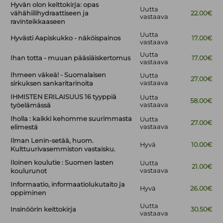
Hyvän olon keittokirja: opas
Uutta
vähähiilihydraattiseen ja
22.00€
vastaava
ravinteikkaaseen
Uutta
Hyvästi Aapiskukko - näköispainos
17.00€
vastaava
Uutta
Ihan totta - muuan pääsiäiskertomus
17.00€
vastaava
Ihmeen väkeä! - Suomalaisen
Uutta
27.00€
vastaava
sirkuksen sankaritarinoita
IHMISTEN ERILAISUUS 16 tyyppiä
Uutta
58.00€
vastaava
työelämässä
Iholla : kaikki kehomme suurimmasta
Uutta
27.00€
vastaava
elimestä
Ilman Lenin-setää, huom.
Hyvä
10.00€
Kulttuurivasemmiston vastaisku.
Iloinen koulutie : Suomen lasten
Uutta
21.00€
vastaava
koulurunot
Informaatio, informaatiolukutaito ja
Hyvä
26.00€
oppiminen
Uutta
Insinöörin keittokirja
30.50€
vastaava