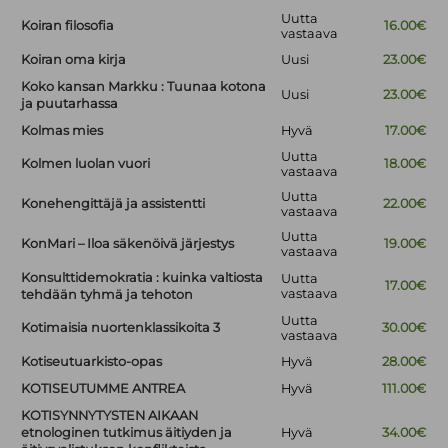
Uutta
Koiran filosofia
16.00€
vastaava
Koiran oma kirja
Uusi
23.00€
Koko kansan Markku : Tuunaa kotona
Uusi
23.00€
ja puutarhassa
Kolmas mies
Hyvä
17.00€
Uutta
Kolmen luolan vuori
18.00€
vastaava
Uutta
Konehengittäjä ja assistentti
22.00€
vastaava
Uutta
KonMari – Iloa säkenöivä järjestys
19.00€
vastaava
Konsulttidemokratia : kuinka valtiosta
Uutta
17.00€
vastaava
tehdään tyhmä ja tehoton
Uutta
Kotimaisia nuortenklassikoita 3
30.00€
vastaava
Kotiseutuarkisto-opas
Hyvä
28.00€
KOTISEUTUMME ANTREA
Hyvä
111.00€
KOTISYNNYTYSTEN AIKAAN
etnologinen tutkimus äitiyden ja
Hyvä
34.00€