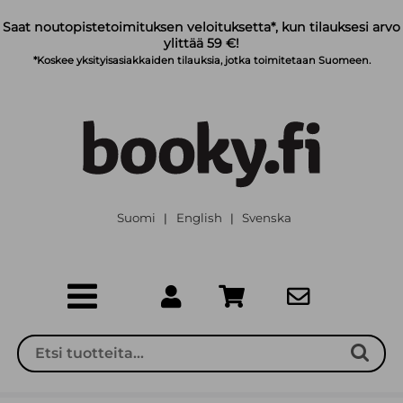
Siirry pääsisältöön
Saat noutopistetoimituksen veloituksetta*, kun tilauksesi arvo
ylittää 59 €!
*Koskee yksityisasiakkaiden tilauksia, jotka toimitetaan Suomeen.
Suomi
English
Svenska
|
|