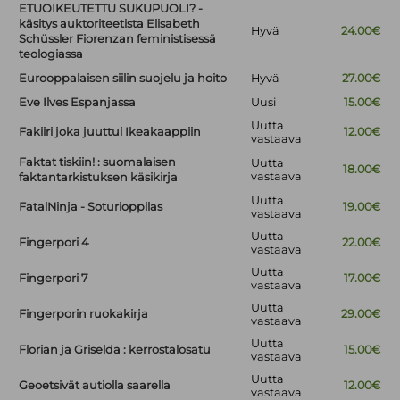
ETUOIKEUTETTU SUKUPUOLI? -
käsitys auktoriteetista Elisabeth
Hyvä
24.00€
Schüssler Fiorenzan feministisessä
teologiassa
Eurooppalaisen siilin suojelu ja hoito
Hyvä
27.00€
Eve Ilves Espanjassa
Uusi
15.00€
Uutta
Fakiiri joka juuttui Ikeakaappiin
12.00€
vastaava
Faktat tiskiin! : suomalaisen
Uutta
18.00€
vastaava
faktantarkistuksen käsikirja
Uutta
FatalNinja - Soturioppilas
19.00€
vastaava
Uutta
Fingerpori 4
22.00€
vastaava
Uutta
Fingerpori 7
17.00€
vastaava
Uutta
Fingerporin ruokakirja
29.00€
vastaava
Uutta
Florian ja Griselda : kerrostalosatu
15.00€
vastaava
Uutta
Geoetsivät autiolla saarella
12.00€
vastaava