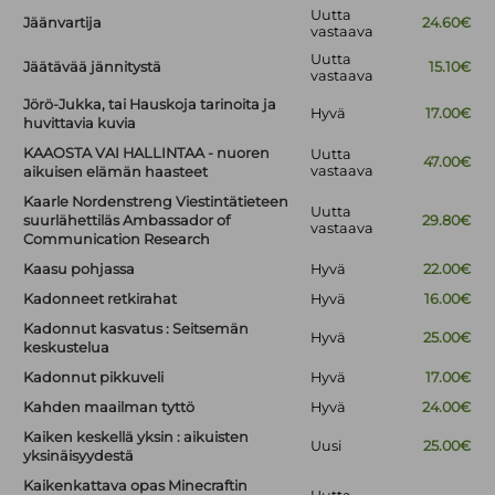
Uutta
Jäänvartija
24.60€
vastaava
Uutta
Jäätävää jännitystä
15.10€
vastaava
Jörö-Jukka, tai Hauskoja tarinoita ja
Hyvä
17.00€
huvittavia kuvia
KAAOSTA VAI HALLINTAA - nuoren
Uutta
47.00€
vastaava
aikuisen elämän haasteet
Kaarle Nordenstreng Viestintätieteen
Uutta
suurlähettiläs Ambassador of
29.80€
vastaava
Communication Research
Kaasu pohjassa
Hyvä
22.00€
Kadonneet retkirahat
Hyvä
16.00€
Kadonnut kasvatus : Seitsemän
Hyvä
25.00€
keskustelua
Kadonnut pikkuveli
Hyvä
17.00€
Kahden maailman tyttö
Hyvä
24.00€
Kaiken keskellä yksin : aikuisten
Uusi
25.00€
yksinäisyydestä
Kaikenkattava opas Minecraftin