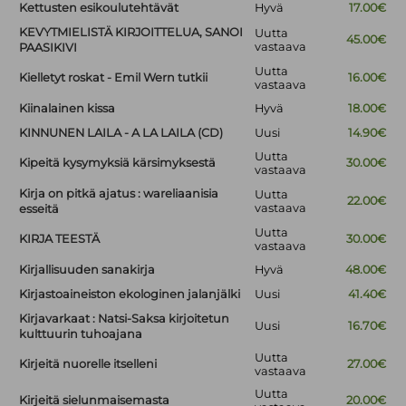
Kettusten esikoulutehtävät
Hyvä
17.00€
KEVYTMIELISTÄ KIRJOITTELUA, SANOI
Uutta
45.00€
vastaava
PAASIKIVI
Uutta
Kielletyt roskat - Emil Wern tutkii
16.00€
vastaava
Kiinalainen kissa
Hyvä
18.00€
KINNUNEN LAILA - A LA LAILA (CD)
Uusi
14.90€
Uutta
Kipeitä kysymyksiä kärsimyksestä
30.00€
vastaava
Kirja on pitkä ajatus : wareliaanisia
Uutta
22.00€
vastaava
esseitä
Uutta
KIRJA TEESTÄ
30.00€
vastaava
Kirjallisuuden sanakirja
Hyvä
48.00€
Kirjastoaineiston ekologinen jalanjälki
Uusi
41.40€
Kirjavarkaat : Natsi-Saksa kirjoitetun
Uusi
16.70€
kulttuurin tuhoajana
Uutta
Kirjeitä nuorelle itselleni
27.00€
vastaava
Uutta
Kirjeitä sielunmaisemasta
20.00€