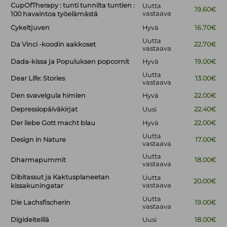
CupOfTherapy : tunti tunnilta tuntien :
Uutta
19.60€
vastaava
100 havaintoa työelämästä
Cykeltjuven
Hyvä
16.70€
Uutta
Da Vinci -koodin aakkoset
22.70€
vastaava
Dada-kissa ja Populuksen popcornit
Hyvä
19.00€
Uutta
Dear Life: Stories
13.00€
vastaava
Den svavelgula himlen
Hyvä
22.00€
Depressiopäiväkirjat
Uusi
22.40€
Der liebe Gott macht blau
Hyvä
22.00€
Uutta
Design in Nature
17.00€
vastaava
Uutta
Dharmapummit
18.00€
vastaava
Dibitassut ja Kaktusplaneetan
Uutta
20.00€
vastaava
kissakuningatar
Uutta
Die Lachsfischerin
19.00€
vastaava
Digideiteillä
Uusi
18.00€