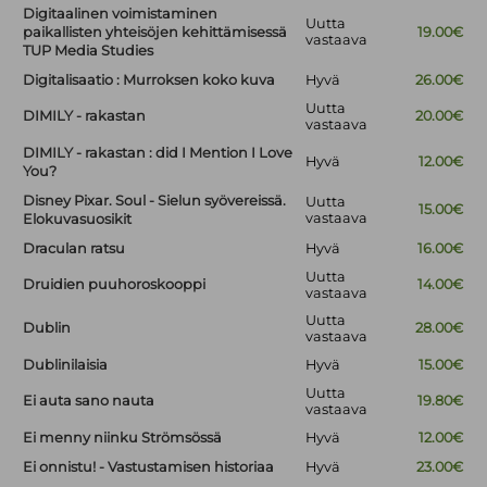
Digitaalinen voimistaminen
Uutta
paikallisten yhteisöjen kehittämisessä
19.00€
vastaava
TUP Media Studies
Digitalisaatio : Murroksen koko kuva
Hyvä
26.00€
Uutta
DIMILY - rakastan
20.00€
vastaava
DIMILY - rakastan : did I Mention I Love
Hyvä
12.00€
You?
Disney Pixar. Soul - Sielun syövereissä.
Uutta
15.00€
vastaava
Elokuvasuosikit
Draculan ratsu
Hyvä
16.00€
Uutta
Druidien puuhoroskooppi
14.00€
vastaava
Uutta
Dublin
28.00€
vastaava
Dublinilaisia
Hyvä
15.00€
Uutta
Ei auta sano nauta
19.80€
vastaava
Ei menny niinku Strömsössä
Hyvä
12.00€
Ei onnistu! - Vastustamisen historiaa
Hyvä
23.00€