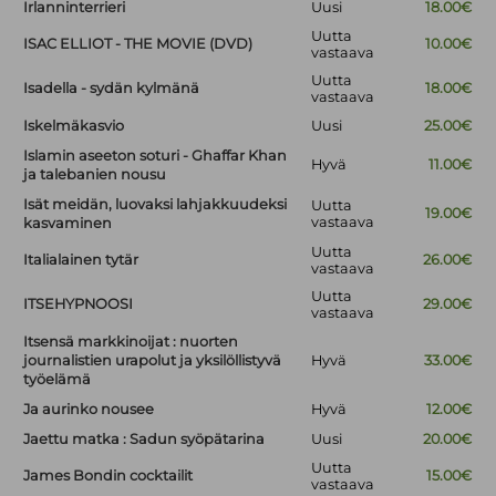
Irlanninterrieri
Uusi
18.00€
Uutta
ISAC ELLIOT - THE MOVIE (DVD)
10.00€
vastaava
Uutta
Isadella - sydän kylmänä
18.00€
vastaava
Iskelmäkasvio
Uusi
25.00€
Islamin aseeton soturi - Ghaffar Khan
Hyvä
11.00€
ja talebanien nousu
Isät meidän, luovaksi lahjakkuudeksi
Uutta
19.00€
vastaava
kasvaminen
Uutta
Italialainen tytär
26.00€
vastaava
Uutta
ITSEHYPNOOSI
29.00€
vastaava
Itsensä markkinoijat : nuorten
journalistien urapolut ja yksilöllistyvä
Hyvä
33.00€
työelämä
Ja aurinko nousee
Hyvä
12.00€
Jaettu matka : Sadun syöpätarina
Uusi
20.00€
Uutta
James Bondin cocktailit
15.00€
vastaava