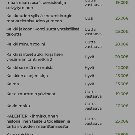
Uutta
maailmaan : osa 1, perusteet ja
19.00€
vastaava
selviytyminen
Kaikkeuden sylissä : neurokirurgin
Uusi
23.00€
matka tietoisuuden ytimeen
Kaikki jakoon! Kohti uutta yhteisöllistä
Uutta
25.00€
vastaava
taloutta
Uutta
Kaikki minun roolini
28.00€
vastaava
Kaikki ranteet auki : kirjallisen
Hyvä
20.00€
viestinnän tähtihetkiä 2
Kaikki se mitä en muista
Hyvä
12.00€
Kaikkien aikojen kirja
Hyvä
15.00€
Kaima
Hyvä
13.00€
Uutta
Kaisa-mummin yövieraat
19.00€
vastaava
Uutta
Kakin maku
17.00€
vastaava
KALENTERI - ihmiskunnan
Uutta
historiallinen taistelu todellisen ja
23.00€
vastaava
tarkan vuoden määrittämisestä
Kannabiskirja
Uusi
25.90€