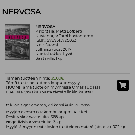
NERVOSA
NERVOSA
Kirjoittaja: Metti Löfberg
Kustantaja: Torni kustantamo
ISBN: 9789515795052
Kieli: Suomi
Julkaisuvuosi: 2017
Kuntoluokka: Hyvä
Saatavilla: 1kpl
Tämän tuotteen hinta:
35.00€
Tämä tuote on uutena loppuunmyyty.
HUOM! Tämä tuote on myynnissä Omakaupassa
Lue lisää Omakaupasta
tämän linkin
kautta!
tekijän signeeraama, eri kansi kuin kuvassa
Myyjän aiemmin tekemät kaupat: 473 kpl
Positiivisia arvosteluita:
368 kpl
Negatiivisia arvosteluita:
3 kpl
Myyjällä myynnissä olevien tuotteiden määrä (kts. alla): 922 kpl