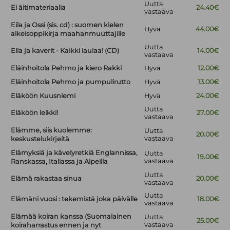
Uutta
Ei äitimateriaalia
24.40€
vastaava
Eila ja Ossi (sis. cd) : suomen kielen
Hyvä
44.00€
alkeisoppikirja maahanmuuttajille
Uutta
Ella ja kaverit - Kaikki laulaa! (CD)
14.00€
vastaava
Eläinhoitola Pehmo ja kiero Rakki
Hyvä
12.00€
Eläinhoitola Pehmo ja pumpulirutto
Hyvä
13.00€
Eläköön Kuusniemi
Hyvä
24.00€
Uutta
Eläköön leikki!
27.00€
vastaava
Elämme, siis kuolemme:
Uutta
20.00€
vastaava
keskustelukirjeitä
Elämyksiä ja kävelyretkiä Englannissa,
Uutta
19.00€
vastaava
Ranskassa, Italiassa ja Alpeilla
Uutta
Elämä rakastaa sinua
20.00€
vastaava
Uutta
Elämäni vuosi : tekemistä joka päivälle
18.00€
vastaava
Elämää koiran kanssa (Suomalainen
Uutta
25.00€
vastaava
koiraharrastus ennen ja nyt