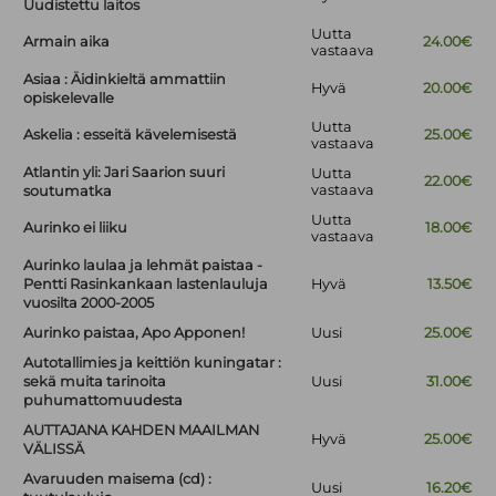
Uudistettu laitos
Uutta
Armain aika
24.00€
vastaava
Asiaa : Äidinkieltä ammattiin
Hyvä
20.00€
opiskelevalle
Uutta
Askelia : esseitä kävelemisestä
25.00€
vastaava
Atlantin yli: Jari Saarion suuri
Uutta
22.00€
vastaava
soutumatka
Uutta
Aurinko ei liiku
18.00€
vastaava
Aurinko laulaa ja lehmät paistaa -
Pentti Rasinkankaan lastenlauluja
Hyvä
13.50€
vuosilta 2000-2005
Aurinko paistaa, Apo Apponen!
Uusi
25.00€
Autotallimies ja keittiön kuningatar :
sekä muita tarinoita
Uusi
31.00€
puhumattomuudesta
AUTTAJANA KAHDEN MAAILMAN
Hyvä
25.00€
VÄLISSÄ
Avaruuden maisema (cd) :
Uusi
16.20€