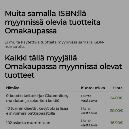
Muita samalla ISBN:llä
myynnissä olevia tuotteita
Omakaupassa
Ei muita käytettyjä tuotteita myynnissä samalla ISBN-
numerolla.
Kaikki tällä myyjällä
Omakaupassa myynnissä olevat
tuotteet
Nimike
Kuntoluokka
Hinta
0-koodin keittokirja : Gluteeniton,
Uutta
24.00€
vastaava
maidoton ja sokeriton keittiö
10 tunnin dieetti : kevyt olo ja lisää
Uutta
20.00€
vastaava
elinvoimaa pätkäpaastolla
Uutta
102 askelta mummilaan
18.90€
vastaava