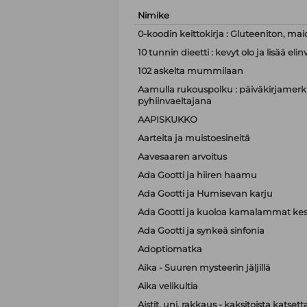
Nimike
0-koodin keittokirja : Gluteeniton, mai
10 tunnin dieetti : kevyt olo ja lisää e
102 askelta mummilaan
Aamulla rukouspolku : päiväkirjamerki
pyhiinvaeltajana
AAPISKUKKO
Aarteita ja muistoesineitä
Aavesaaren arvoitus
Ada Gootti ja hiiren haamu
Ada Gootti ja Humisevan karju
Ada Gootti ja kuoloa kamalammat kest
Ada Gootti ja synkeä sinfonia
Adoptiomatka
Aika - Suuren mysteerin jäljillä
Aika velikultia
Aistit, uni, rakkaus - kaksitoista katset