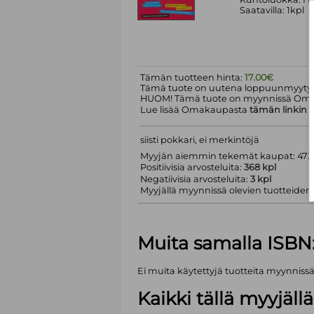
Saatavilla: 1kpl
Tämän tuotteen hinta:
17.00€
Tämä tuote on uutena loppuunmyyty.
HUOM! Tämä tuote on myynnissä Om
Lue lisää Omakaupasta
tämän linkin
k
siisti pokkari, ei merkintöjä
Myyjän aiemmin tekemät kaupat: 473 
Positiivisia arvosteluita:
368 kpl
Negatiivisia arvosteluita:
3 kpl
Myyjällä myynnissä olevien tuotteiden m
Muita samalla ISBN
Ei muita käytettyjä tuotteita myynniss
Kaikki tällä myyjäl