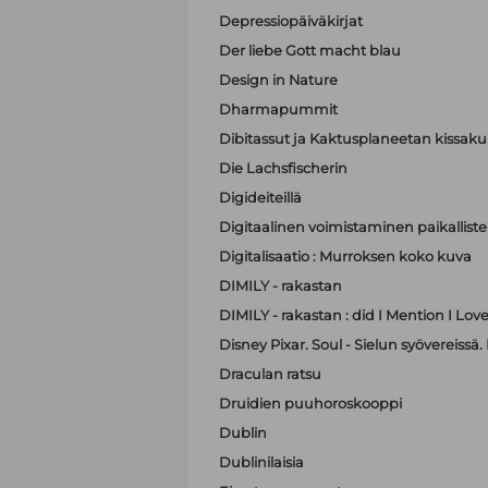
Depressiopäiväkirjat
Der liebe Gott macht blau
Design in Nature
Dharmapummit
Dibitassut ja Kaktusplaneetan kissak
Die Lachsfischerin
Digideiteillä
Digitaalinen voimistaminen paikallist
Digitalisaatio : Murroksen koko kuva
DIMILY - rakastan
DIMILY - rakastan : did I Mention I Lov
Disney Pixar. Soul - Sielun syövereissä.
Draculan ratsu
Druidien puuhoroskooppi
Dublin
Dublinilaisia