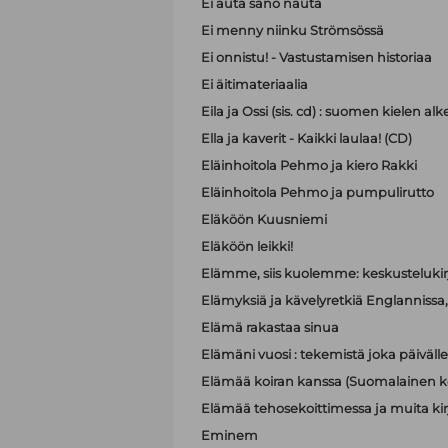
Ei auta sano nauta
Ei menny niinku Strömsössä
Ei onnistu! - Vastustamisen historiaa
Ei äitimateriaalia
Eila ja Ossi (sis. cd) : suomen kielen 
Ella ja kaverit - Kaikki laulaa! (CD)
Eläinhoitola Pehmo ja kiero Rakki
Eläinhoitola Pehmo ja pumpulirutto
Eläköön Kuusniemi
Eläköön leikki!
Elämme, siis kuolemme: keskustelukir
Elämyksiä ja kävelyretkiä Englannissa, R
Elämä rakastaa sinua
Elämäni vuosi : tekemistä joka päivälle
Elämää koiran kanssa (Suomalainen ko
Elämää tehosekoittimessa ja muita kir
Eminem