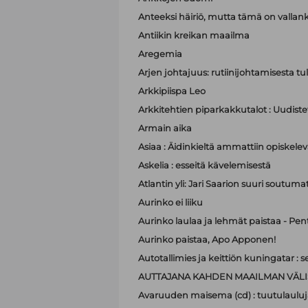
Anteeksi häiriö, mutta tämä on valla
Antiikin kreikan maailma
Aregemia
Arjen johtajuus: rutiinijohtamisesta tu
Arkkipiispa Leo
Arkkitehtien piparkakkutalot : Uudistet
Armain aika
Asiaa : Äidinkieltä ammattiin opiskelev
Askelia : esseitä kävelemisestä
Atlantin yli: Jari Saarion suuri soutuma
Aurinko ei liiku
Aurinko laulaa ja lehmät paistaa - Pen
Aurinko paistaa, Apo Apponen!
Autotallimies ja keittiön kuningatar 
AUTTAJANA KAHDEN MAAILMAN VÄLI
Avaruuden maisema (cd) : tuutulauluj