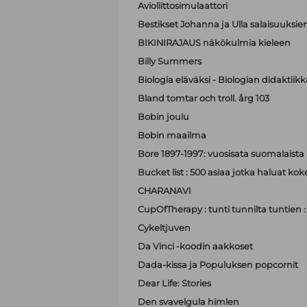
Avioliittosimulaattori
Bestikset Johanna ja Ulla salaisuuksien 
BIKINIRAJAUS näkökulmia kieleen
Billy Summers
Biologia eläväksi - Biologian didaktiik
Bland tomtar och troll. årg 103
Bobin joulu
Bobin maailma
Bore 1897-1997: vuosisata suomalaist
Bucket list : 500 asiaa jotka haluat ko
CHARANAVI
CupOfTherapy : tunti tunnilta tuntien 
Cykeltjuven
Da Vinci -koodin aakkoset
Dada-kissa ja Populuksen popcornit
Dear Life: Stories
Den svavelgula himlen