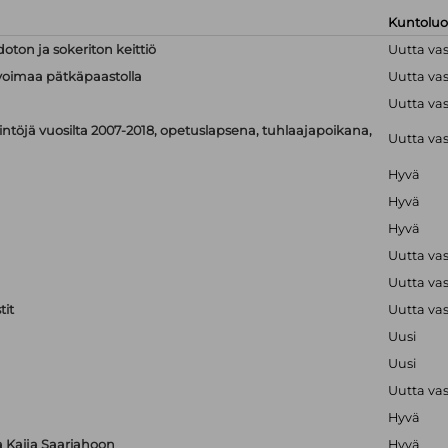
Kuntolu
doton ja sokeriton keittiö
Uutta va
linvoimaa pätkäpaastolla
Uutta va
Uutta va
ntöjä vuosilta 2007-2018, opetuslapsena, tuhlaajapoikana,
Uutta va
Hyvä
Hyvä
Hyvä
Uutta va
Uutta va
it
Uutta va
Uusi
Uusi
Uutta va
Hyvä
ta Kaija Saariahoon
Hyvä