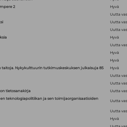
ampere 2
Hyvä
Uutta va
si
Uutta va
Uutta va
ksia
Hyvä
Uutta va
Hyvä
Hyvä
jen taitoja. Nykykulttuurin tutkimuskeskuksen julkaisuja 85
Hyvä
Uutta va
Uutta va
on tietosanakirja
Uutta va
n teknologiapolitiikan ja sen toimijaorganisaatioiden
Uutta va
Uutta va
Hyvä
Uutta va