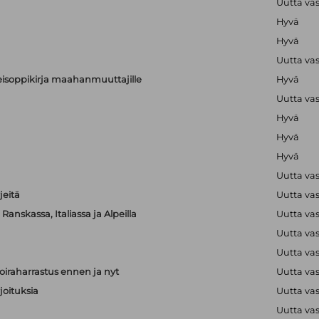
Uutta va
Hyvä
Hyvä
Uutta va
alkeisoppikirja maahanmuuttajille
Hyvä
Uutta va
Hyvä
Hyvä
Hyvä
Uutta va
jeitä
Uutta va
anskassa, Italiassa ja Alpeilla
Uutta va
Uutta va
Uutta va
iraharrastus ennen ja nyt
Uutta va
joituksia
Uutta va
Uutta va