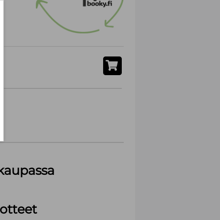
akaupassa
otteet