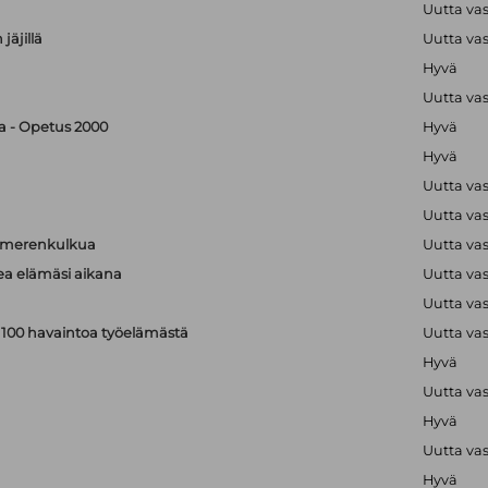
Uutta va
jäjillä
Uutta va
Hyvä
Uutta va
ka - Opetus 2000
Hyvä
Hyvä
Uutta va
Uutta va
a merenkulkua
Uutta va
kea elämäsi aikana
Uutta va
Uutta va
: 100 havaintoa työelämästä
Uutta va
Hyvä
Uutta va
Hyvä
Uutta va
Hyvä