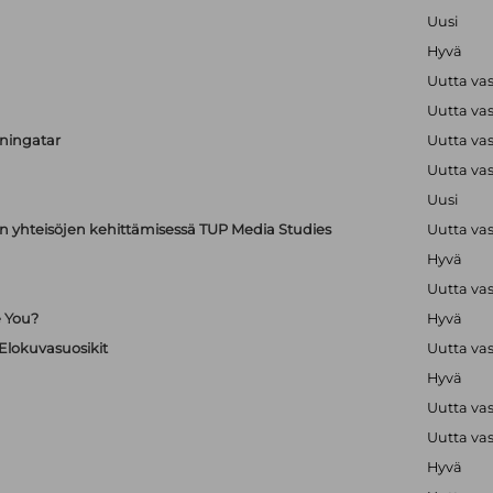
Uusi
Hyvä
Uutta va
Uutta va
uningatar
Uutta va
Uutta va
Uusi
en yhteisöjen kehittämisessä TUP Media Studies
Uutta va
Hyvä
Uutta va
e You?
Hyvä
 Elokuvasuosikit
Uutta va
Hyvä
Uutta va
Uutta va
Hyvä