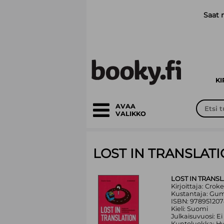
Siirry pääsisältöön
Saat 
K
AVAA
VALIKKO
LOST IN TRANSLAT
LOST IN TRANS
Kirjoittaja: Croke
Kustantaja: Gu
ISBN: 978951207
Kieli: Suomi
Julkaisuvuosi: Ei
Kuntoluokka: H