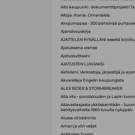
Aito kaupunki : dokumenttiprojekti T
Aitoja. Ihania. Omanlaisia.
Aivojumppaa - 300 pähkinää purtavak
Ajansiivouskirja
AJATTELEN KYNÄLLÄNI esseitä kirjoitu
Ajatuksena oranssi
Ajatussulttaani
AJATUSTEN LUKIJAKSI
Aktivismi. Verkostoja, järjestöjä ja ar
Akvarelleja Engelin kaupungista
ALEX RIDER & STORMBREAKER
Alta vita - porotalouden ja Lapin luonn
Altavastaajasta ykköskenttään - Suome
kehitysvaiheita 1960-luvulta nykypäiv
Alussa oli käännös
Amari ja yön veljet
Ankkojen Suomi