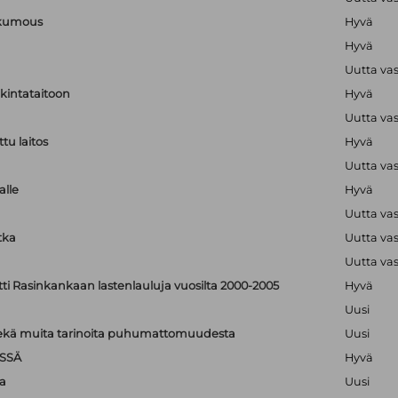
nkumous
Hyvä
Hyvä
Uutta va
lkintataitoon
Hyvä
Uutta va
tu laitos
Hyvä
Uutta va
alle
Hyvä
Uutta va
tka
Uutta va
Uutta va
tti Rasinkankaan lastenlauluja vuosilta 2000-2005
Hyvä
Uusi
: sekä muita tarinoita puhumattomuudesta
Uusi
SSÄ
Hyvä
a
Uusi