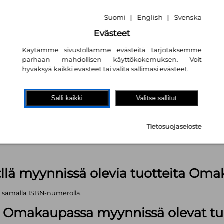
Suomi
English
Svenska
|
|
Evästeet
Käytämme sivustollamme evästeitä tarjotaksemme
parhaan mahdollisen käyttökokemuksen. Voit
hyväksyä kaikki evästeet tai valita sallimasi evästeet.
akaupassa
autta!
Salli kaikki
Valitse sallitut
kpl
Tietosuojaseloste
äärä (kts. alla): 922 kpl
:llä myynnissä olevia tuotteita Om
ä samalla ISBN-numerolla.
lä Omakaupassa myynnissä olevat tu