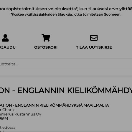
noutopistetoimituksen veloituksetta*, kun tilauksesi arvo ylittää
*Koskee yksityisasiakkaiden tilauksia, jotka toimitetaan Suomeen.
IRJAUDU
OSTOSKORI
TILAA UUTISKIRJE
ION - ENGLANNIN KIELIKÖMMÄHD
LATION - ENGLANNIN KIELIKÖMMÄHDYKSIÄ MAAILMALTA
r Charlie
mmerus Kustannus Oy
8691
 tiedossa
yvä