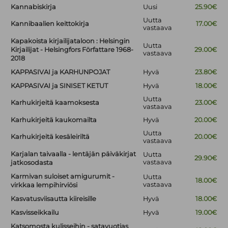
Kannabiskirja
Uusi
25.90€
Uutta
Kannibaalien keittokirja
17.00€
vastaava
Kapakoista kirjailijataloon : Helsingin
Uutta
Kirjailijat - Helsingfors Författare 1968-
29.00€
vastaava
2018
KAPPASIVAI ja KARHUNPOJAT
Hyvä
23.80€
KAPPASIVAI ja SINISET KETUT
Hyvä
18.00€
Uutta
Karhukirjeitä kaamoksesta
23.00€
vastaava
Karhukirjeitä kaukomailta
Hyvä
20.00€
Uutta
Karhukirjeitä kesäleiriltä
20.00€
vastaava
Karjalan taivaalla - lentäjän päiväkirjat
Uutta
29.90€
vastaava
jatkosodasta
Karmivan suloiset amigurumit -
Uutta
18.00€
vastaava
virkkaa lempihirviösi
Kasvatusviisautta kiireisille
Hyvä
18.00€
Kasvisseikkailu
Hyvä
19.00€
Katsomosta kulisseihin - satavuotias