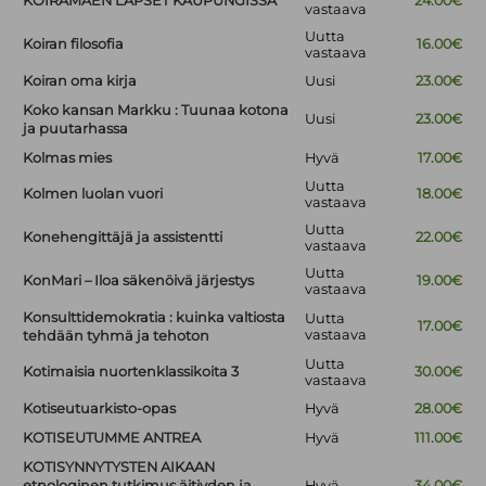
KOIRAMÄEN LAPSET KAUPUNGISSA
24.00€
vastaava
Uutta
Koiran filosofia
16.00€
vastaava
Koiran oma kirja
Uusi
23.00€
Koko kansan Markku : Tuunaa kotona
Uusi
23.00€
ja puutarhassa
Kolmas mies
Hyvä
17.00€
Uutta
Kolmen luolan vuori
18.00€
vastaava
Uutta
Konehengittäjä ja assistentti
22.00€
vastaava
Uutta
KonMari – Iloa säkenöivä järjestys
19.00€
vastaava
Konsulttidemokratia : kuinka valtiosta
Uutta
17.00€
vastaava
tehdään tyhmä ja tehoton
Uutta
Kotimaisia nuortenklassikoita 3
30.00€
vastaava
Kotiseutuarkisto-opas
Hyvä
28.00€
KOTISEUTUMME ANTREA
Hyvä
111.00€
KOTISYNNYTYSTEN AIKAAN
etnologinen tutkimus äitiyden ja
Hyvä
34.00€