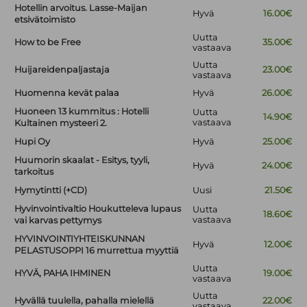
Hotellin arvoitus. Lasse-Maijan
Hyvä
16.00€
etsivätoimisto
Uutta
How to be Free
35.00€
vastaava
Uutta
Huijareidenpaljastaja
23.00€
vastaava
Huomenna kevät palaa
Hyvä
26.00€
Huoneen 13 kummitus : Hotelli
Uutta
14.90€
vastaava
Kultainen mysteeri 2.
Hupi Oy
Hyvä
25.00€
Huumorin skaalat - Esitys, tyyli,
Hyvä
24.00€
tarkoitus
Hymytintti (+CD)
Uusi
21.50€
Hyvinvointivaltio Houkutteleva lupaus
Uutta
18.60€
vastaava
vai karvas pettymys
HYVINVOINTIYHTEISKUNNAN
Hyvä
12.00€
PELASTUSOPPI 16 murrettua myyttiä
Uutta
HYVÄ, PAHA IHMINEN
19.00€
vastaava
Uutta
Hyvällä tuulella, pahalla mielellä
22.00€
vastaava