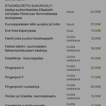
ETUOIKEUTETTU SUKUPUOLI? -
käsitys auktoriteetista Elisabeth
Hyvä
24.00€
Schüssler Fiorenzan feministisessä
teologiassa
Eurooppalaisen siilin suojelu ja hoito
Hyvä
27.00€
Eve Ilves Espanjassa
Uusi
15.00€
Uutta
Fakiiri joka juuttui Ikeakaappiin
12.00€
vastaava
Faktat tiskiin! : suomalaisen
Uutta
18.00€
vastaava
faktantarkistuksen käsikirja
Uutta
FatalNinja - Soturioppilas
19.00€
vastaava
Uutta
Fingerpori 4
22.00€
vastaava
Uutta
Fingerpori 7
17.00€
vastaava
Uutta
Fingerporin ruokakirja
29.00€
vastaava
Uutta
Florian ja Griselda : kerrostalosatu
15.00€
vastaava
Uutta
Geoetsivät autiolla saarella
12.00€