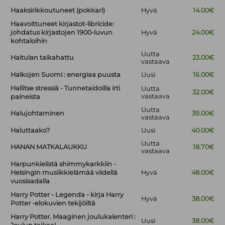
Haaksirikkoutuneet (pokkari)
Hyvä
14.00€
Haavoittuneet kirjastot-libricide:
johdatus kirjastojen 1900-luvun
Hyvä
24.00€
kohtaloihin
Uutta
Haitulan taikahattu
23.00€
vastaava
Halkojen Suomi : energiaa puusta
Uusi
16.00€
Hallitse stressiä - Tunnetaidoilla irti
Uutta
32.00€
vastaava
paineista
Uutta
Halujohtaminen
39.00€
vastaava
Haluttaako?
Uusi
40.00€
Uutta
HANAN MATKALAUKKU
18.70€
vastaava
Harpunkielistä shimmykarkkiin -
Helsingin musiikkielämää viidellä
Hyvä
48.00€
vuosisadalla
Harry Potter - Legenda - kirja Harry
Hyvä
38.00€
Potter -elokuvien tekijöiltä
Harry Potter. Maaginen joulukalenteri :
Uusi
38.00€