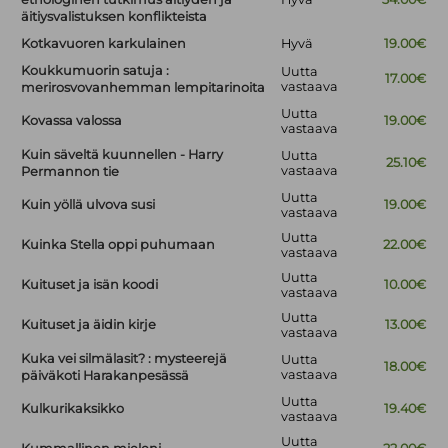
äitiysvalistuksen konflikteista
Kotkavuoren karkulainen
Hyvä
19.00€
Koukkumuorin satuja :
Uutta
17.00€
vastaava
merirosvovanhemman lempitarinoita
Uutta
Kovassa valossa
19.00€
vastaava
Kuin säveltä kuunnellen - Harry
Uutta
25.10€
vastaava
Permannon tie
Uutta
Kuin yöllä ulvova susi
19.00€
vastaava
Uutta
Kuinka Stella oppi puhumaan
22.00€
vastaava
Uutta
Kuituset ja isän koodi
10.00€
vastaava
Uutta
Kuituset ja äidin kirje
13.00€
vastaava
Kuka vei silmälasit? : mysteerejä
Uutta
18.00€
vastaava
päiväkoti Harakanpesässä
Uutta
Kulkurikaksikko
19.40€
vastaava
Uutta