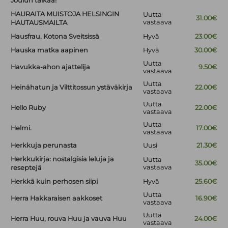
Joulun taikaa!
HAURAITA MUISTOJA HELSINGIN
Uutta
31.00€
vastaava
HAUTAUSMAILTA
Hausfrau. Kotona Sveitsissä
Hyvä
23.00€
Hauska matka aapinen
Hyvä
30.00€
Uutta
Havukka-ahon ajattelija
9.50€
vastaava
Uutta
Heinähatun ja Vilttitossun ystäväkirja
22.00€
vastaava
Uutta
Hello Ruby
22.00€
vastaava
Uutta
Helmi.
17.00€
vastaava
Herkkuja perunasta
Uusi
21.30€
Herkkukirja: nostalgisia leluja ja
Uutta
35.00€
vastaava
reseptejä
Herkkä kuin perhosen siipi
Hyvä
25.60€
Uutta
Herra Hakkaraisen aakkoset
16.90€
vastaava
Uutta
Herra Huu, rouva Huu ja vauva Huu
24.00€
vastaava