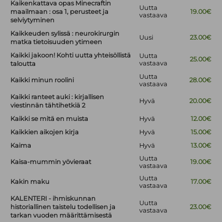
Kaikenkattava opas Minecraftin
Uutta
maailmaan : osa 1, perusteet ja
19.00€
vastaava
selviytyminen
Kaikkeuden sylissä : neurokirurgin
Uusi
23.00€
matka tietoisuuden ytimeen
Kaikki jakoon! Kohti uutta yhteisöllistä
Uutta
25.00€
vastaava
taloutta
Uutta
Kaikki minun roolini
28.00€
vastaava
Kaikki ranteet auki : kirjallisen
Hyvä
20.00€
viestinnän tähtihetkiä 2
Kaikki se mitä en muista
Hyvä
12.00€
Kaikkien aikojen kirja
Hyvä
15.00€
Kaima
Hyvä
13.00€
Uutta
Kaisa-mummin yövieraat
19.00€
vastaava
Uutta
Kakin maku
17.00€
vastaava
KALENTERI - ihmiskunnan
Uutta
historiallinen taistelu todellisen ja
23.00€
vastaava
tarkan vuoden määrittämisestä