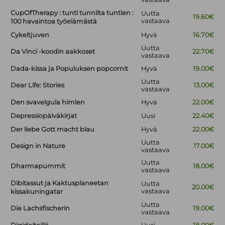
CupOfTherapy : tunti tunnilta tuntien :
Uutta
19.60€
vastaava
100 havaintoa työelämästä
Cykeltjuven
Hyvä
16.70€
Uutta
Da Vinci -koodin aakkoset
22.70€
vastaava
Dada-kissa ja Populuksen popcornit
Hyvä
19.00€
Uutta
Dear Life: Stories
13.00€
vastaava
Den svavelgula himlen
Hyvä
22.00€
Depressiopäiväkirjat
Uusi
22.40€
Der liebe Gott macht blau
Hyvä
22.00€
Uutta
Design in Nature
17.00€
vastaava
Uutta
Dharmapummit
18.00€
vastaava
Dibitassut ja Kaktusplaneetan
Uutta
20.00€
vastaava
kissakuningatar
Uutta
Die Lachsfischerin
19.00€
vastaava