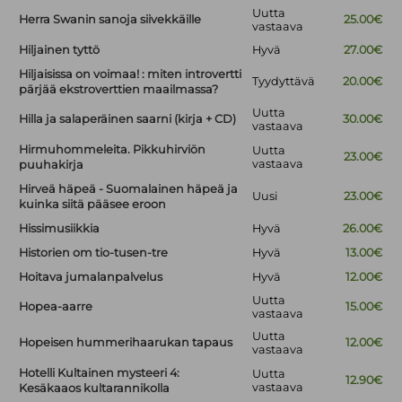
Uutta
Herra Swanin sanoja siivekkäille
25.00€
vastaava
Hiljainen tyttö
Hyvä
27.00€
Hiljaisissa on voimaa! : miten introvertti
Tyydyttävä
20.00€
pärjää ekstroverttien maailmassa?
Uutta
Hilla ja salaperäinen saarni (kirja + CD)
30.00€
vastaava
Hirmuhommeleita. Pikkuhirviön
Uutta
23.00€
vastaava
puuhakirja
Hirveä häpeä - Suomalainen häpeä ja
Uusi
23.00€
kuinka siitä pääsee eroon
Hissimusiikkia
Hyvä
26.00€
Historien om tio-tusen-tre
Hyvä
13.00€
Hoitava jumalanpalvelus
Hyvä
12.00€
Uutta
Hopea-aarre
15.00€
vastaava
Uutta
Hopeisen hummerihaarukan tapaus
12.00€
vastaava
Hotelli Kultainen mysteeri 4:
Uutta
12.90€
vastaava
Kesäkaaos kultarannikolla