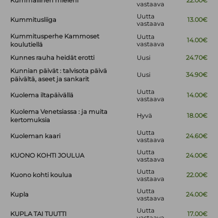
Kummallinen mieleni
22.00€
vastaava
Uutta
Kummitusliiga
13.00€
vastaava
Kummitusperhe Kammoset
Uutta
14.00€
vastaava
koulutiellä
Kunnes rauha heidät erotti
Uusi
24.70€
Kunnian päivät : talvisota päivä
Uusi
34.90€
päivältä, aseet ja sankarit
Uutta
Kuolema iltapäivällä
14.00€
vastaava
Kuolema Venetsiassa : ja muita
Hyvä
18.00€
kertomuksia
Uutta
Kuoleman kaari
24.60€
vastaava
Uutta
KUONO KOHTI JOULUA
24.00€
vastaava
Uutta
Kuono kohti koulua
22.00€
vastaava
Uutta
Kupla
24.00€
vastaava
Uutta
KUPLA TAI TUUTTI
17.00€
vastaava