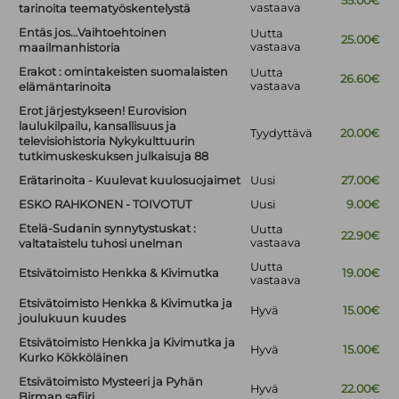
55.00€
vastaava
tarinoita teematyöskentelystä
Entäs jos…Vaihtoehtoinen
Uutta
25.00€
vastaava
maailmanhistoria
Erakot : omintakeisten suomalaisten
Uutta
26.60€
vastaava
elämäntarinoita
Erot järjestykseen! Eurovision
laulukilpailu, kansallisuus ja
Tyydyttävä
20.00€
televisiohistoria Nykykulttuurin
tutkimuskeskuksen julkaisuja 88
Erätarinoita - Kuulevat kuulosuojaimet
Uusi
27.00€
ESKO RAHKONEN - TOIVOTUT
Uusi
9.00€
Etelä-Sudanin synnytystuskat :
Uutta
22.90€
vastaava
valtataistelu tuhosi unelman
Uutta
Etsivätoimisto Henkka & Kivimutka
19.00€
vastaava
Etsivätoimisto Henkka & Kivimutka ja
Hyvä
15.00€
joulukuun kuudes
Etsivätoimisto Henkka ja Kivimutka ja
Hyvä
15.00€
Kurko Kökköläinen
Etsivätoimisto Mysteeri ja Pyhän
Hyvä
22.00€
Birman safiiri