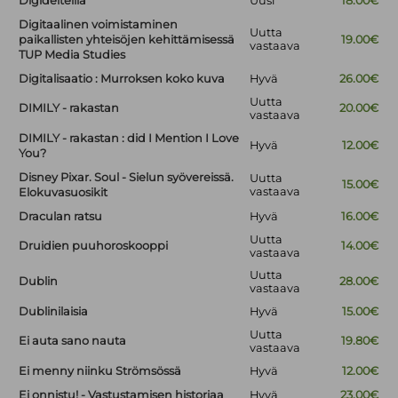
Digideiteillä
Uusi
18.00€
Digitaalinen voimistaminen
Uutta
paikallisten yhteisöjen kehittämisessä
19.00€
vastaava
TUP Media Studies
Digitalisaatio : Murroksen koko kuva
Hyvä
26.00€
Uutta
DIMILY - rakastan
20.00€
vastaava
DIMILY - rakastan : did I Mention I Love
Hyvä
12.00€
You?
Disney Pixar. Soul - Sielun syövereissä.
Uutta
15.00€
vastaava
Elokuvasuosikit
Draculan ratsu
Hyvä
16.00€
Uutta
Druidien puuhoroskooppi
14.00€
vastaava
Uutta
Dublin
28.00€
vastaava
Dublinilaisia
Hyvä
15.00€
Uutta
Ei auta sano nauta
19.80€
vastaava
Ei menny niinku Strömsössä
Hyvä
12.00€
Ei onnistu! - Vastustamisen historiaa
Hyvä
23.00€