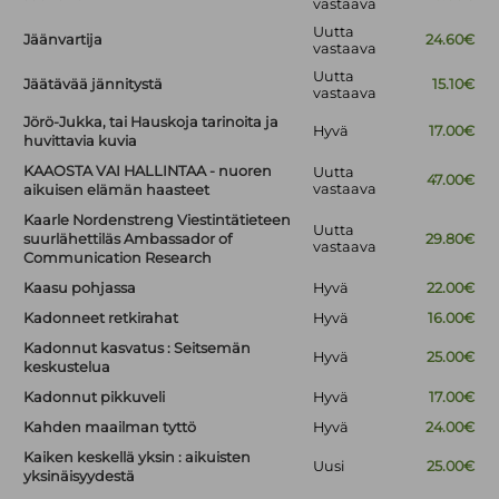
vastaava
Uutta
Jäänvartija
24.60€
vastaava
Uutta
Jäätävää jännitystä
15.10€
vastaava
Jörö-Jukka, tai Hauskoja tarinoita ja
Hyvä
17.00€
huvittavia kuvia
KAAOSTA VAI HALLINTAA - nuoren
Uutta
47.00€
vastaava
aikuisen elämän haasteet
Kaarle Nordenstreng Viestintätieteen
Uutta
suurlähettiläs Ambassador of
29.80€
vastaava
Communication Research
Kaasu pohjassa
Hyvä
22.00€
Kadonneet retkirahat
Hyvä
16.00€
Kadonnut kasvatus : Seitsemän
Hyvä
25.00€
keskustelua
Kadonnut pikkuveli
Hyvä
17.00€
Kahden maailman tyttö
Hyvä
24.00€
Kaiken keskellä yksin : aikuisten
Uusi
25.00€
yksinäisyydestä