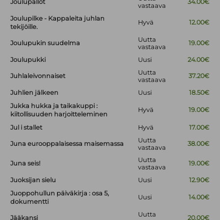
Joulupallot
34.00€
vastaava
Joulupilke - Kappaleita juhlan
Hyvä
12.00€
tekijöille.
Uutta
Joulupukin suudelma
19.00€
vastaava
Joulupukki
Uusi
24.00€
Uutta
Juhlaleivonnaiset
37.20€
vastaava
Juhlien jälkeen
Uusi
18.50€
Jukka hukka ja taikakuppi :
Hyvä
19.00€
kiitollisuuden harjoitteleminen
Jul i stallet
Hyvä
17.00€
Uutta
Juna eurooppalaisessa maisemassa
38.00€
vastaava
Uutta
Juna seis!
19.00€
vastaava
Juoksijan sielu
Uusi
12.90€
Juoppohullun päiväkirja : osa 5,
Uusi
14.00€
dokumentti
Uutta
Jääkansi
20.00€