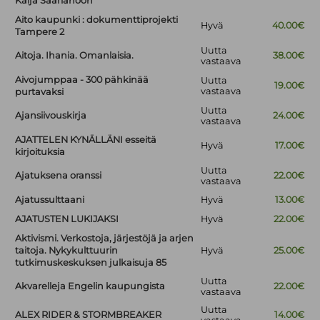
Kaija Saariahoon
Aito kaupunki : dokumenttiprojekti
Hyvä
40.00€
Tampere 2
Uutta
Aitoja. Ihania. Omanlaisia.
38.00€
vastaava
Aivojumppaa - 300 pähkinää
Uutta
19.00€
vastaava
purtavaksi
Uutta
Ajansiivouskirja
24.00€
vastaava
AJATTELEN KYNÄLLÄNI esseitä
Hyvä
17.00€
kirjoituksia
Uutta
Ajatuksena oranssi
22.00€
vastaava
Ajatussulttaani
Hyvä
13.00€
AJATUSTEN LUKIJAKSI
Hyvä
22.00€
Aktivismi. Verkostoja, järjestöjä ja arjen
taitoja. Nykykulttuurin
Hyvä
25.00€
tutkimuskeskuksen julkaisuja 85
Uutta
Akvarelleja Engelin kaupungista
22.00€
vastaava
Uutta
ALEX RIDER & STORMBREAKER
14.00€