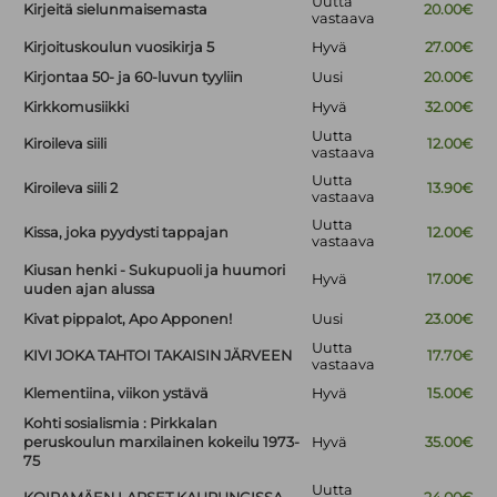
Uutta
Kirjeitä sielunmaisemasta
20.00€
vastaava
Kirjoituskoulun vuosikirja 5
Hyvä
27.00€
Kirjontaa 50- ja 60-luvun tyyliin
Uusi
20.00€
Kirkkomusiikki
Hyvä
32.00€
Uutta
Kiroileva siili
12.00€
vastaava
Uutta
Kiroileva siili 2
13.90€
vastaava
Uutta
Kissa, joka pyydysti tappajan
12.00€
vastaava
Kiusan henki - Sukupuoli ja huumori
Hyvä
17.00€
uuden ajan alussa
Kivat pippalot, Apo Apponen!
Uusi
23.00€
Uutta
KIVI JOKA TAHTOI TAKAISIN JÄRVEEN
17.70€
vastaava
Klementiina, viikon ystävä
Hyvä
15.00€
Kohti sosialismia : Pirkkalan
peruskoulun marxilainen kokeilu 1973-
Hyvä
35.00€
75
Uutta