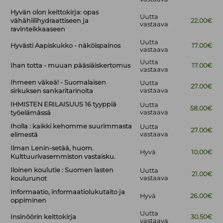
Hyvän olon keittokirja: opas
Uutta
vähähiilihydraattiseen ja
22.00€
vastaava
ravinteikkaaseen
Uutta
Hyvästi Aapiskukko - näköispainos
17.00€
vastaava
Uutta
Ihan totta - muuan pääsiäiskertomus
17.00€
vastaava
Ihmeen väkeä! - Suomalaisen
Uutta
27.00€
vastaava
sirkuksen sankaritarinoita
IHMISTEN ERILAISUUS 16 tyyppiä
Uutta
58.00€
vastaava
työelämässä
Iholla : kaikki kehomme suurimmasta
Uutta
27.00€
vastaava
elimestä
Ilman Lenin-setää, huom.
Hyvä
10.00€
Kulttuurivasemmiston vastaisku.
Iloinen koulutie : Suomen lasten
Uutta
21.00€
vastaava
koulurunot
Informaatio, informaatiolukutaito ja
Hyvä
26.00€
oppiminen
Uutta
Insinöörin keittokirja
30.50€
vastaava