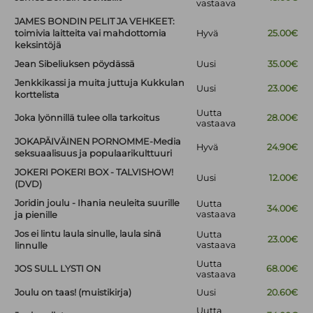
vastaava
JAMES BONDIN PELIT JA VEHKEET:
toimivia laitteita vai mahdottomia
Hyvä
25.00€
keksintöjä
Jean Sibeliuksen pöydässä
Uusi
35.00€
Jenkkikassi ja muita juttuja Kukkulan
Uusi
23.00€
korttelista
Uutta
Joka lyönnillä tulee olla tarkoitus
28.00€
vastaava
JOKAPÄIVÄINEN PORNOMME-Media
Hyvä
24.90€
seksuaalisuus ja populaarikulttuuri
JOKERI POKERI BOX - TALVISHOW!
Uusi
12.00€
(DVD)
Joridin joulu - Ihania neuleita suurille
Uutta
34.00€
vastaava
ja pienille
Jos ei lintu laula sinulle, laula sinä
Uutta
23.00€
vastaava
linnulle
Uutta
JOS SULL LYSTI ON
68.00€
vastaava
Joulu on taas! (muistikirja)
Uusi
20.60€
Uutta