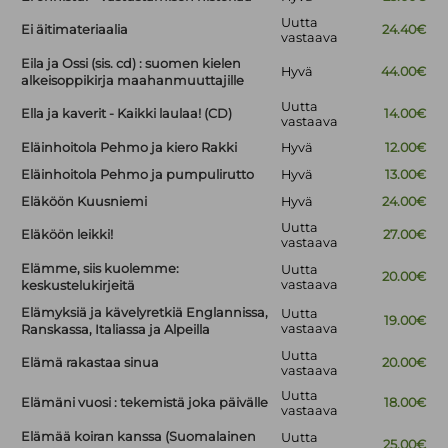
Uutta
Ei äitimateriaalia
24.40€
vastaava
Eila ja Ossi (sis. cd) : suomen kielen
Hyvä
44.00€
alkeisoppikirja maahanmuuttajille
Uutta
Ella ja kaverit - Kaikki laulaa! (CD)
14.00€
vastaava
Eläinhoitola Pehmo ja kiero Rakki
Hyvä
12.00€
Eläinhoitola Pehmo ja pumpulirutto
Hyvä
13.00€
Eläköön Kuusniemi
Hyvä
24.00€
Uutta
Eläköön leikki!
27.00€
vastaava
Elämme, siis kuolemme:
Uutta
20.00€
vastaava
keskustelukirjeitä
Elämyksiä ja kävelyretkiä Englannissa,
Uutta
19.00€
vastaava
Ranskassa, Italiassa ja Alpeilla
Uutta
Elämä rakastaa sinua
20.00€
vastaava
Uutta
Elämäni vuosi : tekemistä joka päivälle
18.00€
vastaava
Elämää koiran kanssa (Suomalainen
Uutta
25.00€