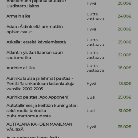
Arkkitehtien piparkakkutalot :
Hyvä
20.00€
Uudistettu laitos
Uutta
Armain aika
24.00€
vastaava
Asiaa : Äidinkieltä ammattiin
Hyvä
20.00€
opiskelevalle
Uutta
Askelia : esseitä kävelemisestä
25.00€
vastaava
Atlantin yli: Jari Saarion suuri
Uutta
22.00€
vastaava
soutumatka
Uutta
Aurinko ei liiku
18.00€
vastaava
Aurinko laulaa ja lehmät paistaa -
Pentti Rasinkankaan lastenlauluja
Hyvä
13.50€
vuosilta 2000-2005
Aurinko paistaa, Apo Apponen!
Uusi
25.00€
Autotallimies ja keittiön kuningatar :
sekä muita tarinoita
Uusi
31.00€
puhumattomuudesta
AUTTAJANA KAHDEN MAAILMAN
Hyvä
25.00€
VÄLISSÄ
Avaruuden maisema (cd) :