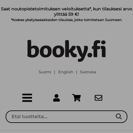
Siirry pääsisältöön
Saat noutopistetoimituksen veloituksetta*, kun tilauksesi arvo
ylittää 59 €!
*Koskee yksityisasiakkaiden tilauksia, jotka toimitetaan Suomeen.
Suomi
English
Svenska
|
|