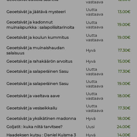
vastaava
Uutta
Geoetsivät ja jäätävä mysteeri
13.00€
vastaava
Geoetsivät ja kadonnut
Uutta
19.00€
vastaava
muinaispurkka : salapoliisitarinoita
Uutta
Geoetsivät ja koulun kummitus
19.00€
vastaava
Geoetsivät ja muinaishaudan
Hyvä
17.30€
salaisuus
Geoetsivät ja rahakäärön arvoitus
Hyvä
15.00€
Uutta
Geoetsivät ja salaperäinen Sasu
17.30€
vastaava
Uutta
Geoetsivät ja salaperäinen Sasu
19.00€
vastaava
Uutta
Geoetsivät ja vaeltava aave
18.00€
vastaava
Uutta
Geoetsivät ja vesiseikkailu
17.30€
vastaava
Geoetsivät ja yksikätinen madonna
Hyvä
18.00€
Goljatit : kuka niitä tarvitsee?
Uusi
24.00€
Haadeksen kutsu : Daniel Kuisma 3
Hyvä
14.00€