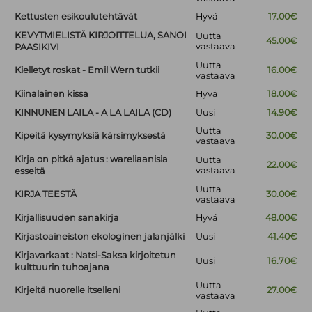
Kettusten esikoulutehtävät
Hyvä
17.00€
KEVYTMIELISTÄ KIRJOITTELUA, SANOI
Uutta
45.00€
vastaava
PAASIKIVI
Uutta
Kielletyt roskat - Emil Wern tutkii
16.00€
vastaava
Kiinalainen kissa
Hyvä
18.00€
KINNUNEN LAILA - A LA LAILA (CD)
Uusi
14.90€
Uutta
Kipeitä kysymyksiä kärsimyksestä
30.00€
vastaava
Kirja on pitkä ajatus : wareliaanisia
Uutta
22.00€
vastaava
esseitä
Uutta
KIRJA TEESTÄ
30.00€
vastaava
Kirjallisuuden sanakirja
Hyvä
48.00€
Kirjastoaineiston ekologinen jalanjälki
Uusi
41.40€
Kirjavarkaat : Natsi-Saksa kirjoitetun
Uusi
16.70€
kulttuurin tuhoajana
Uutta
Kirjeitä nuorelle itselleni
27.00€
vastaava