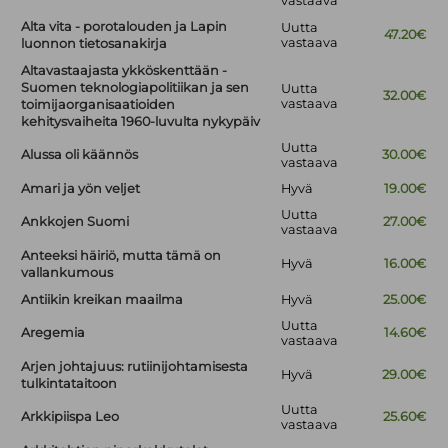
vastaava
Alta vita - porotalouden ja Lapin
Uutta
47.20€
vastaava
luonnon tietosanakirja
Altavastaajasta ykköskenttään -
Suomen teknologiapolitiikan ja sen
Uutta
32.00€
vastaava
toimijaorganisaatioiden
kehitysvaiheita 1960-luvulta nykypäiv
Uutta
Alussa oli käännös
30.00€
vastaava
Amari ja yön veljet
Hyvä
19.00€
Uutta
Ankkojen Suomi
27.00€
vastaava
Anteeksi häiriö, mutta tämä on
Hyvä
16.00€
vallankumous
Antiikin kreikan maailma
Hyvä
25.00€
Uutta
Aregemia
14.60€
vastaava
Arjen johtajuus: rutiinijohtamisesta
Hyvä
29.00€
tulkintataitoon
Uutta
Arkkipiispa Leo
25.60€
vastaava