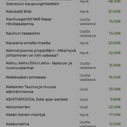
Hyvä
48.00€
Joensuun kaupunginteatteri
Katukatti Bob
Hyvä
20.00€
Kauhuagentti Nelli Rapp:
Uutta
15.00€
vastaava
Hirviöakatemia
Uutta
Kauhun tasapaino
14.00€
vastaava
Kaukana omalta maalta
Hyvä
20.90€
Kehnot pomot ympärilläni - Miksi hyvä
Hyvä
22.00€
johtaminen on niin vaikeaa?
Keinu, keinu Eino Leino - lapsuus- ja
Uutta
31.90€
vastaava
nuoruustarinat
Uutta
Kellokosken prinsessa
16.00€
vastaava
Keltainen Taunus ja muuta
Uusi
23.00€
elämänmenoa
KENTTÄPOSTIA, Sota-ajan aarteet
Uusi
9.80€
Kerrynterrieri
Uusi
22.00€
Kesän kerran mentyä
Hyvä
17.00€
Uutta
Kesäunelma
12.00€
vastaava