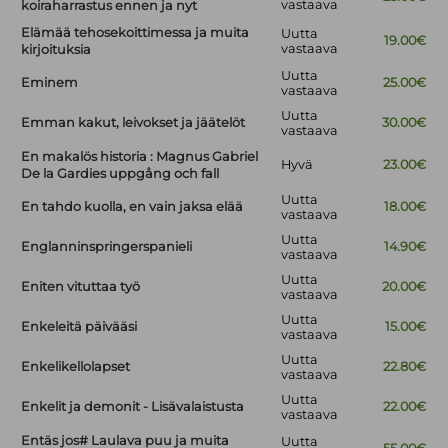
vastaava
koiraharrastus ennen ja nyt
Elämää tehosekoittimessa ja muita
Uutta
19.00€
vastaava
kirjoituksia
Uutta
Eminem
25.00€
vastaava
Uutta
Emman kakut, leivokset ja jäätelöt
30.00€
vastaava
En makalös historia : Magnus Gabriel
Hyvä
23.00€
De la Gardies uppgång och fall
Uutta
En tahdo kuolla, en vain jaksa elää
18.00€
vastaava
Uutta
Englanninspringerspanieli
14.90€
vastaava
Uutta
Eniten vituttaa työ
20.00€
vastaava
Uutta
Enkeleitä päivääsi
15.00€
vastaava
Uutta
Enkelikellolapset
22.80€
vastaava
Uutta
Enkelit ja demonit - Lisävalaistusta
22.00€
vastaava
Entäs jos# Laulava puu ja muita
Uutta