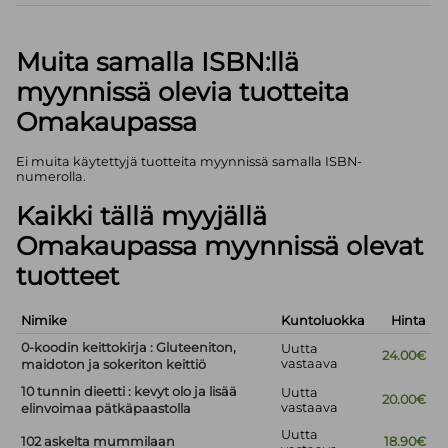
Muita samalla ISBN:llä
myynnissä olevia tuotteita
Omakaupassa
Ei muita käytettyjä tuotteita myynnissä samalla ISBN-
numerolla.
Kaikki tällä myyjällä
Omakaupassa myynnissä olevat
tuotteet
Nimike
Kuntoluokka
Hinta
0-koodin keittokirja : Gluteeniton,
Uutta
24.00€
vastaava
maidoton ja sokeriton keittiö
10 tunnin dieetti : kevyt olo ja lisää
Uutta
20.00€
vastaava
elinvoimaa pätkäpaastolla
Uutta
102 askelta mummilaan
18.90€