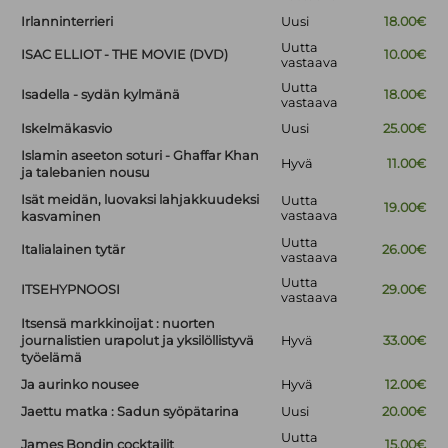
Irlanninterrieri
Uusi
18.00€
Uutta
ISAC ELLIOT - THE MOVIE (DVD)
10.00€
vastaava
Uutta
Isadella - sydän kylmänä
18.00€
vastaava
Iskelmäkasvio
Uusi
25.00€
Islamin aseeton soturi - Ghaffar Khan
Hyvä
11.00€
ja talebanien nousu
Isät meidän, luovaksi lahjakkuudeksi
Uutta
19.00€
vastaava
kasvaminen
Uutta
Italialainen tytär
26.00€
vastaava
Uutta
ITSEHYPNOOSI
29.00€
vastaava
Itsensä markkinoijat : nuorten
journalistien urapolut ja yksilöllistyvä
Hyvä
33.00€
työelämä
Ja aurinko nousee
Hyvä
12.00€
Jaettu matka : Sadun syöpätarina
Uusi
20.00€
Uutta
James Bondin cocktailit
15.00€