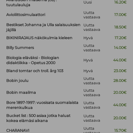
Uusi
16.20€
tuutulauluja
Uutta
Avioliittosimulaattori
17.00€
vastaava
Bestikset Johanna ja Ulla salaisuuksien
Uutta
18.50€
vastaava
jäjillä
BIKINIRAJAUS näkökulmia kieleen
Hyvä
17.20€
Uutta
Billy Summers
14.00€
vastaava
Biologia eläväksi - Biologian
Hyvä
44.00€
didaktiikka - Opetus 2000
Bland tomtar och troll. årg 103
Hyvä
23.00€
Uutta
Bobin joulu
28.00€
vastaava
Uutta
Bobin maailma
20.00€
vastaava
Bore 1897-1997: vuosisata suomalaista
Uutta
44.00€
vastaava
merenkulkua
Bucket list : 500 asiaa jotka haluat
Uutta
20.00€
vastaava
kokea elämäsi aikana
Uutta
CHARANAVI
15.70€
vastaava