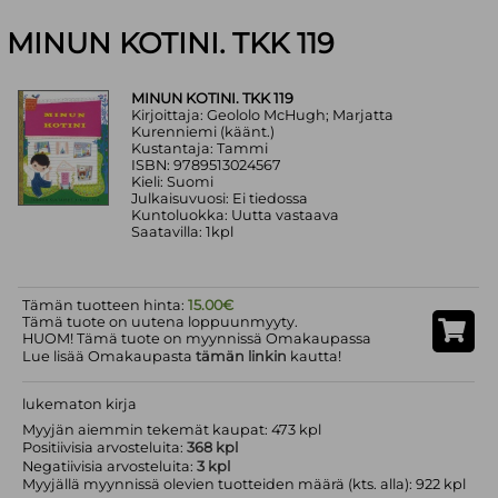
MINUN KOTINI. TKK 119
MINUN KOTINI. TKK 119
Kirjoittaja: Geololo McHugh; Marjatta
Kurenniemi (käänt.)
Kustantaja: Tammi
ISBN: 9789513024567
Kieli: Suomi
Julkaisuvuosi: Ei tiedossa
Kuntoluokka: Uutta vastaava
Saatavilla: 1kpl
Tämän tuotteen hinta:
15.00€
Tämä tuote on uutena loppuunmyyty.
HUOM! Tämä tuote on myynnissä Omakaupassa
Lue lisää Omakaupasta
tämän linkin
kautta!
lukematon kirja
Myyjän aiemmin tekemät kaupat: 473 kpl
Positiivisia arvosteluita:
368 kpl
Negatiivisia arvosteluita:
3 kpl
Myyjällä myynnissä olevien tuotteiden määrä (kts. alla): 922 kpl