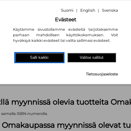
Suomi
English
Svenska
|
|
Evästeet
Käytämme sivustollamme evästeitä tarjotaksemme
parhaan mahdollisen käyttökokemuksen. Voit
nta
26.90€
hyväksyä kaikki evästeet tai valita sallimasi evästeet.
akaupassa
autta!
Salli kaikki
Valitse sallitut
kpl
Tietosuojaseloste
äärä (kts. alla): 922 kpl
:llä myynnissä olevia tuotteita Om
ä samalla ISBN-numerolla.
lä Omakaupassa myynnissä olevat tu