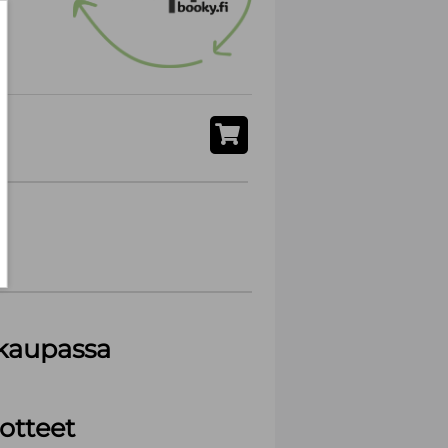
akaupassa
otteet