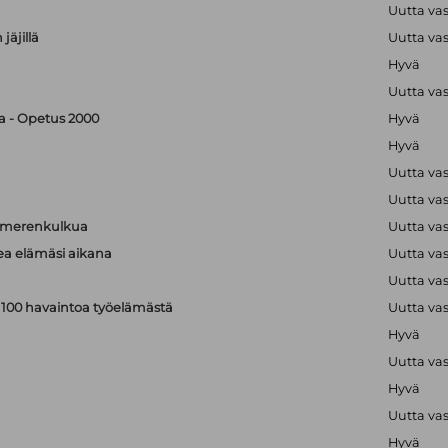
Uutta va
jäjillä
Uutta va
Hyvä
Uutta va
ka - Opetus 2000
Hyvä
Hyvä
Uutta va
Uutta va
a merenkulkua
Uutta va
kea elämäsi aikana
Uutta va
Uutta va
: 100 havaintoa työelämästä
Uutta va
Hyvä
Uutta va
Hyvä
Uutta va
Hyvä