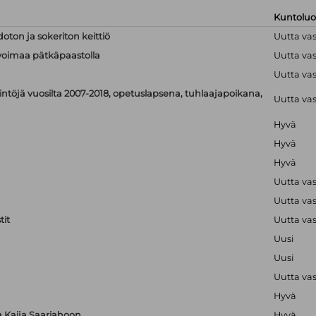
Kuntolu
doton ja sokeriton keittiö
Uutta va
linvoimaa pätkäpaastolla
Uutta va
Uutta va
ntöjä vuosilta 2007-2018, opetuslapsena, tuhlaajapoikana,
Uutta va
Hyvä
Hyvä
Hyvä
Uutta va
Uutta va
it
Uutta va
Uusi
Uusi
Uutta va
Hyvä
ta Kaija Saariahoon
Hyvä