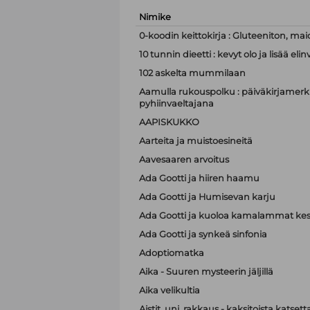
Nimike
0-koodin keittokirja : Gluteeniton, mai
10 tunnin dieetti : kevyt olo ja lisää e
102 askelta mummilaan
Aamulla rukouspolku : päiväkirjamerki
pyhiinvaeltajana
AAPISKUKKO
Aarteita ja muistoesineitä
Aavesaaren arvoitus
Ada Gootti ja hiiren haamu
Ada Gootti ja Humisevan karju
Ada Gootti ja kuoloa kamalammat kest
Ada Gootti ja synkeä sinfonia
Adoptiomatka
Aika - Suuren mysteerin jäljillä
Aika velikultia
Aistit, uni, rakkaus - kaksitoista katset