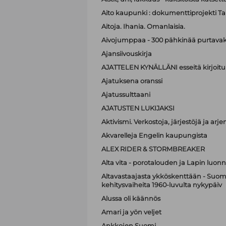
Aito kaupunki : dokumenttiprojekti T
Aitoja. Ihania. Omanlaisia.
Aivojumppaa - 300 pähkinää purtavak
Ajansiivouskirja
AJATTELEN KYNÄLLÄNI esseitä kirjoitu
Ajatuksena oranssi
Ajatussulttaani
AJATUSTEN LUKIJAKSI
Aktivismi. Verkostoja, järjestöjä ja ar
Akvarelleja Engelin kaupungista
ALEX RIDER & STORMBREAKER
Alta vita - porotalouden ja Lapin luonn
Altavastaajasta ykköskenttään - Suome
kehitysvaiheita 1960-luvulta nykypäiv
Alussa oli käännös
Amari ja yön veljet
Ankkojen Suomi