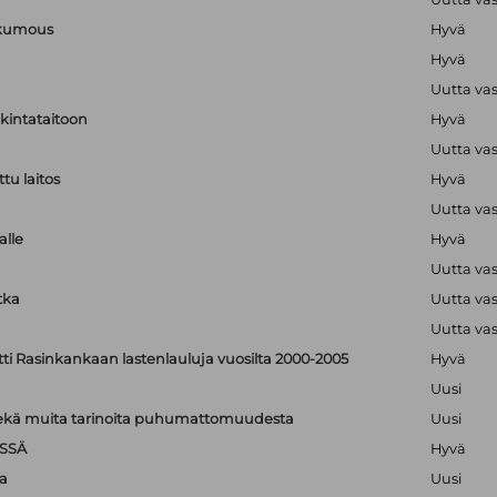
nkumous
Hyvä
Hyvä
Uutta va
lkintataitoon
Hyvä
Uutta va
tu laitos
Hyvä
Uutta va
alle
Hyvä
Uutta va
tka
Uutta va
Uutta va
tti Rasinkankaan lastenlauluja vuosilta 2000-2005
Hyvä
Uusi
: sekä muita tarinoita puhumattomuudesta
Uusi
SSÄ
Hyvä
a
Uusi