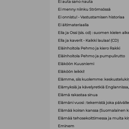
Ei auta sano nauta
Ei menny niinku Strömsössä
Ei onnistu! - Vastustamisen historiaa
Ei äitimateriaalia
Eila ja Ossi (sis. cd) : suomen kielen 
Ella ja kaverit - Kaikki laulaa! (CD)
Eläinhoitola Pehmo ja kiero Rakki
Eläinhoitola Pehmo ja pumpulirutto
Eläköön Kuusniemi
Eläköön leikki!
Elämme, siis kuolemme: keskustelukir
Elämyksiä ja kävelyretkiä Englannissa, R
Elämä rakastaa sinua
Elämäni vuosi : tekemistä joka päivälle
Elämää koiran kanssa (Suomalainen ko
Elämää tehosekoittimessa ja muita kir
Eminem