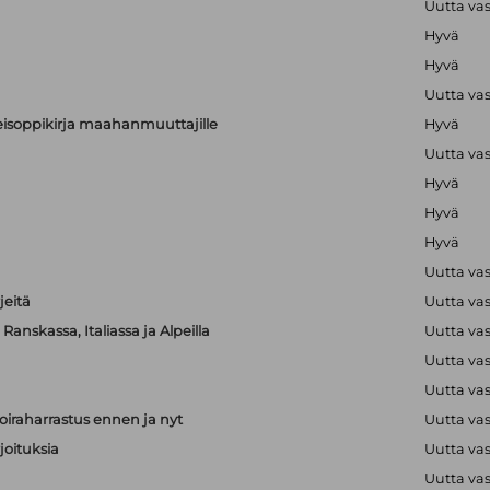
Uutta va
Hyvä
Hyvä
Uutta va
alkeisoppikirja maahanmuuttajille
Hyvä
Uutta va
Hyvä
Hyvä
Hyvä
Uutta va
jeitä
Uutta va
anskassa, Italiassa ja Alpeilla
Uutta va
Uutta va
Uutta va
iraharrastus ennen ja nyt
Uutta va
joituksia
Uutta va
Uutta va