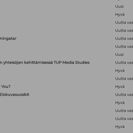
Uusi
Hyvä
Uutta va
Uutta va
uningatar
Uutta va
Uutta va
Uusi
en yhteisöjen kehittämisessä TUP Media Studies
Uutta va
Hyvä
Uutta va
e You?
Hyvä
 Elokuvasuosikit
Uutta va
Hyvä
Uutta va
Uutta va
Hyvä