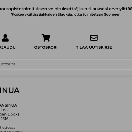
noutopistetoimituksen veloituksetta*, kun tilauksesi arvo ylittää
*Koskee yksityisasiakkaiden tilauksia, jotka toimitetaan Suomeen.
IRJAUDU
OSTOSKORI
TILAA UUTISKIRJE
INUA
A SINUA
a Leo
ogen Books
92316
 tiedossa
tta vastaava