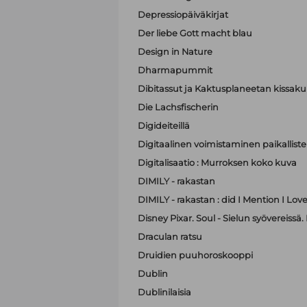
Depressiopäiväkirjat
Der liebe Gott macht blau
Design in Nature
Dharmapummit
Dibitassut ja Kaktusplaneetan kissak
Die Lachsfischerin
Digideiteillä
Digitaalinen voimistaminen paikallist
Digitalisaatio : Murroksen koko kuva
DIMILY - rakastan
DIMILY - rakastan : did I Mention I Lov
Disney Pixar. Soul - Sielun syövereissä.
Draculan ratsu
Druidien puuhoroskooppi
Dublin
Dublinilaisia