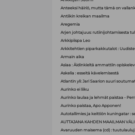
Anteeksi häiriö, mutta tämä on valla
Antiikin kreikan maailma
Aregemia
Arjen johtajuus: rutiinijohtamisesta tu
Arkkipiispa Leo
Arkkitehtien piparkakkutalot : Uudistet
Armain aika
Asiaa : Äidinkieltä ammattiin opiskelev
Askelia : esseitä kävelemisestä
Atlantin yli: Jari Saarion suuri soutuma
Aurinko ei liiku
Aurinko laulaa ja lehmät paistaa - Pen
Aurinko paistaa, Apo Apponen!
Autotallimies ja keittiön kuningatar 
AUTTAJANA KAHDEN MAAILMAN VÄLI
Avaruuden maisema (cd) : tuutulauluj