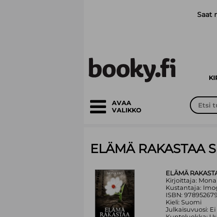
Siirry pääsisältöön
Saat 
K
AVAA
VALIKKO
ELÄMÄ RAKASTAA S
ELÄMÄ RAKASTA
Kirjoittaja: Mon
Kustantaja: Im
ISBN: 97895267
Kieli: Suomi
Julkaisuvuosi: Ei
Kuntoluokka: Uu