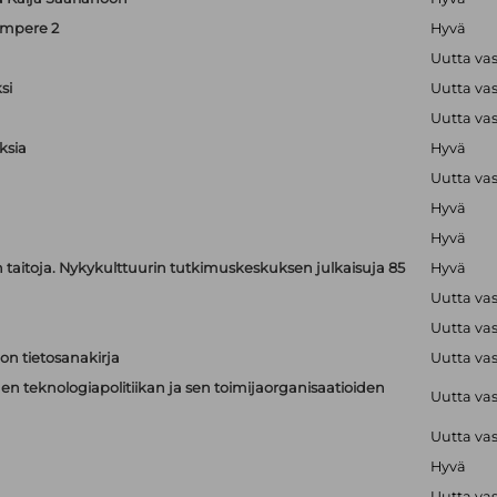
ampere 2
Hyvä
Uutta va
si
Uutta va
Uutta va
ksia
Hyvä
Uutta va
Hyvä
Hyvä
jen taitoja. Nykykulttuurin tutkimuskeskuksen julkaisuja 85
Hyvä
Uutta va
Uutta va
on tietosanakirja
Uutta va
n teknologiapolitiikan ja sen toimijaorganisaatioiden
Uutta va
Uutta va
Hyvä
Uutta va