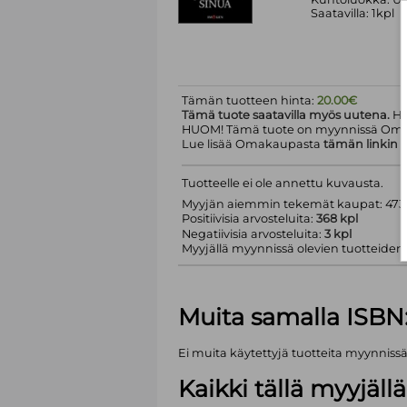
Saatavilla: 1kpl
Tämän tuotteen hinta:
20.00€
Tämä tuote saatavilla myös uutena.
Hi
HUOM! Tämä tuote on myynnissä Om
Lue lisää Omakaupasta
tämän linkin
k
Tuotteelle ei ole annettu kuvausta.
Myyjän aiemmin tekemät kaupat: 473 
Positiivisia arvosteluita:
368 kpl
Negatiivisia arvosteluita:
3 kpl
Myyjällä myynnissä olevien tuotteiden m
Muita samalla ISBN
Ei muita käytettyjä tuotteita myynniss
Kaikki tällä myyjäl