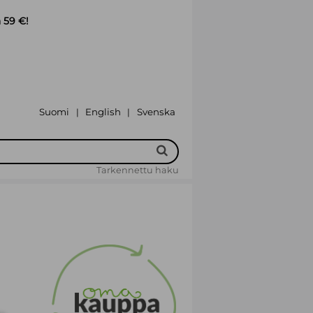
 59 €!
Suomi
English
Svenska
|
|
Tarkennettu haku