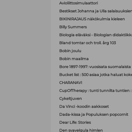
Avioliittosimulaattori
Bestikset Johanna ja Ulla salaisuuksien 
BIKINIRAJAUS näkökulmia kieleen
Billy Summers
Biologia eläväksi - Biologian didaktiik
Bland tomtar och troll. årg 103
Bobin joulu
Bobin maailma
Bore 1897-1997: vuosisata suomalaist
Bucket list : 500 asiaa jotka haluat ko
CHARANAVI
CupOfTherapy : tunti tunnilta tuntien 
Cykeltjuven
Da Vinci -koodin aakkoset
Dada-kissa ja Populuksen popcornit
Dear Life: Stories
Den svavelgula himlen