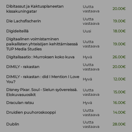
Dibitassut ja Kaktusplaneetan
Uutta
20.00€
vastaava
kissakuningatar
Uutta
Die Lachsfischerin
19.00€
vastaava
Digideiteillä
Uusi
18.00€
Digitaalinen voimistaminen
Uutta
paikallisten yhteisöjen kehittämisessä
19.00€
vastaava
TUP Media Studies
Digitalisaatio : Murroksen koko kuva
Hyvä
26.00€
Uutta
DIMILY - rakastan
20.00€
vastaava
DIMILY - rakastan : did I Mention I Love
Hyvä
12.00€
You?
Disney Pixar. Soul - Sielun syövereissä.
Uutta
15.00€
vastaava
Elokuvasuosikit
Draculan ratsu
Hyvä
16.00€
Uutta
Druidien puuhoroskooppi
14.00€
vastaava
Uutta
Dublin
28.00€
vastaava