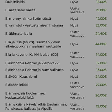
Dublinilaisia
Hyvä
15.00€
Uutta
Ei auta sano nauta
19.80€
vastaava
Ei menny niinku Strömsössä
Hyvä
12.00€
Ei onnistu! - Vastustamisen historiaa
Hyvä
23.00€
Uutta
Ei äitimateriaalia
24.40€
vastaava
Eila ja Ossi (sis. cd) : suomen kielen
Hyvä
44.00€
alkeisoppikirja maahanmuuttajille
Uutta
Ella ja kaverit - Kaikki laulaa! (CD)
14.00€
vastaava
Eläinhoitola Pehmo ja kiero Rakki
Hyvä
12.00€
Eläinhoitola Pehmo ja pumpulirutto
Hyvä
13.00€
Eläköön Kuusniemi
Hyvä
24.00€
Uutta
Eläköön leikki!
27.00€
vastaava
Elämme, siis kuolemme:
Uutta
20.00€
vastaava
keskustelukirjeitä
Elämyksiä ja kävelyretkiä Englannissa,
Uutta
19.00€
vastaava
Ranskassa, Italiassa ja Alpeilla