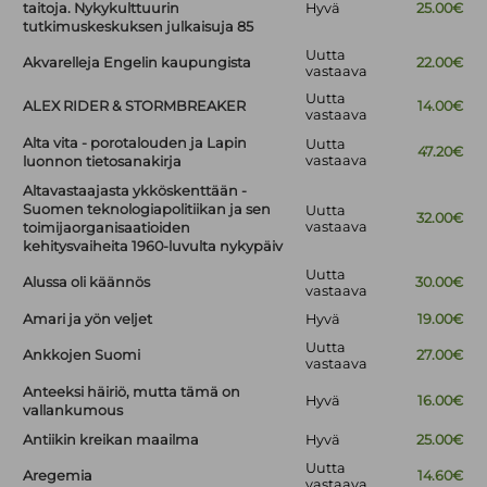
taitoja. Nykykulttuurin
Hyvä
25.00€
tutkimuskeskuksen julkaisuja 85
Uutta
Akvarelleja Engelin kaupungista
22.00€
vastaava
Uutta
ALEX RIDER & STORMBREAKER
14.00€
vastaava
Alta vita - porotalouden ja Lapin
Uutta
47.20€
vastaava
luonnon tietosanakirja
Altavastaajasta ykköskenttään -
Suomen teknologiapolitiikan ja sen
Uutta
32.00€
vastaava
toimijaorganisaatioiden
kehitysvaiheita 1960-luvulta nykypäiv
Uutta
Alussa oli käännös
30.00€
vastaava
Amari ja yön veljet
Hyvä
19.00€
Uutta
Ankkojen Suomi
27.00€
vastaava
Anteeksi häiriö, mutta tämä on
Hyvä
16.00€
vallankumous
Antiikin kreikan maailma
Hyvä
25.00€
Uutta
Aregemia
14.60€
vastaava