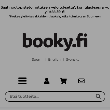
Siirry pääsisältöön
Saat noutopistetoimituksen veloituksetta*, kun tilauksesi arvo
ylittää 59 €!
*Koskee yksityisasiakkaiden tilauksia, jotka toimitetaan Suomeen.
Suomi
English
Svenska
|
|