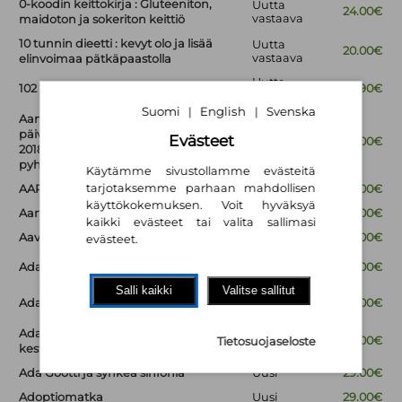
0-koodin keittokirja : Gluteeniton,
Uutta
24.00€
vastaava
maidoton ja sokeriton keittiö
10 tunnin dieetti : kevyt olo ja lisää
Uutta
20.00€
vastaava
elinvoimaa pätkäpaastolla
Uutta
102 askelta mummilaan
18.90€
vastaava
Suomi
English
Svenska
|
|
Aamulla rukouspolku :
päiväkirjamerkintöjä vuosilta 2007-
Uutta
Evästeet
24.00€
vastaava
2018, opetuslapsena, tuhlaajapoikana,
pyhiinvaeltajana
Käytämme sivustollamme evästeitä
tarjotaksemme parhaan mahdollisen
AAPISKUKKO
Hyvä
18.00€
käyttökokemuksen. Voit hyväksyä
Aarteita ja muistoesineitä
Hyvä
14.00€
kaikki evästeet tai valita sallimasi
Aavesaaren arvoitus
Hyvä
18.00€
evästeet.
Uutta
Ada Gootti ja hiiren haamu
34.00€
vastaava
Salli kaikki
Valitse sallitut
Uutta
Ada Gootti ja Humisevan karju
26.00€
vastaava
Ada Gootti ja kuoloa kamalammat
Uutta
29.00€
Tietosuojaseloste
vastaava
kestit
Ada Gootti ja synkeä sinfonia
Uusi
29.00€
Adoptiomatka
Uusi
29.00€