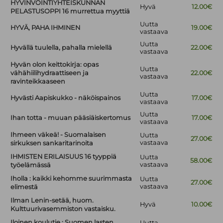
HYVINVOINTIYHTEISKUNNAN
Hyvä
12.00€
PELASTUSOPPI 16 murrettua myyttiä
Uutta
HYVÄ, PAHA IHMINEN
19.00€
vastaava
Uutta
Hyvällä tuulella, pahalla mielellä
22.00€
vastaava
Hyvän olon keittokirja: opas
Uutta
vähähiilihydraattiseen ja
22.00€
vastaava
ravinteikkaaseen
Uutta
Hyvästi Aapiskukko - näköispainos
17.00€
vastaava
Uutta
Ihan totta - muuan pääsiäiskertomus
17.00€
vastaava
Ihmeen väkeä! - Suomalaisen
Uutta
27.00€
vastaava
sirkuksen sankaritarinoita
IHMISTEN ERILAISUUS 16 tyyppiä
Uutta
58.00€
vastaava
työelämässä
Iholla : kaikki kehomme suurimmasta
Uutta
27.00€
vastaava
elimestä
Ilman Lenin-setää, huom.
Hyvä
10.00€
Kulttuurivasemmiston vastaisku.
Iloinen koulutie : Suomen lasten
Uutta