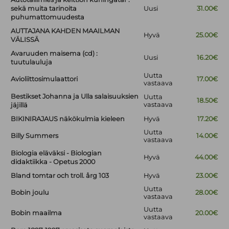
sekä muita tarinoita
Uusi
31.00€
puhumattomuudesta
AUTTAJANA KAHDEN MAAILMAN
Hyvä
25.00€
VÄLISSÄ
Avaruuden maisema (cd) :
Uusi
16.20€
tuutulauluja
Uutta
Avioliittosimulaattori
17.00€
vastaava
Bestikset Johanna ja Ulla salaisuuksien
Uutta
18.50€
vastaava
jäjillä
BIKINIRAJAUS näkökulmia kieleen
Hyvä
17.20€
Uutta
Billy Summers
14.00€
vastaava
Biologia eläväksi - Biologian
Hyvä
44.00€
didaktiikka - Opetus 2000
Bland tomtar och troll. årg 103
Hyvä
23.00€
Uutta
Bobin joulu
28.00€
vastaava
Uutta
Bobin maailma
20.00€
vastaava