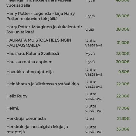
Helsingin musiikkielämää viidellä
Hyvä
48.00€
vuosisadalla
Harry Potter - Legenda - kirja Harry
Hyvä
38.00€
Potter -elokuvien tekijöiltä
Harry Potter. Maaginen joulukalenteri :
Uusi
38.00€
Joulun taikaa!
HAURAITA MUISTOJA HELSINGIN
Uutta
31.00€
vastaava
HAUTAUSMAILTA
Hausfrau. Kotona Sveitsissä
Hyvä
23.00€
Hauska matka aapinen
Hyvä
30.00€
Uutta
Havukka-ahon ajattelija
9.50€
vastaava
Uutta
Heinähatun ja Vilttitossun ystäväkirja
22.00€
vastaava
Uutta
Hello Ruby
22.00€
vastaava
Uutta
Helmi.
17.00€
vastaava
Herkkuja perunasta
Uusi
21.30€
Herkkukirja: nostalgisia leluja ja
Uutta
35.00€
vastaava
reseptejä