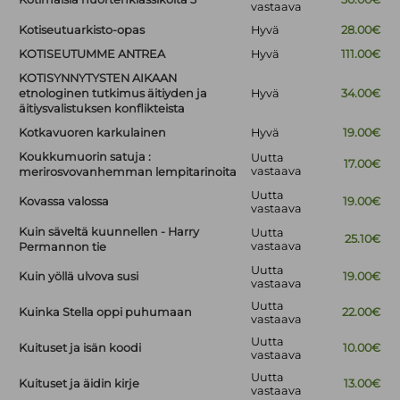
vastaava
Kotiseutuarkisto-opas
Hyvä
28.00€
KOTISEUTUMME ANTREA
Hyvä
111.00€
KOTISYNNYTYSTEN AIKAAN
etnologinen tutkimus äitiyden ja
Hyvä
34.00€
äitiysvalistuksen konflikteista
Kotkavuoren karkulainen
Hyvä
19.00€
Koukkumuorin satuja :
Uutta
17.00€
vastaava
merirosvovanhemman lempitarinoita
Uutta
Kovassa valossa
19.00€
vastaava
Kuin säveltä kuunnellen - Harry
Uutta
25.10€
vastaava
Permannon tie
Uutta
Kuin yöllä ulvova susi
19.00€
vastaava
Uutta
Kuinka Stella oppi puhumaan
22.00€
vastaava
Uutta
Kuituset ja isän koodi
10.00€
vastaava
Uutta
Kuituset ja äidin kirje
13.00€
vastaava