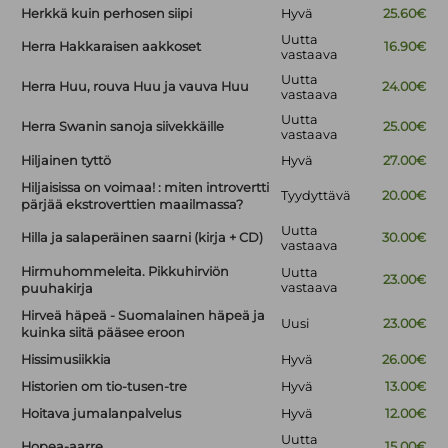
Herkkä kuin perhosen siipi
Hyvä
25.60€
Uutta
Herra Hakkaraisen aakkoset
16.90€
vastaava
Uutta
Herra Huu, rouva Huu ja vauva Huu
24.00€
vastaava
Uutta
Herra Swanin sanoja siivekkäille
25.00€
vastaava
Hiljainen tyttö
Hyvä
27.00€
Hiljaisissa on voimaa! : miten introvertti
Tyydyttävä
20.00€
pärjää ekstroverttien maailmassa?
Uutta
Hilla ja salaperäinen saarni (kirja + CD)
30.00€
vastaava
Hirmuhommeleita. Pikkuhirviön
Uutta
23.00€
vastaava
puuhakirja
Hirveä häpeä - Suomalainen häpeä ja
Uusi
23.00€
kuinka siitä pääsee eroon
Hissimusiikkia
Hyvä
26.00€
Historien om tio-tusen-tre
Hyvä
13.00€
Hoitava jumalanpalvelus
Hyvä
12.00€
Uutta
Hopea-aarre
15.00€