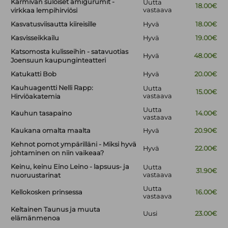
Karmivan suloiset amigurumit -
Uutta
18.00€
vastaava
virkkaa lempihirviösi
Kasvatusviisautta kiireisille
Hyvä
18.00€
Kasvisseikkailu
Hyvä
19.00€
Katsomosta kulisseihin - satavuotias
Hyvä
48.00€
Joensuun kaupunginteatteri
Katukatti Bob
Hyvä
20.00€
Kauhuagentti Nelli Rapp:
Uutta
15.00€
vastaava
Hirviöakatemia
Uutta
Kauhun tasapaino
14.00€
vastaava
Kaukana omalta maalta
Hyvä
20.90€
Kehnot pomot ympärilläni - Miksi hyvä
Hyvä
22.00€
johtaminen on niin vaikeaa?
Keinu, keinu Eino Leino - lapsuus- ja
Uutta
31.90€
vastaava
nuoruustarinat
Uutta
Kellokosken prinsessa
16.00€
vastaava
Keltainen Taunus ja muuta
Uusi
23.00€
elämänmenoa