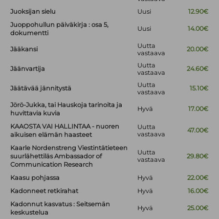
Juoksijan sielu
Uusi
12.90€
Juoppohullun päiväkirja : osa 5,
Uusi
14.00€
dokumentti
Uutta
Jääkansi
20.00€
vastaava
Uutta
Jäänvartija
24.60€
vastaava
Uutta
Jäätävää jännitystä
15.10€
vastaava
Jörö-Jukka, tai Hauskoja tarinoita ja
Hyvä
17.00€
huvittavia kuvia
KAAOSTA VAI HALLINTAA - nuoren
Uutta
47.00€
vastaava
aikuisen elämän haasteet
Kaarle Nordenstreng Viestintätieteen
Uutta
suurlähettiläs Ambassador of
29.80€
vastaava
Communication Research
Kaasu pohjassa
Hyvä
22.00€
Kadonneet retkirahat
Hyvä
16.00€
Kadonnut kasvatus : Seitsemän
Hyvä
25.00€
keskustelua