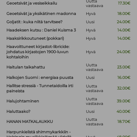
Uutta
Geoetsivät ja vesiseikkailu
17.30€
vastaava
Geoetsivät ja yksikätinen madonna
Hyvä
18.00€
Goljatit : kuka niitä tarvitsee?
Uusi
24.00€
Haadeksen kutsu : Daniel Kuisma 3
Hyvä
14.00€
Haaksirikkoutuneet (pokkari)
Hyvä
14.00€
Haavoittuneet kirjastot-libricide:
johdatus kirjastojen 1900-luvun
Hyvä
24.00€
kohtaloihin
Uutta
Haitulan taikahattu
23.00€
vastaava
Halkojen Suomi : energiaa puusta
Uusi
16.00€
Hallitse stressiä - Tunnetaidoilla irti
Uutta
32.00€
vastaava
paineista
Uutta
Halujohtaminen
39.00€
vastaava
Haluttaako?
Uusi
40.00€
Uutta
HANAN MATKALAUKKU
18.70€
vastaava
Harpunkielistä shimmykarkkiin -