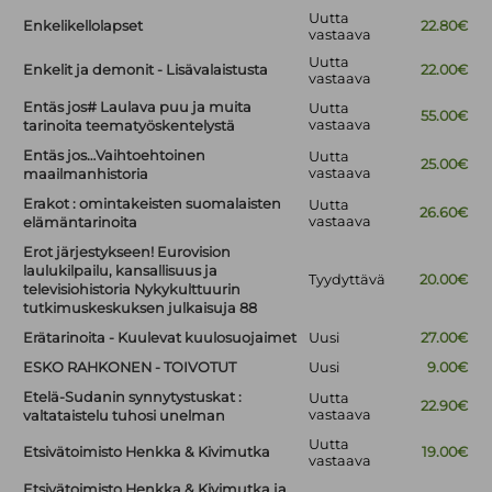
Uutta
Enkelikellolapset
22.80€
vastaava
Uutta
Enkelit ja demonit - Lisävalaistusta
22.00€
vastaava
Entäs jos# Laulava puu ja muita
Uutta
55.00€
vastaava
tarinoita teematyöskentelystä
Entäs jos…Vaihtoehtoinen
Uutta
25.00€
vastaava
maailmanhistoria
Erakot : omintakeisten suomalaisten
Uutta
26.60€
vastaava
elämäntarinoita
Erot järjestykseen! Eurovision
laulukilpailu, kansallisuus ja
Tyydyttävä
20.00€
televisiohistoria Nykykulttuurin
tutkimuskeskuksen julkaisuja 88
Erätarinoita - Kuulevat kuulosuojaimet
Uusi
27.00€
ESKO RAHKONEN - TOIVOTUT
Uusi
9.00€
Etelä-Sudanin synnytystuskat :
Uutta
22.90€
vastaava
valtataistelu tuhosi unelman
Uutta
Etsivätoimisto Henkka & Kivimutka
19.00€
vastaava
Etsivätoimisto Henkka & Kivimutka ja