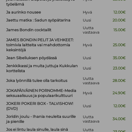
työelämä
Ja aurinko nousee
Hyvä
12.00€
Jaettu matka : Sadun syöpätarina
Uusi
20.00€
Uutta
James Bondin cocktailit
15.00€
vastaava
JAMES BONDIN PELIT JA VEHKEET:
toimivia laitteita vai mahdottomia
Hyvä
25.00€
keksintöjä
Jean Sibeliuksen pöydässä
Uusi
35.00€
Jenkkikassi ja muita juttuja Kukkulan
Uusi
23.00€
korttelista
Uutta
Joka lyönnillä tulee olla tarkoitus
28.00€
vastaava
JOKAPÄIVÄINEN PORNOMME-Media
Hyvä
24.90€
seksuaalisuus ja populaarikulttuuri
JOKERI POKERI BOX - TALVISHOW!
Uusi
12.00€
(DVD)
Joridin joulu - Ihania neuleita suurille
Uutta
34.00€
vastaava
ja pienille
Jos ei lintu laula sinulle, laula sinä
Uutta
23.00€