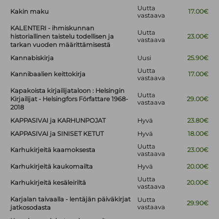
Uutta
Kakin maku
17.00€
vastaava
KALENTERI - ihmiskunnan
Uutta
historiallinen taistelu todellisen ja
23.00€
vastaava
tarkan vuoden määrittämisestä
Kannabiskirja
Uusi
25.90€
Uutta
Kannibaalien keittokirja
17.00€
vastaava
Kapakoista kirjailijataloon : Helsingin
Uutta
Kirjailijat - Helsingfors Författare 1968-
29.00€
vastaava
2018
KAPPASIVAI ja KARHUNPOJAT
Hyvä
23.80€
KAPPASIVAI ja SINISET KETUT
Hyvä
18.00€
Uutta
Karhukirjeitä kaamoksesta
23.00€
vastaava
Karhukirjeitä kaukomailta
Hyvä
20.00€
Uutta
Karhukirjeitä kesäleiriltä
20.00€
vastaava
Karjalan taivaalla - lentäjän päiväkirjat
Uutta
29.90€
vastaava
jatkosodasta