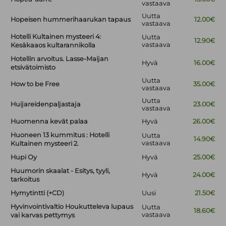
vastaava
Uutta
Hopeisen hummerihaarukan tapaus
12.00€
vastaava
Hotelli Kultainen mysteeri 4:
Uutta
12.90€
vastaava
Kesäkaaos kultarannikolla
Hotellin arvoitus. Lasse-Maijan
Hyvä
16.00€
etsivätoimisto
Uutta
How to be Free
35.00€
vastaava
Uutta
Huijareidenpaljastaja
23.00€
vastaava
Huomenna kevät palaa
Hyvä
26.00€
Huoneen 13 kummitus : Hotelli
Uutta
14.90€
vastaava
Kultainen mysteeri 2.
Hupi Oy
Hyvä
25.00€
Huumorin skaalat - Esitys, tyyli,
Hyvä
24.00€
tarkoitus
Hymytintti (+CD)
Uusi
21.50€
Hyvinvointivaltio Houkutteleva lupaus
Uutta
18.60€
vastaava
vai karvas pettymys