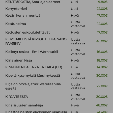
KENTTÄPOSTIA, Sota-ajan aarteet
Uusi
9.80€
Kerrynterrieri
Uusi
22.00€
Kesän kerran mentyä
Hyvä
17.00€
Uutta
Kesäunelma
12.00€
vastaava
Kettusten esikoulutehtävät
Hyvä
17.00€
KEVYTMIELISTÄ KIRJOITTELUA, SANOI
Uutta
45.00€
vastaava
PAASIKIVI
Uutta
Kielletyt roskat - Emil Wern tutkii
16.00€
vastaava
Kiinalainen kissa
Hyvä
18.00€
KINNUNEN LAILA - A LA LAILA (CD)
Uusi
14.90€
Uutta
Kipeitä kysymyksiä kärsimyksestä
30.00€
vastaava
Kirja on pitkä ajatus : wareliaanisia
Uutta
22.00€
vastaava
esseitä
Uutta
KIRJA TEESTÄ
30.00€
vastaava
Kirjallisuuden sanakirja
Hyvä
48.00€
Kirjastoaineiston ekologinen jalanjälki
Uusi
41.40€