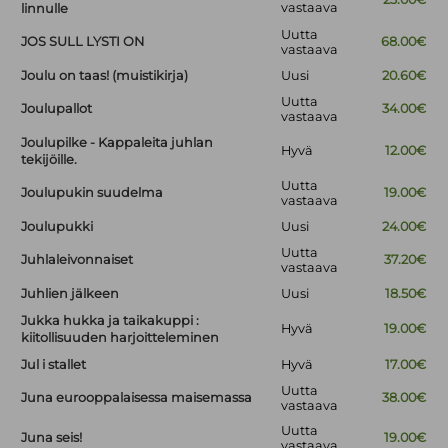
vastaava
linnulle
Uutta
JOS SULL LYSTI ON
68.00€
vastaava
Joulu on taas! (muistikirja)
Uusi
20.60€
Uutta
Joulupallot
34.00€
vastaava
Joulupilke - Kappaleita juhlan
Hyvä
12.00€
tekijöille.
Uutta
Joulupukin suudelma
19.00€
vastaava
Joulupukki
Uusi
24.00€
Uutta
Juhlaleivonnaiset
37.20€
vastaava
Juhlien jälkeen
Uusi
18.50€
Jukka hukka ja taikakuppi :
Hyvä
19.00€
kiitollisuuden harjoitteleminen
Jul i stallet
Hyvä
17.00€
Uutta
Juna eurooppalaisessa maisemassa
38.00€
vastaava
Uutta
Juna seis!
19.00€
vastaava