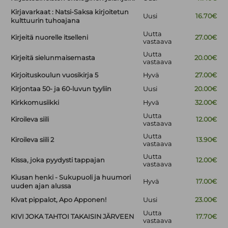
Kirjavarkaat : Natsi-Saksa kirjoitetun
Uusi
16.70€
kulttuurin tuhoajana
Uutta
Kirjeitä nuorelle itselleni
27.00€
vastaava
Uutta
Kirjeitä sielunmaisemasta
20.00€
vastaava
Kirjoituskoulun vuosikirja 5
Hyvä
27.00€
Kirjontaa 50- ja 60-luvun tyyliin
Uusi
20.00€
Kirkkomusiikki
Hyvä
32.00€
Uutta
Kiroileva siili
12.00€
vastaava
Uutta
Kiroileva siili 2
13.90€
vastaava
Uutta
Kissa, joka pyydysti tappajan
12.00€
vastaava
Kiusan henki - Sukupuoli ja huumori
Hyvä
17.00€
uuden ajan alussa
Kivat pippalot, Apo Apponen!
Uusi
23.00€
Uutta
KIVI JOKA TAHTOI TAKAISIN JÄRVEEN
17.70€
vastaava