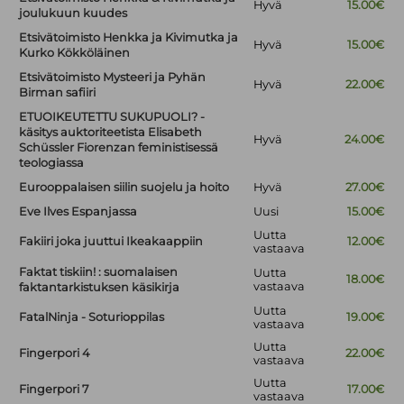
Hyvä
15.00€
joulukuun kuudes
Etsivätoimisto Henkka ja Kivimutka ja
Hyvä
15.00€
Kurko Kökköläinen
Etsivätoimisto Mysteeri ja Pyhän
Hyvä
22.00€
Birman safiiri
ETUOIKEUTETTU SUKUPUOLI? -
käsitys auktoriteetista Elisabeth
Hyvä
24.00€
Schüssler Fiorenzan feministisessä
teologiassa
Eurooppalaisen siilin suojelu ja hoito
Hyvä
27.00€
Eve Ilves Espanjassa
Uusi
15.00€
Uutta
Fakiiri joka juuttui Ikeakaappiin
12.00€
vastaava
Faktat tiskiin! : suomalaisen
Uutta
18.00€
vastaava
faktantarkistuksen käsikirja
Uutta
FatalNinja - Soturioppilas
19.00€
vastaava
Uutta
Fingerpori 4
22.00€
vastaava
Uutta
Fingerpori 7
17.00€
vastaava