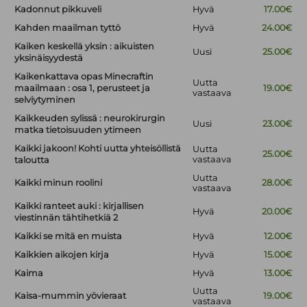
Kadonnut pikkuveli
Hyvä
17.00€
Kahden maailman tyttö
Hyvä
24.00€
Kaiken keskellä yksin : aikuisten
Uusi
25.00€
yksinäisyydestä
Kaikenkattava opas Minecraftin
Uutta
maailmaan : osa 1, perusteet ja
19.00€
vastaava
selviytyminen
Kaikkeuden sylissä : neurokirurgin
Uusi
23.00€
matka tietoisuuden ytimeen
Kaikki jakoon! Kohti uutta yhteisöllistä
Uutta
25.00€
vastaava
taloutta
Uutta
Kaikki minun roolini
28.00€
vastaava
Kaikki ranteet auki : kirjallisen
Hyvä
20.00€
viestinnän tähtihetkiä 2
Kaikki se mitä en muista
Hyvä
12.00€
Kaikkien aikojen kirja
Hyvä
15.00€
Kaima
Hyvä
13.00€
Uutta
Kaisa-mummin yövieraat
19.00€
vastaava