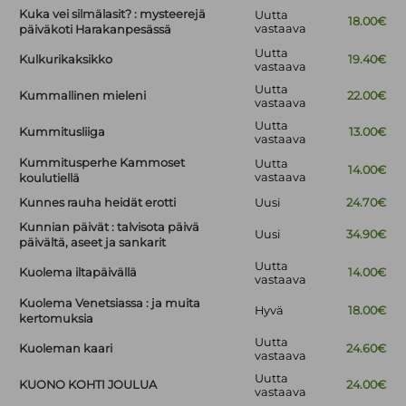
Kuka vei silmälasit? : mysteerejä
Uutta
18.00€
vastaava
päiväkoti Harakanpesässä
Uutta
Kulkurikaksikko
19.40€
vastaava
Uutta
Kummallinen mieleni
22.00€
vastaava
Uutta
Kummitusliiga
13.00€
vastaava
Kummitusperhe Kammoset
Uutta
14.00€
vastaava
koulutiellä
Kunnes rauha heidät erotti
Uusi
24.70€
Kunnian päivät : talvisota päivä
Uusi
34.90€
päivältä, aseet ja sankarit
Uutta
Kuolema iltapäivällä
14.00€
vastaava
Kuolema Venetsiassa : ja muita
Hyvä
18.00€
kertomuksia
Uutta
Kuoleman kaari
24.60€
vastaava
Uutta
KUONO KOHTI JOULUA
24.00€
vastaava