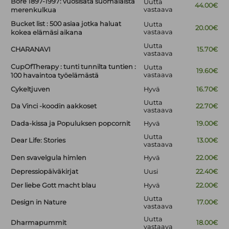
Bore 1897-1997: vuosisata suomalaista
Uutta
44.00€
vastaava
merenkulkua
Bucket list : 500 asiaa jotka haluat
Uutta
20.00€
vastaava
kokea elämäsi aikana
Uutta
CHARANAVI
15.70€
vastaava
CupOfTherapy : tunti tunnilta tuntien :
Uutta
19.60€
vastaava
100 havaintoa työelämästä
Cykeltjuven
Hyvä
16.70€
Uutta
Da Vinci -koodin aakkoset
22.70€
vastaava
Dada-kissa ja Populuksen popcornit
Hyvä
19.00€
Uutta
Dear Life: Stories
13.00€
vastaava
Den svavelgula himlen
Hyvä
22.00€
Depressiopäiväkirjat
Uusi
22.40€
Der liebe Gott macht blau
Hyvä
22.00€
Uutta
Design in Nature
17.00€
vastaava
Uutta
Dharmapummit
18.00€
vastaava