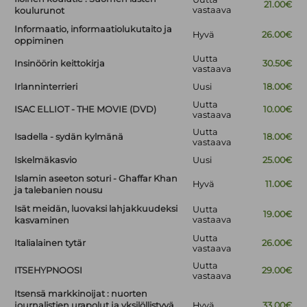
21.00€
vastaava
koulurunot
Informaatio, informaatiolukutaito ja
Hyvä
26.00€
oppiminen
Uutta
Insinöörin keittokirja
30.50€
vastaava
Irlanninterrieri
Uusi
18.00€
Uutta
ISAC ELLIOT - THE MOVIE (DVD)
10.00€
vastaava
Uutta
Isadella - sydän kylmänä
18.00€
vastaava
Iskelmäkasvio
Uusi
25.00€
Islamin aseeton soturi - Ghaffar Khan
Hyvä
11.00€
ja talebanien nousu
Isät meidän, luovaksi lahjakkuudeksi
Uutta
19.00€
vastaava
kasvaminen
Uutta
Italialainen tytär
26.00€
vastaava
Uutta
ITSEHYPNOOSI
29.00€
vastaava
Itsensä markkinoijat : nuorten
journalistien urapolut ja yksilöllistyvä
Hyvä
33.00€