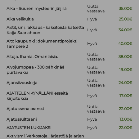
Uutta
Aika - Suuren mysteerin jäljillä
35.00€
vastaava
Aika velikultia
Hyvä
25.00€
Aistit, uni, rakkaus - kaksitoista katsetta
Hyvä
34.00€
Kaija Saariahoon
Aito kaupunki : dokumenttiprojekti
Hyvä
40.00€
Tampere 2
Uutta
Aitoja. Ihania. Omanlaisia.
38.00€
vastaava
Aivojumppaa - 300 pähkinää
Uutta
19.00€
vastaava
purtavaksi
Uutta
Ajansiivouskirja
24.00€
vastaava
AJATTELEN KYNÄLLÄNI esseitä
Hyvä
17.00€
kirjoituksia
Uutta
Ajatuksena oranssi
22.00€
vastaava
Ajatussulttaani
Hyvä
13.00€
AJATUSTEN LUKIJAKSI
Hyvä
22.00€
Aktivismi. Verkostoja, järjestöjä ja arjen