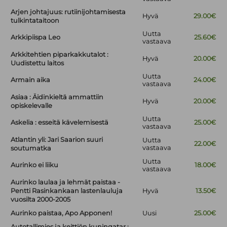
Arjen johtajuus: rutiinijohtamisesta
Hyvä
29.00€
tulkintataitoon
Uutta
Arkkipiispa Leo
25.60€
vastaava
Arkkitehtien piparkakkutalot :
Hyvä
20.00€
Uudistettu laitos
Uutta
Armain aika
24.00€
vastaava
Asiaa : Äidinkieltä ammattiin
Hyvä
20.00€
opiskelevalle
Uutta
Askelia : esseitä kävelemisestä
25.00€
vastaava
Atlantin yli: Jari Saarion suuri
Uutta
22.00€
vastaava
soutumatka
Uutta
Aurinko ei liiku
18.00€
vastaava
Aurinko laulaa ja lehmät paistaa -
Pentti Rasinkankaan lastenlauluja
Hyvä
13.50€
vuosilta 2000-2005
Aurinko paistaa, Apo Apponen!
Uusi
25.00€
Autotallimies ja keittiön kuningatar :