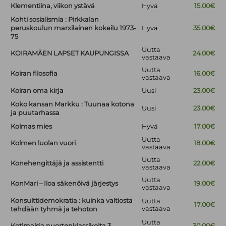
Klementiina, viikon ystävä
Hyvä
15.00€
Kohti sosialismia : Pirkkalan
peruskoulun marxilainen kokeilu 1973-
Hyvä
35.00€
75
Uutta
KOIRAMÄEN LAPSET KAUPUNGISSA
24.00€
vastaava
Uutta
Koiran filosofia
16.00€
vastaava
Koiran oma kirja
Uusi
23.00€
Koko kansan Markku : Tuunaa kotona
Uusi
23.00€
ja puutarhassa
Kolmas mies
Hyvä
17.00€
Uutta
Kolmen luolan vuori
18.00€
vastaava
Uutta
Konehengittäjä ja assistentti
22.00€
vastaava
Uutta
KonMari – Iloa säkenöivä järjestys
19.00€
vastaava
Konsulttidemokratia : kuinka valtiosta
Uutta
17.00€
vastaava
tehdään tyhmä ja tehoton
Uutta
Kotimaisia nuortenklassikoita 3
30.00€