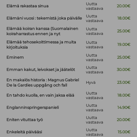
Uutta
Elämä rakastaa sinua
20.00€
vastaava
Uutta
Elämäni vuosi : tekemistä joka päivälle
18.00€
vastaava
Elämää koiran kanssa (Suomalainen
Uutta
25.00€
vastaava
koiraharrastus ennen ja nyt
Elämää tehosekoittimessa ja muita
Uutta
19.00€
vastaava
kirjoituksia
Uutta
Eminem
25.00€
vastaava
Uutta
Emman kakut, leivokset ja jäätelöt
30.00€
vastaava
En makalös historia : Magnus Gabriel
Hyvä
23.00€
De la Gardies uppgång och fall
Uutta
En tahdo kuolla, en vain jaksa elää
18.00€
vastaava
Uutta
Englanninspringerspanieli
14.90€
vastaava
Uutta
Eniten vituttaa työ
20.00€
vastaava
Uutta
Enkeleitä päivääsi
15.00€
vastaava