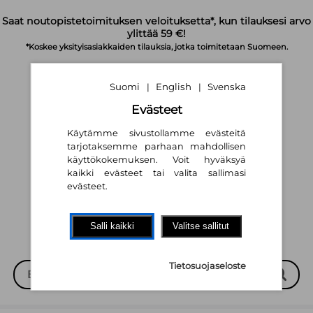
Siirry pääsisältöön
Saat noutopistetoimituksen veloituksetta*, kun tilauksesi arvo
ylittää 59 €!
*Koskee yksityisasiakkaiden tilauksia, jotka toimitetaan Suomeen.
Suomi
English
Svenska
|
|
Evästeet
Käytämme sivustollamme evästeitä
tarjotaksemme parhaan mahdollisen
käyttökokemuksen. Voit hyväksyä
Suomi
English
Svenska
|
|
kaikki evästeet tai valita sallimasi
evästeet.
Salli kaikki
Valitse sallitut
Tietosuojaseloste