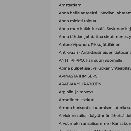
Amsterdam
Anna heille anteeksi... Median jahtaa
Anna mielesi toipua
Anna mun kaikki kestää. Sovinnon kir
Anna tähtien johdattaa sinut menest
Antero Vipunen. Pikkujättiläinen
Antikvaari - Antiikkiesineiden tietosana
ANTTI PIIPPO: liian suuri Suomelle
Apina pulpetissa : ysiluokan yhteisöllis
APINASTA IHMISEKSI
ARABIAA YLI RAJOJEN
Arginiini ja terveys
Armollinen itsekuri
Armon horisontit : huomisen luterilais
Arvioinnin aika - käytännönläheisiä t
Arvot mekin ansaitsemme - Kansakunt