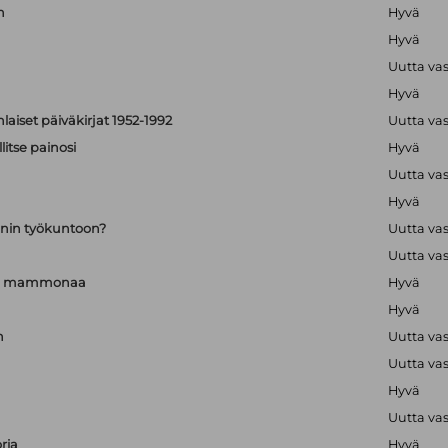
n
Hyvä
Hyvä
Uutta va
Hyvä
aiset päiväkirjat 1952-1992
Uutta va
itse painosi
Hyvä
Uutta va
Hyvä
nin työkuntoon?
Uutta va
Uutta va
a ja mammonaa
Hyvä
Hyvä
n
Uutta va
Uutta va
Hyvä
Uutta va
ria
Hyvä