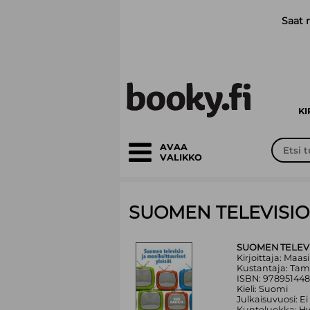
Siirry pääsisältöön
Saat 
K
AVAA
VALIKKO
SUOMEN TELEVISIO
SUOMEN TELEVI
Kirjoittaja: Maasi
Kustantaja: Tamp
ISBN: 97895144
Kieli: Suomi
Julkaisuvuosi: Ei
Kuntoluokka: H