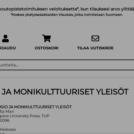
noutopistetoimituksen veloituksetta*, kun tilauksesi arvo ylittää
*Koskee yksityisasiakkaiden tilauksia, jotka toimitetaan Suomeen.
IRJAUDU
OSTOSKORI
TILAA UUTISKIRJE
 JA MONIKULTTUURISET YLEISÖT
SIO JA MONIKULTTUURISET YLEISÖT
lta Mari
ere University Press. TUP
80096
 tiedossa
yvä