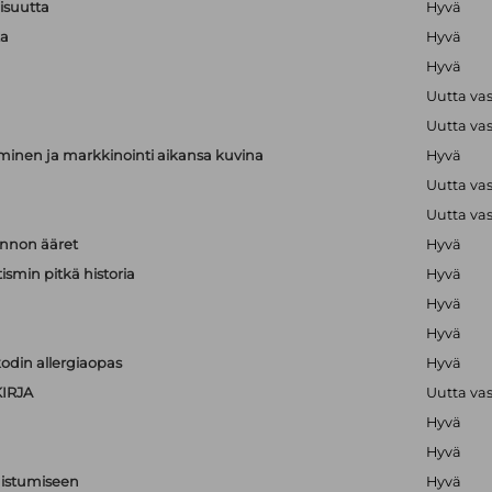
lisuutta
Hyvä
ta
Hyvä
Hyvä
Uutta va
Uutta va
minen ja markkinointi aikansa kuvina
Hyvä
Uutta va
Uutta va
nnon ääret
Hyvä
ismin pitkä historia
Hyvä
Hyvä
Hyvä
odin allergiaopas
Hyvä
IRJA
Uutta va
Hyvä
Hyvä
nistumiseen
Hyvä