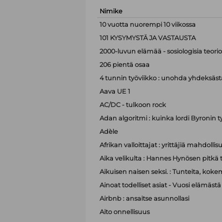
Nimike
10 vuotta nuorempi 10 viikossa
101 KYSYMYSTÄ JA VASTAUSTA
2000-luvun elämää - sosiologisia teor
206 pientä osaa
4 tunnin työviikko : unohda yhdeksästä
Aava UE 1
AC/DC - tulkoon rock
Adan algoritmi : kuinka lordi Byronin t
Adèle
Afrikan valloittajat : yrittäjiä mahdoll
Aika velikulta : Hannes Hynösen pitkä t
Aikuisen naisen seksi. : Tunteita, koke
Ainoat todelliset asiat - Vuosi elämästä
Airbnb : ansaitse asunnollasi
Aito onnellisuus