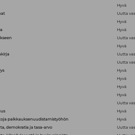
Hyvä
mat
Uutta va
Hyvä
ja
Hyvä
ykseen
Uutta va
Hyvä
kirja
Uutta va
Uutta va
yys
Hyvä
Hyvä
Hyvä
Hyvä
Uutta va
uus
Hyvä
ietoja palkkauksenuudistamistyöhön
Hyvä
a, demokratia ja tasa-arvo
Uutta va