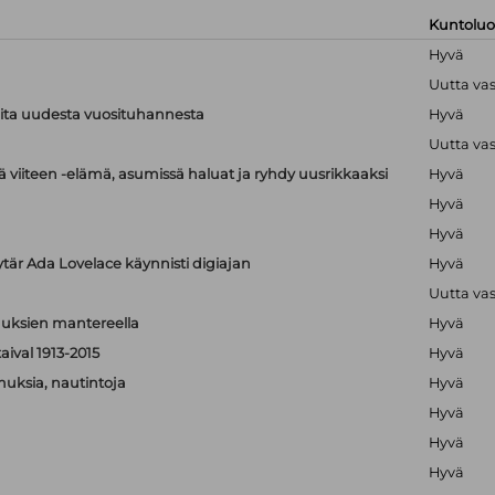
Kuntolu
Hyvä
Uutta va
ioita uudesta vuosituhannesta
Hyvä
Uutta va
 viiteen -elämä, asumissä haluat ja ryhdy uusrikkaaksi
Hyvä
Hyvä
Hyvä
ytär Ada Lovelace käynnisti digiajan
Hyvä
Uutta va
isuuksien mantereella
Hyvä
aival 1913-2015
Hyvä
muksia, nautintoja
Hyvä
Hyvä
Hyvä
Hyvä