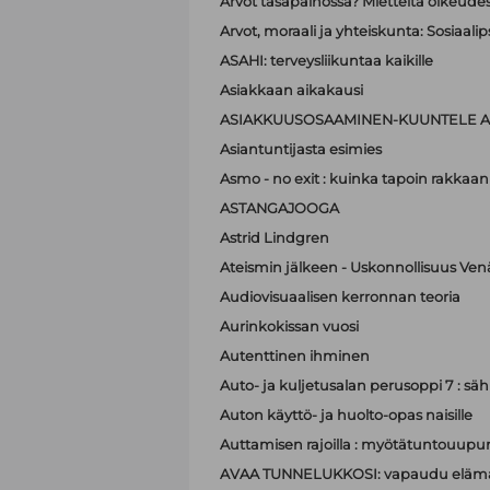
Arvot tasapainossa? Mietteitä oikeudest
Arvot, moraali ja yhteiskunta: Sosiaa
ASAHI: terveysliikuntaa kaikille
Asiakkaan aikakausi
ASIAKKUUSOSAAMINEN-KUUNTELE A
Asiantuntijasta esimies
Asmo - no exit : kuinka tapoin rakkaan
ASTANGAJOOGA
Astrid Lindgren
Ateismin jälkeen - Uskonnollisuus Ven
Audiovisuaalisen kerronnan teoria
Aurinkokissan vuosi
Autenttinen ihminen
Auto- ja kuljetusalan perusoppi 7 : sä
Auton käyttö- ja huolto-opas naisille
Auttamisen rajoilla : myötätuntouupum
AVAA TUNNELUKKOSI: vapaudu elämä