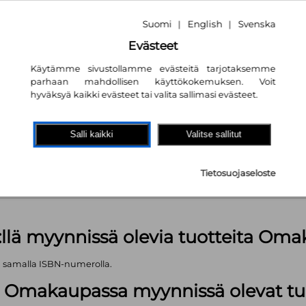
Suomi
English
Svenska
|
|
Evästeet
Käytämme sivustollamme evästeitä tarjotaksemme
parhaan mahdollisen käyttökokemuksen. Voit
hyväksyä kaikki evästeet tai valita sallimasi evästeet.
akaupassa
autta!
Salli kaikki
Valitse sallitut
 kpl
Tietosuojaseloste
äärä (kts. alla): 1499 kpl
:llä myynnissä olevia tuotteita Om
ä samalla ISBN-numerolla.
lä Omakaupassa myynnissä olevat tu