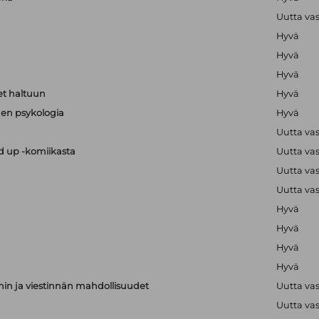
Uutta va
Hyvä
Hyvä
Hyvä
t haltuun
Hyvä
en psykologia
Hyvä
Uutta va
nd up -komiikasta
Uutta va
Uutta va
Uutta va
Hyvä
Hyvä
Hyvä
Hyvä
nnin ja viestinnän mahdollisuudet
Uutta va
Uutta va