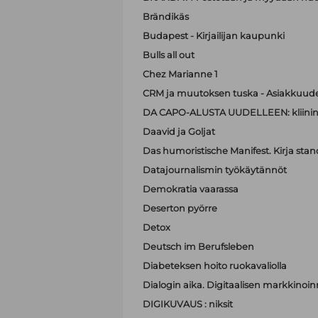
Brändikäs
Budapest - Kirjailijan kaupunki
Bulls all out
Chez Marianne 1
CRM ja muutoksen tuska - Asiakkuude
DA CAPO-ALUSTA UUDELLEEN: kliinin
Daavid ja Goljat
Das humoristische Manifest. Kirja sta
Datajournalismin työkäytännöt
Demokratia vaarassa
Deserton pyörre
Detox
Deutsch im Berufsleben
Diabeteksen hoito ruokavaliolla
Dialogin aika. Digitaalisen markkinoi
DIGIKUVAUS : niksit