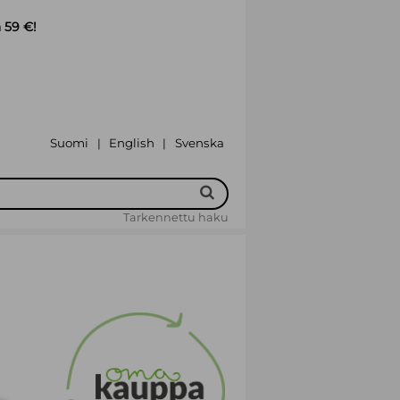
 59 €!
Suomi
English
Svenska
|
|
Tarkennettu haku