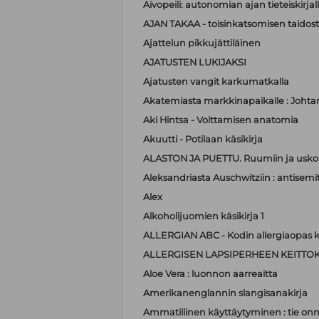
Aivopeili: autonomian ajan tieteiskirjal
AJAN TAKAA - toisinkatsomisen taidos
Ajattelun pikkujättiläinen
AJATUSTEN LUKIJAKSI
Ajatusten vangit karkumatkalla
Akatemiasta markkinapaikalle : Johta
Aki Hintsa - Voittamisen anatomia
Akuutti - Potilaan käsikirja
ALASTON JA PUETTU. Ruumiin ja usko
Aleksandriasta Auschwitziin : antisemit
Alex
Alkoholijuomien käsikirja 1
ALLERGIAN ABC - Kodin allergiaopas k
ALLERGISEN LAPSIPERHEEN KEITTOK
Aloe Vera : luonnon aarreaitta
Amerikanenglannin slangisanakirja
Ammatillinen käyttäytyminen : tie on