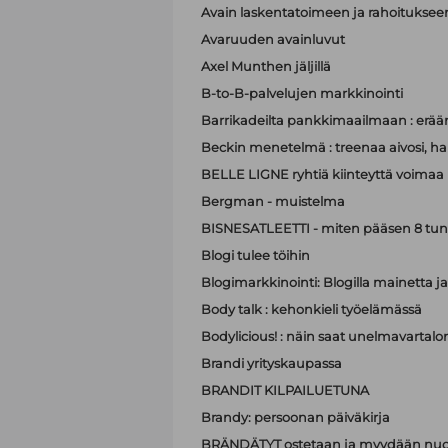
Avain laskentatoimeen ja rahoituksee
Avaruuden avainluvut
Axel Munthen jäljillä
B-to-B-palvelujen markkinointi
Barrikadeilta pankkimaailmaan : eräänl
Beckin menetelmä : treenaa aivosi, hall
BELLE LIGNE ryhtiä kiinteyttä voimaa
Bergman - muistelma
BISNESATLEETTI - miten pääsen 8 tun
Blogi tulee töihin
Blogimarkkinointi: Blogilla mainett
Body talk : kehonkieli työelämässä
Bodylicious! : näin saat unelmavartalo
Brandi yrityskaupassa
BRANDIT KILPAILUETUNA
Brandy: persoonan päiväkirja
BRÄNDÄTYT ostetaan ja myydään nuo