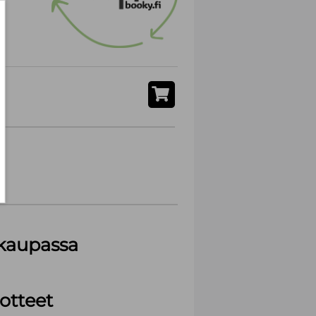
akaupassa
otteet