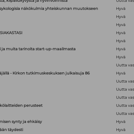
a, kilpailukyvystä ja hyvinvoinnista
Uutta va
lipsykologisia näkökulmia yhteiskunnan muutokseen
Hyvä
Hyvä
Hyvä
SIAKASTASI
Hyvä
Hyvä
i ja muita tarinoita start-up-maailmasta
Hyvä
Hyvä
Uutta va
äjällä - Kirkon tutkimuskeskuksen julkaisuja 86
Hyvä
Uutta va
Uutta va
Uutta va
hkölaitteiden perusteet
Uutta va
Uutta va
isen synty ja ehkäisy
Hyvä
än täydesti
Hyvä