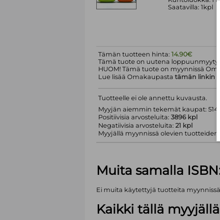
Saatavilla: 1kpl
Tämän tuotteen hinta:
14.90€
Tämä tuote on uutena loppuunmyyty.
HUOM! Tämä tuote on myynnissä Om
Lue lisää Omakaupasta
tämän linkin
k
Tuotteelle ei ole annettu kuvausta.
Myyjän aiemmin tekemät kaupat: 5143
Positiivisia arvosteluita:
3896 kpl
Negatiivisia arvosteluita:
21 kpl
Myyjällä myynnissä olevien tuotteiden m
Muita samalla ISBN
Ei muita käytettyjä tuotteita myynniss
Kaikki tällä myyjäl