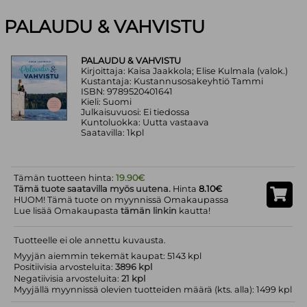
PALAUDU & VAHVISTU
PALAUDU & VAHVISTU
Kirjoittaja: Kaisa Jaakkola; Elise Kulmala (valok.)
Kustantaja: Kustannusosakeyhtiö Tammi
ISBN: 9789520401641
Kieli: Suomi
Julkaisuvuosi: Ei tiedossa
Kuntoluokka: Uutta vastaava
Saatavilla: 1kpl
Tämän tuotteen hinta:
19.90€
Tämä tuote saatavilla myös uutena.
Hinta
8.10€
HUOM! Tämä tuote on myynnissä Omakaupassa
Lue lisää Omakaupasta
tämän linkin
kautta!
Tuotteelle ei ole annettu kuvausta.
Myyjän aiemmin tekemät kaupat: 5143 kpl
Positiivisia arvosteluita:
3896 kpl
Negatiivisia arvosteluita:
21 kpl
Myyjällä myynnissä olevien tuotteiden määrä (kts. alla): 1499 kpl