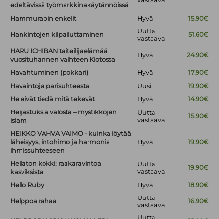
vastaava
edeltävissä työmarkkinakäytännöissä
Hammurabin enkelit
Hyvä
15.90€
Uutta
Hankintojen kilpailuttaminen
51.60€
vastaava
HARU ICHIBAN taiteilijaelämää
Hyvä
24.90€
vuosituhannen vaihteen Kiotossa
Havahtuminen (pokkari)
Hyvä
17.90€
Havaintoja parisuhteesta
Uusi
19.90€
He eivät tiedä mitä tekevät
Hyvä
14.90€
Heijastuksia valosta – mystikkojen
Uutta
15.90€
vastaava
islam
HEIKKO VAHVA VAIMO - kuinka löytää
läheisyys, intohimo ja harmonia
Hyvä
19.90€
ihmissuhteeseen
Hellaton kokki: raakaravintoa
Uutta
19.90€
vastaava
kasviksista
Hello Ruby
Hyvä
18.90€
Uutta
Helppoa rahaa
16.90€
vastaava
Uutta