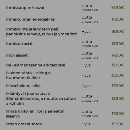
Uutta
Ihmiskaupan kasvot
14.90€
vastaava
Uutta
Ihmiskunnan energiakriisi
17.90€
vastaava
Ihmiskunta ja langaton peli:
Hyvä
19.90€
panoksina terveys, talous ja ympäristö
Uutta
Ihmisten asiat
13.90€
vastaava
Uutta
Ihon alaiset
14.90€
vastaava
Iisi - elämänasenne arkitaidoksi
Hyvä
17.90€
Ikuinen säätö: Helsingin
Hyvä
35.90€
huumemarkkinat
Ikävaiheiden kriisit
Hyvä
17.90€
Ikääntyvät juomatavat:
Uutta
Elämänkokemus ja muuttuva suhde
13.90€
vastaava
alkoholiin
Ilmaa hintoihin : Ipr ja aineeton
Uutta
17.90€
vastaava
lisäarvo
Ilman omaatuntoa
Hyvä
15.90€