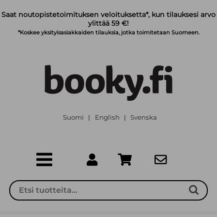
Siirry pääsisältöön
Saat noutopistetoimituksen veloituksetta*, kun tilauksesi arvo
ylittää 59 €!
*Koskee yksityisasiakkaiden tilauksia, jotka toimitetaan Suomeen.
Suomi
English
Svenska
|
|