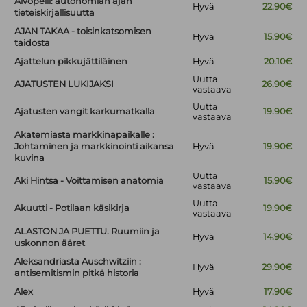
Aivopeili: autonomian ajan
Hyvä
22.90€
tieteiskirjallisuutta
AJAN TAKAA - toisinkatsomisen
Hyvä
15.90€
taidosta
Ajattelun pikkujättiläinen
Hyvä
20.10€
Uutta
AJATUSTEN LUKIJAKSI
26.90€
vastaava
Uutta
Ajatusten vangit karkumatkalla
19.90€
vastaava
Akatemiasta markkinapaikalle :
Johtaminen ja markkinointi aikansa
Hyvä
19.90€
kuvina
Uutta
Aki Hintsa - Voittamisen anatomia
15.90€
vastaava
Uutta
Akuutti - Potilaan käsikirja
19.90€
vastaava
ALASTON JA PUETTU. Ruumiin ja
Hyvä
14.90€
uskonnon ääret
Aleksandriasta Auschwitziin :
Hyvä
29.90€
antisemitismin pitkä historia
Alex
Hyvä
17.90€