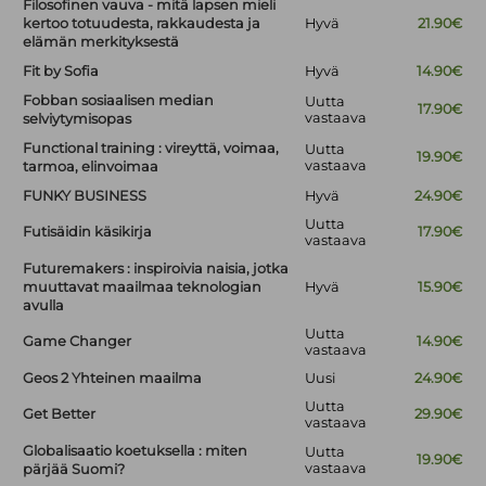
Filosofinen vauva - mitä lapsen mieli
kertoo totuudesta, rakkaudesta ja
Hyvä
21.90€
elämän merkityksestä
Fit by Sofia
Hyvä
14.90€
Fobban sosiaalisen median
Uutta
17.90€
vastaava
selviytymisopas
Functional training : vireyttä, voimaa,
Uutta
19.90€
vastaava
tarmoa, elinvoimaa
FUNKY BUSINESS
Hyvä
24.90€
Uutta
Futisäidin käsikirja
17.90€
vastaava
Futuremakers : inspiroivia naisia, jotka
muuttavat maailmaa teknologian
Hyvä
15.90€
avulla
Uutta
Game Changer
14.90€
vastaava
Geos 2 Yhteinen maailma
Uusi
24.90€
Uutta
Get Better
29.90€
vastaava
Globalisaatio koetuksella : miten
Uutta
19.90€
vastaava
pärjää Suomi?