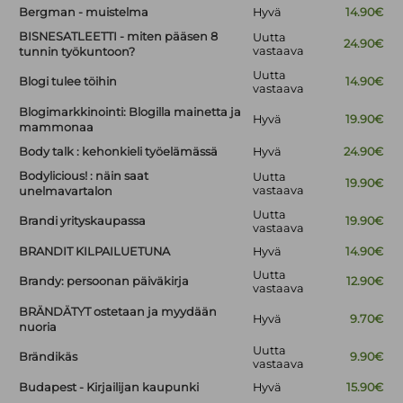
Bergman - muistelma
Hyvä
14.90€
BISNESATLEETTI - miten pääsen 8
Uutta
24.90€
vastaava
tunnin työkuntoon?
Uutta
Blogi tulee töihin
14.90€
vastaava
Blogimarkkinointi: Blogilla mainetta ja
Hyvä
19.90€
mammonaa
Body talk : kehonkieli työelämässä
Hyvä
24.90€
Bodylicious! : näin saat
Uutta
19.90€
vastaava
unelmavartalon
Uutta
Brandi yrityskaupassa
19.90€
vastaava
BRANDIT KILPAILUETUNA
Hyvä
14.90€
Uutta
Brandy: persoonan päiväkirja
12.90€
vastaava
BRÄNDÄTYT ostetaan ja myydään
Hyvä
9.70€
nuoria
Uutta
Brändikäs
9.90€
vastaava
Budapest - Kirjailijan kaupunki
Hyvä
15.90€