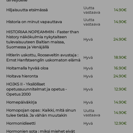
terveydelle
Uutta
Hiljaisuutta etsimässä
14.90€
vastaava
Uutta
Historia on minut vapauttava
14.90€
vastaava
HISTORIAA NOPEAMMIN - Faster than
history näkökulmia nykytaiteen
Hyvä
24.90€
tulevaisuuteen Baltian maissa,
Suomessa ja Venäjällä
Hitlerin uskottu, Rooseveltin avustaja :
Hyvä
18.90€
Ernst Hanfstaenglin uskomaton elämä
Hoitamalla hyvää oloa
Hyvä
16.90€
Hoitava hieronta
Hyvä
24.90€
HOJKS II - Yksilölliset
opetussuunnitelmat ja opetus -
Hyvä
12.90€
Opetus 2000
Homepäiväkirja
Hyvä
14.90€
Homopojan opas : Kaikki, mitä sinun
Uutta
14.90€
vastaava
tulee tietää. Ja vähän muutakin
Hormonidieetti
Hyvä
12.90€
Hormonien sota : miksi miehet eivät