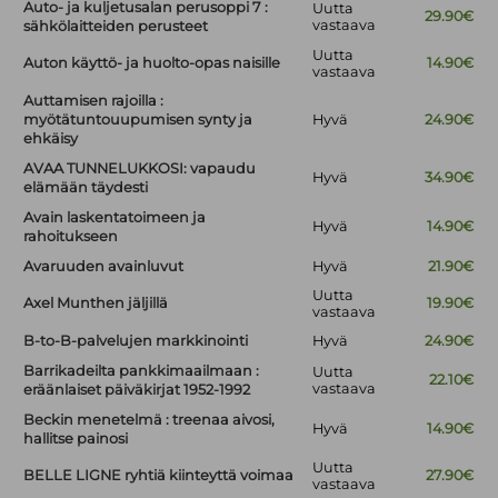
Auto- ja kuljetusalan perusoppi 7 :
Uutta
29.90€
vastaava
sähkölaitteiden perusteet
Uutta
Auton käyttö- ja huolto-opas naisille
14.90€
vastaava
Auttamisen rajoilla :
myötätuntouupumisen synty ja
Hyvä
24.90€
ehkäisy
AVAA TUNNELUKKOSI: vapaudu
Hyvä
34.90€
elämään täydesti
Avain laskentatoimeen ja
Hyvä
14.90€
rahoitukseen
Avaruuden avainluvut
Hyvä
21.90€
Uutta
Axel Munthen jäljillä
19.90€
vastaava
B-to-B-palvelujen markkinointi
Hyvä
24.90€
Barrikadeilta pankkimaailmaan :
Uutta
22.10€
vastaava
eräänlaiset päiväkirjat 1952-1992
Beckin menetelmä : treenaa aivosi,
Hyvä
14.90€
hallitse painosi
Uutta
BELLE LIGNE ryhtiä kiinteyttä voimaa
27.90€
vastaava