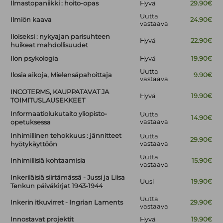
Ilmastopaniikki : hoito-opas
Hyvä
29.90€
Uutta
Ilmiön kaava
24.90€
vastaava
Iloiseksi : nykyajan parisuhteen
Hyvä
22.90€
huikeat mahdollisuudet
Ilon psykologia
Hyvä
19.90€
Uutta
Ilosia aikoja, Mielensäpahoittaja
9.90€
vastaava
INCOTERMS, KAUPPATAVAT JA
Hyvä
19.90€
TOIMITUSLAUSEKKEET
Informaatiolukutaito yliopisto-
Uutta
14.90€
vastaava
opetuksessa
Inhimillinen tehokkuus : jännitteet
Uutta
29.90€
vastaava
hyötykäyttöön
Uutta
Inhimillisiä kohtaamisia
15.90€
vastaava
Inkeriläisiä siirtämässä - Jussi ja Liisa
Uusi
19.90€
Tenkun päiväkirjat 1943-1944
Uutta
Inkerin itkuvirret - Ingrian Laments
29.90€
vastaava
Innostavat projektit
Hyvä
19.90€