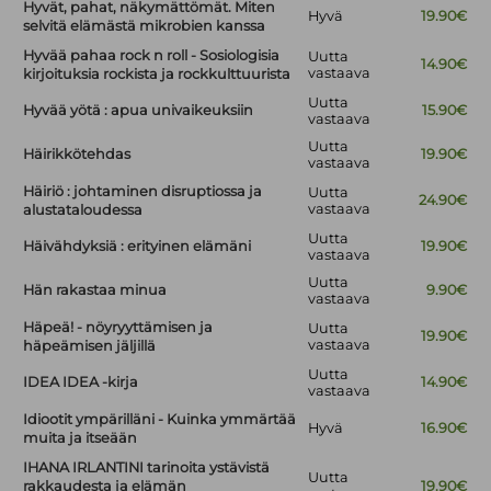
Hyvät, pahat, näkymättömät. Miten
Hyvä
19.90€
selvitä elämästä mikrobien kanssa
Hyvää pahaa rock n roll - Sosiologisia
Uutta
14.90€
vastaava
kirjoituksia rockista ja rockkulttuurista
Uutta
Hyvää yötä : apua univaikeuksiin
15.90€
vastaava
Uutta
Häirikkötehdas
19.90€
vastaava
Häiriö : johtaminen disruptiossa ja
Uutta
24.90€
vastaava
alustataloudessa
Uutta
Häivähdyksiä : erityinen elämäni
19.90€
vastaava
Uutta
Hän rakastaa minua
9.90€
vastaava
Häpeä! - nöyryyttämisen ja
Uutta
19.90€
vastaava
häpeämisen jäljillä
Uutta
IDEA IDEA -kirja
14.90€
vastaava
Idiootit ympärilläni - Kuinka ymmärtää
Hyvä
16.90€
muita ja itseään
IHANA IRLANTINI tarinoita ystävistä
Uutta
rakkaudesta ja elämän
19.90€