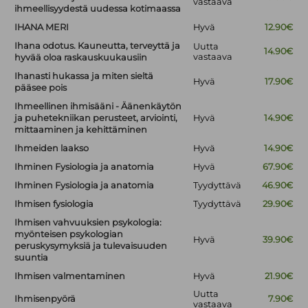
vastaava
ihmeellisyydestä uudessa kotimaassa
IHANA MERI
Hyvä
12.90€
Ihana odotus. Kauneutta, terveyttä ja
Uutta
14.90€
vastaava
hyvää oloa raskauskuukausiin
Ihanasti hukassa ja miten sieltä
Hyvä
17.90€
pääsee pois
Ihmeellinen ihmisääni - Äänenkäytön
ja puhetekniikan perusteet, arviointi,
Hyvä
14.90€
mittaaminen ja kehittäminen
Ihmeiden laakso
Hyvä
14.90€
Ihminen Fysiologia ja anatomia
Hyvä
67.90€
Ihminen Fysiologia ja anatomia
Tyydyttävä
46.90€
Ihmisen fysiologia
Tyydyttävä
29.90€
Ihmisen vahvuuksien psykologia:
myönteisen psykologian
Hyvä
39.90€
peruskysymyksiä ja tulevaisuuden
suuntia
Ihmisen valmentaminen
Hyvä
21.90€
Uutta
Ihmisenpyörä
7.90€
vastaava