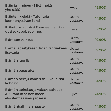
Eläin ja ihminen - Mikä meitä
Hyvä
15.90€
yhdistää?
Eläinten kielellä - Tulkintoja
Uutta
14.90€
vastaava
luonnonystävän iloksi
Eläketurma : miksi Suomeen tarvitaan
Hyvä
17.90€
uusi sukupolvisopimus
Uutta
Elämisen vaikeus
19.90€
vastaava
Elämä järjestykseen ilman rahtuakaan
Uutta
9.90€
vastaava
itsekuria
Uutta
Elämän juurilla
14.90€
vastaava
Uutta
Elämän paras aika
14.90€
vastaava
Elämän pelit ja kaunis sielu kauniissa
Uutta
14.90€
vastaava
kehossa
Elämän tarkoitus ja vakava sairaus :
ALS-tautiin sairastuneen
Hyvä
24.90€
eksistentiaalinen prosessi
Uutta
Elämänhallinnan haaste
14.90€
vastaava