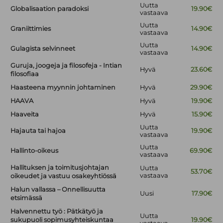
Uutta
Globalisaation paradoksi
19.90€
vastaava
Uutta
Graniittimies
14.90€
vastaava
Uutta
Gulagista selvinneet
14.90€
vastaava
Guruja, joogeja ja filosofeja - Intian
Hyvä
23.60€
filosofiaa
Haasteena myynnin johtaminen
Hyvä
29.90€
HAAVA
Hyvä
19.90€
Haaveita
Hyvä
15.90€
Uutta
Hajauta tai hajoa
19.90€
vastaava
Uutta
Hallinto-oikeus
69.90€
vastaava
Hallituksen ja toimitusjohtajan
Uutta
53.70€
vastaava
oikeudet ja vastuu osakeyhtiössä
Halun vallassa – Onnellisuutta
Uusi
17.90€
etsimässä
Halvennettu työ : Pätkätyö ja
Uutta
sukupuoli sopimusyhteiskuntaa
19.90€