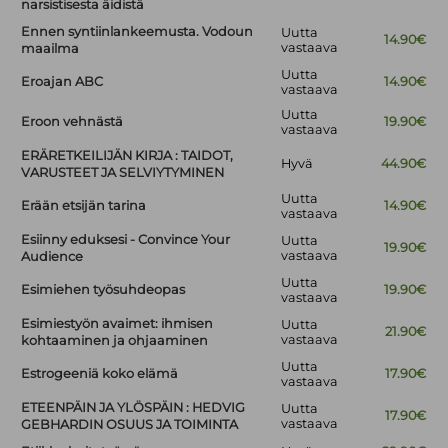
narsistisesta äidistä
Ennen syntiinlankeemusta. Vodoun
Uutta
14.90€
vastaava
maailma
Uutta
Eroajan ABC
14.90€
vastaava
Uutta
Eroon vehnästä
19.90€
vastaava
ERÄRETKEILIJÄN KIRJA : TAIDOT,
Hyvä
44.90€
VARUSTEET JA SELVIYTYMINEN
Uutta
Erään etsijän tarina
14.90€
vastaava
Esiinny eduksesi - Convince Your
Uutta
19.90€
vastaava
Audience
Uutta
Esimiehen työsuhdeopas
19.90€
vastaava
Esimiestyön avaimet: ihmisen
Uutta
21.90€
vastaava
kohtaaminen ja ohjaaminen
Uutta
Estrogeeniä koko elämä
17.90€
vastaava
ETEENPÄIN JA YLÖSPÄIN : HEDVIG
Uutta
17.90€
vastaava
GEBHARDIN OSUUS JA TOIMINTA