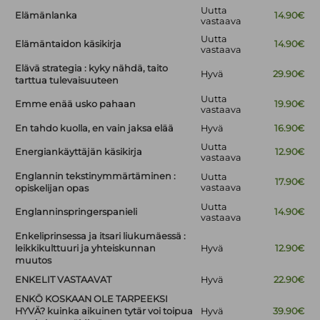
Uutta
Elämänlanka
14.90€
vastaava
Uutta
Elämäntaidon käsikirja
14.90€
vastaava
Elävä strategia : kyky nähdä, taito
Hyvä
29.90€
tarttua tulevaisuuteen
Uutta
Emme enää usko pahaan
19.90€
vastaava
En tahdo kuolla, en vain jaksa elää
Hyvä
16.90€
Uutta
Energiankäyttäjän käsikirja
12.90€
vastaava
Englannin tekstinymmärtäminen :
Uutta
17.90€
vastaava
opiskelijan opas
Uutta
Englanninspringerspanieli
14.90€
vastaava
Enkeliprinsessa ja itsari liukumäessä :
leikkikulttuuri ja yhteiskunnan
Hyvä
12.90€
muutos
ENKELIT VASTAAVAT
Hyvä
22.90€
ENKÖ KOSKAAN OLE TARPEEKSI
HYVÄ? kuinka aikuinen tytär voi toipua
Hyvä
39.90€