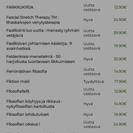
Uutta
FARKKUKIRJA
12.90€
vastaava
Fascial Stretch Therapy TM :
Hyvä
24.90€
lihaskalvojen venytysterapia
Fasilitointi luo uutta : menesty ryhmän
Uutta
29.90€
vastaava
vetäjänä
Fasilitoivan johtamisen käsikirja : 9
Uutta
19.90€
vastaava
avainhetkeä
Feldenkrais-menetelmä - 50
Hyvä
32.90€
harjoitusta luontevaan liikkumiseen
Uutta
Feministinen filosofia
14.90€
vastaava
Fiktion mieli
Tyydyttävä
17.90€
Uutta
Filosofiafailit
12.90€
vastaava
Filosofian köyhyys ja rikkaus -
Hyvä
14.90€
nykyfilosofian kartoitusta
Filosofian lohdutukset
Hyvä
19.90€
Uutta
Filosofien oikeus I
24.90€
vastaava