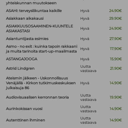
yhteiskunnan muutokseen
ASAHI: terveysliikuntaa kaikille
Hyvä
24.90€
Asiakkaan aikakausi
Hyvä
29.90€
ASIAKKUUSOSAAMINEN-KUUNTELE
Hyvä
24.90€
ASIAKASTASI
Asiantuntijasta esimies
Hyvä
27.90€
Asmo - no exit : kuinka tapoin rakkaani
Hyvä
17.90€
ja muita tarinoita start-up-maailmasta
ASTANGAJOOGA
Hyvä
15.90€
Uutta
Astrid Lindgren
21.90€
vastaava
Ateismin jälkeen - Uskonnollisuus
Venäjällä - Kirkon tutkimuskeskuksen
Hyvä
14.90€
julkaisuja 86
Uutta
Audiovisuaalisen kerronnan teoria
19.90€
vastaava
Uutta
Aurinkokissan vuosi
14.90€
vastaava
Uutta
Autenttinen ihminen
14.90€
vastaava