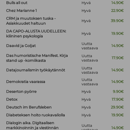
Bulls all out
Hyvä
14.90€
Chez Marianne 1
Hyvä
22.90€
CRM ja muutoksen tuska -
Hyvä
39.90€
Asiakkuudet haltuun
DA CAPO-ALUSTA UUDELLEEN:
Hyvä
19.90€
kliininen psykologia
Uutta
Daavid ja Goljat
14.90€
vastaava
Das humoristische Manifest. Kirja
Uutta
17.90€
vastaava
stand up -komiikasta
Uutta
Datajournalismin työkäytännöt
14.90€
vastaava
Uutta
Demokratia vaarassa
14.90€
vastaava
Deserton pyörre
Hyvä
9.90€
Detox
Hyvä
17.90€
Deutsch im Berufsleben
Hyvä
29.90€
Diabeteksen hoito ruokavaliolla
Hyvä
19.90€
Dialogin aika. Digitaalisen
Uutta
markkinoinnin ja viestinnän
14.90€
vastaava