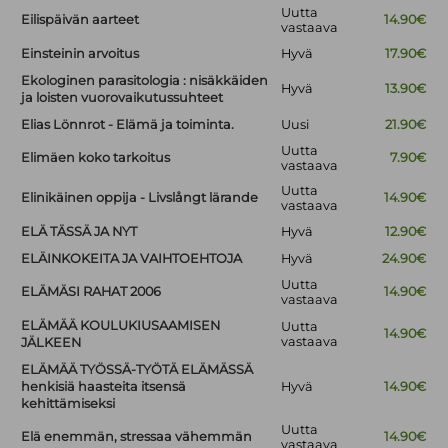
Uutta
Eilispäivän aarteet
14.90€
vastaava
Einsteinin arvoitus
Hyvä
17.90€
Ekologinen parasitologia : nisäkkäiden
Hyvä
13.90€
ja loisten vuorovaikutussuhteet
Elias Lönnrot - Elämä ja toiminta.
Uusi
21.90€
Uutta
Elimäen koko tarkoitus
7.90€
vastaava
Uutta
Elinikäinen oppija - Livslångt lärande
14.90€
vastaava
ELÄ TÄSSÄ JA NYT
Hyvä
12.90€
ELÄINKOKEITA JA VAIHTOEHTOJA
Hyvä
24.90€
Uutta
ELÄMÄSI RAHAT 2006
14.90€
vastaava
ELÄMÄÄ KOULUKIUSAAMISEN
Uutta
14.90€
vastaava
JÄLKEEN
ELÄMÄÄ TYÖSSÄ-TYÖTÄ ELÄMÄSSÄ
henkisiä haasteita itsensä
Hyvä
14.90€
kehittämiseksi
Uutta
Elä enemmän, stressaa vähemmän
14.90€
vastaava