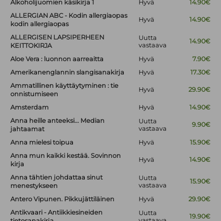
Alkoholijuomien käsikirja 1
Hyvä
14.90€
ALLERGIAN ABC - Kodin allergiaopas
Hyvä
14.90€
kodin allergiaopas
ALLERGISEN LAPSIPERHEEN
Uutta
14.90€
vastaava
KEITTOKIRJA
Aloe Vera : luonnon aarreaitta
Hyvä
7.90€
Amerikanenglannin slangisanakirja
Hyvä
17.30€
Ammatillinen käyttäytyminen : tie
Hyvä
29.90€
onnistumiseen
Amsterdam
Hyvä
14.90€
Anna heille anteeksi... Median
Uutta
9.90€
vastaava
jahtaamat
Anna mielesi toipua
Hyvä
15.90€
Anna mun kaikki kestää. Sovinnon
Hyvä
14.90€
kirja
Anna tähtien johdattaa sinut
Uutta
15.90€
vastaava
menestykseen
Antero Vipunen. Pikkujättiläinen
Hyvä
29.90€
Antikvaari - Antiikkiesineiden
Uutta
19.90€
vastaava
tietosanakirja