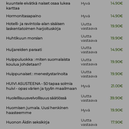
kuuntele eivätkä naiset osaa lukea
Hyvä
14.90€
karttaa
Hormonitasapaino
Hyvä
14.90€
Hotelli- ja ravintola-alan sisäisen
Uutta
19.90€
vastaava
laskentatoimen harjoituskirja
Uutta
Huhtikuun morsian
19.90€
vastaava
Uutta
Huijareiden paraati
14.90€
vastaava
Huippuluokka : miten suomalaista
Uutta
19.90€
vastaava
koulua johdetaan?
Uutta
Huippunaiset : menestystarinoita
19.90€
vastaava
HUIVI ASUSTEENA - 50 tapaa solmia
Hyvä
21.00€
huivi - opas värien ja tyylin maailmaan
Uutta
Huolellisuusvelvollisuus säätiössä
39.90€
vastaava
Huomisen jumala. Uusi henkinen
Hyvä
19.90€
haasteemme
Uutta
Huonon Äidin seksikirja
17.90€
vastaava