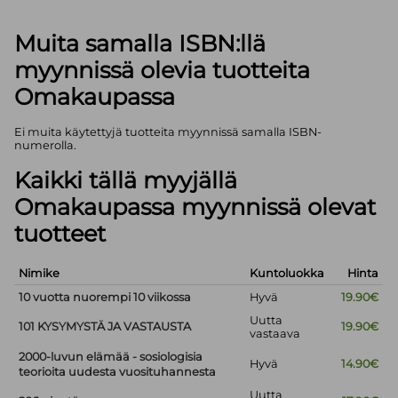
Muita samalla ISBN:llä
myynnissä olevia tuotteita
Omakaupassa
Ei muita käytettyjä tuotteita myynnissä samalla ISBN-
numerolla.
Kaikki tällä myyjällä
Omakaupassa myynnissä olevat
tuotteet
Nimike
Kuntoluokka
Hinta
10 vuotta nuorempi 10 viikossa
Hyvä
19.90€
Uutta
101 KYSYMYSTÄ JA VASTAUSTA
19.90€
vastaava
2000-luvun elämää - sosiologisia
Hyvä
14.90€
teorioita uudesta vuosituhannesta
Uutta