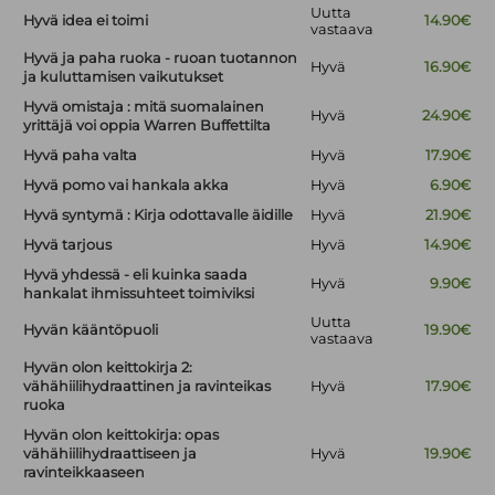
Uutta
Hyvä idea ei toimi
14.90€
vastaava
Hyvä ja paha ruoka - ruoan tuotannon
Hyvä
16.90€
ja kuluttamisen vaikutukset
Hyvä omistaja : mitä suomalainen
Hyvä
24.90€
yrittäjä voi oppia Warren Buffettilta
Hyvä paha valta
Hyvä
17.90€
Hyvä pomo vai hankala akka
Hyvä
6.90€
Hyvä syntymä : Kirja odottavalle äidille
Hyvä
21.90€
Hyvä tarjous
Hyvä
14.90€
Hyvä yhdessä - eli kuinka saada
Hyvä
9.90€
hankalat ihmissuhteet toimiviksi
Uutta
Hyvän kääntöpuoli
19.90€
vastaava
Hyvän olon keittokirja 2:
vähähiilihydraattinen ja ravinteikas
Hyvä
17.90€
ruoka
Hyvän olon keittokirja: opas
vähähiilihydraattiseen ja
Hyvä
19.90€
ravinteikkaaseen