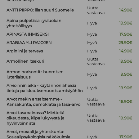
Uutta
ANTTI PIIPPO: liian suuri Suomelle
14.90€
vastaava
Apina pulpetissa : ysiluokan
Hyvä
19.90€
yhteisöllisyys
APINASTA IHMISEKSI
Hyvä
17.90€
ARABIAA YLI RAJOJEN
Hyvä
29.90€
Arginiini ja terveys
Hyvä
14.90€
Uutta
Armollinen itsekuri
19.90€
vastaava
Armon horisontit : huomisen
Hyvä
9.90€
luterilaisuus
Arvioinnin aika - käytännönläheisiä
Hyvä
19.90€
tietoja palkkauksenuudistamistyöhön
Arvot mekin ansaitsemme -
Uutta
16.90€
vastaava
Kansakunta, demokratia ja tasa-arvo
Arvot tasapainossa? Mietteitä
Uutta
oikeudesta, kilpailukyvystä ja
19.90€
vastaava
hyvinvoinnista
Arvot, moraali ja yhteiskunta:
Sosiaalipsykologisia näkökulmia
Hyvä
17.90€