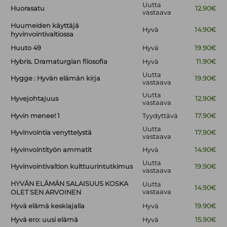
Uutta
Huorasatu
12.90€
vastaava
Huumeiden käyttäjä
Hyvä
14.90€
hyvinvointivaltiossa
Huuto 49
Hyvä
19.90€
Hybris. Dramaturgian filosofia
Hyvä
11.90€
Uutta
Hygge : Hyvän elämän kirja
19.90€
vastaava
Uutta
Hyvejohtajuus
12.90€
vastaava
Hyvin menee! 1
Tyydyttävä
17.90€
Uutta
Hyvinvointia venyttelystä
17.90€
vastaava
Hyvinvointityön ammatit
Hyvä
14.90€
Uutta
Hyvinvointivaltion kulttuurintutkimus
19.90€
vastaava
HYVÄN ELÄMÄN SALAISUUS KOSKA
Uutta
14.90€
vastaava
OLET SEN ARVOINEN
Hyvä elämä keskiajalla
Hyvä
19.90€
Hyvä ero: uusi elämä
Hyvä
15.90€