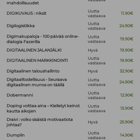
mahdollisuudet
Uutta
DIGIKUVAUS : niksit
11.90€
vastaava
Uutta
Digilogistiikka
24.90€
vastaava
Digimakupaloja - 100 päivää online-
Uutta
19.90€
vastaava
dialogia Fazerilla
DIGITAALINEN JALANJÄLKI
Hyvä
19.90€
Uutta
DIGITAALINEN MARKKINOINTI
19.90€
vastaava
Digitaalinen taloushallinto
Hyvä
32.90€
Digitaalitodellisuus - Seuraava
Uutta
24.90€
vastaava
digitaalinen murros on täällä
Uutta
Dobermanni
12.90€
vastaava
Doping voittaa aina – Kielletyt keinot
Uutta
15.90€
vastaava
kautta aikojen
Draivi : voiko sisäistä motivaatiota
Hyvä
25.90€
johtaa?
Uutta
Dumplin
14.90€
vastaava