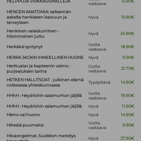
HELPPOJA VIRKKAUSMALLEJA
15.90€
vastaava
HENGEN ANATOMIA: seitsemän
askelta henkiseen kasvuun ja
Hyvä
15.90€
terveyteen
Henkinen valaistuminen -
Hyvä
24.90€
hitonmoinen juttu
Uutta
Herkäksi syntynyt
18.90€
vastaava
HERRA JACKIN IHMEELLINEN HUONE
Hyvä
9.90€
Herttuatar ja kapteenin vaimo :
Uutta
21.70€
vastaava
purjealuksen tarina
HETKEN HALLITSIJAT - julkinen elämä
Tyydyttävä
14.90€
notkeassa yhteiskunnassa
Uutta
HHhH : Heydrichin salamurhan jäljillä
19.90€
vastaava
HHhH : Heydrichin salamurhan jäljillä
Hyvä
11.90€
Hieno vai huono
Hyvä
14.90€
Uutta
Hiirestä puumaksi
9.90€
vastaava
Hiivaongelmat. Suoliston merkitys
Hyvä
27.90€