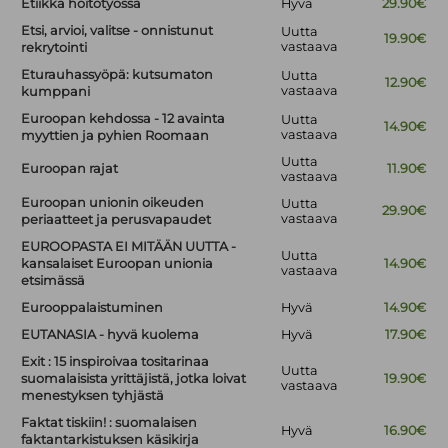
Etiikka hoitotyössä
Hyvä
29.90€
Etsi, arvioi, valitse - onnistunut
Uutta
19.90€
vastaava
rekrytointi
Eturauhassyöpä: kutsumaton
Uutta
12.90€
vastaava
kumppani
Euroopan kehdossa - 12 avainta
Uutta
14.90€
vastaava
myyttien ja pyhien Roomaan
Uutta
Euroopan rajat
11.90€
vastaava
Euroopan unionin oikeuden
Uutta
29.90€
vastaava
periaatteet ja perusvapaudet
EUROOPASTA EI MITÄÄN UUTTA -
Uutta
kansalaiset Euroopan unionia
14.90€
vastaava
etsimässä
Eurooppalaistuminen
Hyvä
14.90€
EUTANASIA - hyvä kuolema
Hyvä
17.90€
Exit : 15 inspiroivaa tositarinaa
Uutta
suomalaisista yrittäjistä, jotka loivat
19.90€
vastaava
menestyksen tyhjästä
Faktat tiskiin! : suomalaisen
Hyvä
16.90€
faktantarkistuksen käsikirja