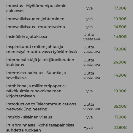
Innostus - Myötämanipuloinnin
Hyvä
17.90€
aakkoset
Innovatiivisuuden johtaminen
Hyvä
19.90€
Innovatiivisuus - muutosvoima
Hyvä
14.50€
Uutta
Insinöörin ajatuksissa
14.90€
vastaava
Inspiroitunut : miten johtaa ja
Uutta
19.90€
vastaava
menestyä muuttuvassa työelämässä
Internetvälittäjä ja tekijänoikeuden
Uutta
24.90€
vastaava
loukkaus
Intertekstuaalisuus - Suuntia ja
Uutta
14.90€
vastaava
sovelluksia
Intohimoa ja millimetripaperia :
näkökulmia runokokoelman
Hyvä
19.90€
kirjoittamiseen
Introduction to Telecommunications
Uutta
35.00€
vastaava
Network Engineering
Intuitio - sisäinen viisaus
Hyvä
11.90€
Irti ahminnasta : kohti tasapainoista
Hyvä
21.90€
suhdetta ruokaan