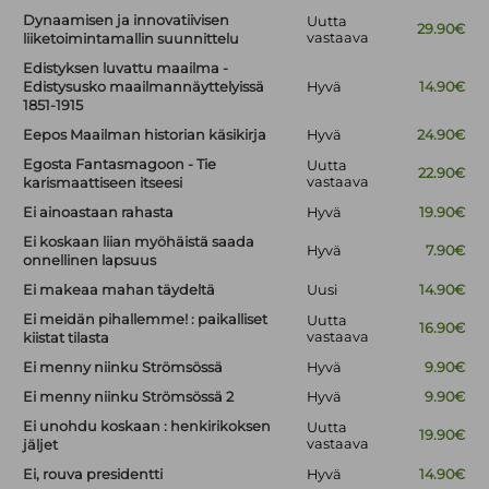
Dynaamisen ja innovatiivisen
Uutta
29.90€
vastaava
liiketoimintamallin suunnittelu
Edistyksen luvattu maailma -
Edistysusko maailmannäyttelyissä
Hyvä
14.90€
1851-1915
Eepos Maailman historian käsikirja
Hyvä
24.90€
Egosta Fantasmagoon - Tie
Uutta
22.90€
vastaava
karismaattiseen itseesi
Ei ainoastaan rahasta
Hyvä
19.90€
Ei koskaan liian myöhäistä saada
Hyvä
7.90€
onnellinen lapsuus
Ei makeaa mahan täydeltä
Uusi
14.90€
Ei meidän pihallemme! : paikalliset
Uutta
16.90€
vastaava
kiistat tilasta
Ei menny niinku Strömsössä
Hyvä
9.90€
Ei menny niinku Strömsössä 2
Hyvä
9.90€
Ei unohdu koskaan : henkirikoksen
Uutta
19.90€
vastaava
jäljet
Ei, rouva presidentti
Hyvä
14.90€