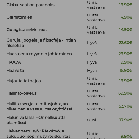
Uutta
Globalisaation paradoksi
19.90€
vastaava
Uutta
Graniittimies
14.90€
vastaava
Uutta
Gulagista selvinneet
14.90€
vastaava
Guruja, joogeja ja filosofeja - Intian
Hyvä
23.60€
filosofiaa
Haasteena myynnin johtaminen
Hyvä
29.90€
HAAVA
Hyvä
19.90€
Haaveita
Hyvä
15.90€
Uutta
Hajauta tai hajoa
19.90€
vastaava
Uutta
Hallinto-oikeus
69.90€
vastaava
Hallituksen ja toimitusjohtajan
Uutta
53.70€
vastaava
oikeudet ja vastuu osakeyhtiössä
Halun vallassa – Onnellisuutta
Uusi
17.90€
etsimässä
Halvennettu työ : Pätkätyö ja
Uutta
sukupuoli sopimusyhteiskuntaa
19.90€
vastaava