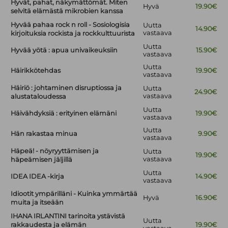
Hyvät, pahat, näkymättömät. Miten
Hyvä
19.90€
selvitä elämästä mikrobien kanssa
Hyvää pahaa rock n roll - Sosiologisia
Uutta
14.90€
vastaava
kirjoituksia rockista ja rockkulttuurista
Uutta
Hyvää yötä : apua univaikeuksiin
15.90€
vastaava
Uutta
Häirikkötehdas
19.90€
vastaava
Häiriö : johtaminen disruptiossa ja
Uutta
24.90€
vastaava
alustataloudessa
Uutta
Häivähdyksiä : erityinen elämäni
19.90€
vastaava
Uutta
Hän rakastaa minua
9.90€
vastaava
Häpeä! - nöyryyttämisen ja
Uutta
19.90€
vastaava
häpeämisen jäljillä
Uutta
IDEA IDEA -kirja
14.90€
vastaava
Idiootit ympärilläni - Kuinka ymmärtää
Hyvä
16.90€
muita ja itseään
IHANA IRLANTINI tarinoita ystävistä
Uutta
rakkaudesta ja elämän
19.90€