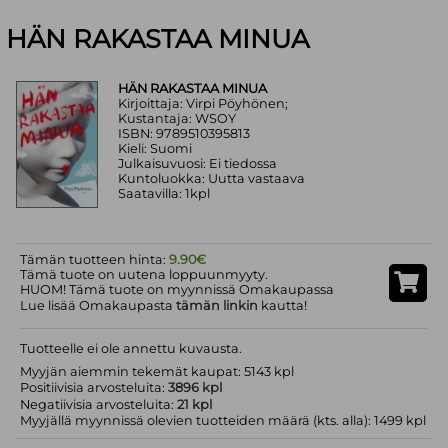
HÄN RAKASTAA MINUA
HÄN RAKASTAA MINUA
Kirjoittaja: Virpi Pöyhönen;
Kustantaja: WSOY
ISBN: 9789510395813
Kieli: Suomi
Julkaisuvuosi: Ei tiedossa
Kuntoluokka: Uutta vastaava
Saatavilla: 1kpl
Tämän tuotteen hinta:
9.90€
Tämä tuote on uutena loppuunmyyty.
HUOM! Tämä tuote on myynnissä Omakaupassa
Lue lisää Omakaupasta
tämän linkin
kautta!
Tuotteelle ei ole annettu kuvausta.
Myyjän aiemmin tekemät kaupat: 5143 kpl
Positiivisia arvosteluita:
3896 kpl
Negatiivisia arvosteluita:
21 kpl
Myyjällä myynnissä olevien tuotteiden määrä (kts. alla): 1499 kpl