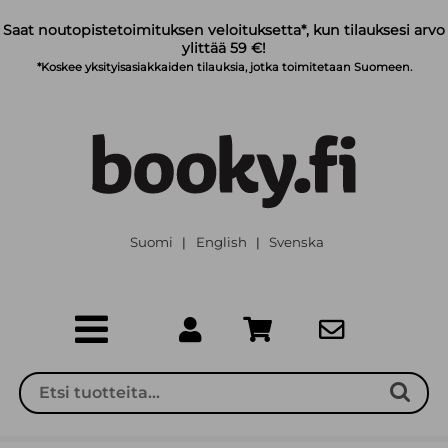
Siirry pääsisältöön
Saat noutopistetoimituksen veloituksetta*, kun tilauksesi arvo
ylittää 59 €!
*Koskee yksityisasiakkaiden tilauksia, jotka toimitetaan Suomeen.
Suomi
English
Svenska
|
|