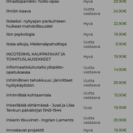
Ilmastopaniikki : hoito-opas
Hyvä
29.90€
Uutta
Ilmiön kaava
24.90€
vastaava
Iloiseksi : nykyajan parisuhteen
Hyvä
22.90€
huikeat mahdollisuudet
Ilon psykologia
Hyvä
19.90€
Uutta
Ilosia aikoja, Mielensäpahoittaja
9.90€
vastaava
INCOTERMS, KAUPPATAVAT JA
Hyvä
19.90€
TOIMITUSLAUSEKKEET
Informaatiolukutaito yliopisto-
Uutta
14.90€
vastaava
opetuksessa
Inhimillinen tehokkuus : jännitteet
Uutta
29.90€
vastaava
hyötykäyttöön
Uutta
Inhimillisiä kohtaamisia
15.90€
vastaava
Inkeriläisiä siirtämässä - Jussi ja Liisa
Uusi
19.90€
Tenkun päiväkirjat 1943-1944
Uutta
Inkerin itkuvirret - Ingrian Laments
29.90€
vastaava
Innostavat projektit
Hyvä
19.90€