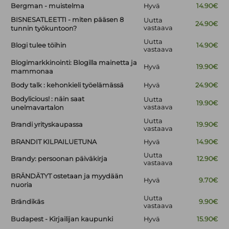
Bergman - muistelma
Hyvä
14.90€
BISNESATLEETTI - miten pääsen 8
Uutta
24.90€
vastaava
tunnin työkuntoon?
Uutta
Blogi tulee töihin
14.90€
vastaava
Blogimarkkinointi: Blogilla mainetta ja
Hyvä
19.90€
mammonaa
Body talk : kehonkieli työelämässä
Hyvä
24.90€
Bodylicious! : näin saat
Uutta
19.90€
vastaava
unelmavartalon
Uutta
Brandi yrityskaupassa
19.90€
vastaava
BRANDIT KILPAILUETUNA
Hyvä
14.90€
Uutta
Brandy: persoonan päiväkirja
12.90€
vastaava
BRÄNDÄTYT ostetaan ja myydään
Hyvä
9.70€
nuoria
Uutta
Brändikäs
9.90€
vastaava
Budapest - Kirjailijan kaupunki
Hyvä
15.90€