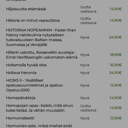
Uutta
Hiljaisuutta etsimässä
14.90€
vastaava
Uutta
Historia on minut vapauttava
14.90€
vastaava
HISTORIAA NOPEAMMIN - Faster than
history näkökulmia nykytaiteen
Hyvä
24.90€
tulevaisuuteen Baltian maissa,
Suomessa ja Venäjällä
Hitlerin uskottu, Rooseveltin avustaja :
Hyvä
18.90€
Ernst Hanfstaenglin uskomaton elämä
Hoitamalla hyvää oloa
Hyvä
16.90€
Hoitava hieronta
Hyvä
24.90€
HOJKS II - Yksilölliset
opetussuunnitelmat ja opetus -
Hyvä
12.90€
Opetus 2000
Homepäiväkirja
Hyvä
14.90€
Homopojan opas : Kaikki, mitä sinun
Uutta
14.90€
vastaava
tulee tietää. Ja vähän muutakin
Hormonidieetti
Hyvä
12.90€
Hormonien sota : miksi miehet eivät