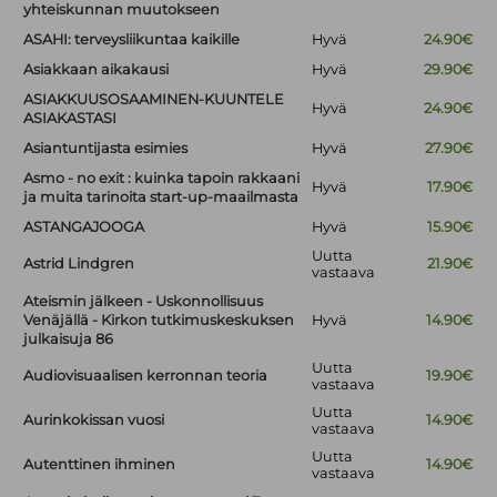
yhteiskunnan muutokseen
ASAHI: terveysliikuntaa kaikille
Hyvä
24.90€
Asiakkaan aikakausi
Hyvä
29.90€
ASIAKKUUSOSAAMINEN-KUUNTELE
Hyvä
24.90€
ASIAKASTASI
Asiantuntijasta esimies
Hyvä
27.90€
Asmo - no exit : kuinka tapoin rakkaani
Hyvä
17.90€
ja muita tarinoita start-up-maailmasta
ASTANGAJOOGA
Hyvä
15.90€
Uutta
Astrid Lindgren
21.90€
vastaava
Ateismin jälkeen - Uskonnollisuus
Venäjällä - Kirkon tutkimuskeskuksen
Hyvä
14.90€
julkaisuja 86
Uutta
Audiovisuaalisen kerronnan teoria
19.90€
vastaava
Uutta
Aurinkokissan vuosi
14.90€
vastaava
Uutta
Autenttinen ihminen
14.90€
vastaava