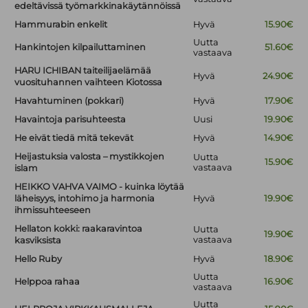
edeltävissä työmarkkinakäytännöissä
Hammurabin enkelit
Hyvä
15.90€
Uutta
Hankintojen kilpailuttaminen
51.60€
vastaava
HARU ICHIBAN taiteilijaelämää
Hyvä
24.90€
vuosituhannen vaihteen Kiotossa
Havahtuminen (pokkari)
Hyvä
17.90€
Havaintoja parisuhteesta
Uusi
19.90€
He eivät tiedä mitä tekevät
Hyvä
14.90€
Heijastuksia valosta – mystikkojen
Uutta
15.90€
vastaava
islam
HEIKKO VAHVA VAIMO - kuinka löytää
läheisyys, intohimo ja harmonia
Hyvä
19.90€
ihmissuhteeseen
Hellaton kokki: raakaravintoa
Uutta
19.90€
vastaava
kasviksista
Hello Ruby
Hyvä
18.90€
Uutta
Helppoa rahaa
16.90€
vastaava
Uutta