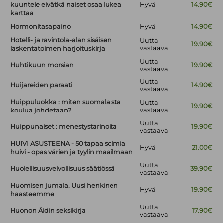
kuuntele eivätkä naiset osaa lukea
Hyvä
14.90€
karttaa
Hormonitasapaino
Hyvä
14.90€
Hotelli- ja ravintola-alan sisäisen
Uutta
19.90€
vastaava
laskentatoimen harjoituskirja
Uutta
Huhtikuun morsian
19.90€
vastaava
Uutta
Huijareiden paraati
14.90€
vastaava
Huippuluokka : miten suomalaista
Uutta
19.90€
vastaava
koulua johdetaan?
Uutta
Huippunaiset : menestystarinoita
19.90€
vastaava
HUIVI ASUSTEENA - 50 tapaa solmia
Hyvä
21.00€
huivi - opas värien ja tyylin maailmaan
Uutta
Huolellisuusvelvollisuus säätiössä
39.90€
vastaava
Huomisen jumala. Uusi henkinen
Hyvä
19.90€
haasteemme
Uutta
Huonon Äidin seksikirja
17.90€
vastaava