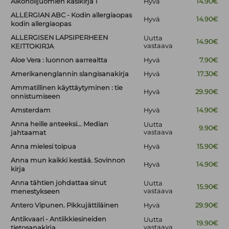
Alkoholijuomien käsikirja 1
Hyvä
14.90€
ALLERGIAN ABC - Kodin allergiaopas
Hyvä
14.90€
kodin allergiaopas
ALLERGISEN LAPSIPERHEEN
Uutta
14.90€
vastaava
KEITTOKIRJA
Aloe Vera : luonnon aarreaitta
Hyvä
7.90€
Amerikanenglannin slangisanakirja
Hyvä
17.30€
Ammatillinen käyttäytyminen : tie
Hyvä
29.90€
onnistumiseen
Amsterdam
Hyvä
14.90€
Anna heille anteeksi... Median
Uutta
9.90€
vastaava
jahtaamat
Anna mielesi toipua
Hyvä
15.90€
Anna mun kaikki kestää. Sovinnon
Hyvä
14.90€
kirja
Anna tähtien johdattaa sinut
Uutta
15.90€
vastaava
menestykseen
Antero Vipunen. Pikkujättiläinen
Hyvä
29.90€
Antikvaari - Antiikkiesineiden
Uutta
19.90€
vastaava
tietosanakirja