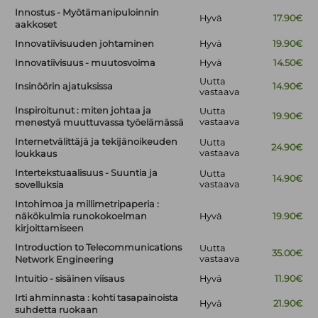
Innostus - Myötämanipuloinnin
Hyvä
17.90€
aakkoset
Innovatiivisuuden johtaminen
Hyvä
19.90€
Innovatiivisuus - muutosvoima
Hyvä
14.50€
Uutta
Insinöörin ajatuksissa
14.90€
vastaava
Inspiroitunut : miten johtaa ja
Uutta
19.90€
vastaava
menestyä muuttuvassa työelämässä
Internetvälittäjä ja tekijänoikeuden
Uutta
24.90€
vastaava
loukkaus
Intertekstuaalisuus - Suuntia ja
Uutta
14.90€
vastaava
sovelluksia
Intohimoa ja millimetripaperia :
näkökulmia runokokoelman
Hyvä
19.90€
kirjoittamiseen
Introduction to Telecommunications
Uutta
35.00€
vastaava
Network Engineering
Intuitio - sisäinen viisaus
Hyvä
11.90€
Irti ahminnasta : kohti tasapainoista
Hyvä
21.90€
suhdetta ruokaan