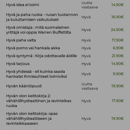
Uutta
Hyvä idea ei toimi
14.90€
vastaava
Hyvä ja paha ruoka - ruoan tuotannon
Hyvä
16.90€
ja kuluttamisen vaikutukset
Hyvä omistaja : mitä suomalainen
Hyvä
24.90€
yrittäjä voi oppia Warren Buffettilta
Hyvä paha valta
Hyvä
17.90€
Hyvä pomo vai hankala akka
Hyvä
6.90€
Hyvä syntymä : Kirja odottavalle äidille
Hyvä
21.90€
Hyvä tarjous
Hyvä
14.90€
Hyvä yhdessä - eli kuinka saada
Hyvä
9.90€
hankalat ihmissuhteet toimiviksi
Uutta
Hyvän kääntöpuoli
19.90€
vastaava
Hyvän olon keittokirja 2:
vähähiilihydraattinen ja ravinteikas
Hyvä
17.90€
ruoka
Hyvän olon keittokirja: opas
vähähiilihydraattiseen ja
Hyvä
19.90€
ravinteikkaaseen