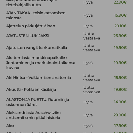
Hyvä
22.90€
tieteiskirjallisuutta
AJAN TAKAA - toisinkatsomisen
Hyvä
15.90€
taidosta
Ajattelun pikkujättiläinen
Hyvä
20.10€
Uutta
AJATUSTEN LUKIJAKSI
26.90€
vastaava
Uutta
Ajatusten vangit karkumatkalla
19.90€
vastaava
Akatemiasta markkinapaikalle :
Johtaminen ja markkinointi aikansa
Hyvä
19.90€
kuvina
Uutta
Aki Hintsa - Voittamisen anatomia
15.90€
vastaava
Uutta
Akuutti - Potilaan käsikirja
19.90€
vastaava
ALASTON JA PUETTU. Ruumiin ja
Hyvä
14.90€
uskonnon ääret
Aleksandriasta Auschwitziin :
Hyvä
29.90€
antisemitismin pitkä historia
Alex
Hyvä
17.90€