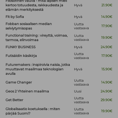
Filosofinen vauva - mitä lapsen mieli
kertoo totuudesta, rakkaudesta ja
Hyvä
21.90€
elämän merkityksestä
Fit by Sofia
Hyvä
14.90€
Fobban sosiaalisen median
Uutta
17.90€
vastaava
selviytymisopas
Functional training : vireyttä, voimaa,
Uutta
19.90€
vastaava
tarmoa, elinvoimaa
FUNKY BUSINESS
Hyvä
24.90€
Uutta
Futisäidin käsikirja
17.90€
vastaava
Futuremakers : inspiroivia naisia, jotka
muuttavat maailmaa teknologian
Hyvä
15.90€
avulla
Uutta
Game Changer
14.90€
vastaava
Geos 2 Yhteinen maailma
Uusi
24.90€
Uutta
Get Better
29.90€
vastaava
Globalisaatio koetuksella : miten
Uutta
19.90€
vastaava
pärjää Suomi?