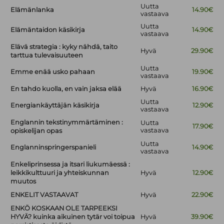
Uutta
Elämänlanka
14.90€
vastaava
Uutta
Elämäntaidon käsikirja
14.90€
vastaava
Elävä strategia : kyky nähdä, taito
Hyvä
29.90€
tarttua tulevaisuuteen
Uutta
Emme enää usko pahaan
19.90€
vastaava
En tahdo kuolla, en vain jaksa elää
Hyvä
16.90€
Uutta
Energiankäyttäjän käsikirja
12.90€
vastaava
Englannin tekstinymmärtäminen :
Uutta
17.90€
vastaava
opiskelijan opas
Uutta
Englanninspringerspanieli
14.90€
vastaava
Enkeliprinsessa ja itsari liukumäessä :
leikkikulttuuri ja yhteiskunnan
Hyvä
12.90€
muutos
ENKELIT VASTAAVAT
Hyvä
22.90€
ENKÖ KOSKAAN OLE TARPEEKSI
HYVÄ? kuinka aikuinen tytär voi toipua
Hyvä
39.90€