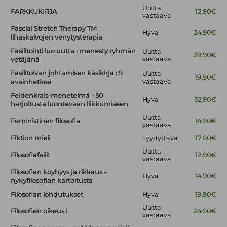
Uutta
FARKKUKIRJA
12.90€
vastaava
Fascial Stretch Therapy TM :
Hyvä
24.90€
lihaskalvojen venytysterapia
Fasilitointi luo uutta : menesty ryhmän
Uutta
29.90€
vastaava
vetäjänä
Fasilitoivan johtamisen käsikirja : 9
Uutta
19.90€
vastaava
avainhetkeä
Feldenkrais-menetelmä - 50
Hyvä
32.90€
harjoitusta luontevaan liikkumiseen
Uutta
Feministinen filosofia
14.90€
vastaava
Fiktion mieli
Tyydyttävä
17.90€
Uutta
Filosofiafailit
12.90€
vastaava
Filosofian köyhyys ja rikkaus -
Hyvä
14.90€
nykyfilosofian kartoitusta
Filosofian lohdutukset
Hyvä
19.90€
Uutta
Filosofien oikeus I
24.90€
vastaava