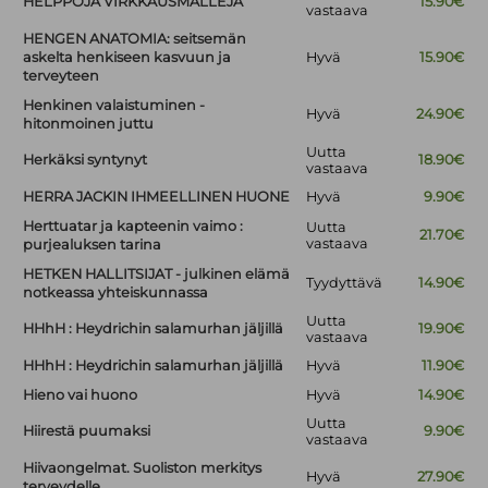
HELPPOJA VIRKKAUSMALLEJA
15.90€
vastaava
HENGEN ANATOMIA: seitsemän
askelta henkiseen kasvuun ja
Hyvä
15.90€
terveyteen
Henkinen valaistuminen -
Hyvä
24.90€
hitonmoinen juttu
Uutta
Herkäksi syntynyt
18.90€
vastaava
HERRA JACKIN IHMEELLINEN HUONE
Hyvä
9.90€
Herttuatar ja kapteenin vaimo :
Uutta
21.70€
vastaava
purjealuksen tarina
HETKEN HALLITSIJAT - julkinen elämä
Tyydyttävä
14.90€
notkeassa yhteiskunnassa
Uutta
HHhH : Heydrichin salamurhan jäljillä
19.90€
vastaava
HHhH : Heydrichin salamurhan jäljillä
Hyvä
11.90€
Hieno vai huono
Hyvä
14.90€
Uutta
Hiirestä puumaksi
9.90€
vastaava
Hiivaongelmat. Suoliston merkitys
Hyvä
27.90€
terveydelle