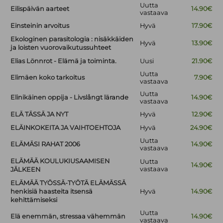
Uutta
Eilispäivän aarteet
14.90€
vastaava
Einsteinin arvoitus
Hyvä
17.90€
Ekologinen parasitologia : nisäkkäiden
Hyvä
13.90€
ja loisten vuorovaikutussuhteet
Elias Lönnrot - Elämä ja toiminta.
Uusi
21.90€
Uutta
Elimäen koko tarkoitus
7.90€
vastaava
Uutta
Elinikäinen oppija - Livslångt lärande
14.90€
vastaava
ELÄ TÄSSÄ JA NYT
Hyvä
12.90€
ELÄINKOKEITA JA VAIHTOEHTOJA
Hyvä
24.90€
Uutta
ELÄMÄSI RAHAT 2006
14.90€
vastaava
ELÄMÄÄ KOULUKIUSAAMISEN
Uutta
14.90€
vastaava
JÄLKEEN
ELÄMÄÄ TYÖSSÄ-TYÖTÄ ELÄMÄSSÄ
henkisiä haasteita itsensä
Hyvä
14.90€
kehittämiseksi
Uutta
Elä enemmän, stressaa vähemmän
14.90€
vastaava