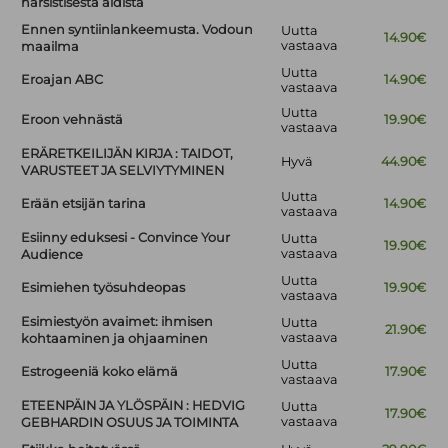
narsistisesta äidistä
Ennen syntiinlankeemusta. Vodoun
Uutta
14.90€
vastaava
maailma
Uutta
Eroajan ABC
14.90€
vastaava
Uutta
Eroon vehnästä
19.90€
vastaava
ERÄRETKEILIJÄN KIRJA : TAIDOT,
Hyvä
44.90€
VARUSTEET JA SELVIYTYMINEN
Uutta
Erään etsijän tarina
14.90€
vastaava
Esiinny eduksesi - Convince Your
Uutta
19.90€
vastaava
Audience
Uutta
Esimiehen työsuhdeopas
19.90€
vastaava
Esimiestyön avaimet: ihmisen
Uutta
21.90€
vastaava
kohtaaminen ja ohjaaminen
Uutta
Estrogeeniä koko elämä
17.90€
vastaava
ETEENPÄIN JA YLÖSPÄIN : HEDVIG
Uutta
17.90€
vastaava
GEBHARDIN OSUUS JA TOIMINTA