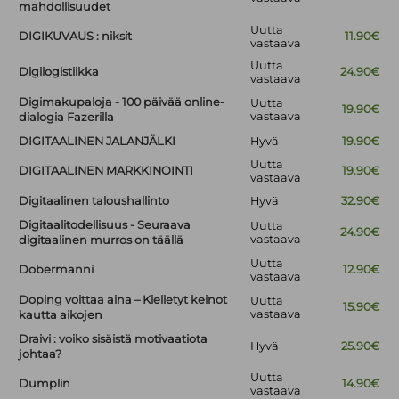
mahdollisuudet
Uutta
DIGIKUVAUS : niksit
11.90€
vastaava
Uutta
Digilogistiikka
24.90€
vastaava
Digimakupaloja - 100 päivää online-
Uutta
19.90€
vastaava
dialogia Fazerilla
DIGITAALINEN JALANJÄLKI
Hyvä
19.90€
Uutta
DIGITAALINEN MARKKINOINTI
19.90€
vastaava
Digitaalinen taloushallinto
Hyvä
32.90€
Digitaalitodellisuus - Seuraava
Uutta
24.90€
vastaava
digitaalinen murros on täällä
Uutta
Dobermanni
12.90€
vastaava
Doping voittaa aina – Kielletyt keinot
Uutta
15.90€
vastaava
kautta aikojen
Draivi : voiko sisäistä motivaatiota
Hyvä
25.90€
johtaa?
Uutta
Dumplin
14.90€
vastaava