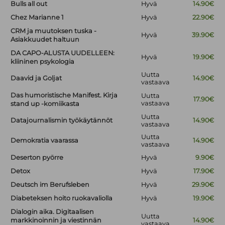
Bulls all out
Hyvä
14.90€
Chez Marianne 1
Hyvä
22.90€
CRM ja muutoksen tuska -
Hyvä
39.90€
Asiakkuudet haltuun
DA CAPO-ALUSTA UUDELLEEN:
Hyvä
19.90€
kliininen psykologia
Uutta
Daavid ja Goljat
14.90€
vastaava
Das humoristische Manifest. Kirja
Uutta
17.90€
vastaava
stand up -komiikasta
Uutta
Datajournalismin työkäytännöt
14.90€
vastaava
Uutta
Demokratia vaarassa
14.90€
vastaava
Deserton pyörre
Hyvä
9.90€
Detox
Hyvä
17.90€
Deutsch im Berufsleben
Hyvä
29.90€
Diabeteksen hoito ruokavaliolla
Hyvä
19.90€
Dialogin aika. Digitaalisen
Uutta
markkinoinnin ja viestinnän
14.90€
vastaava