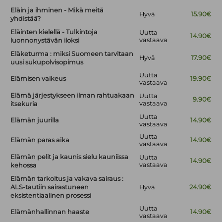
Eläin ja ihminen - Mikä meitä
Hyvä
15.90€
yhdistää?
Eläinten kielellä - Tulkintoja
Uutta
14.90€
vastaava
luonnonystävän iloksi
Eläketurma : miksi Suomeen tarvitaan
Hyvä
17.90€
uusi sukupolvisopimus
Uutta
Elämisen vaikeus
19.90€
vastaava
Elämä järjestykseen ilman rahtuakaan
Uutta
9.90€
vastaava
itsekuria
Uutta
Elämän juurilla
14.90€
vastaava
Uutta
Elämän paras aika
14.90€
vastaava
Elämän pelit ja kaunis sielu kauniissa
Uutta
14.90€
vastaava
kehossa
Elämän tarkoitus ja vakava sairaus :
ALS-tautiin sairastuneen
Hyvä
24.90€
eksistentiaalinen prosessi
Uutta
Elämänhallinnan haaste
14.90€
vastaava