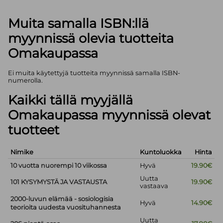
Muita samalla ISBN:llä
myynnissä olevia tuotteita
Omakaupassa
Ei muita käytettyjä tuotteita myynnissä samalla ISBN-
numerolla.
Kaikki tällä myyjällä
Omakaupassa myynnissä olevat
tuotteet
Nimike
Kuntoluokka
Hinta
10 vuotta nuorempi 10 viikossa
Hyvä
19.90€
Uutta
101 KYSYMYSTÄ JA VASTAUSTA
19.90€
vastaava
2000-luvun elämää - sosiologisia
Hyvä
14.90€
teorioita uudesta vuosituhannesta
Uutta