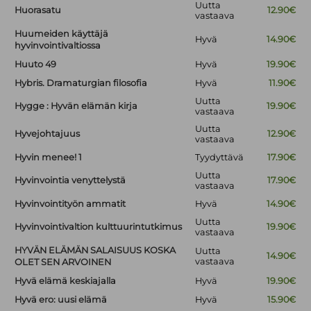
Uutta
Huorasatu
12.90€
vastaava
Huumeiden käyttäjä
Hyvä
14.90€
hyvinvointivaltiossa
Huuto 49
Hyvä
19.90€
Hybris. Dramaturgian filosofia
Hyvä
11.90€
Uutta
Hygge : Hyvän elämän kirja
19.90€
vastaava
Uutta
Hyvejohtajuus
12.90€
vastaava
Hyvin menee! 1
Tyydyttävä
17.90€
Uutta
Hyvinvointia venyttelystä
17.90€
vastaava
Hyvinvointityön ammatit
Hyvä
14.90€
Uutta
Hyvinvointivaltion kulttuurintutkimus
19.90€
vastaava
HYVÄN ELÄMÄN SALAISUUS KOSKA
Uutta
14.90€
vastaava
OLET SEN ARVOINEN
Hyvä elämä keskiajalla
Hyvä
19.90€
Hyvä ero: uusi elämä
Hyvä
15.90€