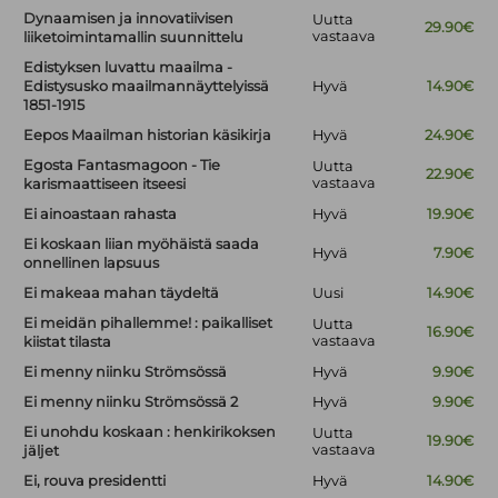
Dynaamisen ja innovatiivisen
Uutta
29.90€
vastaava
liiketoimintamallin suunnittelu
Edistyksen luvattu maailma -
Edistysusko maailmannäyttelyissä
Hyvä
14.90€
1851-1915
Eepos Maailman historian käsikirja
Hyvä
24.90€
Egosta Fantasmagoon - Tie
Uutta
22.90€
vastaava
karismaattiseen itseesi
Ei ainoastaan rahasta
Hyvä
19.90€
Ei koskaan liian myöhäistä saada
Hyvä
7.90€
onnellinen lapsuus
Ei makeaa mahan täydeltä
Uusi
14.90€
Ei meidän pihallemme! : paikalliset
Uutta
16.90€
vastaava
kiistat tilasta
Ei menny niinku Strömsössä
Hyvä
9.90€
Ei menny niinku Strömsössä 2
Hyvä
9.90€
Ei unohdu koskaan : henkirikoksen
Uutta
19.90€
vastaava
jäljet
Ei, rouva presidentti
Hyvä
14.90€