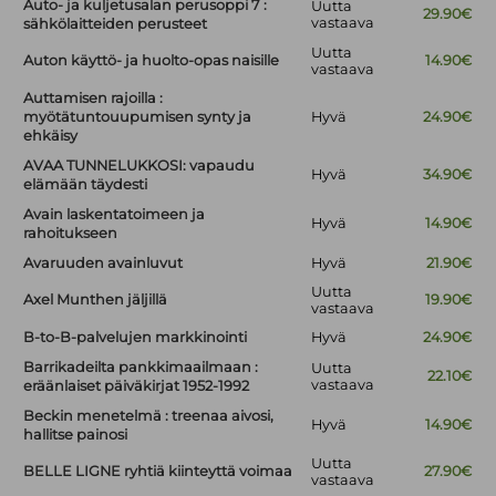
Auto- ja kuljetusalan perusoppi 7 :
Uutta
29.90€
vastaava
sähkölaitteiden perusteet
Uutta
Auton käyttö- ja huolto-opas naisille
14.90€
vastaava
Auttamisen rajoilla :
myötätuntouupumisen synty ja
Hyvä
24.90€
ehkäisy
AVAA TUNNELUKKOSI: vapaudu
Hyvä
34.90€
elämään täydesti
Avain laskentatoimeen ja
Hyvä
14.90€
rahoitukseen
Avaruuden avainluvut
Hyvä
21.90€
Uutta
Axel Munthen jäljillä
19.90€
vastaava
B-to-B-palvelujen markkinointi
Hyvä
24.90€
Barrikadeilta pankkimaailmaan :
Uutta
22.10€
vastaava
eräänlaiset päiväkirjat 1952-1992
Beckin menetelmä : treenaa aivosi,
Hyvä
14.90€
hallitse painosi
Uutta
BELLE LIGNE ryhtiä kiinteyttä voimaa
27.90€
vastaava