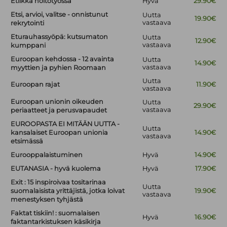
Etiikka hoitotyössä
Hyvä
29.90€
Etsi, arvioi, valitse - onnistunut
Uutta
19.90€
vastaava
rekrytointi
Eturauhassyöpä: kutsumaton
Uutta
12.90€
vastaava
kumppani
Euroopan kehdossa - 12 avainta
Uutta
14.90€
vastaava
myyttien ja pyhien Roomaan
Uutta
Euroopan rajat
11.90€
vastaava
Euroopan unionin oikeuden
Uutta
29.90€
vastaava
periaatteet ja perusvapaudet
EUROOPASTA EI MITÄÄN UUTTA -
Uutta
kansalaiset Euroopan unionia
14.90€
vastaava
etsimässä
Eurooppalaistuminen
Hyvä
14.90€
EUTANASIA - hyvä kuolema
Hyvä
17.90€
Exit : 15 inspiroivaa tositarinaa
Uutta
suomalaisista yrittäjistä, jotka loivat
19.90€
vastaava
menestyksen tyhjästä
Faktat tiskiin! : suomalaisen
Hyvä
16.90€
faktantarkistuksen käsikirja