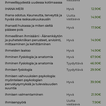
vastaava
ihmeellisyydestä uudessa kotimaassa
IHANA MERI
Hyvä
12.90€
Ihana odotus. Kauneutta, terveyttä ja
Uutta
14.90€
vastaava
hyvää oloa raskauskuukausiin
Ihanasti hukassa ja miten sieltä
Hyvä
17.90€
pääsee pois
Ihmeellinen ihmisääni - Äänenkäytön
ja puhetekniikan perusteet, arviointi,
Hyvä
14.90€
mittaaminen ja kehittäminen
Ihmeiden laakso
Hyvä
14.90€
Ihminen Fysiologia ja anatomia
Hyvä
67.90€
Ihminen Fysiologia ja anatomia
Tyydyttävä
46.90€
Ihmisen fysiologia
Tyydyttävä
29.90€
Ihmisen vahvuuksien psykologia:
myönteisen psykologian
Hyvä
39.90€
peruskysymyksiä ja tulevaisuuden
suuntia
Ihmisen valmentaminen
Hyvä
21.90€
Uutta
Ihmisenpyörä
7.90€
vastaava