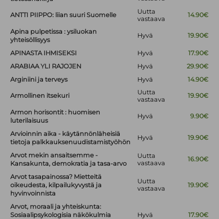
Uutta
ANTTI PIIPPO: liian suuri Suomelle
14.90€
vastaava
Apina pulpetissa : ysiluokan
Hyvä
19.90€
yhteisöllisyys
APINASTA IHMISEKSI
Hyvä
17.90€
ARABIAA YLI RAJOJEN
Hyvä
29.90€
Arginiini ja terveys
Hyvä
14.90€
Uutta
Armollinen itsekuri
19.90€
vastaava
Armon horisontit : huomisen
Hyvä
9.90€
luterilaisuus
Arvioinnin aika - käytännönläheisiä
Hyvä
19.90€
tietoja palkkauksenuudistamistyöhön
Arvot mekin ansaitsemme -
Uutta
16.90€
vastaava
Kansakunta, demokratia ja tasa-arvo
Arvot tasapainossa? Mietteitä
Uutta
oikeudesta, kilpailukyvystä ja
19.90€
vastaava
hyvinvoinnista
Arvot, moraali ja yhteiskunta:
Sosiaalipsykologisia näkökulmia
Hyvä
17.90€