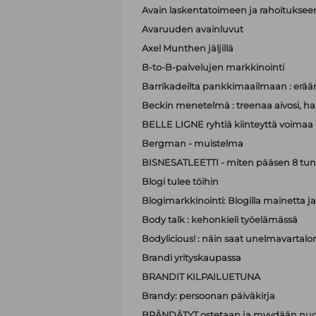
Avain laskentatoimeen ja rahoituksee
Avaruuden avainluvut
Axel Munthen jäljillä
B-to-B-palvelujen markkinointi
Barrikadeilta pankkimaailmaan : eräänl
Beckin menetelmä : treenaa aivosi, hall
BELLE LIGNE ryhtiä kiinteyttä voimaa
Bergman - muistelma
BISNESATLEETTI - miten pääsen 8 tun
Blogi tulee töihin
Blogimarkkinointi: Blogilla mainett
Body talk : kehonkieli työelämässä
Bodylicious! : näin saat unelmavartalo
Brandi yrityskaupassa
BRANDIT KILPAILUETUNA
Brandy: persoonan päiväkirja
BRÄNDÄTYT ostetaan ja myydään nuo