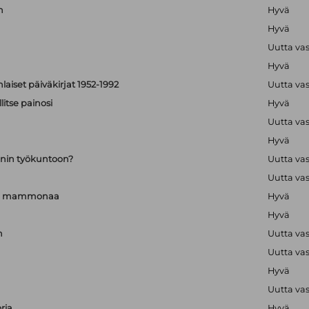
n
Hyvä
Hyvä
Uutta va
Hyvä
aiset päiväkirjat 1952-1992
Uutta va
itse painosi
Hyvä
Uutta va
Hyvä
nin työkuntoon?
Uutta va
Uutta va
a ja mammonaa
Hyvä
Hyvä
n
Uutta va
Uutta va
Hyvä
Uutta va
ria
Hyvä