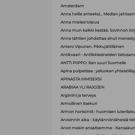
Amsterdam
Anna heille anteeksi... Median jahtaa
Anna mielesi toipua
Anna mun kaikki kestää. Sovinnon kir
Anna tähtien johdattaa sinut menest
Antero Vipunen. Pikkujättiläinen
Antikvaari - Antiikkiesineiden tietosana
ANTTI PIIPPO: liian suuri Suomelle
Apina pulpetissa : ysiluokan yhteisöllis
APINASTA IHMISEKSI
ARABIAA YLI RAJOJEN
Arginiini ja terveys
Armollinen itsekuri
Armon horisontit : huomisen luterilais
Arvioinnin aika - käytännönläheisiä t
Arvot mekin ansaitsemme - Kansakunt