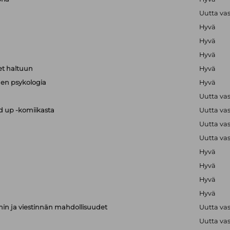
Uutta va
Hyvä
Hyvä
Hyvä
t haltuun
Hyvä
en psykologia
Hyvä
Uutta va
nd up -komiikasta
Uutta va
Uutta va
Uutta va
Hyvä
Hyvä
Hyvä
Hyvä
nnin ja viestinnän mahdollisuudet
Uutta va
Uutta va