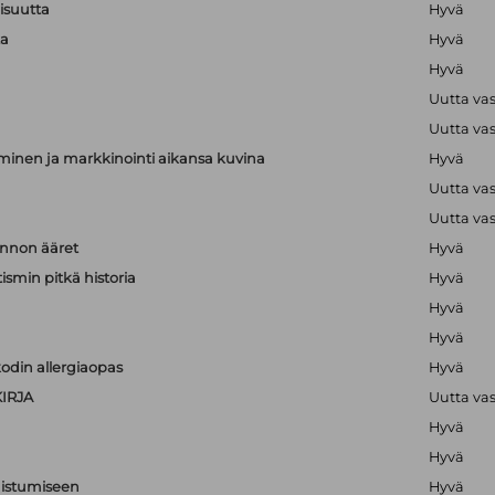
lisuutta
Hyvä
ta
Hyvä
Hyvä
Uutta va
Uutta va
minen ja markkinointi aikansa kuvina
Hyvä
Uutta va
Uutta va
nnon ääret
Hyvä
ismin pitkä historia
Hyvä
Hyvä
Hyvä
odin allergiaopas
Hyvä
IRJA
Uutta va
Hyvä
Hyvä
nistumiseen
Hyvä