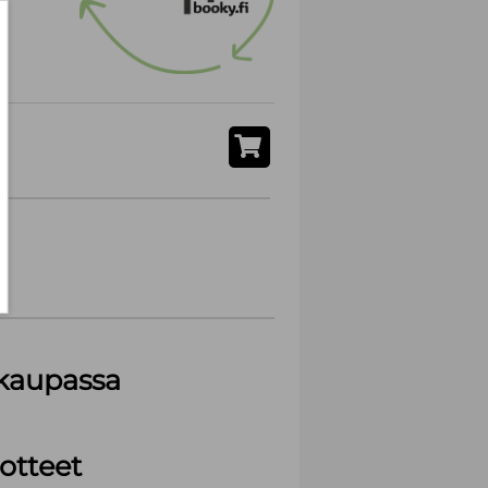
akaupassa
otteet