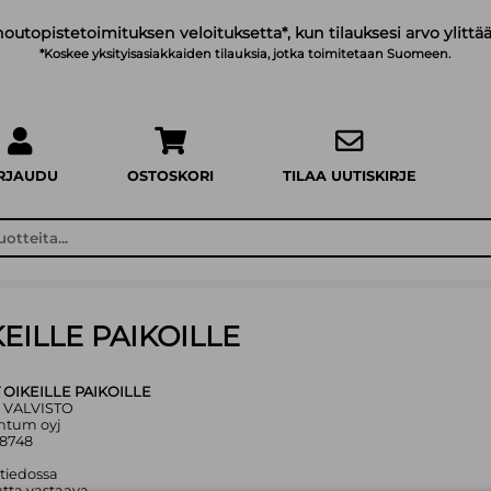
noutopistetoimituksen veloituksetta*, kun tilauksesi arvo ylittää
*Koskee yksityisasiakkaiden tilauksia, jotka toimitetaan Suomeen.
IRJAUDU
OSTOSKORI
TILAA UUTISKIRJE
EILLE PAIKOILLE
 OIKEILLE PAIKOILLE
SA VALVISTO
entum oyj
08748
 tiedossa
tta vastaava