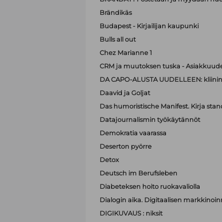
Brändikäs
Budapest - Kirjailijan kaupunki
Bulls all out
Chez Marianne 1
CRM ja muutoksen tuska - Asiakkuude
DA CAPO-ALUSTA UUDELLEEN: kliinin
Daavid ja Goljat
Das humoristische Manifest. Kirja sta
Datajournalismin työkäytännöt
Demokratia vaarassa
Deserton pyörre
Detox
Deutsch im Berufsleben
Diabeteksen hoito ruokavaliolla
Dialogin aika. Digitaalisen markkinoi
DIGIKUVAUS : niksit