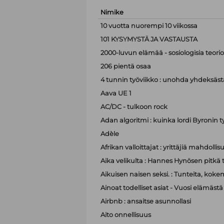
Nimike
10 vuotta nuorempi 10 viikossa
101 KYSYMYSTÄ JA VASTAUSTA
2000-luvun elämää - sosiologisia teor
206 pientä osaa
4 tunnin työviikko : unohda yhdeksästä
Aava UE 1
AC/DC - tulkoon rock
Adan algoritmi : kuinka lordi Byronin t
Adèle
Afrikan valloittajat : yrittäjiä mahdoll
Aika velikulta : Hannes Hynösen pitkä t
Aikuisen naisen seksi. : Tunteita, koke
Ainoat todelliset asiat - Vuosi elämästä
Airbnb : ansaitse asunnollasi
Aito onnellisuus