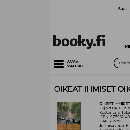
Siirry pääsisältöön
Saat 
K
AVAA
VALIKKO
OIKEAT IHMISET OIK
OIKEAT IHMISET
Kirjoittaja: ELI
Kustantaja: Tal
ISBN: 97895214
Kieli: Suomi
Julkaisuvuosi: Ei
Kuntoluokka: Uu