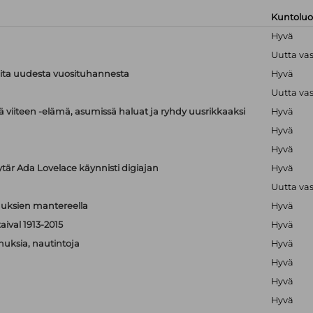
Kuntolu
Hyvä
Uutta va
ioita uudesta vuosituhannesta
Hyvä
Uutta va
 viiteen -elämä, asumissä haluat ja ryhdy uusrikkaaksi
Hyvä
Hyvä
Hyvä
ytär Ada Lovelace käynnisti digiajan
Hyvä
Uutta va
isuuksien mantereella
Hyvä
aival 1913-2015
Hyvä
muksia, nautintoja
Hyvä
Hyvä
Hyvä
Hyvä