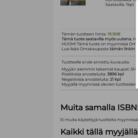
Saatavilla: 1kpl
Tämän tuotteen hinta:
19.90€
Tämä tuote saatavilla myös uutena.
Hi
HUOM! Tämä tuote on myynnissä Om
Lue lisää Omakaupasta
tämän linkin
k
Tuotteelle ei ole annettu kuvausta.
Myyjän aiemmin tekemät kaupat: 5143
Positiivisia arvosteluita:
3896 kpl
Negatiivisia arvosteluita:
21 kpl
Myyjällä myynnissä olevien tuotteiden m
Muita samalla ISBN
Ei muita käytettyjä tuotteita myynniss
Kaikki tällä myyjäl