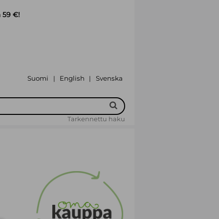
 59 €!
Suomi
English
Svenska
|
|
Tarkennettu haku