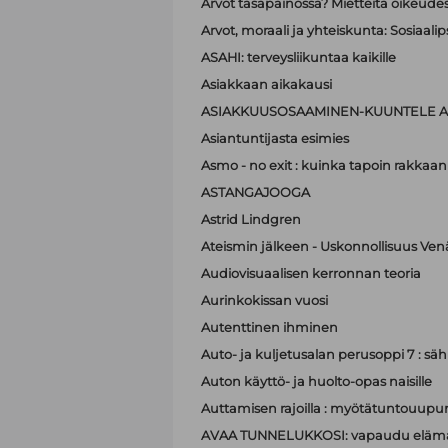
Arvot tasapainossa? Mietteitä oikeudest
Arvot, moraali ja yhteiskunta: Sosiaa
ASAHI: terveysliikuntaa kaikille
Asiakkaan aikakausi
ASIAKKUUSOSAAMINEN-KUUNTELE A
Asiantuntijasta esimies
Asmo - no exit : kuinka tapoin rakkaan
ASTANGAJOOGA
Astrid Lindgren
Ateismin jälkeen - Uskonnollisuus Ven
Audiovisuaalisen kerronnan teoria
Aurinkokissan vuosi
Autenttinen ihminen
Auto- ja kuljetusalan perusoppi 7 : sä
Auton käyttö- ja huolto-opas naisille
Auttamisen rajoilla : myötätuntouupum
AVAA TUNNELUKKOSI: vapaudu elämä