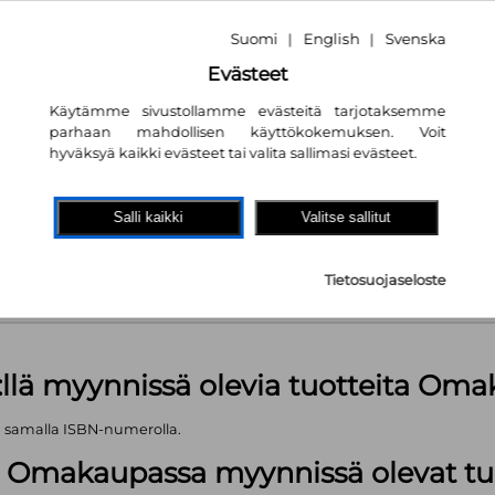
Suomi
English
Svenska
|
|
Evästeet
Käytämme sivustollamme evästeitä tarjotaksemme
parhaan mahdollisen käyttökokemuksen. Voit
nta
51.60€
hyväksyä kaikki evästeet tai valita sallimasi evästeet.
akaupassa
autta!
Salli kaikki
Valitse sallitut
 kpl
Tietosuojaseloste
äärä (kts. alla): 1499 kpl
:llä myynnissä olevia tuotteita Om
ä samalla ISBN-numerolla.
lä Omakaupassa myynnissä olevat tu