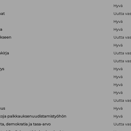
Hyvä
mat
Uutta va
Hyvä
ja
Hyvä
ykseen
Uutta va
Hyvä
kirja
Uutta va
Uutta va
yys
Hyvä
Hyvä
Hyvä
Hyvä
Uutta va
uus
Hyvä
ietoja palkkauksenuudistamistyöhön
Hyvä
a, demokratia ja tasa-arvo
Uutta va