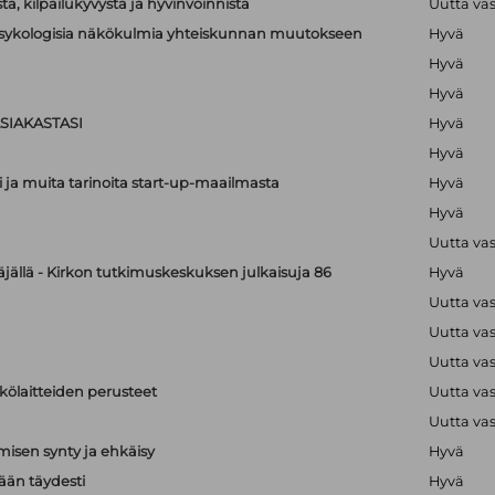
a, kilpailukyvystä ja hyvinvoinnista
Uutta va
lipsykologisia näkökulmia yhteiskunnan muutokseen
Hyvä
Hyvä
Hyvä
SIAKASTASI
Hyvä
Hyvä
i ja muita tarinoita start-up-maailmasta
Hyvä
Hyvä
Uutta va
äjällä - Kirkon tutkimuskeskuksen julkaisuja 86
Hyvä
Uutta va
Uutta va
Uutta va
hkölaitteiden perusteet
Uutta va
Uutta va
isen synty ja ehkäisy
Hyvä
än täydesti
Hyvä