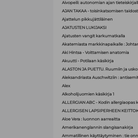
Aivopeili: autonomian ajan tieteiskirjal
AJAN TAKAA - toisinkatsomisen taidos
Ajattelun pikkujättiläinen
AJATUSTEN LUKIJAKSI
Ajatusten vangit karkumatkalla
Akatemiasta markkinapaikalle : Johta
Aki Hintsa - Voittamisen anatomia
Akuutti - Potilaan käsikirja
ALASTON JA PUETTU. Ruumiin ja usko
Aleksandriasta Auschwitziin : antisemit
Alex
Alkoholijuomien käsikirja 1
ALLERGIAN ABC - Kodin allergiaopas k
ALLERGISEN LAPSIPERHEEN KEITTOK
Aloe Vera : luonnon aarreaitta
Amerikanenglannin slangisanakirja
Ammatillinen käyttäytyminen : tie on