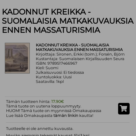
KADONNUT KREIKKA -
SUOMALAISIA MATKAKUVAUKSIA
ENNEN MASSATURISMIA
KADONNUT KREIKKA - SUOMALAISIA
MATKAKUVAUKSIA ENNEN MASSATURISMIA
Kirjoittaja: Sironen, Erkki (toim.); Forsén, Björn
Kustantaja: Suomalaisen Kirjallisuuden Seura
ISBN: 9789517466967
Kieli: Suomi
Julkaisuvuosi: Ei tiedossa
Kuntoluokka: Uusi
Saatavilla: 1kpl
Tämän tuotteen hinta:
17.90€
Tämä tuote on uutena loppuunmyyty.
HUOM! Tämä tuote on myynnissä Omakaupassa
Lue lisää Omakaupasta
tämän linkin
kautta!
Tuotteelle ei ole annettu kuvausta.
Myyjän aiemmin tekemät kaupat: 5143 kpl