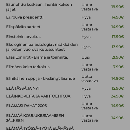
Ei unohdu koskaan : henkirikoksen
Uutta
19.90€
vastaava
jäljet
Ei, rouva presidentti
Hyvä
14.90€
Uutta
Eilispäivän aarteet
14.90€
vastaava
Einsteinin arvoitus
Hyvä
17.90€
Ekologinen parasitologia : nisäkkäiden
Hyvä
13.90€
ja loisten vuorovaikutussuhteet
Elias Lönnrot - Elämä ja toiminta.
Uusi
21.90€
Uutta
Elimäen koko tarkoitus
7.90€
vastaava
Uutta
Elinikäinen oppija - Livslångt lärande
14.90€
vastaava
ELÄ TÄSSÄ JA NYT
Hyvä
12.90€
ELÄINKOKEITA JA VAIHTOEHTOJA
Hyvä
24.90€
Uutta
ELÄMÄSI RAHAT 2006
14.90€
vastaava
ELÄMÄÄ KOULUKIUSAAMISEN
Uutta
14.90€
vastaava
JÄLKEEN
ELÄMÄÄ TYÖSSÄ-TYÖTÄ ELÄMÄSSÄ