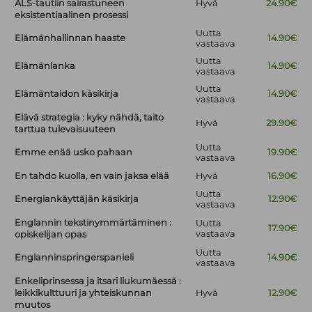
ALS-tautiin sairastuneen
Hyvä
24.90€
eksistentiaalinen prosessi
Uutta
Elämänhallinnan haaste
14.90€
vastaava
Uutta
Elämänlanka
14.90€
vastaava
Uutta
Elämäntaidon käsikirja
14.90€
vastaava
Elävä strategia : kyky nähdä, taito
Hyvä
29.90€
tarttua tulevaisuuteen
Uutta
Emme enää usko pahaan
19.90€
vastaava
En tahdo kuolla, en vain jaksa elää
Hyvä
16.90€
Uutta
Energiankäyttäjän käsikirja
12.90€
vastaava
Englannin tekstinymmärtäminen :
Uutta
17.90€
vastaava
opiskelijan opas
Uutta
Englanninspringerspanieli
14.90€
vastaava
Enkeliprinsessa ja itsari liukumäessä :
leikkikulttuuri ja yhteiskunnan
Hyvä
12.90€
muutos