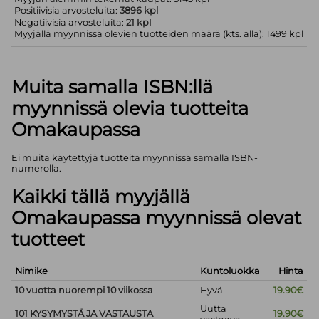
Positiivisia arvosteluita:
3896 kpl
Negatiivisia arvosteluita:
21 kpl
Myyjällä myynnissä olevien tuotteiden määrä (kts. alla): 1499 kpl
Muita samalla ISBN:llä
myynnissä olevia tuotteita
Omakaupassa
Ei muita käytettyjä tuotteita myynnissä samalla ISBN-
numerolla.
Kaikki tällä myyjällä
Omakaupassa myynnissä olevat
tuotteet
Nimike
Kuntoluokka
Hinta
10 vuotta nuorempi 10 viikossa
Hyvä
19.90€
Uutta
101 KYSYMYSTÄ JA VASTAUSTA
19.90€