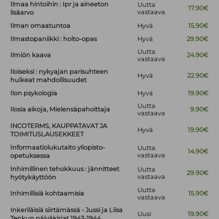
Ilmaa hintoihin : Ipr ja aineeton
Uutta
17.90€
vastaava
lisäarvo
Ilman omaatuntoa
Hyvä
15.90€
Ilmastopaniikki : hoito-opas
Hyvä
29.90€
Uutta
Ilmiön kaava
24.90€
vastaava
Iloiseksi : nykyajan parisuhteen
Hyvä
22.90€
huikeat mahdollisuudet
Ilon psykologia
Hyvä
19.90€
Uutta
Ilosia aikoja, Mielensäpahoittaja
9.90€
vastaava
INCOTERMS, KAUPPATAVAT JA
Hyvä
19.90€
TOIMITUSLAUSEKKEET
Informaatiolukutaito yliopisto-
Uutta
14.90€
vastaava
opetuksessa
Inhimillinen tehokkuus : jännitteet
Uutta
29.90€
vastaava
hyötykäyttöön
Uutta
Inhimillisiä kohtaamisia
15.90€
vastaava
Inkeriläisiä siirtämässä - Jussi ja Liisa
Uusi
19.90€
Tenkun päiväkirjat 1943-1944