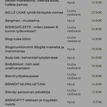
Beckin menetelmä : treenaa aivosi,
Hyvä
14.90€
hallitse painosi
Uutta
BELLE LIGNE ryhtiä kiinteyttä voimaa
27.90€
vastaava
Bergman - muistelma
Hyvä
14.90€
BISNESATLEETTI - miten pääsen 8
Uutta
24.90€
vastaava
tunnin työkuntoon?
Uutta
Blogi tulee töihin
14.90€
vastaava
Blogimarkkinointi: Blogilla mainetta ja
Hyvä
19.90€
mammonaa
Body talk : kehonkieli työelämässä
Hyvä
24.90€
Bodylicious! : näin saat
Uutta
19.90€
vastaava
unelmavartalon
Uutta
Brandi yrityskaupassa
19.90€
vastaava
BRANDIT KILPAILUETUNA
Hyvä
14.90€
Uutta
Brandy: persoonan päiväkirja
12.90€
vastaava
BRÄNDÄTYT ostetaan ja myydään
Hyvä
9.70€
nuoria