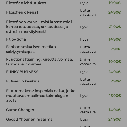
Filosofian lohdutukset
Hyvä
19.90€
Uutta
Filosofien oikeus I
24.90€
vastaava
Filosofinen vauva - mitä lapsen mieli
kertoo totuudesta, rakkaudesta ja
Hyvä
21.90€
elämän merkityksestä
Fit by Sofia
Hyvä
14.90€
Fobban sosiaalisen median
Uutta
17.90€
vastaava
selviytymisopas
Functional training : vireyttä, voimaa,
Uutta
19.90€
vastaava
tarmoa, elinvoimaa
FUNKY BUSINESS
Hyvä
24.90€
Uutta
Futisäidin käsikirja
17.90€
vastaava
Futuremakers : inspiroivia naisia, jotka
muuttavat maailmaa teknologian
Hyvä
15.90€
avulla
Uutta
Game Changer
14.90€
vastaava
Geos 2 Yhteinen maailma
Uusi
24.90€
Uutta