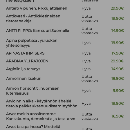
vastaava
menestykseen
Antero Vipunen. Pikkujättiläinen
Hyvä
29.90€
Antikvaari - Antiikkiesineiden
Uutta
19.90€
vastaava
tietosanakirja
Uutta
ANTTI PIIPPO: liian suuri Suomelle
14.90€
vastaava
Apina pulpetissa : ysiluokan
Hyvä
19.90€
yhteisöllisyys
APINASTA IHMISEKSI
Hyvä
17.90€
ARABIAA YLI RAJOJEN
Hyvä
29.90€
Arginiini ja terveys
Hyvä
14.90€
Uutta
Armollinen itsekuri
19.90€
vastaava
Armon horisontit : huomisen
Hyvä
9.90€
luterilaisuus
Arvioinnin aika - käytännönläheisiä
Hyvä
19.90€
tietoja palkkauksenuudistamistyöhön
Arvot mekin ansaitsemme -
Uutta
16.90€
vastaava
Kansakunta, demokratia ja tasa-arvo
Arvot tasapainossa? Mietteitä
Uutta