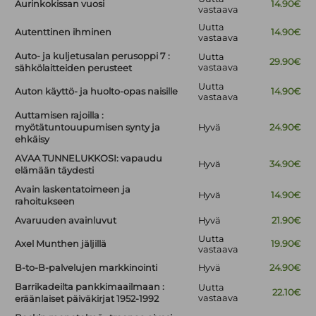
Aurinkokissan vuosi
14.90€
vastaava
Uutta
Autenttinen ihminen
14.90€
vastaava
Auto- ja kuljetusalan perusoppi 7 :
Uutta
29.90€
vastaava
sähkölaitteiden perusteet
Uutta
Auton käyttö- ja huolto-opas naisille
14.90€
vastaava
Auttamisen rajoilla :
myötätuntouupumisen synty ja
Hyvä
24.90€
ehkäisy
AVAA TUNNELUKKOSI: vapaudu
Hyvä
34.90€
elämään täydesti
Avain laskentatoimeen ja
Hyvä
14.90€
rahoitukseen
Avaruuden avainluvut
Hyvä
21.90€
Uutta
Axel Munthen jäljillä
19.90€
vastaava
B-to-B-palvelujen markkinointi
Hyvä
24.90€
Barrikadeilta pankkimaailmaan :
Uutta
22.10€
vastaava
eräänlaiset päiväkirjat 1952-1992