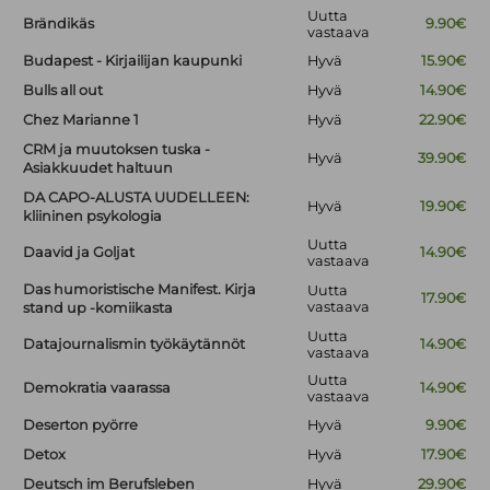
Uutta
Brändikäs
9.90€
vastaava
Budapest - Kirjailijan kaupunki
Hyvä
15.90€
Bulls all out
Hyvä
14.90€
Chez Marianne 1
Hyvä
22.90€
CRM ja muutoksen tuska -
Hyvä
39.90€
Asiakkuudet haltuun
DA CAPO-ALUSTA UUDELLEEN:
Hyvä
19.90€
kliininen psykologia
Uutta
Daavid ja Goljat
14.90€
vastaava
Das humoristische Manifest. Kirja
Uutta
17.90€
vastaava
stand up -komiikasta
Uutta
Datajournalismin työkäytännöt
14.90€
vastaava
Uutta
Demokratia vaarassa
14.90€
vastaava
Deserton pyörre
Hyvä
9.90€
Detox
Hyvä
17.90€
Deutsch im Berufsleben
Hyvä
29.90€