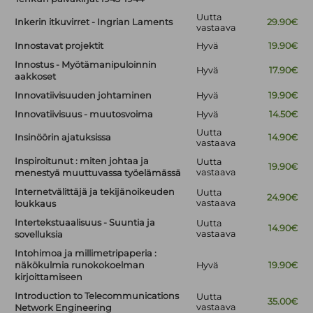
Uutta
Inkerin itkuvirret - Ingrian Laments
29.90€
vastaava
Innostavat projektit
Hyvä
19.90€
Innostus - Myötämanipuloinnin
Hyvä
17.90€
aakkoset
Innovatiivisuuden johtaminen
Hyvä
19.90€
Innovatiivisuus - muutosvoima
Hyvä
14.50€
Uutta
Insinöörin ajatuksissa
14.90€
vastaava
Inspiroitunut : miten johtaa ja
Uutta
19.90€
vastaava
menestyä muuttuvassa työelämässä
Internetvälittäjä ja tekijänoikeuden
Uutta
24.90€
vastaava
loukkaus
Intertekstuaalisuus - Suuntia ja
Uutta
14.90€
vastaava
sovelluksia
Intohimoa ja millimetripaperia :
näkökulmia runokokoelman
Hyvä
19.90€
kirjoittamiseen
Introduction to Telecommunications
Uutta
35.00€
vastaava
Network Engineering