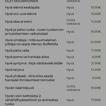
vastaava
OLET SEN ARVOINEN
Hyvä elämä keskiajalla
Hyvä
19.90€
Hyvä ero: uusi elämä
Hyvä
15.90€
Uutta
Hyvä idea ei toimi
14.90€
vastaava
Hyvä ja paha ruoka - ruoan tuotannon
Hyvä
16.90€
ja kuluttamisen vaikutukset
Hyvä omistaja : mitä suomalainen
Hyvä
24.90€
yrittäjä voi oppia Warren Buffettilta
Hyvä paha valta
Hyvä
17.90€
Hyvä pomo vai hankala akka
Hyvä
6.90€
Hyvä syntymä : Kirja odottavalle äidille
Hyvä
21.90€
Hyvä tarjous
Hyvä
14.90€
Hyvä yhdessä - eli kuinka saada
Hyvä
9.90€
hankalat ihmissuhteet toimiviksi
Uutta
Hyvän kääntöpuoli
19.90€
vastaava
Hyvän olon keittokirja 2:
vähähiilihydraattinen ja ravinteikas
Hyvä
17.90€
ruoka