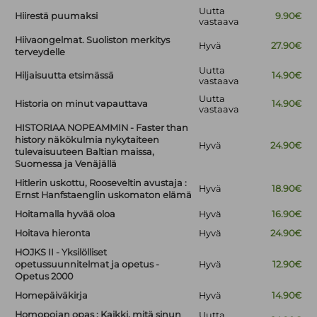
Uutta
Hiirestä puumaksi
9.90€
vastaava
Hiivaongelmat. Suoliston merkitys
Hyvä
27.90€
terveydelle
Uutta
Hiljaisuutta etsimässä
14.90€
vastaava
Uutta
Historia on minut vapauttava
14.90€
vastaava
HISTORIAA NOPEAMMIN - Faster than
history näkökulmia nykytaiteen
Hyvä
24.90€
tulevaisuuteen Baltian maissa,
Suomessa ja Venäjällä
Hitlerin uskottu, Rooseveltin avustaja :
Hyvä
18.90€
Ernst Hanfstaenglin uskomaton elämä
Hoitamalla hyvää oloa
Hyvä
16.90€
Hoitava hieronta
Hyvä
24.90€
HOJKS II - Yksilölliset
opetussuunnitelmat ja opetus -
Hyvä
12.90€
Opetus 2000
Homepäiväkirja
Hyvä
14.90€
Homopojan opas : Kaikki, mitä sinun
Uutta