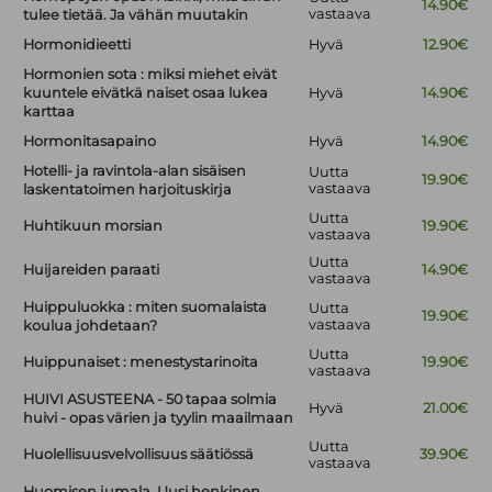
14.90€
vastaava
tulee tietää. Ja vähän muutakin
Hormonidieetti
Hyvä
12.90€
Hormonien sota : miksi miehet eivät
kuuntele eivätkä naiset osaa lukea
Hyvä
14.90€
karttaa
Hormonitasapaino
Hyvä
14.90€
Hotelli- ja ravintola-alan sisäisen
Uutta
19.90€
vastaava
laskentatoimen harjoituskirja
Uutta
Huhtikuun morsian
19.90€
vastaava
Uutta
Huijareiden paraati
14.90€
vastaava
Huippuluokka : miten suomalaista
Uutta
19.90€
vastaava
koulua johdetaan?
Uutta
Huippunaiset : menestystarinoita
19.90€
vastaava
HUIVI ASUSTEENA - 50 tapaa solmia
Hyvä
21.00€
huivi - opas värien ja tyylin maailmaan
Uutta
Huolellisuusvelvollisuus säätiössä
39.90€
vastaava
Huomisen jumala. Uusi henkinen