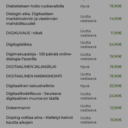
Diabeteksen hoito ruokavaliolla
Hyvä
19.90€
Dialogin aika. Digitaalisen
Uutta
markkinoinnin ja viestinnän
14.90€
vastaava
mahdollisuudet
Uutta
DIGIKUVAUS : niksit
11.90€
vastaava
Uutta
Digilogistiikka
24.90€
vastaava
Digimakupaloja - 100 päivää online-
Uutta
19.90€
vastaava
dialogia Fazerilla
DIGITAALINEN JALANJÄLKI
Hyvä
19.90€
Uutta
DIGITAALINEN MARKKINOINTI
19.90€
vastaava
Digitaalinen taloushallinto
Hyvä
32.90€
Digitaalitodellisuus - Seuraava
Uutta
24.90€
vastaava
digitaalinen murros on täällä
Uutta
Dobermanni
12.90€
vastaava
Doping voittaa aina – Kielletyt keinot
Uutta
15.90€
vastaava
kautta aikojen