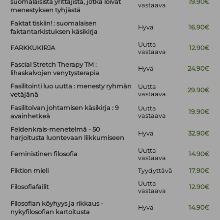
suomalaisista yrittäjistä, jotka loivat
19.90€
vastaava
menestyksen tyhjästä
Faktat tiskiin! : suomalaisen
Hyvä
16.90€
faktantarkistuksen käsikirja
Uutta
FARKKUKIRJA
12.90€
vastaava
Fascial Stretch Therapy TM :
Hyvä
24.90€
lihaskalvojen venytysterapia
Fasilitointi luo uutta : menesty ryhmän
Uutta
29.90€
vastaava
vetäjänä
Fasilitoivan johtamisen käsikirja : 9
Uutta
19.90€
vastaava
avainhetkeä
Feldenkrais-menetelmä - 50
Hyvä
32.90€
harjoitusta luontevaan liikkumiseen
Uutta
Feministinen filosofia
14.90€
vastaava
Fiktion mieli
Tyydyttävä
17.90€
Uutta
Filosofiafailit
12.90€
vastaava
Filosofian köyhyys ja rikkaus -
Hyvä
14.90€
nykyfilosofian kartoitusta