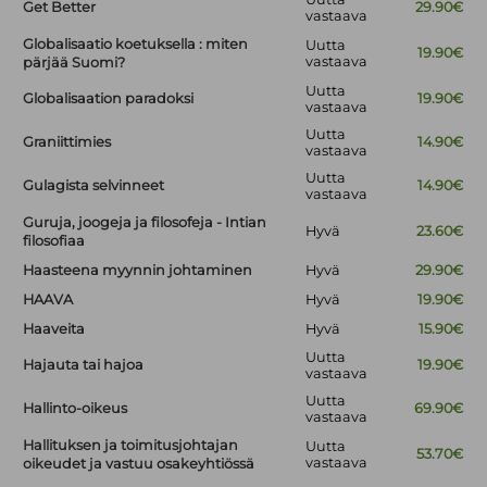
Get Better
29.90€
vastaava
Globalisaatio koetuksella : miten
Uutta
19.90€
vastaava
pärjää Suomi?
Uutta
Globalisaation paradoksi
19.90€
vastaava
Uutta
Graniittimies
14.90€
vastaava
Uutta
Gulagista selvinneet
14.90€
vastaava
Guruja, joogeja ja filosofeja - Intian
Hyvä
23.60€
filosofiaa
Haasteena myynnin johtaminen
Hyvä
29.90€
HAAVA
Hyvä
19.90€
Haaveita
Hyvä
15.90€
Uutta
Hajauta tai hajoa
19.90€
vastaava
Uutta
Hallinto-oikeus
69.90€
vastaava
Hallituksen ja toimitusjohtajan
Uutta
53.70€
vastaava
oikeudet ja vastuu osakeyhtiössä