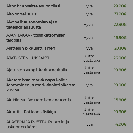
Airbnb : ansaitse asunnollasi
Hyvä
29.90€
Aito onnellisuus
Hyvä
31.90€
Aivopeili: autonomian ajan
Hyvä
22.90€
tieteiskirjallisuutta
AJAN TAKAA - toisinkatsomisen
Hyvä
15.90€
taidosta
Ajattelun pikkujättiläinen
Hyvä
20.10€
Uutta
AJATUSTEN LUKIJAKSI
26.90€
vastaava
Uutta
Ajatusten vangit karkumatkalla
19.90€
vastaava
Akatemiasta markkinapaikalle :
Johtaminen ja markkinointi aikansa
Hyvä
19.90€
kuvina
Uutta
Aki Hintsa - Voittamisen anatomia
15.90€
vastaava
Uutta
Akuutti - Potilaan käsikirja
19.90€
vastaava
ALASTON JA PUETTU. Ruumiin ja
Hyvä
14.90€
uskonnon ääret