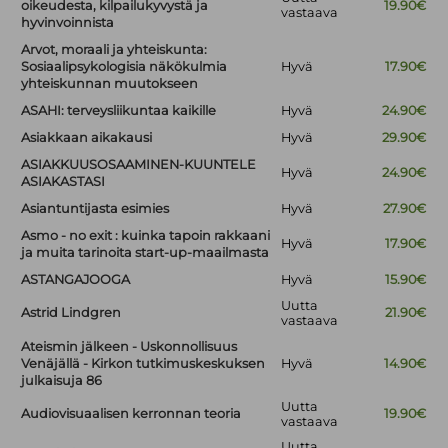
oikeudesta, kilpailukyvystä ja
19.90€
vastaava
hyvinvoinnista
Arvot, moraali ja yhteiskunta:
Sosiaalipsykologisia näkökulmia
Hyvä
17.90€
yhteiskunnan muutokseen
ASAHI: terveysliikuntaa kaikille
Hyvä
24.90€
Asiakkaan aikakausi
Hyvä
29.90€
ASIAKKUUSOSAAMINEN-KUUNTELE
Hyvä
24.90€
ASIAKASTASI
Asiantuntijasta esimies
Hyvä
27.90€
Asmo - no exit : kuinka tapoin rakkaani
Hyvä
17.90€
ja muita tarinoita start-up-maailmasta
ASTANGAJOOGA
Hyvä
15.90€
Uutta
Astrid Lindgren
21.90€
vastaava
Ateismin jälkeen - Uskonnollisuus
Venäjällä - Kirkon tutkimuskeskuksen
Hyvä
14.90€
julkaisuja 86
Uutta
Audiovisuaalisen kerronnan teoria
19.90€
vastaava
Uutta