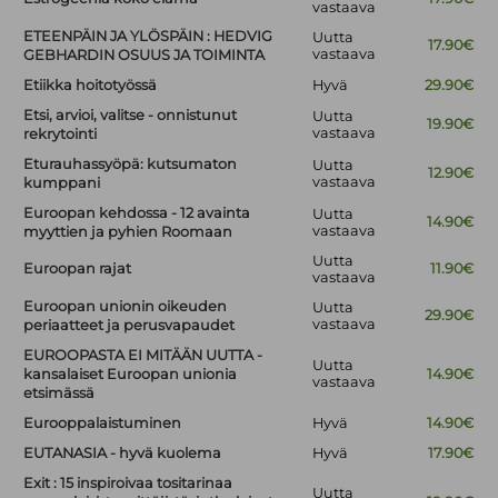
vastaava
ETEENPÄIN JA YLÖSPÄIN : HEDVIG
Uutta
17.90€
vastaava
GEBHARDIN OSUUS JA TOIMINTA
Etiikka hoitotyössä
Hyvä
29.90€
Etsi, arvioi, valitse - onnistunut
Uutta
19.90€
vastaava
rekrytointi
Eturauhassyöpä: kutsumaton
Uutta
12.90€
vastaava
kumppani
Euroopan kehdossa - 12 avainta
Uutta
14.90€
vastaava
myyttien ja pyhien Roomaan
Uutta
Euroopan rajat
11.90€
vastaava
Euroopan unionin oikeuden
Uutta
29.90€
vastaava
periaatteet ja perusvapaudet
EUROOPASTA EI MITÄÄN UUTTA -
Uutta
kansalaiset Euroopan unionia
14.90€
vastaava
etsimässä
Eurooppalaistuminen
Hyvä
14.90€
EUTANASIA - hyvä kuolema
Hyvä
17.90€
Exit : 15 inspiroivaa tositarinaa
Uutta