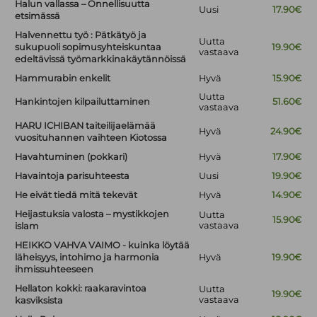
Halun vallassa – Onnellisuutta
Uusi
17.90€
etsimässä
Halvennettu työ : Pätkätyö ja
Uutta
sukupuoli sopimusyhteiskuntaa
19.90€
vastaava
edeltävissä työmarkkinakäytännöissä
Hammurabin enkelit
Hyvä
15.90€
Uutta
Hankintojen kilpailuttaminen
51.60€
vastaava
HARU ICHIBAN taiteilijaelämää
Hyvä
24.90€
vuosituhannen vaihteen Kiotossa
Havahtuminen (pokkari)
Hyvä
17.90€
Havaintoja parisuhteesta
Uusi
19.90€
He eivät tiedä mitä tekevät
Hyvä
14.90€
Heijastuksia valosta – mystikkojen
Uutta
15.90€
vastaava
islam
HEIKKO VAHVA VAIMO - kuinka löytää
läheisyys, intohimo ja harmonia
Hyvä
19.90€
ihmissuhteeseen
Hellaton kokki: raakaravintoa
Uutta
19.90€
vastaava
kasviksista