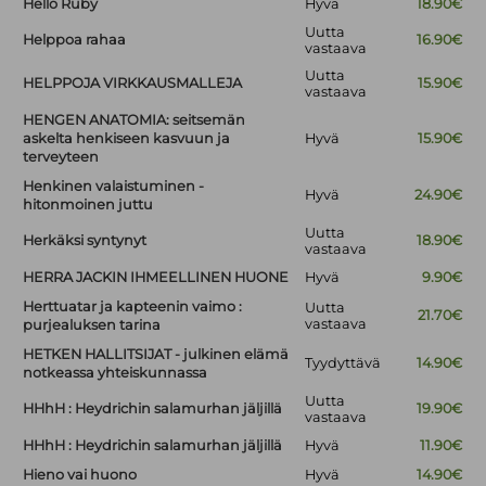
Hello Ruby
Hyvä
18.90€
Uutta
Helppoa rahaa
16.90€
vastaava
Uutta
HELPPOJA VIRKKAUSMALLEJA
15.90€
vastaava
HENGEN ANATOMIA: seitsemän
askelta henkiseen kasvuun ja
Hyvä
15.90€
terveyteen
Henkinen valaistuminen -
Hyvä
24.90€
hitonmoinen juttu
Uutta
Herkäksi syntynyt
18.90€
vastaava
HERRA JACKIN IHMEELLINEN HUONE
Hyvä
9.90€
Herttuatar ja kapteenin vaimo :
Uutta
21.70€
vastaava
purjealuksen tarina
HETKEN HALLITSIJAT - julkinen elämä
Tyydyttävä
14.90€
notkeassa yhteiskunnassa
Uutta
HHhH : Heydrichin salamurhan jäljillä
19.90€
vastaava
HHhH : Heydrichin salamurhan jäljillä
Hyvä
11.90€
Hieno vai huono
Hyvä
14.90€