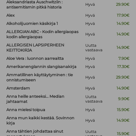
Aleksandriasta Auschwitziin :
Hyvä
29.90€
antisemitismin pitkä historia
Alex
Hyvä
17.90€
Alkoholijuomien käsikirja 1
Hyvä
14.90€
ALLERGIAN ABC - Kodin allergiaopas
Hyvä
14.90€
kodin allergiaopas
ALLERGISEN LAPSIPERHEEN
Uutta
14.90€
vastaava
KEITTOKIRJA
Aloe Vera : luonnon aarreaitta
Hyvä
7.90€
Amerikanenglannin slangisanakirja
Hyvä
17.30€
Ammatillinen käyttäytyminen : tie
Hyvä
29.90€
onnistumiseen
Amsterdam
Hyvä
14.90€
Anna heille anteeksi... Median
Uutta
9.90€
vastaava
jahtaamat
Anna mielesi toipua
Hyvä
15.90€
Anna mun kaikki kestää. Sovinnon
Hyvä
14.90€
kirja
Anna tähtien johdattaa sinut
Uutta
15.90€