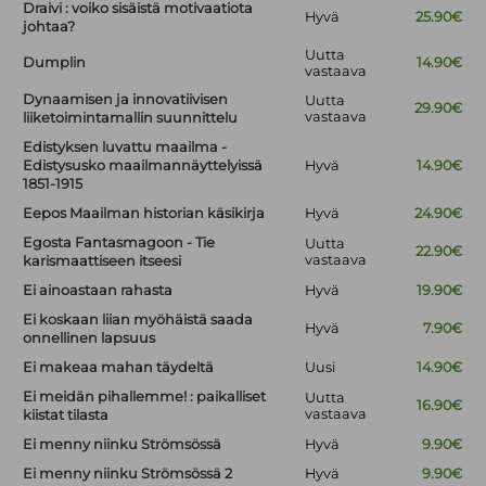
Draivi : voiko sisäistä motivaatiota
Hyvä
25.90€
johtaa?
Uutta
Dumplin
14.90€
vastaava
Dynaamisen ja innovatiivisen
Uutta
29.90€
vastaava
liiketoimintamallin suunnittelu
Edistyksen luvattu maailma -
Edistysusko maailmannäyttelyissä
Hyvä
14.90€
1851-1915
Eepos Maailman historian käsikirja
Hyvä
24.90€
Egosta Fantasmagoon - Tie
Uutta
22.90€
vastaava
karismaattiseen itseesi
Ei ainoastaan rahasta
Hyvä
19.90€
Ei koskaan liian myöhäistä saada
Hyvä
7.90€
onnellinen lapsuus
Ei makeaa mahan täydeltä
Uusi
14.90€
Ei meidän pihallemme! : paikalliset
Uutta
16.90€
vastaava
kiistat tilasta
Ei menny niinku Strömsössä
Hyvä
9.90€
Ei menny niinku Strömsössä 2
Hyvä
9.90€