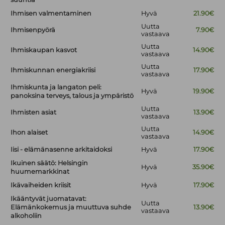
Ihmisen valmentaminen
Hyvä
21.90€
Uutta
Ihmisenpyörä
7.90€
vastaava
Uutta
Ihmiskaupan kasvot
14.90€
vastaava
Uutta
Ihmiskunnan energiakriisi
17.90€
vastaava
Ihmiskunta ja langaton peli:
Hyvä
19.90€
panoksina terveys, talous ja ympäristö
Uutta
Ihmisten asiat
13.90€
vastaava
Uutta
Ihon alaiset
14.90€
vastaava
Iisi - elämänasenne arkitaidoksi
Hyvä
17.90€
Ikuinen säätö: Helsingin
Hyvä
35.90€
huumemarkkinat
Ikävaiheiden kriisit
Hyvä
17.90€
Ikääntyvät juomatavat:
Uutta
Elämänkokemus ja muuttuva suhde
13.90€
vastaava
alkoholiin