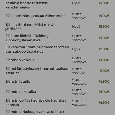
henkisiä haasteita itsensä
Hyvä
14.90€
kehittämiseksi
Uutta
Elä enemmän, stressaa vähemmän
14.90€
vastaava
Eläin ja ihminen - Mikä meitä
Hyvä
15.90€
yhdistää?
Eläinten kielellä - Tulkintoja
Uutta
14.90€
vastaava
luonnonystävän iloksi
Eläketurma : miksi Suomeen tarvitaan
Hyvä
17.90€
uusi sukupolvisopimus
Uutta
Elämisen vaikeus
19.90€
vastaava
Elämä järjestykseen ilman rahtuakaan
Uutta
9.90€
vastaava
itsekuria
Uutta
Elämän juurilla
14.90€
vastaava
Uutta
Elämän paras aika
14.90€
vastaava
Elämän pelit ja kaunis sielu kauniissa
Uutta
14.90€
vastaava
kehossa
Elämän tarkoitus ja vakava sairaus :