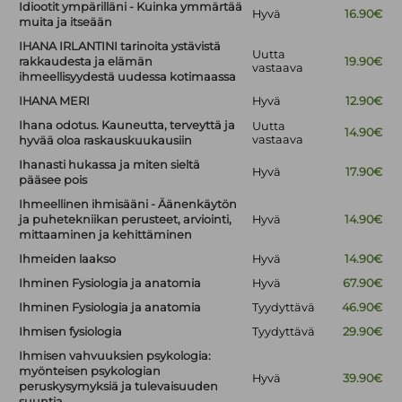
Idiootit ympärilläni - Kuinka ymmärtää
Hyvä
16.90€
muita ja itseään
IHANA IRLANTINI tarinoita ystävistä
Uutta
rakkaudesta ja elämän
19.90€
vastaava
ihmeellisyydestä uudessa kotimaassa
IHANA MERI
Hyvä
12.90€
Ihana odotus. Kauneutta, terveyttä ja
Uutta
14.90€
vastaava
hyvää oloa raskauskuukausiin
Ihanasti hukassa ja miten sieltä
Hyvä
17.90€
pääsee pois
Ihmeellinen ihmisääni - Äänenkäytön
ja puhetekniikan perusteet, arviointi,
Hyvä
14.90€
mittaaminen ja kehittäminen
Ihmeiden laakso
Hyvä
14.90€
Ihminen Fysiologia ja anatomia
Hyvä
67.90€
Ihminen Fysiologia ja anatomia
Tyydyttävä
46.90€
Ihmisen fysiologia
Tyydyttävä
29.90€
Ihmisen vahvuuksien psykologia:
myönteisen psykologian
Hyvä
39.90€
peruskysymyksiä ja tulevaisuuden
suuntia