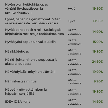
Hyvän olon keittokirja: opas
vähähiilihydraattiseen ja
Hyvä
19.90€
ravinteikkaaseen
Hyvät, pahat, näkymättömät. Miten
Hyvä
19.90€
selvitä elämästä mikrobien kanssa
Hyvää pahaa rock n roll - Sosiologisia
Uutta
14.90€
vastaava
kirjoituksia rockista ja rockkulttuurista
Uutta
Hyvää yötä : apua univaikeuksiin
15.90€
vastaava
Uutta
Häirikkötehdas
19.90€
vastaava
Häiriö : johtaminen disruptiossa ja
Uutta
24.90€
vastaava
alustataloudessa
Uutta
Häivähdyksiä : erityinen elämäni
19.90€
vastaava
Uutta
Hän rakastaa minua
9.90€
vastaava
Häpeä! - nöyryyttämisen ja
Uutta
19.90€
vastaava
häpeämisen jäljillä
Uutta
IDEA IDEA -kirja
14.90€
vastaava