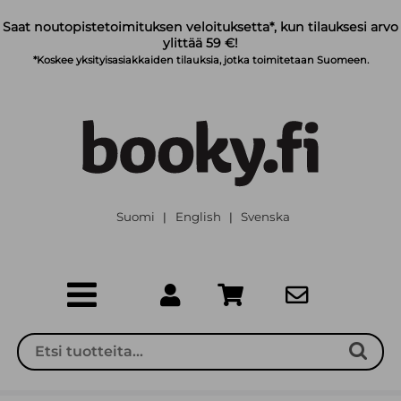
Siirry pääsisältöön
Saat noutopistetoimituksen veloituksetta*, kun tilauksesi arvo
ylittää 59 €!
*Koskee yksityisasiakkaiden tilauksia, jotka toimitetaan Suomeen.
Suomi
English
Svenska
|
|