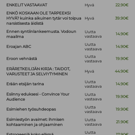
ENKELIT VASTAAVAT
Hyvä
22.90€
ENKÖ KOSKAAN OLE TARPEEKSI
HYVÄ? kuinka aikuinen tytär voi toipua
Hyvä
39.90€
narsistisesta äidistä
Ennen syntiinlankeemusta. Vodoun
Uutta
14.90€
vastaava
maailma
Uutta
Eroajan ABC
14.90€
vastaava
Uutta
Eroon vehnästä
19.90€
vastaava
ERÄRETKEILIJÄN KIRJA : TAIDOT,
Hyvä
44.90€
VARUSTEET JA SELVIYTYMINEN
Uutta
Erään etsijän tarina
14.90€
vastaava
Esiinny eduksesi - Convince Your
Uutta
19.90€
vastaava
Audience
Uutta
Esimiehen työsuhdeopas
19.90€
vastaava
Esimiestyön avaimet: ihmisen
Uutta
21.90€
vastaava
kohtaaminen ja ohjaaminen
Uutta
Estrogeeniä koko elämä
17.90€