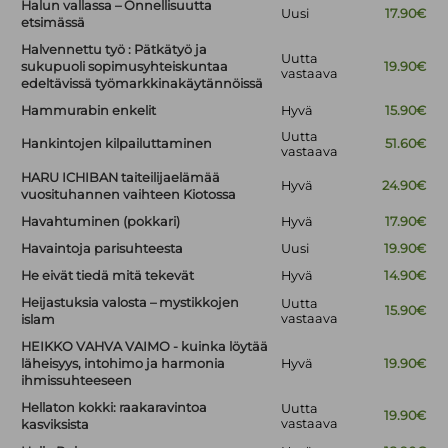
Halun vallassa – Onnellisuutta
Uusi
17.90€
etsimässä
Halvennettu työ : Pätkätyö ja
Uutta
sukupuoli sopimusyhteiskuntaa
19.90€
vastaava
edeltävissä työmarkkinakäytännöissä
Hammurabin enkelit
Hyvä
15.90€
Uutta
Hankintojen kilpailuttaminen
51.60€
vastaava
HARU ICHIBAN taiteilijaelämää
Hyvä
24.90€
vuosituhannen vaihteen Kiotossa
Havahtuminen (pokkari)
Hyvä
17.90€
Havaintoja parisuhteesta
Uusi
19.90€
He eivät tiedä mitä tekevät
Hyvä
14.90€
Heijastuksia valosta – mystikkojen
Uutta
15.90€
vastaava
islam
HEIKKO VAHVA VAIMO - kuinka löytää
läheisyys, intohimo ja harmonia
Hyvä
19.90€
ihmissuhteeseen
Hellaton kokki: raakaravintoa
Uutta
19.90€
vastaava
kasviksista