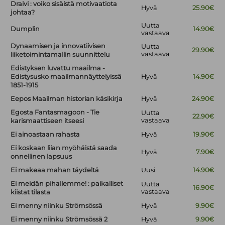
Draivi : voiko sisäistä motivaatiota
Hyvä
25.90€
johtaa?
Uutta
Dumplin
14.90€
vastaava
Dynaamisen ja innovatiivisen
Uutta
29.90€
vastaava
liiketoimintamallin suunnittelu
Edistyksen luvattu maailma -
Edistysusko maailmannäyttelyissä
Hyvä
14.90€
1851-1915
Eepos Maailman historian käsikirja
Hyvä
24.90€
Egosta Fantasmagoon - Tie
Uutta
22.90€
vastaava
karismaattiseen itseesi
Ei ainoastaan rahasta
Hyvä
19.90€
Ei koskaan liian myöhäistä saada
Hyvä
7.90€
onnellinen lapsuus
Ei makeaa mahan täydeltä
Uusi
14.90€
Ei meidän pihallemme! : paikalliset
Uutta
16.90€
vastaava
kiistat tilasta
Ei menny niinku Strömsössä
Hyvä
9.90€
Ei menny niinku Strömsössä 2
Hyvä
9.90€