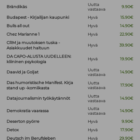
Uutta
Brändikäs
9.90€
vastaava
Budapest - Kirjailijan kaupunki
Hyvä
15.90€
Bulls all out
Hyvä
14.90€
Chez Marianne 1
Hyvä
22.90€
CRM ja muutoksen tuska -
Hyvä
39.90€
Asiakkuudet haltuun
DA CAPO-ALUSTA UUDELLEEN:
Hyvä
19.90€
kliininen psykologia
Uutta
Daavid ja Goljat
14.90€
vastaava
Das humoristische Manifest. Kirja
Uutta
17.90€
vastaava
stand up -komiikasta
Uutta
Datajournalismin työkäytännöt
14.90€
vastaava
Uutta
Demokratia vaarassa
14.90€
vastaava
Deserton pyörre
Hyvä
9.90€
Detox
Hyvä
17.90€
Deutsch im Berufsleben
Hyvä
29.90€