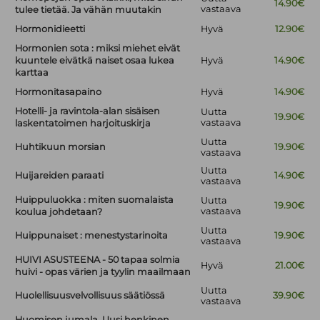
14.90€
vastaava
tulee tietää. Ja vähän muutakin
Hormonidieetti
Hyvä
12.90€
Hormonien sota : miksi miehet eivät
kuuntele eivätkä naiset osaa lukea
Hyvä
14.90€
karttaa
Hormonitasapaino
Hyvä
14.90€
Hotelli- ja ravintola-alan sisäisen
Uutta
19.90€
vastaava
laskentatoimen harjoituskirja
Uutta
Huhtikuun morsian
19.90€
vastaava
Uutta
Huijareiden paraati
14.90€
vastaava
Huippuluokka : miten suomalaista
Uutta
19.90€
vastaava
koulua johdetaan?
Uutta
Huippunaiset : menestystarinoita
19.90€
vastaava
HUIVI ASUSTEENA - 50 tapaa solmia
Hyvä
21.00€
huivi - opas värien ja tyylin maailmaan
Uutta
Huolellisuusvelvollisuus säätiössä
39.90€
vastaava
Huomisen jumala. Uusi henkinen