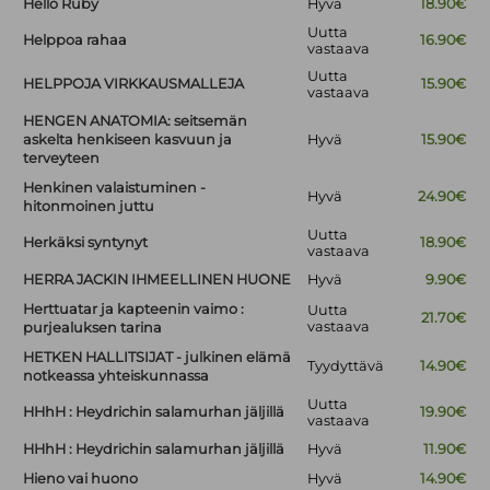
Hello Ruby
Hyvä
18.90€
Uutta
Helppoa rahaa
16.90€
vastaava
Uutta
HELPPOJA VIRKKAUSMALLEJA
15.90€
vastaava
HENGEN ANATOMIA: seitsemän
askelta henkiseen kasvuun ja
Hyvä
15.90€
terveyteen
Henkinen valaistuminen -
Hyvä
24.90€
hitonmoinen juttu
Uutta
Herkäksi syntynyt
18.90€
vastaava
HERRA JACKIN IHMEELLINEN HUONE
Hyvä
9.90€
Herttuatar ja kapteenin vaimo :
Uutta
21.70€
vastaava
purjealuksen tarina
HETKEN HALLITSIJAT - julkinen elämä
Tyydyttävä
14.90€
notkeassa yhteiskunnassa
Uutta
HHhH : Heydrichin salamurhan jäljillä
19.90€
vastaava
HHhH : Heydrichin salamurhan jäljillä
Hyvä
11.90€
Hieno vai huono
Hyvä
14.90€