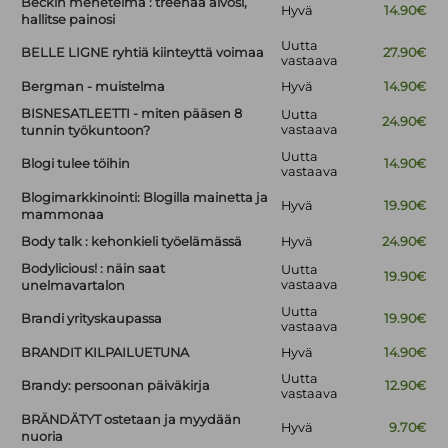
Beckin menetelmä : treenaa aivosi,
Hyvä
14.90€
hallitse painosi
Uutta
BELLE LIGNE ryhtiä kiinteyttä voimaa
27.90€
vastaava
Bergman - muistelma
Hyvä
14.90€
BISNESATLEETTI - miten pääsen 8
Uutta
24.90€
vastaava
tunnin työkuntoon?
Uutta
Blogi tulee töihin
14.90€
vastaava
Blogimarkkinointi: Blogilla mainetta ja
Hyvä
19.90€
mammonaa
Body talk : kehonkieli työelämässä
Hyvä
24.90€
Bodylicious! : näin saat
Uutta
19.90€
vastaava
unelmavartalon
Uutta
Brandi yrityskaupassa
19.90€
vastaava
BRANDIT KILPAILUETUNA
Hyvä
14.90€
Uutta
Brandy: persoonan päiväkirja
12.90€
vastaava
BRÄNDÄTYT ostetaan ja myydään
Hyvä
9.70€
nuoria