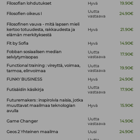
Filosofian lohdutukset
Hyvä
19.90€
Uutta
Filosofien oikeus I
24.90€
vastaava
Filosofinen vauva - mitä lapsen mieli
kertoo totuudesta, rakkaudesta ja
Hyvä
21.90€
elämän merkityksestä
Fit by Sofia
Hyvä
14.90€
Fobban sosiaalisen median
Uutta
17.90€
vastaava
selviytymisopas
Functional training : vireyttä, voimaa,
Uutta
19.90€
vastaava
tarmoa, elinvoimaa
FUNKY BUSINESS
Hyvä
24.90€
Uutta
Futisäidin käsikirja
17.90€
vastaava
Futuremakers : inspiroivia naisia, jotka
muuttavat maailmaa teknologian
Hyvä
15.90€
avulla
Uutta
Game Changer
14.90€
vastaava
Geos 2 Yhteinen maailma
Uusi
24.90€
Uutta