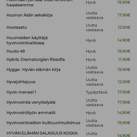
Hyvä
19.90€
haasteemme
Uutta
Huonon Äidin seksikirja
17.90€
vastaava
Uutta
Huorasatu
12.90€
vastaava
Huumeiden käyttäjä
Hyvä
14.90€
hyvinvointivaltiossa
Huuto 49
Hyvä
19.90€
Hybris. Dramaturgian filosofia
Hyvä
11.90€
Uutta
Hygge : Hyvän elämän kirja
19.90€
vastaava
Uutta
Hyvejohtajuus
12.90€
vastaava
Hyvin menee! 1
Tyydyttävä
17.90€
Uutta
Hyvinvointia venyttelystä
17.90€
vastaava
Hyvinvointityön ammatit
Hyvä
14.90€
Uutta
Hyvinvointivaltion kulttuurintutkimus
19.90€
vastaava
HYVÄN ELÄMÄN SALAISUUS KOSKA
Uutta
14.90€