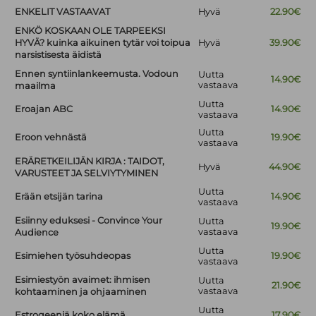
ENKELIT VASTAAVAT
Hyvä
22.90€
ENKÖ KOSKAAN OLE TARPEEKSI
HYVÄ? kuinka aikuinen tytär voi toipua
Hyvä
39.90€
narsistisesta äidistä
Ennen syntiinlankeemusta. Vodoun
Uutta
14.90€
vastaava
maailma
Uutta
Eroajan ABC
14.90€
vastaava
Uutta
Eroon vehnästä
19.90€
vastaava
ERÄRETKEILIJÄN KIRJA : TAIDOT,
Hyvä
44.90€
VARUSTEET JA SELVIYTYMINEN
Uutta
Erään etsijän tarina
14.90€
vastaava
Esiinny eduksesi - Convince Your
Uutta
19.90€
vastaava
Audience
Uutta
Esimiehen työsuhdeopas
19.90€
vastaava
Esimiestyön avaimet: ihmisen
Uutta
21.90€
vastaava
kohtaaminen ja ohjaaminen
Uutta
Estrogeeniä koko elämä
17.90€