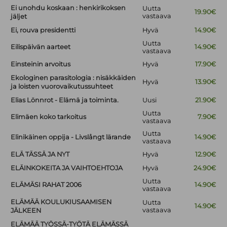
Ei unohdu koskaan : henkirikoksen
Uutta
19.90€
vastaava
jäljet
Ei, rouva presidentti
Hyvä
14.90€
Uutta
Eilispäivän aarteet
14.90€
vastaava
Einsteinin arvoitus
Hyvä
17.90€
Ekologinen parasitologia : nisäkkäiden
Hyvä
13.90€
ja loisten vuorovaikutussuhteet
Elias Lönnrot - Elämä ja toiminta.
Uusi
21.90€
Uutta
Elimäen koko tarkoitus
7.90€
vastaava
Uutta
Elinikäinen oppija - Livslångt lärande
14.90€
vastaava
ELÄ TÄSSÄ JA NYT
Hyvä
12.90€
ELÄINKOKEITA JA VAIHTOEHTOJA
Hyvä
24.90€
Uutta
ELÄMÄSI RAHAT 2006
14.90€
vastaava
ELÄMÄÄ KOULUKIUSAAMISEN
Uutta
14.90€
vastaava
JÄLKEEN
ELÄMÄÄ TYÖSSÄ-TYÖTÄ ELÄMÄSSÄ