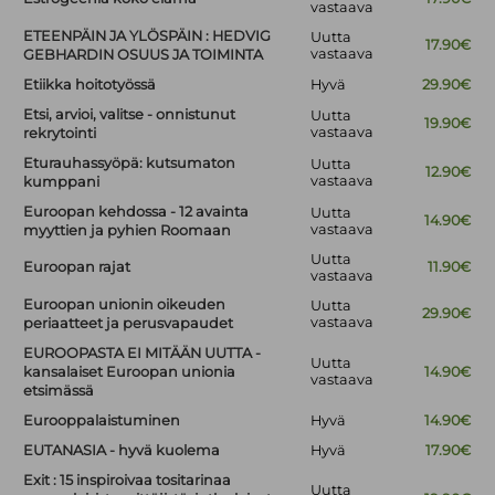
vastaava
ETEENPÄIN JA YLÖSPÄIN : HEDVIG
Uutta
17.90€
vastaava
GEBHARDIN OSUUS JA TOIMINTA
Etiikka hoitotyössä
Hyvä
29.90€
Etsi, arvioi, valitse - onnistunut
Uutta
19.90€
vastaava
rekrytointi
Eturauhassyöpä: kutsumaton
Uutta
12.90€
vastaava
kumppani
Euroopan kehdossa - 12 avainta
Uutta
14.90€
vastaava
myyttien ja pyhien Roomaan
Uutta
Euroopan rajat
11.90€
vastaava
Euroopan unionin oikeuden
Uutta
29.90€
vastaava
periaatteet ja perusvapaudet
EUROOPASTA EI MITÄÄN UUTTA -
Uutta
kansalaiset Euroopan unionia
14.90€
vastaava
etsimässä
Eurooppalaistuminen
Hyvä
14.90€
EUTANASIA - hyvä kuolema
Hyvä
17.90€
Exit : 15 inspiroivaa tositarinaa
Uutta