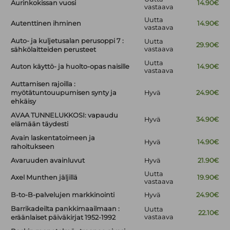
Aurinkokissan vuosi
14.90€
vastaava
Uutta
Autenttinen ihminen
14.90€
vastaava
Auto- ja kuljetusalan perusoppi 7 :
Uutta
29.90€
vastaava
sähkölaitteiden perusteet
Uutta
Auton käyttö- ja huolto-opas naisille
14.90€
vastaava
Auttamisen rajoilla :
myötätuntouupumisen synty ja
Hyvä
24.90€
ehkäisy
AVAA TUNNELUKKOSI: vapaudu
Hyvä
34.90€
elämään täydesti
Avain laskentatoimeen ja
Hyvä
14.90€
rahoitukseen
Avaruuden avainluvut
Hyvä
21.90€
Uutta
Axel Munthen jäljillä
19.90€
vastaava
B-to-B-palvelujen markkinointi
Hyvä
24.90€
Barrikadeilta pankkimaailmaan :
Uutta
22.10€
vastaava
eräänlaiset päiväkirjat 1952-1992