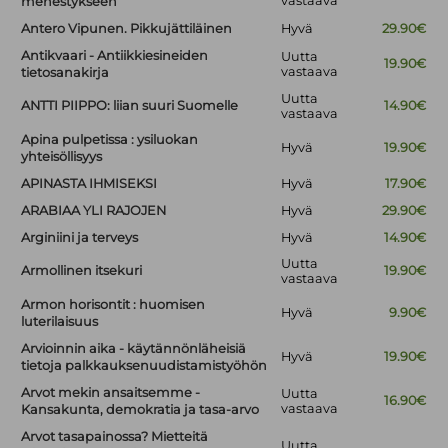
vastaava
menestykseen
Antero Vipunen. Pikkujättiläinen
Hyvä
29.90€
Antikvaari - Antiikkiesineiden
Uutta
19.90€
vastaava
tietosanakirja
Uutta
ANTTI PIIPPO: liian suuri Suomelle
14.90€
vastaava
Apina pulpetissa : ysiluokan
Hyvä
19.90€
yhteisöllisyys
APINASTA IHMISEKSI
Hyvä
17.90€
ARABIAA YLI RAJOJEN
Hyvä
29.90€
Arginiini ja terveys
Hyvä
14.90€
Uutta
Armollinen itsekuri
19.90€
vastaava
Armon horisontit : huomisen
Hyvä
9.90€
luterilaisuus
Arvioinnin aika - käytännönläheisiä
Hyvä
19.90€
tietoja palkkauksenuudistamistyöhön
Arvot mekin ansaitsemme -
Uutta
16.90€
vastaava
Kansakunta, demokratia ja tasa-arvo
Arvot tasapainossa? Mietteitä
Uutta