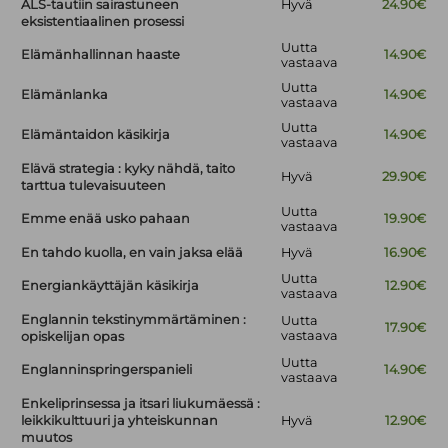
ALS-tautiin sairastuneen
Hyvä
24.90€
eksistentiaalinen prosessi
Uutta
Elämänhallinnan haaste
14.90€
vastaava
Uutta
Elämänlanka
14.90€
vastaava
Uutta
Elämäntaidon käsikirja
14.90€
vastaava
Elävä strategia : kyky nähdä, taito
Hyvä
29.90€
tarttua tulevaisuuteen
Uutta
Emme enää usko pahaan
19.90€
vastaava
En tahdo kuolla, en vain jaksa elää
Hyvä
16.90€
Uutta
Energiankäyttäjän käsikirja
12.90€
vastaava
Englannin tekstinymmärtäminen :
Uutta
17.90€
vastaava
opiskelijan opas
Uutta
Englanninspringerspanieli
14.90€
vastaava
Enkeliprinsessa ja itsari liukumäessä :
leikkikulttuuri ja yhteiskunnan
Hyvä
12.90€
muutos