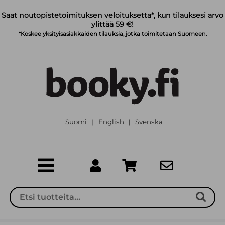
Siirry pääsisältöön
Saat noutopistetoimituksen veloituksetta*, kun tilauksesi arvo
ylittää 59 €!
*Koskee yksityisasiakkaiden tilauksia, jotka toimitetaan Suomeen.
Suomi
English
Svenska
|
|