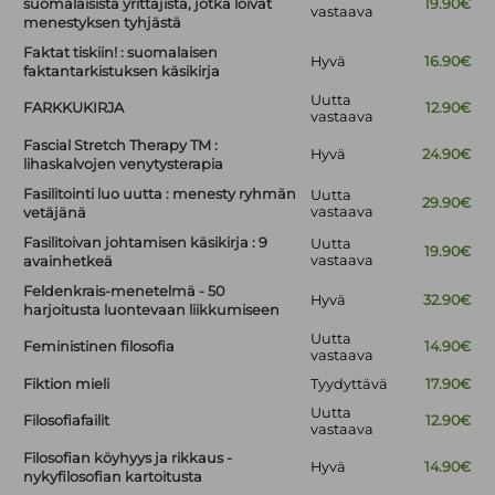
suomalaisista yrittäjistä, jotka loivat
19.90€
vastaava
menestyksen tyhjästä
Faktat tiskiin! : suomalaisen
Hyvä
16.90€
faktantarkistuksen käsikirja
Uutta
FARKKUKIRJA
12.90€
vastaava
Fascial Stretch Therapy TM :
Hyvä
24.90€
lihaskalvojen venytysterapia
Fasilitointi luo uutta : menesty ryhmän
Uutta
29.90€
vastaava
vetäjänä
Fasilitoivan johtamisen käsikirja : 9
Uutta
19.90€
vastaava
avainhetkeä
Feldenkrais-menetelmä - 50
Hyvä
32.90€
harjoitusta luontevaan liikkumiseen
Uutta
Feministinen filosofia
14.90€
vastaava
Fiktion mieli
Tyydyttävä
17.90€
Uutta
Filosofiafailit
12.90€
vastaava
Filosofian köyhyys ja rikkaus -
Hyvä
14.90€
nykyfilosofian kartoitusta