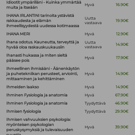
Idiootit ympärilläni - Kuinka ymmärtää
Hyvä
16.90€
muita ja itseään
IHANA IRLANTINI tarinoita ystävistä
Uutta
rakkaudesta ja elämän
19.90€
vastaava
ihmeellisyydestä uudessa kotimaassa
IHANA MERI
Hyvä
12.90€
Ihana odotus. Kauneutta, terveyttä ja
Uutta
14.90€
vastaava
hyvää oloa raskauskuukausiin
Ihanasti hukassa ja miten sieltä
Hyvä
17.90€
pääsee pois
Ihmeellinen ihmisääni - Äänenkäytön
ja puhetekniikan perusteet, arviointi,
Hyvä
14.90€
mittaaminen ja kehittäminen
Ihmeiden laakso
Hyvä
14.90€
Ihminen Fysiologia ja anatomia
Hyvä
67.90€
Ihminen Fysiologia ja anatomia
Tyydyttävä
46.90€
Ihmisen fysiologia
Tyydyttävä
29.90€
Ihmisen vahvuuksien psykologia:
myönteisen psykologian
Hyvä
39.90€
peruskysymyksiä ja tulevaisuuden
suuntia