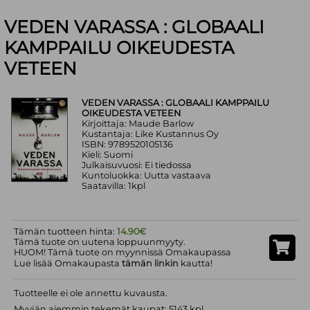
VEDEN VARASSA : GLOBAALI
KAMPPAILU OIKEUDESTA
VETEEN
VEDEN VARASSA : GLOBAALI KAMPPAILU
OIKEUDESTA VETEEN
Kirjoittaja: Maude Barlow
Kustantaja: Like Kustannus Oy
ISBN: 9789520105136
Kieli: Suomi
Julkaisuvuosi: Ei tiedossa
Kuntoluokka: Uutta vastaava
Saatavilla: 1kpl
Tämän tuotteen hinta:
14.90€
Tämä tuote on uutena loppuunmyyty.
HUOM! Tämä tuote on myynnissä Omakaupassa
Lue lisää Omakaupasta
tämän linkin
kautta!
Tuotteelle ei ole annettu kuvausta.
Myyjän aiemmin tekemät kaupat: 5143 kpl