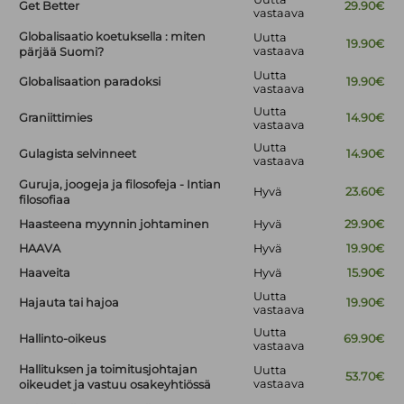
Get Better
29.90€
vastaava
Globalisaatio koetuksella : miten
Uutta
19.90€
vastaava
pärjää Suomi?
Uutta
Globalisaation paradoksi
19.90€
vastaava
Uutta
Graniittimies
14.90€
vastaava
Uutta
Gulagista selvinneet
14.90€
vastaava
Guruja, joogeja ja filosofeja - Intian
Hyvä
23.60€
filosofiaa
Haasteena myynnin johtaminen
Hyvä
29.90€
HAAVA
Hyvä
19.90€
Haaveita
Hyvä
15.90€
Uutta
Hajauta tai hajoa
19.90€
vastaava
Uutta
Hallinto-oikeus
69.90€
vastaava
Hallituksen ja toimitusjohtajan
Uutta
53.70€
vastaava
oikeudet ja vastuu osakeyhtiössä