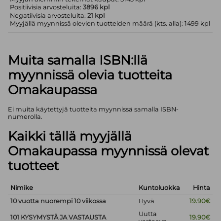
Positiivisia arvosteluita:
3896 kpl
Negatiivisia arvosteluita:
21 kpl
Myyjällä myynnissä olevien tuotteiden määrä (kts. alla): 1499 kpl
Muita samalla ISBN:llä
myynnissä olevia tuotteita
Omakaupassa
Ei muita käytettyjä tuotteita myynnissä samalla ISBN-
numerolla.
Kaikki tällä myyjällä
Omakaupassa myynnissä olevat
tuotteet
Nimike
Kuntoluokka
Hinta
10 vuotta nuorempi 10 viikossa
Hyvä
19.90€
Uutta
101 KYSYMYSTÄ JA VASTAUSTA
19.90€