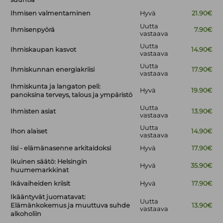
Ihmisen valmentaminen
Hyvä
21.90€
Uutta
Ihmisenpyörä
7.90€
vastaava
Uutta
Ihmiskaupan kasvot
14.90€
vastaava
Uutta
Ihmiskunnan energiakriisi
17.90€
vastaava
Ihmiskunta ja langaton peli:
Hyvä
19.90€
panoksina terveys, talous ja ympäristö
Uutta
Ihmisten asiat
13.90€
vastaava
Uutta
Ihon alaiset
14.90€
vastaava
Iisi - elämänasenne arkitaidoksi
Hyvä
17.90€
Ikuinen säätö: Helsingin
Hyvä
35.90€
huumemarkkinat
Ikävaiheiden kriisit
Hyvä
17.90€
Ikääntyvät juomatavat:
Uutta
Elämänkokemus ja muuttuva suhde
13.90€
vastaava
alkoholiin