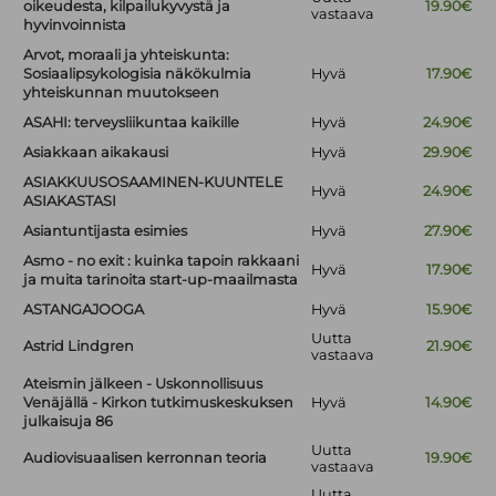
oikeudesta, kilpailukyvystä ja
19.90€
vastaava
hyvinvoinnista
Arvot, moraali ja yhteiskunta:
Sosiaalipsykologisia näkökulmia
Hyvä
17.90€
yhteiskunnan muutokseen
ASAHI: terveysliikuntaa kaikille
Hyvä
24.90€
Asiakkaan aikakausi
Hyvä
29.90€
ASIAKKUUSOSAAMINEN-KUUNTELE
Hyvä
24.90€
ASIAKASTASI
Asiantuntijasta esimies
Hyvä
27.90€
Asmo - no exit : kuinka tapoin rakkaani
Hyvä
17.90€
ja muita tarinoita start-up-maailmasta
ASTANGAJOOGA
Hyvä
15.90€
Uutta
Astrid Lindgren
21.90€
vastaava
Ateismin jälkeen - Uskonnollisuus
Venäjällä - Kirkon tutkimuskeskuksen
Hyvä
14.90€
julkaisuja 86
Uutta
Audiovisuaalisen kerronnan teoria
19.90€
vastaava
Uutta