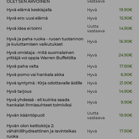
vastaava
OLET SEN ARVOINEN
Hyvä elämä keskiajalla
Hyvä
19.90€
Hyvä ero: uusi elämä
Hyvä
15.90€
Uutta
Hyvä idea ei toimi
14.90€
vastaava
Hyvä ja paha ruoka - ruoan tuotannon
Hyvä
16.90€
ja kuluttamisen vaikutukset
Hyvä omistaja : mitä suomalainen
Hyvä
24.90€
yrittäjä voi oppia Warren Buffettilta
Hyvä paha valta
Hyvä
17.90€
Hyvä pomo vai hankala akka
Hyvä
6.90€
Hyvä syntymä : Kirja odottavalle äidille
Hyvä
21.90€
Hyvä tarjous
Hyvä
14.90€
Hyvä yhdessä - eli kuinka saada
Hyvä
9.90€
hankalat ihmissuhteet toimiviksi
Uutta
Hyvän kääntöpuoli
19.90€
vastaava
Hyvän olon keittokirja 2:
vähähiilihydraattinen ja ravinteikas
Hyvä
17.90€
ruoka