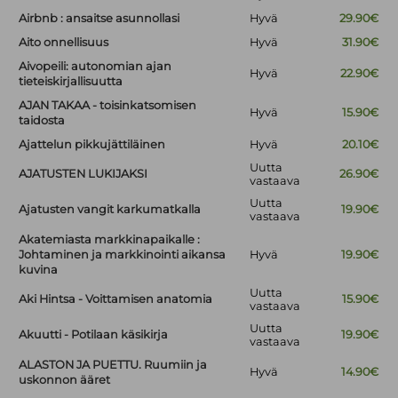
Airbnb : ansaitse asunnollasi
Hyvä
29.90€
Aito onnellisuus
Hyvä
31.90€
Aivopeili: autonomian ajan
Hyvä
22.90€
tieteiskirjallisuutta
AJAN TAKAA - toisinkatsomisen
Hyvä
15.90€
taidosta
Ajattelun pikkujättiläinen
Hyvä
20.10€
Uutta
AJATUSTEN LUKIJAKSI
26.90€
vastaava
Uutta
Ajatusten vangit karkumatkalla
19.90€
vastaava
Akatemiasta markkinapaikalle :
Johtaminen ja markkinointi aikansa
Hyvä
19.90€
kuvina
Uutta
Aki Hintsa - Voittamisen anatomia
15.90€
vastaava
Uutta
Akuutti - Potilaan käsikirja
19.90€
vastaava
ALASTON JA PUETTU. Ruumiin ja
Hyvä
14.90€
uskonnon ääret