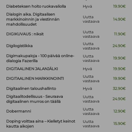
Diabeteksen hoito ruokavaliolla
Hyvä
19.90€
Dialogin aika. Digitaalisen
Uutta
markkinoinnin ja viestinnän
14.90€
vastaava
mahdollisuudet
Uutta
DIGIKUVAUS : niksit
11.90€
vastaava
Uutta
Digilogistiikka
24.90€
vastaava
Digimakupaloja - 100 päivää online-
Uutta
19.90€
vastaava
dialogia Fazerilla
DIGITAALINEN JALANJÄLKI
Hyvä
19.90€
Uutta
DIGITAALINEN MARKKINOINTI
19.90€
vastaava
Digitaalinen taloushallinto
Hyvä
32.90€
Digitaalitodellisuus - Seuraava
Uutta
24.90€
vastaava
digitaalinen murros on täällä
Uutta
Dobermanni
12.90€
vastaava
Doping voittaa aina – Kielletyt keinot
Uutta
15.90€
vastaava
kautta aikojen