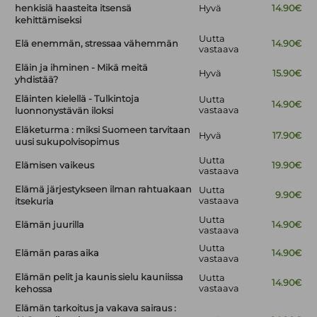
henkisiä haasteita itsensä
Hyvä
14.90€
kehittämiseksi
Uutta
Elä enemmän, stressaa vähemmän
14.90€
vastaava
Eläin ja ihminen - Mikä meitä
Hyvä
15.90€
yhdistää?
Eläinten kielellä - Tulkintoja
Uutta
14.90€
vastaava
luonnonystävän iloksi
Eläketurma : miksi Suomeen tarvitaan
Hyvä
17.90€
uusi sukupolvisopimus
Uutta
Elämisen vaikeus
19.90€
vastaava
Elämä järjestykseen ilman rahtuakaan
Uutta
9.90€
vastaava
itsekuria
Uutta
Elämän juurilla
14.90€
vastaava
Uutta
Elämän paras aika
14.90€
vastaava
Elämän pelit ja kaunis sielu kauniissa
Uutta
14.90€
vastaava
kehossa
Elämän tarkoitus ja vakava sairaus :