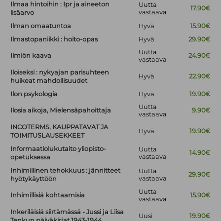
Ilmaa hintoihin : Ipr ja aineeton
Uutta
17.90€
vastaava
lisäarvo
Ilman omaatuntoa
Hyvä
15.90€
Ilmastopaniikki : hoito-opas
Hyvä
29.90€
Uutta
Ilmiön kaava
24.90€
vastaava
Iloiseksi : nykyajan parisuhteen
Hyvä
22.90€
huikeat mahdollisuudet
Ilon psykologia
Hyvä
19.90€
Uutta
Ilosia aikoja, Mielensäpahoittaja
9.90€
vastaava
INCOTERMS, KAUPPATAVAT JA
Hyvä
19.90€
TOIMITUSLAUSEKKEET
Informaatiolukutaito yliopisto-
Uutta
14.90€
vastaava
opetuksessa
Inhimillinen tehokkuus : jännitteet
Uutta
29.90€
vastaava
hyötykäyttöön
Uutta
Inhimillisiä kohtaamisia
15.90€
vastaava
Inkeriläisiä siirtämässä - Jussi ja Liisa
Uusi
19.90€
Tenkun päiväkirjat 1943-1944