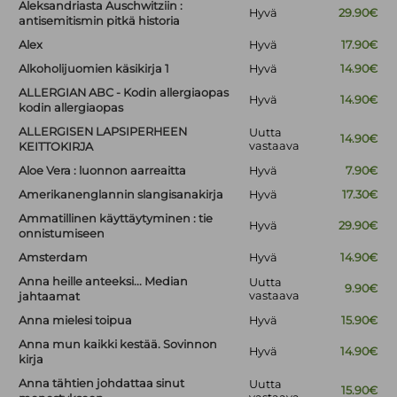
Aleksandriasta Auschwitziin :
Hyvä
29.90€
antisemitismin pitkä historia
Alex
Hyvä
17.90€
Alkoholijuomien käsikirja 1
Hyvä
14.90€
ALLERGIAN ABC - Kodin allergiaopas
Hyvä
14.90€
kodin allergiaopas
ALLERGISEN LAPSIPERHEEN
Uutta
14.90€
vastaava
KEITTOKIRJA
Aloe Vera : luonnon aarreaitta
Hyvä
7.90€
Amerikanenglannin slangisanakirja
Hyvä
17.30€
Ammatillinen käyttäytyminen : tie
Hyvä
29.90€
onnistumiseen
Amsterdam
Hyvä
14.90€
Anna heille anteeksi... Median
Uutta
9.90€
vastaava
jahtaamat
Anna mielesi toipua
Hyvä
15.90€
Anna mun kaikki kestää. Sovinnon
Hyvä
14.90€
kirja
Anna tähtien johdattaa sinut
Uutta
15.90€