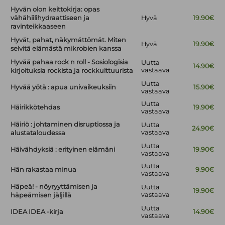
Hyvän olon keittokirja: opas
vähähiilihydraattiseen ja
Hyvä
19.90€
ravinteikkaaseen
Hyvät, pahat, näkymättömät. Miten
Hyvä
19.90€
selvitä elämästä mikrobien kanssa
Hyvää pahaa rock n roll - Sosiologisia
Uutta
14.90€
vastaava
kirjoituksia rockista ja rockkulttuurista
Uutta
Hyvää yötä : apua univaikeuksiin
15.90€
vastaava
Uutta
Häirikkötehdas
19.90€
vastaava
Häiriö : johtaminen disruptiossa ja
Uutta
24.90€
vastaava
alustataloudessa
Uutta
Häivähdyksiä : erityinen elämäni
19.90€
vastaava
Uutta
Hän rakastaa minua
9.90€
vastaava
Häpeä! - nöyryyttämisen ja
Uutta
19.90€
vastaava
häpeämisen jäljillä
Uutta
IDEA IDEA -kirja
14.90€
vastaava