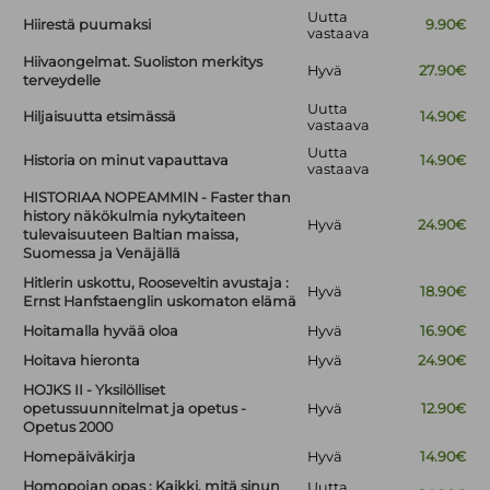
Uutta
Hiirestä puumaksi
9.90€
vastaava
Hiivaongelmat. Suoliston merkitys
Hyvä
27.90€
terveydelle
Uutta
Hiljaisuutta etsimässä
14.90€
vastaava
Uutta
Historia on minut vapauttava
14.90€
vastaava
HISTORIAA NOPEAMMIN - Faster than
history näkökulmia nykytaiteen
Hyvä
24.90€
tulevaisuuteen Baltian maissa,
Suomessa ja Venäjällä
Hitlerin uskottu, Rooseveltin avustaja :
Hyvä
18.90€
Ernst Hanfstaenglin uskomaton elämä
Hoitamalla hyvää oloa
Hyvä
16.90€
Hoitava hieronta
Hyvä
24.90€
HOJKS II - Yksilölliset
opetussuunnitelmat ja opetus -
Hyvä
12.90€
Opetus 2000
Homepäiväkirja
Hyvä
14.90€
Homopojan opas : Kaikki, mitä sinun
Uutta