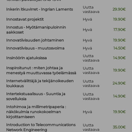
Uutta
Inkerin itkuvirret - Ingrian Laments
29.90€
vastaava
Innostavat projektit
Hyvä
19.90€
Innostus - Myötämanipuloinnin
Hyvä
17.90€
aakkoset
Innovatiivisuuden johtaminen
Hyvä
19.90€
Innovatiivisuus - muutosvoima
Hyvä
14.50€
Uutta
Insinöörin ajatuksissa
14.90€
vastaava
Inspiroitunut : miten johtaa ja
Uutta
19.90€
vastaava
menestyä muuttuvassa työelämässä
Internetvälittäjä ja tekijänoikeuden
Uutta
24.90€
vastaava
loukkaus
Intertekstuaalisuus - Suuntia ja
Uutta
14.90€
vastaava
sovelluksia
Intohimoa ja millimetripaperia :
näkökulmia runokokoelman
Hyvä
19.90€
kirjoittamiseen
Introduction to Telecommunications
Uutta
35.00€
vastaava
Network Engineering