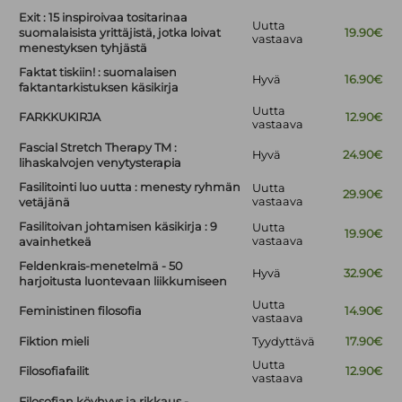
Exit : 15 inspiroivaa tositarinaa
Uutta
suomalaisista yrittäjistä, jotka loivat
19.90€
vastaava
menestyksen tyhjästä
Faktat tiskiin! : suomalaisen
Hyvä
16.90€
faktantarkistuksen käsikirja
Uutta
FARKKUKIRJA
12.90€
vastaava
Fascial Stretch Therapy TM :
Hyvä
24.90€
lihaskalvojen venytysterapia
Fasilitointi luo uutta : menesty ryhmän
Uutta
29.90€
vastaava
vetäjänä
Fasilitoivan johtamisen käsikirja : 9
Uutta
19.90€
vastaava
avainhetkeä
Feldenkrais-menetelmä - 50
Hyvä
32.90€
harjoitusta luontevaan liikkumiseen
Uutta
Feministinen filosofia
14.90€
vastaava
Fiktion mieli
Tyydyttävä
17.90€
Uutta
Filosofiafailit
12.90€
vastaava
Filosofian köyhyys ja rikkaus -