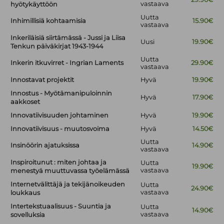
vastaava
hyötykäyttöön
Uutta
Inhimillisiä kohtaamisia
15.90€
vastaava
Inkeriläisiä siirtämässä - Jussi ja Liisa
Uusi
19.90€
Tenkun päiväkirjat 1943-1944
Uutta
Inkerin itkuvirret - Ingrian Laments
29.90€
vastaava
Innostavat projektit
Hyvä
19.90€
Innostus - Myötämanipuloinnin
Hyvä
17.90€
aakkoset
Innovatiivisuuden johtaminen
Hyvä
19.90€
Innovatiivisuus - muutosvoima
Hyvä
14.50€
Uutta
Insinöörin ajatuksissa
14.90€
vastaava
Inspiroitunut : miten johtaa ja
Uutta
19.90€
vastaava
menestyä muuttuvassa työelämässä
Internetvälittäjä ja tekijänoikeuden
Uutta
24.90€
vastaava
loukkaus
Intertekstuaalisuus - Suuntia ja
Uutta
14.90€
vastaava
sovelluksia