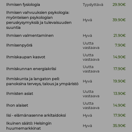
Ihmisen fysiologia
Tyydyttävä
29.90€
Ihmisen vahvuuksien psykologia:
myönteisen psykologian
Hyvä
39.90€
peruskysymyksiä ja tulevaisuuden
suuntia
Ihmisen valmentaminen
Hyvä
21.90€
Uutta
Ihmisenpyörä
7.90€
vastaava
Uutta
Ihmiskaupan kasvot
14.90€
vastaava
Uutta
Ihmiskunnan energiakriisi
17.90€
vastaava
Ihmiskunta ja langaton peli:
Hyvä
19.90€
panoksina terveys, talous ja ympäristö
Uutta
Ihmisten asiat
13.90€
vastaava
Uutta
Ihon alaiset
14.90€
vastaava
Iisi - elämänasenne arkitaidoksi
Hyvä
17.90€
Ikuinen säätö: Helsingin
Hyvä
35.90€
huumemarkkinat