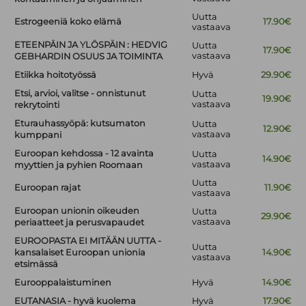
Uutta
Estrogeeniä koko elämä
17.90€
vastaava
ETEENPÄIN JA YLÖSPÄIN : HEDVIG
Uutta
17.90€
vastaava
GEBHARDIN OSUUS JA TOIMINTA
Etiikka hoitotyössä
Hyvä
29.90€
Etsi, arvioi, valitse - onnistunut
Uutta
19.90€
vastaava
rekrytointi
Eturauhassyöpä: kutsumaton
Uutta
12.90€
vastaava
kumppani
Euroopan kehdossa - 12 avainta
Uutta
14.90€
vastaava
myyttien ja pyhien Roomaan
Uutta
Euroopan rajat
11.90€
vastaava
Euroopan unionin oikeuden
Uutta
29.90€
vastaava
periaatteet ja perusvapaudet
EUROOPASTA EI MITÄÄN UUTTA -
Uutta
kansalaiset Euroopan unionia
14.90€
vastaava
etsimässä
Eurooppalaistuminen
Hyvä
14.90€
EUTANASIA - hyvä kuolema
Hyvä
17.90€