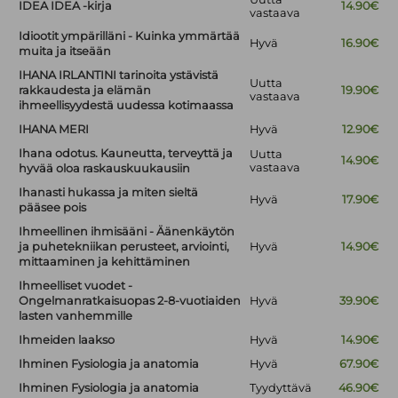
IDEA IDEA -kirja
14.90€
vastaava
Idiootit ympärilläni - Kuinka ymmärtää
Hyvä
16.90€
muita ja itseään
IHANA IRLANTINI tarinoita ystävistä
Uutta
rakkaudesta ja elämän
19.90€
vastaava
ihmeellisyydestä uudessa kotimaassa
IHANA MERI
Hyvä
12.90€
Ihana odotus. Kauneutta, terveyttä ja
Uutta
14.90€
vastaava
hyvää oloa raskauskuukausiin
Ihanasti hukassa ja miten sieltä
Hyvä
17.90€
pääsee pois
Ihmeellinen ihmisääni - Äänenkäytön
ja puhetekniikan perusteet, arviointi,
Hyvä
14.90€
mittaaminen ja kehittäminen
Ihmeelliset vuodet -
Ongelmanratkaisuopas 2-8-vuotiaiden
Hyvä
39.90€
lasten vanhemmille
Ihmeiden laakso
Hyvä
14.90€
Ihminen Fysiologia ja anatomia
Hyvä
67.90€
Ihminen Fysiologia ja anatomia
Tyydyttävä
46.90€