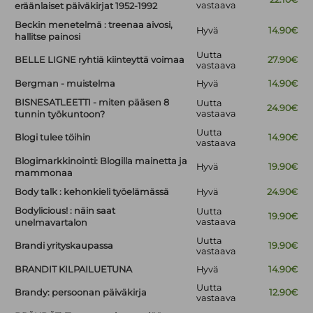
vastaava
eräänlaiset päiväkirjat 1952-1992
Beckin menetelmä : treenaa aivosi,
Hyvä
14.90€
hallitse painosi
Uutta
BELLE LIGNE ryhtiä kiinteyttä voimaa
27.90€
vastaava
Bergman - muistelma
Hyvä
14.90€
BISNESATLEETTI - miten pääsen 8
Uutta
24.90€
vastaava
tunnin työkuntoon?
Uutta
Blogi tulee töihin
14.90€
vastaava
Blogimarkkinointi: Blogilla mainetta ja
Hyvä
19.90€
mammonaa
Body talk : kehonkieli työelämässä
Hyvä
24.90€
Bodylicious! : näin saat
Uutta
19.90€
vastaava
unelmavartalon
Uutta
Brandi yrityskaupassa
19.90€
vastaava
BRANDIT KILPAILUETUNA
Hyvä
14.90€
Uutta
Brandy: persoonan päiväkirja
12.90€
vastaava