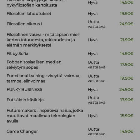
Hyvä
14.90€
nykyfilosofian kartoitusta
Filosofian lohdutukset
Hyvä
19.90€
Uutta
Filosofien oikeus I
24.90€
vastaava
Filosofinen vauva - mitä lapsen mieli
kertoo totuudesta, rakkaudesta ja
Hyvä
21.90€
elämän merkityksestä
Fit by Sofia
Hyvä
14.90€
Fobban sosiaalisen median
Uutta
17.90€
vastaava
selviytymisopas
Functional training : vireyttä, voimaa,
Uutta
19.90€
vastaava
tarmoa, elinvoimaa
FUNKY BUSINESS
Hyvä
24.90€
Uutta
Futisäidin käsikirja
17.90€
vastaava
Futuremakers : inspiroivia naisia, jotka
muuttavat maailmaa teknologian
Hyvä
15.90€
avulla
Uutta
Game Changer
14.90€
vastaava