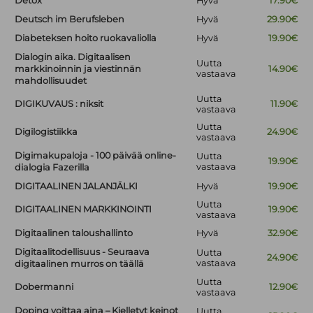
Detox
Hyvä
17.90€
Deutsch im Berufsleben
Hyvä
29.90€
Diabeteksen hoito ruokavaliolla
Hyvä
19.90€
Dialogin aika. Digitaalisen
Uutta
markkinoinnin ja viestinnän
14.90€
vastaava
mahdollisuudet
Uutta
DIGIKUVAUS : niksit
11.90€
vastaava
Uutta
Digilogistiikka
24.90€
vastaava
Digimakupaloja - 100 päivää online-
Uutta
19.90€
vastaava
dialogia Fazerilla
DIGITAALINEN JALANJÄLKI
Hyvä
19.90€
Uutta
DIGITAALINEN MARKKINOINTI
19.90€
vastaava
Digitaalinen taloushallinto
Hyvä
32.90€
Digitaalitodellisuus - Seuraava
Uutta
24.90€
vastaava
digitaalinen murros on täällä
Uutta
Dobermanni
12.90€
vastaava
Doping voittaa aina – Kielletyt keinot
Uutta