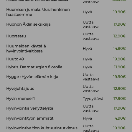
vastaava
Huomisen jumala. Uusi henkinen
Hyvä
19.90€
haasteemme
Uutta
Huonon Äidin seksikirja
17.90€
vastaava
Uutta
Huorasatu
12.90€
vastaava
Huumeiden käyttäjä
Hyvä
14.90€
hyvinvointivaltiossa
Huuto 49
Hyvä
19.90€
Hybris. Dramaturgian filosofia
Hyvä
11.90€
Uutta
Hygge : Hyvän elämän kirja
19.90€
vastaava
Uutta
Hyvejohtajuus
12.90€
vastaava
Hyvin menee! 1
Tyydyttävä
17.90€
Uutta
Hyvinvointia venyttelystä
17.90€
vastaava
Hyvinvointityön ammatit
Hyvä
14.90€
Uutta
Hyvinvointivaltion kulttuurintutkimus
19.90€
vastaava