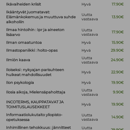
Ikävaiheiden kriisit
Hyvä
17.90€
Ikääntyvät juomatavat:
Uutta
Elämänkokemus ja muuttuva suhde
13.90€
vastaava
alkoholiin
Ilmaa hintoihin : Ipr ja aineeton
Uutta
17.90€
vastaava
lisäarvo
Ilman omaatuntoa
Hyvä
15.90€
Ilmastopaniikki : hoito-opas
Hyvä
29.90€
Uutta
Ilmiön kaava
24.90€
vastaava
Iloiseksi : nykyajan parisuhteen
Hyvä
22.90€
huikeat mahdollisuudet
Ilon psykologia
Hyvä
19.90€
Uutta
Ilosia aikoja, Mielensäpahoittaja
9.90€
vastaava
INCOTERMS, KAUPPATAVAT JA
Hyvä
19.90€
TOIMITUSLAUSEKKEET
Informaatiolukutaito yliopisto-
Uutta
14.90€
vastaava
opetuksessa
Inhimillinen tehokkuus : jännitteet
Uutta
29.90€