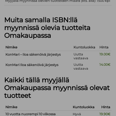
Myyjällä myynnissä olevien tuotteiden määrä (kts. alla): 1500 kpl
Muita samalla ISBN:llä
myynnissä olevia tuotteita
Omakaupassa
Nimike
Kuntoluokka
Hinta
Uutta
19.00€
KonMari – Iloa säkenöivä järjestys
vastaava
Uutta
14.00€
KonMari Iloa säkenöivä järjestys
vastaava
Kaikki tällä myyjällä
Omakaupassa myynnissä olevat
tuotteet
Nimike
Kuntoluokka
Hinta
10 vuotta nuorempi 10 viikossa
Hyvä
19.90€