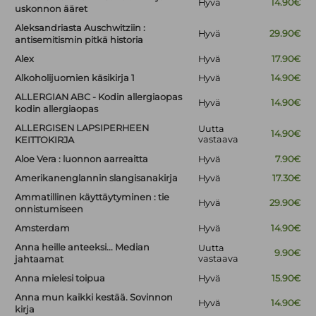
Hyvä
14.90€
uskonnon ääret
Aleksandriasta Auschwitziin :
Hyvä
29.90€
antisemitismin pitkä historia
Alex
Hyvä
17.90€
Alkoholijuomien käsikirja 1
Hyvä
14.90€
ALLERGIAN ABC - Kodin allergiaopas
Hyvä
14.90€
kodin allergiaopas
ALLERGISEN LAPSIPERHEEN
Uutta
14.90€
vastaava
KEITTOKIRJA
Aloe Vera : luonnon aarreaitta
Hyvä
7.90€
Amerikanenglannin slangisanakirja
Hyvä
17.30€
Ammatillinen käyttäytyminen : tie
Hyvä
29.90€
onnistumiseen
Amsterdam
Hyvä
14.90€
Anna heille anteeksi... Median
Uutta
9.90€
vastaava
jahtaamat
Anna mielesi toipua
Hyvä
15.90€
Anna mun kaikki kestää. Sovinnon
Hyvä
14.90€
kirja