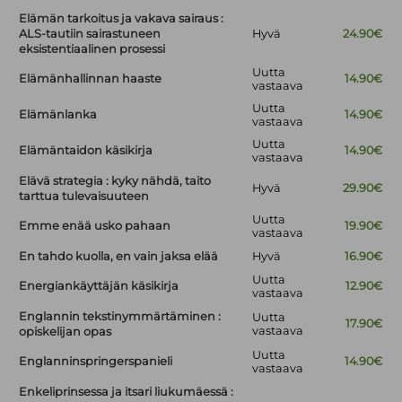
Elämän tarkoitus ja vakava sairaus :
ALS-tautiin sairastuneen
Hyvä
24.90€
eksistentiaalinen prosessi
Uutta
Elämänhallinnan haaste
14.90€
vastaava
Uutta
Elämänlanka
14.90€
vastaava
Uutta
Elämäntaidon käsikirja
14.90€
vastaava
Elävä strategia : kyky nähdä, taito
Hyvä
29.90€
tarttua tulevaisuuteen
Uutta
Emme enää usko pahaan
19.90€
vastaava
En tahdo kuolla, en vain jaksa elää
Hyvä
16.90€
Uutta
Energiankäyttäjän käsikirja
12.90€
vastaava
Englannin tekstinymmärtäminen :
Uutta
17.90€
vastaava
opiskelijan opas
Uutta
Englanninspringerspanieli
14.90€
vastaava
Enkeliprinsessa ja itsari liukumäessä :