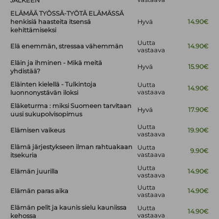
JÄLKEEN
ELÄMÄÄ TYÖSSÄ-TYÖTÄ ELÄMÄSSÄ
henkisiä haasteita itsensä
Hyvä
14.90€
kehittämiseksi
Uutta
Elä enemmän, stressaa vähemmän
14.90€
vastaava
Eläin ja ihminen - Mikä meitä
Hyvä
15.90€
yhdistää?
Eläinten kielellä - Tulkintoja
Uutta
14.90€
vastaava
luonnonystävän iloksi
Eläketurma : miksi Suomeen tarvitaan
Hyvä
17.90€
uusi sukupolvisopimus
Uutta
Elämisen vaikeus
19.90€
vastaava
Elämä järjestykseen ilman rahtuakaan
Uutta
9.90€
vastaava
itsekuria
Uutta
Elämän juurilla
14.90€
vastaava
Uutta
Elämän paras aika
14.90€
vastaava
Elämän pelit ja kaunis sielu kauniissa
Uutta
14.90€
vastaava
kehossa