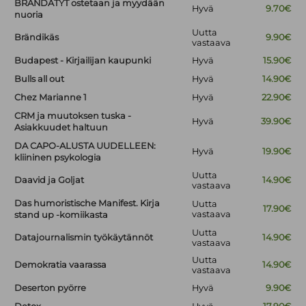
BRÄNDÄTYT ostetaan ja myydään
Hyvä
9.70€
nuoria
Uutta
Brändikäs
9.90€
vastaava
Budapest - Kirjailijan kaupunki
Hyvä
15.90€
Bulls all out
Hyvä
14.90€
Chez Marianne 1
Hyvä
22.90€
CRM ja muutoksen tuska -
Hyvä
39.90€
Asiakkuudet haltuun
DA CAPO-ALUSTA UUDELLEEN:
Hyvä
19.90€
kliininen psykologia
Uutta
Daavid ja Goljat
14.90€
vastaava
Das humoristische Manifest. Kirja
Uutta
17.90€
vastaava
stand up -komiikasta
Uutta
Datajournalismin työkäytännöt
14.90€
vastaava
Uutta
Demokratia vaarassa
14.90€
vastaava
Deserton pyörre
Hyvä
9.90€