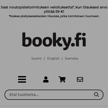
Siirry pääsisältöön
Saat noutopistetoimituksen veloituksetta*, kun tilauksesi arvo
ylittää 59 €!
*Koskee yksityisasiakkaiden tilauksia, jotka toimitetaan Suomeen.
Suomi
English
Svenska
|
|