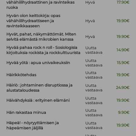
vähähiilihydraattinen ja ravinteikas
Hyvä
17.90€
ruoka
Hyvän olon keittokirja: opas
vähähiilihydraattiseen ja
Hyvä
19.90€
ravinteikkaaseen
Hyvät, pahat, näkymättömät. Miten
Hyvä
19.90€
selvitä elämästä mikrobien kanssa
Hyvää pahaa rock n roll - Sosiologisia
Uutta
14.90€
vastaava
kirjoituksia rockista ja rockkulttuurista
Uutta
Hyvää yötä : apua univaikeuksiin
15.90€
vastaava
Uutta
Häirikkötehdas
19.90€
vastaava
Häiriö : johtaminen disruptiossa ja
Uutta
24.90€
vastaava
alustataloudessa
Uutta
Häivähdyksiä : erityinen elämäni
19.90€
vastaava
Uutta
Hän rakastaa minua
9.90€
vastaava
Häpeä! - nöyryyttämisen ja
Uutta
19.90€
vastaava
häpeämisen jäljillä
Uutta