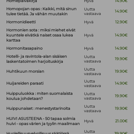
Homepäiväkirja
Hyvä
14.90€
Homopojan opas : Kaikki, mitä sinun
Uutta
14.90€
vastaava
tulee tietää. Ja vähän muutakin
Hormonidieetti
Hyvä
12.90€
Hormonien sota : miksi miehet eivät
kuuntele eivätkä naiset osaa lukea
Hyvä
14.90€
karttaa
Hormonitasapaino
Hyvä
14.90€
Hotelli- ja ravintola-alan sisäisen
Uutta
19.90€
vastaava
laskentatoimen harjoituskirja
Uutta
Huhtikuun morsian
19.90€
vastaava
Uutta
Huijareiden paraati
14.90€
vastaava
Huippuluokka : miten suomalaista
Uutta
19.90€
vastaava
koulua johdetaan?
Uutta
Huippunaiset : menestystarinoita
19.90€
vastaava
HUIVI ASUSTEENA - 50 tapaa solmia
Hyvä
21.00€
huivi - opas värien ja tyylin maailmaan
Uutta
Huolellisuusvelvollisuus säätiössä
39.90€