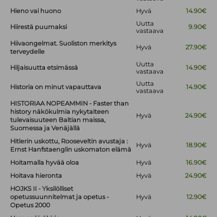
Hieno vai huono
Hyvä
14.90€
Uutta
Hiirestä puumaksi
9.90€
vastaava
Hiivaongelmat. Suoliston merkitys
Hyvä
27.90€
terveydelle
Uutta
Hiljaisuutta etsimässä
14.90€
vastaava
Uutta
Historia on minut vapauttava
14.90€
vastaava
HISTORIAA NOPEAMMIN - Faster than
history näkökulmia nykytaiteen
Hyvä
24.90€
tulevaisuuteen Baltian maissa,
Suomessa ja Venäjällä
Hitlerin uskottu, Rooseveltin avustaja :
Hyvä
18.90€
Ernst Hanfstaenglin uskomaton elämä
Hoitamalla hyvää oloa
Hyvä
16.90€
Hoitava hieronta
Hyvä
24.90€
HOJKS II - Yksilölliset
opetussuunnitelmat ja opetus -
Hyvä
12.90€
Opetus 2000