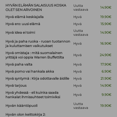
HYVÄN ELÄMÄN SALAISUUS KOSKA
Uutta
14.90€
vastaava
OLET SEN ARVOINEN
Hyvä elämä keskiajalla
Hyvä
19.90€
Hyvä ero: uusi elämä
Hyvä
15.90€
Uutta
Hyvä idea ei toimi
14.90€
vastaava
Hyvä ja paha ruoka - ruoan tuotannon
Hyvä
16.90€
ja kuluttamisen vaikutukset
Hyvä omistaja : mitä suomalainen
Hyvä
24.90€
yrittäjä voi oppia Warren Buffettilta
Hyvä paha valta
Hyvä
17.90€
Hyvä pomo vai hankala akka
Hyvä
6.90€
Hyvä syntymä : Kirja odottavalle äidille
Hyvä
21.90€
Hyvä tarjous
Hyvä
14.90€
Hyvä yhdessä - eli kuinka saada
Hyvä
9.90€
hankalat ihmissuhteet toimiviksi
Uutta
Hyvän kääntöpuoli
19.90€
vastaava
Hyvän olon keittokirja 2: