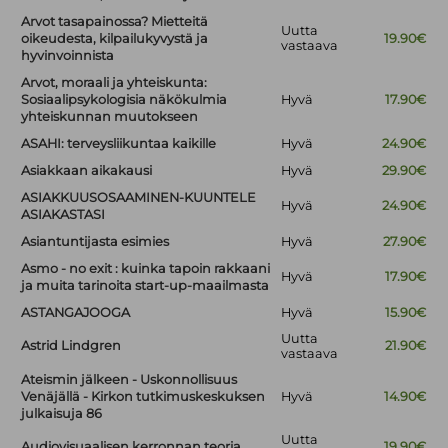
Arvot tasapainossa? Mietteitä
Uutta
oikeudesta, kilpailukyvystä ja
19.90€
vastaava
hyvinvoinnista
Arvot, moraali ja yhteiskunta:
Sosiaalipsykologisia näkökulmia
Hyvä
17.90€
yhteiskunnan muutokseen
ASAHI: terveysliikuntaa kaikille
Hyvä
24.90€
Asiakkaan aikakausi
Hyvä
29.90€
ASIAKKUUSOSAAMINEN-KUUNTELE
Hyvä
24.90€
ASIAKASTASI
Asiantuntijasta esimies
Hyvä
27.90€
Asmo - no exit : kuinka tapoin rakkaani
Hyvä
17.90€
ja muita tarinoita start-up-maailmasta
ASTANGAJOOGA
Hyvä
15.90€
Uutta
Astrid Lindgren
21.90€
vastaava
Ateismin jälkeen - Uskonnollisuus
Venäjällä - Kirkon tutkimuskeskuksen
Hyvä
14.90€
julkaisuja 86
Uutta
Audiovisuaalisen kerronnan teoria
19.90€