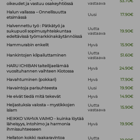
53.70€
vastaava
oikeudet ja vastuu osakeyhtiössä
Halun vallassa – Onnellisuutta
Uusi
17.90€
etsimässä
Halvennettu työ : Pätkätyö ja
Uutta
sukupuoli sopimusyhteiskuntaa
19.90€
vastaava
edeltävissä työmarkkinakäytännöissä
Hammurabin enkelit
Hyvä
15.90€
Uutta
Hankintojen kilpailuttaminen
51.60€
vastaava
HARU ICHIBAN taiteilijaelämää
Hyvä
24.90€
vuosituhannen vaihteen Kiotossa
Havahtuminen (pokkari)
Hyvä
17.90€
Havaintoja parisuhteesta
Uusi
19.90€
He eivät tiedä mitä tekevät
Hyvä
14.90€
Heijastuksia valosta – mystikkojen
Uutta
15.90€
vastaava
islam
HEIKKO VAHVA VAIMO - kuinka löytää
läheisyys, intohimo ja harmonia
Hyvä
19.90€
ihmissuhteeseen
Hellaton kokki: raakaravintoa
Uutta