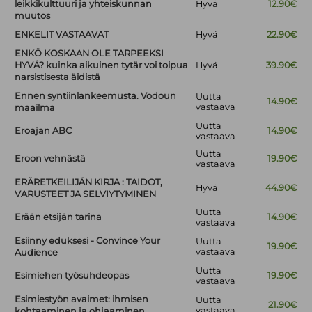
leikkikulttuuri ja yhteiskunnan
Hyvä
12.90€
muutos
ENKELIT VASTAAVAT
Hyvä
22.90€
ENKÖ KOSKAAN OLE TARPEEKSI
HYVÄ? kuinka aikuinen tytär voi toipua
Hyvä
39.90€
narsistisesta äidistä
Ennen syntiinlankeemusta. Vodoun
Uutta
14.90€
vastaava
maailma
Uutta
Eroajan ABC
14.90€
vastaava
Uutta
Eroon vehnästä
19.90€
vastaava
ERÄRETKEILIJÄN KIRJA : TAIDOT,
Hyvä
44.90€
VARUSTEET JA SELVIYTYMINEN
Uutta
Erään etsijän tarina
14.90€
vastaava
Esiinny eduksesi - Convince Your
Uutta
19.90€
vastaava
Audience
Uutta
Esimiehen työsuhdeopas
19.90€
vastaava
Esimiestyön avaimet: ihmisen
Uutta
21.90€
vastaava
kohtaaminen ja ohjaaminen