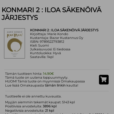
KONMARI 2 : ILOA SÄKENÖIVÄ
JÄRJESTYS
KONMARI 2 : ILOA SÄKENÖIVÄ JÄRJESTYS
Kirjoittaja: Marie Kondo
Kustantaja: Bazar Kustannus Oy
ISBN: 9789522793812
Kieli: Suomi
Julkaisuvuosi: Ei tiedossa
Kuntoluokka: Hyvä
Saatavilla: 1kpl
Tämän tuotteen hinta:
14.90€
Tämä tuote on uutena loppuunmyyty.
HUOM! Tämä tuote on myynnissä Omakaupassa
Lue lisää Omakaupasta
tämän linkin
kautta!
Tuotteelle ei ole annettu kuvausta.
Myyjän aiemmin tekemät kaupat: 5143 kpl
Positiivisia arvosteluita:
3896 kpl
Negatiivisia arvosteluita:
21 kpl