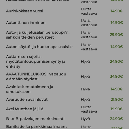
vastaava
Uutta
Aurinkokissan vuosi
14.90€
vastaava
Uutta
Autenttinen ihminen
14.90€
vastaava
Auto- ja kuljetusalan perusoppi 7 :
Uutta
29.90€
vastaava
sähkölaitteiden perusteet
Uutta
Auton käyttö- ja huolto-opas naisille
14.90€
vastaava
Auttamisen rajoilla :
myötätuntouupumisen synty ja
Hyvä
24.90€
ehkäisy
AVAA TUNNELUKKOSI: vapaudu
Hyvä
34.90€
elämään täydesti
Avain laskentatoimeen ja
Hyvä
14.90€
rahoitukseen
Avaruuden avainluvut
Hyvä
21.90€
Uutta
Axel Munthen jäljillä
19.90€
vastaava
B-to-B-palvelujen markkinointi
Hyvä
24.90€
Barrikadeilta pankkimaailmaan :
Uutta
22.10€