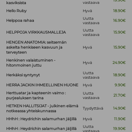
19.90€
vastaava
kasviksista
Hello Ruby
Hyvä
18.90€
Uutta
Helppoa rahaa
16.90€
vastaava
Uutta
HELPPOJA VIRKKAUSMALLEJA
15.90€
vastaava
HENGEN ANATOMIA: seitsemän
askelta henkiseen kasvuun ja
Hyvä
15.90€
terveyteen
Henkinen valaistuminen -
Hyvä
24.90€
hitonmoinen juttu
Uutta
Herkäksi syntynyt
18.90€
vastaava
HERRA JACKIN IHMEELLINEN HUONE
Hyvä
9.90€
Herttuatar ja kapteenin vaimo :
Uutta
21.70€
vastaava
purjealuksen tarina
HETKEN HALLITSIJAT - julkinen elämä
Tyydyttävä
14.90€
notkeassa yhteiskunnassa
HHhH : Heydrichin salamurhan jäljillä
Hyvä
11.90€
Uutta
HHhH : Heydrichin salamurhan jäljillä
19.90€
vastaava