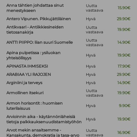
Anna tähtien johdattaa sinut
Uutta
15.90€
vastaava
menestykseen
Antero Vipunen. Pikkujättiläinen
Hyvä
29.90€
Antikvaari - Antiikkiesineiden
Uutta
19.90€
vastaava
tietosanakirja
Uutta
ANTTI PIIPPO: liian suuri Suomelle
14.90€
vastaava
Apina pulpetissa : ysiluokan
Hyvä
19.90€
yhteisöllisyys
APINASTA IHMISEKSI
Hyvä
17.90€
ARABIAA YLI RAJOJEN
Hyvä
29.90€
Arginiini ja terveys
Hyvä
14.90€
Uutta
Armollinen itsekuri
19.90€
vastaava
Armon horisontit : huomisen
Hyvä
9.90€
luterilaisuus
Arvioinnin aika - käytännönläheisiä
Hyvä
19.90€
tietoja palkkauksenuudistamistyöhön
Arvot mekin ansaitsemme -
Uutta
16.90€
vastaava
Kansakunta, demokratia ja tasa-arvo