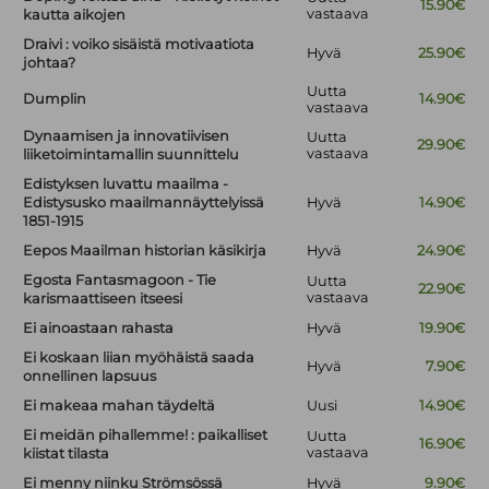
15.90€
vastaava
kautta aikojen
Draivi : voiko sisäistä motivaatiota
Hyvä
25.90€
johtaa?
Uutta
Dumplin
14.90€
vastaava
Dynaamisen ja innovatiivisen
Uutta
29.90€
vastaava
liiketoimintamallin suunnittelu
Edistyksen luvattu maailma -
Edistysusko maailmannäyttelyissä
Hyvä
14.90€
1851-1915
Eepos Maailman historian käsikirja
Hyvä
24.90€
Egosta Fantasmagoon - Tie
Uutta
22.90€
vastaava
karismaattiseen itseesi
Ei ainoastaan rahasta
Hyvä
19.90€
Ei koskaan liian myöhäistä saada
Hyvä
7.90€
onnellinen lapsuus
Ei makeaa mahan täydeltä
Uusi
14.90€
Ei meidän pihallemme! : paikalliset
Uutta
16.90€
vastaava
kiistat tilasta
Ei menny niinku Strömsössä
Hyvä
9.90€