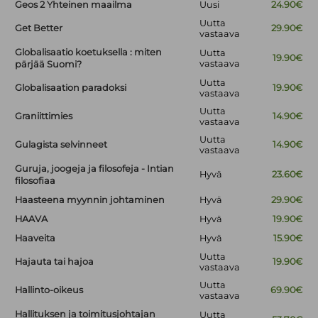
Geos 2 Yhteinen maailma
Uusi
24.90€
Uutta
Get Better
29.90€
vastaava
Globalisaatio koetuksella : miten
Uutta
19.90€
vastaava
pärjää Suomi?
Uutta
Globalisaation paradoksi
19.90€
vastaava
Uutta
Graniittimies
14.90€
vastaava
Uutta
Gulagista selvinneet
14.90€
vastaava
Guruja, joogeja ja filosofeja - Intian
Hyvä
23.60€
filosofiaa
Haasteena myynnin johtaminen
Hyvä
29.90€
HAAVA
Hyvä
19.90€
Haaveita
Hyvä
15.90€
Uutta
Hajauta tai hajoa
19.90€
vastaava
Uutta
Hallinto-oikeus
69.90€
vastaava
Hallituksen ja toimitusjohtajan
Uutta