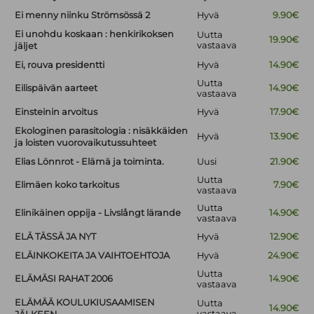
Ei menny niinku Strömsössä 2
Hyvä
9.90€
Ei unohdu koskaan : henkirikoksen
Uutta
19.90€
vastaava
jäljet
Ei, rouva presidentti
Hyvä
14.90€
Uutta
Eilispäivän aarteet
14.90€
vastaava
Einsteinin arvoitus
Hyvä
17.90€
Ekologinen parasitologia : nisäkkäiden
Hyvä
13.90€
ja loisten vuorovaikutussuhteet
Elias Lönnrot - Elämä ja toiminta.
Uusi
21.90€
Uutta
Elimäen koko tarkoitus
7.90€
vastaava
Uutta
Elinikäinen oppija - Livslångt lärande
14.90€
vastaava
ELÄ TÄSSÄ JA NYT
Hyvä
12.90€
ELÄINKOKEITA JA VAIHTOEHTOJA
Hyvä
24.90€
Uutta
ELÄMÄSI RAHAT 2006
14.90€
vastaava
ELÄMÄÄ KOULUKIUSAAMISEN
Uutta
14.90€
vastaava