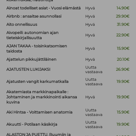
Ainoat todelliset asiat - Vuosi elämästä
Hyvä
14.90€
Airbnb : ansaitse asunnollasi
Hyvä
29.90€
Aito onnellisuus
Hyvä
31.90€
Aivopeili: autonomian ajan
Hyvä
22.90€
tieteiskirjallisuutta
AJAN TAKAA - toisinkatsomisen
Hyvä
15.90€
taidosta
Ajattelun pikkujättiläinen
Hyvä
20.10€
Uutta
AJATUSTEN LUKIJAKSI
26.90€
vastaava
Uutta
Ajatusten vangit karkumatkalla
19.90€
vastaava
Akatemiasta markkinapaikalle :
Johtaminen ja markkinointi aikansa
Hyvä
19.90€
kuvina
Uutta
Aki Hintsa - Voittamisen anatomia
15.90€
vastaava
Uutta
Akuutti - Potilaan käsikirja
19.90€
vastaava
ALASTON JA PUETTU. Ruumiin ja