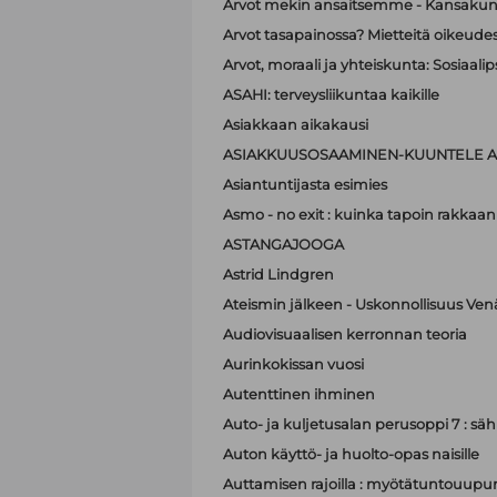
Arvot mekin ansaitsemme - Kansakunt
Arvot tasapainossa? Mietteitä oikeudest
Arvot, moraali ja yhteiskunta: Sosiaa
ASAHI: terveysliikuntaa kaikille
Asiakkaan aikakausi
ASIAKKUUSOSAAMINEN-KUUNTELE A
Asiantuntijasta esimies
Asmo - no exit : kuinka tapoin rakkaan
ASTANGAJOOGA
Astrid Lindgren
Ateismin jälkeen - Uskonnollisuus Ven
Audiovisuaalisen kerronnan teoria
Aurinkokissan vuosi
Autenttinen ihminen
Auto- ja kuljetusalan perusoppi 7 : sä
Auton käyttö- ja huolto-opas naisille
Auttamisen rajoilla : myötätuntouupum