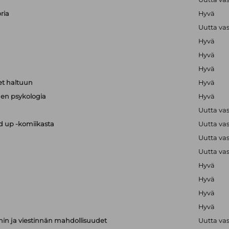
ria
Hyvä
Uutta va
Hyvä
Hyvä
Hyvä
t haltuun
Hyvä
en psykologia
Hyvä
Uutta va
nd up -komiikasta
Uutta va
Uutta va
Uutta va
Hyvä
Hyvä
Hyvä
Hyvä
nnin ja viestinnän mahdollisuudet
Uutta va