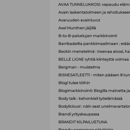
AVAA TUNNELUKKOSI: vapaudu elämä
Avain laskentatoimeen ja rahoituksee
Avaruuden avainluvut
Axel Munthen jäljillä
B-to-B-palvelujen markkinointi
Barrikadeilta pankkimaailmaan : eräänl
Beckin menetelmä : treenaa aivosi, hall
BELLE LIGNE ryhtiä kiinteyttä voimaa
Bergman - muistelma
BISNESATLEETTI - miten pääsen 8 tun
Blogi tulee töihin
Blogimarkkinointi: Blogilla mainett
Body talk : kehonkieli työelämässä
Bodylicious! : näin saat unelmavartalo
Brandi yrityskaupassa
BRANDIT KILPAILUETUNA
Brandy: persoonan päiväkirja