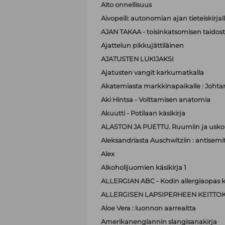
Aito onnellisuus
Aivopeili: autonomian ajan tieteiskirjal
AJAN TAKAA - toisinkatsomisen taidos
Ajattelun pikkujättiläinen
AJATUSTEN LUKIJAKSI
Ajatusten vangit karkumatkalla
Akatemiasta markkinapaikalle : Johta
Aki Hintsa - Voittamisen anatomia
Akuutti - Potilaan käsikirja
ALASTON JA PUETTU. Ruumiin ja usko
Aleksandriasta Auschwitziin : antisemit
Alex
Alkoholijuomien käsikirja 1
ALLERGIAN ABC - Kodin allergiaopas k
ALLERGISEN LAPSIPERHEEN KEITTOK
Aloe Vera : luonnon aarreaitta
Amerikanenglannin slangisanakirja