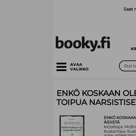
Siirry pääsisältöön
Saat 
K
AVAA
VALIKKO
ENKÖ KOSKAAN OLE
TOIPUA NARSISTISE
ENKÖ KOSKAAN 
ÄIDISTÄ
Kirjoittaja: McBr
Kustantaja: Ku
ISBN: 97895256