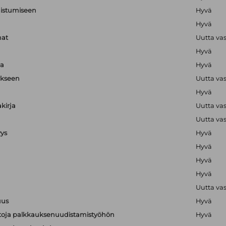
nistumiseen
Hyvä
Hyvä
mat
Uutta va
Hyvä
ja
Hyvä
ykseen
Uutta va
Hyvä
kirja
Uutta va
Uutta va
yys
Hyvä
Hyvä
Hyvä
Hyvä
Uutta va
uus
Hyvä
ietoja palkkauksenuudistamistyöhön
Hyvä