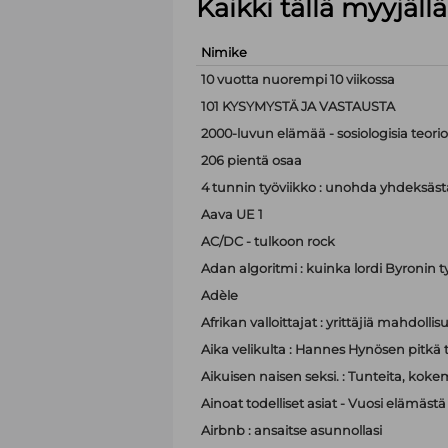
Kaikki tällä myyjäl
Nimike
10 vuotta nuorempi 10 viikossa
101 KYSYMYSTÄ JA VASTAUSTA
2000-luvun elämää - sosiologisia teor
206 pientä osaa
4 tunnin työviikko : unohda yhdeksästä
Aava UE 1
AC/DC - tulkoon rock
Adan algoritmi : kuinka lordi Byronin t
Adèle
Afrikan valloittajat : yrittäjiä mahdoll
Aika velikulta : Hannes Hynösen pitkä t
Aikuisen naisen seksi. : Tunteita, koke
Ainoat todelliset asiat - Vuosi elämästä
Airbnb : ansaitse asunnollasi