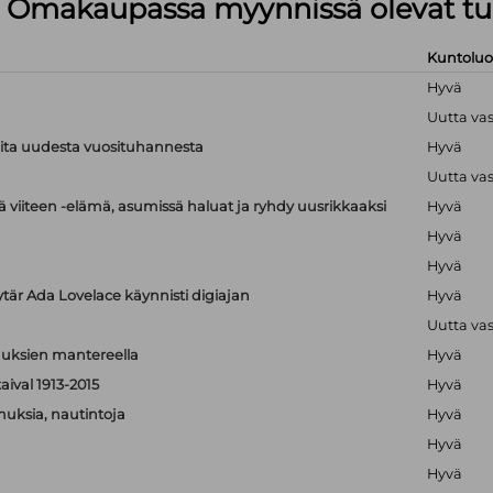
lä Omakaupassa myynnissä olevat tu
Kuntolu
Hyvä
Uutta va
ioita uudesta vuosituhannesta
Hyvä
Uutta va
 viiteen -elämä, asumissä haluat ja ryhdy uusrikkaaksi
Hyvä
Hyvä
Hyvä
ytär Ada Lovelace käynnisti digiajan
Hyvä
Uutta va
isuuksien mantereella
Hyvä
aival 1913-2015
Hyvä
muksia, nautintoja
Hyvä
Hyvä
Hyvä