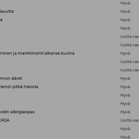
Hyvä
lisuutta
Hyvä
ta
Hyvä
Hyvä
Uutta va
Uutta va
minen ja markkinointi aikansa kuvina
Hyvä
Uutta va
Uutta va
nnon ääret
Hyvä
ismin pitkä historia
Hyvä
Hyvä
Hyvä
odin allergiaopas
Hyvä
IRJA
Uutta va
Hyvä
Hyvä