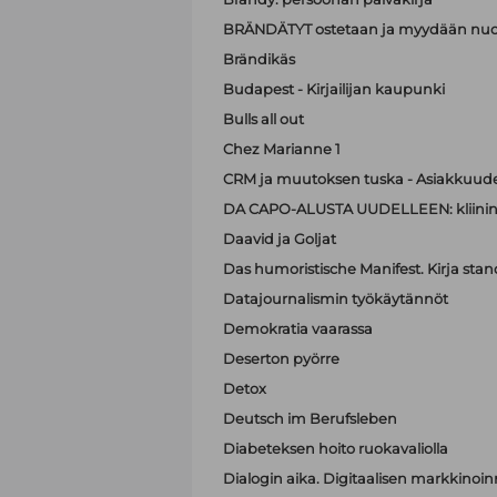
BRÄNDÄTYT ostetaan ja myydään nuo
Brändikäs
Budapest - Kirjailijan kaupunki
Bulls all out
Chez Marianne 1
CRM ja muutoksen tuska - Asiakkuude
DA CAPO-ALUSTA UUDELLEEN: kliinin
Daavid ja Goljat
Das humoristische Manifest. Kirja sta
Datajournalismin työkäytännöt
Demokratia vaarassa
Deserton pyörre
Detox
Deutsch im Berufsleben
Diabeteksen hoito ruokavaliolla
Dialogin aika. Digitaalisen markkinoi