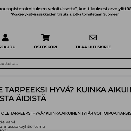
noutopistetoimituksen veloituksetta*, kun tilauksesi arvo ylittää
*Koskee yksityisasiakkaiden tilauksia, jotka toimitetaan Suomeen.
IRJAUDU
OSTOSKORI
TILAA UUTISKIRJE
 TARPEEKSI HYVÄ? KUINKA AIKUI
STA ÄIDISTÄ
OLE TARPEEKSI HYVÄ? KUINKA AIKUINEN TYTÄR VOI TOIPUA NARSIS
ide Karyl
stannusosakeyhtiö Nemo
13964