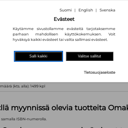
 tiedossa
Suomi
English
Svenska
|
|
yvä
Evästeet
Käytämme sivustollamme evästeitä tarjotaksemme
parhaan mahdollisen käyttökokemuksen. Voit
hyväksyä kaikki evästeet tai valita sallimasi evästeet.
akaupassa
autta!
Salli kaikki
Valitse sallitut
 kpl
Tietosuojaseloste
äärä (kts. alla): 1499 kpl
:llä myynnissä olevia tuotteita Om
ä samalla ISBN-numerolla.