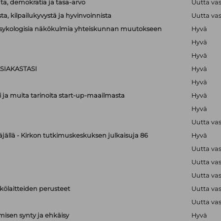
a, demokratia ja tasa-arvo
Uutta va
a, kilpailukyvystä ja hyvinvoinnista
Uutta va
lipsykologisia näkökulmia yhteiskunnan muutokseen
Hyvä
Hyvä
Hyvä
SIAKASTASI
Hyvä
Hyvä
i ja muita tarinoita start-up-maailmasta
Hyvä
Hyvä
Uutta va
äjällä - Kirkon tutkimuskeskuksen julkaisuja 86
Hyvä
Uutta va
Uutta va
Uutta va
hkölaitteiden perusteet
Uutta va
Uutta va
isen synty ja ehkäisy
Hyvä