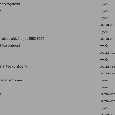
än täydesti
Hyvä
n
Hyvä
Hyvä
Uutta va
Hyvä
aiset päiväkirjat 1952-1992
Uutta va
itse painosi
Hyvä
Uutta va
Hyvä
nin työkuntoon?
Uutta va
Uutta va
a ja mammonaa
Hyvä
Hyvä
n
Uutta va
Uutta va
Hyvä
Uutta va