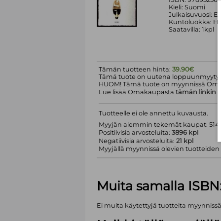
Kieli: Suomi
Julkaisuvuosi: Ei
Kuntoluokka: H
Saatavilla: 1kpl
Tämän tuotteen hinta:
39.90€
Tämä tuote on uutena loppuunmyyty.
HUOM! Tämä tuote on myynnissä Om
Lue lisää Omakaupasta
tämän linkin
k
Tuotteelle ei ole annettu kuvausta.
Myyjän aiemmin tekemät kaupat: 5143
Positiivisia arvosteluita:
3896 kpl
Negatiivisia arvosteluita:
21 kpl
Myyjällä myynnissä olevien tuotteiden m
Muita samalla ISBN
Ei muita käytettyjä tuotteita myynniss