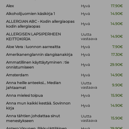
Alex
Hyvä
17.90€
Alkoholijuomien käsikirja 1
Hyvä
14.90€
ALLERGIAN ABC - Kodin allergiaopas
Hyvä
14.90€
kodin allergiaopas
ALLERGISEN LAPSIPERHEEN
Uutta
14.90€
vastaava
KEITTOKIRJA
Aloe Vera : luonnon aarreaitta
Hyvä
7.90€
Amerikanenglannin slangisanakirja
Hyvä
17.30€
Ammatillinen käyttäytyminen : tie
Hyvä
29.90€
onnistumiseen
Amsterdam
Hyvä
14.90€
Anna heille anteeksi... Median
Uutta
9.90€
vastaava
jahtaamat
Anna mielesi toipua
Hyvä
15.90€
Anna mun kaikki kestää. Sovinnon
Hyvä
14.90€
kirja
Anna tähtien johdattaa sinut
Uutta
15.90€
vastaava
menestykseen
Antero Vipunen. Pikkujättiläinen
Hyvä
29.90€