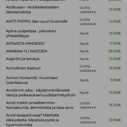
Antikvaari - Antiikkiesineiden
Uutta
19.90€
vastaava
tietosanakirja
Uutta
ANTTI PIIPPO: liian suuri Suomelle
14.90€
vastaava
Apina pulpetissa : ysiluokan
Hyvä
19.90€
yhteisöllisyys
APINASTA IHMISEKSI
Hyvä
17.90€
ARABIAA YLI RAJOJEN
Hyvä
29.90€
Arginiini ja terveys
Hyvä
14.90€
Uutta
Armollinen itsekuri
19.90€
vastaava
Armon horisontit : huomisen
Hyvä
9.90€
luterilaisuus
Arvioinnin aika - käytännönläheisiä
Hyvä
19.90€
tietoja palkkauksenuudistamistyöhön
Arvot mekin ansaitsemme -
Uutta
16.90€
vastaava
Kansakunta, demokratia ja tasa-arvo
Arvot tasapainossa? Mietteitä
Uutta
oikeudesta, kilpailukyvystä ja
19.90€
vastaava
hyvinvoinnista