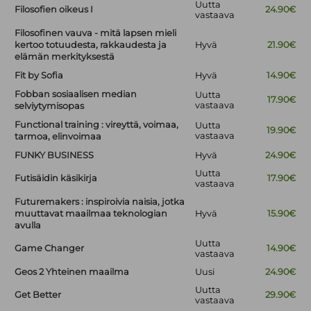
Uutta
Filosofien oikeus I
24.90€
vastaava
Filosofinen vauva - mitä lapsen mieli
kertoo totuudesta, rakkaudesta ja
Hyvä
21.90€
elämän merkityksestä
Fit by Sofia
Hyvä
14.90€
Fobban sosiaalisen median
Uutta
17.90€
vastaava
selviytymisopas
Functional training : vireyttä, voimaa,
Uutta
19.90€
vastaava
tarmoa, elinvoimaa
FUNKY BUSINESS
Hyvä
24.90€
Uutta
Futisäidin käsikirja
17.90€
vastaava
Futuremakers : inspiroivia naisia, jotka
muuttavat maailmaa teknologian
Hyvä
15.90€
avulla
Uutta
Game Changer
14.90€
vastaava
Geos 2 Yhteinen maailma
Uusi
24.90€
Uutta
Get Better
29.90€
vastaava