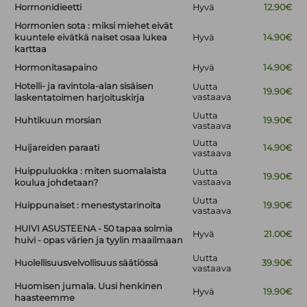
Hormonidieetti
Hyvä
12.90€
Hormonien sota : miksi miehet eivät
kuuntele eivätkä naiset osaa lukea
Hyvä
14.90€
karttaa
Hormonitasapaino
Hyvä
14.90€
Hotelli- ja ravintola-alan sisäisen
Uutta
19.90€
vastaava
laskentatoimen harjoituskirja
Uutta
Huhtikuun morsian
19.90€
vastaava
Uutta
Huijareiden paraati
14.90€
vastaava
Huippuluokka : miten suomalaista
Uutta
19.90€
vastaava
koulua johdetaan?
Uutta
Huippunaiset : menestystarinoita
19.90€
vastaava
HUIVI ASUSTEENA - 50 tapaa solmia
Hyvä
21.00€
huivi - opas värien ja tyylin maailmaan
Uutta
Huolellisuusvelvollisuus säätiössä
39.90€
vastaava
Huomisen jumala. Uusi henkinen
Hyvä
19.90€
haasteemme