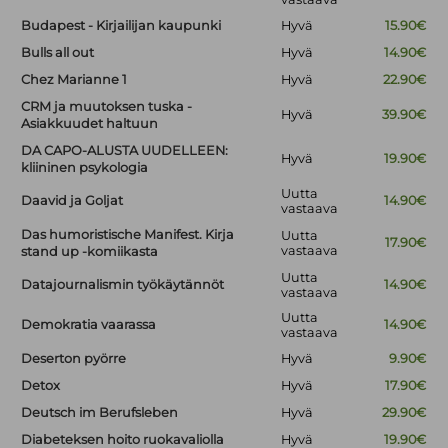
Budapest - Kirjailijan kaupunki
Hyvä
15.90€
Bulls all out
Hyvä
14.90€
Chez Marianne 1
Hyvä
22.90€
CRM ja muutoksen tuska -
Hyvä
39.90€
Asiakkuudet haltuun
DA CAPO-ALUSTA UUDELLEEN:
Hyvä
19.90€
kliininen psykologia
Uutta
Daavid ja Goljat
14.90€
vastaava
Das humoristische Manifest. Kirja
Uutta
17.90€
vastaava
stand up -komiikasta
Uutta
Datajournalismin työkäytännöt
14.90€
vastaava
Uutta
Demokratia vaarassa
14.90€
vastaava
Deserton pyörre
Hyvä
9.90€
Detox
Hyvä
17.90€
Deutsch im Berufsleben
Hyvä
29.90€
Diabeteksen hoito ruokavaliolla
Hyvä
19.90€