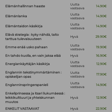
Uutta
Elämänhallinnan haaste
14.90€
vastaava
Uutta
Elämänlanka
14.90€
vastaava
Uutta
Elämäntaidon käsikirja
14.90€
vastaava
Elävä strategia : kyky nähdä, taito
Hyvä
29.90€
tarttua tulevaisuuteen
Uutta
Emme enää usko pahaan
19.90€
vastaava
En tahdo kuolla, en vain jaksa elää
Hyvä
16.90€
Uutta
Energiankäyttäjän käsikirja
12.90€
vastaava
Englannin tekstinymmärtäminen :
Uutta
17.90€
vastaava
opiskelijan opas
Uutta
Englanninspringerspanieli
14.90€
vastaava
Enkeliprinsessa ja itsari liukumäessä :
leikkikulttuuri ja yhteiskunnan
Hyvä
12.90€
muutos
ENKELIT VASTAAVAT
Hyvä
22.90€