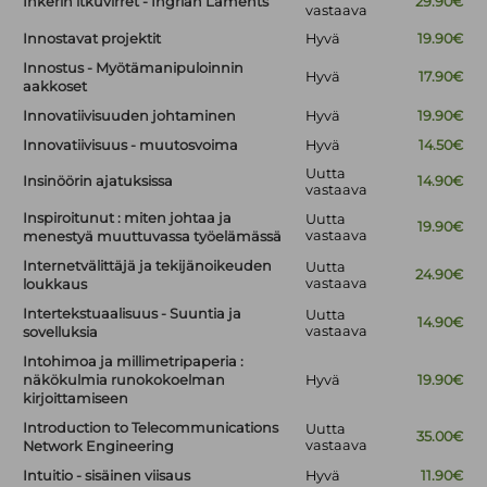
Inkerin itkuvirret - Ingrian Laments
29.90€
vastaava
Innostavat projektit
Hyvä
19.90€
Innostus - Myötämanipuloinnin
Hyvä
17.90€
aakkoset
Innovatiivisuuden johtaminen
Hyvä
19.90€
Innovatiivisuus - muutosvoima
Hyvä
14.50€
Uutta
Insinöörin ajatuksissa
14.90€
vastaava
Inspiroitunut : miten johtaa ja
Uutta
19.90€
vastaava
menestyä muuttuvassa työelämässä
Internetvälittäjä ja tekijänoikeuden
Uutta
24.90€
vastaava
loukkaus
Intertekstuaalisuus - Suuntia ja
Uutta
14.90€
vastaava
sovelluksia
Intohimoa ja millimetripaperia :
näkökulmia runokokoelman
Hyvä
19.90€
kirjoittamiseen
Introduction to Telecommunications
Uutta
35.00€
vastaava
Network Engineering
Intuitio - sisäinen viisaus
Hyvä
11.90€