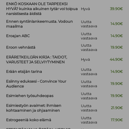
ENKÖ KOSKAAN OLE TARPEEKSI
HYVÄ? kuinka aikuinen tytär voi toipua
Hyvä
39.90€
narsistisesta äidistä
Ennen syntiinlankeemusta. Vodoun
Uutta
14.90€
vastaava
maailma
Uutta
Eroajan ABC
14.90€
vastaava
Uutta
Eroon vehnästä
19.90€
vastaava
ERÄRETKEILIJÄN KIRJA : TAIDOT,
Hyvä
44.90€
VARUSTEET JA SELVIYTYMINEN
Uutta
Erään etsijän tarina
14.90€
vastaava
Esiinny eduksesi - Convince Your
Uutta
19.90€
vastaava
Audience
Uutta
Esimiehen työsuhdeopas
19.90€
vastaava
Esimiestyön avaimet: ihmisen
Uutta
21.90€
vastaava
kohtaaminen ja ohjaaminen
Uutta
Estrogeeniä koko elämä
17.90€
vastaava