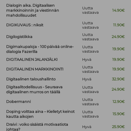
Dialogin aika. Digitaalisen
Uutta
markkinoinnin ja viestinnän
14.90€
vastaava
mahdollisuudet
Uutta
DIGIKUVAUS : niksit
11.90€
vastaava
Uutta
Digilogistiikka
24.90€
vastaava
Digimakupaloja - 100 päivää online-
Uutta
19.90€
vastaava
dialogia Fazerilla
DIGITAALINEN JALANJÄLKI
Hyvä
19.90€
Uutta
DIGITAALINEN MARKKINOINTI
19.90€
vastaava
Digitaalinen taloushallinto
Hyvä
32.90€
Digitaalitodellisuus - Seuraava
Uutta
24.90€
vastaava
digitaalinen murros on täällä
Uutta
Dobermanni
12.90€
vastaava
Doping voittaa aina – Kielletyt keinot
Uutta
15.90€
vastaava
kautta aikojen
Draivi : voiko sisäistä motivaatiota
Hyvä
25.90€
johtaa?