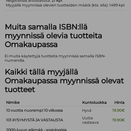
Negatiivisia arvosteluita:
21 kpl
Myyjällä myynnissä olevien tuotteiden määrä (kts. alla): 1499 kpl
Muita samalla ISBN:llä
myynnissä olevia tuotteita
Omakaupassa
Ei muita käytettyjä tuotteita myynnissä samalla ISBN-
numerolla.
Kaikki tällä myyjällä
Omakaupassa myynnissä olevat
tuotteet
Nimike
Kuntoluokka
Hinta
10 vuotta nuorempi 10 viikossa
Hyvä
19.90€
Uutta
101 KYSYMYSTÄ JA VASTAUSTA
19.90€
vastaava
2000-luvun elämää - sosiologisia