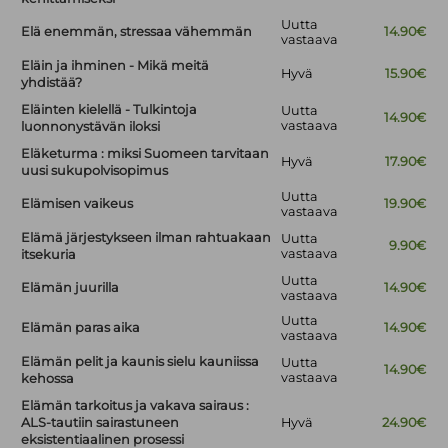
Uutta
Elä enemmän, stressaa vähemmän
14.90€
vastaava
Eläin ja ihminen - Mikä meitä
Hyvä
15.90€
yhdistää?
Eläinten kielellä - Tulkintoja
Uutta
14.90€
vastaava
luonnonystävän iloksi
Eläketurma : miksi Suomeen tarvitaan
Hyvä
17.90€
uusi sukupolvisopimus
Uutta
Elämisen vaikeus
19.90€
vastaava
Elämä järjestykseen ilman rahtuakaan
Uutta
9.90€
vastaava
itsekuria
Uutta
Elämän juurilla
14.90€
vastaava
Uutta
Elämän paras aika
14.90€
vastaava
Elämän pelit ja kaunis sielu kauniissa
Uutta
14.90€
vastaava
kehossa
Elämän tarkoitus ja vakava sairaus :
ALS-tautiin sairastuneen
Hyvä
24.90€
eksistentiaalinen prosessi