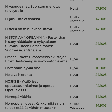
vastaava
Hiivaongelmat. Suoliston merkitys
Hyvä
27.90€
terveydelle
Uutta
Hiljaisuutta etsimässä
14.90€
vastaava
Uutta
Historia on minut vapauttava
14.90€
vastaava
HISTORIAA NOPEAMMIN - Faster than
history näkökulmia nykytaiteen
Hyvä
24.90€
tulevaisuuteen Baltian maissa,
Suomessa ja Venäjällä
Hitlerin uskottu, Rooseveltin avustaja :
Hyvä
18.90€
Ernst Hanfstaenglin uskomaton elämä
Hoitamalla hyvää oloa
Hyvä
16.90€
Hoitava hieronta
Hyvä
24.90€
HOJKS II - Yksilölliset
opetussuunnitelmat ja opetus -
Hyvä
12.90€
Opetus 2000
Homepäiväkirja
Hyvä
14.90€
Homopojan opas : Kaikki, mitä sinun
Uutta
14.90€
vastaava
tulee tietää. Ja vähän muutakin