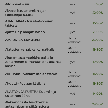
Aito onnellisuus
Hyvä
31.90€
Aivopeili: autonomian ajan
Hyvä
22.90€
tieteiskirjallisuutta
AJAN TAKAA - toisinkatsomisen
Hyvä
15.90€
taidosta
Ajattelun pikkujättiläinen
Hyvä
20.10€
Uutta
AJATUSTEN LUKIJAKSI
26.90€
vastaava
Uutta
Ajatusten vangit karkumatkalla
19.90€
vastaava
Akatemiasta markkinapaikalle :
Johtaminen ja markkinointi aikansa
Hyvä
19.90€
kuvina
Uutta
Aki Hintsa - Voittamisen anatomia
15.90€
vastaava
Uutta
Akuutti - Potilaan käsikirja
19.90€
vastaava
ALASTON JA PUETTU. Ruumiin ja
Hyvä
14.90€
uskonnon ääret
Aleksandriasta Auschwitziin :
Hyvä
29.90€
antisemitismin pitkä historia