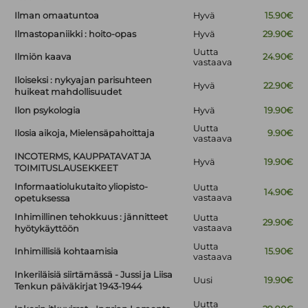
Ilman omaatuntoa
Hyvä
15.90€
Ilmastopaniikki : hoito-opas
Hyvä
29.90€
Uutta
Ilmiön kaava
24.90€
vastaava
Iloiseksi : nykyajan parisuhteen
Hyvä
22.90€
huikeat mahdollisuudet
Ilon psykologia
Hyvä
19.90€
Uutta
Ilosia aikoja, Mielensäpahoittaja
9.90€
vastaava
INCOTERMS, KAUPPATAVAT JA
Hyvä
19.90€
TOIMITUSLAUSEKKEET
Informaatiolukutaito yliopisto-
Uutta
14.90€
vastaava
opetuksessa
Inhimillinen tehokkuus : jännitteet
Uutta
29.90€
vastaava
hyötykäyttöön
Uutta
Inhimillisiä kohtaamisia
15.90€
vastaava
Inkeriläisiä siirtämässä - Jussi ja Liisa
Uusi
19.90€
Tenkun päiväkirjat 1943-1944
Uutta