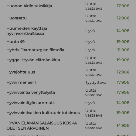
Uutta
Huonon Äidin seksikirja
17.90€
vastaava
Uutta
Huorasatu
12.90€
vastaava
Huumeiden käyttäjä
Hyvä
14.90€
hyvinvointivaltiossa
Huuto 49
Hyvä
19.90€
Hybris. Dramaturgian filosofia
Hyvä
11.90€
Uutta
Hygge : Hyvän elämän kirja
19.90€
vastaava
Uutta
Hyvejohtajuus
12.90€
vastaava
Hyvin menee! 1
Tyydyttävä
17.90€
Uutta
Hyvinvointia venyttelystä
17.90€
vastaava
Hyvinvointityön ammatit
Hyvä
14.90€
Uutta
Hyvinvointivaltion kulttuurintutkimus
19.90€
vastaava
HYVÄN ELÄMÄN SALAISUUS KOSKA
Uutta
14.90€
vastaava
OLET SEN ARVOINEN