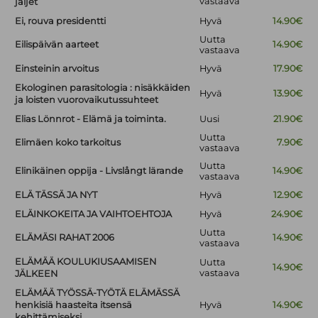
vastaava
jäljet
Ei, rouva presidentti
Hyvä
14.90€
Uutta
Eilispäivän aarteet
14.90€
vastaava
Einsteinin arvoitus
Hyvä
17.90€
Ekologinen parasitologia : nisäkkäiden
Hyvä
13.90€
ja loisten vuorovaikutussuhteet
Elias Lönnrot - Elämä ja toiminta.
Uusi
21.90€
Uutta
Elimäen koko tarkoitus
7.90€
vastaava
Uutta
Elinikäinen oppija - Livslångt lärande
14.90€
vastaava
ELÄ TÄSSÄ JA NYT
Hyvä
12.90€
ELÄINKOKEITA JA VAIHTOEHTOJA
Hyvä
24.90€
Uutta
ELÄMÄSI RAHAT 2006
14.90€
vastaava
ELÄMÄÄ KOULUKIUSAAMISEN
Uutta
14.90€
vastaava
JÄLKEEN
ELÄMÄÄ TYÖSSÄ-TYÖTÄ ELÄMÄSSÄ
henkisiä haasteita itsensä
Hyvä
14.90€
kehittämiseksi