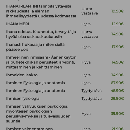
IHANA IRLANTINI tarinoita ystävistä
Uutta
rakkaudesta ja elämän
19.90€
vastaava
ihmeellisyydestä uudessa kotimaassa
IHANA MERI
Hyvä
12.90€
Ihana odotus. Kauneutta, terveyttä ja
Uutta
14.90€
vastaava
hyvää oloa raskauskuukausiin
Ihanasti hukassa ja miten sieltä
Hyvä
17.90€
pääsee pois
Ihmeellinen ihmisääni - Äänenkäytön
ja puhetekniikan perusteet, arviointi,
Hyvä
14.90€
mittaaminen ja kehittäminen
Ihmeiden laakso
Hyvä
14.90€
Ihminen Fysiologia ja anatomia
Hyvä
67.90€
Ihminen Fysiologia ja anatomia
Tyydyttävä
46.90€
Ihmisen fysiologia
Tyydyttävä
29.90€
Ihmisen vahvuuksien psykologia:
myönteisen psykologian
Hyvä
39.90€
peruskysymyksiä ja tulevaisuuden
suuntia
Ihmisen valmentaminen
Hyvä
21.90€