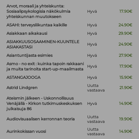
Arvot, moraali ja yhteiskunta:
Sosiaalipsykologisia näkökulmia
Hyvä
17.90€
yhteiskunnan muutokseen
ASAHI: terveysliikuntaa kaikille
Hyvä
24.90€
Asiakkaan aikakausi
Hyvä
29.90€
ASIAKKUUSOSAAMINEN-KUUNTELE
Hyvä
24.90€
ASIAKASTASI
Asiantuntijasta esimies
Hyvä
27.90€
Asmo - no exit : kuinka tapoin rakkaani
Hyvä
17.90€
ja muita tarinoita start-up-maailmasta
ASTANGAJOOGA
Hyvä
15.90€
Uutta
Astrid Lindgren
21.90€
vastaava
Ateismin jälkeen - Uskonnollisuus
Venäjällä - Kirkon tutkimuskeskuksen
Hyvä
14.90€
julkaisuja 86
Uutta
Audiovisuaalisen kerronnan teoria
19.90€
vastaava
Uutta
Aurinkokissan vuosi
14.90€
vastaava