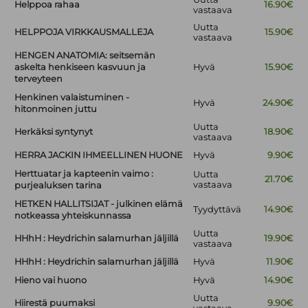
Helppoa rahaa
16.90€
vastaava
Uutta
HELPPOJA VIRKKAUSMALLEJA
15.90€
vastaava
HENGEN ANATOMIA: seitsemän
askelta henkiseen kasvuun ja
Hyvä
15.90€
terveyteen
Henkinen valaistuminen -
Hyvä
24.90€
hitonmoinen juttu
Uutta
Herkäksi syntynyt
18.90€
vastaava
HERRA JACKIN IHMEELLINEN HUONE
Hyvä
9.90€
Herttuatar ja kapteenin vaimo :
Uutta
21.70€
vastaava
purjealuksen tarina
HETKEN HALLITSIJAT - julkinen elämä
Tyydyttävä
14.90€
notkeassa yhteiskunnassa
Uutta
HHhH : Heydrichin salamurhan jäljillä
19.90€
vastaava
HHhH : Heydrichin salamurhan jäljillä
Hyvä
11.90€
Hieno vai huono
Hyvä
14.90€
Uutta
Hiirestä puumaksi
9.90€