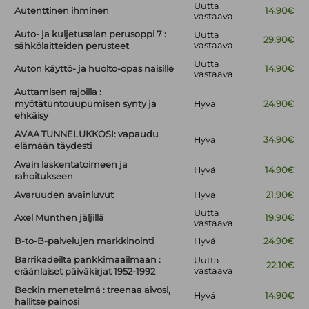
Uutta
Autenttinen ihminen
14.90€
vastaava
Auto- ja kuljetusalan perusoppi 7 :
Uutta
29.90€
vastaava
sähkölaitteiden perusteet
Uutta
Auton käyttö- ja huolto-opas naisille
14.90€
vastaava
Auttamisen rajoilla :
myötätuntouupumisen synty ja
Hyvä
24.90€
ehkäisy
AVAA TUNNELUKKOSI: vapaudu
Hyvä
34.90€
elämään täydesti
Avain laskentatoimeen ja
Hyvä
14.90€
rahoitukseen
Avaruuden avainluvut
Hyvä
21.90€
Uutta
Axel Munthen jäljillä
19.90€
vastaava
B-to-B-palvelujen markkinointi
Hyvä
24.90€
Barrikadeilta pankkimaailmaan :
Uutta
22.10€
vastaava
eräänlaiset päiväkirjat 1952-1992
Beckin menetelmä : treenaa aivosi,
Hyvä
14.90€
hallitse painosi