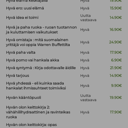
Hyvä elämä keskiajalla
Hyvä
19.90€
Hyvä ero: uusi elämä
Hyvä
15.90€
Uutta
Hyvä idea ei toimi
14.90€
vastaava
Hyvä ja paha ruoka - ruoan tuotannon
Hyvä
16.90€
ja kuluttamisen vaikutukset
Hyvä omistaja : mitä suomalainen
Hyvä
24.90€
yrittäjä voi oppia Warren Buffettilta
Hyvä paha valta
Hyvä
17.90€
Hyvä pomo vai hankala akka
Hyvä
6.90€
Hyvä syntymä : Kirja odottavalle äidille
Hyvä
21.90€
Hyvä tarjous
Hyvä
14.90€
Hyvä yhdessä - eli kuinka saada
Hyvä
9.90€
hankalat ihmissuhteet toimiviksi
Uutta
Hyvän kääntöpuoli
19.90€
vastaava
Hyvän olon keittokirja 2:
vähähiilihydraattinen ja ravinteikas
Hyvä
17.90€
ruoka
Hyvän olon keittokirja: opas