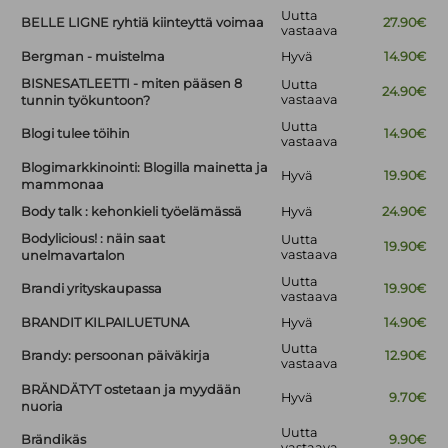
Uutta
BELLE LIGNE ryhtiä kiinteyttä voimaa
27.90€
vastaava
Bergman - muistelma
Hyvä
14.90€
BISNESATLEETTI - miten pääsen 8
Uutta
24.90€
vastaava
tunnin työkuntoon?
Uutta
Blogi tulee töihin
14.90€
vastaava
Blogimarkkinointi: Blogilla mainetta ja
Hyvä
19.90€
mammonaa
Body talk : kehonkieli työelämässä
Hyvä
24.90€
Bodylicious! : näin saat
Uutta
19.90€
vastaava
unelmavartalon
Uutta
Brandi yrityskaupassa
19.90€
vastaava
BRANDIT KILPAILUETUNA
Hyvä
14.90€
Uutta
Brandy: persoonan päiväkirja
12.90€
vastaava
BRÄNDÄTYT ostetaan ja myydään
Hyvä
9.70€
nuoria
Uutta
Brändikäs
9.90€
vastaava