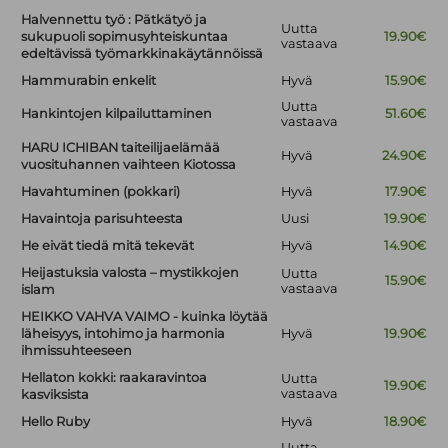
Halvennettu työ : Pätkätyö ja
Uutta
sukupuoli sopimusyhteiskuntaa
19.90€
vastaava
edeltävissä työmarkkinakäytännöissä
Hammurabin enkelit
Hyvä
15.90€
Uutta
Hankintojen kilpailuttaminen
51.60€
vastaava
HARU ICHIBAN taiteilijaelämää
Hyvä
24.90€
vuosituhannen vaihteen Kiotossa
Havahtuminen (pokkari)
Hyvä
17.90€
Havaintoja parisuhteesta
Uusi
19.90€
He eivät tiedä mitä tekevät
Hyvä
14.90€
Heijastuksia valosta – mystikkojen
Uutta
15.90€
vastaava
islam
HEIKKO VAHVA VAIMO - kuinka löytää
läheisyys, intohimo ja harmonia
Hyvä
19.90€
ihmissuhteeseen
Hellaton kokki: raakaravintoa
Uutta
19.90€
vastaava
kasviksista
Hello Ruby
Hyvä
18.90€
Uutta