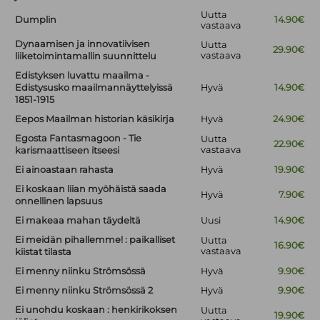
Uutta
Dumplin
14.90€
vastaava
Dynaamisen ja innovatiivisen
Uutta
29.90€
vastaava
liiketoimintamallin suunnittelu
Edistyksen luvattu maailma -
Edistysusko maailmannäyttelyissä
Hyvä
14.90€
1851-1915
Eepos Maailman historian käsikirja
Hyvä
24.90€
Egosta Fantasmagoon - Tie
Uutta
22.90€
vastaava
karismaattiseen itseesi
Ei ainoastaan rahasta
Hyvä
19.90€
Ei koskaan liian myöhäistä saada
Hyvä
7.90€
onnellinen lapsuus
Ei makeaa mahan täydeltä
Uusi
14.90€
Ei meidän pihallemme! : paikalliset
Uutta
16.90€
vastaava
kiistat tilasta
Ei menny niinku Strömsössä
Hyvä
9.90€
Ei menny niinku Strömsössä 2
Hyvä
9.90€
Ei unohdu koskaan : henkirikoksen
Uutta
19.90€