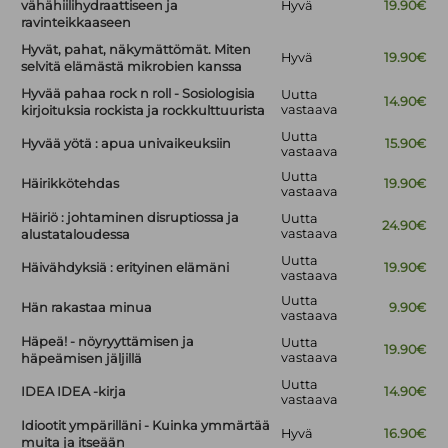
vähähiilihydraattiseen ja
Hyvä
19.90€
ravinteikkaaseen
Hyvät, pahat, näkymättömät. Miten
Hyvä
19.90€
selvitä elämästä mikrobien kanssa
Hyvää pahaa rock n roll - Sosiologisia
Uutta
14.90€
vastaava
kirjoituksia rockista ja rockkulttuurista
Uutta
Hyvää yötä : apua univaikeuksiin
15.90€
vastaava
Uutta
Häirikkötehdas
19.90€
vastaava
Häiriö : johtaminen disruptiossa ja
Uutta
24.90€
vastaava
alustataloudessa
Uutta
Häivähdyksiä : erityinen elämäni
19.90€
vastaava
Uutta
Hän rakastaa minua
9.90€
vastaava
Häpeä! - nöyryyttämisen ja
Uutta
19.90€
vastaava
häpeämisen jäljillä
Uutta
IDEA IDEA -kirja
14.90€
vastaava
Idiootit ympärilläni - Kuinka ymmärtää
Hyvä
16.90€
muita ja itseään