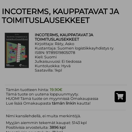
INCOTERMS, KAUPPATAVAT JA
TOIMITUSLAUSEKKEET
INCOTERMS, KAUPPATAVAT JA
TOIMITUSLAUSEKKEET
Kirjoittaja: Räty, Asko
Kustantaja: Suomen logistiikkayhdistys ry.
ISBN: 9789519805078
Kieli: Suomi
Julkaisuvuosi: Ei tiedossa
Kuntoluokka: Hyvä
Saatavilla: 1kpl
Tämän tuotteen hinta:
19.90€
Tämä tuote on uutena loppuunmyyty.
HUOM! Tämä tuote on myynnissä Omakaupassa
Lue lisää Omakaupasta
tämän linkin
kautta!
Nimi kansilehdellä, ei muita merkintöjä.
Myyjän aiemmin tekemät kaupat: 5143 kpl
Positiivisia arvosteluita:
3896 kpl