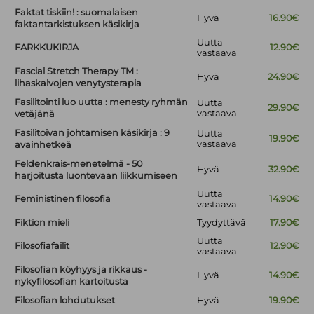
Faktat tiskiin! : suomalaisen
Hyvä
16.90€
faktantarkistuksen käsikirja
Uutta
FARKKUKIRJA
12.90€
vastaava
Fascial Stretch Therapy TM :
Hyvä
24.90€
lihaskalvojen venytysterapia
Fasilitointi luo uutta : menesty ryhmän
Uutta
29.90€
vastaava
vetäjänä
Fasilitoivan johtamisen käsikirja : 9
Uutta
19.90€
vastaava
avainhetkeä
Feldenkrais-menetelmä - 50
Hyvä
32.90€
harjoitusta luontevaan liikkumiseen
Uutta
Feministinen filosofia
14.90€
vastaava
Fiktion mieli
Tyydyttävä
17.90€
Uutta
Filosofiafailit
12.90€
vastaava
Filosofian köyhyys ja rikkaus -
Hyvä
14.90€
nykyfilosofian kartoitusta
Filosofian lohdutukset
Hyvä
19.90€