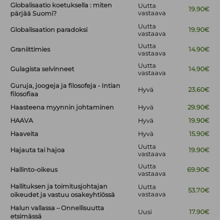
Globalisaatio koetuksella : miten
Uutta
19.90€
vastaava
pärjää Suomi?
Uutta
Globalisaation paradoksi
19.90€
vastaava
Uutta
Graniittimies
14.90€
vastaava
Uutta
Gulagista selvinneet
14.90€
vastaava
Guruja, joogeja ja filosofeja - Intian
Hyvä
23.60€
filosofiaa
Haasteena myynnin johtaminen
Hyvä
29.90€
HAAVA
Hyvä
19.90€
Haaveita
Hyvä
15.90€
Uutta
Hajauta tai hajoa
19.90€
vastaava
Uutta
Hallinto-oikeus
69.90€
vastaava
Hallituksen ja toimitusjohtajan
Uutta
53.70€
vastaava
oikeudet ja vastuu osakeyhtiössä
Halun vallassa – Onnellisuutta
Uusi
17.90€
etsimässä