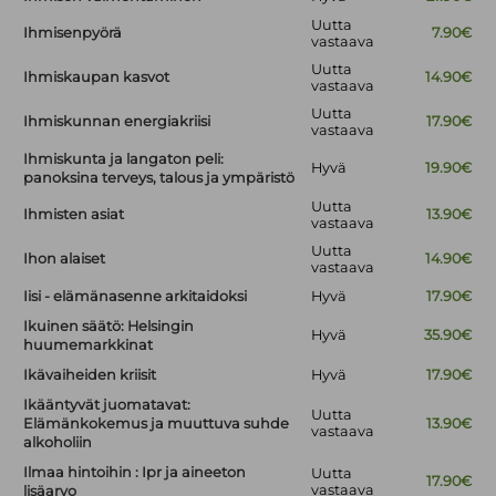
Uutta
Ihmisenpyörä
7.90€
vastaava
Uutta
Ihmiskaupan kasvot
14.90€
vastaava
Uutta
Ihmiskunnan energiakriisi
17.90€
vastaava
Ihmiskunta ja langaton peli:
Hyvä
19.90€
panoksina terveys, talous ja ympäristö
Uutta
Ihmisten asiat
13.90€
vastaava
Uutta
Ihon alaiset
14.90€
vastaava
Iisi - elämänasenne arkitaidoksi
Hyvä
17.90€
Ikuinen säätö: Helsingin
Hyvä
35.90€
huumemarkkinat
Ikävaiheiden kriisit
Hyvä
17.90€
Ikääntyvät juomatavat:
Uutta
Elämänkokemus ja muuttuva suhde
13.90€
vastaava
alkoholiin
Ilmaa hintoihin : Ipr ja aineeton
Uutta
17.90€
vastaava
lisäarvo