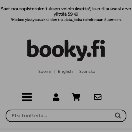
Siirry pääsisältöön
Saat noutopistetoimituksen veloituksetta*, kun tilauksesi arvo
ylittää 59 €!
*Koskee yksityisasiakkaiden tilauksia, jotka toimitetaan Suomeen.
Suomi
English
Svenska
|
|