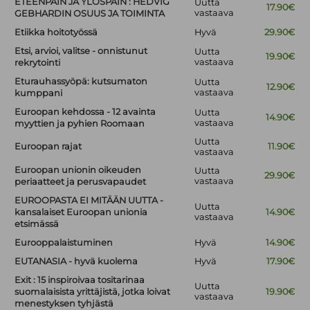
ETEENPÄIN JA YLÖSPÄIN : HEDVIG
Uutta
17.90€
vastaava
GEBHARDIN OSUUS JA TOIMINTA
Etiikka hoitotyössä
Hyvä
29.90€
Etsi, arvioi, valitse - onnistunut
Uutta
19.90€
vastaava
rekrytointi
Eturauhassyöpä: kutsumaton
Uutta
12.90€
vastaava
kumppani
Euroopan kehdossa - 12 avainta
Uutta
14.90€
vastaava
myyttien ja pyhien Roomaan
Uutta
Euroopan rajat
11.90€
vastaava
Euroopan unionin oikeuden
Uutta
29.90€
vastaava
periaatteet ja perusvapaudet
EUROOPASTA EI MITÄÄN UUTTA -
Uutta
kansalaiset Euroopan unionia
14.90€
vastaava
etsimässä
Eurooppalaistuminen
Hyvä
14.90€
EUTANASIA - hyvä kuolema
Hyvä
17.90€
Exit : 15 inspiroivaa tositarinaa
Uutta
suomalaisista yrittäjistä, jotka loivat
19.90€
vastaava
menestyksen tyhjästä