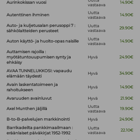
Uutta
Aurinkokissan vuosi
14.90€
vastaava
Uutta
Autenttinen ihminen
14.90€
vastaava
Auto- ja kuljetusalan perusoppi 7 :
Uutta
29.90€
vastaava
sähkölaitteiden perusteet
Uutta
Auton käyttö- ja huolto-opas naisille
14.90€
vastaava
Auttamisen rajoilla :
myötätuntouupumisen synty ja
Hyvä
24.90€
ehkäisy
AVAA TUNNELUKKOSI: vapaudu
Hyvä
34.90€
elämään täydesti
Avain laskentatoimeen ja
Hyvä
14.90€
rahoitukseen
Avaruuden avainluvut
Hyvä
21.90€
Uutta
Axel Munthen jäljillä
19.90€
vastaava
B-to-B-palvelujen markkinointi
Hyvä
24.90€
Barrikadeilta pankkimaailmaan :
Uutta
22.10€
vastaava
eräänlaiset päiväkirjat 1952-1992