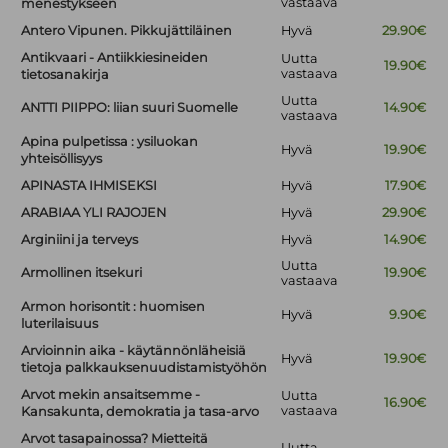
vastaava
menestykseen
Antero Vipunen. Pikkujättiläinen
Hyvä
29.90€
Antikvaari - Antiikkiesineiden
Uutta
19.90€
vastaava
tietosanakirja
Uutta
ANTTI PIIPPO: liian suuri Suomelle
14.90€
vastaava
Apina pulpetissa : ysiluokan
Hyvä
19.90€
yhteisöllisyys
APINASTA IHMISEKSI
Hyvä
17.90€
ARABIAA YLI RAJOJEN
Hyvä
29.90€
Arginiini ja terveys
Hyvä
14.90€
Uutta
Armollinen itsekuri
19.90€
vastaava
Armon horisontit : huomisen
Hyvä
9.90€
luterilaisuus
Arvioinnin aika - käytännönläheisiä
Hyvä
19.90€
tietoja palkkauksenuudistamistyöhön
Arvot mekin ansaitsemme -
Uutta
16.90€
vastaava
Kansakunta, demokratia ja tasa-arvo
Arvot tasapainossa? Mietteitä
Uutta