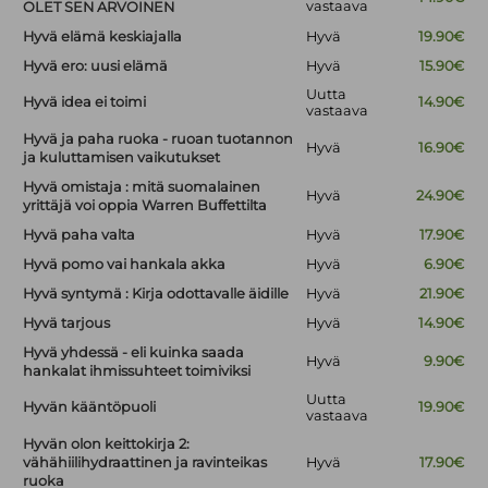
vastaava
OLET SEN ARVOINEN
Hyvä elämä keskiajalla
Hyvä
19.90€
Hyvä ero: uusi elämä
Hyvä
15.90€
Uutta
Hyvä idea ei toimi
14.90€
vastaava
Hyvä ja paha ruoka - ruoan tuotannon
Hyvä
16.90€
ja kuluttamisen vaikutukset
Hyvä omistaja : mitä suomalainen
Hyvä
24.90€
yrittäjä voi oppia Warren Buffettilta
Hyvä paha valta
Hyvä
17.90€
Hyvä pomo vai hankala akka
Hyvä
6.90€
Hyvä syntymä : Kirja odottavalle äidille
Hyvä
21.90€
Hyvä tarjous
Hyvä
14.90€
Hyvä yhdessä - eli kuinka saada
Hyvä
9.90€
hankalat ihmissuhteet toimiviksi
Uutta
Hyvän kääntöpuoli
19.90€
vastaava
Hyvän olon keittokirja 2:
vähähiilihydraattinen ja ravinteikas
Hyvä
17.90€
ruoka