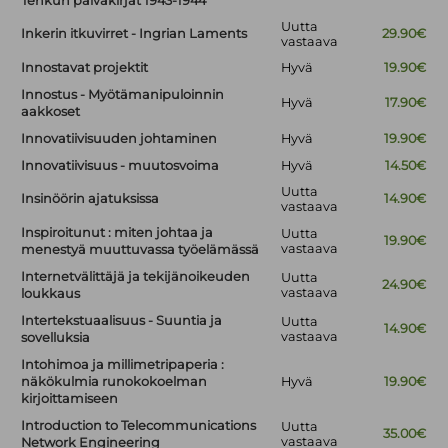
Tenkun päiväkirjat 1943-1944
Uutta
Inkerin itkuvirret - Ingrian Laments
29.90€
vastaava
Innostavat projektit
Hyvä
19.90€
Innostus - Myötämanipuloinnin
Hyvä
17.90€
aakkoset
Innovatiivisuuden johtaminen
Hyvä
19.90€
Innovatiivisuus - muutosvoima
Hyvä
14.50€
Uutta
Insinöörin ajatuksissa
14.90€
vastaava
Inspiroitunut : miten johtaa ja
Uutta
19.90€
vastaava
menestyä muuttuvassa työelämässä
Internetvälittäjä ja tekijänoikeuden
Uutta
24.90€
vastaava
loukkaus
Intertekstuaalisuus - Suuntia ja
Uutta
14.90€
vastaava
sovelluksia
Intohimoa ja millimetripaperia :
näkökulmia runokokoelman
Hyvä
19.90€
kirjoittamiseen
Introduction to Telecommunications
Uutta
35.00€
vastaava
Network Engineering