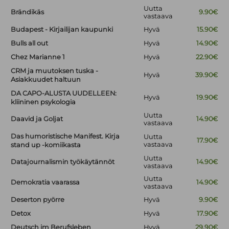
Uutta
Brändikäs
9.90€
vastaava
Budapest - Kirjailijan kaupunki
Hyvä
15.90€
Bulls all out
Hyvä
14.90€
Chez Marianne 1
Hyvä
22.90€
CRM ja muutoksen tuska -
Hyvä
39.90€
Asiakkuudet haltuun
DA CAPO-ALUSTA UUDELLEEN:
Hyvä
19.90€
kliininen psykologia
Uutta
Daavid ja Goljat
14.90€
vastaava
Das humoristische Manifest. Kirja
Uutta
17.90€
vastaava
stand up -komiikasta
Uutta
Datajournalismin työkäytännöt
14.90€
vastaava
Uutta
Demokratia vaarassa
14.90€
vastaava
Deserton pyörre
Hyvä
9.90€
Detox
Hyvä
17.90€
Deutsch im Berufsleben
Hyvä
29.90€