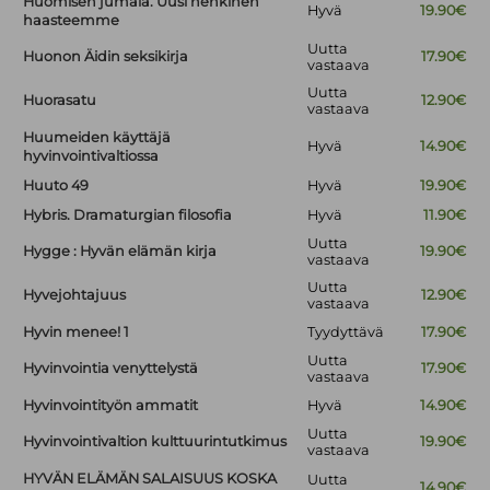
Huomisen jumala. Uusi henkinen
Hyvä
19.90€
haasteemme
Uutta
Huonon Äidin seksikirja
17.90€
vastaava
Uutta
Huorasatu
12.90€
vastaava
Huumeiden käyttäjä
Hyvä
14.90€
hyvinvointivaltiossa
Huuto 49
Hyvä
19.90€
Hybris. Dramaturgian filosofia
Hyvä
11.90€
Uutta
Hygge : Hyvän elämän kirja
19.90€
vastaava
Uutta
Hyvejohtajuus
12.90€
vastaava
Hyvin menee! 1
Tyydyttävä
17.90€
Uutta
Hyvinvointia venyttelystä
17.90€
vastaava
Hyvinvointityön ammatit
Hyvä
14.90€
Uutta
Hyvinvointivaltion kulttuurintutkimus
19.90€
vastaava
HYVÄN ELÄMÄN SALAISUUS KOSKA
Uutta
14.90€