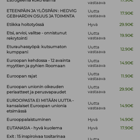
Estrogeeniä koko elämä
17.90€
vastaava
ETEENPÄIN JA YLÖSPÄIN : HEDVIG
Uutta
17.90€
vastaava
GEBHARDIN OSUUS JA TOIMINTA
Etiikka hoitotyössä
Hyvä
29.90€
Etsi, arvioi, valitse - onnistunut
Uutta
19.90€
vastaava
rekrytointi
Eturauhassyöpä: kutsumaton
Uutta
12.90€
vastaava
kumppani
Euroopan kehdossa - 12 avainta
Uutta
14.90€
vastaava
myyttien ja pyhien Roomaan
Uutta
Euroopan rajat
11.90€
vastaava
Euroopan unionin oikeuden
Uutta
29.90€
vastaava
periaatteet ja perusvapaudet
EUROOPASTA EI MITÄÄN UUTTA -
Uutta
kansalaiset Euroopan unionia
14.90€
vastaava
etsimässä
Eurooppalaistuminen
Hyvä
14.90€
EUTANASIA - hyvä kuolema
Hyvä
17.90€
Exit : 15 inspiroivaa tositarinaa
Uutta