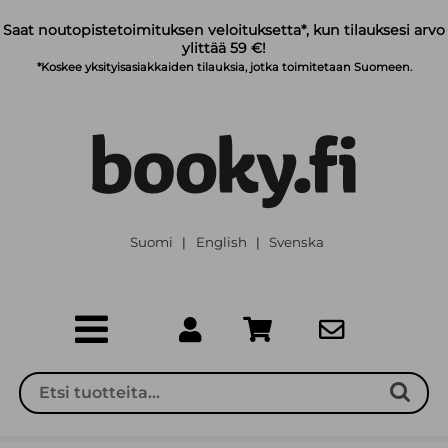
Siirry pääsisältöön
Saat noutopistetoimituksen veloituksetta*, kun tilauksesi arvo
ylittää 59 €!
*Koskee yksityisasiakkaiden tilauksia, jotka toimitetaan Suomeen.
Suomi
English
Svenska
|
|