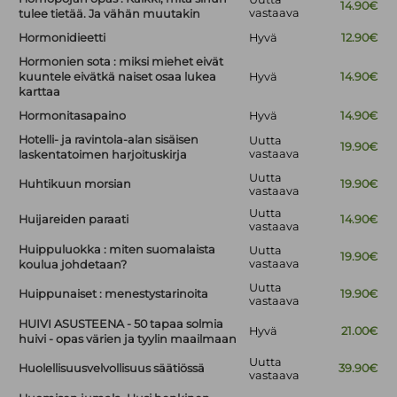
14.90€
vastaava
tulee tietää. Ja vähän muutakin
Hormonidieetti
Hyvä
12.90€
Hormonien sota : miksi miehet eivät
kuuntele eivätkä naiset osaa lukea
Hyvä
14.90€
karttaa
Hormonitasapaino
Hyvä
14.90€
Hotelli- ja ravintola-alan sisäisen
Uutta
19.90€
vastaava
laskentatoimen harjoituskirja
Uutta
Huhtikuun morsian
19.90€
vastaava
Uutta
Huijareiden paraati
14.90€
vastaava
Huippuluokka : miten suomalaista
Uutta
19.90€
vastaava
koulua johdetaan?
Uutta
Huippunaiset : menestystarinoita
19.90€
vastaava
HUIVI ASUSTEENA - 50 tapaa solmia
Hyvä
21.00€
huivi - opas värien ja tyylin maailmaan
Uutta
Huolellisuusvelvollisuus säätiössä
39.90€
vastaava