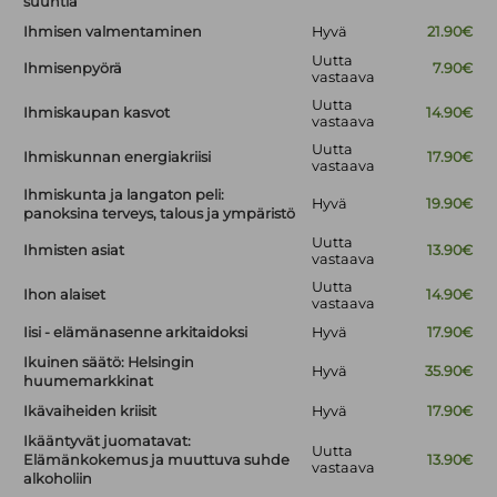
suuntia
Ihmisen valmentaminen
Hyvä
21.90€
Uutta
Ihmisenpyörä
7.90€
vastaava
Uutta
Ihmiskaupan kasvot
14.90€
vastaava
Uutta
Ihmiskunnan energiakriisi
17.90€
vastaava
Ihmiskunta ja langaton peli:
Hyvä
19.90€
panoksina terveys, talous ja ympäristö
Uutta
Ihmisten asiat
13.90€
vastaava
Uutta
Ihon alaiset
14.90€
vastaava
Iisi - elämänasenne arkitaidoksi
Hyvä
17.90€
Ikuinen säätö: Helsingin
Hyvä
35.90€
huumemarkkinat
Ikävaiheiden kriisit
Hyvä
17.90€
Ikääntyvät juomatavat:
Uutta
Elämänkokemus ja muuttuva suhde
13.90€
vastaava
alkoholiin