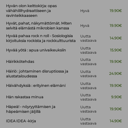
Hyvän olon keittokirja: opas
vähähiilihydraattiseen ja
Hyvä
19.90€
ravinteikkaaseen
Hyvät, pahat, näkymättömät. Miten
Hyvä
19.90€
selvitä elämästä mikrobien kanssa
Hyvää pahaa rock n roll - Sosiologisia
Uutta
14.90€
vastaava
kirjoituksia rockista ja rockkulttuurista
Uutta
Hyvää yötä : apua univaikeuksiin
15.90€
vastaava
Uutta
Häirikkötehdas
19.90€
vastaava
Häiriö : johtaminen disruptiossa ja
Uutta
24.90€
vastaava
alustataloudessa
Uutta
Häivähdyksiä : erityinen elämäni
19.90€
vastaava
Uutta
Hän rakastaa minua
9.90€
vastaava
Häpeä! - nöyryyttämisen ja
Uutta
19.90€
vastaava
häpeämisen jäljillä
Uutta
IDEA IDEA -kirja
14.90€
vastaava