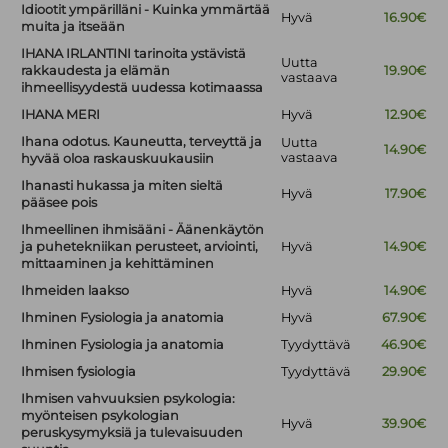
Idiootit ympärilläni - Kuinka ymmärtää
Hyvä
16.90€
muita ja itseään
IHANA IRLANTINI tarinoita ystävistä
Uutta
rakkaudesta ja elämän
19.90€
vastaava
ihmeellisyydestä uudessa kotimaassa
IHANA MERI
Hyvä
12.90€
Ihana odotus. Kauneutta, terveyttä ja
Uutta
14.90€
vastaava
hyvää oloa raskauskuukausiin
Ihanasti hukassa ja miten sieltä
Hyvä
17.90€
pääsee pois
Ihmeellinen ihmisääni - Äänenkäytön
ja puhetekniikan perusteet, arviointi,
Hyvä
14.90€
mittaaminen ja kehittäminen
Ihmeiden laakso
Hyvä
14.90€
Ihminen Fysiologia ja anatomia
Hyvä
67.90€
Ihminen Fysiologia ja anatomia
Tyydyttävä
46.90€
Ihmisen fysiologia
Tyydyttävä
29.90€
Ihmisen vahvuuksien psykologia:
myönteisen psykologian
Hyvä
39.90€
peruskysymyksiä ja tulevaisuuden