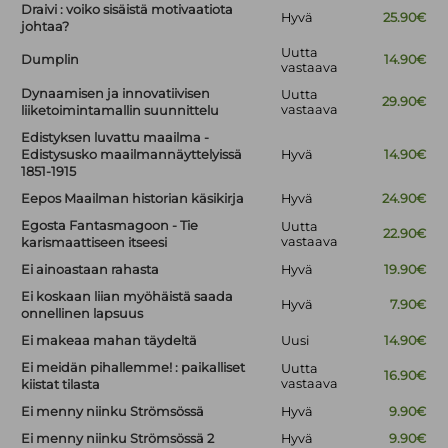
Draivi : voiko sisäistä motivaatiota
Hyvä
25.90€
johtaa?
Uutta
Dumplin
14.90€
vastaava
Dynaamisen ja innovatiivisen
Uutta
29.90€
vastaava
liiketoimintamallin suunnittelu
Edistyksen luvattu maailma -
Edistysusko maailmannäyttelyissä
Hyvä
14.90€
1851-1915
Eepos Maailman historian käsikirja
Hyvä
24.90€
Egosta Fantasmagoon - Tie
Uutta
22.90€
vastaava
karismaattiseen itseesi
Ei ainoastaan rahasta
Hyvä
19.90€
Ei koskaan liian myöhäistä saada
Hyvä
7.90€
onnellinen lapsuus
Ei makeaa mahan täydeltä
Uusi
14.90€
Ei meidän pihallemme! : paikalliset
Uutta
16.90€
vastaava
kiistat tilasta
Ei menny niinku Strömsössä
Hyvä
9.90€
Ei menny niinku Strömsössä 2
Hyvä
9.90€