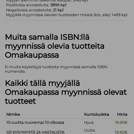
Myyjän aiemmin tekemät kaupat: 5143 kpl
Positiivisia arvosteluita:
3896 kpl
Negatiivisia arvosteluita:
21 kpl
Myyjällä myynnissä olevien tuotteiden määrä (kts. alla): 1499 kpl
Muita samalla ISBN:llä
myynnissä olevia tuotteita
Omakaupassa
Ei muita käytettyjä tuotteita myynnissä samalla ISBN-
numerolla.
Kaikki tällä myyjällä
Omakaupassa myynnissä olevat
tuotteet
Nimike
Kuntoluokka
Hinta
10 vuotta nuorempi 10 viikossa
Hyvä
19.90€
Uutta
101 KYSYMYSTÄ JA VASTAUSTA
19.90€