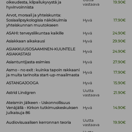
oikeudesta, kilpailukyvystä ja
19.90€
vastaava
hyvinvoinnista
Arvot, moraali ja yhteiskunta:
Sosiaalipsykologisia näkökulmia
Hyvä
17.90€
yhteiskunnan muutokseen
ASAHI: terveysliikuntaa kaikille
Hyvä
24.90€
Asiakkaan aikakausi
Hyvä
29.90€
ASIAKKUUSOSAAMINEN-KUUNTELE
Hyvä
24.90€
ASIAKASTASI
Asiantuntijasta esimies
Hyvä
27.90€
Asmo - no exit : kuinka tapoin rakkaani
Hyvä
17.90€
ja muita tarinoita start-up-maailmasta
ASTANGAJOOGA
Hyvä
15.90€
Uutta
Astrid Lindgren
21.90€
vastaava
Ateismin jälkeen - Uskonnollisuus
Venäjällä - Kirkon tutkimuskeskuksen
Hyvä
14.90€
julkaisuja 86
Uutta
Audiovisuaalisen kerronnan teoria
19.90€
vastaava