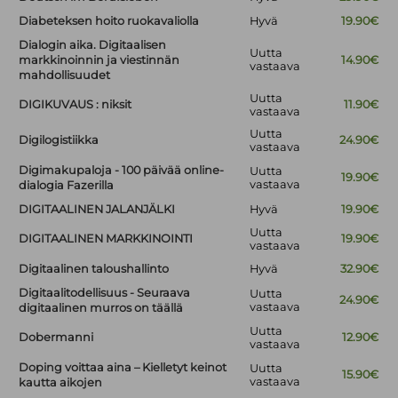
Diabeteksen hoito ruokavaliolla
Hyvä
19.90€
Dialogin aika. Digitaalisen
Uutta
markkinoinnin ja viestinnän
14.90€
vastaava
mahdollisuudet
Uutta
DIGIKUVAUS : niksit
11.90€
vastaava
Uutta
Digilogistiikka
24.90€
vastaava
Digimakupaloja - 100 päivää online-
Uutta
19.90€
vastaava
dialogia Fazerilla
DIGITAALINEN JALANJÄLKI
Hyvä
19.90€
Uutta
DIGITAALINEN MARKKINOINTI
19.90€
vastaava
Digitaalinen taloushallinto
Hyvä
32.90€
Digitaalitodellisuus - Seuraava
Uutta
24.90€
vastaava
digitaalinen murros on täällä
Uutta
Dobermanni
12.90€
vastaava
Doping voittaa aina – Kielletyt keinot
Uutta
15.90€
vastaava
kautta aikojen