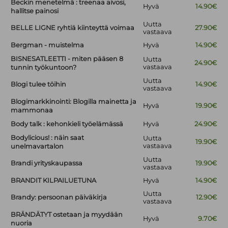
Beckin menetelmä : treenaa aivosi,
Hyvä
14.90€
hallitse painosi
Uutta
BELLE LIGNE ryhtiä kiinteyttä voimaa
27.90€
vastaava
Bergman - muistelma
Hyvä
14.90€
BISNESATLEETTI - miten pääsen 8
Uutta
24.90€
vastaava
tunnin työkuntoon?
Uutta
Blogi tulee töihin
14.90€
vastaava
Blogimarkkinointi: Blogilla mainetta ja
Hyvä
19.90€
mammonaa
Body talk : kehonkieli työelämässä
Hyvä
24.90€
Bodylicious! : näin saat
Uutta
19.90€
vastaava
unelmavartalon
Uutta
Brandi yrityskaupassa
19.90€
vastaava
BRANDIT KILPAILUETUNA
Hyvä
14.90€
Uutta
Brandy: persoonan päiväkirja
12.90€
vastaava
BRÄNDÄTYT ostetaan ja myydään
Hyvä
9.70€
nuoria