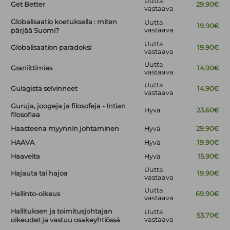
Uutta
Get Better
29.90€
vastaava
Globalisaatio koetuksella : miten
Uutta
19.90€
vastaava
pärjää Suomi?
Uutta
Globalisaation paradoksi
19.90€
vastaava
Uutta
Graniittimies
14.90€
vastaava
Uutta
Gulagista selvinneet
14.90€
vastaava
Guruja, joogeja ja filosofeja - Intian
Hyvä
23.60€
filosofiaa
Haasteena myynnin johtaminen
Hyvä
29.90€
HAAVA
Hyvä
19.90€
Haaveita
Hyvä
15.90€
Uutta
Hajauta tai hajoa
19.90€
vastaava
Uutta
Hallinto-oikeus
69.90€
vastaava
Hallituksen ja toimitusjohtajan
Uutta
53.70€
vastaava
oikeudet ja vastuu osakeyhtiössä