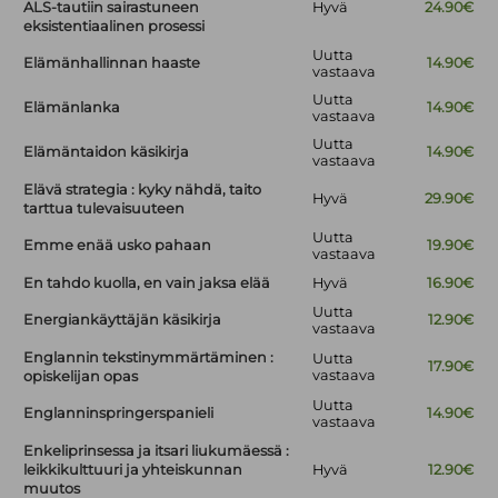
ALS-tautiin sairastuneen
Hyvä
24.90€
eksistentiaalinen prosessi
Uutta
Elämänhallinnan haaste
14.90€
vastaava
Uutta
Elämänlanka
14.90€
vastaava
Uutta
Elämäntaidon käsikirja
14.90€
vastaava
Elävä strategia : kyky nähdä, taito
Hyvä
29.90€
tarttua tulevaisuuteen
Uutta
Emme enää usko pahaan
19.90€
vastaava
En tahdo kuolla, en vain jaksa elää
Hyvä
16.90€
Uutta
Energiankäyttäjän käsikirja
12.90€
vastaava
Englannin tekstinymmärtäminen :
Uutta
17.90€
vastaava
opiskelijan opas
Uutta
Englanninspringerspanieli
14.90€
vastaava
Enkeliprinsessa ja itsari liukumäessä :
leikkikulttuuri ja yhteiskunnan
Hyvä
12.90€
muutos