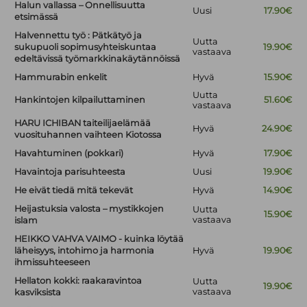
Halun vallassa – Onnellisuutta
Uusi
17.90€
etsimässä
Halvennettu työ : Pätkätyö ja
Uutta
sukupuoli sopimusyhteiskuntaa
19.90€
vastaava
edeltävissä työmarkkinakäytännöissä
Hammurabin enkelit
Hyvä
15.90€
Uutta
Hankintojen kilpailuttaminen
51.60€
vastaava
HARU ICHIBAN taiteilijaelämää
Hyvä
24.90€
vuosituhannen vaihteen Kiotossa
Havahtuminen (pokkari)
Hyvä
17.90€
Havaintoja parisuhteesta
Uusi
19.90€
He eivät tiedä mitä tekevät
Hyvä
14.90€
Heijastuksia valosta – mystikkojen
Uutta
15.90€
vastaava
islam
HEIKKO VAHVA VAIMO - kuinka löytää
läheisyys, intohimo ja harmonia
Hyvä
19.90€
ihmissuhteeseen
Hellaton kokki: raakaravintoa
Uutta
19.90€
vastaava
kasviksista