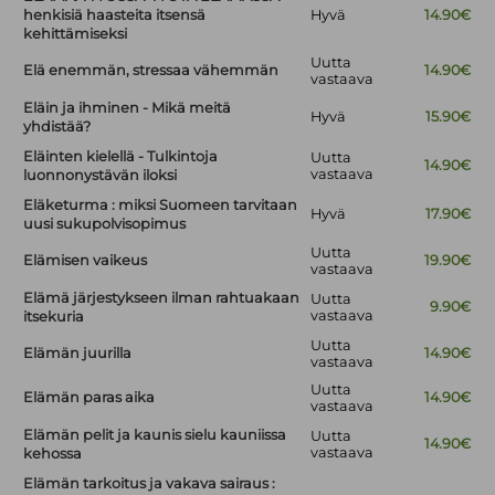
henkisiä haasteita itsensä
Hyvä
14.90€
kehittämiseksi
Uutta
Elä enemmän, stressaa vähemmän
14.90€
vastaava
Eläin ja ihminen - Mikä meitä
Hyvä
15.90€
yhdistää?
Eläinten kielellä - Tulkintoja
Uutta
14.90€
vastaava
luonnonystävän iloksi
Eläketurma : miksi Suomeen tarvitaan
Hyvä
17.90€
uusi sukupolvisopimus
Uutta
Elämisen vaikeus
19.90€
vastaava
Elämä järjestykseen ilman rahtuakaan
Uutta
9.90€
vastaava
itsekuria
Uutta
Elämän juurilla
14.90€
vastaava
Uutta
Elämän paras aika
14.90€
vastaava
Elämän pelit ja kaunis sielu kauniissa
Uutta
14.90€
vastaava
kehossa
Elämän tarkoitus ja vakava sairaus :