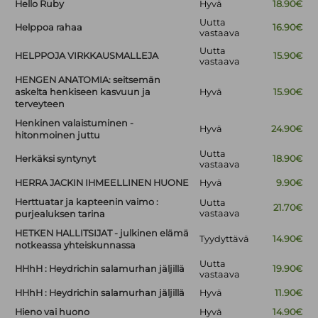
Hello Ruby
Hyvä
18.90€
Uutta
Helppoa rahaa
16.90€
vastaava
Uutta
HELPPOJA VIRKKAUSMALLEJA
15.90€
vastaava
HENGEN ANATOMIA: seitsemän
askelta henkiseen kasvuun ja
Hyvä
15.90€
terveyteen
Henkinen valaistuminen -
Hyvä
24.90€
hitonmoinen juttu
Uutta
Herkäksi syntynyt
18.90€
vastaava
HERRA JACKIN IHMEELLINEN HUONE
Hyvä
9.90€
Herttuatar ja kapteenin vaimo :
Uutta
21.70€
vastaava
purjealuksen tarina
HETKEN HALLITSIJAT - julkinen elämä
Tyydyttävä
14.90€
notkeassa yhteiskunnassa
Uutta
HHhH : Heydrichin salamurhan jäljillä
19.90€
vastaava
HHhH : Heydrichin salamurhan jäljillä
Hyvä
11.90€
Hieno vai huono
Hyvä
14.90€