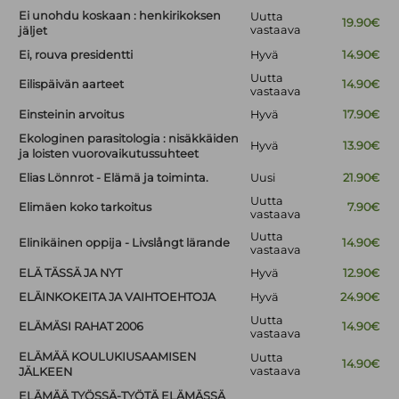
Ei unohdu koskaan : henkirikoksen
Uutta
19.90€
vastaava
jäljet
Ei, rouva presidentti
Hyvä
14.90€
Uutta
Eilispäivän aarteet
14.90€
vastaava
Einsteinin arvoitus
Hyvä
17.90€
Ekologinen parasitologia : nisäkkäiden
Hyvä
13.90€
ja loisten vuorovaikutussuhteet
Elias Lönnrot - Elämä ja toiminta.
Uusi
21.90€
Uutta
Elimäen koko tarkoitus
7.90€
vastaava
Uutta
Elinikäinen oppija - Livslångt lärande
14.90€
vastaava
ELÄ TÄSSÄ JA NYT
Hyvä
12.90€
ELÄINKOKEITA JA VAIHTOEHTOJA
Hyvä
24.90€
Uutta
ELÄMÄSI RAHAT 2006
14.90€
vastaava
ELÄMÄÄ KOULUKIUSAAMISEN
Uutta
14.90€
vastaava
JÄLKEEN
ELÄMÄÄ TYÖSSÄ-TYÖTÄ ELÄMÄSSÄ