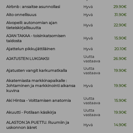
Airbnb : ansaitse asunnollasi
Hyvä
29.90€
Aito onnellisuus
Hyvä
31.90€
Aivopeili: autonomian ajan
Hyvä
22.90€
tieteiskirjallisuutta
AJAN TAKAA - toisinkatsomisen
Hyvä
15.90€
taidosta
Ajattelun pikkujättiläinen
Hyvä
20.10€
Uutta
AJATUSTEN LUKIJAKSI
26.90€
vastaava
Uutta
Ajatusten vangit karkumatkalla
19.90€
vastaava
Akatemiasta markkinapaikalle :
Johtaminen ja markkinointi aikansa
Hyvä
19.90€
kuvina
Uutta
Aki Hintsa - Voittamisen anatomia
15.90€
vastaava
Uutta
Akuutti - Potilaan käsikirja
19.90€
vastaava
ALASTON JA PUETTU. Ruumiin ja
Hyvä
14.90€
uskonnon ääret