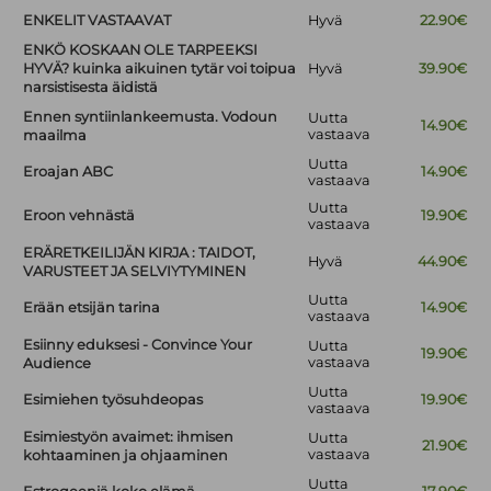
ENKELIT VASTAAVAT
Hyvä
22.90€
ENKÖ KOSKAAN OLE TARPEEKSI
HYVÄ? kuinka aikuinen tytär voi toipua
Hyvä
39.90€
narsistisesta äidistä
Ennen syntiinlankeemusta. Vodoun
Uutta
14.90€
vastaava
maailma
Uutta
Eroajan ABC
14.90€
vastaava
Uutta
Eroon vehnästä
19.90€
vastaava
ERÄRETKEILIJÄN KIRJA : TAIDOT,
Hyvä
44.90€
VARUSTEET JA SELVIYTYMINEN
Uutta
Erään etsijän tarina
14.90€
vastaava
Esiinny eduksesi - Convince Your
Uutta
19.90€
vastaava
Audience
Uutta
Esimiehen työsuhdeopas
19.90€
vastaava
Esimiestyön avaimet: ihmisen
Uutta
21.90€
vastaava
kohtaaminen ja ohjaaminen
Uutta