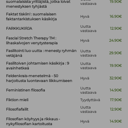
suomalaisista yrittäjistä, jotka loivat
19.90€
vastaava
menestyksen tyhjästä
Faktat tiskiin! : suomalaisen
Hyvä
16.90€
faktantarkistuksen käsikirja
Uutta
FARKKUKIRJA
12.90€
vastaava
Fascial Stretch Therapy TM :
Hyvä
24.90€
lihaskalvojen venytysterapia
Fasilitointi luo uutta : menesty ryhmän
Uutta
29.90€
vastaava
vetäjänä
Fasilitoivan johtamisen käsikirja : 9
Uutta
19.90€
vastaava
avainhetkeä
Feldenkrais-menetelmä - 50
Hyvä
32.90€
harjoitusta luontevaan liikkumiseen
Uutta
Feministinen filosofia
14.90€
vastaava
Fiktion mieli
Tyydyttävä
17.90€
Uutta
Filosofiafailit
12.90€
vastaava
Filosofian köyhyys ja rikkaus -
Hyvä
14.90€
nykyfilosofian kartoitusta