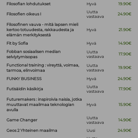
Filosofian lohdutukset
Hyvä
19.90€
Uutta
Filosofien oikeus I
24.90€
vastaava
Filosofinen vauva - mitä lapsen mieli
kertoo totuudesta, rakkaudesta ja
Hyvä
21.90€
elämän merkityksestä
Fit by Sofia
Hyvä
14.90€
Fobban sosiaalisen median
Uutta
17.90€
vastaava
selviytymisopas
Functional training : vireyttä, voimaa,
Uutta
19.90€
vastaava
tarmoa, elinvoimaa
FUNKY BUSINESS
Hyvä
24.90€
Uutta
Futisäidin käsikirja
17.90€
vastaava
Futuremakers : inspiroivia naisia, jotka
muuttavat maailmaa teknologian
Hyvä
15.90€
avulla
Uutta
Game Changer
14.90€
vastaava
Geos 2 Yhteinen maailma
Uusi
24.90€