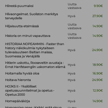
Uutta
Hiirestä puumaksi
9.90€
vastaava
Hiivaongelmat. Suoliston merkitys
Hyvä
27.90€
terveydelle
Uutta
Hiljaisuutta etsimässä
14.90€
vastaava
Uutta
Historia on minut vapauttava
14.90€
vastaava
HISTORIAA NOPEAMMIN - Faster than
history näkökulmia nykytaiteen
Hyvä
24.90€
tulevaisuuteen Baltian maissa,
Suomessa ja Venäjällä
Hitlerin uskottu, Rooseveltin avustaja :
Hyvä
18.90€
Ernst Hanfstaenglin uskomaton elämä
Hoitamalla hyvää oloa
Hyvä
16.90€
Hoitava hieronta
Hyvä
24.90€
HOJKS II - Yksilölliset
opetussuunnitelmat ja opetus -
Hyvä
12.90€
Opetus 2000
Homepäiväkirja
Hyvä
14.90€
Homopojan opas : Kaikki, mitä sinun
Uutta