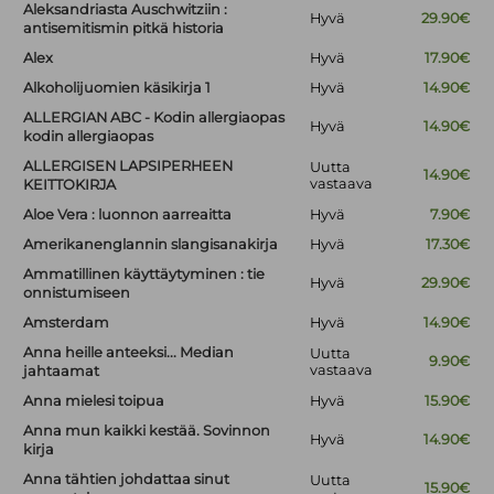
Aleksandriasta Auschwitziin :
Hyvä
29.90€
antisemitismin pitkä historia
Alex
Hyvä
17.90€
Alkoholijuomien käsikirja 1
Hyvä
14.90€
ALLERGIAN ABC - Kodin allergiaopas
Hyvä
14.90€
kodin allergiaopas
ALLERGISEN LAPSIPERHEEN
Uutta
14.90€
vastaava
KEITTOKIRJA
Aloe Vera : luonnon aarreaitta
Hyvä
7.90€
Amerikanenglannin slangisanakirja
Hyvä
17.30€
Ammatillinen käyttäytyminen : tie
Hyvä
29.90€
onnistumiseen
Amsterdam
Hyvä
14.90€
Anna heille anteeksi... Median
Uutta
9.90€
vastaava
jahtaamat
Anna mielesi toipua
Hyvä
15.90€
Anna mun kaikki kestää. Sovinnon
Hyvä
14.90€
kirja
Anna tähtien johdattaa sinut
Uutta
15.90€