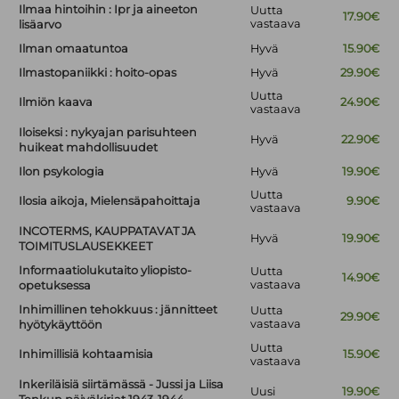
Ilmaa hintoihin : Ipr ja aineeton
Uutta
17.90€
vastaava
lisäarvo
Ilman omaatuntoa
Hyvä
15.90€
Ilmastopaniikki : hoito-opas
Hyvä
29.90€
Uutta
Ilmiön kaava
24.90€
vastaava
Iloiseksi : nykyajan parisuhteen
Hyvä
22.90€
huikeat mahdollisuudet
Ilon psykologia
Hyvä
19.90€
Uutta
Ilosia aikoja, Mielensäpahoittaja
9.90€
vastaava
INCOTERMS, KAUPPATAVAT JA
Hyvä
19.90€
TOIMITUSLAUSEKKEET
Informaatiolukutaito yliopisto-
Uutta
14.90€
vastaava
opetuksessa
Inhimillinen tehokkuus : jännitteet
Uutta
29.90€
vastaava
hyötykäyttöön
Uutta
Inhimillisiä kohtaamisia
15.90€
vastaava
Inkeriläisiä siirtämässä - Jussi ja Liisa
Uusi
19.90€