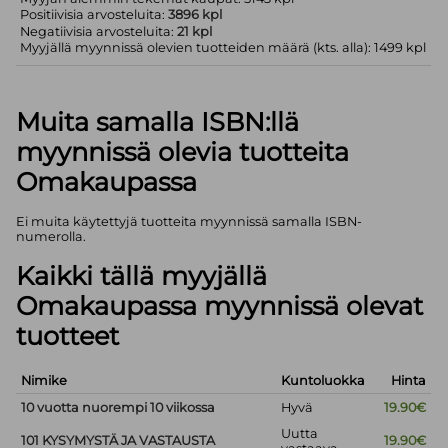
Positiivisia arvosteluita:
3896 kpl
Negatiivisia arvosteluita:
21 kpl
Myyjällä myynnissä olevien tuotteiden määrä (kts. alla): 1499 kpl
Muita samalla ISBN:llä
myynnissä olevia tuotteita
Omakaupassa
Ei muita käytettyjä tuotteita myynnissä samalla ISBN-
numerolla.
Kaikki tällä myyjällä
Omakaupassa myynnissä olevat
tuotteet
Nimike
Kuntoluokka
Hinta
10 vuotta nuorempi 10 viikossa
Hyvä
19.90€
Uutta
101 KYSYMYSTÄ JA VASTAUSTA
19.90€