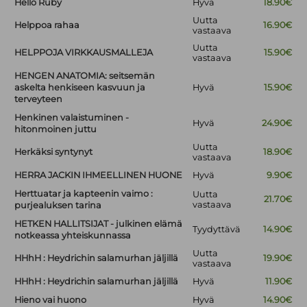
Hello Ruby
Hyvä
18.90€
Uutta
Helppoa rahaa
16.90€
vastaava
Uutta
HELPPOJA VIRKKAUSMALLEJA
15.90€
vastaava
HENGEN ANATOMIA: seitsemän
askelta henkiseen kasvuun ja
Hyvä
15.90€
terveyteen
Henkinen valaistuminen -
Hyvä
24.90€
hitonmoinen juttu
Uutta
Herkäksi syntynyt
18.90€
vastaava
HERRA JACKIN IHMEELLINEN HUONE
Hyvä
9.90€
Herttuatar ja kapteenin vaimo :
Uutta
21.70€
vastaava
purjealuksen tarina
HETKEN HALLITSIJAT - julkinen elämä
Tyydyttävä
14.90€
notkeassa yhteiskunnassa
Uutta
HHhH : Heydrichin salamurhan jäljillä
19.90€
vastaava
HHhH : Heydrichin salamurhan jäljillä
Hyvä
11.90€
Hieno vai huono
Hyvä
14.90€