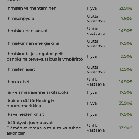
Ihmisen valmentaminen
Hyvä
21.90€
Uutta
Ihmisenpyörä
7.90€
vastaava
Uutta
Ihmiskaupan kasvot
14.90€
vastaava
Uutta
Ihmiskunnan energiakriisi
17.90€
vastaava
Ihmiskunta ja langaton peli:
Hyvä
19.90€
panoksina terveys, talous ja ympäristö
Uutta
Ihmisten asiat
13.90€
vastaava
Uutta
Ihon alaiset
14.90€
vastaava
Iisi - elämänasenne arkitaidoksi
Hyvä
17.90€
Ikuinen säätö: Helsingin
Hyvä
35.90€
huumemarkkinat
Ikävaiheiden kriisit
Hyvä
17.90€
Ikääntyvät juomatavat:
Uutta
Elämänkokemus ja muuttuva suhde
13.90€
vastaava
alkoholiin