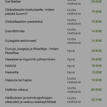
Get Better
29.90€
vastaava
Globalisaatio koetuksella : miten
Uutta
19.90€
vastaava
pärjää Suomi?
Uutta
Globalisaation paradoksi
19.90€
vastaava
Uutta
Graniittimies
14.90€
vastaava
Uutta
Gulagista selvinneet
14.90€
vastaava
Guruja, joogeja ja filosofeja - Intian
Hyvä
23.60€
filosofiaa
Haasteena myynnin johtaminen
Hyvä
29.90€
HAAVA
Hyvä
19.90€
Haaveita
Hyvä
15.90€
Uutta
Hajauta tai hajoa
19.90€
vastaava
Uutta
Hallinto-oikeus
69.90€
vastaava
Hallituksen ja toimitusjohtajan
Uutta
53.70€
vastaava
oikeudet ja vastuu osakeyhtiössä