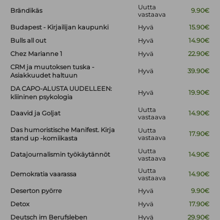
Uutta
Brändikäs
9.90€
vastaava
Budapest - Kirjailijan kaupunki
Hyvä
15.90€
Bulls all out
Hyvä
14.90€
Chez Marianne 1
Hyvä
22.90€
CRM ja muutoksen tuska -
Hyvä
39.90€
Asiakkuudet haltuun
DA CAPO-ALUSTA UUDELLEEN:
Hyvä
19.90€
kliininen psykologia
Uutta
Daavid ja Goljat
14.90€
vastaava
Das humoristische Manifest. Kirja
Uutta
17.90€
vastaava
stand up -komiikasta
Uutta
Datajournalismin työkäytännöt
14.90€
vastaava
Uutta
Demokratia vaarassa
14.90€
vastaava
Deserton pyörre
Hyvä
9.90€
Detox
Hyvä
17.90€
Deutsch im Berufsleben
Hyvä
29.90€