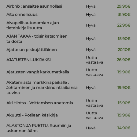
Airbnb : ansaitse asunnollasi
Hyvä
29.90€
Aito onnellisuus
Hyvä
31.90€
Aivopeili: autonomian ajan
Hyvä
22.90€
tieteiskirjallisuutta
AJAN TAKAA - toisinkatsomisen
Hyvä
15.90€
taidosta
Ajattelun pikkujättiläinen
Hyvä
20.10€
Uutta
AJATUSTEN LUKIJAKSI
26.90€
vastaava
Uutta
Ajatusten vangit karkumatkalla
19.90€
vastaava
Akatemiasta markkinapaikalle :
Johtaminen ja markkinointi aikansa
Hyvä
19.90€
kuvina
Uutta
Aki Hintsa - Voittamisen anatomia
15.90€
vastaava
Uutta
Akuutti - Potilaan käsikirja
19.90€
vastaava
ALASTON JA PUETTU. Ruumiin ja
Hyvä
14.90€
uskonnon ääret