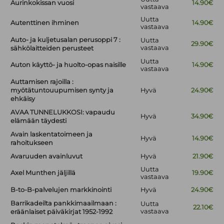
Aurinkokissan vuosi
14.90€
vastaava
Uutta
Autenttinen ihminen
14.90€
vastaava
Auto- ja kuljetusalan perusoppi 7 :
Uutta
29.90€
vastaava
sähkölaitteiden perusteet
Uutta
Auton käyttö- ja huolto-opas naisille
14.90€
vastaava
Auttamisen rajoilla :
myötätuntouupumisen synty ja
Hyvä
24.90€
ehkäisy
AVAA TUNNELUKKOSI: vapaudu
Hyvä
34.90€
elämään täydesti
Avain laskentatoimeen ja
Hyvä
14.90€
rahoitukseen
Avaruuden avainluvut
Hyvä
21.90€
Uutta
Axel Munthen jäljillä
19.90€
vastaava
B-to-B-palvelujen markkinointi
Hyvä
24.90€
Barrikadeilta pankkimaailmaan :
Uutta
22.10€
vastaava
eräänlaiset päiväkirjat 1952-1992