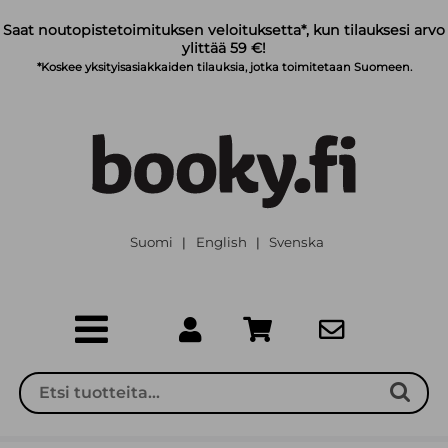
Siirry pääsisältöön
Saat noutopistetoimituksen veloituksetta*, kun tilauksesi arvo
ylittää 59 €!
*Koskee yksityisasiakkaiden tilauksia, jotka toimitetaan Suomeen.
Suomi
English
Svenska
|
|