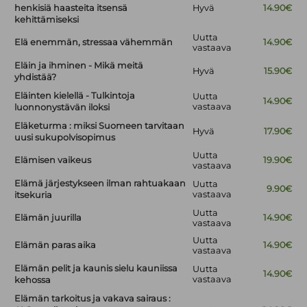
henkisiä haasteita itsensä
Hyvä
14.90€
kehittämiseksi
Uutta
Elä enemmän, stressaa vähemmän
14.90€
vastaava
Eläin ja ihminen - Mikä meitä
Hyvä
15.90€
yhdistää?
Eläinten kielellä - Tulkintoja
Uutta
14.90€
vastaava
luonnonystävän iloksi
Eläketurma : miksi Suomeen tarvitaan
Hyvä
17.90€
uusi sukupolvisopimus
Uutta
Elämisen vaikeus
19.90€
vastaava
Elämä järjestykseen ilman rahtuakaan
Uutta
9.90€
vastaava
itsekuria
Uutta
Elämän juurilla
14.90€
vastaava
Uutta
Elämän paras aika
14.90€
vastaava
Elämän pelit ja kaunis sielu kauniissa
Uutta
14.90€
vastaava
kehossa
Elämän tarkoitus ja vakava sairaus :