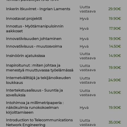
Uutta
Inkerin itkuvirret - Ingrian Laments
29.90€
vastaava
Innostavat projektit
Hyvä
19.90€
Innostus - Myötämanipuloinnin
Hyvä
17.90€
aakkoset
Innovatiivisuuden johtaminen
Hyvä
19.90€
Innovatiivisuus - muutosvoima
Hyvä
14.50€
Uutta
Insinöörin ajatuksissa
14.90€
vastaava
Inspiroitunut : miten johtaa ja
Uutta
19.90€
vastaava
menestyä muuttuvassa työelämässä
Internetvälittäjä ja tekijänoikeuden
Uutta
24.90€
vastaava
loukkaus
Intertekstuaalisuus - Suuntia ja
Uutta
14.90€
vastaava
sovelluksia
Intohimoa ja millimetripaperia :
näkökulmia runokokoelman
Hyvä
19.90€
kirjoittamiseen
Introduction to Telecommunications
Uutta
35.00€
vastaava
Network Engineering