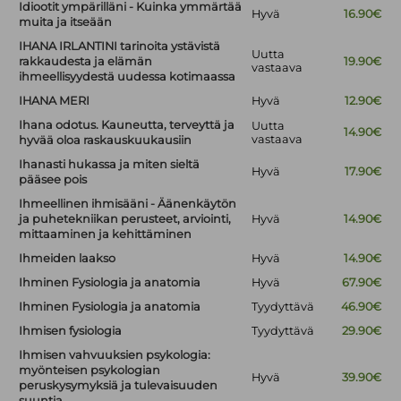
Idiootit ympärilläni - Kuinka ymmärtää
Hyvä
16.90€
muita ja itseään
IHANA IRLANTINI tarinoita ystävistä
Uutta
rakkaudesta ja elämän
19.90€
vastaava
ihmeellisyydestä uudessa kotimaassa
IHANA MERI
Hyvä
12.90€
Ihana odotus. Kauneutta, terveyttä ja
Uutta
14.90€
vastaava
hyvää oloa raskauskuukausiin
Ihanasti hukassa ja miten sieltä
Hyvä
17.90€
pääsee pois
Ihmeellinen ihmisääni - Äänenkäytön
ja puhetekniikan perusteet, arviointi,
Hyvä
14.90€
mittaaminen ja kehittäminen
Ihmeiden laakso
Hyvä
14.90€
Ihminen Fysiologia ja anatomia
Hyvä
67.90€
Ihminen Fysiologia ja anatomia
Tyydyttävä
46.90€
Ihmisen fysiologia
Tyydyttävä
29.90€
Ihmisen vahvuuksien psykologia:
myönteisen psykologian
Hyvä
39.90€
peruskysymyksiä ja tulevaisuuden
suuntia