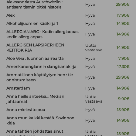
Aleksandriasta Auschwitziin :
Hyvä
29.90€
antisemitismin pitkä historia
Alex
Hyvä
17.90€
Alkoholijuomien käsikirja 1
Hyvä
14.90€
ALLERGIAN ABC - Kodin allergiaopas
Hyvä
14.90€
kodin allergiaopas
ALLERGISEN LAPSIPERHEEN
Uutta
14.90€
vastaava
KEITTOKIRJA
Aloe Vera : luonnon aarreaitta
Hyvä
7.90€
Amerikanenglannin slangisanakirja
Hyvä
17.30€
Ammatillinen käyttäytyminen : tie
Hyvä
29.90€
onnistumiseen
Amsterdam
Hyvä
14.90€
Anna heille anteeksi... Median
Uutta
9.90€
vastaava
jahtaamat
Anna mielesi toipua
Hyvä
15.90€
Anna mun kaikki kestää. Sovinnon
Hyvä
14.90€
kirja
Anna tähtien johdattaa sinut
Uutta
15.90€