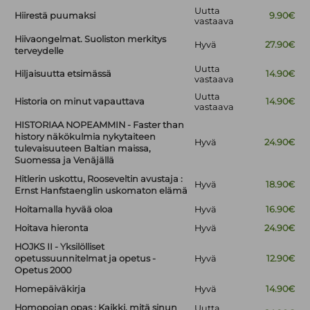
Uutta
Hiirestä puumaksi
9.90€
vastaava
Hiivaongelmat. Suoliston merkitys
Hyvä
27.90€
terveydelle
Uutta
Hiljaisuutta etsimässä
14.90€
vastaava
Uutta
Historia on minut vapauttava
14.90€
vastaava
HISTORIAA NOPEAMMIN - Faster than
history näkökulmia nykytaiteen
Hyvä
24.90€
tulevaisuuteen Baltian maissa,
Suomessa ja Venäjällä
Hitlerin uskottu, Rooseveltin avustaja :
Hyvä
18.90€
Ernst Hanfstaenglin uskomaton elämä
Hoitamalla hyvää oloa
Hyvä
16.90€
Hoitava hieronta
Hyvä
24.90€
HOJKS II - Yksilölliset
opetussuunnitelmat ja opetus -
Hyvä
12.90€
Opetus 2000
Homepäiväkirja
Hyvä
14.90€
Homopojan opas : Kaikki, mitä sinun
Uutta