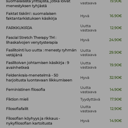
suomalaisista yrittäjistä, jotka loivat
19.90€
vastaava
menestyksen tyhjästä
Faktat tiskiin! : suomalaisen
Hyvä
16.90€
faktantarkistuksen käsikirja
Uutta
FARKKUKIRJA
12.90€
vastaava
Fascial Stretch Therapy TM :
Hyvä
24.90€
lihaskalvojen venytysterapia
Fasilitointi luo uutta : menesty ryhmän
Uutta
29.90€
vastaava
vetäjänä
Fasilitoivan johtamisen käsikirja : 9
Uutta
19.90€
vastaava
avainhetkeä
Feldenkrais-menetelmä - 50
Hyvä
32.90€
harjoitusta luontevaan liikkumiseen
Uutta
Feministinen filosofia
14.90€
vastaava
Fiktion mieli
Tyydyttävä
17.90€
Uutta
Filosofiafailit
12.90€
vastaava
Filosofian köyhyys ja rikkaus -
Hyvä
14.90€
nykyfilosofian kartoitusta