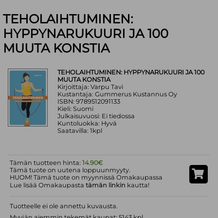
TEHOLAIHTUMINEN:
HYPPYNARUKUURI JA 100
MUUTA KONSTIA
TEHOLAIHTUMINEN: HYPPYNARUKUURI JA 100
MUUTA KONSTIA
Kirjoittaja: Varpu Tavi
Kustantaja: Gummerus Kustannus Oy
ISBN: 9789512091133
Kieli: Suomi
Julkaisuvuosi: Ei tiedossa
Kuntoluokka: Hyvä
Saatavilla: 1kpl
Tämän tuotteen hinta:
14.90€
Tämä tuote on uutena loppuunmyyty.
HUOM! Tämä tuote on myynnissä Omakaupassa
Lue lisää Omakaupasta
tämän linkin
kautta!
Tuotteelle ei ole annettu kuvausta.
Myyjän aiemmin tekemät kaupat: 5143 kpl