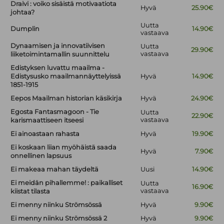
Draivi : voiko sisäistä motivaatiota
Hyvä
25.90€
johtaa?
Uutta
Dumplin
14.90€
vastaava
Dynaamisen ja innovatiivisen
Uutta
29.90€
vastaava
liiketoimintamallin suunnittelu
Edistyksen luvattu maailma -
Edistysusko maailmannäyttelyissä
Hyvä
14.90€
1851-1915
Eepos Maailman historian käsikirja
Hyvä
24.90€
Egosta Fantasmagoon - Tie
Uutta
22.90€
vastaava
karismaattiseen itseesi
Ei ainoastaan rahasta
Hyvä
19.90€
Ei koskaan liian myöhäistä saada
Hyvä
7.90€
onnellinen lapsuus
Ei makeaa mahan täydeltä
Uusi
14.90€
Ei meidän pihallemme! : paikalliset
Uutta
16.90€
vastaava
kiistat tilasta
Ei menny niinku Strömsössä
Hyvä
9.90€
Ei menny niinku Strömsössä 2
Hyvä
9.90€