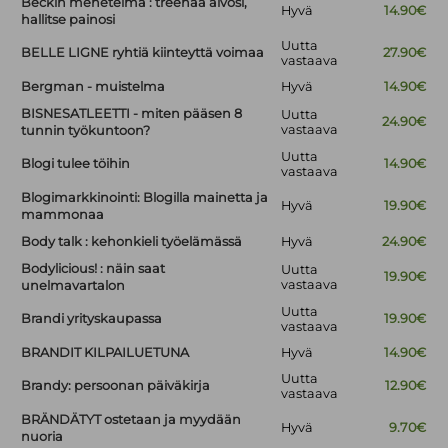
Beckin menetelmä : treenaa aivosi,
Hyvä
14.90€
hallitse painosi
Uutta
BELLE LIGNE ryhtiä kiinteyttä voimaa
27.90€
vastaava
Bergman - muistelma
Hyvä
14.90€
BISNESATLEETTI - miten pääsen 8
Uutta
24.90€
vastaava
tunnin työkuntoon?
Uutta
Blogi tulee töihin
14.90€
vastaava
Blogimarkkinointi: Blogilla mainetta ja
Hyvä
19.90€
mammonaa
Body talk : kehonkieli työelämässä
Hyvä
24.90€
Bodylicious! : näin saat
Uutta
19.90€
vastaava
unelmavartalon
Uutta
Brandi yrityskaupassa
19.90€
vastaava
BRANDIT KILPAILUETUNA
Hyvä
14.90€
Uutta
Brandy: persoonan päiväkirja
12.90€
vastaava
BRÄNDÄTYT ostetaan ja myydään
Hyvä
9.70€
nuoria