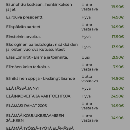
Ei unohdu koskaan : henkirikoksen
Uutta
19.90€
vastaava
jäljet
Ei, rouva presidentti
Hyvä
14.90€
Uutta
Eilispäivän aarteet
14.90€
vastaava
Einsteinin arvoitus
Hyvä
17.90€
Ekologinen parasitologia : nisäkkäiden
Hyvä
13.90€
ja loisten vuorovaikutussuhteet
Elias Lönnrot - Elämä ja toiminta.
Uusi
21.90€
Uutta
Elimäen koko tarkoitus
7.90€
vastaava
Uutta
Elinikäinen oppija - Livslångt lärande
14.90€
vastaava
ELÄ TÄSSÄ JA NYT
Hyvä
12.90€
ELÄINKOKEITA JA VAIHTOEHTOJA
Hyvä
24.90€
Uutta
ELÄMÄSI RAHAT 2006
14.90€
vastaava
ELÄMÄÄ KOULUKIUSAAMISEN
Uutta
14.90€
vastaava
JÄLKEEN
ELÄMÄÄ TYÖSSÄ-TYÖTÄ ELÄMÄSSÄ