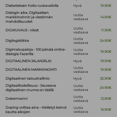
Diabeteksen hoito ruokavaliolla
Hyvä
19.90€
Dialogin aika. Digitaalisen
Uutta
markkinoinnin ja viestinnän
14.90€
vastaava
mahdollisuudet
Uutta
DIGIKUVAUS : niksit
11.90€
vastaava
Uutta
Digilogistiikka
24.90€
vastaava
Digimakupaloja - 100 päivää online-
Uutta
19.90€
vastaava
dialogia Fazerilla
DIGITAALINEN JALANJÄLKI
Hyvä
19.90€
Uutta
DIGITAALINEN MARKKINOINTI
19.90€
vastaava
Digitaalinen taloushallinto
Hyvä
32.90€
Digitaalitodellisuus - Seuraava
Uutta
24.90€
vastaava
digitaalinen murros on täällä
Uutta
Dobermanni
12.90€
vastaava
Doping voittaa aina – Kielletyt keinot
Uutta
15.90€
vastaava
kautta aikojen