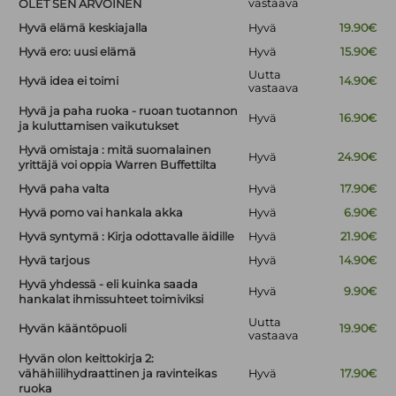
vastaava
OLET SEN ARVOINEN
Hyvä elämä keskiajalla
Hyvä
19.90€
Hyvä ero: uusi elämä
Hyvä
15.90€
Uutta
Hyvä idea ei toimi
14.90€
vastaava
Hyvä ja paha ruoka - ruoan tuotannon
Hyvä
16.90€
ja kuluttamisen vaikutukset
Hyvä omistaja : mitä suomalainen
Hyvä
24.90€
yrittäjä voi oppia Warren Buffettilta
Hyvä paha valta
Hyvä
17.90€
Hyvä pomo vai hankala akka
Hyvä
6.90€
Hyvä syntymä : Kirja odottavalle äidille
Hyvä
21.90€
Hyvä tarjous
Hyvä
14.90€
Hyvä yhdessä - eli kuinka saada
Hyvä
9.90€
hankalat ihmissuhteet toimiviksi
Uutta
Hyvän kääntöpuoli
19.90€
vastaava
Hyvän olon keittokirja 2:
vähähiilihydraattinen ja ravinteikas
Hyvä
17.90€
ruoka