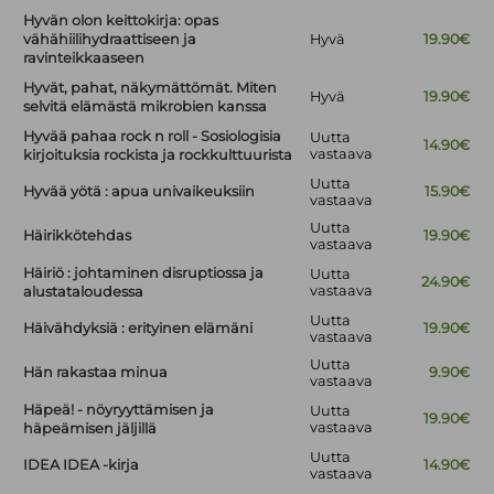
Hyvän olon keittokirja: opas
vähähiilihydraattiseen ja
Hyvä
19.90€
ravinteikkaaseen
Hyvät, pahat, näkymättömät. Miten
Hyvä
19.90€
selvitä elämästä mikrobien kanssa
Hyvää pahaa rock n roll - Sosiologisia
Uutta
14.90€
vastaava
kirjoituksia rockista ja rockkulttuurista
Uutta
Hyvää yötä : apua univaikeuksiin
15.90€
vastaava
Uutta
Häirikkötehdas
19.90€
vastaava
Häiriö : johtaminen disruptiossa ja
Uutta
24.90€
vastaava
alustataloudessa
Uutta
Häivähdyksiä : erityinen elämäni
19.90€
vastaava
Uutta
Hän rakastaa minua
9.90€
vastaava
Häpeä! - nöyryyttämisen ja
Uutta
19.90€
vastaava
häpeämisen jäljillä
Uutta
IDEA IDEA -kirja
14.90€
vastaava