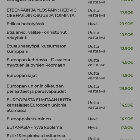
vastaava
ETEENPÄIN JA YLÖSPÄIN : HEDVIG
Uutta
17.90€
vastaava
GEBHARDIN OSUUS JA TOIMINTA
Etiikka hoitotyössä
Hyvä
29.90€
Etsi, arvioi, valitse - onnistunut
Uutta
19.90€
vastaava
rekrytointi
Eturauhassyöpä: kutsumaton
Uutta
12.90€
vastaava
kumppani
Euroopan kehdossa - 12 avainta
Uutta
14.90€
vastaava
myyttien ja pyhien Roomaan
Uutta
Euroopan rajat
11.90€
vastaava
Euroopan unionin oikeuden
Uutta
29.90€
vastaava
periaatteet ja perusvapaudet
EUROOPASTA EI MITÄÄN UUTTA -
Uutta
kansalaiset Euroopan unionia
14.90€
vastaava
etsimässä
Eurooppalaistuminen
Hyvä
14.90€
EUTANASIA - hyvä kuolema
Hyvä
17.90€
Exit : 15 inspiroivaa tositarinaa
Uutta