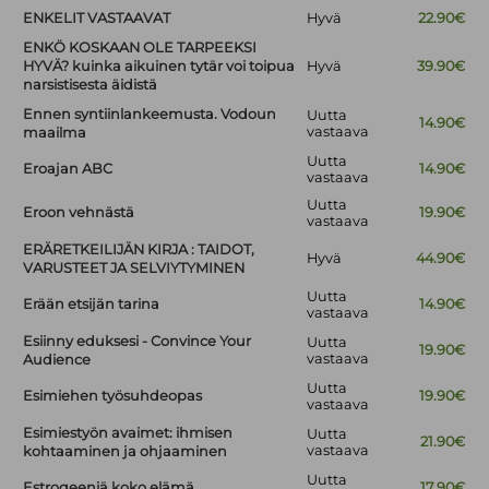
ENKELIT VASTAAVAT
Hyvä
22.90€
ENKÖ KOSKAAN OLE TARPEEKSI
HYVÄ? kuinka aikuinen tytär voi toipua
Hyvä
39.90€
narsistisesta äidistä
Ennen syntiinlankeemusta. Vodoun
Uutta
14.90€
vastaava
maailma
Uutta
Eroajan ABC
14.90€
vastaava
Uutta
Eroon vehnästä
19.90€
vastaava
ERÄRETKEILIJÄN KIRJA : TAIDOT,
Hyvä
44.90€
VARUSTEET JA SELVIYTYMINEN
Uutta
Erään etsijän tarina
14.90€
vastaava
Esiinny eduksesi - Convince Your
Uutta
19.90€
vastaava
Audience
Uutta
Esimiehen työsuhdeopas
19.90€
vastaava
Esimiestyön avaimet: ihmisen
Uutta
21.90€
vastaava
kohtaaminen ja ohjaaminen
Uutta
Estrogeeniä koko elämä
17.90€