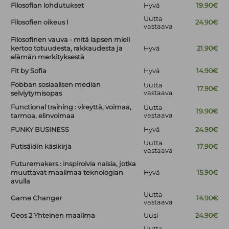
Filosofian lohdutukset
Hyvä
19.90€
Uutta
Filosofien oikeus I
24.90€
vastaava
Filosofinen vauva - mitä lapsen mieli
kertoo totuudesta, rakkaudesta ja
Hyvä
21.90€
elämän merkityksestä
Fit by Sofia
Hyvä
14.90€
Fobban sosiaalisen median
Uutta
17.90€
vastaava
selviytymisopas
Functional training : vireyttä, voimaa,
Uutta
19.90€
vastaava
tarmoa, elinvoimaa
FUNKY BUSINESS
Hyvä
24.90€
Uutta
Futisäidin käsikirja
17.90€
vastaava
Futuremakers : inspiroivia naisia, jotka
muuttavat maailmaa teknologian
Hyvä
15.90€
avulla
Uutta
Game Changer
14.90€
vastaava
Geos 2 Yhteinen maailma
Uusi
24.90€
Uutta