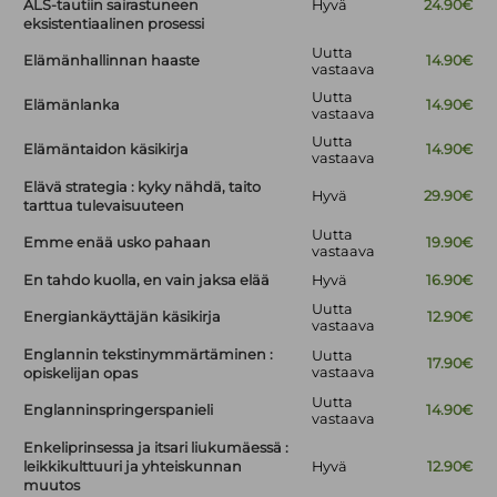
ALS-tautiin sairastuneen
Hyvä
24.90€
eksistentiaalinen prosessi
Uutta
Elämänhallinnan haaste
14.90€
vastaava
Uutta
Elämänlanka
14.90€
vastaava
Uutta
Elämäntaidon käsikirja
14.90€
vastaava
Elävä strategia : kyky nähdä, taito
Hyvä
29.90€
tarttua tulevaisuuteen
Uutta
Emme enää usko pahaan
19.90€
vastaava
En tahdo kuolla, en vain jaksa elää
Hyvä
16.90€
Uutta
Energiankäyttäjän käsikirja
12.90€
vastaava
Englannin tekstinymmärtäminen :
Uutta
17.90€
vastaava
opiskelijan opas
Uutta
Englanninspringerspanieli
14.90€
vastaava
Enkeliprinsessa ja itsari liukumäessä :
leikkikulttuuri ja yhteiskunnan
Hyvä
12.90€
muutos