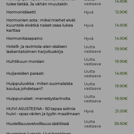
14.90€
vastaava
tulee tietää. Ja vähän muutakin
Hormonidieetti
Hyvä
12.90€
Hormonien sota : miksi miehet eivät
kuuntele eivätkä naiset osaa lukea
Hyvä
14.90€
karttaa
Hormonitasapaino
Hyvä
14.90€
Hotelli- ja ravintola-alan sisäisen
Uutta
19.90€
vastaava
laskentatoimen harjoituskirja
Uutta
Huhtikuun morsian
19.90€
vastaava
Uutta
Huijareiden paraati
14.90€
vastaava
Huippuluokka : miten suomalaista
Uutta
19.90€
vastaava
koulua johdetaan?
Uutta
Huippunaiset : menestystarinoita
19.90€
vastaava
HUIVI ASUSTEENA - 50 tapaa solmia
Hyvä
21.00€
huivi - opas värien ja tyylin maailmaan
Uutta
Huolellisuusvelvollisuus säätiössä
39.90€
vastaava
Huomisen jumala. Uusi henkinen