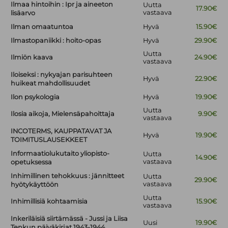
Ilmaa hintoihin : Ipr ja aineeton
Uutta
17.90€
vastaava
lisäarvo
Ilman omaatuntoa
Hyvä
15.90€
Ilmastopaniikki : hoito-opas
Hyvä
29.90€
Uutta
Ilmiön kaava
24.90€
vastaava
Iloiseksi : nykyajan parisuhteen
Hyvä
22.90€
huikeat mahdollisuudet
Ilon psykologia
Hyvä
19.90€
Uutta
Ilosia aikoja, Mielensäpahoittaja
9.90€
vastaava
INCOTERMS, KAUPPATAVAT JA
Hyvä
19.90€
TOIMITUSLAUSEKKEET
Informaatiolukutaito yliopisto-
Uutta
14.90€
vastaava
opetuksessa
Inhimillinen tehokkuus : jännitteet
Uutta
29.90€
vastaava
hyötykäyttöön
Uutta
Inhimillisiä kohtaamisia
15.90€
vastaava
Inkeriläisiä siirtämässä - Jussi ja Liisa
Uusi
19.90€
Tenkun päiväkirjat 1943-1944