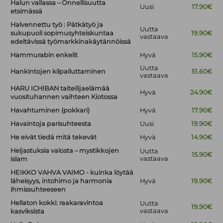
Halun vallassa – Onnellisuutta
Uusi
17.90€
etsimässä
Halvennettu työ : Pätkätyö ja
Uutta
sukupuoli sopimusyhteiskuntaa
19.90€
vastaava
edeltävissä työmarkkinakäytännöissä
Hammurabin enkelit
Hyvä
15.90€
Uutta
Hankintojen kilpailuttaminen
51.60€
vastaava
HARU ICHIBAN taiteilijaelämää
Hyvä
24.90€
vuosituhannen vaihteen Kiotossa
Havahtuminen (pokkari)
Hyvä
17.90€
Havaintoja parisuhteesta
Uusi
19.90€
He eivät tiedä mitä tekevät
Hyvä
14.90€
Heijastuksia valosta – mystikkojen
Uutta
15.90€
vastaava
islam
HEIKKO VAHVA VAIMO - kuinka löytää
läheisyys, intohimo ja harmonia
Hyvä
19.90€
ihmissuhteeseen
Hellaton kokki: raakaravintoa
Uutta
19.90€
vastaava
kasviksista