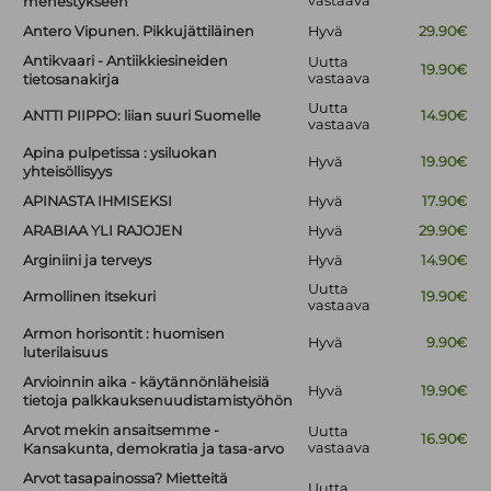
vastaava
menestykseen
Antero Vipunen. Pikkujättiläinen
Hyvä
29.90€
Antikvaari - Antiikkiesineiden
Uutta
19.90€
vastaava
tietosanakirja
Uutta
ANTTI PIIPPO: liian suuri Suomelle
14.90€
vastaava
Apina pulpetissa : ysiluokan
Hyvä
19.90€
yhteisöllisyys
APINASTA IHMISEKSI
Hyvä
17.90€
ARABIAA YLI RAJOJEN
Hyvä
29.90€
Arginiini ja terveys
Hyvä
14.90€
Uutta
Armollinen itsekuri
19.90€
vastaava
Armon horisontit : huomisen
Hyvä
9.90€
luterilaisuus
Arvioinnin aika - käytännönläheisiä
Hyvä
19.90€
tietoja palkkauksenuudistamistyöhön
Arvot mekin ansaitsemme -
Uutta
16.90€
vastaava
Kansakunta, demokratia ja tasa-arvo
Arvot tasapainossa? Mietteitä
Uutta