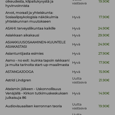
oikeudesta, kilpailukyvystä ja
19.90€
vastaava
hyvinvoinnista
Arvot, moraali ja yhteiskunta:
Sosiaalipsykologisia näkökulmia
Hyvä
17.90€
yhteiskunnan muutokseen
ASAHI: terveysliikuntaa kaikille
Hyvä
24.90€
Asiakkaan aikakausi
Hyvä
29.90€
ASIAKKUUSOSAAMINEN-KUUNTELE
Hyvä
24.90€
ASIAKASTASI
Asiantuntijasta esimies
Hyvä
27.90€
Asmo - no exit : kuinka tapoin rakkaani
Hyvä
17.90€
ja muita tarinoita start-up-maailmasta
ASTANGAJOOGA
Hyvä
15.90€
Uutta
Astrid Lindgren
21.90€
vastaava
Ateismin jälkeen - Uskonnollisuus
Venäjällä - Kirkon tutkimuskeskuksen
Hyvä
14.90€
julkaisuja 86
Uutta
Audiovisuaalisen kerronnan teoria
19.90€
vastaava
Uutta