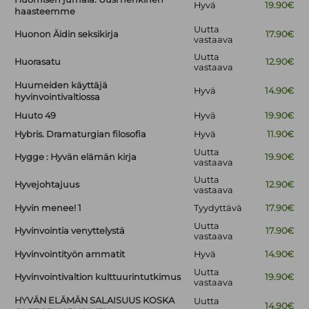
Hyvä
19.90€
haasteemme
Uutta
Huonon Äidin seksikirja
17.90€
vastaava
Uutta
Huorasatu
12.90€
vastaava
Huumeiden käyttäjä
Hyvä
14.90€
hyvinvointivaltiossa
Huuto 49
Hyvä
19.90€
Hybris. Dramaturgian filosofia
Hyvä
11.90€
Uutta
Hygge : Hyvän elämän kirja
19.90€
vastaava
Uutta
Hyvejohtajuus
12.90€
vastaava
Hyvin menee! 1
Tyydyttävä
17.90€
Uutta
Hyvinvointia venyttelystä
17.90€
vastaava
Hyvinvointityön ammatit
Hyvä
14.90€
Uutta
Hyvinvointivaltion kulttuurintutkimus
19.90€
vastaava
HYVÄN ELÄMÄN SALAISUUS KOSKA
Uutta
14.90€