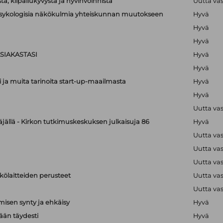
a, kilpailukyvystä ja hyvinvoinnista
Uutta va
lipsykologisia näkökulmia yhteiskunnan muutokseen
Hyvä
Hyvä
Hyvä
SIAKASTASI
Hyvä
Hyvä
i ja muita tarinoita start-up-maailmasta
Hyvä
Hyvä
Uutta va
äjällä - Kirkon tutkimuskeskuksen julkaisuja 86
Hyvä
Uutta va
Uutta va
Uutta va
hkölaitteiden perusteet
Uutta va
Uutta va
isen synty ja ehkäisy
Hyvä
än täydesti
Hyvä