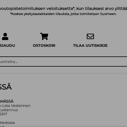
noutopistetoimituksen veloituksetta*, kun tilauksesi arvo ylittää
*Koskee yksityisasiakkaiden tilauksia, jotka toimitetaan Suomeen.
IRJAUDU
OSTOSKORI
TILAA UUTISKIRJE
SSÄ
ÄMÄSSÄ
ko-Liisa Vesterinen
Kustannus
5917
 tiedossa
yvä