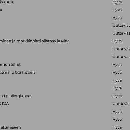
lisuutta
Hyvä
ta
Hyvä
Hyvä
Uutta va
Uutta va
minen ja markkinointi aikansa kuvina
Hyvä
Uutta va
Uutta va
nnon ääret
Hyvä
ismin pitkä historia
Hyvä
Hyvä
Hyvä
odin allergiaopas
Hyvä
IRJA
Uutta va
Hyvä
Hyvä
nistumiseen
Hyvä