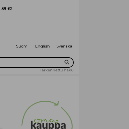
 59 €!
Suomi
English
Svenska
|
|
Tarkennettu haku