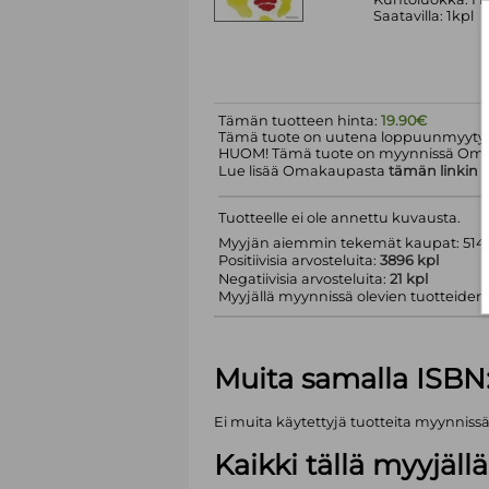
Saatavilla: 1kpl
Tämän tuotteen hinta:
19.90€
Tämä tuote on uutena loppuunmyyty.
HUOM! Tämä tuote on myynnissä Om
Lue lisää Omakaupasta
tämän linkin
k
Tuotteelle ei ole annettu kuvausta.
Myyjän aiemmin tekemät kaupat: 5143
Positiivisia arvosteluita:
3896 kpl
Negatiivisia arvosteluita:
21 kpl
Myyjällä myynnissä olevien tuotteiden m
Muita samalla ISBN
Ei muita käytettyjä tuotteita myynniss
Kaikki tällä myyjäl