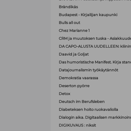
Brändikäs
Budapest - Kirjailijan kaupunki
Bulls all out
Chez Marianne 1
CRM ja muutoksen tuska - Asiakkuude
DA CAPO-ALUSTA UUDELLEEN: kliinin
Daavid ja Goljat
Das humoristische Manifest. Kirja sta
Datajournalismin työkäytännöt
Demokratia vaarassa
Deserton pyörre
Detox
Deutsch im Berufsleben
Diabeteksen hoito ruokavaliolla
Dialogin aika. Digitaalisen markkinoi
DIGIKUVAUS : niksit