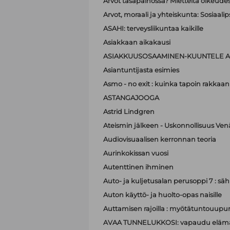
Arvot tasapainossa? Mietteitä oikeudest
Arvot, moraali ja yhteiskunta: Sosiaa
ASAHI: terveysliikuntaa kaikille
Asiakkaan aikakausi
ASIAKKUUSOSAAMINEN-KUUNTELE A
Asiantuntijasta esimies
Asmo - no exit : kuinka tapoin rakkaan
ASTANGAJOOGA
Astrid Lindgren
Ateismin jälkeen - Uskonnollisuus Ven
Audiovisuaalisen kerronnan teoria
Aurinkokissan vuosi
Autenttinen ihminen
Auto- ja kuljetusalan perusoppi 7 : sä
Auton käyttö- ja huolto-opas naisille
Auttamisen rajoilla : myötätuntouupum
AVAA TUNNELUKKOSI: vapaudu elämä