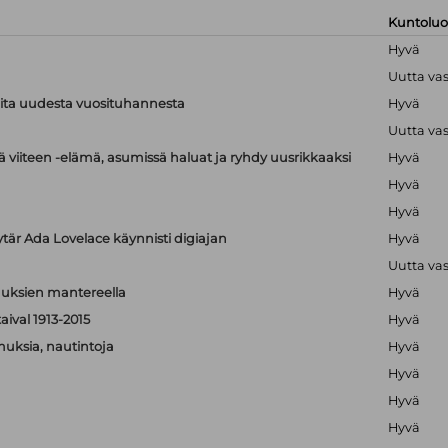
Kuntolu
Hyvä
Uutta va
ioita uudesta vuosituhannesta
Hyvä
Uutta va
 viiteen -elämä, asumissä haluat ja ryhdy uusrikkaaksi
Hyvä
Hyvä
Hyvä
ytär Ada Lovelace käynnisti digiajan
Hyvä
Uutta va
isuuksien mantereella
Hyvä
aival 1913-2015
Hyvä
muksia, nautintoja
Hyvä
Hyvä
Hyvä
Hyvä