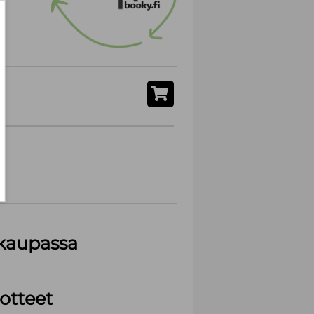
akaupassa
otteet