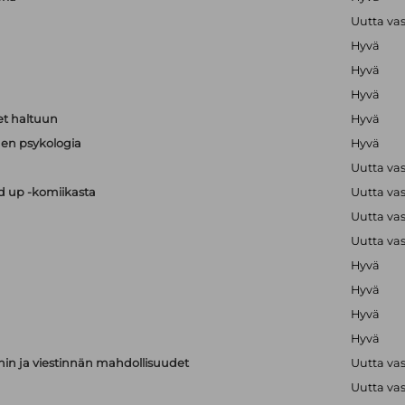
Uutta va
Hyvä
Hyvä
Hyvä
t haltuun
Hyvä
en psykologia
Hyvä
Uutta va
nd up -komiikasta
Uutta va
Uutta va
Uutta va
Hyvä
Hyvä
Hyvä
Hyvä
nnin ja viestinnän mahdollisuudet
Uutta va
Uutta va