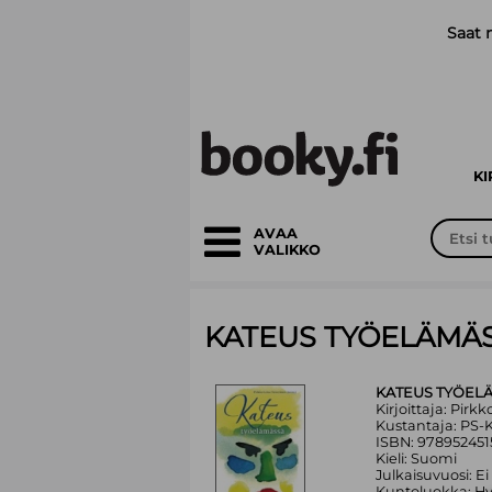
Siirry pääsisältöön
Saat 
K
AVAA
VALIKKO
KATEUS TYÖELÄMÄ
KATEUS TYÖEL
Kirjoittaja: Pirk
Kustantaja: PS-
ISBN: 978952451
Kieli: Suomi
Julkaisuvuosi: Ei
Kuntoluokka: H