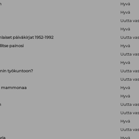
n
Hyvä
Hyvä
Uutta va
Hyvä
aiset päiväkirjat 1952-1992
Uutta va
itse painosi
Hyvä
Uutta va
Hyvä
nin työkuntoon?
Uutta va
Uutta va
a ja mammonaa
Hyvä
Hyvä
n
Uutta va
Uutta va
Hyvä
Uutta va
ria
Hyvä