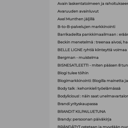
Avain laskentatoimeen ja rahoituksee
Avaruuden avainluvut
Axel Munthen jäljillä
B-to-B-palvelujen markkinointi
Barrikadeilta pankkimaailmaan : eräänl
Beckin menetelmä : treenaa aivosi, hall
BELLE LIGNE ryhtiä kiinteyttä voimaa
Bergman - muistelma
BISNESATLEETTI - miten pääsen 8 tun
Blogi tulee töihin
Blogimarkkinointi: Blogilla mainett
Body talk : kehonkieli työelämässä
Bodylicious! : näin saat unelmavartalo
Brandi yrityskaupassa
BRANDIT KILPAILUETUNA
Brandy: persoonan päiväkirja
BRÄNDÄTYT ostetaan ja myydään nuo