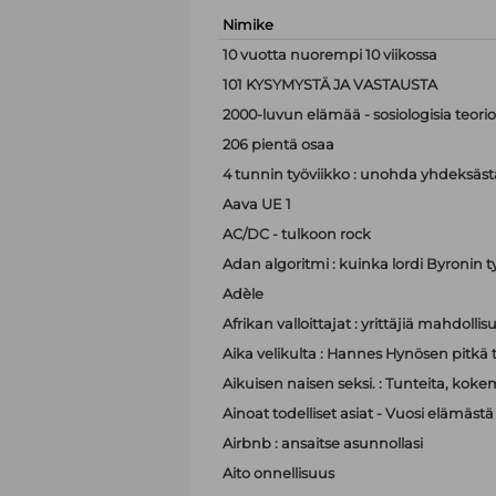
Nimike
10 vuotta nuorempi 10 viikossa
101 KYSYMYSTÄ JA VASTAUSTA
2000-luvun elämää - sosiologisia teor
206 pientä osaa
4 tunnin työviikko : unohda yhdeksästä
Aava UE 1
AC/DC - tulkoon rock
Adan algoritmi : kuinka lordi Byronin t
Adèle
Afrikan valloittajat : yrittäjiä mahdoll
Aika velikulta : Hannes Hynösen pitkä t
Aikuisen naisen seksi. : Tunteita, koke
Ainoat todelliset asiat - Vuosi elämästä
Airbnb : ansaitse asunnollasi
Aito onnellisuus