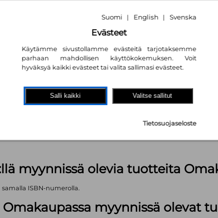
Suomi
English
Svenska
|
|
Evästeet
Käytämme sivustollamme evästeitä tarjotaksemme
parhaan mahdollisen käyttökokemuksen. Voit
hyväksyä kaikki evästeet tai valita sallimasi evästeet.
akaupassa
autta!
Salli kaikki
Valitse sallitut
 kpl
Tietosuojaseloste
äärä (kts. alla): 1499 kpl
:llä myynnissä olevia tuotteita Om
ä samalla ISBN-numerolla.
lä Omakaupassa myynnissä olevat tu