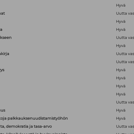
Hyvä
mat
Uutta va
Hyvä
ja
Hyvä
ykseen
Uutta va
Hyvä
kirja
Uutta va
Uutta va
yys
Hyvä
Hyvä
Hyvä
Hyvä
Uutta va
uus
Hyvä
ietoja palkkauksenuudistamistyöhön
Hyvä
a, demokratia ja tasa-arvo
Uutta va