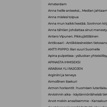
Amsterdam
Anna heille anteeksi... Median jahtaa
Anna mielesi toipua
Anna mun kaikki kestää. Sovinnon kir
Anna tähtien johdattaa sinut menest
Antero Vipunen. Pikkujättiläinen
Antikvaari - Antiikkiesineiden tietosana
ANTTI PIIPPO: liian suuri Suomelle
Apina pulpetissa : ysiluokan yhteisöllis
APINASTA IHMISEKSI
ARABIAA YLI RAJOJEN
Arginiini ja terveys
Armollinen itsekuri
Armon horisontit : huomisen luterilais
Arvioinnin aika - käytännönläheisiä t
Arvot mekin ansaitsemme - Kansakunt