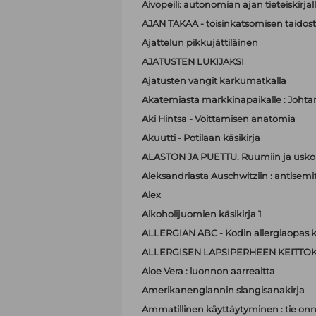
Aivopeili: autonomian ajan tieteiskirjal
AJAN TAKAA - toisinkatsomisen taidos
Ajattelun pikkujättiläinen
AJATUSTEN LUKIJAKSI
Ajatusten vangit karkumatkalla
Akatemiasta markkinapaikalle : Johta
Aki Hintsa - Voittamisen anatomia
Akuutti - Potilaan käsikirja
ALASTON JA PUETTU. Ruumiin ja usko
Aleksandriasta Auschwitziin : antisemit
Alex
Alkoholijuomien käsikirja 1
ALLERGIAN ABC - Kodin allergiaopas k
ALLERGISEN LAPSIPERHEEN KEITTOK
Aloe Vera : luonnon aarreaitta
Amerikanenglannin slangisanakirja
Ammatillinen käyttäytyminen : tie on