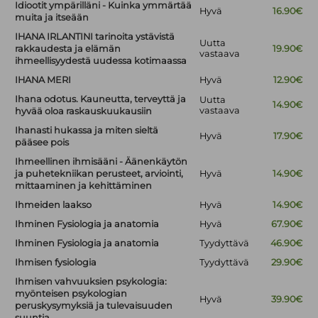
Idiootit ympärilläni - Kuinka ymmärtää
Hyvä
16.90€
muita ja itseään
IHANA IRLANTINI tarinoita ystävistä
Uutta
rakkaudesta ja elämän
19.90€
vastaava
ihmeellisyydestä uudessa kotimaassa
IHANA MERI
Hyvä
12.90€
Ihana odotus. Kauneutta, terveyttä ja
Uutta
14.90€
vastaava
hyvää oloa raskauskuukausiin
Ihanasti hukassa ja miten sieltä
Hyvä
17.90€
pääsee pois
Ihmeellinen ihmisääni - Äänenkäytön
ja puhetekniikan perusteet, arviointi,
Hyvä
14.90€
mittaaminen ja kehittäminen
Ihmeiden laakso
Hyvä
14.90€
Ihminen Fysiologia ja anatomia
Hyvä
67.90€
Ihminen Fysiologia ja anatomia
Tyydyttävä
46.90€
Ihmisen fysiologia
Tyydyttävä
29.90€
Ihmisen vahvuuksien psykologia:
myönteisen psykologian
Hyvä
39.90€
peruskysymyksiä ja tulevaisuuden
suuntia