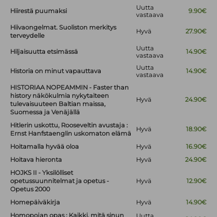
Uutta
Hiirestä puumaksi
9.90€
vastaava
Hiivaongelmat. Suoliston merkitys
Hyvä
27.90€
terveydelle
Uutta
Hiljaisuutta etsimässä
14.90€
vastaava
Uutta
Historia on minut vapauttava
14.90€
vastaava
HISTORIAA NOPEAMMIN - Faster than
history näkökulmia nykytaiteen
Hyvä
24.90€
tulevaisuuteen Baltian maissa,
Suomessa ja Venäjällä
Hitlerin uskottu, Rooseveltin avustaja :
Hyvä
18.90€
Ernst Hanfstaenglin uskomaton elämä
Hoitamalla hyvää oloa
Hyvä
16.90€
Hoitava hieronta
Hyvä
24.90€
HOJKS II - Yksilölliset
opetussuunnitelmat ja opetus -
Hyvä
12.90€
Opetus 2000
Homepäiväkirja
Hyvä
14.90€
Homopojan opas : Kaikki, mitä sinun
Uutta