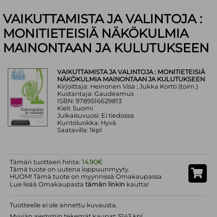
VAIKUTTAMISTA JA VALINTOJA :
MONITIETEISIÄ NÄKÖKULMIA
MAINONTAAN JA KULUTUKSEEN
VAIKUTTAMISTA JA VALINTOJA : MONITIETEISIÄ
NÄKÖKULMIA MAINONTAAN JA KULUTUKSEEN
Kirjoittaja: Heinonen Visa ; Jukka Kortti (toim.)
Kustantaja: Gaudeamus
ISBN: 9789516629813
Kieli: Suomi
Julkaisuvuosi: Ei tiedossa
Kuntoluokka: Hyvä
Saatavilla: 1kpl
Tämän tuotteen hinta:
14.90€
Tämä tuote on uutena loppuunmyyty.
HUOM! Tämä tuote on myynnissä Omakaupassa
Lue lisää Omakaupasta
tämän linkin
kautta!
Tuotteelle ei ole annettu kuvausta.
Myyjän aiemmin tekemät kaupat: 5143 kpl