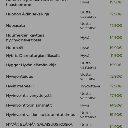
Hyvä
19.90€
haasteemme
Uutta
Huonon Äidin seksikirja
17.90€
vastaava
Uutta
Huorasatu
12.90€
vastaava
Huumeiden käyttäjä
Hyvä
14.90€
hyvinvointivaltiossa
Huuto 49
Hyvä
19.90€
Hybris. Dramaturgian filosofia
Hyvä
11.90€
Uutta
Hygge : Hyvän elämän kirja
19.90€
vastaava
Uutta
Hyvejohtajuus
12.90€
vastaava
Hyvin menee! 1
Tyydyttävä
17.90€
Uutta
Hyvinvointia venyttelystä
17.90€
vastaava
Hyvinvointityön ammatit
Hyvä
14.90€
Uutta
Hyvinvointivaltion kulttuurintutkimus
19.90€
vastaava
HYVÄN ELÄMÄN SALAISUUS KOSKA
Uutta
14.90€