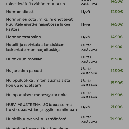
14.90€
vastaava
tulee tietää. Ja vähän muutakin
Hormonidieetti
Hyvä
12.90€
Hormonien sota : miksi miehet eivät
kuuntele eivätkä naiset osaa lukea
Hyvä
14.90€
karttaa
Hormonitasapaino
Hyvä
14.90€
Hotelli- ja ravintola-alan sisäisen
Uutta
19.90€
vastaava
laskentatoimen harjoituskirja
Uutta
Huhtikuun morsian
19.90€
vastaava
Uutta
Huijareiden paraati
14.90€
vastaava
Huippuluokka : miten suomalaista
Uutta
19.90€
vastaava
koulua johdetaan?
Uutta
Huippunaiset : menestystarinoita
19.90€
vastaava
HUIVI ASUSTEENA - 50 tapaa solmia
Hyvä
21.00€
huivi - opas värien ja tyylin maailmaan
Uutta
Huolellisuusvelvollisuus säätiössä
39.90€
vastaava
Huomisen jumala. Uusi henkinen