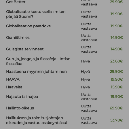
Get Better
29.90€
vastaava
Globalisaatio koetuksella : miten
Uutta
19.90€
vastaava
pärjää Suomi?
Uutta
Globalisaation paradoksi
19.90€
vastaava
Uutta
Graniittimies
14.90€
vastaava
Uutta
Gulagista selvinneet
14.90€
vastaava
Guruja, joogeja ja filosofeja - Intian
Hyvä
23.60€
filosofiaa
Haasteena myynnin johtaminen
Hyvä
29.90€
HAAVA
Hyvä
19.90€
Haaveita
Hyvä
15.90€
Uutta
Hajauta tai hajoa
19.90€
vastaava
Uutta
Hallinto-oikeus
69.90€
vastaava
Hallituksen ja toimitusjohtajan
Uutta
53.70€
vastaava
oikeudet ja vastuu osakeyhtiössä