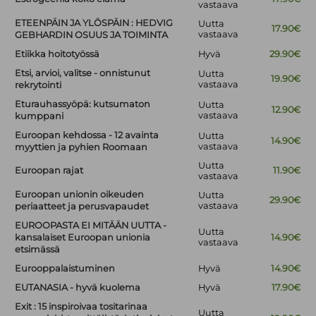
vastaava
ETEENPÄIN JA YLÖSPÄIN : HEDVIG
Uutta
17.90€
vastaava
GEBHARDIN OSUUS JA TOIMINTA
Etiikka hoitotyössä
Hyvä
29.90€
Etsi, arvioi, valitse - onnistunut
Uutta
19.90€
vastaava
rekrytointi
Eturauhassyöpä: kutsumaton
Uutta
12.90€
vastaava
kumppani
Euroopan kehdossa - 12 avainta
Uutta
14.90€
vastaava
myyttien ja pyhien Roomaan
Uutta
Euroopan rajat
11.90€
vastaava
Euroopan unionin oikeuden
Uutta
29.90€
vastaava
periaatteet ja perusvapaudet
EUROOPASTA EI MITÄÄN UUTTA -
Uutta
kansalaiset Euroopan unionia
14.90€
vastaava
etsimässä
Eurooppalaistuminen
Hyvä
14.90€
EUTANASIA - hyvä kuolema
Hyvä
17.90€
Exit : 15 inspiroivaa tositarinaa
Uutta