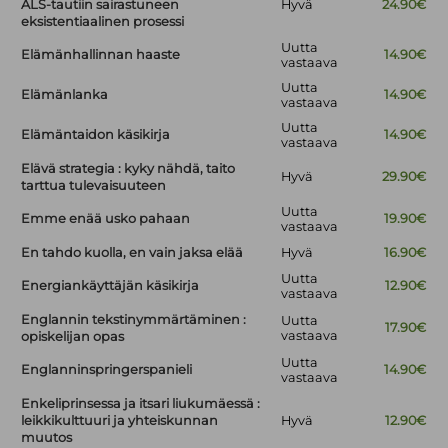
ALS-tautiin sairastuneen
Hyvä
24.90€
eksistentiaalinen prosessi
Uutta
Elämänhallinnan haaste
14.90€
vastaava
Uutta
Elämänlanka
14.90€
vastaava
Uutta
Elämäntaidon käsikirja
14.90€
vastaava
Elävä strategia : kyky nähdä, taito
Hyvä
29.90€
tarttua tulevaisuuteen
Uutta
Emme enää usko pahaan
19.90€
vastaava
En tahdo kuolla, en vain jaksa elää
Hyvä
16.90€
Uutta
Energiankäyttäjän käsikirja
12.90€
vastaava
Englannin tekstinymmärtäminen :
Uutta
17.90€
vastaava
opiskelijan opas
Uutta
Englanninspringerspanieli
14.90€
vastaava
Enkeliprinsessa ja itsari liukumäessä :
leikkikulttuuri ja yhteiskunnan
Hyvä
12.90€
muutos