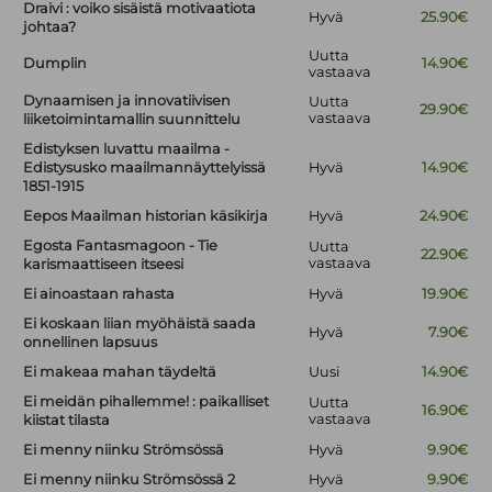
Draivi : voiko sisäistä motivaatiota
Hyvä
25.90€
johtaa?
Uutta
Dumplin
14.90€
vastaava
Dynaamisen ja innovatiivisen
Uutta
29.90€
vastaava
liiketoimintamallin suunnittelu
Edistyksen luvattu maailma -
Edistysusko maailmannäyttelyissä
Hyvä
14.90€
1851-1915
Eepos Maailman historian käsikirja
Hyvä
24.90€
Egosta Fantasmagoon - Tie
Uutta
22.90€
vastaava
karismaattiseen itseesi
Ei ainoastaan rahasta
Hyvä
19.90€
Ei koskaan liian myöhäistä saada
Hyvä
7.90€
onnellinen lapsuus
Ei makeaa mahan täydeltä
Uusi
14.90€
Ei meidän pihallemme! : paikalliset
Uutta
16.90€
vastaava
kiistat tilasta
Ei menny niinku Strömsössä
Hyvä
9.90€
Ei menny niinku Strömsössä 2
Hyvä
9.90€