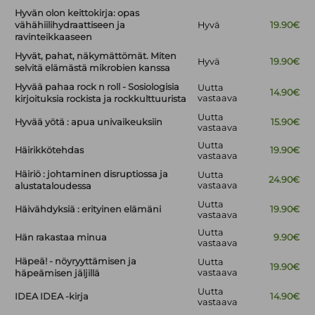
Hyvän olon keittokirja: opas
vähähiilihydraattiseen ja
Hyvä
19.90€
ravinteikkaaseen
Hyvät, pahat, näkymättömät. Miten
Hyvä
19.90€
selvitä elämästä mikrobien kanssa
Hyvää pahaa rock n roll - Sosiologisia
Uutta
14.90€
vastaava
kirjoituksia rockista ja rockkulttuurista
Uutta
Hyvää yötä : apua univaikeuksiin
15.90€
vastaava
Uutta
Häirikkötehdas
19.90€
vastaava
Häiriö : johtaminen disruptiossa ja
Uutta
24.90€
vastaava
alustataloudessa
Uutta
Häivähdyksiä : erityinen elämäni
19.90€
vastaava
Uutta
Hän rakastaa minua
9.90€
vastaava
Häpeä! - nöyryyttämisen ja
Uutta
19.90€
vastaava
häpeämisen jäljillä
Uutta
IDEA IDEA -kirja
14.90€
vastaava