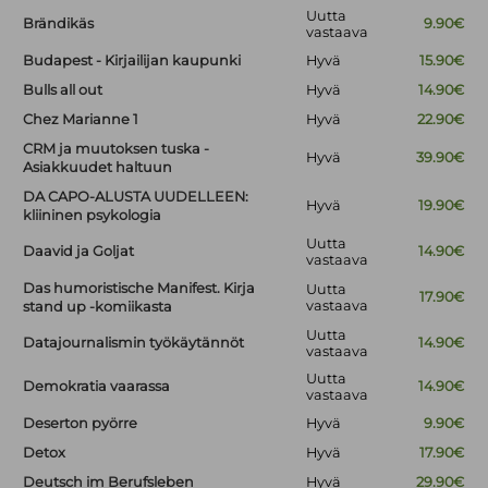
Uutta
Brändikäs
9.90€
vastaava
Budapest - Kirjailijan kaupunki
Hyvä
15.90€
Bulls all out
Hyvä
14.90€
Chez Marianne 1
Hyvä
22.90€
CRM ja muutoksen tuska -
Hyvä
39.90€
Asiakkuudet haltuun
DA CAPO-ALUSTA UUDELLEEN:
Hyvä
19.90€
kliininen psykologia
Uutta
Daavid ja Goljat
14.90€
vastaava
Das humoristische Manifest. Kirja
Uutta
17.90€
vastaava
stand up -komiikasta
Uutta
Datajournalismin työkäytännöt
14.90€
vastaava
Uutta
Demokratia vaarassa
14.90€
vastaava
Deserton pyörre
Hyvä
9.90€
Detox
Hyvä
17.90€
Deutsch im Berufsleben
Hyvä
29.90€