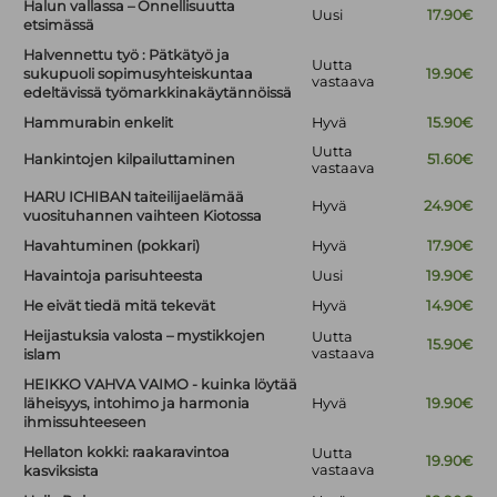
Halun vallassa – Onnellisuutta
Uusi
17.90€
etsimässä
Halvennettu työ : Pätkätyö ja
Uutta
sukupuoli sopimusyhteiskuntaa
19.90€
vastaava
edeltävissä työmarkkinakäytännöissä
Hammurabin enkelit
Hyvä
15.90€
Uutta
Hankintojen kilpailuttaminen
51.60€
vastaava
HARU ICHIBAN taiteilijaelämää
Hyvä
24.90€
vuosituhannen vaihteen Kiotossa
Havahtuminen (pokkari)
Hyvä
17.90€
Havaintoja parisuhteesta
Uusi
19.90€
He eivät tiedä mitä tekevät
Hyvä
14.90€
Heijastuksia valosta – mystikkojen
Uutta
15.90€
vastaava
islam
HEIKKO VAHVA VAIMO - kuinka löytää
läheisyys, intohimo ja harmonia
Hyvä
19.90€
ihmissuhteeseen
Hellaton kokki: raakaravintoa
Uutta
19.90€
vastaava
kasviksista