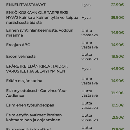
ENKELIT VASTAAVAT
Hyvä
22.90€
ENKÖ KOSKAAN OLE TARPEEKSI
HYVÄ? kuinka aikuinen tytär voi toipua
Hyvä
39.90€
narsistisesta äidistä
Ennen syntiinlankeemusta. Vodoun
Uutta
14.90€
vastaava
maailma
Uutta
Eroajan ABC
14.90€
vastaava
Uutta
Eroon vehnästä
19.90€
vastaava
ERÄRETKEILIJÄN KIRJA : TAIDOT,
Hyvä
44.90€
VARUSTEET JA SELVIYTYMINEN
Uutta
Erään etsijän tarina
14.90€
vastaava
Esiinny eduksesi - Convince Your
Uutta
19.90€
vastaava
Audience
Uutta
Esimiehen työsuhdeopas
19.90€
vastaava
Esimiestyön avaimet: ihmisen
Uutta
21.90€
vastaava
kohtaaminen ja ohjaaminen
Uutta
Estrogeeniä koko elämä
17.90€