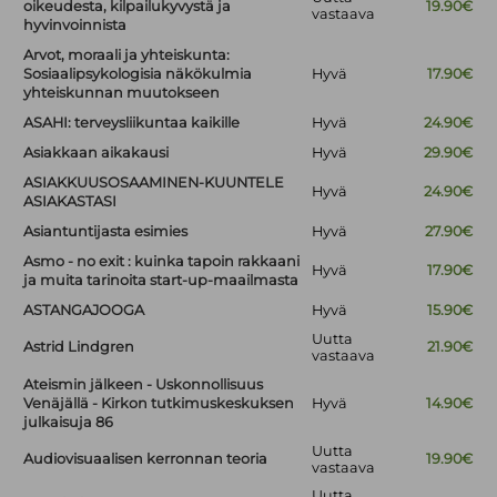
oikeudesta, kilpailukyvystä ja
19.90€
vastaava
hyvinvoinnista
Arvot, moraali ja yhteiskunta:
Sosiaalipsykologisia näkökulmia
Hyvä
17.90€
yhteiskunnan muutokseen
ASAHI: terveysliikuntaa kaikille
Hyvä
24.90€
Asiakkaan aikakausi
Hyvä
29.90€
ASIAKKUUSOSAAMINEN-KUUNTELE
Hyvä
24.90€
ASIAKASTASI
Asiantuntijasta esimies
Hyvä
27.90€
Asmo - no exit : kuinka tapoin rakkaani
Hyvä
17.90€
ja muita tarinoita start-up-maailmasta
ASTANGAJOOGA
Hyvä
15.90€
Uutta
Astrid Lindgren
21.90€
vastaava
Ateismin jälkeen - Uskonnollisuus
Venäjällä - Kirkon tutkimuskeskuksen
Hyvä
14.90€
julkaisuja 86
Uutta
Audiovisuaalisen kerronnan teoria
19.90€
vastaava
Uutta