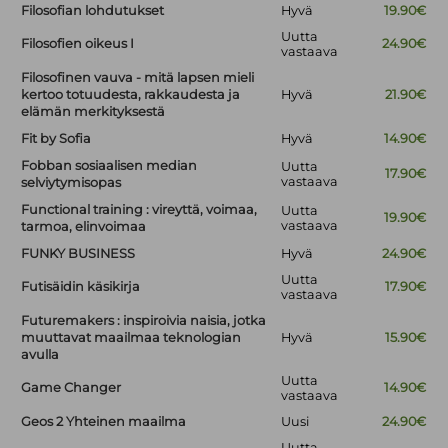
Filosofian lohdutukset
Hyvä
19.90€
Uutta
Filosofien oikeus I
24.90€
vastaava
Filosofinen vauva - mitä lapsen mieli
kertoo totuudesta, rakkaudesta ja
Hyvä
21.90€
elämän merkityksestä
Fit by Sofia
Hyvä
14.90€
Fobban sosiaalisen median
Uutta
17.90€
vastaava
selviytymisopas
Functional training : vireyttä, voimaa,
Uutta
19.90€
vastaava
tarmoa, elinvoimaa
FUNKY BUSINESS
Hyvä
24.90€
Uutta
Futisäidin käsikirja
17.90€
vastaava
Futuremakers : inspiroivia naisia, jotka
muuttavat maailmaa teknologian
Hyvä
15.90€
avulla
Uutta
Game Changer
14.90€
vastaava
Geos 2 Yhteinen maailma
Uusi
24.90€
Uutta