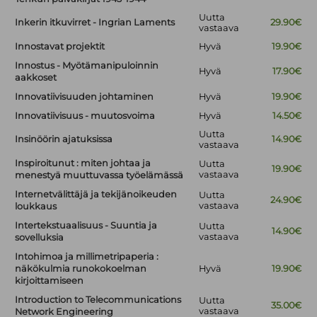
Uutta
Inkerin itkuvirret - Ingrian Laments
29.90€
vastaava
Innostavat projektit
Hyvä
19.90€
Innostus - Myötämanipuloinnin
Hyvä
17.90€
aakkoset
Innovatiivisuuden johtaminen
Hyvä
19.90€
Innovatiivisuus - muutosvoima
Hyvä
14.50€
Uutta
Insinöörin ajatuksissa
14.90€
vastaava
Inspiroitunut : miten johtaa ja
Uutta
19.90€
vastaava
menestyä muuttuvassa työelämässä
Internetvälittäjä ja tekijänoikeuden
Uutta
24.90€
vastaava
loukkaus
Intertekstuaalisuus - Suuntia ja
Uutta
14.90€
vastaava
sovelluksia
Intohimoa ja millimetripaperia :
näkökulmia runokokoelman
Hyvä
19.90€
kirjoittamiseen
Introduction to Telecommunications
Uutta
35.00€
vastaava
Network Engineering