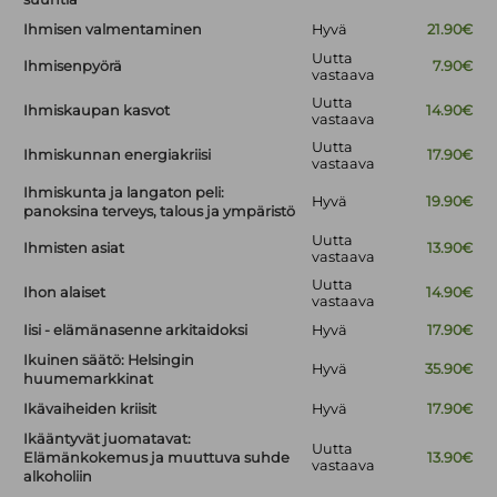
Ihmisen valmentaminen
Hyvä
21.90€
Uutta
Ihmisenpyörä
7.90€
vastaava
Uutta
Ihmiskaupan kasvot
14.90€
vastaava
Uutta
Ihmiskunnan energiakriisi
17.90€
vastaava
Ihmiskunta ja langaton peli:
Hyvä
19.90€
panoksina terveys, talous ja ympäristö
Uutta
Ihmisten asiat
13.90€
vastaava
Uutta
Ihon alaiset
14.90€
vastaava
Iisi - elämänasenne arkitaidoksi
Hyvä
17.90€
Ikuinen säätö: Helsingin
Hyvä
35.90€
huumemarkkinat
Ikävaiheiden kriisit
Hyvä
17.90€
Ikääntyvät juomatavat:
Uutta
Elämänkokemus ja muuttuva suhde
13.90€
vastaava
alkoholiin