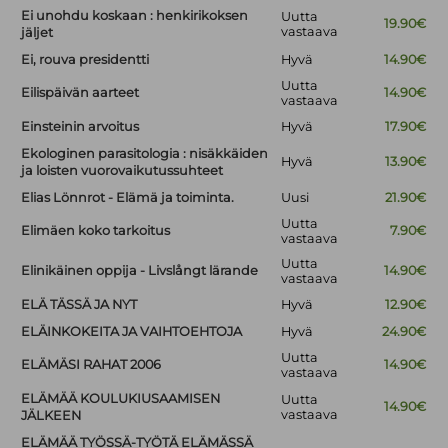
Ei unohdu koskaan : henkirikoksen
Uutta
19.90€
vastaava
jäljet
Ei, rouva presidentti
Hyvä
14.90€
Uutta
Eilispäivän aarteet
14.90€
vastaava
Einsteinin arvoitus
Hyvä
17.90€
Ekologinen parasitologia : nisäkkäiden
Hyvä
13.90€
ja loisten vuorovaikutussuhteet
Elias Lönnrot - Elämä ja toiminta.
Uusi
21.90€
Uutta
Elimäen koko tarkoitus
7.90€
vastaava
Uutta
Elinikäinen oppija - Livslångt lärande
14.90€
vastaava
ELÄ TÄSSÄ JA NYT
Hyvä
12.90€
ELÄINKOKEITA JA VAIHTOEHTOJA
Hyvä
24.90€
Uutta
ELÄMÄSI RAHAT 2006
14.90€
vastaava
ELÄMÄÄ KOULUKIUSAAMISEN
Uutta
14.90€
vastaava
JÄLKEEN
ELÄMÄÄ TYÖSSÄ-TYÖTÄ ELÄMÄSSÄ