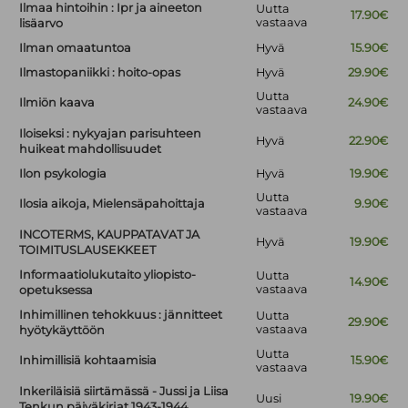
Ilmaa hintoihin : Ipr ja aineeton
Uutta
17.90€
vastaava
lisäarvo
Ilman omaatuntoa
Hyvä
15.90€
Ilmastopaniikki : hoito-opas
Hyvä
29.90€
Uutta
Ilmiön kaava
24.90€
vastaava
Iloiseksi : nykyajan parisuhteen
Hyvä
22.90€
huikeat mahdollisuudet
Ilon psykologia
Hyvä
19.90€
Uutta
Ilosia aikoja, Mielensäpahoittaja
9.90€
vastaava
INCOTERMS, KAUPPATAVAT JA
Hyvä
19.90€
TOIMITUSLAUSEKKEET
Informaatiolukutaito yliopisto-
Uutta
14.90€
vastaava
opetuksessa
Inhimillinen tehokkuus : jännitteet
Uutta
29.90€
vastaava
hyötykäyttöön
Uutta
Inhimillisiä kohtaamisia
15.90€
vastaava
Inkeriläisiä siirtämässä - Jussi ja Liisa
Uusi
19.90€
Tenkun päiväkirjat 1943-1944