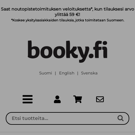
Siirry pääsisältöön
Saat noutopistetoimituksen veloituksetta*, kun tilauksesi arvo
ylittää 59 €!
*Koskee yksityisasiakkaiden tilauksia, jotka toimitetaan Suomeen.
Suomi
English
Svenska
|
|