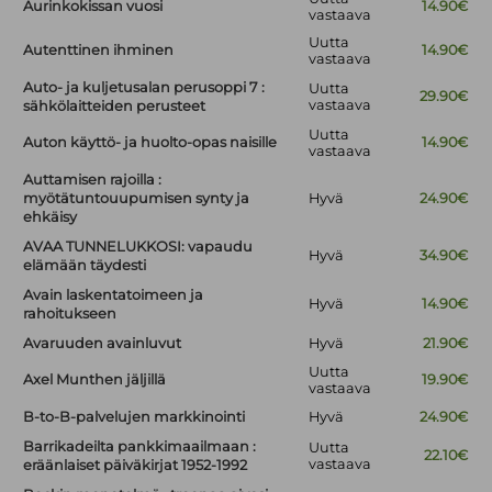
Aurinkokissan vuosi
14.90€
vastaava
Uutta
Autenttinen ihminen
14.90€
vastaava
Auto- ja kuljetusalan perusoppi 7 :
Uutta
29.90€
vastaava
sähkölaitteiden perusteet
Uutta
Auton käyttö- ja huolto-opas naisille
14.90€
vastaava
Auttamisen rajoilla :
myötätuntouupumisen synty ja
Hyvä
24.90€
ehkäisy
AVAA TUNNELUKKOSI: vapaudu
Hyvä
34.90€
elämään täydesti
Avain laskentatoimeen ja
Hyvä
14.90€
rahoitukseen
Avaruuden avainluvut
Hyvä
21.90€
Uutta
Axel Munthen jäljillä
19.90€
vastaava
B-to-B-palvelujen markkinointi
Hyvä
24.90€
Barrikadeilta pankkimaailmaan :
Uutta
22.10€
vastaava
eräänlaiset päiväkirjat 1952-1992