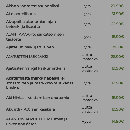
Airbnb : ansaitse asunnollasi
Hyvä
29.90€
Aito onnellisuus
Hyvä
31.90€
Aivopeili: autonomian ajan
Hyvä
22.90€
tieteiskirjallisuutta
AJAN TAKAA - toisinkatsomisen
Hyvä
15.90€
taidosta
Ajattelun pikkujättiläinen
Hyvä
20.10€
Uutta
AJATUSTEN LUKIJAKSI
26.90€
vastaava
Uutta
Ajatusten vangit karkumatkalla
19.90€
vastaava
Akatemiasta markkinapaikalle :
Johtaminen ja markkinointi aikansa
Hyvä
19.90€
kuvina
Uutta
Aki Hintsa - Voittamisen anatomia
15.90€
vastaava
Uutta
Akuutti - Potilaan käsikirja
19.90€
vastaava
ALASTON JA PUETTU. Ruumiin ja
Hyvä
14.90€
uskonnon ääret