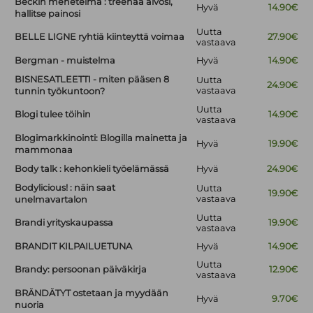
Beckin menetelmä : treenaa aivosi,
Hyvä
14.90€
hallitse painosi
Uutta
BELLE LIGNE ryhtiä kiinteyttä voimaa
27.90€
vastaava
Bergman - muistelma
Hyvä
14.90€
BISNESATLEETTI - miten pääsen 8
Uutta
24.90€
vastaava
tunnin työkuntoon?
Uutta
Blogi tulee töihin
14.90€
vastaava
Blogimarkkinointi: Blogilla mainetta ja
Hyvä
19.90€
mammonaa
Body talk : kehonkieli työelämässä
Hyvä
24.90€
Bodylicious! : näin saat
Uutta
19.90€
vastaava
unelmavartalon
Uutta
Brandi yrityskaupassa
19.90€
vastaava
BRANDIT KILPAILUETUNA
Hyvä
14.90€
Uutta
Brandy: persoonan päiväkirja
12.90€
vastaava
BRÄNDÄTYT ostetaan ja myydään
Hyvä
9.70€
nuoria