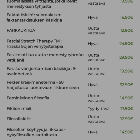
suomalaisista yrittäjistä, jotka loivat
19.90€
vastaava
menestyksen tyhjästä
Faktat tiskiin! : suomalaisen
Hyvä
16.90€
faktantarkistuksen käsikirja
Uutta
FARKKUKIRJA
12.90€
vastaava
Fascial Stretch Therapy TM :
Hyvä
24.90€
lihaskalvojen venytysterapia
Fasilitointi luo uutta : menesty ryhmän
Uutta
29.90€
vastaava
vetäjänä
Fasilitoivan johtamisen käsikirja : 9
Uutta
19.90€
vastaava
avainhetkeä
Feldenkrais-menetelmä - 50
Hyvä
32.90€
harjoitusta luontevaan liikkumiseen
Uutta
Feministinen filosofia
14.90€
vastaava
Fiktion mieli
Tyydyttävä
17.90€
Uutta
Filosofiafailit
12.90€
vastaava
Filosofian köyhyys ja rikkaus -
Hyvä
14.90€
nykyfilosofian kartoitusta