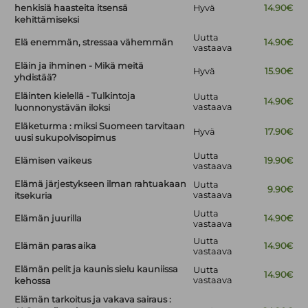
henkisiä haasteita itsensä
Hyvä
14.90€
kehittämiseksi
Uutta
Elä enemmän, stressaa vähemmän
14.90€
vastaava
Eläin ja ihminen - Mikä meitä
Hyvä
15.90€
yhdistää?
Eläinten kielellä - Tulkintoja
Uutta
14.90€
vastaava
luonnonystävän iloksi
Eläketurma : miksi Suomeen tarvitaan
Hyvä
17.90€
uusi sukupolvisopimus
Uutta
Elämisen vaikeus
19.90€
vastaava
Elämä järjestykseen ilman rahtuakaan
Uutta
9.90€
vastaava
itsekuria
Uutta
Elämän juurilla
14.90€
vastaava
Uutta
Elämän paras aika
14.90€
vastaava
Elämän pelit ja kaunis sielu kauniissa
Uutta
14.90€
vastaava
kehossa
Elämän tarkoitus ja vakava sairaus :