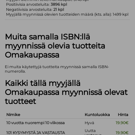
Positiivisia arvosteluita:
3896 kpl
Negatiivisia arvosteluita:
21 kpl
Myyjällä myynnissä olevien tuotteiden määrä (kts. alla): 1499 kpl
Muita samalla ISBN:llä
myynnissä olevia tuotteita
Omakaupassa
Ei muita käytettyjä tuotteita myynnissä samalla ISBN-
numerolla.
Kaikki tällä myyjällä
Omakaupassa myynnissä olevat
tuotteet
Nimike
Kuntoluokka
Hinta
10 vuotta nuorempi 10 viikossa
Hyvä
19.90€
Uutta
101 KYSYMYSTÄ JA VASTAUSTA
19.90€