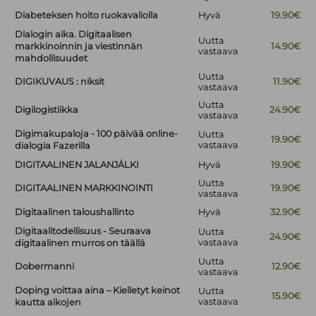
Diabeteksen hoito ruokavaliolla
Hyvä
19.90€
Dialogin aika. Digitaalisen
Uutta
markkinoinnin ja viestinnän
14.90€
vastaava
mahdollisuudet
Uutta
DIGIKUVAUS : niksit
11.90€
vastaava
Uutta
Digilogistiikka
24.90€
vastaava
Digimakupaloja - 100 päivää online-
Uutta
19.90€
vastaava
dialogia Fazerilla
DIGITAALINEN JALANJÄLKI
Hyvä
19.90€
Uutta
DIGITAALINEN MARKKINOINTI
19.90€
vastaava
Digitaalinen taloushallinto
Hyvä
32.90€
Digitaalitodellisuus - Seuraava
Uutta
24.90€
vastaava
digitaalinen murros on täällä
Uutta
Dobermanni
12.90€
vastaava
Doping voittaa aina – Kielletyt keinot
Uutta
15.90€
vastaava
kautta aikojen