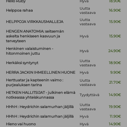
Hello Ruby
Hyvä
18.90€
Uutta
Helppoa rahaa
16.90€
vastaava
Uutta
HELPPOJA VIRKKAUSMALLEJA
15.90€
vastaava
HENGEN ANATOMIA: seitsemän
askelta henkiseen kasvuun ja
Hyvä
15.90€
terveyteen
Henkinen valaistuminen -
Hyvä
24.90€
hitonmoinen juttu
Uutta
Herkäksi syntynyt
18.90€
vastaava
HERRA JACKIN IHMEELLINEN HUONE
Hyvä
9.90€
Herttuatar ja kapteenin vaimo :
Uutta
21.70€
vastaava
purjealuksen tarina
HETKEN HALLITSIJAT - julkinen elämä
Tyydyttävä
14.90€
notkeassa yhteiskunnassa
Uutta
HHhH : Heydrichin salamurhan jäljillä
19.90€
vastaava
HHhH : Heydrichin salamurhan jäljillä
Hyvä
11.90€
Hieno vai huono
Hyvä
14.90€