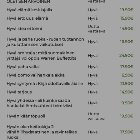
vastaava
OLET SEN ARVOINEN
Hyvä elämä keskiajalla
Hyvä
19.90€
Hyvä ero: uusi elämä
Hyvä
15.90€
Uutta
Hyvä idea ei toimi
14.90€
vastaava
Hyvä ja paha ruoka - ruoan tuotannon
Hyvä
16.90€
ja kuluttamisen vaikutukset
Hyvä omistaja : mitä suomalainen
Hyvä
24.90€
yrittäjä voi oppia Warren Buffettilta
Hyvä paha valta
Hyvä
17.90€
Hyvä pomo vai hankala akka
Hyvä
6.90€
Hyvä syntymä : Kirja odottavalle äidille
Hyvä
21.90€
Hyvä tarjous
Hyvä
14.90€
Hyvä yhdessä - eli kuinka saada
Hyvä
9.90€
hankalat ihmissuhteet toimiviksi
Uutta
Hyvän kääntöpuoli
19.90€
vastaava
Hyvän olon keittokirja 2:
vähähiilihydraattinen ja ravinteikas
Hyvä
17.90€
ruoka