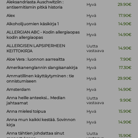
Aleksandriasta Auschwitziin :
Hyvä
29.90€
antisemitismin pitkä historia
Alex
Hyvä
17.90€
Alkoholijuomien käsikirja 1
Hyvä
14.90€
ALLERGIAN ABC - Kodin allergiaopas
Hyvä
14.90€
kodin allergiaopas
ALLERGISEN LAPSIPERHEEN
Uutta
14.90€
vastaava
KEITTOKIRJA
Aloe Vera : luonnon aarreaitta
Hyvä
7.90€
Amerikanenglannin slangisanakirja
Hyvä
17.30€
Ammatillinen käyttäytyminen : tie
Hyvä
29.90€
onnistumiseen
Amsterdam
Hyvä
14.90€
Anna heille anteeksi... Median
Uutta
9.90€
vastaava
jahtaamat
Anna mielesi toipua
Hyvä
15.90€
Anna mun kaikki kestää. Sovinnon
Hyvä
14.90€
kirja
Anna tähtien johdattaa sinut
Uutta
15.90€