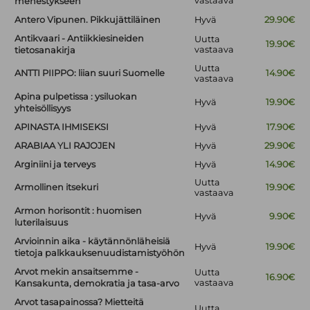
vastaava
menestykseen
Antero Vipunen. Pikkujättiläinen
Hyvä
29.90€
Antikvaari - Antiikkiesineiden
Uutta
19.90€
vastaava
tietosanakirja
Uutta
ANTTI PIIPPO: liian suuri Suomelle
14.90€
vastaava
Apina pulpetissa : ysiluokan
Hyvä
19.90€
yhteisöllisyys
APINASTA IHMISEKSI
Hyvä
17.90€
ARABIAA YLI RAJOJEN
Hyvä
29.90€
Arginiini ja terveys
Hyvä
14.90€
Uutta
Armollinen itsekuri
19.90€
vastaava
Armon horisontit : huomisen
Hyvä
9.90€
luterilaisuus
Arvioinnin aika - käytännönläheisiä
Hyvä
19.90€
tietoja palkkauksenuudistamistyöhön
Arvot mekin ansaitsemme -
Uutta
16.90€
vastaava
Kansakunta, demokratia ja tasa-arvo
Arvot tasapainossa? Mietteitä
Uutta