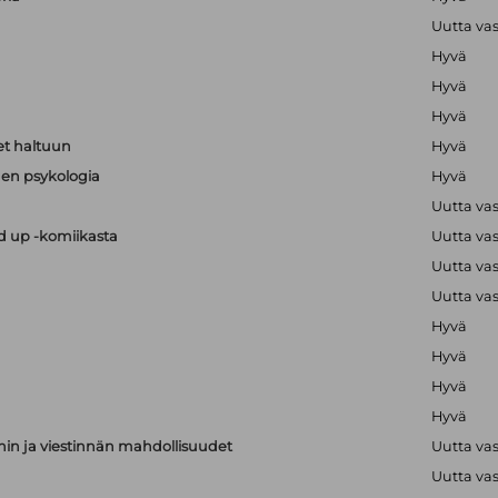
Uutta va
Hyvä
Hyvä
Hyvä
t haltuun
Hyvä
en psykologia
Hyvä
Uutta va
nd up -komiikasta
Uutta va
Uutta va
Uutta va
Hyvä
Hyvä
Hyvä
Hyvä
nnin ja viestinnän mahdollisuudet
Uutta va
Uutta va