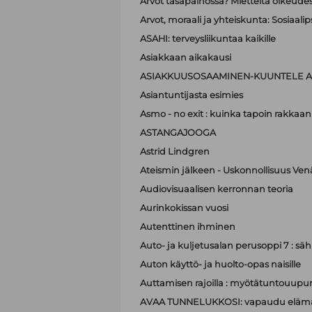
Arvot tasapainossa? Mietteitä oikeudest
Arvot, moraali ja yhteiskunta: Sosiaa
ASAHI: terveysliikuntaa kaikille
Asiakkaan aikakausi
ASIAKKUUSOSAAMINEN-KUUNTELE A
Asiantuntijasta esimies
Asmo - no exit : kuinka tapoin rakkaan
ASTANGAJOOGA
Astrid Lindgren
Ateismin jälkeen - Uskonnollisuus Ven
Audiovisuaalisen kerronnan teoria
Aurinkokissan vuosi
Autenttinen ihminen
Auto- ja kuljetusalan perusoppi 7 : sä
Auton käyttö- ja huolto-opas naisille
Auttamisen rajoilla : myötätuntouupum
AVAA TUNNELUKKOSI: vapaudu elämä