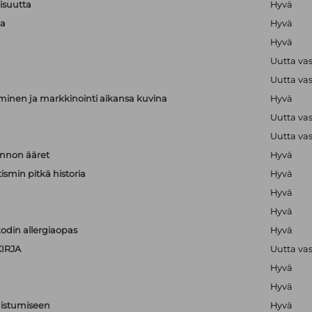
lisuutta
Hyvä
ta
Hyvä
Hyvä
Uutta va
Uutta va
minen ja markkinointi aikansa kuvina
Hyvä
Uutta va
Uutta va
nnon ääret
Hyvä
ismin pitkä historia
Hyvä
Hyvä
Hyvä
odin allergiaopas
Hyvä
IRJA
Uutta va
Hyvä
Hyvä
nistumiseen
Hyvä