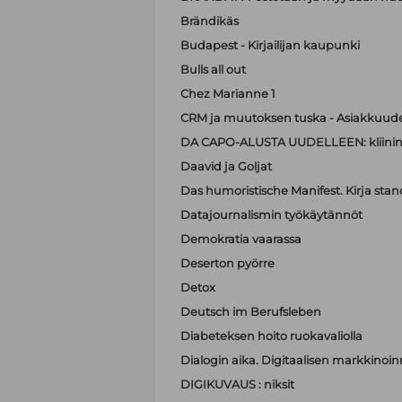
Brändikäs
Budapest - Kirjailijan kaupunki
Bulls all out
Chez Marianne 1
CRM ja muutoksen tuska - Asiakkuude
DA CAPO-ALUSTA UUDELLEEN: kliinin
Daavid ja Goljat
Das humoristische Manifest. Kirja sta
Datajournalismin työkäytännöt
Demokratia vaarassa
Deserton pyörre
Detox
Deutsch im Berufsleben
Diabeteksen hoito ruokavaliolla
Dialogin aika. Digitaalisen markkinoi
DIGIKUVAUS : niksit