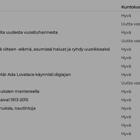
Kuntolu
Hyvä
Uutta va
ioita uudesta vuosituhannesta
Hyvä
Uutta va
 viiteen -elämä, asumissä haluat ja ryhdy uusrikkaaksi
Hyvä
Hyvä
Hyvä
ytär Ada Lovelace käynnisti digiajan
Hyvä
Uutta va
isuuksien mantereella
Hyvä
aival 1913-2015
Hyvä
muksia, nautintoja
Hyvä
Hyvä
Hyvä
Hyvä