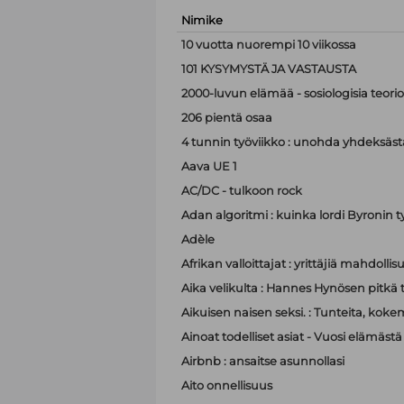
Nimike
10 vuotta nuorempi 10 viikossa
101 KYSYMYSTÄ JA VASTAUSTA
2000-luvun elämää - sosiologisia teor
206 pientä osaa
4 tunnin työviikko : unohda yhdeksästä
Aava UE 1
AC/DC - tulkoon rock
Adan algoritmi : kuinka lordi Byronin t
Adèle
Afrikan valloittajat : yrittäjiä mahdoll
Aika velikulta : Hannes Hynösen pitkä t
Aikuisen naisen seksi. : Tunteita, koke
Ainoat todelliset asiat - Vuosi elämästä
Airbnb : ansaitse asunnollasi
Aito onnellisuus