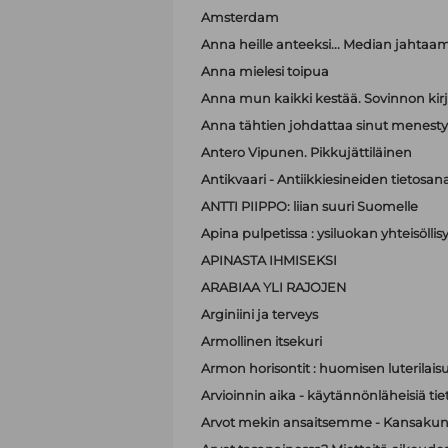
Amsterdam
Anna heille anteeksi... Median jahtaa
Anna mielesi toipua
Anna mun kaikki kestää. Sovinnon kir
Anna tähtien johdattaa sinut menest
Antero Vipunen. Pikkujättiläinen
Antikvaari - Antiikkiesineiden tietosana
ANTTI PIIPPO: liian suuri Suomelle
Apina pulpetissa : ysiluokan yhteisöllis
APINASTA IHMISEKSI
ARABIAA YLI RAJOJEN
Arginiini ja terveys
Armollinen itsekuri
Armon horisontit : huomisen luterilais
Arvioinnin aika - käytännönläheisiä t
Arvot mekin ansaitsemme - Kansakunt