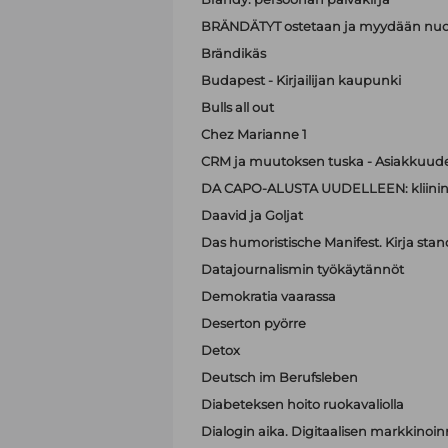
BRÄNDÄTYT ostetaan ja myydään nuo
Brändikäs
Budapest - Kirjailijan kaupunki
Bulls all out
Chez Marianne 1
CRM ja muutoksen tuska - Asiakkuude
DA CAPO-ALUSTA UUDELLEEN: kliinin
Daavid ja Goljat
Das humoristische Manifest. Kirja sta
Datajournalismin työkäytännöt
Demokratia vaarassa
Deserton pyörre
Detox
Deutsch im Berufsleben
Diabeteksen hoito ruokavaliolla
Dialogin aika. Digitaalisen markkinoi