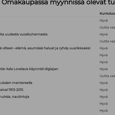
lä Omakaupassa myynnissä olevat tu
Kuntolu
Hyvä
Uutta va
ioita uudesta vuosituhannesta
Hyvä
Uutta va
 viiteen -elämä, asumissä haluat ja ryhdy uusrikkaaksi
Hyvä
Hyvä
Hyvä
ytär Ada Lovelace käynnisti digiajan
Hyvä
Uutta va
isuuksien mantereella
Hyvä
aival 1913-2015
Hyvä
muksia, nautintoja
Hyvä
Hyvä
Hyvä