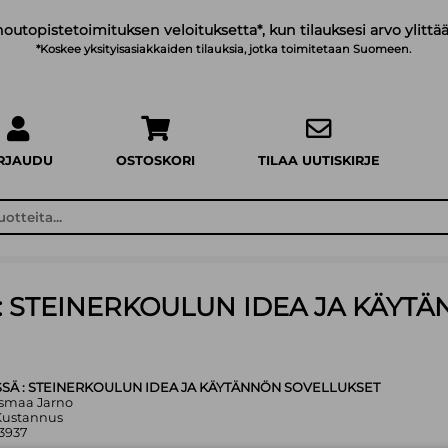
noutopistetoimituksen veloituksetta*, kun tilauksesi arvo ylittää
*Koskee yksityisasiakkaiden tilauksia, jotka toimitetaan Suomeen.
IRJAUDU
OSTOSKORI
TILAA UUTISKIRJE
: STEINERKOULUN IDEA JA KÄYT
SÄ : STEINERKOULUN IDEA JA KÄYTÄNNÖN SOVELLUKSET
lasmaa Jarno
Kustannus
3937