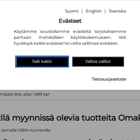
 tiedossa
tta vastaava
Suomi
English
Svenska
|
|
Evästeet
Käytämme sivustollamme evästeitä tarjotaksemme
parhaan mahdollisen käyttökokemuksen. Voit
hyväksyä kaikki evästeet tai valita sallimasi evästeet.
akaupassa
autta!
Salli kaikki
Valitse sallitut
 kpl
Tietosuojaseloste
äärä (kts. alla): 1499 kpl
:llä myynnissä olevia tuotteita Om
ä samalla ISBN-numerolla.