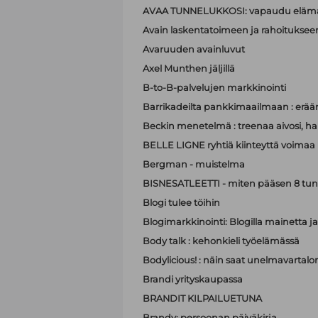
AVAA TUNNELUKKOSI: vapaudu elämä
Avain laskentatoimeen ja rahoituksee
Avaruuden avainluvut
Axel Munthen jäljillä
B-to-B-palvelujen markkinointi
Barrikadeilta pankkimaailmaan : eräänl
Beckin menetelmä : treenaa aivosi, hall
BELLE LIGNE ryhtiä kiinteyttä voimaa
Bergman - muistelma
BISNESATLEETTI - miten pääsen 8 tun
Blogi tulee töihin
Blogimarkkinointi: Blogilla mainett
Body talk : kehonkieli työelämässä
Bodylicious! : näin saat unelmavartalo
Brandi yrityskaupassa
BRANDIT KILPAILUETUNA
Brandy: persoonan päiväkirja