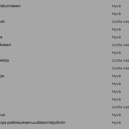
nistumiseen
Hyvä
Hyvä
mat
Uutta va
Hyvä
ja
Hyvä
ykseen
Uutta va
Hyvä
kirja
Uutta va
Uutta va
yys
Hyvä
Hyvä
Hyvä
Hyvä
Uutta va
uus
Hyvä
ietoja palkkauksenuudistamistyöhön
Hyvä