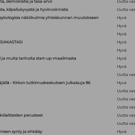
a, demokratia ja tasa-arvo
Uutta va
a, kilpailukyvystä ja hyvinvoinnista
Uutta va
lipsykologisia näkökulmia yhteiskunnan muutokseen
Hyvä
Hyvä
Hyvä
SIAKASTASI
Hyvä
Hyvä
i ja muita tarinoita start-up-maailmasta
Hyvä
Hyvä
Uutta va
äjällä - Kirkon tutkimuskeskuksen julkaisuja 86
Hyvä
Uutta va
Uutta va
Uutta va
hkölaitteiden perusteet
Uutta va
Uutta va
isen synty ja ehkäisy
Hyvä