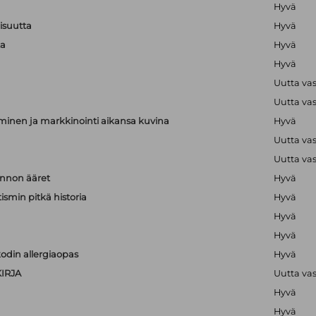
Hyvä
lisuutta
Hyvä
ta
Hyvä
Hyvä
Uutta va
Uutta va
minen ja markkinointi aikansa kuvina
Hyvä
Uutta va
Uutta va
nnon ääret
Hyvä
ismin pitkä historia
Hyvä
Hyvä
Hyvä
odin allergiaopas
Hyvä
IRJA
Uutta va
Hyvä
Hyvä