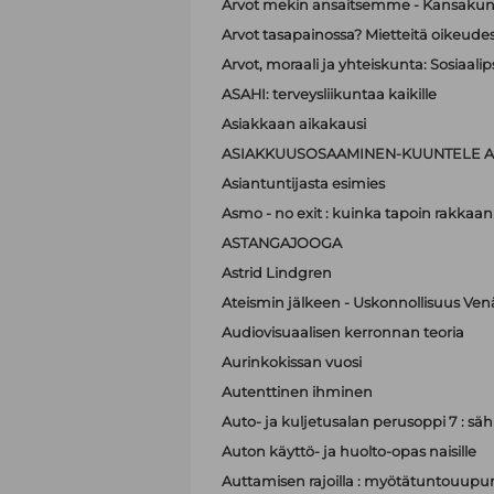
Arvot mekin ansaitsemme - Kansakunt
Arvot tasapainossa? Mietteitä oikeudest
Arvot, moraali ja yhteiskunta: Sosiaa
ASAHI: terveysliikuntaa kaikille
Asiakkaan aikakausi
ASIAKKUUSOSAAMINEN-KUUNTELE A
Asiantuntijasta esimies
Asmo - no exit : kuinka tapoin rakkaan
ASTANGAJOOGA
Astrid Lindgren
Ateismin jälkeen - Uskonnollisuus Ven
Audiovisuaalisen kerronnan teoria
Aurinkokissan vuosi
Autenttinen ihminen
Auto- ja kuljetusalan perusoppi 7 : sä
Auton käyttö- ja huolto-opas naisille
Auttamisen rajoilla : myötätuntouupum