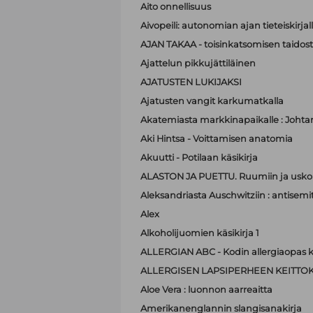
Aito onnellisuus
Aivopeili: autonomian ajan tieteiskirjal
AJAN TAKAA - toisinkatsomisen taidos
Ajattelun pikkujättiläinen
AJATUSTEN LUKIJAKSI
Ajatusten vangit karkumatkalla
Akatemiasta markkinapaikalle : Johta
Aki Hintsa - Voittamisen anatomia
Akuutti - Potilaan käsikirja
ALASTON JA PUETTU. Ruumiin ja usko
Aleksandriasta Auschwitziin : antisemit
Alex
Alkoholijuomien käsikirja 1
ALLERGIAN ABC - Kodin allergiaopas k
ALLERGISEN LAPSIPERHEEN KEITTOK
Aloe Vera : luonnon aarreaitta
Amerikanenglannin slangisanakirja