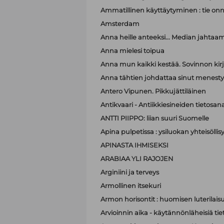
Ammatillinen käyttäytyminen : tie on
Amsterdam
Anna heille anteeksi... Median jahtaa
Anna mielesi toipua
Anna mun kaikki kestää. Sovinnon kir
Anna tähtien johdattaa sinut menest
Antero Vipunen. Pikkujättiläinen
Antikvaari - Antiikkiesineiden tietosana
ANTTI PIIPPO: liian suuri Suomelle
Apina pulpetissa : ysiluokan yhteisöllis
APINASTA IHMISEKSI
ARABIAA YLI RAJOJEN
Arginiini ja terveys
Armollinen itsekuri
Armon horisontit : huomisen luterilais
Arvioinnin aika - käytännönläheisiä t