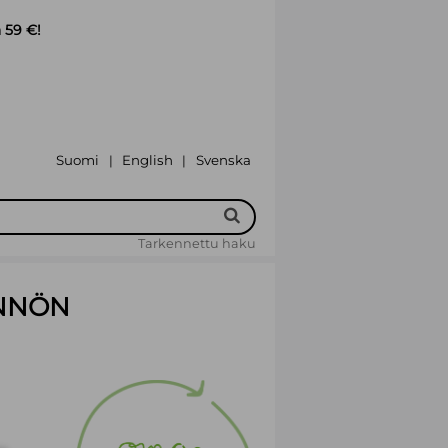
 59 €!
Suomi
English
Svenska
|
|
Tarkennettu haku
ÄNNÖN