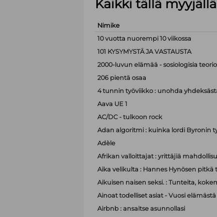
Kaikki tällä myyjäl
Nimike
10 vuotta nuorempi 10 viikossa
101 KYSYMYSTÄ JA VASTAUSTA
2000-luvun elämää - sosiologisia teor
206 pientä osaa
4 tunnin työviikko : unohda yhdeksästä
Aava UE 1
AC/DC - tulkoon rock
Adan algoritmi : kuinka lordi Byronin t
Adèle
Afrikan valloittajat : yrittäjiä mahdoll
Aika velikulta : Hannes Hynösen pitkä t
Aikuisen naisen seksi. : Tunteita, koke
Ainoat todelliset asiat - Vuosi elämästä
Airbnb : ansaitse asunnollasi