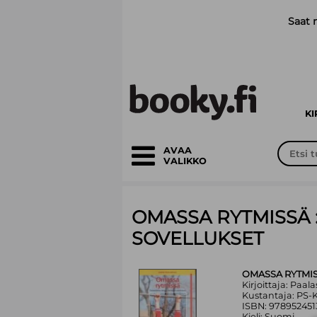
Siirry pääsisältöön
Saat 
K
AVAA
VALIKKO
OMASSA RYTMISSÄ 
SOVELLUKSET
OMASSA RYTMIS
Kirjoittaja: Paa
Kustantaja: PS-
ISBN: 978952451
Kieli: Suomi