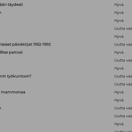
än täydesti
Hyvä
n
Hyvä
Hyvä
Uutta va
Hyvä
aiset päiväkirjat 1952-1992
Uutta va
itse painosi
Hyvä
Uutta va
Hyvä
nin työkuntoon?
Uutta va
Uutta va
a ja mammonaa
Hyvä
Hyvä
n
Uutta va
Uutta va
Hyvä
Uutta va