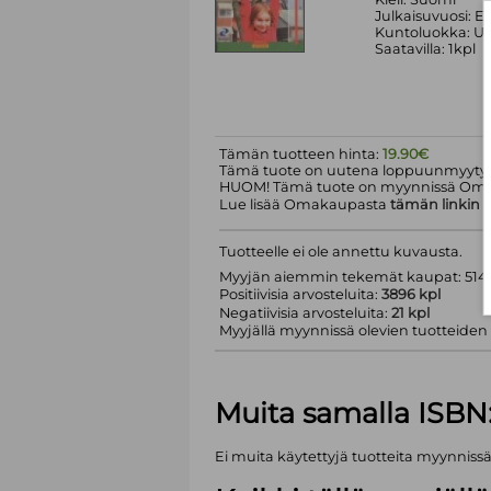
Julkaisuvuosi: Ei
Kuntoluokka: Uu
Saatavilla: 1kpl
Tämän tuotteen hinta:
19.90€
Tämä tuote on uutena loppuunmyyty.
HUOM! Tämä tuote on myynnissä Om
Lue lisää Omakaupasta
tämän linkin
k
Tuotteelle ei ole annettu kuvausta.
Myyjän aiemmin tekemät kaupat: 5143
Positiivisia arvosteluita:
3896 kpl
Negatiivisia arvosteluita:
21 kpl
Myyjällä myynnissä olevien tuotteiden m
Muita samalla ISBN
Ei muita käytettyjä tuotteita myynniss