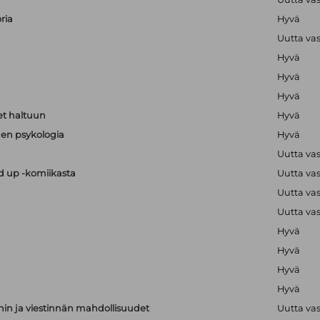
ria
Hyvä
Uutta va
Hyvä
Hyvä
Hyvä
t haltuun
Hyvä
en psykologia
Hyvä
Uutta va
nd up -komiikasta
Uutta va
Uutta va
Uutta va
Hyvä
Hyvä
Hyvä
Hyvä
nnin ja viestinnän mahdollisuudet
Uutta va