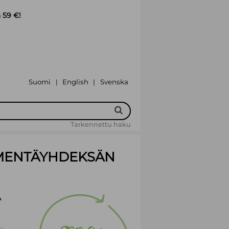
 59 €!
Suomi
English
Svenska
|
|
Tarkennettu haku
MMENTÄYHDEKSÄN
A