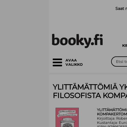
Siirry pääsisältöön
Saat 
K
AVAA
VALIKKO
YLITTÄMÄTTÖMIÄ 
FILOSOFISTA KOM
YLITTÄMÄTTÖMI
KOMPAKERTOM
Kirjoittaja: Rober
Kustantaja: Euro
ISBN: 978952550