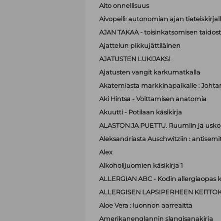
Aito onnellisuus
Aivopeili: autonomian ajan tieteiskirjal
AJAN TAKAA - toisinkatsomisen taidos
Ajattelun pikkujättiläinen
AJATUSTEN LUKIJAKSI
Ajatusten vangit karkumatkalla
Akatemiasta markkinapaikalle : Johta
Aki Hintsa - Voittamisen anatomia
Akuutti - Potilaan käsikirja
ALASTON JA PUETTU. Ruumiin ja usko
Aleksandriasta Auschwitziin : antisemit
Alex
Alkoholijuomien käsikirja 1
ALLERGIAN ABC - Kodin allergiaopas k
ALLERGISEN LAPSIPERHEEN KEITTOK
Aloe Vera : luonnon aarreaitta
Amerikanenglannin slangisanakirja