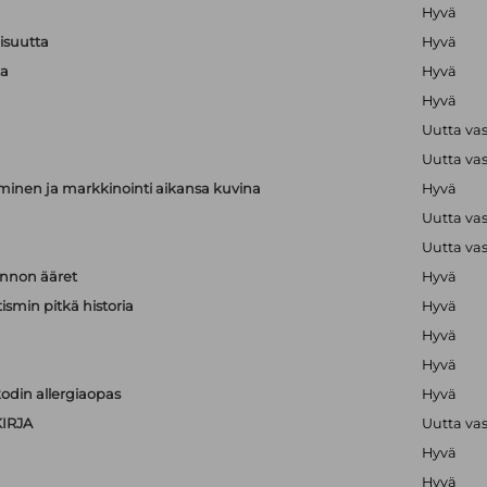
Hyvä
lisuutta
Hyvä
ta
Hyvä
Hyvä
Uutta va
Uutta va
minen ja markkinointi aikansa kuvina
Hyvä
Uutta va
Uutta va
nnon ääret
Hyvä
ismin pitkä historia
Hyvä
Hyvä
Hyvä
odin allergiaopas
Hyvä
IRJA
Uutta va
Hyvä
Hyvä