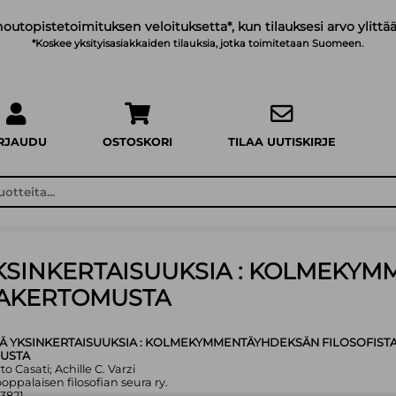
noutopistetoimituksen veloituksetta*, kun tilauksesi arvo ylittää
*Koskee yksityisasiakkaiden tilauksia, jotka toimitetaan Suomeen.
IRJAUDU
OSTOSKORI
TILAA UUTISKIRJE
YKSINKERTAISUUKSIA : KOLMEKY
PAKERTOMUSTA
Ä YKSINKERTAISUUKSIA : KOLMEKYMMENTÄYHDEKSÄN FILOSOFIST
USTA
to Casati; Achille C. Varzi
oppalaisen filosofian seura ry.
3821