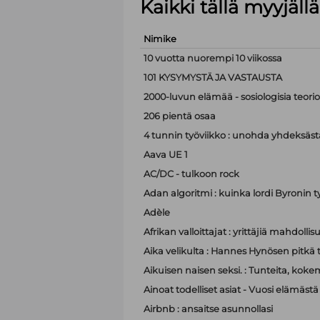
Kaikki tällä myyjäl
Nimike
10 vuotta nuorempi 10 viikossa
101 KYSYMYSTÄ JA VASTAUSTA
2000-luvun elämää - sosiologisia teor
206 pientä osaa
4 tunnin työviikko : unohda yhdeksästä
Aava UE 1
AC/DC - tulkoon rock
Adan algoritmi : kuinka lordi Byronin t
Adèle
Afrikan valloittajat : yrittäjiä mahdoll
Aika velikulta : Hannes Hynösen pitkä t
Aikuisen naisen seksi. : Tunteita, koke
Ainoat todelliset asiat - Vuosi elämästä
Airbnb : ansaitse asunnollasi