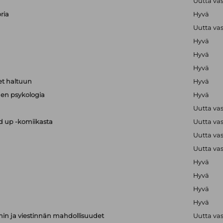
Uutta va
ria
Hyvä
Uutta va
Hyvä
Hyvä
Hyvä
t haltuun
Hyvä
en psykologia
Hyvä
Uutta va
nd up -komiikasta
Uutta va
Uutta va
Uutta va
Hyvä
Hyvä
Hyvä
Hyvä
nnin ja viestinnän mahdollisuudet
Uutta va