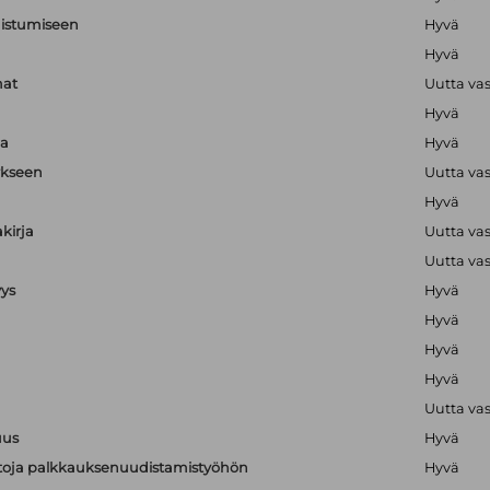
nistumiseen
Hyvä
Hyvä
mat
Uutta va
Hyvä
ja
Hyvä
ykseen
Uutta va
Hyvä
kirja
Uutta va
Uutta va
yys
Hyvä
Hyvä
Hyvä
Hyvä
Uutta va
uus
Hyvä
ietoja palkkauksenuudistamistyöhön
Hyvä