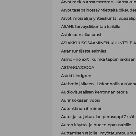
Arvot mekin ansaitsemme - Kansakunt
Arvot tasapainossa? Mietteitä oikeudest
Arvot, moraali ja yhteiskunta: Sosiaa
ASAHI: terveysliikuntaa kaikille
Asiakkaan aikakausi
ASIAKKUUSOSAAMINEN-KUUNTELE A
Asiantuntijasta esimies
Asmo - no exit : kuinka tapoin rakkaan
ASTANGAJOOGA
Astrid Lindgren
Ateismin jälkeen - Uskonnollisuus Ven
Audiovisuaalisen kerronnan teoria
Aurinkokissan vuosi
Autenttinen ihminen
Auto- ja kuljetusalan perusoppi 7 : sä
Auton käyttö- ja huolto-opas naisille
Auttamisen rajoilla : myötätuntouupum