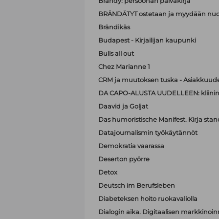
Brandy: persoonan päiväkirja
BRÄNDÄTYT ostetaan ja myydään nuo
Brändikäs
Budapest - Kirjailijan kaupunki
Bulls all out
Chez Marianne 1
CRM ja muutoksen tuska - Asiakkuude
DA CAPO-ALUSTA UUDELLEEN: kliinin
Daavid ja Goljat
Das humoristische Manifest. Kirja sta
Datajournalismin työkäytännöt
Demokratia vaarassa
Deserton pyörre
Detox
Deutsch im Berufsleben
Diabeteksen hoito ruokavaliolla
Dialogin aika. Digitaalisen markkinoi