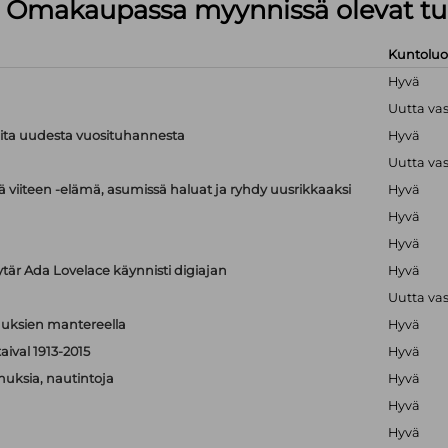
lä Omakaupassa myynnissä olevat tu
Kuntolu
Hyvä
Uutta va
ioita uudesta vuosituhannesta
Hyvä
Uutta va
 viiteen -elämä, asumissä haluat ja ryhdy uusrikkaaksi
Hyvä
Hyvä
Hyvä
ytär Ada Lovelace käynnisti digiajan
Hyvä
Uutta va
isuuksien mantereella
Hyvä
aival 1913-2015
Hyvä
muksia, nautintoja
Hyvä
Hyvä
Hyvä