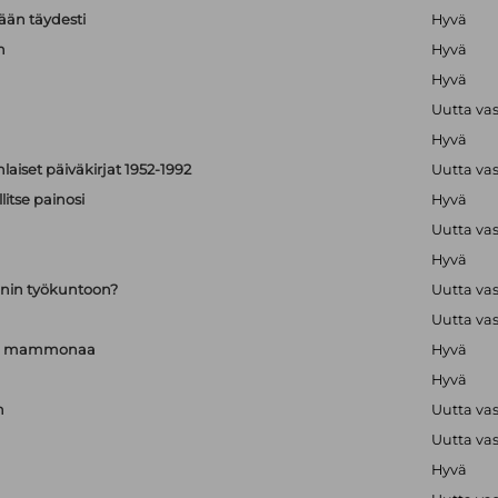
än täydesti
Hyvä
n
Hyvä
Hyvä
Uutta va
Hyvä
aiset päiväkirjat 1952-1992
Uutta va
itse painosi
Hyvä
Uutta va
Hyvä
nin työkuntoon?
Uutta va
Uutta va
a ja mammonaa
Hyvä
Hyvä
n
Uutta va
Uutta va
Hyvä