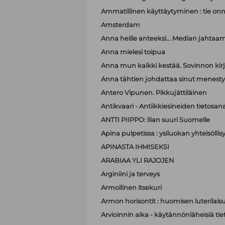
Ammatillinen käyttäytyminen : tie on
Amsterdam
Anna heille anteeksi... Median jahtaa
Anna mielesi toipua
Anna mun kaikki kestää. Sovinnon kir
Anna tähtien johdattaa sinut menest
Antero Vipunen. Pikkujättiläinen
Antikvaari - Antiikkiesineiden tietosana
ANTTI PIIPPO: liian suuri Suomelle
Apina pulpetissa : ysiluokan yhteisöllis
APINASTA IHMISEKSI
ARABIAA YLI RAJOJEN
Arginiini ja terveys
Armollinen itsekuri
Armon horisontit : huomisen luterilais
Arvioinnin aika - käytännönläheisiä t