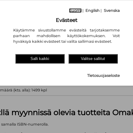
 tiedossa
Suomi
|
English
|
Svenska
tta vastaava
Evästeet
Käytämme sivustollamme evästeitä tarjotaksemme
parhaan mahdollisen käyttökokemuksen. Voit
hyväksyä kaikki evästeet tai valita sallimasi evästeet.
nta
16.80€
akaupassa
autta!
Salli kaikki
Valitse sallitut
Tietosuojaseloste
 kpl
äärä (kts. alla): 1499 kpl
:llä myynnissä olevia tuotteita Om
ä samalla ISBN-numerolla.