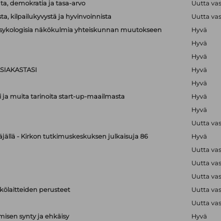
a, demokratia ja tasa-arvo
Uutta va
a, kilpailukyvystä ja hyvinvoinnista
Uutta va
lipsykologisia näkökulmia yhteiskunnan muutokseen
Hyvä
Hyvä
Hyvä
SIAKASTASI
Hyvä
Hyvä
i ja muita tarinoita start-up-maailmasta
Hyvä
Hyvä
Uutta va
äjällä - Kirkon tutkimuskeskuksen julkaisuja 86
Hyvä
Uutta va
Uutta va
Uutta va
hkölaitteiden perusteet
Uutta va
Uutta va
isen synty ja ehkäisy
Hyvä