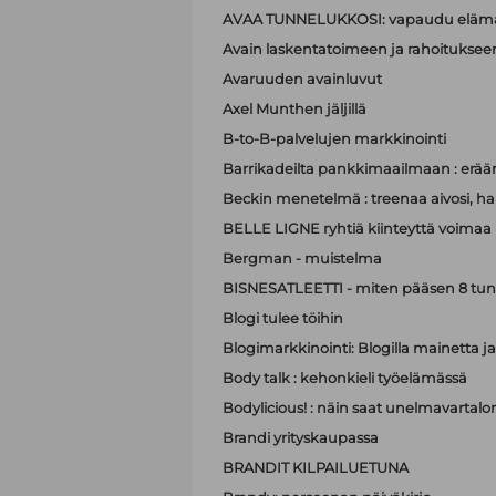
AVAA TUNNELUKKOSI: vapaudu elämä
Avain laskentatoimeen ja rahoituksee
Avaruuden avainluvut
Axel Munthen jäljillä
B-to-B-palvelujen markkinointi
Barrikadeilta pankkimaailmaan : eräänl
Beckin menetelmä : treenaa aivosi, hall
BELLE LIGNE ryhtiä kiinteyttä voimaa
Bergman - muistelma
BISNESATLEETTI - miten pääsen 8 tun
Blogi tulee töihin
Blogimarkkinointi: Blogilla mainett
Body talk : kehonkieli työelämässä
Bodylicious! : näin saat unelmavartalo
Brandi yrityskaupassa
BRANDIT KILPAILUETUNA