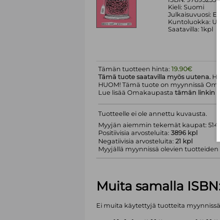
Kieli: Suomi
Julkaisuvuosi: Ei
Kuntoluokka: Uu
Saatavilla: 1kpl
Tämän tuotteen hinta:
19.90€
Tämä tuote saatavilla myös uutena.
Hi
HUOM! Tämä tuote on myynnissä Om
Lue lisää Omakaupasta
tämän linkin
k
Tuotteelle ei ole annettu kuvausta.
Myyjän aiemmin tekemät kaupat: 5143
Positiivisia arvosteluita:
3896 kpl
Negatiivisia arvosteluita:
21 kpl
Myyjällä myynnissä olevien tuotteiden m
Muita samalla ISBN
Ei muita käytettyjä tuotteita myynniss