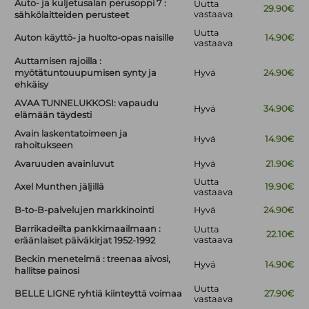
Auto- ja kuljetusalan perusoppi 7 :
Uutta
29.90€
vastaava
sähkölaitteiden perusteet
Uutta
Auton käyttö- ja huolto-opas naisille
14.90€
vastaava
Auttamisen rajoilla :
myötätuntouupumisen synty ja
Hyvä
24.90€
ehkäisy
AVAA TUNNELUKKOSI: vapaudu
Hyvä
34.90€
elämään täydesti
Avain laskentatoimeen ja
Hyvä
14.90€
rahoitukseen
Avaruuden avainluvut
Hyvä
21.90€
Uutta
Axel Munthen jäljillä
19.90€
vastaava
B-to-B-palvelujen markkinointi
Hyvä
24.90€
Barrikadeilta pankkimaailmaan :
Uutta
22.10€
vastaava
eräänlaiset päiväkirjat 1952-1992
Beckin menetelmä : treenaa aivosi,
Hyvä
14.90€
hallitse painosi
Uutta
BELLE LIGNE ryhtiä kiinteyttä voimaa
27.90€
vastaava