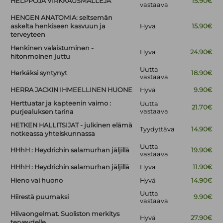
HELPPOJA VIRKKAUSMALLEJA
15.90€
vastaava
HENGEN ANATOMIA: seitsemän
askelta henkiseen kasvuun ja
Hyvä
15.90€
terveyteen
Henkinen valaistuminen -
Hyvä
24.90€
hitonmoinen juttu
Uutta
Herkäksi syntynyt
18.90€
vastaava
HERRA JACKIN IHMEELLINEN HUONE
Hyvä
9.90€
Herttuatar ja kapteenin vaimo :
Uutta
21.70€
vastaava
purjealuksen tarina
HETKEN HALLITSIJAT - julkinen elämä
Tyydyttävä
14.90€
notkeassa yhteiskunnassa
Uutta
HHhH : Heydrichin salamurhan jäljillä
19.90€
vastaava
HHhH : Heydrichin salamurhan jäljillä
Hyvä
11.90€
Hieno vai huono
Hyvä
14.90€
Uutta
Hiirestä puumaksi
9.90€
vastaava
Hiivaongelmat. Suoliston merkitys
Hyvä
27.90€
terveydelle