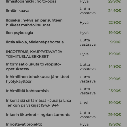
Ilmastopaniikki : hoito-opas
Hyvä
29.90€
Uutta
Ilmiön kaava
24.90€
vastaava
Iloiseksi : nykyajan parisuhteen
Hyvä
22.90€
huikeat mahdollisuudet
Ilon psykologia
Hyvä
19.90€
Uutta
Ilosia aikoja, Mielensäpahoittaja
9.90€
vastaava
INCOTERMS, KAUPPATAVAT JA
Hyvä
19.90€
TOIMITUSLAUSEKKEET
Informaatiolukutaito yliopisto-
Uutta
14.90€
vastaava
opetuksessa
Inhimillinen tehokkuus : jännitteet
Uutta
29.90€
vastaava
hyötykäyttöön
Uutta
Inhimillisiä kohtaamisia
15.90€
vastaava
Inkeriläisiä siirtämässä - Jussi ja Liisa
Uusi
19.90€
Tenkun päiväkirjat 1943-1944
Uutta
Inkerin itkuvirret - Ingrian Laments
29.90€
vastaava
Innostavat projektit
Hyvä
19.90€