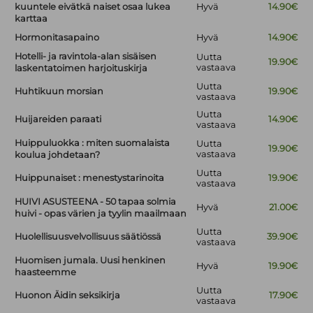
kuuntele eivätkä naiset osaa lukea
Hyvä
14.90€
karttaa
Hormonitasapaino
Hyvä
14.90€
Hotelli- ja ravintola-alan sisäisen
Uutta
19.90€
vastaava
laskentatoimen harjoituskirja
Uutta
Huhtikuun morsian
19.90€
vastaava
Uutta
Huijareiden paraati
14.90€
vastaava
Huippuluokka : miten suomalaista
Uutta
19.90€
vastaava
koulua johdetaan?
Uutta
Huippunaiset : menestystarinoita
19.90€
vastaava
HUIVI ASUSTEENA - 50 tapaa solmia
Hyvä
21.00€
huivi - opas värien ja tyylin maailmaan
Uutta
Huolellisuusvelvollisuus säätiössä
39.90€
vastaava
Huomisen jumala. Uusi henkinen
Hyvä
19.90€
haasteemme
Uutta
Huonon Äidin seksikirja
17.90€
vastaava