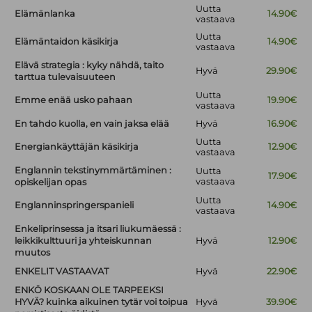
Uutta
Elämänlanka
14.90€
vastaava
Uutta
Elämäntaidon käsikirja
14.90€
vastaava
Elävä strategia : kyky nähdä, taito
Hyvä
29.90€
tarttua tulevaisuuteen
Uutta
Emme enää usko pahaan
19.90€
vastaava
En tahdo kuolla, en vain jaksa elää
Hyvä
16.90€
Uutta
Energiankäyttäjän käsikirja
12.90€
vastaava
Englannin tekstinymmärtäminen :
Uutta
17.90€
vastaava
opiskelijan opas
Uutta
Englanninspringerspanieli
14.90€
vastaava
Enkeliprinsessa ja itsari liukumäessä :
leikkikulttuuri ja yhteiskunnan
Hyvä
12.90€
muutos
ENKELIT VASTAAVAT
Hyvä
22.90€
ENKÖ KOSKAAN OLE TARPEEKSI
HYVÄ? kuinka aikuinen tytär voi toipua
Hyvä
39.90€