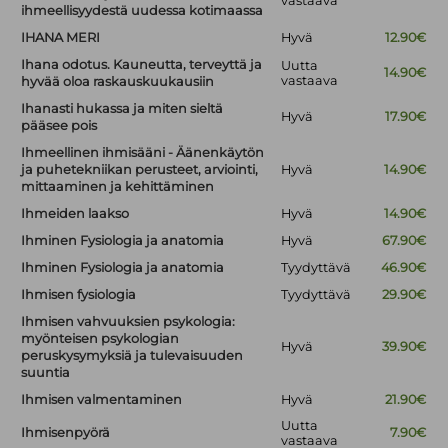
vastaava
ihmeellisyydestä uudessa kotimaassa
IHANA MERI
Hyvä
12.90€
Ihana odotus. Kauneutta, terveyttä ja
Uutta
14.90€
vastaava
hyvää oloa raskauskuukausiin
Ihanasti hukassa ja miten sieltä
Hyvä
17.90€
pääsee pois
Ihmeellinen ihmisääni - Äänenkäytön
ja puhetekniikan perusteet, arviointi,
Hyvä
14.90€
mittaaminen ja kehittäminen
Ihmeiden laakso
Hyvä
14.90€
Ihminen Fysiologia ja anatomia
Hyvä
67.90€
Ihminen Fysiologia ja anatomia
Tyydyttävä
46.90€
Ihmisen fysiologia
Tyydyttävä
29.90€
Ihmisen vahvuuksien psykologia:
myönteisen psykologian
Hyvä
39.90€
peruskysymyksiä ja tulevaisuuden
suuntia
Ihmisen valmentaminen
Hyvä
21.90€
Uutta
Ihmisenpyörä
7.90€
vastaava