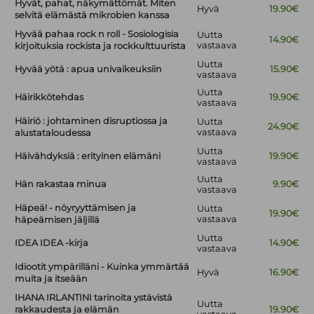
Hyvät, pahat, näkymättömät. Miten
Hyvä
19.90€
selvitä elämästä mikrobien kanssa
Hyvää pahaa rock n roll - Sosiologisia
Uutta
14.90€
vastaava
kirjoituksia rockista ja rockkulttuurista
Uutta
Hyvää yötä : apua univaikeuksiin
15.90€
vastaava
Uutta
Häirikkötehdas
19.90€
vastaava
Häiriö : johtaminen disruptiossa ja
Uutta
24.90€
vastaava
alustataloudessa
Uutta
Häivähdyksiä : erityinen elämäni
19.90€
vastaava
Uutta
Hän rakastaa minua
9.90€
vastaava
Häpeä! - nöyryyttämisen ja
Uutta
19.90€
vastaava
häpeämisen jäljillä
Uutta
IDEA IDEA -kirja
14.90€
vastaava
Idiootit ympärilläni - Kuinka ymmärtää
Hyvä
16.90€
muita ja itseään
IHANA IRLANTINI tarinoita ystävistä
Uutta
rakkaudesta ja elämän
19.90€