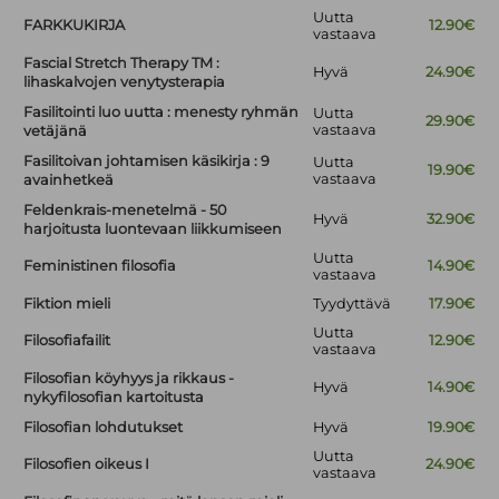
Uutta
FARKKUKIRJA
12.90€
vastaava
Fascial Stretch Therapy TM :
Hyvä
24.90€
lihaskalvojen venytysterapia
Fasilitointi luo uutta : menesty ryhmän
Uutta
29.90€
vastaava
vetäjänä
Fasilitoivan johtamisen käsikirja : 9
Uutta
19.90€
vastaava
avainhetkeä
Feldenkrais-menetelmä - 50
Hyvä
32.90€
harjoitusta luontevaan liikkumiseen
Uutta
Feministinen filosofia
14.90€
vastaava
Fiktion mieli
Tyydyttävä
17.90€
Uutta
Filosofiafailit
12.90€
vastaava
Filosofian köyhyys ja rikkaus -
Hyvä
14.90€
nykyfilosofian kartoitusta
Filosofian lohdutukset
Hyvä
19.90€
Uutta
Filosofien oikeus I
24.90€
vastaava