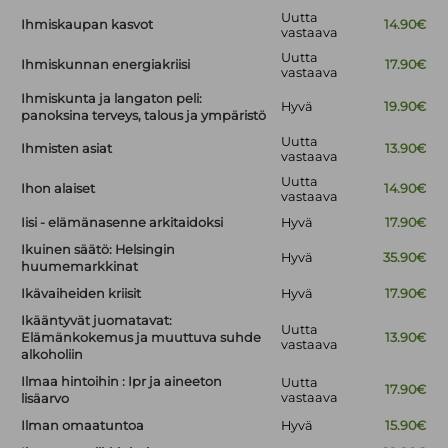
Uutta
Ihmiskaupan kasvot
14.90€
vastaava
Uutta
Ihmiskunnan energiakriisi
17.90€
vastaava
Ihmiskunta ja langaton peli:
Hyvä
19.90€
panoksina terveys, talous ja ympäristö
Uutta
Ihmisten asiat
13.90€
vastaava
Uutta
Ihon alaiset
14.90€
vastaava
Iisi - elämänasenne arkitaidoksi
Hyvä
17.90€
Ikuinen säätö: Helsingin
Hyvä
35.90€
huumemarkkinat
Ikävaiheiden kriisit
Hyvä
17.90€
Ikääntyvät juomatavat:
Uutta
Elämänkokemus ja muuttuva suhde
13.90€
vastaava
alkoholiin
Ilmaa hintoihin : Ipr ja aineeton
Uutta
17.90€
vastaava
lisäarvo
Ilman omaatuntoa
Hyvä
15.90€