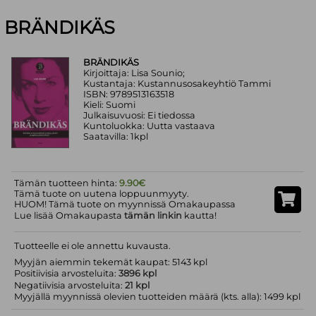
BRÄNDIKÄS
BRÄNDIKÄS
Kirjoittaja: Lisa Sounio;
Kustantaja: Kustannusosakeyhtiö Tammi
ISBN: 9789513163518
Kieli: Suomi
Julkaisuvuosi: Ei tiedossa
Kuntoluokka: Uutta vastaava
Saatavilla: 1kpl
Tämän tuotteen hinta:
9.90€
Tämä tuote on uutena loppuunmyyty.
HUOM! Tämä tuote on myynnissä Omakaupassa
Lue lisää Omakaupasta
tämän linkin
kautta!
Tuotteelle ei ole annettu kuvausta.
Myyjän aiemmin tekemät kaupat: 5143 kpl
Positiivisia arvosteluita:
3896 kpl
Negatiivisia arvosteluita:
21 kpl
Myyjällä myynnissä olevien tuotteiden määrä (kts. alla): 1499 kpl