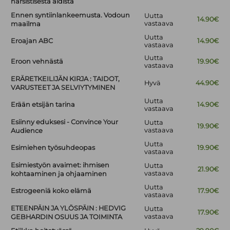
narsistisesta äidistä
Ennen syntiinlankeemusta. Vodoun
Uutta
14.90€
vastaava
maailma
Uutta
Eroajan ABC
14.90€
vastaava
Uutta
Eroon vehnästä
19.90€
vastaava
ERÄRETKEILIJÄN KIRJA : TAIDOT,
Hyvä
44.90€
VARUSTEET JA SELVIYTYMINEN
Uutta
Erään etsijän tarina
14.90€
vastaava
Esiinny eduksesi - Convince Your
Uutta
19.90€
vastaava
Audience
Uutta
Esimiehen työsuhdeopas
19.90€
vastaava
Esimiestyön avaimet: ihmisen
Uutta
21.90€
vastaava
kohtaaminen ja ohjaaminen
Uutta
Estrogeeniä koko elämä
17.90€
vastaava
ETEENPÄIN JA YLÖSPÄIN : HEDVIG
Uutta
17.90€
vastaava
GEBHARDIN OSUUS JA TOIMINTA