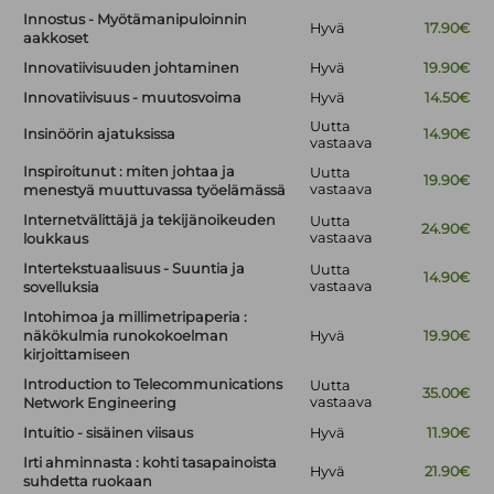
Innostus - Myötämanipuloinnin
Hyvä
17.90€
aakkoset
Innovatiivisuuden johtaminen
Hyvä
19.90€
Innovatiivisuus - muutosvoima
Hyvä
14.50€
Uutta
Insinöörin ajatuksissa
14.90€
vastaava
Inspiroitunut : miten johtaa ja
Uutta
19.90€
vastaava
menestyä muuttuvassa työelämässä
Internetvälittäjä ja tekijänoikeuden
Uutta
24.90€
vastaava
loukkaus
Intertekstuaalisuus - Suuntia ja
Uutta
14.90€
vastaava
sovelluksia
Intohimoa ja millimetripaperia :
näkökulmia runokokoelman
Hyvä
19.90€
kirjoittamiseen
Introduction to Telecommunications
Uutta
35.00€
vastaava
Network Engineering
Intuitio - sisäinen viisaus
Hyvä
11.90€
Irti ahminnasta : kohti tasapainoista
Hyvä
21.90€
suhdetta ruokaan