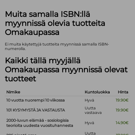
Muita samalla ISBN:llä
myynnissä olevia tuotteita
Omakaupassa
Ei muita käytettyjä tuotteita myynnissä samalla ISBN-
numerolla.
Kaikki tällä myyjällä
Omakaupassa myynnissä olevat
tuotteet
Nimike
Kuntoluokka
Hinta
10 vuotta nuorempi 10 viikossa
Hyvä
19.90€
Uutta
101 KYSYMYSTÄ JA VASTAUSTA
19.90€
vastaava
2000-luvun elämää - sosiologisia
Hyvä
14.90€
teorioita uudesta vuosituhannesta
Uutta