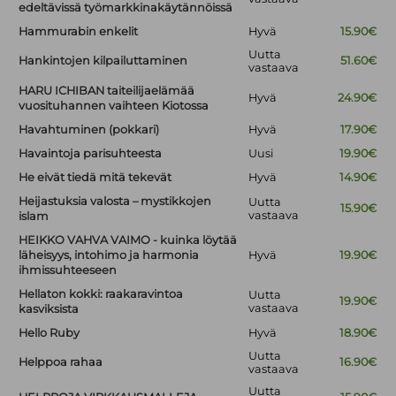
edeltävissä työmarkkinakäytännöissä
Hammurabin enkelit
Hyvä
15.90€
Uutta
Hankintojen kilpailuttaminen
51.60€
vastaava
HARU ICHIBAN taiteilijaelämää
Hyvä
24.90€
vuosituhannen vaihteen Kiotossa
Havahtuminen (pokkari)
Hyvä
17.90€
Havaintoja parisuhteesta
Uusi
19.90€
He eivät tiedä mitä tekevät
Hyvä
14.90€
Heijastuksia valosta – mystikkojen
Uutta
15.90€
vastaava
islam
HEIKKO VAHVA VAIMO - kuinka löytää
läheisyys, intohimo ja harmonia
Hyvä
19.90€
ihmissuhteeseen
Hellaton kokki: raakaravintoa
Uutta
19.90€
vastaava
kasviksista
Hello Ruby
Hyvä
18.90€
Uutta
Helppoa rahaa
16.90€
vastaava
Uutta