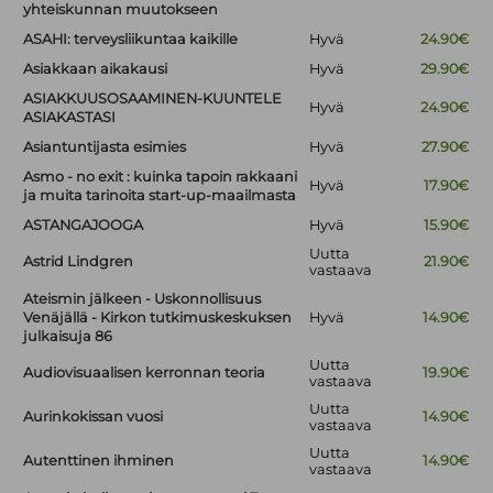
yhteiskunnan muutokseen
ASAHI: terveysliikuntaa kaikille
Hyvä
24.90€
Asiakkaan aikakausi
Hyvä
29.90€
ASIAKKUUSOSAAMINEN-KUUNTELE
Hyvä
24.90€
ASIAKASTASI
Asiantuntijasta esimies
Hyvä
27.90€
Asmo - no exit : kuinka tapoin rakkaani
Hyvä
17.90€
ja muita tarinoita start-up-maailmasta
ASTANGAJOOGA
Hyvä
15.90€
Uutta
Astrid Lindgren
21.90€
vastaava
Ateismin jälkeen - Uskonnollisuus
Venäjällä - Kirkon tutkimuskeskuksen
Hyvä
14.90€
julkaisuja 86
Uutta
Audiovisuaalisen kerronnan teoria
19.90€
vastaava
Uutta
Aurinkokissan vuosi
14.90€
vastaava
Uutta
Autenttinen ihminen
14.90€
vastaava