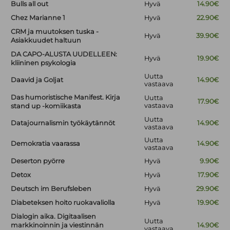
Bulls all out
Hyvä
14.90€
Chez Marianne 1
Hyvä
22.90€
CRM ja muutoksen tuska -
Hyvä
39.90€
Asiakkuudet haltuun
DA CAPO-ALUSTA UUDELLEEN:
Hyvä
19.90€
kliininen psykologia
Uutta
Daavid ja Goljat
14.90€
vastaava
Das humoristische Manifest. Kirja
Uutta
17.90€
vastaava
stand up -komiikasta
Uutta
Datajournalismin työkäytännöt
14.90€
vastaava
Uutta
Demokratia vaarassa
14.90€
vastaava
Deserton pyörre
Hyvä
9.90€
Detox
Hyvä
17.90€
Deutsch im Berufsleben
Hyvä
29.90€
Diabeteksen hoito ruokavaliolla
Hyvä
19.90€
Dialogin aika. Digitaalisen
Uutta
markkinoinnin ja viestinnän
14.90€
vastaava