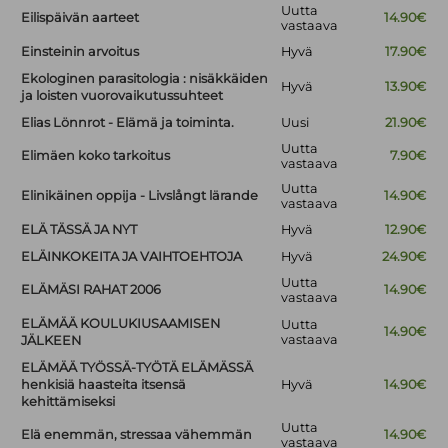
Uutta
Eilispäivän aarteet
14.90€
vastaava
Einsteinin arvoitus
Hyvä
17.90€
Ekologinen parasitologia : nisäkkäiden
Hyvä
13.90€
ja loisten vuorovaikutussuhteet
Elias Lönnrot - Elämä ja toiminta.
Uusi
21.90€
Uutta
Elimäen koko tarkoitus
7.90€
vastaava
Uutta
Elinikäinen oppija - Livslångt lärande
14.90€
vastaava
ELÄ TÄSSÄ JA NYT
Hyvä
12.90€
ELÄINKOKEITA JA VAIHTOEHTOJA
Hyvä
24.90€
Uutta
ELÄMÄSI RAHAT 2006
14.90€
vastaava
ELÄMÄÄ KOULUKIUSAAMISEN
Uutta
14.90€
vastaava
JÄLKEEN
ELÄMÄÄ TYÖSSÄ-TYÖTÄ ELÄMÄSSÄ
henkisiä haasteita itsensä
Hyvä
14.90€
kehittämiseksi
Uutta
Elä enemmän, stressaa vähemmän
14.90€
vastaava