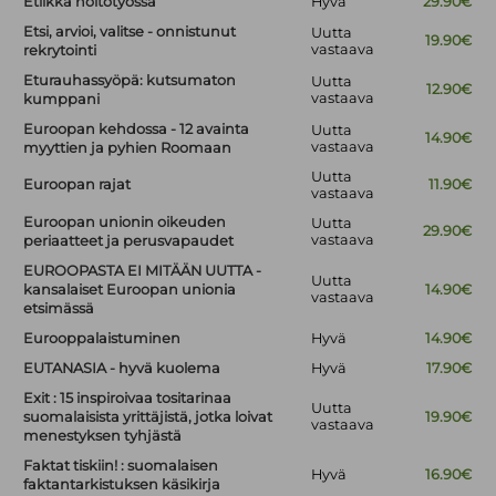
Etiikka hoitotyössä
Hyvä
29.90€
Etsi, arvioi, valitse - onnistunut
Uutta
19.90€
vastaava
rekrytointi
Eturauhassyöpä: kutsumaton
Uutta
12.90€
vastaava
kumppani
Euroopan kehdossa - 12 avainta
Uutta
14.90€
vastaava
myyttien ja pyhien Roomaan
Uutta
Euroopan rajat
11.90€
vastaava
Euroopan unionin oikeuden
Uutta
29.90€
vastaava
periaatteet ja perusvapaudet
EUROOPASTA EI MITÄÄN UUTTA -
Uutta
kansalaiset Euroopan unionia
14.90€
vastaava
etsimässä
Eurooppalaistuminen
Hyvä
14.90€
EUTANASIA - hyvä kuolema
Hyvä
17.90€
Exit : 15 inspiroivaa tositarinaa
Uutta
suomalaisista yrittäjistä, jotka loivat
19.90€
vastaava
menestyksen tyhjästä
Faktat tiskiin! : suomalaisen
Hyvä
16.90€
faktantarkistuksen käsikirja