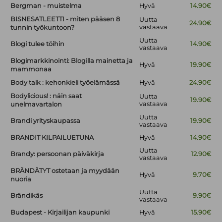
Bergman - muistelma
Hyvä
14.90€
BISNESATLEETTI - miten pääsen 8
Uutta
24.90€
vastaava
tunnin työkuntoon?
Uutta
Blogi tulee töihin
14.90€
vastaava
Blogimarkkinointi: Blogilla mainetta ja
Hyvä
19.90€
mammonaa
Body talk : kehonkieli työelämässä
Hyvä
24.90€
Bodylicious! : näin saat
Uutta
19.90€
vastaava
unelmavartalon
Uutta
Brandi yrityskaupassa
19.90€
vastaava
BRANDIT KILPAILUETUNA
Hyvä
14.90€
Uutta
Brandy: persoonan päiväkirja
12.90€
vastaava
BRÄNDÄTYT ostetaan ja myydään
Hyvä
9.70€
nuoria
Uutta
Brändikäs
9.90€
vastaava
Budapest - Kirjailijan kaupunki
Hyvä
15.90€