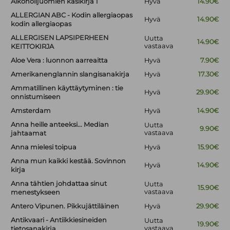
Alkoholijuomien käsikirja 1
Hyvä
14.90€
ALLERGIAN ABC - Kodin allergiaopas
Hyvä
14.90€
kodin allergiaopas
ALLERGISEN LAPSIPERHEEN
Uutta
14.90€
vastaava
KEITTOKIRJA
Aloe Vera : luonnon aarreaitta
Hyvä
7.90€
Amerikanenglannin slangisanakirja
Hyvä
17.30€
Ammatillinen käyttäytyminen : tie
Hyvä
29.90€
onnistumiseen
Amsterdam
Hyvä
14.90€
Anna heille anteeksi... Median
Uutta
9.90€
vastaava
jahtaamat
Anna mielesi toipua
Hyvä
15.90€
Anna mun kaikki kestää. Sovinnon
Hyvä
14.90€
kirja
Anna tähtien johdattaa sinut
Uutta
15.90€
vastaava
menestykseen
Antero Vipunen. Pikkujättiläinen
Hyvä
29.90€
Antikvaari - Antiikkiesineiden
Uutta
19.90€
vastaava
tietosanakirja