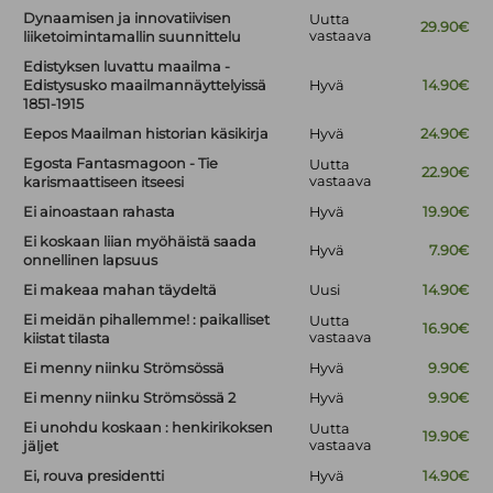
Dynaamisen ja innovatiivisen
Uutta
29.90€
vastaava
liiketoimintamallin suunnittelu
Edistyksen luvattu maailma -
Edistysusko maailmannäyttelyissä
Hyvä
14.90€
1851-1915
Eepos Maailman historian käsikirja
Hyvä
24.90€
Egosta Fantasmagoon - Tie
Uutta
22.90€
vastaava
karismaattiseen itseesi
Ei ainoastaan rahasta
Hyvä
19.90€
Ei koskaan liian myöhäistä saada
Hyvä
7.90€
onnellinen lapsuus
Ei makeaa mahan täydeltä
Uusi
14.90€
Ei meidän pihallemme! : paikalliset
Uutta
16.90€
vastaava
kiistat tilasta
Ei menny niinku Strömsössä
Hyvä
9.90€
Ei menny niinku Strömsössä 2
Hyvä
9.90€
Ei unohdu koskaan : henkirikoksen
Uutta
19.90€
vastaava
jäljet
Ei, rouva presidentti
Hyvä
14.90€