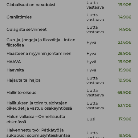
Uutta
Globalisaation paradoksi
19.90€
vastaava
Uutta
Graniittimies
14.90€
vastaava
Uutta
Gulagista selvinneet
14.90€
vastaava
Guruja, joogeja ja filosofeja - Intian
Hyvä
23.60€
filosofiaa
Haasteena myynnin johtaminen
Hyvä
29.90€
HAAVA
Hyvä
19.90€
Haaveita
Hyvä
15.90€
Uutta
Hajauta tai hajoa
19.90€
vastaava
Uutta
Hallinto-oikeus
69.90€
vastaava
Hallituksen ja toimitusjohtajan
Uutta
53.70€
vastaava
oikeudet ja vastuu osakeyhtiössä
Halun vallassa – Onnellisuutta
Uusi
17.90€
etsimässä
Halvennettu työ : Pätkätyö ja
Uutta
sukupuoli sopimusyhteiskuntaa
19.90€
vastaava