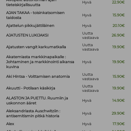
Hyvä
22.90€
tieteiskirjallisuutta
AJAN TAKAA - toisinkatsomisen
Hyvä
15.90€
taidosta
Ajattelun pikkujättiläinen
Hyvä
20.10€
Uutta
AJATUSTEN LUKIJAKSI
26.90€
vastaava
Uutta
Ajatusten vangit karkumatkalla
19.90€
vastaava
Akatemiasta markkinapaikalle :
Johtaminen ja markkinointi aikansa
Hyvä
19.90€
kuvina
Uutta
Aki Hintsa - Voittamisen anatomia
15.90€
vastaava
Uutta
Akuutti - Potilaan käsikirja
19.90€
vastaava
ALASTON JA PUETTU. Ruumiin ja
Hyvä
14.90€
uskonnon ääret
Aleksandriasta Auschwitziin :
Hyvä
29.90€
antisemitismin pitkä historia
Alex
Hyvä
17.90€