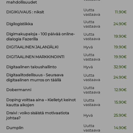
mahdollisuudet
Uutta
DIGIKUVAUS : niksit
11.90€
vastaava
Uutta
Digilogistiikka
24.90€
vastaava
Digimakupaloja - 100 päivää online-
Uutta
19.90€
vastaava
dialogia Fazerilla
DIGITAALINEN JALANJÄLKI
Hyvä
19.90€
Uutta
DIGITAALINEN MARKKINOINTI
19.90€
vastaava
Digitaalinen taloushallinto
Hyvä
32.90€
Digitaalitodellisuus - Seuraava
Uutta
24.90€
vastaava
digitaalinen murros on täällä
Uutta
Dobermanni
12.90€
vastaava
Doping voittaa aina – Kielletyt keinot
Uutta
15.90€
vastaava
kautta aikojen
Draivi : voiko sisäistä motivaatiota
Hyvä
25.90€
johtaa?
Uutta
Dumplin
14.90€
vastaava