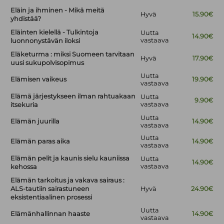
Eläin ja ihminen - Mikä meitä
Hyvä
15.90€
yhdistää?
Eläinten kielellä - Tulkintoja
Uutta
14.90€
vastaava
luonnonystävän iloksi
Eläketurma : miksi Suomeen tarvitaan
Hyvä
17.90€
uusi sukupolvisopimus
Uutta
Elämisen vaikeus
19.90€
vastaava
Elämä järjestykseen ilman rahtuakaan
Uutta
9.90€
vastaava
itsekuria
Uutta
Elämän juurilla
14.90€
vastaava
Uutta
Elämän paras aika
14.90€
vastaava
Elämän pelit ja kaunis sielu kauniissa
Uutta
14.90€
vastaava
kehossa
Elämän tarkoitus ja vakava sairaus :
ALS-tautiin sairastuneen
Hyvä
24.90€
eksistentiaalinen prosessi
Uutta
Elämänhallinnan haaste
14.90€
vastaava