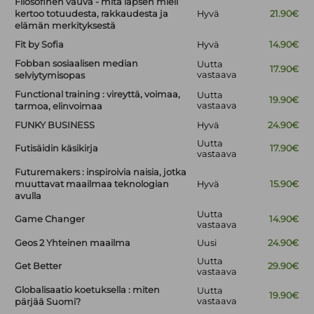
Filosofinen vauva - mitä lapsen mieli
kertoo totuudesta, rakkaudesta ja
Hyvä
21.90€
elämän merkityksestä
Fit by Sofia
Hyvä
14.90€
Fobban sosiaalisen median
Uutta
17.90€
vastaava
selviytymisopas
Functional training : vireyttä, voimaa,
Uutta
19.90€
vastaava
tarmoa, elinvoimaa
FUNKY BUSINESS
Hyvä
24.90€
Uutta
Futisäidin käsikirja
17.90€
vastaava
Futuremakers : inspiroivia naisia, jotka
muuttavat maailmaa teknologian
Hyvä
15.90€
avulla
Uutta
Game Changer
14.90€
vastaava
Geos 2 Yhteinen maailma
Uusi
24.90€
Uutta
Get Better
29.90€
vastaava
Globalisaatio koetuksella : miten
Uutta
19.90€
vastaava
pärjää Suomi?