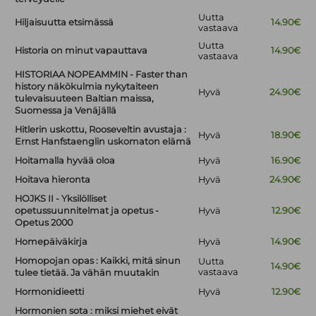
Uutta
Hiljaisuutta etsimässä
14.90€
vastaava
Uutta
Historia on minut vapauttava
14.90€
vastaava
HISTORIAA NOPEAMMIN - Faster than
history näkökulmia nykytaiteen
Hyvä
24.90€
tulevaisuuteen Baltian maissa,
Suomessa ja Venäjällä
Hitlerin uskottu, Rooseveltin avustaja :
Hyvä
18.90€
Ernst Hanfstaenglin uskomaton elämä
Hoitamalla hyvää oloa
Hyvä
16.90€
Hoitava hieronta
Hyvä
24.90€
HOJKS II - Yksilölliset
opetussuunnitelmat ja opetus -
Hyvä
12.90€
Opetus 2000
Homepäiväkirja
Hyvä
14.90€
Homopojan opas : Kaikki, mitä sinun
Uutta
14.90€
vastaava
tulee tietää. Ja vähän muutakin
Hormonidieetti
Hyvä
12.90€
Hormonien sota : miksi miehet eivät