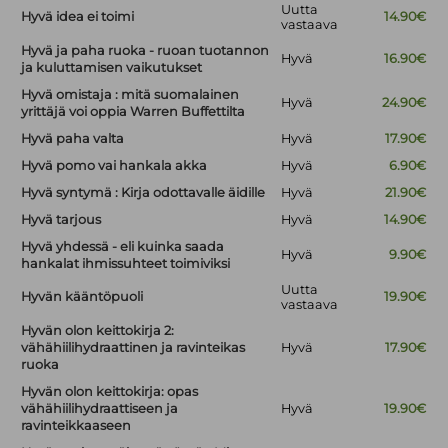
Uutta
Hyvä idea ei toimi
14.90€
vastaava
Hyvä ja paha ruoka - ruoan tuotannon
Hyvä
16.90€
ja kuluttamisen vaikutukset
Hyvä omistaja : mitä suomalainen
Hyvä
24.90€
yrittäjä voi oppia Warren Buffettilta
Hyvä paha valta
Hyvä
17.90€
Hyvä pomo vai hankala akka
Hyvä
6.90€
Hyvä syntymä : Kirja odottavalle äidille
Hyvä
21.90€
Hyvä tarjous
Hyvä
14.90€
Hyvä yhdessä - eli kuinka saada
Hyvä
9.90€
hankalat ihmissuhteet toimiviksi
Uutta
Hyvän kääntöpuoli
19.90€
vastaava
Hyvän olon keittokirja 2:
vähähiilihydraattinen ja ravinteikas
Hyvä
17.90€
ruoka
Hyvän olon keittokirja: opas
vähähiilihydraattiseen ja
Hyvä
19.90€
ravinteikkaaseen