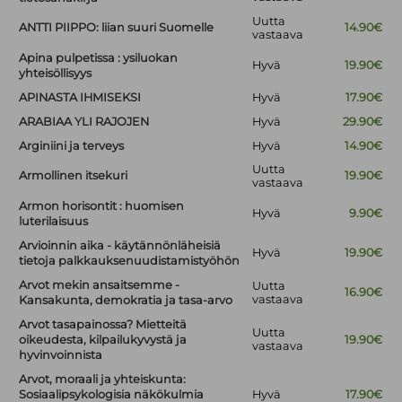
Uutta
ANTTI PIIPPO: liian suuri Suomelle
14.90€
vastaava
Apina pulpetissa : ysiluokan
Hyvä
19.90€
yhteisöllisyys
APINASTA IHMISEKSI
Hyvä
17.90€
ARABIAA YLI RAJOJEN
Hyvä
29.90€
Arginiini ja terveys
Hyvä
14.90€
Uutta
Armollinen itsekuri
19.90€
vastaava
Armon horisontit : huomisen
Hyvä
9.90€
luterilaisuus
Arvioinnin aika - käytännönläheisiä
Hyvä
19.90€
tietoja palkkauksenuudistamistyöhön
Arvot mekin ansaitsemme -
Uutta
16.90€
vastaava
Kansakunta, demokratia ja tasa-arvo
Arvot tasapainossa? Mietteitä
Uutta
oikeudesta, kilpailukyvystä ja
19.90€
vastaava
hyvinvoinnista
Arvot, moraali ja yhteiskunta:
Sosiaalipsykologisia näkökulmia
Hyvä
17.90€