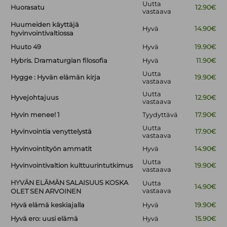
Uutta
Huorasatu
12.90€
vastaava
Huumeiden käyttäjä
Hyvä
14.90€
hyvinvointivaltiossa
Huuto 49
Hyvä
19.90€
Hybris. Dramaturgian filosofia
Hyvä
11.90€
Uutta
Hygge : Hyvän elämän kirja
19.90€
vastaava
Uutta
Hyvejohtajuus
12.90€
vastaava
Hyvin menee! 1
Tyydyttävä
17.90€
Uutta
Hyvinvointia venyttelystä
17.90€
vastaava
Hyvinvointityön ammatit
Hyvä
14.90€
Uutta
Hyvinvointivaltion kulttuurintutkimus
19.90€
vastaava
HYVÄN ELÄMÄN SALAISUUS KOSKA
Uutta
14.90€
vastaava
OLET SEN ARVOINEN
Hyvä elämä keskiajalla
Hyvä
19.90€
Hyvä ero: uusi elämä
Hyvä
15.90€