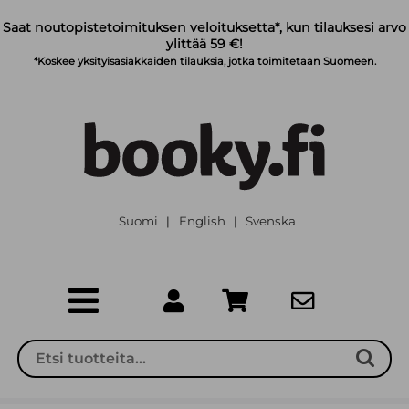
Siirry pääsisältöön
Saat noutopistetoimituksen veloituksetta*, kun tilauksesi arvo
ylittää 59 €!
*Koskee yksityisasiakkaiden tilauksia, jotka toimitetaan Suomeen.
Suomi
English
Svenska
|
|