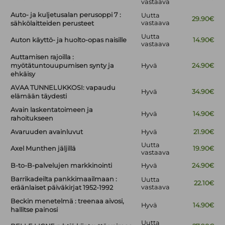
vastaava
Auto- ja kuljetusalan perusoppi 7 :
Uutta
29.90€
vastaava
sähkölaitteiden perusteet
Uutta
Auton käyttö- ja huolto-opas naisille
14.90€
vastaava
Auttamisen rajoilla :
myötätuntouupumisen synty ja
Hyvä
24.90€
ehkäisy
AVAA TUNNELUKKOSI: vapaudu
Hyvä
34.90€
elämään täydesti
Avain laskentatoimeen ja
Hyvä
14.90€
rahoitukseen
Avaruuden avainluvut
Hyvä
21.90€
Uutta
Axel Munthen jäljillä
19.90€
vastaava
B-to-B-palvelujen markkinointi
Hyvä
24.90€
Barrikadeilta pankkimaailmaan :
Uutta
22.10€
vastaava
eräänlaiset päiväkirjat 1952-1992
Beckin menetelmä : treenaa aivosi,
Hyvä
14.90€
hallitse painosi
Uutta