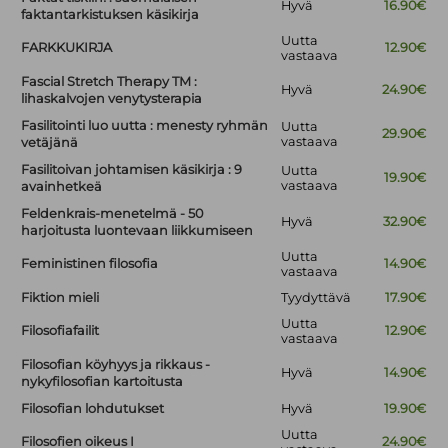
Hyvä
16.90€
faktantarkistuksen käsikirja
Uutta
FARKKUKIRJA
12.90€
vastaava
Fascial Stretch Therapy TM :
Hyvä
24.90€
lihaskalvojen venytysterapia
Fasilitointi luo uutta : menesty ryhmän
Uutta
29.90€
vastaava
vetäjänä
Fasilitoivan johtamisen käsikirja : 9
Uutta
19.90€
vastaava
avainhetkeä
Feldenkrais-menetelmä - 50
Hyvä
32.90€
harjoitusta luontevaan liikkumiseen
Uutta
Feministinen filosofia
14.90€
vastaava
Fiktion mieli
Tyydyttävä
17.90€
Uutta
Filosofiafailit
12.90€
vastaava
Filosofian köyhyys ja rikkaus -
Hyvä
14.90€
nykyfilosofian kartoitusta
Filosofian lohdutukset
Hyvä
19.90€
Uutta
Filosofien oikeus I
24.90€