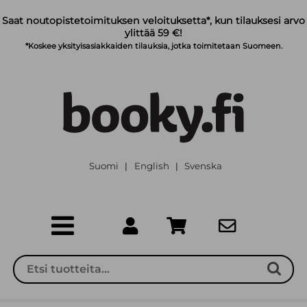
Siirry pääsisältöön
Saat noutopistetoimituksen veloituksetta*, kun tilauksesi arvo
ylittää 59 €!
*Koskee yksityisasiakkaiden tilauksia, jotka toimitetaan Suomeen.
Suomi
English
Svenska
|
|