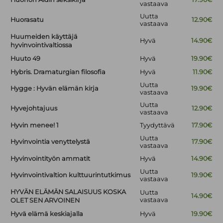
vastaava
Uutta
Huorasatu
12.90€
vastaava
Huumeiden käyttäjä
Hyvä
14.90€
hyvinvointivaltiossa
Huuto 49
Hyvä
19.90€
Hybris. Dramaturgian filosofia
Hyvä
11.90€
Uutta
Hygge : Hyvän elämän kirja
19.90€
vastaava
Uutta
Hyvejohtajuus
12.90€
vastaava
Hyvin menee! 1
Tyydyttävä
17.90€
Uutta
Hyvinvointia venyttelystä
17.90€
vastaava
Hyvinvointityön ammatit
Hyvä
14.90€
Uutta
Hyvinvointivaltion kulttuurintutkimus
19.90€
vastaava
HYVÄN ELÄMÄN SALAISUUS KOSKA
Uutta
14.90€
vastaava
OLET SEN ARVOINEN
Hyvä elämä keskiajalla
Hyvä
19.90€