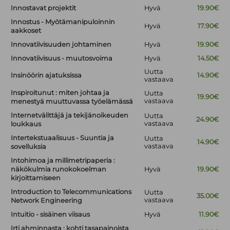
Innostavat projektit
Hyvä
19.90€
Innostus - Myötämanipuloinnin
Hyvä
17.90€
aakkoset
Innovatiivisuuden johtaminen
Hyvä
19.90€
Innovatiivisuus - muutosvoima
Hyvä
14.50€
Uutta
Insinöörin ajatuksissa
14.90€
vastaava
Inspiroitunut : miten johtaa ja
Uutta
19.90€
vastaava
menestyä muuttuvassa työelämässä
Internetvälittäjä ja tekijänoikeuden
Uutta
24.90€
vastaava
loukkaus
Intertekstuaalisuus - Suuntia ja
Uutta
14.90€
vastaava
sovelluksia
Intohimoa ja millimetripaperia :
näkökulmia runokokoelman
Hyvä
19.90€
kirjoittamiseen
Introduction to Telecommunications
Uutta
35.00€
vastaava
Network Engineering
Intuitio - sisäinen viisaus
Hyvä
11.90€
Irti ahminnasta : kohti tasapainoista