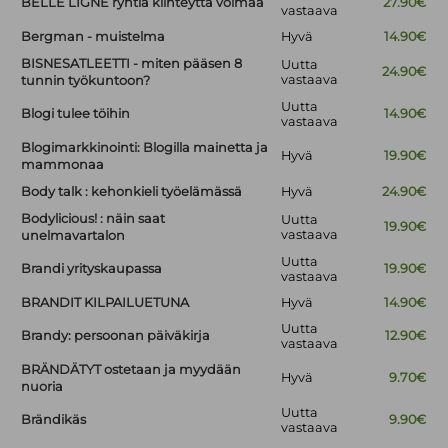
BELLE LIGNE ryhtiä kiinteyttä voimaa
27.90€
vastaava
Bergman - muistelma
Hyvä
14.90€
BISNESATLEETTI - miten pääsen 8
Uutta
24.90€
vastaava
tunnin työkuntoon?
Uutta
Blogi tulee töihin
14.90€
vastaava
Blogimarkkinointi: Blogilla mainetta ja
Hyvä
19.90€
mammonaa
Body talk : kehonkieli työelämässä
Hyvä
24.90€
Bodylicious! : näin saat
Uutta
19.90€
vastaava
unelmavartalon
Uutta
Brandi yrityskaupassa
19.90€
vastaava
BRANDIT KILPAILUETUNA
Hyvä
14.90€
Uutta
Brandy: persoonan päiväkirja
12.90€
vastaava
BRÄNDÄTYT ostetaan ja myydään
Hyvä
9.70€
nuoria
Uutta
Brändikäs
9.90€
vastaava