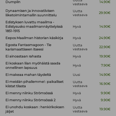
Uutta
Dumplin
14.90€
vastaava
Dynaamisen ja innovatiivisen
Uutta
29.90€
vastaava
liiketoimintamallin suunnittelu
Edistyksen luvattu maailma -
Edistysusko maailmannäyttelyissä
Hyvä
14.90€
1851-1915
Eepos Maailman historian käsikirja
Hyvä
24.90€
Egosta Fantasmagoon - Tie
Uutta
22.90€
vastaava
karismaattiseen itseesi
Ei ainoastaan rahasta
Hyvä
19.90€
Ei koskaan liian myöhäistä saada
Hyvä
7.90€
onnellinen lapsuus
Ei makeaa mahan täydeltä
Uusi
14.90€
Ei meidän pihallemme! : paikalliset
Uutta
16.90€
vastaava
kiistat tilasta
Ei menny niinku Strömsössä
Hyvä
9.90€
Ei menny niinku Strömsössä 2
Hyvä
9.90€
Ei unohdu koskaan : henkirikoksen
Uutta
19.90€
vastaava
jäljet