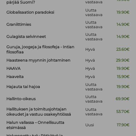
vastaava
pärjää Suomi?
Uutta
Globalisaation paradoksi
19.90€
vastaava
Uutta
Graniittimies
14.90€
vastaava
Uutta
Gulagista selvinneet
14.90€
vastaava
Guruja, joogeja ja filosofeja - Intian
Hyvä
23.60€
filosofiaa
Haasteena myynnin johtaminen
Hyvä
29.90€
HAAVA
Hyvä
19.90€
Haaveita
Hyvä
15.90€
Uutta
Hajauta tai hajoa
19.90€
vastaava
Uutta
Hallinto-oikeus
69.90€
vastaava
Hallituksen ja toimitusjohtajan
Uutta
53.70€
vastaava
oikeudet ja vastuu osakeyhtiössä
Halun vallassa – Onnellisuutta
Uusi
17.90€
etsimässä
Halvennettu työ : Pätkätyö ja