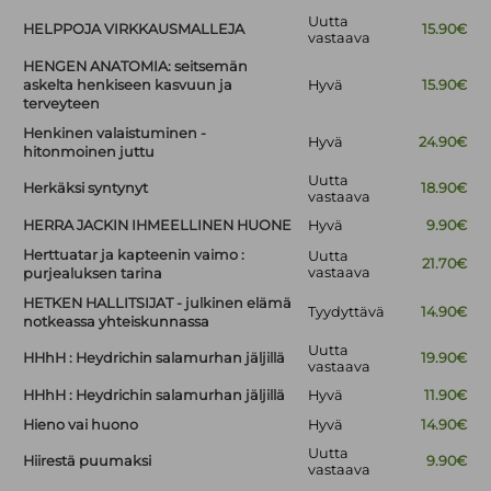
Uutta
HELPPOJA VIRKKAUSMALLEJA
15.90€
vastaava
HENGEN ANATOMIA: seitsemän
askelta henkiseen kasvuun ja
Hyvä
15.90€
terveyteen
Henkinen valaistuminen -
Hyvä
24.90€
hitonmoinen juttu
Uutta
Herkäksi syntynyt
18.90€
vastaava
HERRA JACKIN IHMEELLINEN HUONE
Hyvä
9.90€
Herttuatar ja kapteenin vaimo :
Uutta
21.70€
vastaava
purjealuksen tarina
HETKEN HALLITSIJAT - julkinen elämä
Tyydyttävä
14.90€
notkeassa yhteiskunnassa
Uutta
HHhH : Heydrichin salamurhan jäljillä
19.90€
vastaava
HHhH : Heydrichin salamurhan jäljillä
Hyvä
11.90€
Hieno vai huono
Hyvä
14.90€
Uutta
Hiirestä puumaksi
9.90€
vastaava