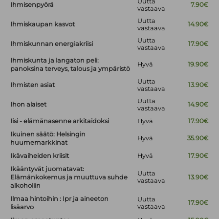
Uutta
Ihmisenpyörä
7.90€
vastaava
Uutta
Ihmiskaupan kasvot
14.90€
vastaava
Uutta
Ihmiskunnan energiakriisi
17.90€
vastaava
Ihmiskunta ja langaton peli:
Hyvä
19.90€
panoksina terveys, talous ja ympäristö
Uutta
Ihmisten asiat
13.90€
vastaava
Uutta
Ihon alaiset
14.90€
vastaava
Iisi - elämänasenne arkitaidoksi
Hyvä
17.90€
Ikuinen säätö: Helsingin
Hyvä
35.90€
huumemarkkinat
Ikävaiheiden kriisit
Hyvä
17.90€
Ikääntyvät juomatavat:
Uutta
Elämänkokemus ja muuttuva suhde
13.90€
vastaava
alkoholiin
Ilmaa hintoihin : Ipr ja aineeton
Uutta
17.90€
vastaava
lisäarvo