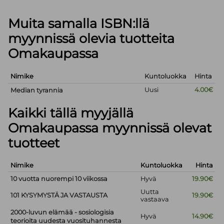
Muita samalla ISBN:llä
myynnissä olevia tuotteita
Omakaupassa
Nimike
Kuntoluokka
Hinta
Uusi
4.00€
Median tyrannia
Kaikki tällä myyjällä
Omakaupassa myynnissä olevat
tuotteet
Nimike
Kuntoluokka
Hinta
10 vuotta nuorempi 10 viikossa
Hyvä
19.90€
Uutta
101 KYSYMYSTÄ JA VASTAUSTA
19.90€
vastaava
2000-luvun elämää - sosiologisia
Hyvä
14.90€
teorioita uudesta vuosituhannesta