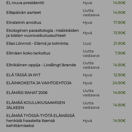
Ei, rouva presidentti
Hyvä
14.90€
Uutta
Eilispäivän aarteet
14.90€
vastaava
Einsteinin arvoitus
Hyvä
17.90€
Ekologinen parasitologia : nisäkkäiden
Hyvä
13.90€
ja loisten vuorovaikutussuhteet
Elias Lönnrot - Elämä ja toiminta.
Uusi
21.90€
Uutta
Elimäen koko tarkoitus
7.90€
vastaava
Uutta
Elinikäinen oppija - Livslångt lärande
14.90€
vastaava
ELÄ TÄSSÄ JA NYT
Hyvä
12.90€
ELÄINKOKEITA JA VAIHTOEHTOJA
Hyvä
24.90€
Uutta
ELÄMÄSI RAHAT 2006
14.90€
vastaava
ELÄMÄÄ KOULUKIUSAAMISEN
Uutta
14.90€
vastaava
JÄLKEEN
ELÄMÄÄ TYÖSSÄ-TYÖTÄ ELÄMÄSSÄ
henkisiä haasteita itsensä
Hyvä
14.90€
kehittämiseksi