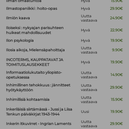
Ilman omaatuntoa
Hyvä
15.90€
Ilmastopaniikki : hoito-opas
Hyvä
29.90€
Uutta
Ilmiön kaava
24.90€
vastaava
Iloiseksi : nykyajan parisuhteen
Hyvä
22.90€
huikeat mahdollisuudet
Ilon psykologia
Hyvä
19.90€
Uutta
Ilosia aikoja, Mielensäpahoittaja
9.90€
vastaava
INCOTERMS, KAUPPATAVAT JA
Hyvä
19.90€
TOIMITUSLAUSEKKEET
Informaatiolukutaito yliopisto-
Uutta
14.90€
vastaava
opetuksessa
Inhimillinen tehokkuus : jännitteet
Uutta
29.90€
vastaava
hyötykäyttöön
Uutta
Inhimillisiä kohtaamisia
15.90€
vastaava
Inkeriläisiä siirtämässä - Jussi ja Liisa
Uusi
19.90€
Tenkun päiväkirjat 1943-1944
Uutta
Inkerin itkuvirret - Ingrian Laments
29.90€
vastaava