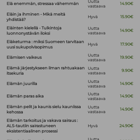
Uutta
Elä enemmän, stressaa vähemmän
14.90€
vastaava
Eläin ja ihminen - Mikä meitä
Hyvä
15.90€
yhdistää?
Eläinten kielellä - Tulkintoja
Uutta
14.90€
vastaava
luonnonystävän iloksi
Eläketurma : miksi Suomeen tarvitaan
Hyvä
17.90€
uusi sukupolvisopimus
Uutta
Elämisen vaikeus
19.90€
vastaava
Elämä järjestykseen ilman rahtuakaan
Uutta
9.90€
vastaava
itsekuria
Uutta
Elämän juurilla
14.90€
vastaava
Uutta
Elämän paras aika
14.90€
vastaava
Elämän pelit ja kaunis sielu kauniissa
Uutta
14.90€
vastaava
kehossa
Elämän tarkoitus ja vakava sairaus :
ALS-tautiin sairastuneen
Hyvä
24.90€
eksistentiaalinen prosessi
Uutta