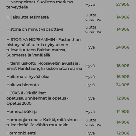
Hiivaongelmat. Suoliston merkitys
Hyvä
27.90€
terveydelle
Uutta
Hiljaisuutta etsimässä
14.90€
vastaava
Uutta
Historia on minut vapauttava
14.90€
vastaava
HISTORIAA NOPEAMMIN - Faster than
history näkökulmia nykytaiteen
Hyvä
24.90€
tulevaisuuteen Baltian maissa,
Suomessa ja Venäjällä
Hitlerin uskottu, Rooseveltin avustaja :
Hyvä
18.90€
Ernst Hanfstaenglin uskomaton elämä
Hoitamalla hyvää oloa
Hyvä
16.90€
Hoitava hieronta
Hyvä
24.90€
HOJKS II - Yksilölliset
opetussuunnitelmat ja opetus -
Hyvä
12.90€
Opetus 2000
Homepäiväkirja
Hyvä
14.90€
Homopojan opas : Kaikki, mitä sinun
Uutta
14.90€
vastaava
tulee tietää. Ja vähän muutakin
Hormonidieetti
Hyvä
12.90€