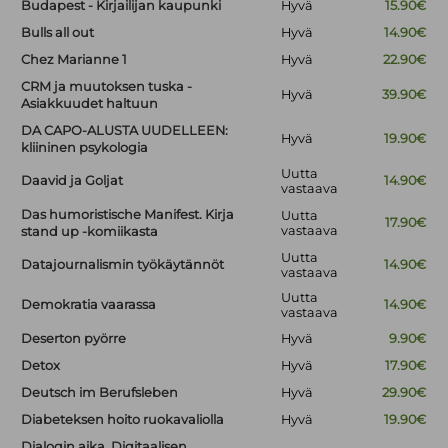
Budapest - Kirjailijan kaupunki
Hyvä
15.90€
Bulls all out
Hyvä
14.90€
Chez Marianne 1
Hyvä
22.90€
CRM ja muutoksen tuska -
Hyvä
39.90€
Asiakkuudet haltuun
DA CAPO-ALUSTA UUDELLEEN:
Hyvä
19.90€
kliininen psykologia
Uutta
Daavid ja Goljat
14.90€
vastaava
Das humoristische Manifest. Kirja
Uutta
17.90€
vastaava
stand up -komiikasta
Uutta
Datajournalismin työkäytännöt
14.90€
vastaava
Uutta
Demokratia vaarassa
14.90€
vastaava
Deserton pyörre
Hyvä
9.90€
Detox
Hyvä
17.90€
Deutsch im Berufsleben
Hyvä
29.90€
Diabeteksen hoito ruokavaliolla
Hyvä
19.90€
Dialogin aika. Digitaalisen