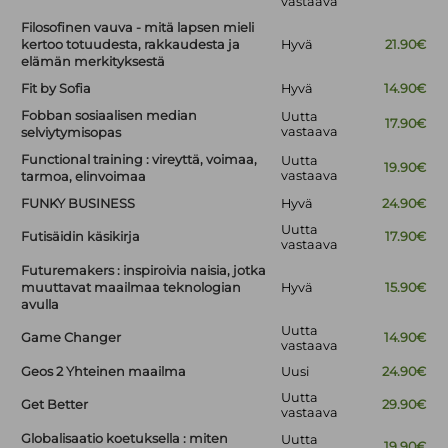
vastaava
Filosofinen vauva - mitä lapsen mieli
kertoo totuudesta, rakkaudesta ja
Hyvä
21.90€
elämän merkityksestä
Fit by Sofia
Hyvä
14.90€
Fobban sosiaalisen median
Uutta
17.90€
vastaava
selviytymisopas
Functional training : vireyttä, voimaa,
Uutta
19.90€
vastaava
tarmoa, elinvoimaa
FUNKY BUSINESS
Hyvä
24.90€
Uutta
Futisäidin käsikirja
17.90€
vastaava
Futuremakers : inspiroivia naisia, jotka
muuttavat maailmaa teknologian
Hyvä
15.90€
avulla
Uutta
Game Changer
14.90€
vastaava
Geos 2 Yhteinen maailma
Uusi
24.90€
Uutta
Get Better
29.90€
vastaava
Globalisaatio koetuksella : miten
Uutta
19.90€