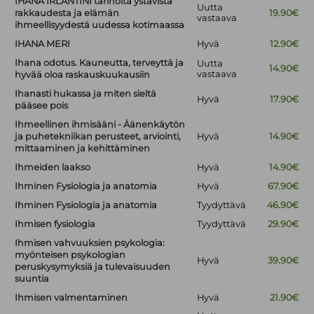
IHANA IRLANTINI tarinoita ystävistä
Uutta
rakkaudesta ja elämän
19.90€
vastaava
ihmeellisyydestä uudessa kotimaassa
IHANA MERI
Hyvä
12.90€
Ihana odotus. Kauneutta, terveyttä ja
Uutta
14.90€
vastaava
hyvää oloa raskauskuukausiin
Ihanasti hukassa ja miten sieltä
Hyvä
17.90€
pääsee pois
Ihmeellinen ihmisääni - Äänenkäytön
ja puhetekniikan perusteet, arviointi,
Hyvä
14.90€
mittaaminen ja kehittäminen
Ihmeiden laakso
Hyvä
14.90€
Ihminen Fysiologia ja anatomia
Hyvä
67.90€
Ihminen Fysiologia ja anatomia
Tyydyttävä
46.90€
Ihmisen fysiologia
Tyydyttävä
29.90€
Ihmisen vahvuuksien psykologia:
myönteisen psykologian
Hyvä
39.90€
peruskysymyksiä ja tulevaisuuden
suuntia
Ihmisen valmentaminen
Hyvä
21.90€