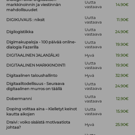
Uutta
markkinoinnin ja viestinnän
14.90€
vastaava
mahdollisuudet
Uutta
DIGIKUVAUS : niksit
11.90€
vastaava
Uutta
Digilogistiikka
24.90€
vastaava
Digimakupaloja - 100 päivää online-
Uutta
19.90€
vastaava
dialogia Fazerilla
DIGITAALINEN JALANJÄLKI
Hyvä
19.90€
Uutta
DIGITAALINEN MARKKINOINTI
19.90€
vastaava
Digitaalinen taloushallinto
Hyvä
32.90€
Digitaalitodellisuus - Seuraava
Uutta
24.90€
vastaava
digitaalinen murros on täällä
Uutta
Dobermanni
12.90€
vastaava
Doping voittaa aina – Kielletyt keinot
Uutta
15.90€
vastaava
kautta aikojen
Draivi : voiko sisäistä motivaatiota
Hyvä
25.90€
johtaa?