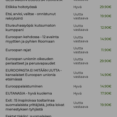
Etiikka hoitotyössä
Hyvä
29.90€
Etsi, arvioi, valitse - onnistunut
Uutta
19.90€
vastaava
rekrytointi
Eturauhassyöpä: kutsumaton
Uutta
12.90€
vastaava
kumppani
Euroopan kehdossa - 12 avainta
Uutta
14.90€
vastaava
myyttien ja pyhien Roomaan
Uutta
Euroopan rajat
11.90€
vastaava
Euroopan unionin oikeuden
Uutta
29.90€
vastaava
periaatteet ja perusvapaudet
EUROOPASTA EI MITÄÄN UUTTA -
Uutta
kansalaiset Euroopan unionia
14.90€
vastaava
etsimässä
Eurooppalaistuminen
Hyvä
14.90€
EUTANASIA - hyvä kuolema
Hyvä
17.90€
Exit : 15 inspiroivaa tositarinaa
Uutta
suomalaisista yrittäjistä, jotka loivat
19.90€
vastaava
menestyksen tyhjästä
Faktat tiskiin! : suomalaisen