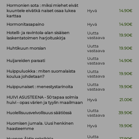
Hormonien sota : miksi miehet eivät
kuuntele eivätkä naiset osaa lukea
Hyvä
14.90€
karttaa
Hormonitasapaino
Hyvä
14.90€
Hotelli- ja ravintola-alan sisäisen
Uutta
19.90€
vastaava
laskentatoimen harjoituskirja
Uutta
Huhtikuun morsian
19.90€
vastaava
Uutta
Huijareiden paraati
14.90€
vastaava
Huippuluokka : miten suomalaista
Uutta
19.90€
vastaava
koulua johdetaan?
Uutta
Huippunaiset : menestystarinoita
19.90€
vastaava
HUIVI ASUSTEENA - 50 tapaa solmia
Hyvä
21.00€
huivi - opas värien ja tyylin maailmaan
Uutta
Huolellisuusvelvollisuus säätiössä
39.90€
vastaava
Huomisen jumala. Uusi henkinen
Hyvä
19.90€
haasteemme
Uutta
Huonon Äidin seksikirja
17.90€