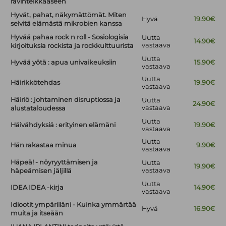
ravinteikkaaseen
Hyvät, pahat, näkymättömät. Miten
Hyvä
19.90€
selvitä elämästä mikrobien kanssa
Hyvää pahaa rock n roll - Sosiologisia
Uutta
14.90€
vastaava
kirjoituksia rockista ja rockkulttuurista
Uutta
Hyvää yötä : apua univaikeuksiin
15.90€
vastaava
Uutta
Häirikkötehdas
19.90€
vastaava
Häiriö : johtaminen disruptiossa ja
Uutta
24.90€
vastaava
alustataloudessa
Uutta
Häivähdyksiä : erityinen elämäni
19.90€
vastaava
Uutta
Hän rakastaa minua
9.90€
vastaava
Häpeä! - nöyryyttämisen ja
Uutta
19.90€
vastaava
häpeämisen jäljillä
Uutta
IDEA IDEA -kirja
14.90€
vastaava
Idiootit ympärilläni - Kuinka ymmärtää
Hyvä
16.90€
muita ja itseään