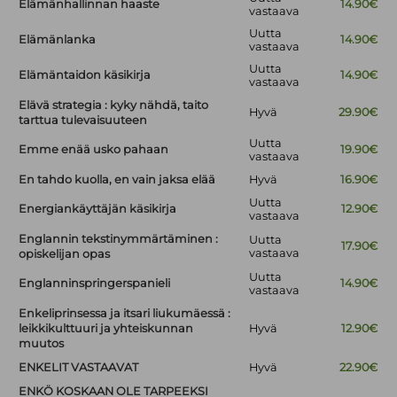
Elämänhallinnan haaste
14.90€
vastaava
Uutta
Elämänlanka
14.90€
vastaava
Uutta
Elämäntaidon käsikirja
14.90€
vastaava
Elävä strategia : kyky nähdä, taito
Hyvä
29.90€
tarttua tulevaisuuteen
Uutta
Emme enää usko pahaan
19.90€
vastaava
En tahdo kuolla, en vain jaksa elää
Hyvä
16.90€
Uutta
Energiankäyttäjän käsikirja
12.90€
vastaava
Englannin tekstinymmärtäminen :
Uutta
17.90€
vastaava
opiskelijan opas
Uutta
Englanninspringerspanieli
14.90€
vastaava
Enkeliprinsessa ja itsari liukumäessä :
leikkikulttuuri ja yhteiskunnan
Hyvä
12.90€
muutos
ENKELIT VASTAAVAT
Hyvä
22.90€
ENKÖ KOSKAAN OLE TARPEEKSI