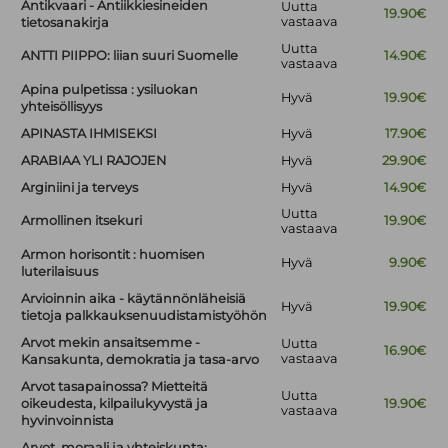
Antikvaari - Antiikkiesineiden
Uutta
19.90€
vastaava
tietosanakirja
Uutta
ANTTI PIIPPO: liian suuri Suomelle
14.90€
vastaava
Apina pulpetissa : ysiluokan
Hyvä
19.90€
yhteisöllisyys
APINASTA IHMISEKSI
Hyvä
17.90€
ARABIAA YLI RAJOJEN
Hyvä
29.90€
Arginiini ja terveys
Hyvä
14.90€
Uutta
Armollinen itsekuri
19.90€
vastaava
Armon horisontit : huomisen
Hyvä
9.90€
luterilaisuus
Arvioinnin aika - käytännönläheisiä
Hyvä
19.90€
tietoja palkkauksenuudistamistyöhön
Arvot mekin ansaitsemme -
Uutta
16.90€
vastaava
Kansakunta, demokratia ja tasa-arvo
Arvot tasapainossa? Mietteitä
Uutta
oikeudesta, kilpailukyvystä ja
19.90€
vastaava
hyvinvoinnista
Arvot, moraali ja yhteiskunta: