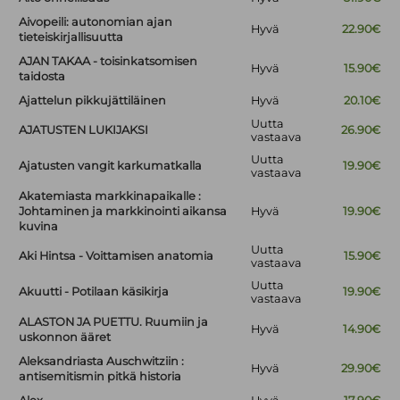
Aivopeili: autonomian ajan
Hyvä
22.90€
tieteiskirjallisuutta
AJAN TAKAA - toisinkatsomisen
Hyvä
15.90€
taidosta
Ajattelun pikkujättiläinen
Hyvä
20.10€
Uutta
AJATUSTEN LUKIJAKSI
26.90€
vastaava
Uutta
Ajatusten vangit karkumatkalla
19.90€
vastaava
Akatemiasta markkinapaikalle :
Johtaminen ja markkinointi aikansa
Hyvä
19.90€
kuvina
Uutta
Aki Hintsa - Voittamisen anatomia
15.90€
vastaava
Uutta
Akuutti - Potilaan käsikirja
19.90€
vastaava
ALASTON JA PUETTU. Ruumiin ja
Hyvä
14.90€
uskonnon ääret
Aleksandriasta Auschwitziin :
Hyvä
29.90€
antisemitismin pitkä historia