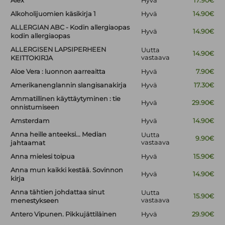
Alex
Hyvä
17.90€
Alkoholijuomien käsikirja 1
Hyvä
14.90€
ALLERGIAN ABC - Kodin allergiaopas
Hyvä
14.90€
kodin allergiaopas
ALLERGISEN LAPSIPERHEEN
Uutta
14.90€
vastaava
KEITTOKIRJA
Aloe Vera : luonnon aarreaitta
Hyvä
7.90€
Amerikanenglannin slangisanakirja
Hyvä
17.30€
Ammatillinen käyttäytyminen : tie
Hyvä
29.90€
onnistumiseen
Amsterdam
Hyvä
14.90€
Anna heille anteeksi... Median
Uutta
9.90€
vastaava
jahtaamat
Anna mielesi toipua
Hyvä
15.90€
Anna mun kaikki kestää. Sovinnon
Hyvä
14.90€
kirja
Anna tähtien johdattaa sinut
Uutta
15.90€
vastaava
menestykseen
Antero Vipunen. Pikkujättiläinen
Hyvä
29.90€