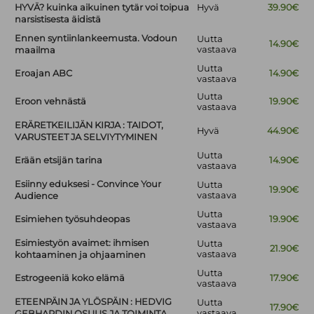
HYVÄ? kuinka aikuinen tytär voi toipua
Hyvä
39.90€
narsistisesta äidistä
Ennen syntiinlankeemusta. Vodoun
Uutta
14.90€
vastaava
maailma
Uutta
Eroajan ABC
14.90€
vastaava
Uutta
Eroon vehnästä
19.90€
vastaava
ERÄRETKEILIJÄN KIRJA : TAIDOT,
Hyvä
44.90€
VARUSTEET JA SELVIYTYMINEN
Uutta
Erään etsijän tarina
14.90€
vastaava
Esiinny eduksesi - Convince Your
Uutta
19.90€
vastaava
Audience
Uutta
Esimiehen työsuhdeopas
19.90€
vastaava
Esimiestyön avaimet: ihmisen
Uutta
21.90€
vastaava
kohtaaminen ja ohjaaminen
Uutta
Estrogeeniä koko elämä
17.90€
vastaava
ETEENPÄIN JA YLÖSPÄIN : HEDVIG
Uutta
17.90€
vastaava
GEBHARDIN OSUUS JA TOIMINTA