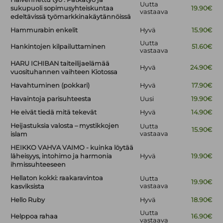
Uutta
sukupuoli sopimusyhteiskuntaa
19.90€
vastaava
edeltävissä työmarkkinakäytännöissä
Hammurabin enkelit
Hyvä
15.90€
Uutta
Hankintojen kilpailuttaminen
51.60€
vastaava
HARU ICHIBAN taiteilijaelämää
Hyvä
24.90€
vuosituhannen vaihteen Kiotossa
Havahtuminen (pokkari)
Hyvä
17.90€
Havaintoja parisuhteesta
Uusi
19.90€
He eivät tiedä mitä tekevät
Hyvä
14.90€
Heijastuksia valosta – mystikkojen
Uutta
15.90€
vastaava
islam
HEIKKO VAHVA VAIMO - kuinka löytää
läheisyys, intohimo ja harmonia
Hyvä
19.90€
ihmissuhteeseen
Hellaton kokki: raakaravintoa
Uutta
19.90€
vastaava
kasviksista
Hello Ruby
Hyvä
18.90€
Uutta
Helppoa rahaa
16.90€
vastaava