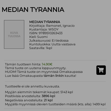
MEDIAN TYRANNIA
MEDIAN TYRANNIA
Kirjoittaja: Ramonet, Ignacio
Kustantaja: WSOY
ISBN: 9789510263433
Kieli: Suomi
Julkaisuvuosi: Ei tiedossa
Kuntoluokka: Uutta vastaava
Saatavilla: 1kpl
Tämän tuotteen hinta:
14.90€
Tämä tuote on uutena loppuunmyyty.
HUOM! Tämä tuote on myynnissä Omakaupassa
Lue lisää Omakaupasta
tämän linkin
kautta!
Tuotteelle ei ole annettu kuvausta.
Myyjän aiemmin tekemät kaupat: 5143 kpl
Positiivisia arvosteluita:
3896 kpl
Negatiivisia arvosteluita:
21 kpl
Myyjällä myynnissä olevien tuotteiden määrä (kts. alla): 1499 kpl