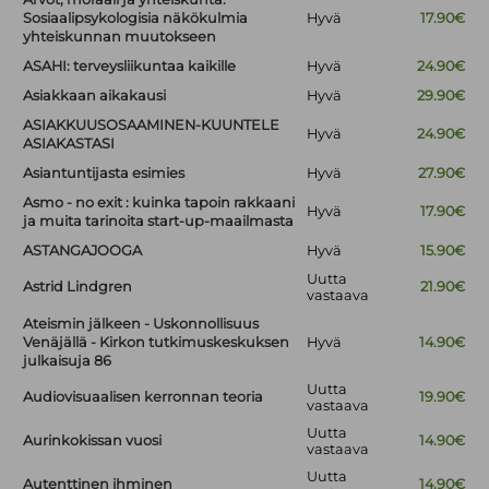
Sosiaalipsykologisia näkökulmia
Hyvä
17.90€
yhteiskunnan muutokseen
ASAHI: terveysliikuntaa kaikille
Hyvä
24.90€
Asiakkaan aikakausi
Hyvä
29.90€
ASIAKKUUSOSAAMINEN-KUUNTELE
Hyvä
24.90€
ASIAKASTASI
Asiantuntijasta esimies
Hyvä
27.90€
Asmo - no exit : kuinka tapoin rakkaani
Hyvä
17.90€
ja muita tarinoita start-up-maailmasta
ASTANGAJOOGA
Hyvä
15.90€
Uutta
Astrid Lindgren
21.90€
vastaava
Ateismin jälkeen - Uskonnollisuus
Venäjällä - Kirkon tutkimuskeskuksen
Hyvä
14.90€
julkaisuja 86
Uutta
Audiovisuaalisen kerronnan teoria
19.90€
vastaava
Uutta
Aurinkokissan vuosi
14.90€
vastaava
Uutta
Autenttinen ihminen
14.90€