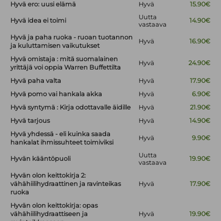
Hyvä ero: uusi elämä
Hyvä
15.90€
Uutta
Hyvä idea ei toimi
14.90€
vastaava
Hyvä ja paha ruoka - ruoan tuotannon
Hyvä
16.90€
ja kuluttamisen vaikutukset
Hyvä omistaja : mitä suomalainen
Hyvä
24.90€
yrittäjä voi oppia Warren Buffettilta
Hyvä paha valta
Hyvä
17.90€
Hyvä pomo vai hankala akka
Hyvä
6.90€
Hyvä syntymä : Kirja odottavalle äidille
Hyvä
21.90€
Hyvä tarjous
Hyvä
14.90€
Hyvä yhdessä - eli kuinka saada
Hyvä
9.90€
hankalat ihmissuhteet toimiviksi
Uutta
Hyvän kääntöpuoli
19.90€
vastaava
Hyvän olon keittokirja 2:
vähähiilihydraattinen ja ravinteikas
Hyvä
17.90€
ruoka
Hyvän olon keittokirja: opas
vähähiilihydraattiseen ja
Hyvä
19.90€