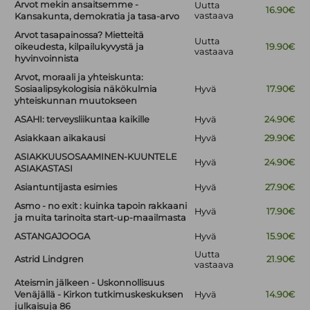
Arvot mekin ansaitsemme -
Uutta
16.90€
vastaava
Kansakunta, demokratia ja tasa-arvo
Arvot tasapainossa? Mietteitä
Uutta
oikeudesta, kilpailukyvystä ja
19.90€
vastaava
hyvinvoinnista
Arvot, moraali ja yhteiskunta:
Sosiaalipsykologisia näkökulmia
Hyvä
17.90€
yhteiskunnan muutokseen
ASAHI: terveysliikuntaa kaikille
Hyvä
24.90€
Asiakkaan aikakausi
Hyvä
29.90€
ASIAKKUUSOSAAMINEN-KUUNTELE
Hyvä
24.90€
ASIAKASTASI
Asiantuntijasta esimies
Hyvä
27.90€
Asmo - no exit : kuinka tapoin rakkaani
Hyvä
17.90€
ja muita tarinoita start-up-maailmasta
ASTANGAJOOGA
Hyvä
15.90€
Uutta
Astrid Lindgren
21.90€
vastaava
Ateismin jälkeen - Uskonnollisuus
Venäjällä - Kirkon tutkimuskeskuksen
Hyvä
14.90€
julkaisuja 86