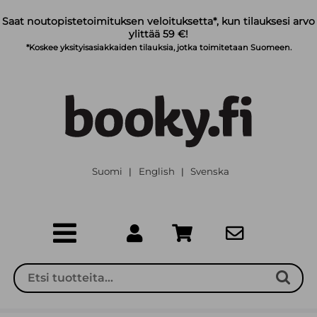
Siirry pääsisältöön
Saat noutopistetoimituksen veloituksetta*, kun tilauksesi arvo
ylittää 59 €!
*Koskee yksityisasiakkaiden tilauksia, jotka toimitetaan Suomeen.
Suomi
English
Svenska
|
|