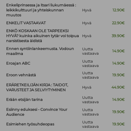
Enkeliprinsessa ja itsari liukumäessä :
leikkikulttuuri ja yhteiskunnan
Hyvä
12.90€
muutos
ENKELIT VASTAAVAT
Hyvä
22.90€
ENKÖ KOSKAAN OLE TARPEEKSI
HYVÄ? kuinka aikuinen tytär voi toipua
Hyvä
39.90€
narsistisesta äidistä
Ennen syntiinlankeemusta. Vodoun
Uutta
14.90€
vastaava
maailma
Uutta
Eroajan ABC
14.90€
vastaava
Uutta
Eroon vehnästä
19.90€
vastaava
ERÄRETKEILIJÄN KIRJA : TAIDOT,
Hyvä
44.90€
VARUSTEET JA SELVIYTYMINEN
Uutta
Erään etsijän tarina
14.90€
vastaava
Esiinny eduksesi - Convince Your
Uutta
19.90€
vastaava
Audience
Uutta
Esimiehen työsuhdeopas
19.90€
vastaava