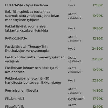
EUTANASIA - hyvä kuolema
Hyvä
17.90€
Exit : 15 inspiroivaa tositarinaa
Uutta
suomalaisista yrittäjistä, jotka loivat
19.90€
vastaava
menestyksen tyhjästä
Faktat tiskiin! : suomalaisen
Hyvä
16.90€
faktantarkistuksen käsikirja
Uutta
FARKKUKIRJA
12.90€
vastaava
Fascial Stretch Therapy TM :
Hyvä
24.90€
lihaskalvojen venytysterapia
Fasilitointi luo uutta : menesty ryhmän
Uutta
29.90€
vastaava
vetäjänä
Fasilitoivan johtamisen käsikirja : 9
Uutta
19.90€
vastaava
avainhetkeä
Feldenkrais-menetelmä - 50
Hyvä
32.90€
harjoitusta luontevaan liikkumiseen
Uutta
Feministinen filosofia
14.90€
vastaava
Fiktion mieli
Tyydyttävä
17.90€
Uutta
Filosofiafailit
12.90€