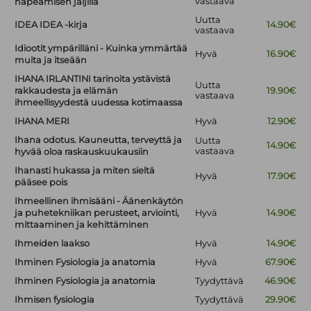
vastaava
häpeämisen jäljillä
Uutta
IDEA IDEA -kirja
14.90€
vastaava
Idiootit ympärilläni - Kuinka ymmärtää
Hyvä
16.90€
muita ja itseään
IHANA IRLANTINI tarinoita ystävistä
Uutta
rakkaudesta ja elämän
19.90€
vastaava
ihmeellisyydestä uudessa kotimaassa
IHANA MERI
Hyvä
12.90€
Ihana odotus. Kauneutta, terveyttä ja
Uutta
14.90€
vastaava
hyvää oloa raskauskuukausiin
Ihanasti hukassa ja miten sieltä
Hyvä
17.90€
pääsee pois
Ihmeellinen ihmisääni - Äänenkäytön
ja puhetekniikan perusteet, arviointi,
Hyvä
14.90€
mittaaminen ja kehittäminen
Ihmeiden laakso
Hyvä
14.90€
Ihminen Fysiologia ja anatomia
Hyvä
67.90€
Ihminen Fysiologia ja anatomia
Tyydyttävä
46.90€
Ihmisen fysiologia
Tyydyttävä
29.90€