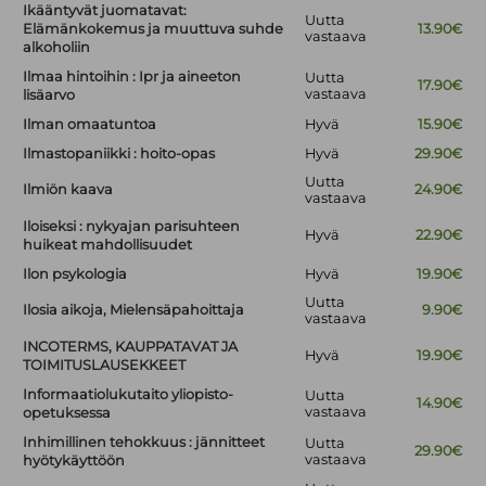
Ikääntyvät juomatavat:
Uutta
Elämänkokemus ja muuttuva suhde
13.90€
vastaava
alkoholiin
Ilmaa hintoihin : Ipr ja aineeton
Uutta
17.90€
vastaava
lisäarvo
Ilman omaatuntoa
Hyvä
15.90€
Ilmastopaniikki : hoito-opas
Hyvä
29.90€
Uutta
Ilmiön kaava
24.90€
vastaava
Iloiseksi : nykyajan parisuhteen
Hyvä
22.90€
huikeat mahdollisuudet
Ilon psykologia
Hyvä
19.90€
Uutta
Ilosia aikoja, Mielensäpahoittaja
9.90€
vastaava
INCOTERMS, KAUPPATAVAT JA
Hyvä
19.90€
TOIMITUSLAUSEKKEET
Informaatiolukutaito yliopisto-
Uutta
14.90€
vastaava
opetuksessa
Inhimillinen tehokkuus : jännitteet
Uutta
29.90€
vastaava
hyötykäyttöön