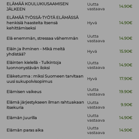
ELÄMÄÄ KOULUKIUSAAMISEN
Uutta
14.90€
vastaava
JÄLKEEN
ELÄMÄÄ TYÖSSÄ-TYÖTÄ ELÄMÄSSÄ
henkisiä haasteita itsensä
Hyvä
14.90€
kehittämiseksi
Uutta
Elä enemmän, stressaa vähemmän
14.90€
vastaava
Eläin ja ihminen - Mikä meitä
Hyvä
15.90€
yhdistää?
Eläinten kielellä - Tulkintoja
Uutta
14.90€
vastaava
luonnonystävän iloksi
Eläketurma : miksi Suomeen tarvitaan
Hyvä
17.90€
uusi sukupolvisopimus
Uutta
Elämisen vaikeus
19.90€
vastaava
Elämä järjestykseen ilman rahtuakaan
Uutta
9.90€
vastaava
itsekuria
Uutta
Elämän juurilla
14.90€
vastaava
Uutta
Elämän paras aika
14.90€
vastaava