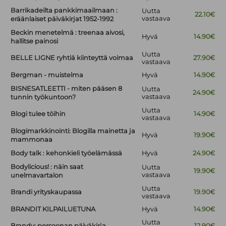
Barrikadeilta pankkimaailmaan :
Uutta
22.10€
vastaava
eräänlaiset päiväkirjat 1952-1992
Beckin menetelmä : treenaa aivosi,
Hyvä
14.90€
hallitse painosi
Uutta
BELLE LIGNE ryhtiä kiinteyttä voimaa
27.90€
vastaava
Bergman - muistelma
Hyvä
14.90€
BISNESATLEETTI - miten pääsen 8
Uutta
24.90€
vastaava
tunnin työkuntoon?
Uutta
Blogi tulee töihin
14.90€
vastaava
Blogimarkkinointi: Blogilla mainetta ja
Hyvä
19.90€
mammonaa
Body talk : kehonkieli työelämässä
Hyvä
24.90€
Bodylicious! : näin saat
Uutta
19.90€
vastaava
unelmavartalon
Uutta
Brandi yrityskaupassa
19.90€
vastaava
BRANDIT KILPAILUETUNA
Hyvä
14.90€
Uutta
Brandy: persoonan päiväkirja
12.90€