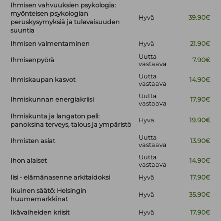
Ihmisen vahvuuksien psykologia:
myönteisen psykologian
Hyvä
39.90€
peruskysymyksiä ja tulevaisuuden
suuntia
Ihmisen valmentaminen
Hyvä
21.90€
Uutta
Ihmisenpyörä
7.90€
vastaava
Uutta
Ihmiskaupan kasvot
14.90€
vastaava
Uutta
Ihmiskunnan energiakriisi
17.90€
vastaava
Ihmiskunta ja langaton peli:
Hyvä
19.90€
panoksina terveys, talous ja ympäristö
Uutta
Ihmisten asiat
13.90€
vastaava
Uutta
Ihon alaiset
14.90€
vastaava
Iisi - elämänasenne arkitaidoksi
Hyvä
17.90€
Ikuinen säätö: Helsingin
Hyvä
35.90€
huumemarkkinat
Ikävaiheiden kriisit
Hyvä
17.90€