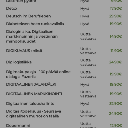
Deserton pyörre
Hyvä
9.90€
Detox
Hyvä
17.90€
Deutsch im Berufsleben
Hyvä
29.90€
Diabeteksen hoito ruokavaliolla
Hyvä
19.90€
Dialogin aika. Digitaalisen
Uutta
markkinoinnin ja viestinnän
14.90€
vastaava
mahdollisuudet
Uutta
DIGIKUVAUS : niksit
11.90€
vastaava
Uutta
Digilogistiikka
24.90€
vastaava
Digimakupaloja - 100 päivää online-
Uutta
19.90€
vastaava
dialogia Fazerilla
DIGITAALINEN JALANJÄLKI
Hyvä
19.90€
Uutta
DIGITAALINEN MARKKINOINTI
19.90€
vastaava
Digitaalinen taloushallinto
Hyvä
32.90€
Digitaalitodellisuus - Seuraava
Uutta
24.90€
vastaava
digitaalinen murros on täällä
Uutta
Dobermanni
12.90€
vastaava