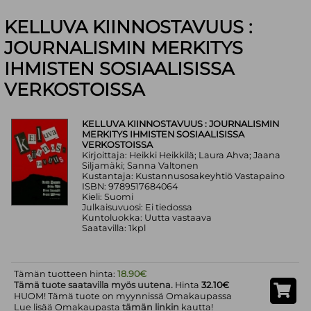
KELLUVA KIINNOSTAVUUS :
JOURNALISMIN MERKITYS
IHMISTEN SOSIAALISISSA
VERKOSTOISSA
KELLUVA KIINNOSTAVUUS : JOURNALISMIN
MERKITYS IHMISTEN SOSIAALISISSA
VERKOSTOISSA
Kirjoittaja: Heikki Heikkilä; Laura Ahva; Jaana
Siljamäki; Sanna Valtonen
Kustantaja: Kustannusosakeyhtiö Vastapaino
ISBN: 9789517684064
Kieli: Suomi
Julkaisuvuosi: Ei tiedossa
Kuntoluokka: Uutta vastaava
Saatavilla: 1kpl
Tämän tuotteen hinta:
18.90€
Tämä tuote saatavilla myös uutena.
Hinta
32.10€
HUOM! Tämä tuote on myynnissä Omakaupassa
Lue lisää Omakaupasta
tämän linkin
kautta!