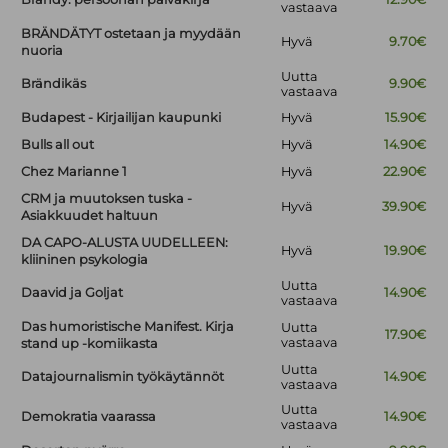
vastaava
BRÄNDÄTYT ostetaan ja myydään
Hyvä
9.70€
nuoria
Uutta
Brändikäs
9.90€
vastaava
Budapest - Kirjailijan kaupunki
Hyvä
15.90€
Bulls all out
Hyvä
14.90€
Chez Marianne 1
Hyvä
22.90€
CRM ja muutoksen tuska -
Hyvä
39.90€
Asiakkuudet haltuun
DA CAPO-ALUSTA UUDELLEEN:
Hyvä
19.90€
kliininen psykologia
Uutta
Daavid ja Goljat
14.90€
vastaava
Das humoristische Manifest. Kirja
Uutta
17.90€
vastaava
stand up -komiikasta
Uutta
Datajournalismin työkäytännöt
14.90€
vastaava
Uutta
Demokratia vaarassa
14.90€
vastaava