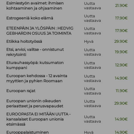
Esimiestyön avaimet: ihmisen
Uutta
21.90€
vastaava
kohtaaminen ja ohjaaminen
Uutta
Estrogeeniä koko elämä
17.90€
vastaava
ETEENPÄIN JA YLÖSPÄIN : HEDVIG
Uutta
17.90€
vastaava
GEBHARDIN OSUUS JA TOIMINTA
Etiikka hoitotyössä
Hyvä
29.90€
Etsi, arvioi, valitse - onnistunut
Uutta
19.90€
vastaava
rekrytointi
Eturauhassyöpä: kutsumaton
Uutta
12.90€
vastaava
kumppani
Euroopan kehdossa - 12 avainta
Uutta
14.90€
vastaava
myyttien ja pyhien Roomaan
Uutta
Euroopan rajat
11.90€
vastaava
Euroopan unionin oikeuden
Uutta
29.90€
vastaava
periaatteet ja perusvapaudet
EUROOPASTA EI MITÄÄN UUTTA -
Uutta
kansalaiset Euroopan unionia
14.90€
vastaava
etsimässä
Eurooppalaistuminen
Hyvä
14.90€