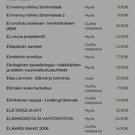
Ei menny niinku Strömsössä
Hyvä
9.90€
Ei menny niinku Strömsössä 2
Hyvä
9.90€
Ei unohdu koskaan : henkirikoksen
Uutta
19.90€
vastaava
jäljet
Ei, rouva presidentti
Hyvä
14.90€
Uutta
Eilispäivän aarteet
14.90€
vastaava
Einsteinin arvoitus
Hyvä
17.90€
Ekologinen parasitologia : nisäkkäiden
Hyvä
13.90€
ja loisten vuorovaikutussuhteet
Elias Lönnrot - Elämä ja toiminta.
Uusi
21.90€
Uutta
Elimäen koko tarkoitus
7.90€
vastaava
Uutta
Elinikäinen oppija - Livslångt lärande
14.90€
vastaava
ELÄ TÄSSÄ JA NYT
Hyvä
12.90€
ELÄINKOKEITA JA VAIHTOEHTOJA
Hyvä
24.90€
Uutta
ELÄMÄSI RAHAT 2006
14.90€
vastaava