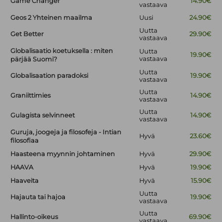
Game Changer
14.90€
vastaava
Geos 2 Yhteinen maailma
Uusi
24.90€
Uutta
Get Better
29.90€
vastaava
Globalisaatio koetuksella : miten
Uutta
19.90€
vastaava
pärjää Suomi?
Uutta
Globalisaation paradoksi
19.90€
vastaava
Uutta
Graniittimies
14.90€
vastaava
Uutta
Gulagista selvinneet
14.90€
vastaava
Guruja, joogeja ja filosofeja - Intian
Hyvä
23.60€
filosofiaa
Haasteena myynnin johtaminen
Hyvä
29.90€
HAAVA
Hyvä
19.90€
Haaveita
Hyvä
15.90€
Uutta
Hajauta tai hajoa
19.90€
vastaava
Uutta
Hallinto-oikeus
69.90€
vastaava