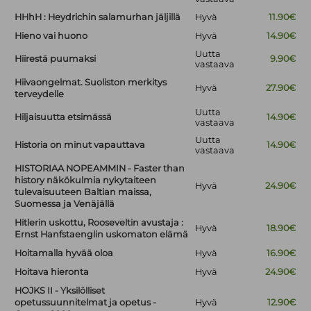
HHhH : Heydrichin salamurhan jäljillä
Hyvä
11.90€
Hieno vai huono
Hyvä
14.90€
Uutta
Hiirestä puumaksi
9.90€
vastaava
Hiivaongelmat. Suoliston merkitys
Hyvä
27.90€
terveydelle
Uutta
Hiljaisuutta etsimässä
14.90€
vastaava
Uutta
Historia on minut vapauttava
14.90€
vastaava
HISTORIAA NOPEAMMIN - Faster than
history näkökulmia nykytaiteen
Hyvä
24.90€
tulevaisuuteen Baltian maissa,
Suomessa ja Venäjällä
Hitlerin uskottu, Rooseveltin avustaja :
Hyvä
18.90€
Ernst Hanfstaenglin uskomaton elämä
Hoitamalla hyvää oloa
Hyvä
16.90€
Hoitava hieronta
Hyvä
24.90€
HOJKS II - Yksilölliset
opetussuunnitelmat ja opetus -
Hyvä
12.90€