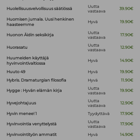
Uutta
Huolellisuusvelvollisuus säätiössä
39.90€
vastaava
Huomisen jumala. Uusi henkinen
Hyvä
19.90€
haasteemme
Uutta
Huonon Äidin seksikirja
17.90€
vastaava
Uutta
Huorasatu
12.90€
vastaava
Huumeiden käyttäjä
Hyvä
14.90€
hyvinvointivaltiossa
Huuto 49
Hyvä
19.90€
Hybris. Dramaturgian filosofia
Hyvä
11.90€
Uutta
Hygge : Hyvän elämän kirja
19.90€
vastaava
Uutta
Hyvejohtajuus
12.90€
vastaava
Hyvin menee! 1
Tyydyttävä
17.90€
Uutta
Hyvinvointia venyttelystä
17.90€
vastaava
Hyvinvointityön ammatit
Hyvä
14.90€