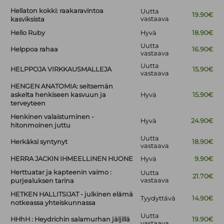
Hellaton kokki: raakaravintoa
Uutta
19.90€
vastaava
kasviksista
Hello Ruby
Hyvä
18.90€
Uutta
Helppoa rahaa
16.90€
vastaava
Uutta
HELPPOJA VIRKKAUSMALLEJA
15.90€
vastaava
HENGEN ANATOMIA: seitsemän
askelta henkiseen kasvuun ja
Hyvä
15.90€
terveyteen
Henkinen valaistuminen -
Hyvä
24.90€
hitonmoinen juttu
Uutta
Herkäksi syntynyt
18.90€
vastaava
HERRA JACKIN IHMEELLINEN HUONE
Hyvä
9.90€
Herttuatar ja kapteenin vaimo :
Uutta
21.70€
vastaava
purjealuksen tarina
HETKEN HALLITSIJAT - julkinen elämä
Tyydyttävä
14.90€
notkeassa yhteiskunnassa
Uutta
HHhH : Heydrichin salamurhan jäljillä
19.90€
vastaava