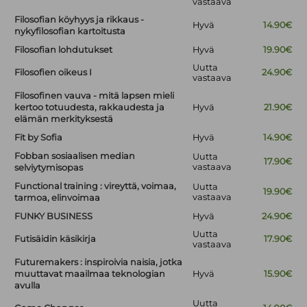
vastaava
Filosofian köyhyys ja rikkaus -
Hyvä
14.90€
nykyfilosofian kartoitusta
Filosofian lohdutukset
Hyvä
19.90€
Uutta
Filosofien oikeus I
24.90€
vastaava
Filosofinen vauva - mitä lapsen mieli
kertoo totuudesta, rakkaudesta ja
Hyvä
21.90€
elämän merkityksestä
Fit by Sofia
Hyvä
14.90€
Fobban sosiaalisen median
Uutta
17.90€
vastaava
selviytymisopas
Functional training : vireyttä, voimaa,
Uutta
19.90€
vastaava
tarmoa, elinvoimaa
FUNKY BUSINESS
Hyvä
24.90€
Uutta
Futisäidin käsikirja
17.90€
vastaava
Futuremakers : inspiroivia naisia, jotka
muuttavat maailmaa teknologian
Hyvä
15.90€
avulla
Uutta