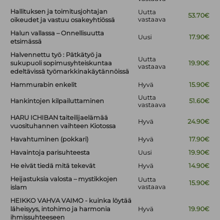
Hallituksen ja toimitusjohtajan
Uutta
53.70€
vastaava
oikeudet ja vastuu osakeyhtiössä
Halun vallassa – Onnellisuutta
Uusi
17.90€
etsimässä
Halvennettu työ : Pätkätyö ja
Uutta
sukupuoli sopimusyhteiskuntaa
19.90€
vastaava
edeltävissä työmarkkinakäytännöissä
Hammurabin enkelit
Hyvä
15.90€
Uutta
Hankintojen kilpailuttaminen
51.60€
vastaava
HARU ICHIBAN taiteilijaelämää
Hyvä
24.90€
vuosituhannen vaihteen Kiotossa
Havahtuminen (pokkari)
Hyvä
17.90€
Havaintoja parisuhteesta
Uusi
19.90€
He eivät tiedä mitä tekevät
Hyvä
14.90€
Heijastuksia valosta – mystikkojen
Uutta
15.90€
vastaava
islam
HEIKKO VAHVA VAIMO - kuinka löytää
läheisyys, intohimo ja harmonia
Hyvä
19.90€
ihmissuhteeseen