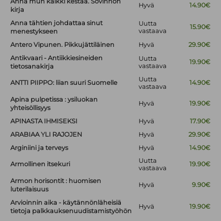
Anna mun kaikki kestää. Sovinnon
Hyvä
14.90€
kirja
Anna tähtien johdattaa sinut
Uutta
15.90€
vastaava
menestykseen
Antero Vipunen. Pikkujättiläinen
Hyvä
29.90€
Antikvaari - Antiikkiesineiden
Uutta
19.90€
vastaava
tietosanakirja
Uutta
ANTTI PIIPPO: liian suuri Suomelle
14.90€
vastaava
Apina pulpetissa : ysiluokan
Hyvä
19.90€
yhteisöllisyys
APINASTA IHMISEKSI
Hyvä
17.90€
ARABIAA YLI RAJOJEN
Hyvä
29.90€
Arginiini ja terveys
Hyvä
14.90€
Uutta
Armollinen itsekuri
19.90€
vastaava
Armon horisontit : huomisen
Hyvä
9.90€
luterilaisuus
Arvioinnin aika - käytännönläheisiä
Hyvä
19.90€
tietoja palkkauksenuudistamistyöhön