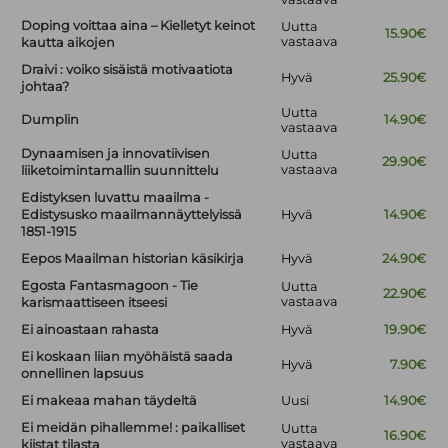
Doping voittaa aina – Kielletyt keinot
Uutta
15.90€
vastaava
kautta aikojen
Draivi : voiko sisäistä motivaatiota
Hyvä
25.90€
johtaa?
Uutta
Dumplin
14.90€
vastaava
Dynaamisen ja innovatiivisen
Uutta
29.90€
vastaava
liiketoimintamallin suunnittelu
Edistyksen luvattu maailma -
Edistysusko maailmannäyttelyissä
Hyvä
14.90€
1851-1915
Eepos Maailman historian käsikirja
Hyvä
24.90€
Egosta Fantasmagoon - Tie
Uutta
22.90€
vastaava
karismaattiseen itseesi
Ei ainoastaan rahasta
Hyvä
19.90€
Ei koskaan liian myöhäistä saada
Hyvä
7.90€
onnellinen lapsuus
Ei makeaa mahan täydeltä
Uusi
14.90€
Ei meidän pihallemme! : paikalliset
Uutta
16.90€
vastaava
kiistat tilasta