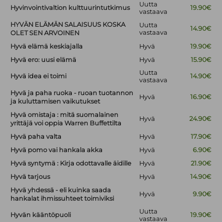
Uutta
Hyvinvointivaltion kulttuurintutkimus
19.90€
vastaava
HYVÄN ELÄMÄN SALAISUUS KOSKA
Uutta
14.90€
vastaava
OLET SEN ARVOINEN
Hyvä elämä keskiajalla
Hyvä
19.90€
Hyvä ero: uusi elämä
Hyvä
15.90€
Uutta
Hyvä idea ei toimi
14.90€
vastaava
Hyvä ja paha ruoka - ruoan tuotannon
Hyvä
16.90€
ja kuluttamisen vaikutukset
Hyvä omistaja : mitä suomalainen
Hyvä
24.90€
yrittäjä voi oppia Warren Buffettilta
Hyvä paha valta
Hyvä
17.90€
Hyvä pomo vai hankala akka
Hyvä
6.90€
Hyvä syntymä : Kirja odottavalle äidille
Hyvä
21.90€
Hyvä tarjous
Hyvä
14.90€
Hyvä yhdessä - eli kuinka saada
Hyvä
9.90€
hankalat ihmissuhteet toimiviksi
Uutta
Hyvän kääntöpuoli
19.90€
vastaava