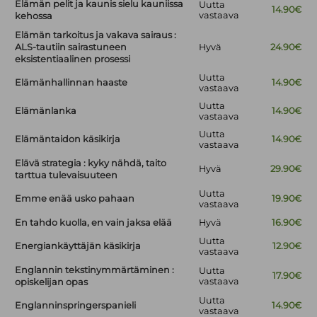
Elämän pelit ja kaunis sielu kauniissa
Uutta
14.90€
vastaava
kehossa
Elämän tarkoitus ja vakava sairaus :
ALS-tautiin sairastuneen
Hyvä
24.90€
eksistentiaalinen prosessi
Uutta
Elämänhallinnan haaste
14.90€
vastaava
Uutta
Elämänlanka
14.90€
vastaava
Uutta
Elämäntaidon käsikirja
14.90€
vastaava
Elävä strategia : kyky nähdä, taito
Hyvä
29.90€
tarttua tulevaisuuteen
Uutta
Emme enää usko pahaan
19.90€
vastaava
En tahdo kuolla, en vain jaksa elää
Hyvä
16.90€
Uutta
Energiankäyttäjän käsikirja
12.90€
vastaava
Englannin tekstinymmärtäminen :
Uutta
17.90€
vastaava
opiskelijan opas
Uutta
Englanninspringerspanieli
14.90€
vastaava