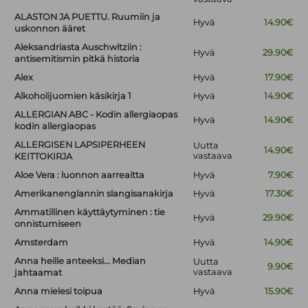
ALASTON JA PUETTU. Ruumiin ja
Hyvä
14.90€
uskonnon ääret
Aleksandriasta Auschwitziin :
Hyvä
29.90€
antisemitismin pitkä historia
Alex
Hyvä
17.90€
Alkoholijuomien käsikirja 1
Hyvä
14.90€
ALLERGIAN ABC - Kodin allergiaopas
Hyvä
14.90€
kodin allergiaopas
ALLERGISEN LAPSIPERHEEN
Uutta
14.90€
vastaava
KEITTOKIRJA
Aloe Vera : luonnon aarreaitta
Hyvä
7.90€
Amerikanenglannin slangisanakirja
Hyvä
17.30€
Ammatillinen käyttäytyminen : tie
Hyvä
29.90€
onnistumiseen
Amsterdam
Hyvä
14.90€
Anna heille anteeksi... Median
Uutta
9.90€
vastaava
jahtaamat
Anna mielesi toipua
Hyvä
15.90€