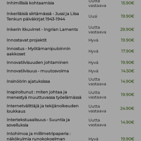
Uutta
Inhimillisiä kohtaamisia
15.90€
vastaava
Inkeriläisiä siirtämässä - Jussi ja Liisa
Uusi
19.90€
Tenkun päiväkirjat 1943-1944
Uutta
Inkerin itkuvirret - Ingrian Laments
29.90€
vastaava
Innostavat projektit
Hyvä
19.90€
Innostus - Myötämanipuloinnin
Hyvä
17.90€
aakkoset
Innovatiivisuuden johtaminen
Hyvä
19.90€
Innovatiivisuus - muutosvoima
Hyvä
14.50€
Uutta
Insinöörin ajatuksissa
14.90€
vastaava
Inspiroitunut : miten johtaa ja
Uutta
19.90€
vastaava
menestyä muuttuvassa työelämässä
Internetvälittäjä ja tekijänoikeuden
Uutta
24.90€
vastaava
loukkaus
Intertekstuaalisuus - Suuntia ja
Uutta
14.90€
vastaava
sovelluksia
Intohimoa ja millimetripaperia :
näkökulmia runokokoelman
Hyvä
19.90€