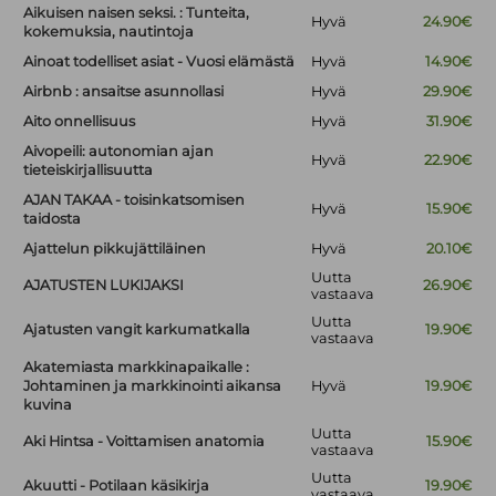
Aikuisen naisen seksi. : Tunteita,
Hyvä
24.90€
kokemuksia, nautintoja
Ainoat todelliset asiat - Vuosi elämästä
Hyvä
14.90€
Airbnb : ansaitse asunnollasi
Hyvä
29.90€
Aito onnellisuus
Hyvä
31.90€
Aivopeili: autonomian ajan
Hyvä
22.90€
tieteiskirjallisuutta
AJAN TAKAA - toisinkatsomisen
Hyvä
15.90€
taidosta
Ajattelun pikkujättiläinen
Hyvä
20.10€
Uutta
AJATUSTEN LUKIJAKSI
26.90€
vastaava
Uutta
Ajatusten vangit karkumatkalla
19.90€
vastaava
Akatemiasta markkinapaikalle :
Johtaminen ja markkinointi aikansa
Hyvä
19.90€
kuvina
Uutta
Aki Hintsa - Voittamisen anatomia
15.90€
vastaava
Uutta
Akuutti - Potilaan käsikirja
19.90€
vastaava