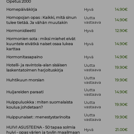
Opetus 2000
Homepäiväkirja
Hyvä
14.90€
Homopojan opas : Kaikki, mitä sinun
Uutta
14.90€
vastaava
tulee tietää. Ja vähän muutakin
Hormonidieetti
Hyvä
12.90€
Hormonien sota : miksi miehet eivät
kuuntele eivätkä naiset osaa lukea
Hyvä
14.90€
karttaa
Hormonitasapaino
Hyvä
14.90€
Hotelli- ja ravintola-alan sisäisen
Uutta
19.90€
vastaava
laskentatoimen harjoituskirja
Uutta
Huhtikuun morsian
19.90€
vastaava
Uutta
Huijareiden paraati
14.90€
vastaava
Huippuluokka : miten suomalaista
Uutta
19.90€
vastaava
koulua johdetaan?
Uutta
Huippunaiset : menestystarinoita
19.90€
vastaava
HUIVI ASUSTEENA - 50 tapaa solmia
Hyvä
21.00€
huivi - opas värien ja tyylin maailmaan