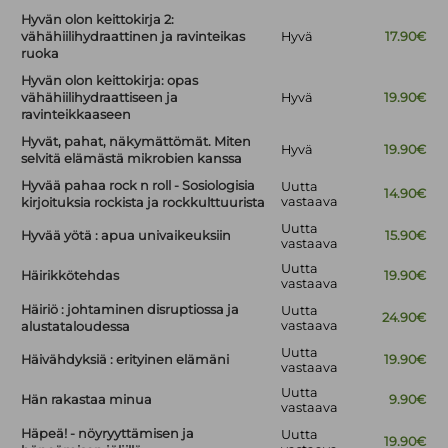
Hyvän olon keittokirja 2:
vähähiilihydraattinen ja ravinteikas
Hyvä
17.90€
ruoka
Hyvän olon keittokirja: opas
vähähiilihydraattiseen ja
Hyvä
19.90€
ravinteikkaaseen
Hyvät, pahat, näkymättömät. Miten
Hyvä
19.90€
selvitä elämästä mikrobien kanssa
Hyvää pahaa rock n roll - Sosiologisia
Uutta
14.90€
vastaava
kirjoituksia rockista ja rockkulttuurista
Uutta
Hyvää yötä : apua univaikeuksiin
15.90€
vastaava
Uutta
Häirikkötehdas
19.90€
vastaava
Häiriö : johtaminen disruptiossa ja
Uutta
24.90€
vastaava
alustataloudessa
Uutta
Häivähdyksiä : erityinen elämäni
19.90€
vastaava
Uutta
Hän rakastaa minua
9.90€
vastaava
Häpeä! - nöyryyttämisen ja
Uutta
19.90€