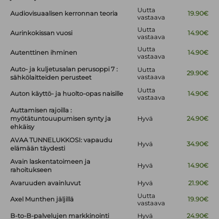
Uutta
Audiovisuaalisen kerronnan teoria
19.90€
vastaava
Uutta
Aurinkokissan vuosi
14.90€
vastaava
Uutta
Autenttinen ihminen
14.90€
vastaava
Auto- ja kuljetusalan perusoppi 7 :
Uutta
29.90€
vastaava
sähkölaitteiden perusteet
Uutta
Auton käyttö- ja huolto-opas naisille
14.90€
vastaava
Auttamisen rajoilla :
myötätuntouupumisen synty ja
Hyvä
24.90€
ehkäisy
AVAA TUNNELUKKOSI: vapaudu
Hyvä
34.90€
elämään täydesti
Avain laskentatoimeen ja
Hyvä
14.90€
rahoitukseen
Avaruuden avainluvut
Hyvä
21.90€
Uutta
Axel Munthen jäljillä
19.90€
vastaava
B-to-B-palvelujen markkinointi
Hyvä
24.90€