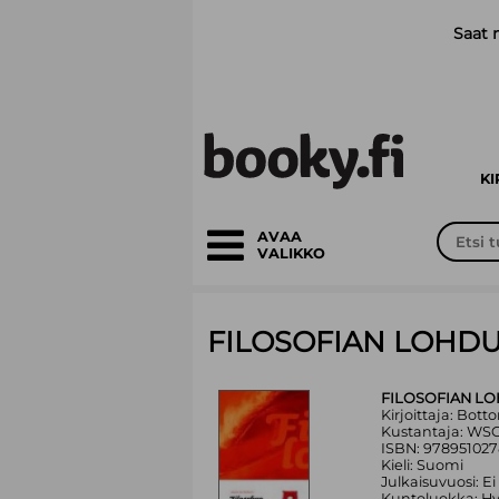
Siirry pääsisältöön
Saat 
K
AVAA
VALIKKO
FILOSOFIAN LOHD
FILOSOFIAN L
Kirjoittaja: Botto
Kustantaja: WS
ISBN: 978951027
Kieli: Suomi
Julkaisuvuosi: Ei
Kuntoluokka: H