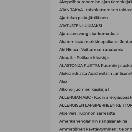
Aivopeili: autonomian ajan tieteiskirjal
AJAN TAKAA - toisinkatsomisen taidos
Ajattelun pikkujättiläinen
AJATUSTEN LUKIJAKSI
Ajatusten vangit karkumatkalla
Akatemiasta markkinapaikalle : Johta
Aki Hintsa - Voittamisen anatomia
Akuutti - Potilaan käsikirja
ALASTON JA PUETTU. Ruumiin ja usko
Aleksandriasta Auschwitziin : antisemit
Alex
Alkoholijuomien käsikirja 1
ALLERGIAN ABC - Kodin allergiaopas k
ALLERGISEN LAPSIPERHEEN KEITTOK
Aloe Vera : luonnon aarreaitta
Amerikanenglannin slangisanakirja
Ammatillinen käyttäytyminen : tie on