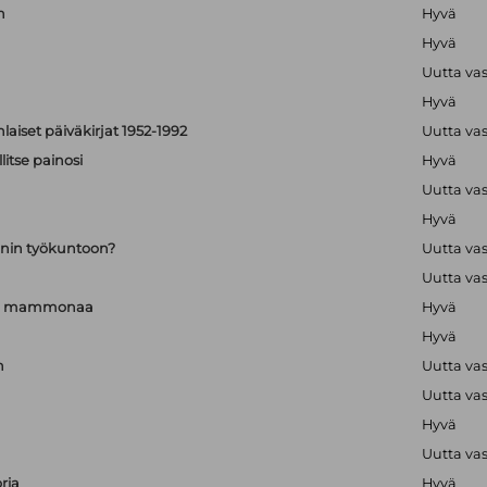
n
Hyvä
Hyvä
Uutta va
Hyvä
aiset päiväkirjat 1952-1992
Uutta va
itse painosi
Hyvä
Uutta va
Hyvä
nin työkuntoon?
Uutta va
Uutta va
a ja mammonaa
Hyvä
Hyvä
n
Uutta va
Uutta va
Hyvä
Uutta va
ria
Hyvä