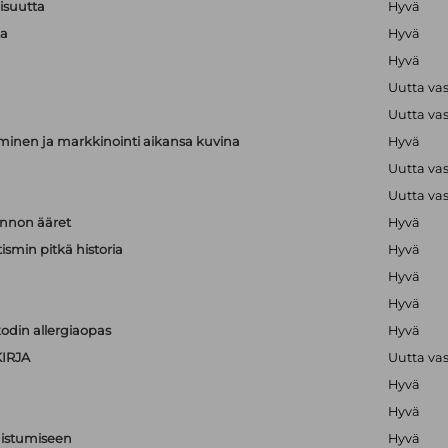
lisuutta
Hyvä
ta
Hyvä
Hyvä
Uutta va
Uutta va
minen ja markkinointi aikansa kuvina
Hyvä
Uutta va
Uutta va
nnon ääret
Hyvä
ismin pitkä historia
Hyvä
Hyvä
Hyvä
odin allergiaopas
Hyvä
IRJA
Uutta va
Hyvä
Hyvä
nistumiseen
Hyvä