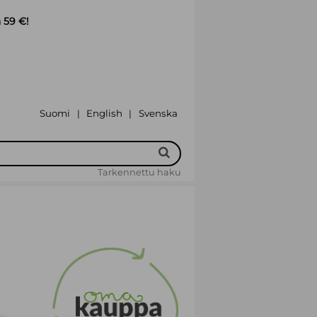
 59 €!
Suomi
English
Svenska
|
|
Tarkennettu haku