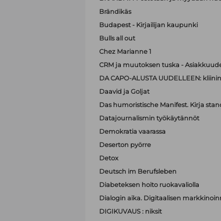
Brändikäs
Budapest - Kirjailijan kaupunki
Bulls all out
Chez Marianne 1
CRM ja muutoksen tuska - Asiakkuude
DA CAPO-ALUSTA UUDELLEEN: kliinin
Daavid ja Goljat
Das humoristische Manifest. Kirja sta
Datajournalismin työkäytännöt
Demokratia vaarassa
Deserton pyörre
Detox
Deutsch im Berufsleben
Diabeteksen hoito ruokavaliolla
Dialogin aika. Digitaalisen markkinoi
DIGIKUVAUS : niksit