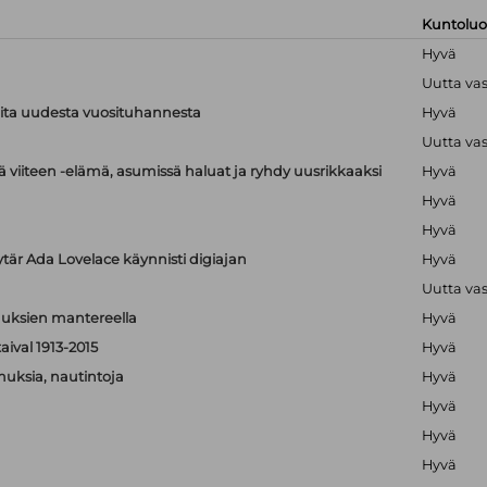
Kuntolu
Hyvä
Uutta va
ioita uudesta vuosituhannesta
Hyvä
Uutta va
 viiteen -elämä, asumissä haluat ja ryhdy uusrikkaaksi
Hyvä
Hyvä
Hyvä
ytär Ada Lovelace käynnisti digiajan
Hyvä
Uutta va
isuuksien mantereella
Hyvä
aival 1913-2015
Hyvä
muksia, nautintoja
Hyvä
Hyvä
Hyvä
Hyvä