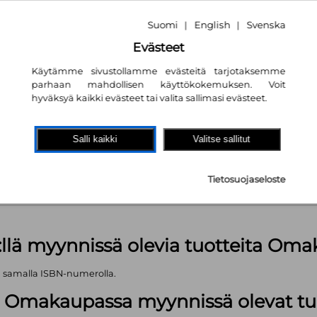
Suomi
English
Svenska
|
|
Evästeet
Käytämme sivustollamme evästeitä tarjotaksemme
parhaan mahdollisen käyttökokemuksen. Voit
hyväksyä kaikki evästeet tai valita sallimasi evästeet.
akaupassa
autta!
Salli kaikki
Valitse sallitut
 kpl
Tietosuojaseloste
äärä (kts. alla): 1499 kpl
:llä myynnissä olevia tuotteita Om
ä samalla ISBN-numerolla.
lä Omakaupassa myynnissä olevat tu