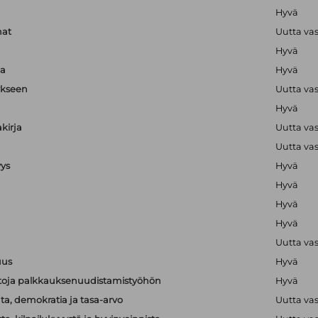
Hyvä
mat
Uutta va
Hyvä
ja
Hyvä
ykseen
Uutta va
Hyvä
kirja
Uutta va
Uutta va
yys
Hyvä
Hyvä
Hyvä
Hyvä
Uutta va
uus
Hyvä
ietoja palkkauksenuudistamistyöhön
Hyvä
a, demokratia ja tasa-arvo
Uutta va