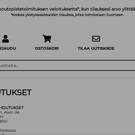
noutopistetoimituksen veloituksetta*, kun tilauksesi arvo ylittää
*Koskee yksityisasiakkaiden tilauksia, jotka toimitetaan Suomeen.
IRJAUDU
OSTOSKORI
TILAA UUTISKIRJE
UTUKSET
OHDUTUKSET
n, Alain de
OY
8161
 tiedossa
yvä