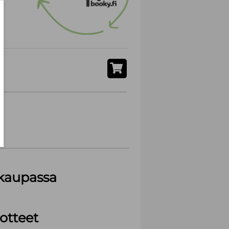
akaupassa
otteet