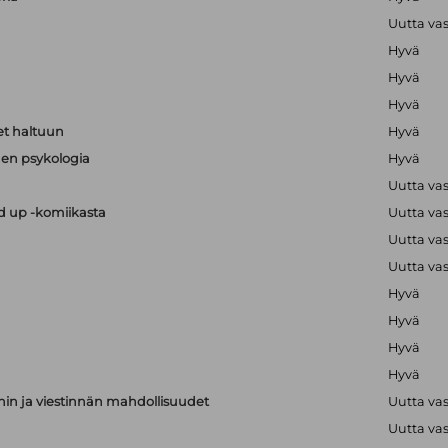
Uutta va
Hyvä
Hyvä
Hyvä
t haltuun
Hyvä
en psykologia
Hyvä
Uutta va
nd up -komiikasta
Uutta va
Uutta va
Uutta va
Hyvä
Hyvä
Hyvä
Hyvä
nnin ja viestinnän mahdollisuudet
Uutta va
Uutta va