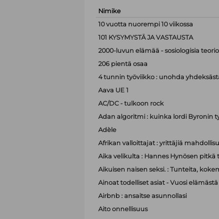
Nimike
10 vuotta nuorempi 10 viikossa
101 KYSYMYSTÄ JA VASTAUSTA
2000-luvun elämää - sosiologisia teor
206 pientä osaa
4 tunnin työviikko : unohda yhdeksästä
Aava UE 1
AC/DC - tulkoon rock
Adan algoritmi : kuinka lordi Byronin t
Adèle
Afrikan valloittajat : yrittäjiä mahdoll
Aika velikulta : Hannes Hynösen pitkä t
Aikuisen naisen seksi. : Tunteita, koke
Ainoat todelliset asiat - Vuosi elämästä
Airbnb : ansaitse asunnollasi
Aito onnellisuus