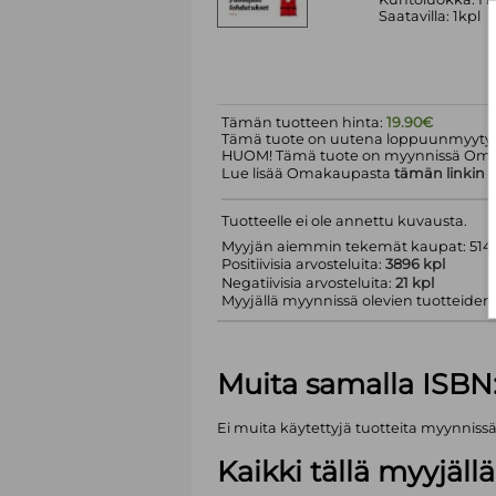
Saatavilla: 1kpl
Tämän tuotteen hinta:
19.90€
Tämä tuote on uutena loppuunmyyty.
HUOM! Tämä tuote on myynnissä Om
Lue lisää Omakaupasta
tämän linkin
k
Tuotteelle ei ole annettu kuvausta.
Myyjän aiemmin tekemät kaupat: 5143
Positiivisia arvosteluita:
3896 kpl
Negatiivisia arvosteluita:
21 kpl
Myyjällä myynnissä olevien tuotteiden m
Muita samalla ISBN
Ei muita käytettyjä tuotteita myynniss
Kaikki tällä myyjäl