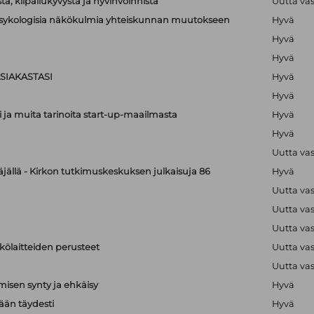
a, kilpailukyvystä ja hyvinvoinnista
Uutta va
lipsykologisia näkökulmia yhteiskunnan muutokseen
Hyvä
Hyvä
Hyvä
SIAKASTASI
Hyvä
Hyvä
i ja muita tarinoita start-up-maailmasta
Hyvä
Hyvä
Uutta va
äjällä - Kirkon tutkimuskeskuksen julkaisuja 86
Hyvä
Uutta va
Uutta va
Uutta va
hkölaitteiden perusteet
Uutta va
Uutta va
isen synty ja ehkäisy
Hyvä
än täydesti
Hyvä