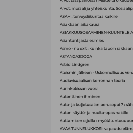
Arvot tasapainossa? Mietteitä oikeudest
Arvot, moraali ja yhteiskunta: Sosiaa
ASAHI: terveysliikuntaa kaikille
Asiakkaan aikakausi
ASIAKKUUSOSAAMINEN-KUUNTELE A
Asiantuntijasta esimies
Asmo - no exit : kuinka tapoin rakkaan
ASTANGAJOOGA
Astrid Lindgren
Ateismin jälkeen - Uskonnollisuus Ven
Audiovisuaalisen kerronnan teoria
Aurinkokissan vuosi
Autenttinen ihminen
Auto- ja kuljetusalan perusoppi 7 : sä
Auton käyttö- ja huolto-opas naisille
Auttamisen rajoilla : myötätuntouupum
AVAA TUNNELUKKOSI: vapaudu elämä