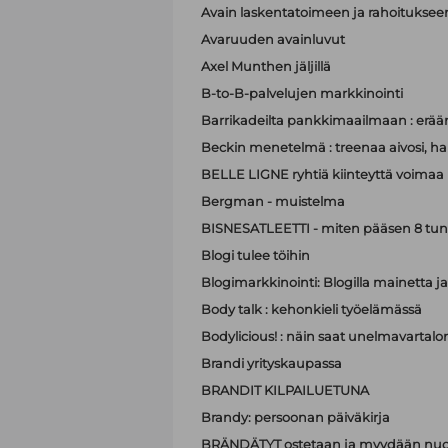
Avain laskentatoimeen ja rahoituksee
Avaruuden avainluvut
Axel Munthen jäljillä
B-to-B-palvelujen markkinointi
Barrikadeilta pankkimaailmaan : eräänl
Beckin menetelmä : treenaa aivosi, hall
BELLE LIGNE ryhtiä kiinteyttä voimaa
Bergman - muistelma
BISNESATLEETTI - miten pääsen 8 tun
Blogi tulee töihin
Blogimarkkinointi: Blogilla mainett
Body talk : kehonkieli työelämässä
Bodylicious! : näin saat unelmavartalo
Brandi yrityskaupassa
BRANDIT KILPAILUETUNA
Brandy: persoonan päiväkirja
BRÄNDÄTYT ostetaan ja myydään nuo