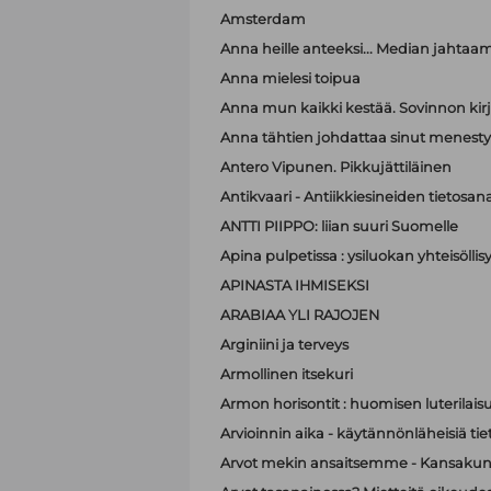
Amsterdam
Anna heille anteeksi... Median jahtaa
Anna mielesi toipua
Anna mun kaikki kestää. Sovinnon kir
Anna tähtien johdattaa sinut menest
Antero Vipunen. Pikkujättiläinen
Antikvaari - Antiikkiesineiden tietosana
ANTTI PIIPPO: liian suuri Suomelle
Apina pulpetissa : ysiluokan yhteisöllis
APINASTA IHMISEKSI
ARABIAA YLI RAJOJEN
Arginiini ja terveys
Armollinen itsekuri
Armon horisontit : huomisen luterilais
Arvioinnin aika - käytännönläheisiä t
Arvot mekin ansaitsemme - Kansakunt