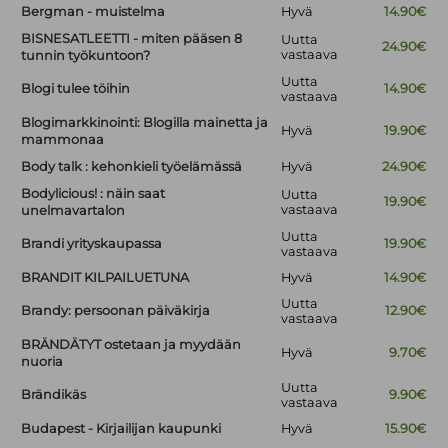
Bergman - muistelma
Hyvä
14.90€
BISNESATLEETTI - miten pääsen 8
Uutta
24.90€
vastaava
tunnin työkuntoon?
Uutta
Blogi tulee töihin
14.90€
vastaava
Blogimarkkinointi: Blogilla mainetta ja
Hyvä
19.90€
mammonaa
Body talk : kehonkieli työelämässä
Hyvä
24.90€
Bodylicious! : näin saat
Uutta
19.90€
vastaava
unelmavartalon
Uutta
Brandi yrityskaupassa
19.90€
vastaava
BRANDIT KILPAILUETUNA
Hyvä
14.90€
Uutta
Brandy: persoonan päiväkirja
12.90€
vastaava
BRÄNDÄTYT ostetaan ja myydään
Hyvä
9.70€
nuoria
Uutta
Brändikäs
9.90€
vastaava
Budapest - Kirjailijan kaupunki
Hyvä
15.90€