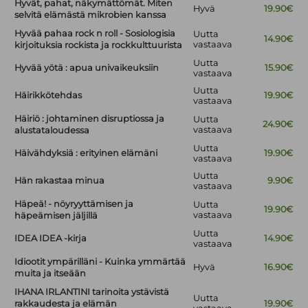
Hyvät, pahat, näkymättömät. Miten
Hyvä
19.90€
selvitä elämästä mikrobien kanssa
Hyvää pahaa rock n roll - Sosiologisia
Uutta
14.90€
vastaava
kirjoituksia rockista ja rockkulttuurista
Uutta
Hyvää yötä : apua univaikeuksiin
15.90€
vastaava
Uutta
Häirikkötehdas
19.90€
vastaava
Häiriö : johtaminen disruptiossa ja
Uutta
24.90€
vastaava
alustataloudessa
Uutta
Häivähdyksiä : erityinen elämäni
19.90€
vastaava
Uutta
Hän rakastaa minua
9.90€
vastaava
Häpeä! - nöyryyttämisen ja
Uutta
19.90€
vastaava
häpeämisen jäljillä
Uutta
IDEA IDEA -kirja
14.90€
vastaava
Idiootit ympärilläni - Kuinka ymmärtää
Hyvä
16.90€
muita ja itseään
IHANA IRLANTINI tarinoita ystävistä
Uutta
rakkaudesta ja elämän
19.90€