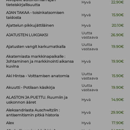
Hyvä
22.90€
tieteiskirjallisuutta
AJAN TAKAA - toisinkatsomisen
Hyvä
15.90€
taidosta
Ajattelun pikkujättiläinen
Hyvä
20.10€
Uutta
AJATUSTEN LUKIJAKSI
26.90€
vastaava
Uutta
Ajatusten vangit karkumatkalla
19.90€
vastaava
Akatemiasta markkinapaikalle :
Johtaminen ja markkinointi aikansa
Hyvä
19.90€
kuvina
Uutta
Aki Hintsa - Voittamisen anatomia
15.90€
vastaava
Uutta
Akuutti - Potilaan käsikirja
19.90€
vastaava
ALASTON JA PUETTU. Ruumiin ja
Hyvä
14.90€
uskonnon ääret
Aleksandriasta Auschwitziin :
Hyvä
29.90€
antisemitismin pitkä historia
Alex
Hyvä
17.90€