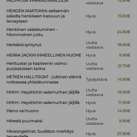
HELPPOJA VIRKKAUSMALLEJA
15.90€
vastaava
HENGEN ANATOMIA: seitsemän
askelta henkiseen kasvuun ja
Hyvä
15.90€
terveyteen
Henkinen valaistuminen -
Hyvä
24.90€
hitonmoinen juttu
Uutta
Herkäksi syntynyt
18.90€
vastaava
HERRA JACKIN IHMEELLINEN HUONE
Hyvä
9.90€
Herttuatar ja kapteenin vaimo :
Uutta
21.70€
vastaava
purjealuksen tarina
HETKEN HALLITSIJAT - julkinen elämä
Tyydyttävä
14.90€
notkeassa yhteiskunnassa
Uutta
HHhH : Heydrichin salamurhan jäljillä
19.90€
vastaava
HHhH : Heydrichin salamurhan jäljillä
Hyvä
11.90€
Hieno vai huono
Hyvä
14.90€
Uutta
Hiirestä puumaksi
9.90€
vastaava
Hiivaongelmat. Suoliston merkitys
Hyvä
27.90€
terveydelle