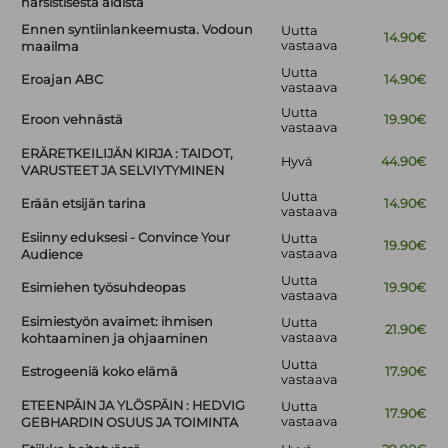
narsistisesta äidistä
Ennen syntiinlankeemusta. Vodoun
Uutta
14.90€
vastaava
maailma
Uutta
Eroajan ABC
14.90€
vastaava
Uutta
Eroon vehnästä
19.90€
vastaava
ERÄRETKEILIJÄN KIRJA : TAIDOT,
Hyvä
44.90€
VARUSTEET JA SELVIYTYMINEN
Uutta
Erään etsijän tarina
14.90€
vastaava
Esiinny eduksesi - Convince Your
Uutta
19.90€
vastaava
Audience
Uutta
Esimiehen työsuhdeopas
19.90€
vastaava
Esimiestyön avaimet: ihmisen
Uutta
21.90€
vastaava
kohtaaminen ja ohjaaminen
Uutta
Estrogeeniä koko elämä
17.90€
vastaava
ETEENPÄIN JA YLÖSPÄIN : HEDVIG
Uutta
17.90€
vastaava
GEBHARDIN OSUUS JA TOIMINTA