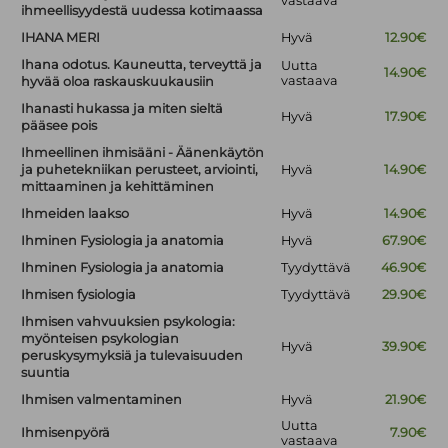
vastaava
ihmeellisyydestä uudessa kotimaassa
IHANA MERI
Hyvä
12.90€
Ihana odotus. Kauneutta, terveyttä ja
Uutta
14.90€
vastaava
hyvää oloa raskauskuukausiin
Ihanasti hukassa ja miten sieltä
Hyvä
17.90€
pääsee pois
Ihmeellinen ihmisääni - Äänenkäytön
ja puhetekniikan perusteet, arviointi,
Hyvä
14.90€
mittaaminen ja kehittäminen
Ihmeiden laakso
Hyvä
14.90€
Ihminen Fysiologia ja anatomia
Hyvä
67.90€
Ihminen Fysiologia ja anatomia
Tyydyttävä
46.90€
Ihmisen fysiologia
Tyydyttävä
29.90€
Ihmisen vahvuuksien psykologia:
myönteisen psykologian
Hyvä
39.90€
peruskysymyksiä ja tulevaisuuden
suuntia
Ihmisen valmentaminen
Hyvä
21.90€
Uutta
Ihmisenpyörä
7.90€
vastaava