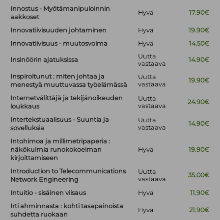
Innostus - Myötämanipuloinnin
Hyvä
17.90€
aakkoset
Innovatiivisuuden johtaminen
Hyvä
19.90€
Innovatiivisuus - muutosvoima
Hyvä
14.50€
Uutta
Insinöörin ajatuksissa
14.90€
vastaava
Inspiroitunut : miten johtaa ja
Uutta
19.90€
vastaava
menestyä muuttuvassa työelämässä
Internetvälittäjä ja tekijänoikeuden
Uutta
24.90€
vastaava
loukkaus
Intertekstuaalisuus - Suuntia ja
Uutta
14.90€
vastaava
sovelluksia
Intohimoa ja millimetripaperia :
näkökulmia runokokoelman
Hyvä
19.90€
kirjoittamiseen
Introduction to Telecommunications
Uutta
35.00€
vastaava
Network Engineering
Intuitio - sisäinen viisaus
Hyvä
11.90€
Irti ahminnasta : kohti tasapainoista
Hyvä
21.90€
suhdetta ruokaan