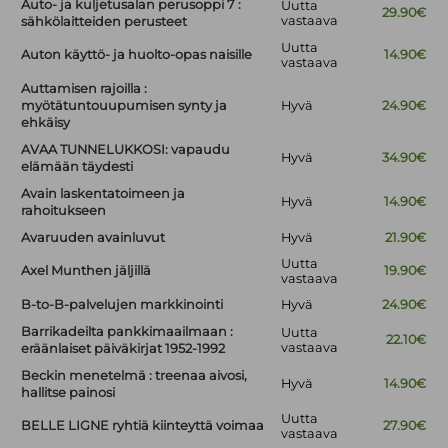
Auto- ja kuljetusalan perusoppi 7 :
Uutta
29.90€
vastaava
sähkölaitteiden perusteet
Uutta
Auton käyttö- ja huolto-opas naisille
14.90€
vastaava
Auttamisen rajoilla :
myötätuntouupumisen synty ja
Hyvä
24.90€
ehkäisy
AVAA TUNNELUKKOSI: vapaudu
Hyvä
34.90€
elämään täydesti
Avain laskentatoimeen ja
Hyvä
14.90€
rahoitukseen
Avaruuden avainluvut
Hyvä
21.90€
Uutta
Axel Munthen jäljillä
19.90€
vastaava
B-to-B-palvelujen markkinointi
Hyvä
24.90€
Barrikadeilta pankkimaailmaan :
Uutta
22.10€
vastaava
eräänlaiset päiväkirjat 1952-1992
Beckin menetelmä : treenaa aivosi,
Hyvä
14.90€
hallitse painosi
Uutta
BELLE LIGNE ryhtiä kiinteyttä voimaa
27.90€
vastaava