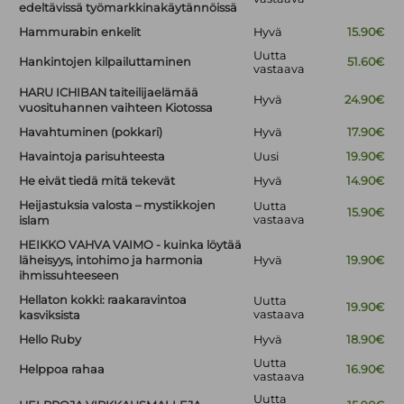
edeltävissä työmarkkinakäytännöissä
Hammurabin enkelit
Hyvä
15.90€
Uutta
Hankintojen kilpailuttaminen
51.60€
vastaava
HARU ICHIBAN taiteilijaelämää
Hyvä
24.90€
vuosituhannen vaihteen Kiotossa
Havahtuminen (pokkari)
Hyvä
17.90€
Havaintoja parisuhteesta
Uusi
19.90€
He eivät tiedä mitä tekevät
Hyvä
14.90€
Heijastuksia valosta – mystikkojen
Uutta
15.90€
vastaava
islam
HEIKKO VAHVA VAIMO - kuinka löytää
läheisyys, intohimo ja harmonia
Hyvä
19.90€
ihmissuhteeseen
Hellaton kokki: raakaravintoa
Uutta
19.90€
vastaava
kasviksista
Hello Ruby
Hyvä
18.90€
Uutta
Helppoa rahaa
16.90€
vastaava
Uutta