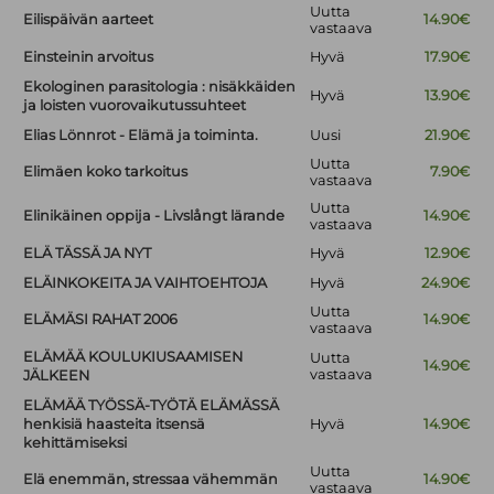
Uutta
Eilispäivän aarteet
14.90€
vastaava
Einsteinin arvoitus
Hyvä
17.90€
Ekologinen parasitologia : nisäkkäiden
Hyvä
13.90€
ja loisten vuorovaikutussuhteet
Elias Lönnrot - Elämä ja toiminta.
Uusi
21.90€
Uutta
Elimäen koko tarkoitus
7.90€
vastaava
Uutta
Elinikäinen oppija - Livslångt lärande
14.90€
vastaava
ELÄ TÄSSÄ JA NYT
Hyvä
12.90€
ELÄINKOKEITA JA VAIHTOEHTOJA
Hyvä
24.90€
Uutta
ELÄMÄSI RAHAT 2006
14.90€
vastaava
ELÄMÄÄ KOULUKIUSAAMISEN
Uutta
14.90€
vastaava
JÄLKEEN
ELÄMÄÄ TYÖSSÄ-TYÖTÄ ELÄMÄSSÄ
henkisiä haasteita itsensä
Hyvä
14.90€
kehittämiseksi
Uutta
Elä enemmän, stressaa vähemmän
14.90€
vastaava