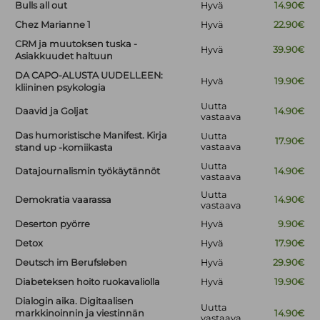
Bulls all out
Hyvä
14.90€
Chez Marianne 1
Hyvä
22.90€
CRM ja muutoksen tuska -
Hyvä
39.90€
Asiakkuudet haltuun
DA CAPO-ALUSTA UUDELLEEN:
Hyvä
19.90€
kliininen psykologia
Uutta
Daavid ja Goljat
14.90€
vastaava
Das humoristische Manifest. Kirja
Uutta
17.90€
vastaava
stand up -komiikasta
Uutta
Datajournalismin työkäytännöt
14.90€
vastaava
Uutta
Demokratia vaarassa
14.90€
vastaava
Deserton pyörre
Hyvä
9.90€
Detox
Hyvä
17.90€
Deutsch im Berufsleben
Hyvä
29.90€
Diabeteksen hoito ruokavaliolla
Hyvä
19.90€
Dialogin aika. Digitaalisen
Uutta
markkinoinnin ja viestinnän
14.90€
vastaava