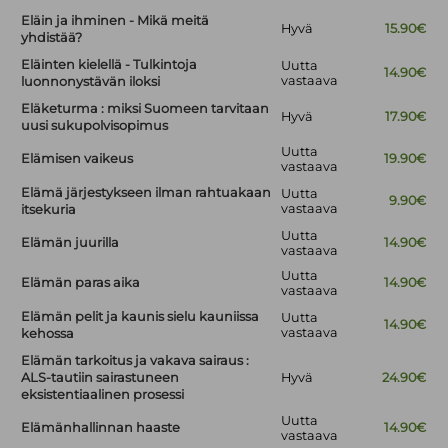
Eläin ja ihminen - Mikä meitä
Hyvä
15.90€
yhdistää?
Eläinten kielellä - Tulkintoja
Uutta
14.90€
vastaava
luonnonystävän iloksi
Eläketurma : miksi Suomeen tarvitaan
Hyvä
17.90€
uusi sukupolvisopimus
Uutta
Elämisen vaikeus
19.90€
vastaava
Elämä järjestykseen ilman rahtuakaan
Uutta
9.90€
vastaava
itsekuria
Uutta
Elämän juurilla
14.90€
vastaava
Uutta
Elämän paras aika
14.90€
vastaava
Elämän pelit ja kaunis sielu kauniissa
Uutta
14.90€
vastaava
kehossa
Elämän tarkoitus ja vakava sairaus :
ALS-tautiin sairastuneen
Hyvä
24.90€
eksistentiaalinen prosessi
Uutta
Elämänhallinnan haaste
14.90€
vastaava