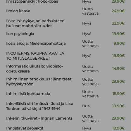
Ilmastopaniikki : hoito-opas
Hyvä
29.90€
Uutta
Ilmiön kaava
24.90€
vastaava
Iloiseksi : nykyajan parisuhteen
Hyvä
22.90€
huikeat mahdollisuudet
Ilon psykologia
Hyvä
19.90€
Uutta
Ilosia aikoja, Mielensäpahoittaja
9.90€
vastaava
INCOTERMS, KAUPPATAVAT JA
Hyvä
19.90€
TOIMITUSLAUSEKKEET
Informaatiolukutaito yliopisto-
Uutta
14.90€
vastaava
opetuksessa
Inhimillinen tehokkuus : jännitteet
Uutta
29.90€
vastaava
hyötykäyttöön
Uutta
Inhimillisiä kohtaamisia
15.90€
vastaava
Inkeriläisiä siirtämässä - Jussi ja Liisa
Uusi
19.90€
Tenkun päiväkirjat 1943-1944
Uutta
Inkerin itkuvirret - Ingrian Laments
29.90€
vastaava
Innostavat projektit
Hyvä
19.90€