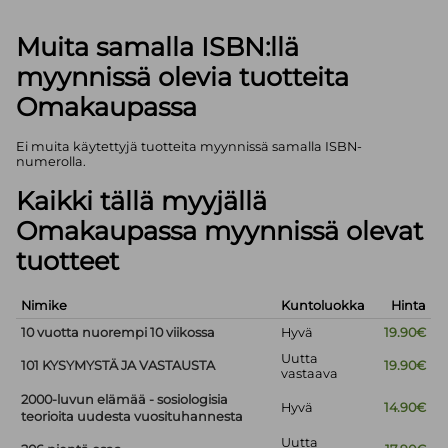
Muita samalla ISBN:llä
myynnissä olevia tuotteita
Omakaupassa
Ei muita käytettyjä tuotteita myynnissä samalla ISBN-
numerolla.
Kaikki tällä myyjällä
Omakaupassa myynnissä olevat
tuotteet
Nimike
Kuntoluokka
Hinta
10 vuotta nuorempi 10 viikossa
Hyvä
19.90€
Uutta
101 KYSYMYSTÄ JA VASTAUSTA
19.90€
vastaava
2000-luvun elämää - sosiologisia
Hyvä
14.90€
teorioita uudesta vuosituhannesta
Uutta