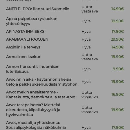
Uutta
ANTTI PIIPPO: liian suuri Suomelle
14.90€
vastaava
Apina pulpetissa : ysiluokan
Hyvä
19.90€
yhteisöllisyys
APINASTA IHMISEKSI
Hyvä
17.90€
ARABIAA YLI RAJOJEN
Hyvä
29.90€
Arginiini ja terveys
Hyvä
14.90€
Uutta
Armollinen itsekuri
19.90€
vastaava
Armon horisontit : huomisen
Hyvä
9.90€
luterilaisuus
Arvioinnin aika - käytännönläheisiä
Hyvä
19.90€
tietoja palkkauksenuudistamistyöhön
Arvot mekin ansaitsemme -
Uutta
16.90€
vastaava
Kansakunta, demokratia ja tasa-arvo
Arvot tasapainossa? Mietteitä
Uutta
oikeudesta, kilpailukyvystä ja
19.90€
vastaava
hyvinvoinnista
Arvot, moraali ja yhteiskunta:
Sosiaalipsykologisia näkökulmia
Hyvä
17.90€