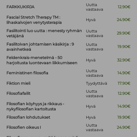
Uutta
FARKKUKIRJA
12.90€
vastaava
Fascial Stretch Therapy TM :
Hyvä
24.90€
lihaskalvojen venytysterapia
Fasilitointi luo uutta : menesty ryhmän
Uutta
29.90€
vastaava
vetäjänä
Fasilitoivan johtamisen käsikirja : 9
Uutta
19.90€
vastaava
avainhetkeä
Feldenkrais-menetelmä - 50
Hyvä
32.90€
harjoitusta luontevaan liikkumiseen
Uutta
Feministinen filosofia
14.90€
vastaava
Fiktion mieli
Tyydyttävä
17.90€
Uutta
Filosofiafailit
12.90€
vastaava
Filosofian köyhyys ja rikkaus -
Hyvä
14.90€
nykyfilosofian kartoitusta
Filosofian lohdutukset
Hyvä
19.90€
Uutta
Filosofien oikeus I
24.90€
vastaava