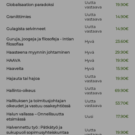
Uutta
Globalisaation paradoksi
19.90€
vastaava
Uutta
Graniittimies
14.90€
vastaava
Uutta
Gulagista selvinneet
14.90€
vastaava
Guruja, joogeja ja filosofeja - Intian
Hyvä
23.60€
filosofiaa
Haasteena myynnin johtaminen
Hyvä
29.90€
HAAVA
Hyvä
19.90€
Haaveita
Hyvä
15.90€
Uutta
Hajauta tai hajoa
19.90€
vastaava
Uutta
Hallinto-oikeus
69.90€
vastaava
Hallituksen ja toimitusjohtajan
Uutta
53.70€
vastaava
oikeudet ja vastuu osakeyhtiössä
Halun vallassa – Onnellisuutta
Uusi
17.90€
etsimässä
Halvennettu työ : Pätkätyö ja
Uutta
sukupuoli sopimusyhteiskuntaa
19.90€
vastaava