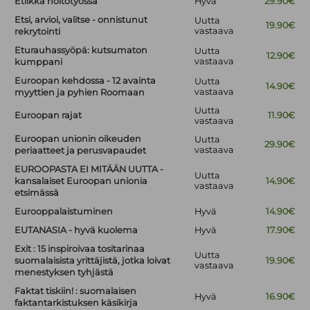
Etiikka hoitotyössä
Hyvä
29.90€
Etsi, arvioi, valitse - onnistunut
Uutta
19.90€
vastaava
rekrytointi
Eturauhassyöpä: kutsumaton
Uutta
12.90€
vastaava
kumppani
Euroopan kehdossa - 12 avainta
Uutta
14.90€
vastaava
myyttien ja pyhien Roomaan
Uutta
Euroopan rajat
11.90€
vastaava
Euroopan unionin oikeuden
Uutta
29.90€
vastaava
periaatteet ja perusvapaudet
EUROOPASTA EI MITÄÄN UUTTA -
Uutta
kansalaiset Euroopan unionia
14.90€
vastaava
etsimässä
Eurooppalaistuminen
Hyvä
14.90€
EUTANASIA - hyvä kuolema
Hyvä
17.90€
Exit : 15 inspiroivaa tositarinaa
Uutta
suomalaisista yrittäjistä, jotka loivat
19.90€
vastaava
menestyksen tyhjästä
Faktat tiskiin! : suomalaisen
Hyvä
16.90€
faktantarkistuksen käsikirja