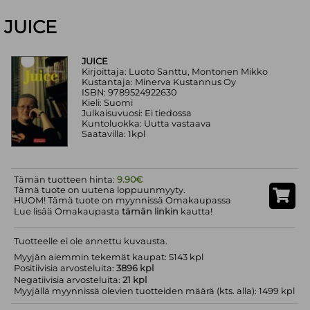
JUICE
JUICE
Kirjoittaja: Luoto Santtu, Montonen Mikko
Kustantaja: Minerva Kustannus Oy
ISBN: 9789524922630
Kieli: Suomi
Julkaisuvuosi: Ei tiedossa
Kuntoluokka: Uutta vastaava
Saatavilla: 1kpl
Tämän tuotteen hinta:
9.90€
Tämä tuote on uutena loppuunmyyty.
HUOM! Tämä tuote on myynnissä Omakaupassa
Lue lisää Omakaupasta
tämän linkin
kautta!
Tuotteelle ei ole annettu kuvausta.
Myyjän aiemmin tekemät kaupat: 5143 kpl
Positiivisia arvosteluita:
3896 kpl
Negatiivisia arvosteluita:
21 kpl
Myyjällä myynnissä olevien tuotteiden määrä (kts. alla): 1499 kpl