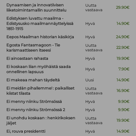
Dynaamisen ja innovatiivisen
Uutta
29.90€
vastaava
liiketoimintamallin suunnittelu
Edistyksen luvattu maailma -
Edistysusko maailmannäyttelyissä
Hyvä
14.90€
1851-1915
Eepos Maailman historian käsikirja
Hyvä
24.90€
Egosta Fantasmagoon - Tie
Uutta
22.90€
vastaava
karismaattiseen itseesi
Ei ainoastaan rahasta
Hyvä
19.90€
Ei koskaan liian myöhäistä saada
Hyvä
7.90€
onnellinen lapsuus
Ei makeaa mahan täydeltä
Uusi
14.90€
Ei meidän pihallemme! : paikalliset
Uutta
16.90€
vastaava
kiistat tilasta
Ei menny niinku Strömsössä
Hyvä
9.90€
Ei menny niinku Strömsössä 2
Hyvä
9.90€
Ei unohdu koskaan : henkirikoksen
Uutta
19.90€
vastaava
jäljet
Ei, rouva presidentti
Hyvä
14.90€