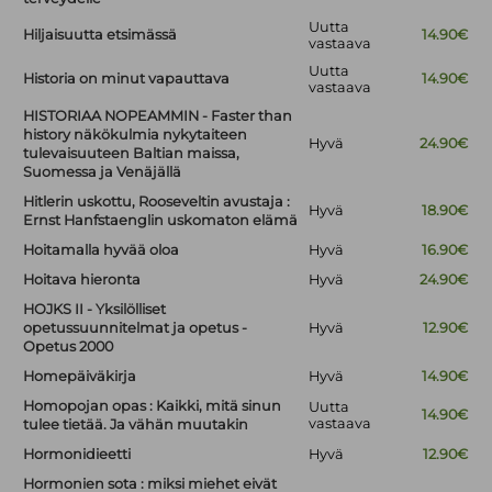
Uutta
Hiljaisuutta etsimässä
14.90€
vastaava
Uutta
Historia on minut vapauttava
14.90€
vastaava
HISTORIAA NOPEAMMIN - Faster than
history näkökulmia nykytaiteen
Hyvä
24.90€
tulevaisuuteen Baltian maissa,
Suomessa ja Venäjällä
Hitlerin uskottu, Rooseveltin avustaja :
Hyvä
18.90€
Ernst Hanfstaenglin uskomaton elämä
Hoitamalla hyvää oloa
Hyvä
16.90€
Hoitava hieronta
Hyvä
24.90€
HOJKS II - Yksilölliset
opetussuunnitelmat ja opetus -
Hyvä
12.90€
Opetus 2000
Homepäiväkirja
Hyvä
14.90€
Homopojan opas : Kaikki, mitä sinun
Uutta
14.90€
vastaava
tulee tietää. Ja vähän muutakin
Hormonidieetti
Hyvä
12.90€
Hormonien sota : miksi miehet eivät