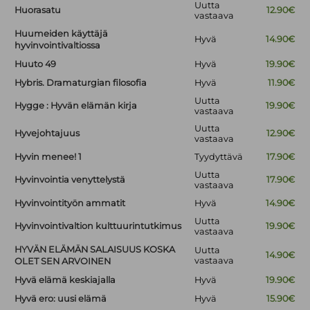
Uutta
Huorasatu
12.90€
vastaava
Huumeiden käyttäjä
Hyvä
14.90€
hyvinvointivaltiossa
Huuto 49
Hyvä
19.90€
Hybris. Dramaturgian filosofia
Hyvä
11.90€
Uutta
Hygge : Hyvän elämän kirja
19.90€
vastaava
Uutta
Hyvejohtajuus
12.90€
vastaava
Hyvin menee! 1
Tyydyttävä
17.90€
Uutta
Hyvinvointia venyttelystä
17.90€
vastaava
Hyvinvointityön ammatit
Hyvä
14.90€
Uutta
Hyvinvointivaltion kulttuurintutkimus
19.90€
vastaava
HYVÄN ELÄMÄN SALAISUUS KOSKA
Uutta
14.90€
vastaava
OLET SEN ARVOINEN
Hyvä elämä keskiajalla
Hyvä
19.90€
Hyvä ero: uusi elämä
Hyvä
15.90€