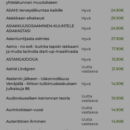
yhteiskunnan muutokseen
ASAHI: terveysliikuntaa kaikille
Hyvä
24.90€
Asiakkaan aikakausi
Hyvä
29.90€
ASIAKKUUSOSAAMINEN-KUUNTELE
Hyvä
24.90€
ASIAKASTASI
Asiantuntijasta esimies
Hyvä
27.90€
Asmo - no exit : kuinka tapoin rakkaani
Hyvä
17.90€
ja muita tarinoita start-up-maailmasta
ASTANGAJOOGA
Hyvä
15.90€
Uutta
Astrid Lindgren
21.90€
vastaava
Ateismin jälkeen - Uskonnollisuus
Venäjällä - Kirkon tutkimuskeskuksen
Hyvä
14.90€
julkaisuja 86
Uutta
Audiovisuaalisen kerronnan teoria
19.90€
vastaava
Uutta
Aurinkokissan vuosi
14.90€
vastaava
Uutta
Autenttinen ihminen
14.90€
vastaava