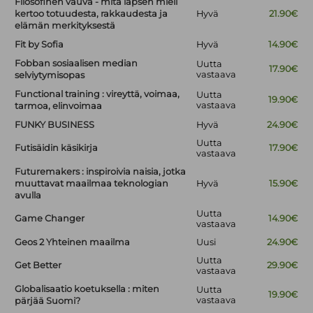
Filosofinen vauva - mitä lapsen mieli
kertoo totuudesta, rakkaudesta ja
Hyvä
21.90€
elämän merkityksestä
Fit by Sofia
Hyvä
14.90€
Fobban sosiaalisen median
Uutta
17.90€
vastaava
selviytymisopas
Functional training : vireyttä, voimaa,
Uutta
19.90€
vastaava
tarmoa, elinvoimaa
FUNKY BUSINESS
Hyvä
24.90€
Uutta
Futisäidin käsikirja
17.90€
vastaava
Futuremakers : inspiroivia naisia, jotka
muuttavat maailmaa teknologian
Hyvä
15.90€
avulla
Uutta
Game Changer
14.90€
vastaava
Geos 2 Yhteinen maailma
Uusi
24.90€
Uutta
Get Better
29.90€
vastaava
Globalisaatio koetuksella : miten
Uutta
19.90€
vastaava
pärjää Suomi?