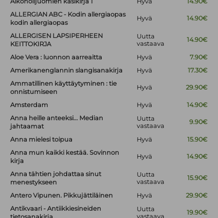
Alkoholijuomien käsikirja 1
Hyvä
14.90€
ALLERGIAN ABC - Kodin allergiaopas
Hyvä
14.90€
kodin allergiaopas
ALLERGISEN LAPSIPERHEEN
Uutta
14.90€
vastaava
KEITTOKIRJA
Aloe Vera : luonnon aarreaitta
Hyvä
7.90€
Amerikanenglannin slangisanakirja
Hyvä
17.30€
Ammatillinen käyttäytyminen : tie
Hyvä
29.90€
onnistumiseen
Amsterdam
Hyvä
14.90€
Anna heille anteeksi... Median
Uutta
9.90€
vastaava
jahtaamat
Anna mielesi toipua
Hyvä
15.90€
Anna mun kaikki kestää. Sovinnon
Hyvä
14.90€
kirja
Anna tähtien johdattaa sinut
Uutta
15.90€
vastaava
menestykseen
Antero Vipunen. Pikkujättiläinen
Hyvä
29.90€
Antikvaari - Antiikkiesineiden
Uutta
19.90€
vastaava
tietosanakirja