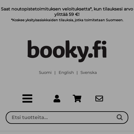
Siirry pääsisältöön
Saat noutopistetoimituksen veloituksetta*, kun tilauksesi arvo
ylittää 59 €!
*Koskee yksityisasiakkaiden tilauksia, jotka toimitetaan Suomeen.
Suomi
English
Svenska
|
|