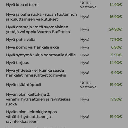
Uutta
Hyvä idea ei toimi
14.90€
vastaava
Hyvä ja paha ruoka - ruoan tuotannon
Hyvä
16.90€
ja kuluttamisen vaikutukset
Hyvä omistaja : mitä suomalainen
Hyvä
24.90€
yrittäjä voi oppia Warren Buffettilta
Hyvä paha valta
Hyvä
17.90€
Hyvä pomo vai hankala akka
Hyvä
6.90€
Hyvä syntymä : Kirja odottavalle äidille
Hyvä
21.90€
Hyvä tarjous
Hyvä
14.90€
Hyvä yhdessä - eli kuinka saada
Hyvä
9.90€
hankalat ihmissuhteet toimiviksi
Uutta
Hyvän kääntöpuoli
19.90€
vastaava
Hyvän olon keittokirja 2:
vähähiilihydraattinen ja ravinteikas
Hyvä
17.90€
ruoka
Hyvän olon keittokirja: opas
vähähiilihydraattiseen ja
Hyvä
19.90€
ravinteikkaaseen