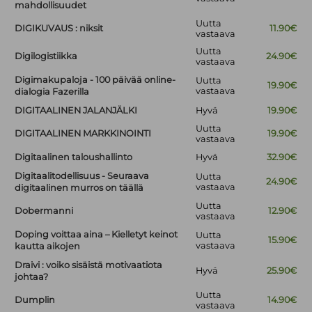
mahdollisuudet
Uutta
DIGIKUVAUS : niksit
11.90€
vastaava
Uutta
Digilogistiikka
24.90€
vastaava
Digimakupaloja - 100 päivää online-
Uutta
19.90€
vastaava
dialogia Fazerilla
DIGITAALINEN JALANJÄLKI
Hyvä
19.90€
Uutta
DIGITAALINEN MARKKINOINTI
19.90€
vastaava
Digitaalinen taloushallinto
Hyvä
32.90€
Digitaalitodellisuus - Seuraava
Uutta
24.90€
vastaava
digitaalinen murros on täällä
Uutta
Dobermanni
12.90€
vastaava
Doping voittaa aina – Kielletyt keinot
Uutta
15.90€
vastaava
kautta aikojen
Draivi : voiko sisäistä motivaatiota
Hyvä
25.90€
johtaa?
Uutta
Dumplin
14.90€
vastaava