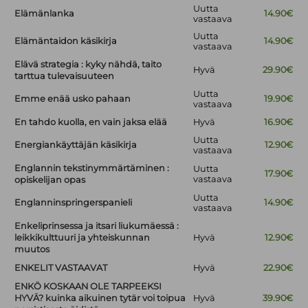
Uutta
Elämänlanka
14.90€
vastaava
Uutta
Elämäntaidon käsikirja
14.90€
vastaava
Elävä strategia : kyky nähdä, taito
Hyvä
29.90€
tarttua tulevaisuuteen
Uutta
Emme enää usko pahaan
19.90€
vastaava
En tahdo kuolla, en vain jaksa elää
Hyvä
16.90€
Uutta
Energiankäyttäjän käsikirja
12.90€
vastaava
Englannin tekstinymmärtäminen :
Uutta
17.90€
vastaava
opiskelijan opas
Uutta
Englanninspringerspanieli
14.90€
vastaava
Enkeliprinsessa ja itsari liukumäessä :
leikkikulttuuri ja yhteiskunnan
Hyvä
12.90€
muutos
ENKELIT VASTAAVAT
Hyvä
22.90€
ENKÖ KOSKAAN OLE TARPEEKSI
HYVÄ? kuinka aikuinen tytär voi toipua
Hyvä
39.90€