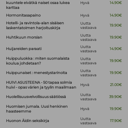
kuuntele eivätkä naiset osaa lukea
Hyvä
14.90€
karttaa
Hormonitasapaino
Hyvä
14.90€
Hotelli- ja ravintola-alan sisäisen
Uutta
19.90€
vastaava
laskentatoimen harjoituskirja
Uutta
Huhtikuun morsian
19.90€
vastaava
Uutta
Huijareiden paraati
14.90€
vastaava
Huippuluokka : miten suomalaista
Uutta
19.90€
vastaava
koulua johdetaan?
Uutta
Huippunaiset : menestystarinoita
19.90€
vastaava
HUIVI ASUSTEENA - 50 tapaa solmia
Hyvä
21.00€
huivi - opas värien ja tyylin maailmaan
Uutta
Huolellisuusvelvollisuus säätiössä
39.90€
vastaava
Huomisen jumala. Uusi henkinen
Hyvä
19.90€
haasteemme
Uutta
Huonon Äidin seksikirja
17.90€
vastaava