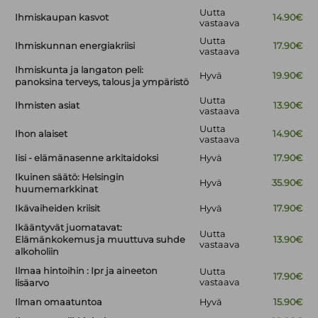
Uutta
Ihmiskaupan kasvot
14.90€
vastaava
Uutta
Ihmiskunnan energiakriisi
17.90€
vastaava
Ihmiskunta ja langaton peli:
Hyvä
19.90€
panoksina terveys, talous ja ympäristö
Uutta
Ihmisten asiat
13.90€
vastaava
Uutta
Ihon alaiset
14.90€
vastaava
Iisi - elämänasenne arkitaidoksi
Hyvä
17.90€
Ikuinen säätö: Helsingin
Hyvä
35.90€
huumemarkkinat
Ikävaiheiden kriisit
Hyvä
17.90€
Ikääntyvät juomatavat:
Uutta
Elämänkokemus ja muuttuva suhde
13.90€
vastaava
alkoholiin
Ilmaa hintoihin : Ipr ja aineeton
Uutta
17.90€
vastaava
lisäarvo
Ilman omaatuntoa
Hyvä
15.90€