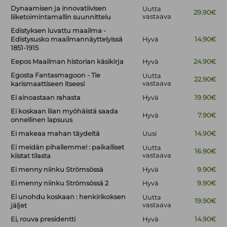
Dynaamisen ja innovatiivisen
Uutta
29.90€
vastaava
liiketoimintamallin suunnittelu
Edistyksen luvattu maailma -
Edistysusko maailmannäyttelyissä
Hyvä
14.90€
1851-1915
Eepos Maailman historian käsikirja
Hyvä
24.90€
Egosta Fantasmagoon - Tie
Uutta
22.90€
vastaava
karismaattiseen itseesi
Ei ainoastaan rahasta
Hyvä
19.90€
Ei koskaan liian myöhäistä saada
Hyvä
7.90€
onnellinen lapsuus
Ei makeaa mahan täydeltä
Uusi
14.90€
Ei meidän pihallemme! : paikalliset
Uutta
16.90€
vastaava
kiistat tilasta
Ei menny niinku Strömsössä
Hyvä
9.90€
Ei menny niinku Strömsössä 2
Hyvä
9.90€
Ei unohdu koskaan : henkirikoksen
Uutta
19.90€
vastaava
jäljet
Ei, rouva presidentti
Hyvä
14.90€