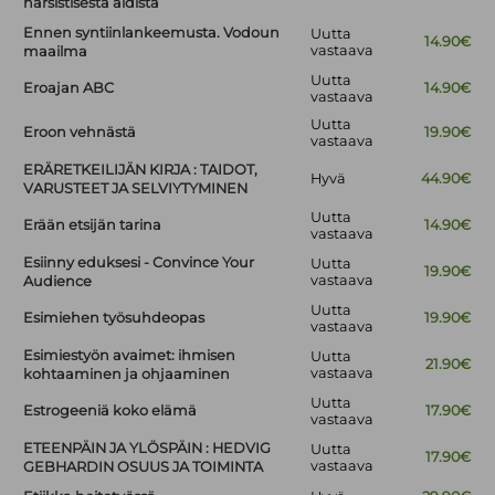
narsistisesta äidistä
Ennen syntiinlankeemusta. Vodoun
Uutta
14.90€
vastaava
maailma
Uutta
Eroajan ABC
14.90€
vastaava
Uutta
Eroon vehnästä
19.90€
vastaava
ERÄRETKEILIJÄN KIRJA : TAIDOT,
Hyvä
44.90€
VARUSTEET JA SELVIYTYMINEN
Uutta
Erään etsijän tarina
14.90€
vastaava
Esiinny eduksesi - Convince Your
Uutta
19.90€
vastaava
Audience
Uutta
Esimiehen työsuhdeopas
19.90€
vastaava
Esimiestyön avaimet: ihmisen
Uutta
21.90€
vastaava
kohtaaminen ja ohjaaminen
Uutta
Estrogeeniä koko elämä
17.90€
vastaava
ETEENPÄIN JA YLÖSPÄIN : HEDVIG
Uutta
17.90€
vastaava
GEBHARDIN OSUUS JA TOIMINTA