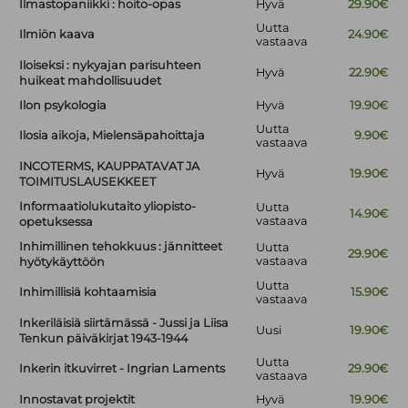
Ilmastopaniikki : hoito-opas
Hyvä
29.90€
Uutta
Ilmiön kaava
24.90€
vastaava
Iloiseksi : nykyajan parisuhteen
Hyvä
22.90€
huikeat mahdollisuudet
Ilon psykologia
Hyvä
19.90€
Uutta
Ilosia aikoja, Mielensäpahoittaja
9.90€
vastaava
INCOTERMS, KAUPPATAVAT JA
Hyvä
19.90€
TOIMITUSLAUSEKKEET
Informaatiolukutaito yliopisto-
Uutta
14.90€
vastaava
opetuksessa
Inhimillinen tehokkuus : jännitteet
Uutta
29.90€
vastaava
hyötykäyttöön
Uutta
Inhimillisiä kohtaamisia
15.90€
vastaava
Inkeriläisiä siirtämässä - Jussi ja Liisa
Uusi
19.90€
Tenkun päiväkirjat 1943-1944
Uutta
Inkerin itkuvirret - Ingrian Laments
29.90€
vastaava
Innostavat projektit
Hyvä
19.90€