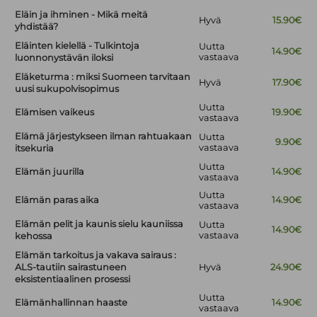
Eläin ja ihminen - Mikä meitä
Hyvä
15.90€
yhdistää?
Eläinten kielellä - Tulkintoja
Uutta
14.90€
vastaava
luonnonystävän iloksi
Eläketurma : miksi Suomeen tarvitaan
Hyvä
17.90€
uusi sukupolvisopimus
Uutta
Elämisen vaikeus
19.90€
vastaava
Elämä järjestykseen ilman rahtuakaan
Uutta
9.90€
vastaava
itsekuria
Uutta
Elämän juurilla
14.90€
vastaava
Uutta
Elämän paras aika
14.90€
vastaava
Elämän pelit ja kaunis sielu kauniissa
Uutta
14.90€
vastaava
kehossa
Elämän tarkoitus ja vakava sairaus :
ALS-tautiin sairastuneen
Hyvä
24.90€
eksistentiaalinen prosessi
Uutta
Elämänhallinnan haaste
14.90€
vastaava