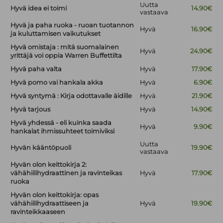
Uutta
Hyvä idea ei toimi
14.90€
vastaava
Hyvä ja paha ruoka - ruoan tuotannon
Hyvä
16.90€
ja kuluttamisen vaikutukset
Hyvä omistaja : mitä suomalainen
Hyvä
24.90€
yrittäjä voi oppia Warren Buffettilta
Hyvä paha valta
Hyvä
17.90€
Hyvä pomo vai hankala akka
Hyvä
6.90€
Hyvä syntymä : Kirja odottavalle äidille
Hyvä
21.90€
Hyvä tarjous
Hyvä
14.90€
Hyvä yhdessä - eli kuinka saada
Hyvä
9.90€
hankalat ihmissuhteet toimiviksi
Uutta
Hyvän kääntöpuoli
19.90€
vastaava
Hyvän olon keittokirja 2:
vähähiilihydraattinen ja ravinteikas
Hyvä
17.90€
ruoka
Hyvän olon keittokirja: opas
vähähiilihydraattiseen ja
Hyvä
19.90€
ravinteikkaaseen