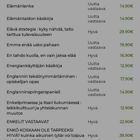
Uutta
Elämänlanka
14.90€
vastaava
Uutta
Elämäntaidon käsikirja
14.90€
vastaava
Elävä strategia : kyky nähdä, taito
Hyvä
29.90€
tarttua tulevaisuuteen
Uutta
Emme enää usko pahaan
19.90€
vastaava
En tahdo kuolla, en vain jaksa elää
Hyvä
16.90€
Uutta
Energiankäyttäjän käsikirja
12.90€
vastaava
Englannin tekstinymmärtäminen :
Uutta
17.90€
vastaava
opiskelijan opas
Uutta
Englanninspringerspanieli
14.90€
vastaava
Enkeliprinsessa ja itsari liukumäessä :
leikkikulttuuri ja yhteiskunnan
Hyvä
12.90€
muutos
ENKELIT VASTAAVAT
Hyvä
22.90€
ENKÖ KOSKAAN OLE TARPEEKSI
HYVÄ? kuinka aikuinen tytär voi toipua
Hyvä
39.90€