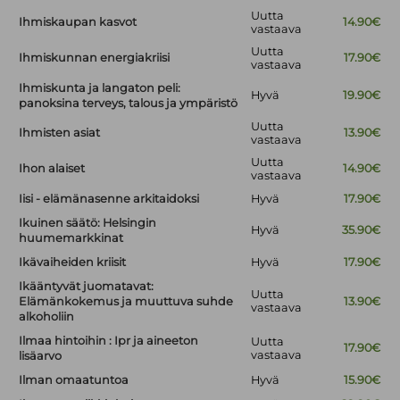
Uutta
Ihmiskaupan kasvot
14.90€
vastaava
Uutta
Ihmiskunnan energiakriisi
17.90€
vastaava
Ihmiskunta ja langaton peli:
Hyvä
19.90€
panoksina terveys, talous ja ympäristö
Uutta
Ihmisten asiat
13.90€
vastaava
Uutta
Ihon alaiset
14.90€
vastaava
Iisi - elämänasenne arkitaidoksi
Hyvä
17.90€
Ikuinen säätö: Helsingin
Hyvä
35.90€
huumemarkkinat
Ikävaiheiden kriisit
Hyvä
17.90€
Ikääntyvät juomatavat:
Uutta
Elämänkokemus ja muuttuva suhde
13.90€
vastaava
alkoholiin
Ilmaa hintoihin : Ipr ja aineeton
Uutta
17.90€
vastaava
lisäarvo
Ilman omaatuntoa
Hyvä
15.90€