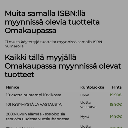
Muita samalla ISBN:llä
myynnissä olevia tuotteita
Omakaupassa
Ei muita käytettyjä tuotteita myynnissä samalla ISBN-
numerolla.
Kaikki tällä myyjällä
Omakaupassa myynnissä olevat
tuotteet
Nimike
Kuntoluokka
Hinta
10 vuotta nuorempi 10 viikossa
Hyvä
19.90€
Uutta
101 KYSYMYSTÄ JA VASTAUSTA
19.90€
vastaava
2000-luvun elämää - sosiologisia
Hyvä
14.90€
teorioita uudesta vuosituhannesta
Uutta