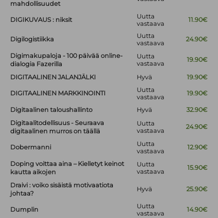
mahdollisuudet
Uutta
DIGIKUVAUS : niksit
11.90€
vastaava
Uutta
Digilogistiikka
24.90€
vastaava
Digimakupaloja - 100 päivää online-
Uutta
19.90€
vastaava
dialogia Fazerilla
DIGITAALINEN JALANJÄLKI
Hyvä
19.90€
Uutta
DIGITAALINEN MARKKINOINTI
19.90€
vastaava
Digitaalinen taloushallinto
Hyvä
32.90€
Digitaalitodellisuus - Seuraava
Uutta
24.90€
vastaava
digitaalinen murros on täällä
Uutta
Dobermanni
12.90€
vastaava
Doping voittaa aina – Kielletyt keinot
Uutta
15.90€
vastaava
kautta aikojen
Draivi : voiko sisäistä motivaatiota
Hyvä
25.90€
johtaa?
Uutta
Dumplin
14.90€
vastaava