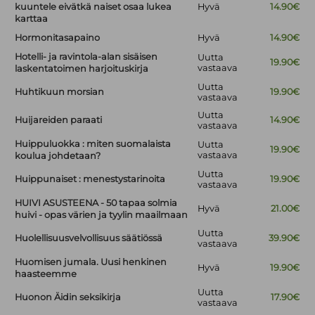
kuuntele eivätkä naiset osaa lukea
Hyvä
14.90€
karttaa
Hormonitasapaino
Hyvä
14.90€
Hotelli- ja ravintola-alan sisäisen
Uutta
19.90€
vastaava
laskentatoimen harjoituskirja
Uutta
Huhtikuun morsian
19.90€
vastaava
Uutta
Huijareiden paraati
14.90€
vastaava
Huippuluokka : miten suomalaista
Uutta
19.90€
vastaava
koulua johdetaan?
Uutta
Huippunaiset : menestystarinoita
19.90€
vastaava
HUIVI ASUSTEENA - 50 tapaa solmia
Hyvä
21.00€
huivi - opas värien ja tyylin maailmaan
Uutta
Huolellisuusvelvollisuus säätiössä
39.90€
vastaava
Huomisen jumala. Uusi henkinen
Hyvä
19.90€
haasteemme
Uutta
Huonon Äidin seksikirja
17.90€
vastaava