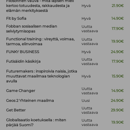
Filosofinen vauva - mitä lapsen mieli
kertoo totuudesta, rakkaudesta ja
Hyvä
21.90€
elämän merkityksestä
Fit by Sofia
Hyvä
14.90€
Fobban sosiaalisen median
Uutta
17.90€
vastaava
selviytymisopas
Functional training : vireyttä, voimaa,
Uutta
19.90€
vastaava
tarmoa, elinvoimaa
FUNKY BUSINESS
Hyvä
24.90€
Uutta
Futisäidin käsikirja
17.90€
vastaava
Futuremakers : inspiroivia naisia, jotka
muuttavat maailmaa teknologian
Hyvä
15.90€
avulla
Uutta
Game Changer
14.90€
vastaava
Geos 2 Yhteinen maailma
Uusi
24.90€
Uutta
Get Better
29.90€
vastaava
Globalisaatio koetuksella : miten
Uutta
19.90€
vastaava
pärjää Suomi?