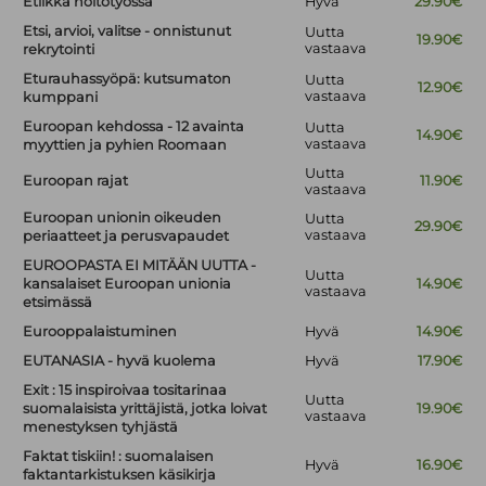
Etiikka hoitotyössä
Hyvä
29.90€
Etsi, arvioi, valitse - onnistunut
Uutta
19.90€
vastaava
rekrytointi
Eturauhassyöpä: kutsumaton
Uutta
12.90€
vastaava
kumppani
Euroopan kehdossa - 12 avainta
Uutta
14.90€
vastaava
myyttien ja pyhien Roomaan
Uutta
Euroopan rajat
11.90€
vastaava
Euroopan unionin oikeuden
Uutta
29.90€
vastaava
periaatteet ja perusvapaudet
EUROOPASTA EI MITÄÄN UUTTA -
Uutta
kansalaiset Euroopan unionia
14.90€
vastaava
etsimässä
Eurooppalaistuminen
Hyvä
14.90€
EUTANASIA - hyvä kuolema
Hyvä
17.90€
Exit : 15 inspiroivaa tositarinaa
Uutta
suomalaisista yrittäjistä, jotka loivat
19.90€
vastaava
menestyksen tyhjästä
Faktat tiskiin! : suomalaisen
Hyvä
16.90€
faktantarkistuksen käsikirja