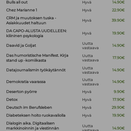
Bulls all out
Hyvä
14.90€
Chez Marianne 1
Hyvä
22.90€
CRM ja muutoksen tuska -
Hyvä
39.90€
Asiakkuudet haltuun
DA CAPO-ALUSTA UUDELLEEN:
Hyvä
19.90€
kliininen psykologia
Uutta
Daavid ja Goljat
14.90€
vastaava
Das humoristische Manifest. Kirja
Uutta
17.90€
vastaava
stand up -komiikasta
Uutta
Datajournalismin työkäytännöt
14.90€
vastaava
Uutta
Demokratia vaarassa
14.90€
vastaava
Deserton pyörre
Hyvä
9.90€
Detox
Hyvä
17.90€
Deutsch im Berufsleben
Hyvä
29.90€
Diabeteksen hoito ruokavaliolla
Hyvä
19.90€
Dialogin aika. Digitaalisen
Uutta
markkinoinnin ja viestinnän
14.90€
vastaava