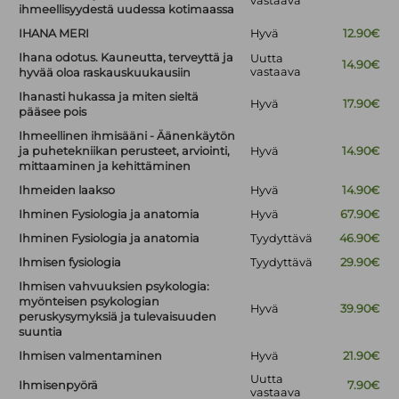
vastaava
ihmeellisyydestä uudessa kotimaassa
IHANA MERI
Hyvä
12.90€
Ihana odotus. Kauneutta, terveyttä ja
Uutta
14.90€
vastaava
hyvää oloa raskauskuukausiin
Ihanasti hukassa ja miten sieltä
Hyvä
17.90€
pääsee pois
Ihmeellinen ihmisääni - Äänenkäytön
ja puhetekniikan perusteet, arviointi,
Hyvä
14.90€
mittaaminen ja kehittäminen
Ihmeiden laakso
Hyvä
14.90€
Ihminen Fysiologia ja anatomia
Hyvä
67.90€
Ihminen Fysiologia ja anatomia
Tyydyttävä
46.90€
Ihmisen fysiologia
Tyydyttävä
29.90€
Ihmisen vahvuuksien psykologia:
myönteisen psykologian
Hyvä
39.90€
peruskysymyksiä ja tulevaisuuden
suuntia
Ihmisen valmentaminen
Hyvä
21.90€
Uutta
Ihmisenpyörä
7.90€
vastaava