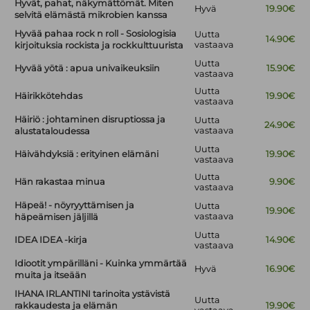
Hyvät, pahat, näkymättömät. Miten
Hyvä
19.90€
selvitä elämästä mikrobien kanssa
Hyvää pahaa rock n roll - Sosiologisia
Uutta
14.90€
vastaava
kirjoituksia rockista ja rockkulttuurista
Uutta
Hyvää yötä : apua univaikeuksiin
15.90€
vastaava
Uutta
Häirikkötehdas
19.90€
vastaava
Häiriö : johtaminen disruptiossa ja
Uutta
24.90€
vastaava
alustataloudessa
Uutta
Häivähdyksiä : erityinen elämäni
19.90€
vastaava
Uutta
Hän rakastaa minua
9.90€
vastaava
Häpeä! - nöyryyttämisen ja
Uutta
19.90€
vastaava
häpeämisen jäljillä
Uutta
IDEA IDEA -kirja
14.90€
vastaava
Idiootit ympärilläni - Kuinka ymmärtää
Hyvä
16.90€
muita ja itseään
IHANA IRLANTINI tarinoita ystävistä
Uutta
rakkaudesta ja elämän
19.90€