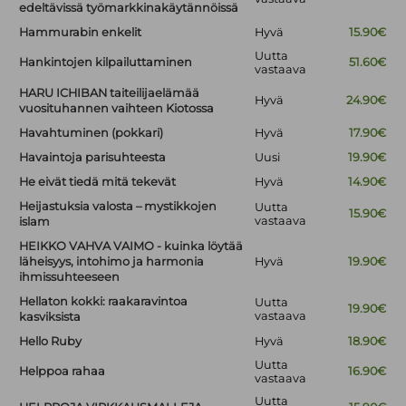
edeltävissä työmarkkinakäytännöissä
Hammurabin enkelit
Hyvä
15.90€
Uutta
Hankintojen kilpailuttaminen
51.60€
vastaava
HARU ICHIBAN taiteilijaelämää
Hyvä
24.90€
vuosituhannen vaihteen Kiotossa
Havahtuminen (pokkari)
Hyvä
17.90€
Havaintoja parisuhteesta
Uusi
19.90€
He eivät tiedä mitä tekevät
Hyvä
14.90€
Heijastuksia valosta – mystikkojen
Uutta
15.90€
vastaava
islam
HEIKKO VAHVA VAIMO - kuinka löytää
läheisyys, intohimo ja harmonia
Hyvä
19.90€
ihmissuhteeseen
Hellaton kokki: raakaravintoa
Uutta
19.90€
vastaava
kasviksista
Hello Ruby
Hyvä
18.90€
Uutta
Helppoa rahaa
16.90€
vastaava
Uutta