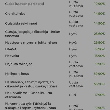
Uutta
Globalisaation paradoksi
19.90€
vastaava
Uutta
Graniittimies
14.90€
vastaava
Uutta
Gulagista selvinneet
14.90€
vastaava
Guruja, joogeja ja filosofeja - Intian
Hyvä
23.60€
filosofiaa
Haasteena myynnin johtaminen
Hyvä
29.90€
HAAVA
Hyvä
19.90€
Haaveita
Hyvä
15.90€
Uutta
Hajauta tai hajoa
19.90€
vastaava
Uutta
Hallinto-oikeus
69.90€
vastaava
Hallituksen ja toimitusjohtajan
Uutta
53.70€
vastaava
oikeudet ja vastuu osakeyhtiössä
Halun vallassa – Onnellisuutta
Uusi
17.90€
etsimässä
Halvennettu työ : Pätkätyö ja
Uutta
sukupuoli sopimusyhteiskuntaa
19.90€
vastaava