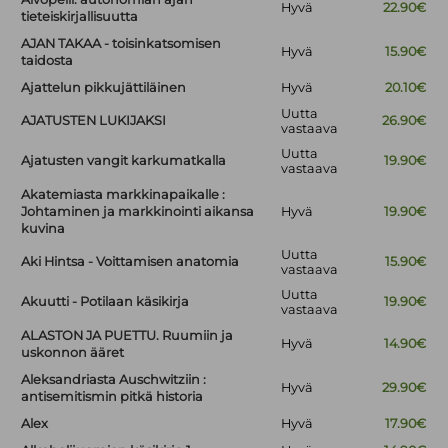
Hyvä
22.90€
tieteiskirjallisuutta
AJAN TAKAA - toisinkatsomisen
Hyvä
15.90€
taidosta
Ajattelun pikkujättiläinen
Hyvä
20.10€
Uutta
AJATUSTEN LUKIJAKSI
26.90€
vastaava
Uutta
Ajatusten vangit karkumatkalla
19.90€
vastaava
Akatemiasta markkinapaikalle :
Johtaminen ja markkinointi aikansa
Hyvä
19.90€
kuvina
Uutta
Aki Hintsa - Voittamisen anatomia
15.90€
vastaava
Uutta
Akuutti - Potilaan käsikirja
19.90€
vastaava
ALASTON JA PUETTU. Ruumiin ja
Hyvä
14.90€
uskonnon ääret
Aleksandriasta Auschwitziin :
Hyvä
29.90€
antisemitismin pitkä historia
Alex
Hyvä
17.90€