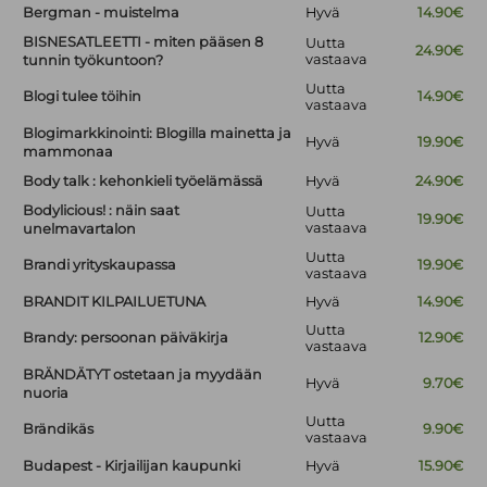
Bergman - muistelma
Hyvä
14.90€
BISNESATLEETTI - miten pääsen 8
Uutta
24.90€
vastaava
tunnin työkuntoon?
Uutta
Blogi tulee töihin
14.90€
vastaava
Blogimarkkinointi: Blogilla mainetta ja
Hyvä
19.90€
mammonaa
Body talk : kehonkieli työelämässä
Hyvä
24.90€
Bodylicious! : näin saat
Uutta
19.90€
vastaava
unelmavartalon
Uutta
Brandi yrityskaupassa
19.90€
vastaava
BRANDIT KILPAILUETUNA
Hyvä
14.90€
Uutta
Brandy: persoonan päiväkirja
12.90€
vastaava
BRÄNDÄTYT ostetaan ja myydään
Hyvä
9.70€
nuoria
Uutta
Brändikäs
9.90€
vastaava
Budapest - Kirjailijan kaupunki
Hyvä
15.90€