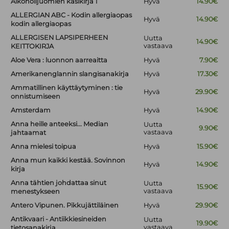
Alkoholijuomien käsikirja 1
Hyvä
14.90€
ALLERGIAN ABC - Kodin allergiaopas
Hyvä
14.90€
kodin allergiaopas
ALLERGISEN LAPSIPERHEEN
Uutta
14.90€
vastaava
KEITTOKIRJA
Aloe Vera : luonnon aarreaitta
Hyvä
7.90€
Amerikanenglannin slangisanakirja
Hyvä
17.30€
Ammatillinen käyttäytyminen : tie
Hyvä
29.90€
onnistumiseen
Amsterdam
Hyvä
14.90€
Anna heille anteeksi... Median
Uutta
9.90€
vastaava
jahtaamat
Anna mielesi toipua
Hyvä
15.90€
Anna mun kaikki kestää. Sovinnon
Hyvä
14.90€
kirja
Anna tähtien johdattaa sinut
Uutta
15.90€
vastaava
menestykseen
Antero Vipunen. Pikkujättiläinen
Hyvä
29.90€
Antikvaari - Antiikkiesineiden
Uutta
19.90€
vastaava
tietosanakirja