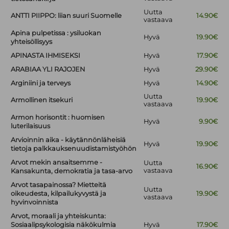
Uutta
ANTTI PIIPPO: liian suuri Suomelle
14.90€
vastaava
Apina pulpetissa : ysiluokan
Hyvä
19.90€
yhteisöllisyys
APINASTA IHMISEKSI
Hyvä
17.90€
ARABIAA YLI RAJOJEN
Hyvä
29.90€
Arginiini ja terveys
Hyvä
14.90€
Uutta
Armollinen itsekuri
19.90€
vastaava
Armon horisontit : huomisen
Hyvä
9.90€
luterilaisuus
Arvioinnin aika - käytännönläheisiä
Hyvä
19.90€
tietoja palkkauksenuudistamistyöhön
Arvot mekin ansaitsemme -
Uutta
16.90€
vastaava
Kansakunta, demokratia ja tasa-arvo
Arvot tasapainossa? Mietteitä
Uutta
oikeudesta, kilpailukyvystä ja
19.90€
vastaava
hyvinvoinnista
Arvot, moraali ja yhteiskunta:
Sosiaalipsykologisia näkökulmia
Hyvä
17.90€