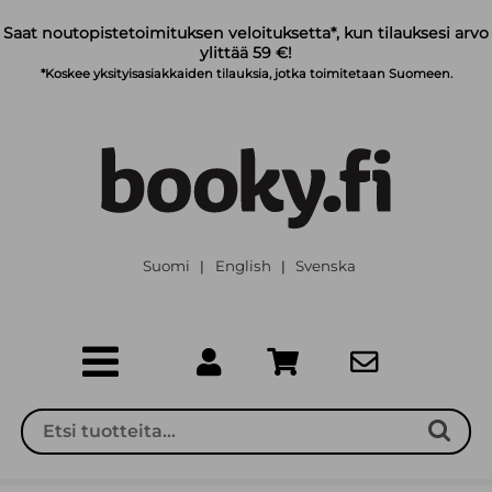
Siirry pääsisältöön
Saat noutopistetoimituksen veloituksetta*, kun tilauksesi arvo
ylittää 59 €!
*Koskee yksityisasiakkaiden tilauksia, jotka toimitetaan Suomeen.
Suomi
English
Svenska
|
|