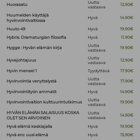
Uutta
Huorasatu
12.90€
vastaava
Huumeiden käyttäjä
Hyvä
14.90€
hyvinvointivaltiossa
Huuto 49
Hyvä
19.90€
Hybris. Dramaturgian filosofia
Hyvä
11.90€
Uutta
Hygge : Hyvän elämän kirja
19.90€
vastaava
Uutta
Hyvejohtajuus
12.90€
vastaava
Hyvin menee! 1
Tyydyttävä
17.90€
Uutta
Hyvinvointia venyttelystä
17.90€
vastaava
Hyvinvointityön ammatit
Hyvä
14.90€
Uutta
Hyvinvointivaltion kulttuurintutkimus
19.90€
vastaava
HYVÄN ELÄMÄN SALAISUUS KOSKA
Uutta
14.90€
vastaava
OLET SEN ARVOINEN
Hyvä elämä keskiajalla
Hyvä
19.90€
Hyvä ero: uusi elämä
Hyvä
15.90€