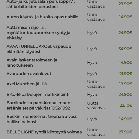
Auto- ja kuljetusalan perusoppi 7 :
Uutta
29.90€
vastaava
sähkölaitteiden perusteet
Uutta
Auton käyttö- ja huolto-opas naisille
14.90€
vastaava
Auttamisen rajoilla :
myötätuntouupumisen synty ja
Hyvä
24.90€
ehkäisy
AVAA TUNNELUKKOSI: vapaudu
Hyvä
34.90€
elämään täydesti
Avain laskentatoimeen ja
Hyvä
14.90€
rahoitukseen
Avaruuden avainluvut
Hyvä
21.90€
Uutta
Axel Munthen jäljillä
19.90€
vastaava
B-to-B-palvelujen markkinointi
Hyvä
24.90€
Barrikadeilta pankkimaailmaan :
Uutta
22.10€
vastaava
eräänlaiset päiväkirjat 1952-1992
Beckin menetelmä : treenaa aivosi,
Hyvä
14.90€
hallitse painosi
Uutta
BELLE LIGNE ryhtiä kiinteyttä voimaa
27.90€
vastaava