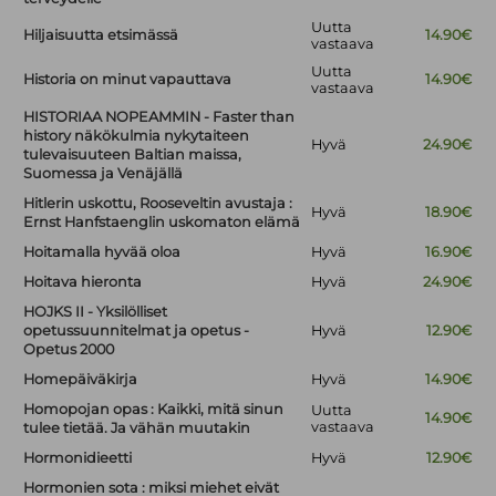
Uutta
Hiljaisuutta etsimässä
14.90€
vastaava
Uutta
Historia on minut vapauttava
14.90€
vastaava
HISTORIAA NOPEAMMIN - Faster than
history näkökulmia nykytaiteen
Hyvä
24.90€
tulevaisuuteen Baltian maissa,
Suomessa ja Venäjällä
Hitlerin uskottu, Rooseveltin avustaja :
Hyvä
18.90€
Ernst Hanfstaenglin uskomaton elämä
Hoitamalla hyvää oloa
Hyvä
16.90€
Hoitava hieronta
Hyvä
24.90€
HOJKS II - Yksilölliset
opetussuunnitelmat ja opetus -
Hyvä
12.90€
Opetus 2000
Homepäiväkirja
Hyvä
14.90€
Homopojan opas : Kaikki, mitä sinun
Uutta
14.90€
vastaava
tulee tietää. Ja vähän muutakin
Hormonidieetti
Hyvä
12.90€
Hormonien sota : miksi miehet eivät