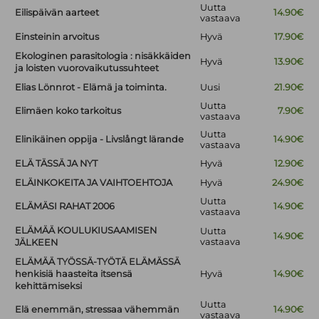
Uutta
Eilispäivän aarteet
14.90€
vastaava
Einsteinin arvoitus
Hyvä
17.90€
Ekologinen parasitologia : nisäkkäiden
Hyvä
13.90€
ja loisten vuorovaikutussuhteet
Elias Lönnrot - Elämä ja toiminta.
Uusi
21.90€
Uutta
Elimäen koko tarkoitus
7.90€
vastaava
Uutta
Elinikäinen oppija - Livslångt lärande
14.90€
vastaava
ELÄ TÄSSÄ JA NYT
Hyvä
12.90€
ELÄINKOKEITA JA VAIHTOEHTOJA
Hyvä
24.90€
Uutta
ELÄMÄSI RAHAT 2006
14.90€
vastaava
ELÄMÄÄ KOULUKIUSAAMISEN
Uutta
14.90€
vastaava
JÄLKEEN
ELÄMÄÄ TYÖSSÄ-TYÖTÄ ELÄMÄSSÄ
henkisiä haasteita itsensä
Hyvä
14.90€
kehittämiseksi
Uutta
Elä enemmän, stressaa vähemmän
14.90€
vastaava