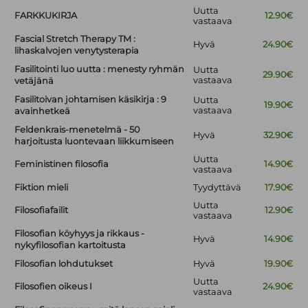
Uutta
FARKKUKIRJA
12.90€
vastaava
Fascial Stretch Therapy TM :
Hyvä
24.90€
lihaskalvojen venytysterapia
Fasilitointi luo uutta : menesty ryhmän
Uutta
29.90€
vastaava
vetäjänä
Fasilitoivan johtamisen käsikirja : 9
Uutta
19.90€
vastaava
avainhetkeä
Feldenkrais-menetelmä - 50
Hyvä
32.90€
harjoitusta luontevaan liikkumiseen
Uutta
Feministinen filosofia
14.90€
vastaava
Fiktion mieli
Tyydyttävä
17.90€
Uutta
Filosofiafailit
12.90€
vastaava
Filosofian köyhyys ja rikkaus -
Hyvä
14.90€
nykyfilosofian kartoitusta
Filosofian lohdutukset
Hyvä
19.90€
Uutta
Filosofien oikeus I
24.90€
vastaava