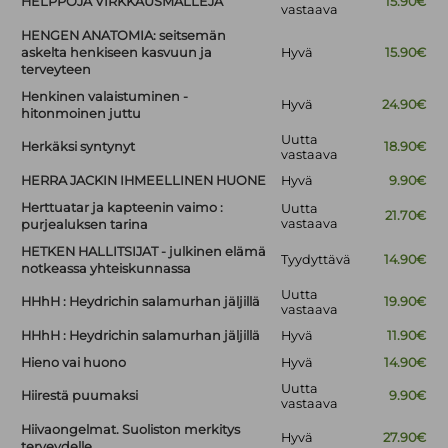
HELPPOJA VIRKKAUSMALLEJA
15.90€
vastaava
HENGEN ANATOMIA: seitsemän
askelta henkiseen kasvuun ja
Hyvä
15.90€
terveyteen
Henkinen valaistuminen -
Hyvä
24.90€
hitonmoinen juttu
Uutta
Herkäksi syntynyt
18.90€
vastaava
HERRA JACKIN IHMEELLINEN HUONE
Hyvä
9.90€
Herttuatar ja kapteenin vaimo :
Uutta
21.70€
vastaava
purjealuksen tarina
HETKEN HALLITSIJAT - julkinen elämä
Tyydyttävä
14.90€
notkeassa yhteiskunnassa
Uutta
HHhH : Heydrichin salamurhan jäljillä
19.90€
vastaava
HHhH : Heydrichin salamurhan jäljillä
Hyvä
11.90€
Hieno vai huono
Hyvä
14.90€
Uutta
Hiirestä puumaksi
9.90€
vastaava
Hiivaongelmat. Suoliston merkitys
Hyvä
27.90€
terveydelle