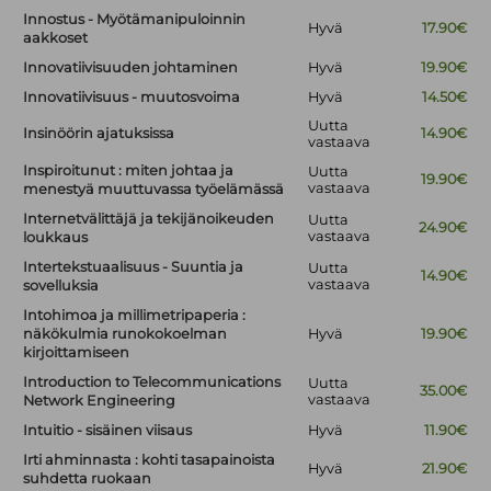
Innostus - Myötämanipuloinnin
Hyvä
17.90€
aakkoset
Innovatiivisuuden johtaminen
Hyvä
19.90€
Innovatiivisuus - muutosvoima
Hyvä
14.50€
Uutta
Insinöörin ajatuksissa
14.90€
vastaava
Inspiroitunut : miten johtaa ja
Uutta
19.90€
vastaava
menestyä muuttuvassa työelämässä
Internetvälittäjä ja tekijänoikeuden
Uutta
24.90€
vastaava
loukkaus
Intertekstuaalisuus - Suuntia ja
Uutta
14.90€
vastaava
sovelluksia
Intohimoa ja millimetripaperia :
näkökulmia runokokoelman
Hyvä
19.90€
kirjoittamiseen
Introduction to Telecommunications
Uutta
35.00€
vastaava
Network Engineering
Intuitio - sisäinen viisaus
Hyvä
11.90€
Irti ahminnasta : kohti tasapainoista
Hyvä
21.90€
suhdetta ruokaan