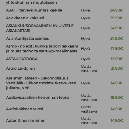
yhteiskunnan muutokseen
ASAHI: terveysliikuntaa kaikille
Hyvä
24.90€
Asiakkaan aikakausi
Hyvä
29.90€
ASIAKKUUSOSAAMINEN-KUUNTELE
Hyvä
24.90€
ASIAKASTASI
Asiantuntijasta esimies
Hyvä
27.90€
Asmo - no exit : kuinka tapoin rakkaani
Hyvä
17.90€
ja muita tarinoita start-up-maailmasta
ASTANGAJOOGA
Hyvä
15.90€
Uutta
Astrid Lindgren
21.90€
vastaava
Ateismin jälkeen - Uskonnollisuus
Venäjällä - Kirkon tutkimuskeskuksen
Hyvä
14.90€
julkaisuja 86
Uutta
Audiovisuaalisen kerronnan teoria
19.90€
vastaava
Uutta
Aurinkokissan vuosi
14.90€
vastaava
Uutta
Autenttinen ihminen
14.90€
vastaava