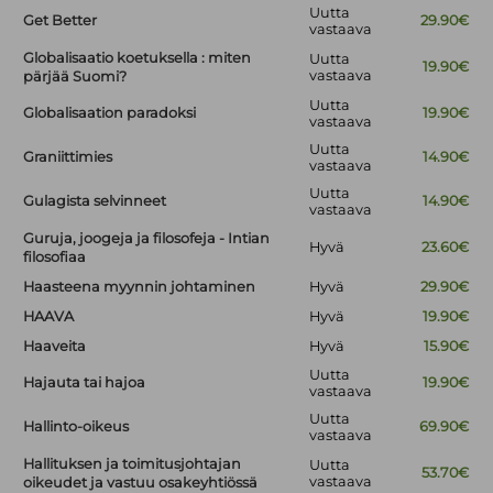
Uutta
Get Better
29.90€
vastaava
Globalisaatio koetuksella : miten
Uutta
19.90€
vastaava
pärjää Suomi?
Uutta
Globalisaation paradoksi
19.90€
vastaava
Uutta
Graniittimies
14.90€
vastaava
Uutta
Gulagista selvinneet
14.90€
vastaava
Guruja, joogeja ja filosofeja - Intian
Hyvä
23.60€
filosofiaa
Haasteena myynnin johtaminen
Hyvä
29.90€
HAAVA
Hyvä
19.90€
Haaveita
Hyvä
15.90€
Uutta
Hajauta tai hajoa
19.90€
vastaava
Uutta
Hallinto-oikeus
69.90€
vastaava
Hallituksen ja toimitusjohtajan
Uutta
53.70€
vastaava
oikeudet ja vastuu osakeyhtiössä