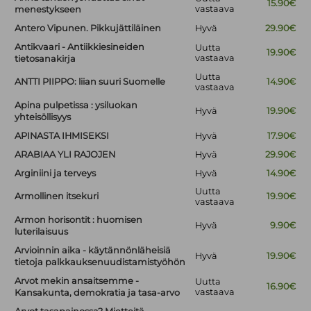
15.90€
vastaava
menestykseen
Antero Vipunen. Pikkujättiläinen
Hyvä
29.90€
Antikvaari - Antiikkiesineiden
Uutta
19.90€
vastaava
tietosanakirja
Uutta
ANTTI PIIPPO: liian suuri Suomelle
14.90€
vastaava
Apina pulpetissa : ysiluokan
Hyvä
19.90€
yhteisöllisyys
APINASTA IHMISEKSI
Hyvä
17.90€
ARABIAA YLI RAJOJEN
Hyvä
29.90€
Arginiini ja terveys
Hyvä
14.90€
Uutta
Armollinen itsekuri
19.90€
vastaava
Armon horisontit : huomisen
Hyvä
9.90€
luterilaisuus
Arvioinnin aika - käytännönläheisiä
Hyvä
19.90€
tietoja palkkauksenuudistamistyöhön
Arvot mekin ansaitsemme -
Uutta
16.90€
vastaava
Kansakunta, demokratia ja tasa-arvo