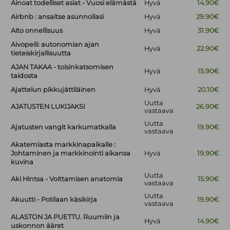
Ainoat todelliset asiat - Vuosi elämästä
Hyvä
14.90€
Airbnb : ansaitse asunnollasi
Hyvä
29.90€
Aito onnellisuus
Hyvä
31.90€
Aivopeili: autonomian ajan
Hyvä
22.90€
tieteiskirjallisuutta
AJAN TAKAA - toisinkatsomisen
Hyvä
15.90€
taidosta
Ajattelun pikkujättiläinen
Hyvä
20.10€
Uutta
AJATUSTEN LUKIJAKSI
26.90€
vastaava
Uutta
Ajatusten vangit karkumatkalla
19.90€
vastaava
Akatemiasta markkinapaikalle :
Johtaminen ja markkinointi aikansa
Hyvä
19.90€
kuvina
Uutta
Aki Hintsa - Voittamisen anatomia
15.90€
vastaava
Uutta
Akuutti - Potilaan käsikirja
19.90€
vastaava
ALASTON JA PUETTU. Ruumiin ja
Hyvä
14.90€
uskonnon ääret