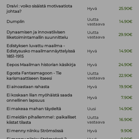
Draivi : voiko sisäistä motivaatiota
Hyvä
25.90€
johtaa?
Uutta
Dumplin
14.90€
vastaava
Dynaamisen ja innovatiivisen
Uutta
29.90€
vastaava
liiketoimintamallin suunnittelu
Edistyksen luvattu maailma -
Edistysusko maailmannäyttelyissä
Hyvä
14.90€
1851-1915
Eepos Maailman historian käsikirja
Hyvä
24.90€
Egosta Fantasmagoon - Tie
Uutta
22.90€
vastaava
karismaattiseen itseesi
Ei ainoastaan rahasta
Hyvä
19.90€
Ei koskaan liian myöhäistä saada
Hyvä
7.90€
onnellinen lapsuus
Ei makeaa mahan täydeltä
Uusi
14.90€
Ei meidän pihallemme! : paikalliset
Uutta
16.90€
vastaava
kiistat tilasta
Ei menny niinku Strömsössä
Hyvä
9.90€