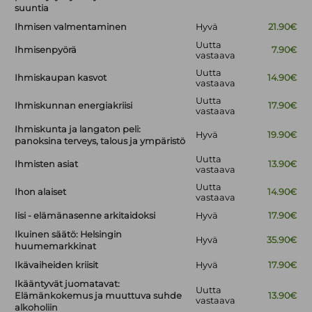
suuntia
Ihmisen valmentaminen
Hyvä
21.90€
Uutta
Ihmisenpyörä
7.90€
vastaava
Uutta
Ihmiskaupan kasvot
14.90€
vastaava
Uutta
Ihmiskunnan energiakriisi
17.90€
vastaava
Ihmiskunta ja langaton peli:
Hyvä
19.90€
panoksina terveys, talous ja ympäristö
Uutta
Ihmisten asiat
13.90€
vastaava
Uutta
Ihon alaiset
14.90€
vastaava
Iisi - elämänasenne arkitaidoksi
Hyvä
17.90€
Ikuinen säätö: Helsingin
Hyvä
35.90€
huumemarkkinat
Ikävaiheiden kriisit
Hyvä
17.90€
Ikääntyvät juomatavat:
Uutta
Elämänkokemus ja muuttuva suhde
13.90€
vastaava
alkoholiin