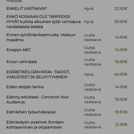
muutos
ENKELIT VASTAAVAT
Hyvä
22.90€
ENKÖ KOSKAAN OLE TARPEEKSI
HYVÄ? kuinka aikuinen tytär voi toipua
Hyvä
39.90€
narsistisesta äidistä
Ennen syntiinlankeemusta. Vodoun
Uutta
14.90€
vastaava
maailma
Uutta
Eroajan ABC
14.90€
vastaava
Uutta
Eroon vehnästä
19.90€
vastaava
ERÄRETKEILIJÄN KIRJA : TAIDOT,
Hyvä
44.90€
VARUSTEET JA SELVIYTYMINEN
Uutta
Erään etsijän tarina
14.90€
vastaava
Esiinny eduksesi - Convince Your
Uutta
19.90€
vastaava
Audience
Uutta
Esimiehen työsuhdeopas
19.90€
vastaava
Esimiestyön avaimet: ihmisen
Uutta
21.90€
vastaava
kohtaaminen ja ohjaaminen