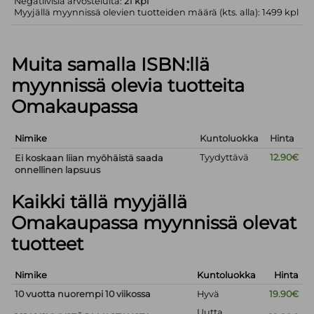
Negatiivisia arvosteluita:
21 kpl
Myyjällä myynnissä olevien tuotteiden määrä (kts. alla): 1499 kpl
Muita samalla ISBN:llä
myynnissä olevia tuotteita
Omakaupassa
Nimike
Kuntoluokka
Hinta
Tyydyttävä
12.90€
Ei koskaan liian myöhäistä saada
onnellinen lapsuus
Kaikki tällä myyjällä
Omakaupassa myynnissä olevat
tuotteet
Nimike
Kuntoluokka
Hinta
10 vuotta nuorempi 10 viikossa
Hyvä
19.90€
Uutta