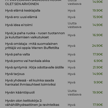
Uutta
14.90€
vastaava
OLET SEN ARVOINEN
Hyvä elämä keskiajalla
Hyvä
19.90€
Hyvä ero: uusi elämä
Hyvä
15.90€
Uutta
Hyvä idea ei toimi
14.90€
vastaava
Hyvä ja paha ruoka - ruoan tuotannon
Hyvä
16.90€
ja kuluttamisen vaikutukset
Hyvä omistaja : mitä suomalainen
Hyvä
24.90€
yrittäjä voi oppia Warren Buffettilta
Hyvä paha valta
Hyvä
17.90€
Hyvä pomo vai hankala akka
Hyvä
6.90€
Hyvä syntymä : Kirja odottavalle äidille
Hyvä
21.90€
Hyvä tarjous
Hyvä
14.90€
Hyvä yhdessä - eli kuinka saada
Hyvä
9.90€
hankalat ihmissuhteet toimiviksi
Uutta
Hyvän kääntöpuoli
19.90€
vastaava
Hyvän olon keittokirja 2:
vähähiilihydraattinen ja ravinteikas
Hyvä
17.90€