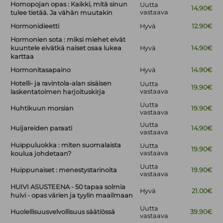
Homopojan opas : Kaikki, mitä sinun
Uutta
14.90€
vastaava
tulee tietää. Ja vähän muutakin
Hormonidieetti
Hyvä
12.90€
Hormonien sota : miksi miehet eivät
kuuntele eivätkä naiset osaa lukea
Hyvä
14.90€
karttaa
Hormonitasapaino
Hyvä
14.90€
Hotelli- ja ravintola-alan sisäisen
Uutta
19.90€
vastaava
laskentatoimen harjoituskirja
Uutta
Huhtikuun morsian
19.90€
vastaava
Uutta
Huijareiden paraati
14.90€
vastaava
Huippuluokka : miten suomalaista
Uutta
19.90€
vastaava
koulua johdetaan?
Uutta
Huippunaiset : menestystarinoita
19.90€
vastaava
HUIVI ASUSTEENA - 50 tapaa solmia
Hyvä
21.00€
huivi - opas värien ja tyylin maailmaan
Uutta
Huolellisuusvelvollisuus säätiössä
39.90€
vastaava