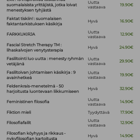
Uutta
suomalaisista yrittäjistä, jotka loivat
19.90€
vastaava
menestyksen tyhjästä
Faktat tiskiin! : suomalaisen
Hyvä
16.90€
faktantarkistuksen käsikirja
Uutta
FARKKUKIRJA
12.90€
vastaava
Fascial Stretch Therapy TM :
Hyvä
24.90€
lihaskalvojen venytysterapia
Fasilitointi luo uutta : menesty ryhmän
Uutta
29.90€
vastaava
vetäjänä
Fasilitoivan johtamisen käsikirja : 9
Uutta
19.90€
vastaava
avainhetkeä
Feldenkrais-menetelmä - 50
Hyvä
32.90€
harjoitusta luontevaan liikkumiseen
Uutta
Feministinen filosofia
14.90€
vastaava
Fiktion mieli
Tyydyttävä
17.90€
Uutta
Filosofiafailit
12.90€
vastaava
Filosofian köyhyys ja rikkaus -
Hyvä
14.90€
nykyfilosofian kartoitusta