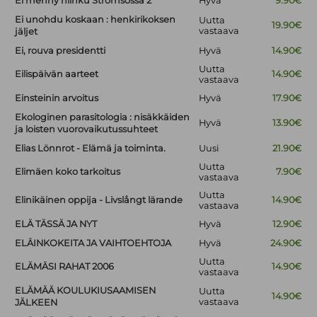
Ei menny niinku Strömsössä 2
Hyvä
9.90€
Ei unohdu koskaan : henkirikoksen
Uutta
19.90€
vastaava
jäljet
Ei, rouva presidentti
Hyvä
14.90€
Uutta
Eilispäivän aarteet
14.90€
vastaava
Einsteinin arvoitus
Hyvä
17.90€
Ekologinen parasitologia : nisäkkäiden
Hyvä
13.90€
ja loisten vuorovaikutussuhteet
Elias Lönnrot - Elämä ja toiminta.
Uusi
21.90€
Uutta
Elimäen koko tarkoitus
7.90€
vastaava
Uutta
Elinikäinen oppija - Livslångt lärande
14.90€
vastaava
ELÄ TÄSSÄ JA NYT
Hyvä
12.90€
ELÄINKOKEITA JA VAIHTOEHTOJA
Hyvä
24.90€
Uutta
ELÄMÄSI RAHAT 2006
14.90€
vastaava
ELÄMÄÄ KOULUKIUSAAMISEN
Uutta
14.90€
vastaava
JÄLKEEN