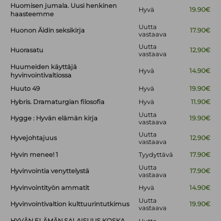
Huomisen jumala. Uusi henkinen
Hyvä
19.90€
haasteemme
Uutta
Huonon Äidin seksikirja
17.90€
vastaava
Uutta
Huorasatu
12.90€
vastaava
Huumeiden käyttäjä
Hyvä
14.90€
hyvinvointivaltiossa
Huuto 49
Hyvä
19.90€
Hybris. Dramaturgian filosofia
Hyvä
11.90€
Uutta
Hygge : Hyvän elämän kirja
19.90€
vastaava
Uutta
Hyvejohtajuus
12.90€
vastaava
Hyvin menee! 1
Tyydyttävä
17.90€
Uutta
Hyvinvointia venyttelystä
17.90€
vastaava
Hyvinvointityön ammatit
Hyvä
14.90€
Uutta
Hyvinvointivaltion kulttuurintutkimus
19.90€
vastaava
HYVÄN ELÄMÄN SALAISUUS KOSKA