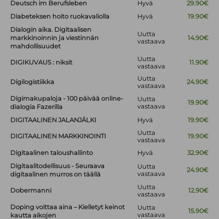
Deutsch im Berufsleben
Hyvä
29.90€
Diabeteksen hoito ruokavaliolla
Hyvä
19.90€
Dialogin aika. Digitaalisen
Uutta
markkinoinnin ja viestinnän
14.90€
vastaava
mahdollisuudet
Uutta
DIGIKUVAUS : niksit
11.90€
vastaava
Uutta
Digilogistiikka
24.90€
vastaava
Digimakupaloja - 100 päivää online-
Uutta
19.90€
vastaava
dialogia Fazerilla
DIGITAALINEN JALANJÄLKI
Hyvä
19.90€
Uutta
DIGITAALINEN MARKKINOINTI
19.90€
vastaava
Digitaalinen taloushallinto
Hyvä
32.90€
Digitaalitodellisuus - Seuraava
Uutta
24.90€
vastaava
digitaalinen murros on täällä
Uutta
Dobermanni
12.90€
vastaava
Doping voittaa aina – Kielletyt keinot
Uutta
15.90€
vastaava
kautta aikojen