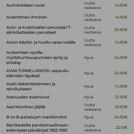
Uutta
Aurinkokissan vuosi
14.90€
vastaava
Uutta
Autenttinen ihminen
14.90€
vastaava
Auto- ja kuljetusalan perusoppi 7 :
Uutta
29.90€
vastaava
sähkölaitteiden perusteet
Uutta
Auton käyttö- ja huolto-opas naisille
14.90€
vastaava
Auttamisen rajoilla :
myötätuntouupumisen synty ja
Hyvä
24.90€
ehkäisy
AVAA TUNNELUKKOSI: vapaudu
Hyvä
34.90€
elämään täydesti
Avain laskentatoimeen ja
Hyvä
14.90€
rahoitukseen
Avaruuden avainluvut
Hyvä
21.90€
Uutta
Axel Munthen jäljillä
19.90€
vastaava
B-to-B-palvelujen markkinointi
Hyvä
24.90€
Barrikadeilta pankkimaailmaan :
Uutta
22.10€
vastaava
eräänlaiset päiväkirjat 1952-1992