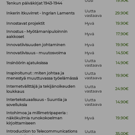
Uusi
19.90€
Tenkun päiväkirjat 1943-1944
Uutta
Inkerin itkuvirret - Ingrian Laments
29.90€
vastaava
Innostavat projektit
Hyvä
19.90€
Innostus - Myötämanipuloinnin
Hyvä
17.90€
aakkoset
Innovatiivisuuden johtaminen
Hyvä
19.90€
Innovatiivisuus - muutosvoima
Hyvä
14.50€
Uutta
Insinöörin ajatuksissa
14.90€
vastaava
Inspiroitunut : miten johtaa ja
Uutta
19.90€
vastaava
menestyä muuttuvassa työelämässä
Internetvälittäjä ja tekijänoikeuden
Uutta
24.90€
vastaava
loukkaus
Intertekstuaalisuus - Suuntia ja
Uutta
14.90€
vastaava
sovelluksia
Intohimoa ja millimetripaperia :
näkökulmia runokokoelman
Hyvä
19.90€
kirjoittamiseen
Introduction to Telecommunications
Uutta
35.00€