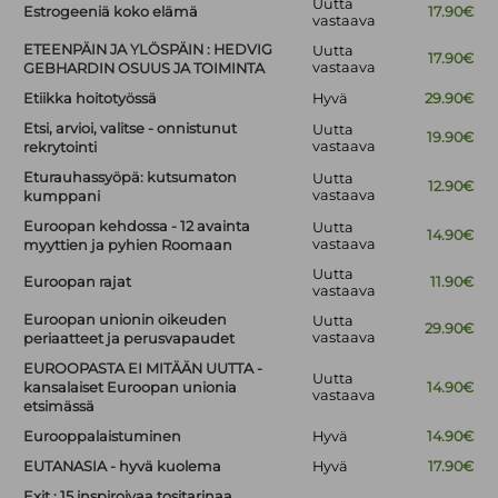
Uutta
Estrogeeniä koko elämä
17.90€
vastaava
ETEENPÄIN JA YLÖSPÄIN : HEDVIG
Uutta
17.90€
vastaava
GEBHARDIN OSUUS JA TOIMINTA
Etiikka hoitotyössä
Hyvä
29.90€
Etsi, arvioi, valitse - onnistunut
Uutta
19.90€
vastaava
rekrytointi
Eturauhassyöpä: kutsumaton
Uutta
12.90€
vastaava
kumppani
Euroopan kehdossa - 12 avainta
Uutta
14.90€
vastaava
myyttien ja pyhien Roomaan
Uutta
Euroopan rajat
11.90€
vastaava
Euroopan unionin oikeuden
Uutta
29.90€
vastaava
periaatteet ja perusvapaudet
EUROOPASTA EI MITÄÄN UUTTA -
Uutta
kansalaiset Euroopan unionia
14.90€
vastaava
etsimässä
Eurooppalaistuminen
Hyvä
14.90€
EUTANASIA - hyvä kuolema
Hyvä
17.90€
Exit : 15 inspiroivaa tositarinaa