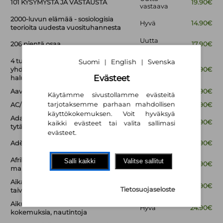
101 KYSYMYSTÄ JA VASTAUSTA
19.90€
vastaava
2000-luvun elämää - sosiologisia
Hyvä
14.90€
teorioita uudesta vuosituhannesta
Uutta
206 pientä osaa
17.90€
vastaava
4 tunnin työviikko : unohda
Suomi
English
Svenska
|
|
yhdeksästä viiteen -elämä, asumissä
Hyvä
14.90€
Evästeet
haluat ja ryhdy uusrikkaaksi
Aava UE 1
Hyvä
18.90€
Käytämme sivustollamme evästeitä
tarjotaksemme parhaan mahdollisen
AC/DC - tulkoon rock
Hyvä
14.90€
käyttökokemuksen. Voit hyväksyä
Adan algoritmi : kuinka lordi Byronin
Hyvä
15.90€
kaikki evästeet tai valita sallimasi
tytär Ada Lovelace käynnisti digiajan
evästeet.
Uutta
Adèle
15.90€
vastaava
Afrikan valloittajat : yrittäjiä
Salli kaikki
Valitse sallitut
Hyvä
19.90€
mahdollisuuksien mantereella
Aika velikulta : Hannes Hynösen pitkä
Hyvä
15.90€
Tietosuojaseloste
taival 1913-2015
Aikuisen naisen seksi. : Tunteita,
Hyvä
24.90€
kokemuksia, nautintoja