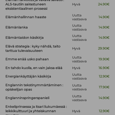
ALS-tautiin sairastuneen
Hyvä
24.90€
eksistentiaalinen prosessi
Uutta
Elämänhallinnan haaste
14.90€
vastaava
Uutta
Elämänlanka
14.90€
vastaava
Uutta
Elämäntaidon käsikirja
14.90€
vastaava
Elävä strategia : kyky nähdä, taito
Hyvä
29.90€
tarttua tulevaisuuteen
Uutta
Emme enää usko pahaan
19.90€
vastaava
En tahdo kuolla, en vain jaksa elää
Hyvä
16.90€
Uutta
Energiankäyttäjän käsikirja
12.90€
vastaava
Englannin tekstinymmärtäminen :
Uutta
17.90€
vastaava
opiskelijan opas
Uutta
Englanninspringerspanieli
14.90€
vastaava
Enkeliprinsessa ja itsari liukumäessä :
leikkikulttuuri ja yhteiskunnan
Hyvä
12.90€