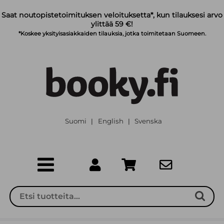
Siirry pääsisältöön
Saat noutopistetoimituksen veloituksetta*, kun tilauksesi arvo
ylittää 59 €!
*Koskee yksityisasiakkaiden tilauksia, jotka toimitetaan Suomeen.
Suomi
English
Svenska
|
|