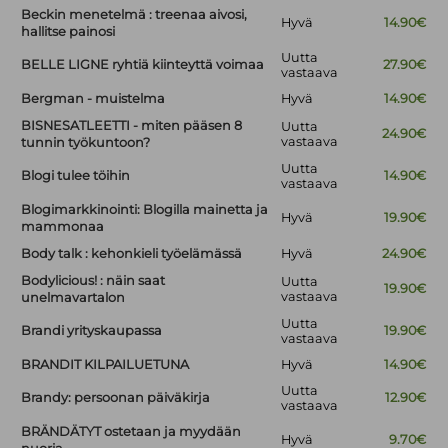
Beckin menetelmä : treenaa aivosi,
Hyvä
14.90€
hallitse painosi
Uutta
BELLE LIGNE ryhtiä kiinteyttä voimaa
27.90€
vastaava
Bergman - muistelma
Hyvä
14.90€
BISNESATLEETTI - miten pääsen 8
Uutta
24.90€
vastaava
tunnin työkuntoon?
Uutta
Blogi tulee töihin
14.90€
vastaava
Blogimarkkinointi: Blogilla mainetta ja
Hyvä
19.90€
mammonaa
Body talk : kehonkieli työelämässä
Hyvä
24.90€
Bodylicious! : näin saat
Uutta
19.90€
vastaava
unelmavartalon
Uutta
Brandi yrityskaupassa
19.90€
vastaava
BRANDIT KILPAILUETUNA
Hyvä
14.90€
Uutta
Brandy: persoonan päiväkirja
12.90€
vastaava
BRÄNDÄTYT ostetaan ja myydään
Hyvä
9.70€