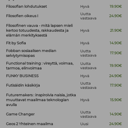
Filosofian lohdutukset
Hyvä
19.90€
Uutta
Filosofien oikeus I
24.90€
vastaava
Filosofinen vauva - mitä lapsen mieli
kertoo totuudesta, rakkaudesta ja
Hyvä
21.90€
elämän merkityksestä
Fit by Sofia
Hyvä
14.90€
Fobban sosiaalisen median
Uutta
17.90€
vastaava
selviytymisopas
Functional training : vireyttä, voimaa,
Uutta
19.90€
vastaava
tarmoa, elinvoimaa
FUNKY BUSINESS
Hyvä
24.90€
Uutta
Futisäidin käsikirja
17.90€
vastaava
Futuremakers : inspiroivia naisia, jotka
muuttavat maailmaa teknologian
Hyvä
15.90€
avulla
Uutta
Game Changer
14.90€
vastaava
Geos 2 Yhteinen maailma
Uusi
24.90€