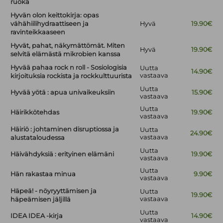
ruoka
Hyvän olon keittokirja: opas
vähähiilihydraattiseen ja
Hyvä
19.90€
ravinteikkaaseen
Hyvät, pahat, näkymättömät. Miten
Hyvä
19.90€
selvitä elämästä mikrobien kanssa
Hyvää pahaa rock n roll - Sosiologisia
Uutta
14.90€
vastaava
kirjoituksia rockista ja rockkulttuurista
Uutta
Hyvää yötä : apua univaikeuksiin
15.90€
vastaava
Uutta
Häirikkötehdas
19.90€
vastaava
Häiriö : johtaminen disruptiossa ja
Uutta
24.90€
vastaava
alustataloudessa
Uutta
Häivähdyksiä : erityinen elämäni
19.90€
vastaava
Uutta
Hän rakastaa minua
9.90€
vastaava
Häpeä! - nöyryyttämisen ja
Uutta
19.90€
vastaava
häpeämisen jäljillä
Uutta
IDEA IDEA -kirja
14.90€
vastaava