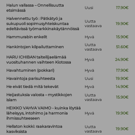
Halun vallassa – Onnellisuutta
Uusi
17.90€
etsimässä
Halvennettu työ : Pätkätyö ja
Uutta
sukupuoli sopimusyhteiskuntaa
19.90€
vastaava
edeltävissä työmarkkinakäytännöissä
Hammurabin enkelit
Hyvä
15.90€
Uutta
Hankintojen kilpailuttaminen
51.60€
vastaava
HARU ICHIBAN taiteilijaelämää
Hyvä
24.90€
vuosituhannen vaihteen Kiotossa
Havahtuminen (pokkari)
Hyvä
17.90€
Havaintoja parisuhteesta
Uusi
19.90€
He eivät tiedä mitä tekevät
Hyvä
14.90€
Heijastuksia valosta – mystikkojen
Uutta
15.90€
vastaava
islam
HEIKKO VAHVA VAIMO - kuinka löytää
läheisyys, intohimo ja harmonia
Hyvä
19.90€
ihmissuhteeseen
Hellaton kokki: raakaravintoa
Uutta
19.90€
vastaava
kasviksista