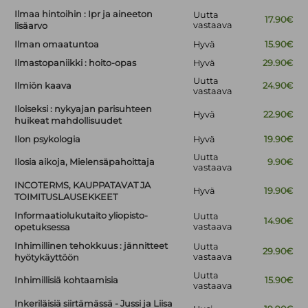
Ilmaa hintoihin : Ipr ja aineeton
Uutta
17.90€
vastaava
lisäarvo
Ilman omaatuntoa
Hyvä
15.90€
Ilmastopaniikki : hoito-opas
Hyvä
29.90€
Uutta
Ilmiön kaava
24.90€
vastaava
Iloiseksi : nykyajan parisuhteen
Hyvä
22.90€
huikeat mahdollisuudet
Ilon psykologia
Hyvä
19.90€
Uutta
Ilosia aikoja, Mielensäpahoittaja
9.90€
vastaava
INCOTERMS, KAUPPATAVAT JA
Hyvä
19.90€
TOIMITUSLAUSEKKEET
Informaatiolukutaito yliopisto-
Uutta
14.90€
vastaava
opetuksessa
Inhimillinen tehokkuus : jännitteet
Uutta
29.90€
vastaava
hyötykäyttöön
Uutta
Inhimillisiä kohtaamisia
15.90€
vastaava
Inkeriläisiä siirtämässä - Jussi ja Liisa