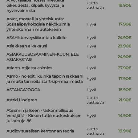
Arvot tasapainossa? Mietteitä
Uutta
oikeudesta, kilpailukyvystä ja
19.90€
vastaava
hyvinvoinnista
Arvot, moraali ja yhteiskunta:
Sosiaalipsykologisia näkökulmia
Hyvä
17.90€
yhteiskunnan muutokseen
ASAHI: terveysliikuntaa kaikille
Hyvä
24.90€
Asiakkaan aikakausi
Hyvä
29.90€
ASIAKKUUSOSAAMINEN-KUUNTELE
Hyvä
24.90€
ASIAKASTASI
Asiantuntijasta esimies
Hyvä
27.90€
Asmo - no exit : kuinka tapoin rakkaani
Hyvä
17.90€
ja muita tarinoita start-up-maailmasta
ASTANGAJOOGA
Hyvä
15.90€
Uutta
Astrid Lindgren
21.90€
vastaava
Ateismin jälkeen - Uskonnollisuus
Venäjällä - Kirkon tutkimuskeskuksen
Hyvä
14.90€
julkaisuja 86
Uutta
Audiovisuaalisen kerronnan teoria
19.90€
vastaava