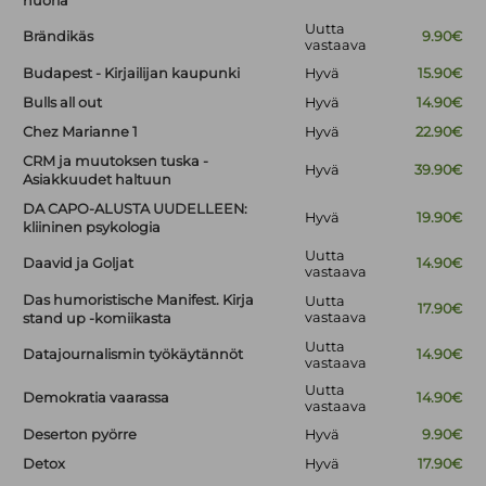
nuoria
Uutta
Brändikäs
9.90€
vastaava
Budapest - Kirjailijan kaupunki
Hyvä
15.90€
Bulls all out
Hyvä
14.90€
Chez Marianne 1
Hyvä
22.90€
CRM ja muutoksen tuska -
Hyvä
39.90€
Asiakkuudet haltuun
DA CAPO-ALUSTA UUDELLEEN:
Hyvä
19.90€
kliininen psykologia
Uutta
Daavid ja Goljat
14.90€
vastaava
Das humoristische Manifest. Kirja
Uutta
17.90€
vastaava
stand up -komiikasta
Uutta
Datajournalismin työkäytännöt
14.90€
vastaava
Uutta
Demokratia vaarassa
14.90€
vastaava
Deserton pyörre
Hyvä
9.90€
Detox
Hyvä
17.90€