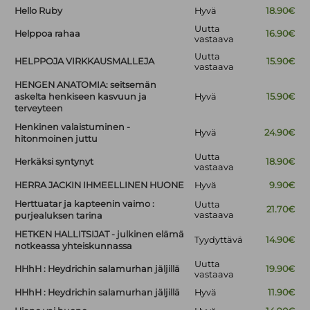
Hello Ruby
Hyvä
18.90€
Uutta
Helppoa rahaa
16.90€
vastaava
Uutta
HELPPOJA VIRKKAUSMALLEJA
15.90€
vastaava
HENGEN ANATOMIA: seitsemän
askelta henkiseen kasvuun ja
Hyvä
15.90€
terveyteen
Henkinen valaistuminen -
Hyvä
24.90€
hitonmoinen juttu
Uutta
Herkäksi syntynyt
18.90€
vastaava
HERRA JACKIN IHMEELLINEN HUONE
Hyvä
9.90€
Herttuatar ja kapteenin vaimo :
Uutta
21.70€
vastaava
purjealuksen tarina
HETKEN HALLITSIJAT - julkinen elämä
Tyydyttävä
14.90€
notkeassa yhteiskunnassa
Uutta
HHhH : Heydrichin salamurhan jäljillä
19.90€
vastaava
HHhH : Heydrichin salamurhan jäljillä
Hyvä
11.90€