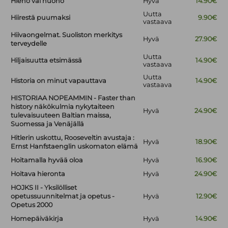
Hieno vai huono
Hyvä
14.90€
Uutta
Hiirestä puumaksi
9.90€
vastaava
Hiivaongelmat. Suoliston merkitys
Hyvä
27.90€
terveydelle
Uutta
Hiljaisuutta etsimässä
14.90€
vastaava
Uutta
Historia on minut vapauttava
14.90€
vastaava
HISTORIAA NOPEAMMIN - Faster than
history näkökulmia nykytaiteen
Hyvä
24.90€
tulevaisuuteen Baltian maissa,
Suomessa ja Venäjällä
Hitlerin uskottu, Rooseveltin avustaja :
Hyvä
18.90€
Ernst Hanfstaenglin uskomaton elämä
Hoitamalla hyvää oloa
Hyvä
16.90€
Hoitava hieronta
Hyvä
24.90€
HOJKS II - Yksilölliset
opetussuunnitelmat ja opetus -
Hyvä
12.90€
Opetus 2000
Homepäiväkirja
Hyvä
14.90€