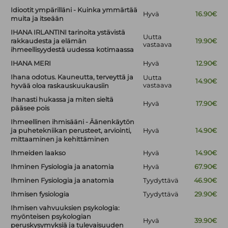
Idiootit ympärilläni - Kuinka ymmärtää
Hyvä
16.90€
muita ja itseään
IHANA IRLANTINI tarinoita ystävistä
Uutta
rakkaudesta ja elämän
19.90€
vastaava
ihmeellisyydestä uudessa kotimaassa
IHANA MERI
Hyvä
12.90€
Ihana odotus. Kauneutta, terveyttä ja
Uutta
14.90€
vastaava
hyvää oloa raskauskuukausiin
Ihanasti hukassa ja miten sieltä
Hyvä
17.90€
pääsee pois
Ihmeellinen ihmisääni - Äänenkäytön
ja puhetekniikan perusteet, arviointi,
Hyvä
14.90€
mittaaminen ja kehittäminen
Ihmeiden laakso
Hyvä
14.90€
Ihminen Fysiologia ja anatomia
Hyvä
67.90€
Ihminen Fysiologia ja anatomia
Tyydyttävä
46.90€
Ihmisen fysiologia
Tyydyttävä
29.90€
Ihmisen vahvuuksien psykologia:
myönteisen psykologian
Hyvä
39.90€
peruskysymyksiä ja tulevaisuuden