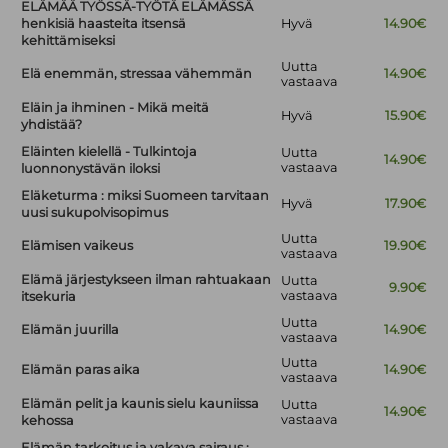
ELÄMÄÄ TYÖSSÄ-TYÖTÄ ELÄMÄSSÄ
henkisiä haasteita itsensä
Hyvä
14.90€
kehittämiseksi
Uutta
Elä enemmän, stressaa vähemmän
14.90€
vastaava
Eläin ja ihminen - Mikä meitä
Hyvä
15.90€
yhdistää?
Eläinten kielellä - Tulkintoja
Uutta
14.90€
vastaava
luonnonystävän iloksi
Eläketurma : miksi Suomeen tarvitaan
Hyvä
17.90€
uusi sukupolvisopimus
Uutta
Elämisen vaikeus
19.90€
vastaava
Elämä järjestykseen ilman rahtuakaan
Uutta
9.90€
vastaava
itsekuria
Uutta
Elämän juurilla
14.90€
vastaava
Uutta
Elämän paras aika
14.90€
vastaava
Elämän pelit ja kaunis sielu kauniissa
Uutta
14.90€
vastaava
kehossa
Elämän tarkoitus ja vakava sairaus :