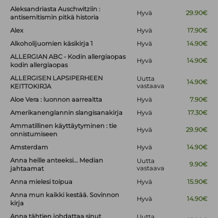
Aleksandriasta Auschwitziin :
Hyvä
29.90€
antisemitismin pitkä historia
Alex
Hyvä
17.90€
Alkoholijuomien käsikirja 1
Hyvä
14.90€
ALLERGIAN ABC - Kodin allergiaopas
Hyvä
14.90€
kodin allergiaopas
ALLERGISEN LAPSIPERHEEN
Uutta
14.90€
vastaava
KEITTOKIRJA
Aloe Vera : luonnon aarreaitta
Hyvä
7.90€
Amerikanenglannin slangisanakirja
Hyvä
17.30€
Ammatillinen käyttäytyminen : tie
Hyvä
29.90€
onnistumiseen
Amsterdam
Hyvä
14.90€
Anna heille anteeksi... Median
Uutta
9.90€
vastaava
jahtaamat
Anna mielesi toipua
Hyvä
15.90€
Anna mun kaikki kestää. Sovinnon
Hyvä
14.90€
kirja
Anna tähtien johdattaa sinut
Uutta