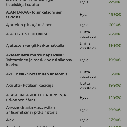
Hyvä
22.90€
tieteiskirjallisuutta
AJAN TAKAA - toisinkatsomisen
Hyvä
15.90€
taidosta
Ajattelun pikkujättiläinen
Hyvä
20.10€
Uutta
AJATUSTEN LUKIJAKSI
26.90€
vastaava
Uutta
Ajatusten vangit karkumatkalla
19.90€
vastaava
Akatemiasta markkinapaikalle :
Johtaminen ja markkinointi aikansa
Hyvä
19.90€
kuvina
Uutta
Aki Hintsa - Voittamisen anatomia
15.90€
vastaava
Uutta
Akuutti - Potilaan käsikirja
19.90€
vastaava
ALASTON JA PUETTU. Ruumiin ja
Hyvä
14.90€
uskonnon ääret
Aleksandriasta Auschwitziin :
Hyvä
29.90€
antisemitismin pitkä historia
Alex
Hyvä
17.90€