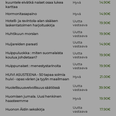
kuuntele eivätkä naiset osaa lukea
Hyvä
14.90€
karttaa
Hormonitasapaino
Hyvä
14.90€
Hotelli- ja ravintola-alan sisäisen
Uutta
19.90€
vastaava
laskentatoimen harjoituskirja
Uutta
Huhtikuun morsian
19.90€
vastaava
Uutta
Huijareiden paraati
14.90€
vastaava
Huippuluokka : miten suomalaista
Uutta
19.90€
vastaava
koulua johdetaan?
Uutta
Huippunaiset : menestystarinoita
19.90€
vastaava
HUIVI ASUSTEENA - 50 tapaa solmia
Hyvä
21.00€
huivi - opas värien ja tyylin maailmaan
Uutta
Huolellisuusvelvollisuus säätiössä
39.90€
vastaava
Huomisen jumala. Uusi henkinen
Hyvä
19.90€
haasteemme
Uutta
Huonon Äidin seksikirja
17.90€
vastaava