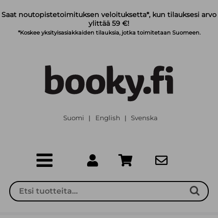
Siirry pääsisältöön
Saat noutopistetoimituksen veloituksetta*, kun tilauksesi arvo
ylittää 59 €!
*Koskee yksityisasiakkaiden tilauksia, jotka toimitetaan Suomeen.
Suomi
English
Svenska
|
|