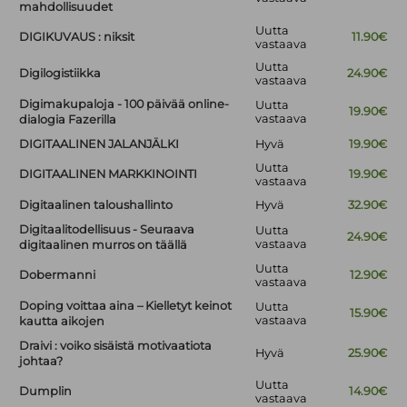
mahdollisuudet
Uutta
DIGIKUVAUS : niksit
11.90€
vastaava
Uutta
Digilogistiikka
24.90€
vastaava
Digimakupaloja - 100 päivää online-
Uutta
19.90€
vastaava
dialogia Fazerilla
DIGITAALINEN JALANJÄLKI
Hyvä
19.90€
Uutta
DIGITAALINEN MARKKINOINTI
19.90€
vastaava
Digitaalinen taloushallinto
Hyvä
32.90€
Digitaalitodellisuus - Seuraava
Uutta
24.90€
vastaava
digitaalinen murros on täällä
Uutta
Dobermanni
12.90€
vastaava
Doping voittaa aina – Kielletyt keinot
Uutta
15.90€
vastaava
kautta aikojen
Draivi : voiko sisäistä motivaatiota
Hyvä
25.90€
johtaa?
Uutta
Dumplin
14.90€
vastaava