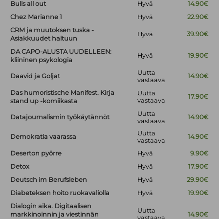
Bulls all out
Hyvä
14.90€
Chez Marianne 1
Hyvä
22.90€
CRM ja muutoksen tuska -
Hyvä
39.90€
Asiakkuudet haltuun
DA CAPO-ALUSTA UUDELLEEN:
Hyvä
19.90€
kliininen psykologia
Uutta
Daavid ja Goljat
14.90€
vastaava
Das humoristische Manifest. Kirja
Uutta
17.90€
vastaava
stand up -komiikasta
Uutta
Datajournalismin työkäytännöt
14.90€
vastaava
Uutta
Demokratia vaarassa
14.90€
vastaava
Deserton pyörre
Hyvä
9.90€
Detox
Hyvä
17.90€
Deutsch im Berufsleben
Hyvä
29.90€
Diabeteksen hoito ruokavaliolla
Hyvä
19.90€
Dialogin aika. Digitaalisen
Uutta
markkinoinnin ja viestinnän
14.90€
vastaava