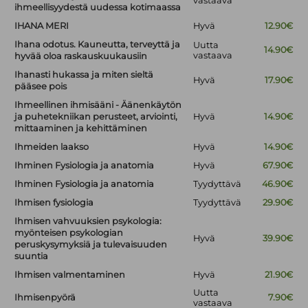
vastaava
ihmeellisyydestä uudessa kotimaassa
IHANA MERI
Hyvä
12.90€
Ihana odotus. Kauneutta, terveyttä ja
Uutta
14.90€
vastaava
hyvää oloa raskauskuukausiin
Ihanasti hukassa ja miten sieltä
Hyvä
17.90€
pääsee pois
Ihmeellinen ihmisääni - Äänenkäytön
ja puhetekniikan perusteet, arviointi,
Hyvä
14.90€
mittaaminen ja kehittäminen
Ihmeiden laakso
Hyvä
14.90€
Ihminen Fysiologia ja anatomia
Hyvä
67.90€
Ihminen Fysiologia ja anatomia
Tyydyttävä
46.90€
Ihmisen fysiologia
Tyydyttävä
29.90€
Ihmisen vahvuuksien psykologia:
myönteisen psykologian
Hyvä
39.90€
peruskysymyksiä ja tulevaisuuden
suuntia
Ihmisen valmentaminen
Hyvä
21.90€
Uutta
Ihmisenpyörä
7.90€
vastaava