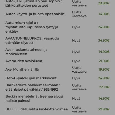
Auto- ja kuljetusalan perusoppi 7 :
Uutta
29.90€
vastaava
sähkölaitteiden perusteet
Uutta
Auton käyttö- ja huolto-opas naisille
14.90€
vastaava
Auttamisen rajoilla :
myötätuntouupumisen synty ja
Hyvä
24.90€
ehkäisy
AVAA TUNNELUKKOSI: vapaudu
Hyvä
34.90€
elämään täydesti
Avain laskentatoimeen ja
Hyvä
14.90€
rahoitukseen
Avaruuden avainluvut
Hyvä
21.90€
Uutta
Axel Munthen jäljillä
19.90€
vastaava
B-to-B-palvelujen markkinointi
Hyvä
24.90€
Barrikadeilta pankkimaailmaan :
Uutta
22.10€
vastaava
eräänlaiset päiväkirjat 1952-1992
Beckin menetelmä : treenaa aivosi,
Hyvä
14.90€
hallitse painosi
Uutta
BELLE LIGNE ryhtiä kiinteyttä voimaa
27.90€
vastaava