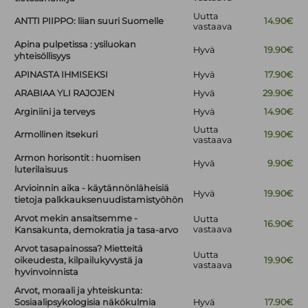
Uutta
ANTTI PIIPPO: liian suuri Suomelle
14.90€
vastaava
Apina pulpetissa : ysiluokan
Hyvä
19.90€
yhteisöllisyys
APINASTA IHMISEKSI
Hyvä
17.90€
ARABIAA YLI RAJOJEN
Hyvä
29.90€
Arginiini ja terveys
Hyvä
14.90€
Uutta
Armollinen itsekuri
19.90€
vastaava
Armon horisontit : huomisen
Hyvä
9.90€
luterilaisuus
Arvioinnin aika - käytännönläheisiä
Hyvä
19.90€
tietoja palkkauksenuudistamistyöhön
Arvot mekin ansaitsemme -
Uutta
16.90€
vastaava
Kansakunta, demokratia ja tasa-arvo
Arvot tasapainossa? Mietteitä
Uutta
oikeudesta, kilpailukyvystä ja
19.90€
vastaava
hyvinvoinnista
Arvot, moraali ja yhteiskunta:
Sosiaalipsykologisia näkökulmia
Hyvä
17.90€