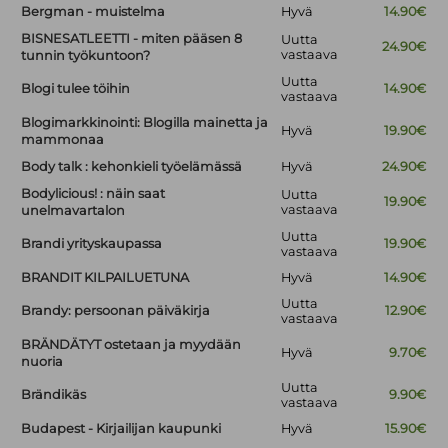
Bergman - muistelma
Hyvä
14.90€
BISNESATLEETTI - miten pääsen 8
Uutta
24.90€
vastaava
tunnin työkuntoon?
Uutta
Blogi tulee töihin
14.90€
vastaava
Blogimarkkinointi: Blogilla mainetta ja
Hyvä
19.90€
mammonaa
Body talk : kehonkieli työelämässä
Hyvä
24.90€
Bodylicious! : näin saat
Uutta
19.90€
vastaava
unelmavartalon
Uutta
Brandi yrityskaupassa
19.90€
vastaava
BRANDIT KILPAILUETUNA
Hyvä
14.90€
Uutta
Brandy: persoonan päiväkirja
12.90€
vastaava
BRÄNDÄTYT ostetaan ja myydään
Hyvä
9.70€
nuoria
Uutta
Brändikäs
9.90€
vastaava
Budapest - Kirjailijan kaupunki
Hyvä
15.90€