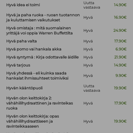
Uutta
Hyvä idea ei toimi
14.90€
vastaava
Hyvä ja paha ruoka - ruoan tuotannon
Hyvä
16.90€
ja kuluttamisen vaikutukset
Hyvä omistaja : mitä suomalainen
Hyvä
24.90€
yrittäjä voi oppia Warren Buffettilta
Hyvä paha valta
Hyvä
17.90€
Hyvä pomo vai hankala akka
Hyvä
6.90€
Hyvä syntymä : Kirja odottavalle äidille
Hyvä
21.90€
Hyvä tarjous
Hyvä
14.90€
Hyvä yhdessä - eli kuinka saada
Hyvä
9.90€
hankalat ihmissuhteet toimiviksi
Uutta
Hyvän kääntöpuoli
19.90€
vastaava
Hyvän olon keittokirja 2:
vähähiilihydraattinen ja ravinteikas
Hyvä
17.90€
ruoka
Hyvän olon keittokirja: opas
vähähiilihydraattiseen ja
Hyvä
19.90€
ravinteikkaaseen