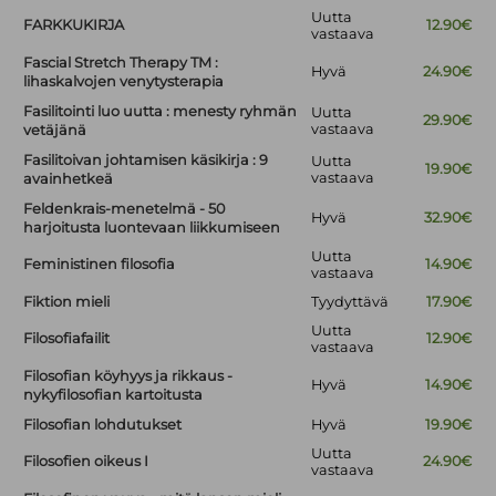
Uutta
FARKKUKIRJA
12.90€
vastaava
Fascial Stretch Therapy TM :
Hyvä
24.90€
lihaskalvojen venytysterapia
Fasilitointi luo uutta : menesty ryhmän
Uutta
29.90€
vastaava
vetäjänä
Fasilitoivan johtamisen käsikirja : 9
Uutta
19.90€
vastaava
avainhetkeä
Feldenkrais-menetelmä - 50
Hyvä
32.90€
harjoitusta luontevaan liikkumiseen
Uutta
Feministinen filosofia
14.90€
vastaava
Fiktion mieli
Tyydyttävä
17.90€
Uutta
Filosofiafailit
12.90€
vastaava
Filosofian köyhyys ja rikkaus -
Hyvä
14.90€
nykyfilosofian kartoitusta
Filosofian lohdutukset
Hyvä
19.90€
Uutta
Filosofien oikeus I
24.90€
vastaava