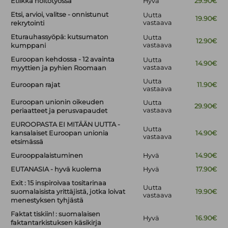
Etiikka hoitotyössä
Hyvä
29.90€
Etsi, arvioi, valitse - onnistunut
Uutta
19.90€
vastaava
rekrytointi
Eturauhassyöpä: kutsumaton
Uutta
12.90€
vastaava
kumppani
Euroopan kehdossa - 12 avainta
Uutta
14.90€
vastaava
myyttien ja pyhien Roomaan
Uutta
Euroopan rajat
11.90€
vastaava
Euroopan unionin oikeuden
Uutta
29.90€
vastaava
periaatteet ja perusvapaudet
EUROOPASTA EI MITÄÄN UUTTA -
Uutta
kansalaiset Euroopan unionia
14.90€
vastaava
etsimässä
Eurooppalaistuminen
Hyvä
14.90€
EUTANASIA - hyvä kuolema
Hyvä
17.90€
Exit : 15 inspiroivaa tositarinaa
Uutta
suomalaisista yrittäjistä, jotka loivat
19.90€
vastaava
menestyksen tyhjästä
Faktat tiskiin! : suomalaisen
Hyvä
16.90€
faktantarkistuksen käsikirja