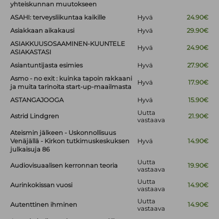
yhteiskunnan muutokseen
ASAHI: terveysliikuntaa kaikille
Hyvä
24.90€
Asiakkaan aikakausi
Hyvä
29.90€
ASIAKKUUSOSAAMINEN-KUUNTELE
Hyvä
24.90€
ASIAKASTASI
Asiantuntijasta esimies
Hyvä
27.90€
Asmo - no exit : kuinka tapoin rakkaani
Hyvä
17.90€
ja muita tarinoita start-up-maailmasta
ASTANGAJOOGA
Hyvä
15.90€
Uutta
Astrid Lindgren
21.90€
vastaava
Ateismin jälkeen - Uskonnollisuus
Venäjällä - Kirkon tutkimuskeskuksen
Hyvä
14.90€
julkaisuja 86
Uutta
Audiovisuaalisen kerronnan teoria
19.90€
vastaava
Uutta
Aurinkokissan vuosi
14.90€
vastaava
Uutta
Autenttinen ihminen
14.90€
vastaava