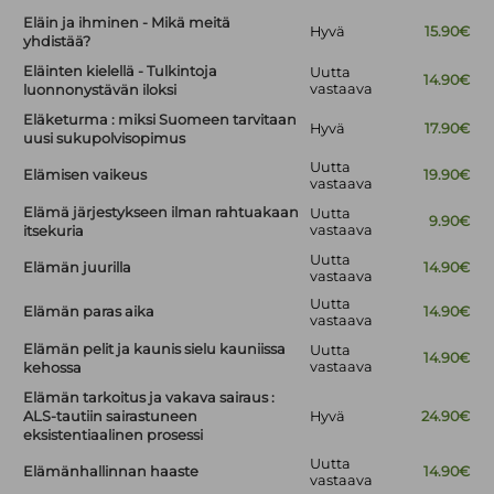
Eläin ja ihminen - Mikä meitä
Hyvä
15.90€
yhdistää?
Eläinten kielellä - Tulkintoja
Uutta
14.90€
vastaava
luonnonystävän iloksi
Eläketurma : miksi Suomeen tarvitaan
Hyvä
17.90€
uusi sukupolvisopimus
Uutta
Elämisen vaikeus
19.90€
vastaava
Elämä järjestykseen ilman rahtuakaan
Uutta
9.90€
vastaava
itsekuria
Uutta
Elämän juurilla
14.90€
vastaava
Uutta
Elämän paras aika
14.90€
vastaava
Elämän pelit ja kaunis sielu kauniissa
Uutta
14.90€
vastaava
kehossa
Elämän tarkoitus ja vakava sairaus :
ALS-tautiin sairastuneen
Hyvä
24.90€
eksistentiaalinen prosessi
Uutta
Elämänhallinnan haaste
14.90€
vastaava