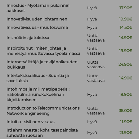
Innostus - Myötämanipuloinnin
Hyvä
17.90€
aakkoset
Innovatiivisuuden johtaminen
Hyvä
19.90€
Innovatiivisuus - muutosvoima
Hyvä
14.50€
Uutta
Insinöörin ajatuksissa
14.90€
vastaava
Inspiroitunut : miten johtaa ja
Uutta
19.90€
vastaava
menestyä muuttuvassa työelämässä
Internetvälittäjä ja tekijänoikeuden
Uutta
24.90€
vastaava
loukkaus
Intertekstuaalisuus - Suuntia ja
Uutta
14.90€
vastaava
sovelluksia
Intohimoa ja millimetripaperia :
näkökulmia runokokoelman
Hyvä
19.90€
kirjoittamiseen
Introduction to Telecommunications
Uutta
35.00€
vastaava
Network Engineering
Intuitio - sisäinen viisaus
Hyvä
11.90€
Irti ahminnasta : kohti tasapainoista
Hyvä
21.90€
suhdetta ruokaan