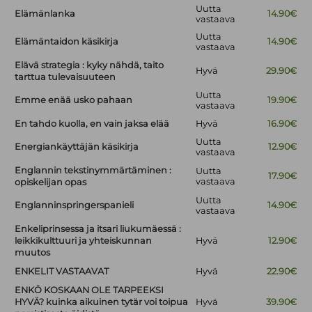
Uutta
Elämänlanka
14.90€
vastaava
Uutta
Elämäntaidon käsikirja
14.90€
vastaava
Elävä strategia : kyky nähdä, taito
Hyvä
29.90€
tarttua tulevaisuuteen
Uutta
Emme enää usko pahaan
19.90€
vastaava
En tahdo kuolla, en vain jaksa elää
Hyvä
16.90€
Uutta
Energiankäyttäjän käsikirja
12.90€
vastaava
Englannin tekstinymmärtäminen :
Uutta
17.90€
vastaava
opiskelijan opas
Uutta
Englanninspringerspanieli
14.90€
vastaava
Enkeliprinsessa ja itsari liukumäessä :
leikkikulttuuri ja yhteiskunnan
Hyvä
12.90€
muutos
ENKELIT VASTAAVAT
Hyvä
22.90€
ENKÖ KOSKAAN OLE TARPEEKSI
HYVÄ? kuinka aikuinen tytär voi toipua
Hyvä
39.90€