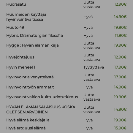
Uutta
Huorasatu
12.90€
vastaava
Huumeiden käyttäjä
Hyvä
14.90€
hyvinvointivaltiossa
Huuto 49
Hyvä
19.90€
Hybris. Dramaturgian filosofia
Hyvä
11.90€
Uutta
Hygge : Hyvän elämän kirja
19.90€
vastaava
Uutta
Hyvejohtajuus
12.90€
vastaava
Hyvin menee! 1
Tyydyttävä
17.90€
Uutta
Hyvinvointia venyttelystä
17.90€
vastaava
Hyvinvointityön ammatit
Hyvä
14.90€
Uutta
Hyvinvointivaltion kulttuurintutkimus
19.90€
vastaava
HYVÄN ELÄMÄN SALAISUUS KOSKA
Uutta
14.90€
vastaava
OLET SEN ARVOINEN
Hyvä elämä keskiajalla
Hyvä
19.90€
Hyvä ero: uusi elämä
Hyvä
15.90€