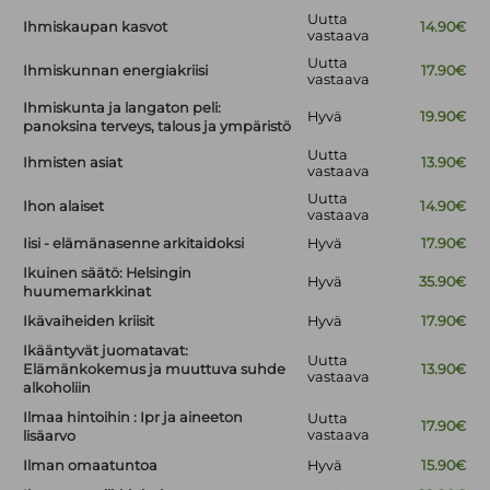
Uutta
Ihmiskaupan kasvot
14.90€
vastaava
Uutta
Ihmiskunnan energiakriisi
17.90€
vastaava
Ihmiskunta ja langaton peli:
Hyvä
19.90€
panoksina terveys, talous ja ympäristö
Uutta
Ihmisten asiat
13.90€
vastaava
Uutta
Ihon alaiset
14.90€
vastaava
Iisi - elämänasenne arkitaidoksi
Hyvä
17.90€
Ikuinen säätö: Helsingin
Hyvä
35.90€
huumemarkkinat
Ikävaiheiden kriisit
Hyvä
17.90€
Ikääntyvät juomatavat:
Uutta
Elämänkokemus ja muuttuva suhde
13.90€
vastaava
alkoholiin
Ilmaa hintoihin : Ipr ja aineeton
Uutta
17.90€
vastaava
lisäarvo
Ilman omaatuntoa
Hyvä
15.90€