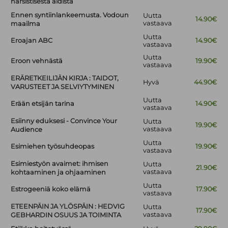
narsistisesta äidistä
Ennen syntiinlankeemusta. Vodoun
Uutta
14.90€
vastaava
maailma
Uutta
Eroajan ABC
14.90€
vastaava
Uutta
Eroon vehnästä
19.90€
vastaava
ERÄRETKEILIJÄN KIRJA : TAIDOT,
Hyvä
44.90€
VARUSTEET JA SELVIYTYMINEN
Uutta
Erään etsijän tarina
14.90€
vastaava
Esiinny eduksesi - Convince Your
Uutta
19.90€
vastaava
Audience
Uutta
Esimiehen työsuhdeopas
19.90€
vastaava
Esimiestyön avaimet: ihmisen
Uutta
21.90€
vastaava
kohtaaminen ja ohjaaminen
Uutta
Estrogeeniä koko elämä
17.90€
vastaava
ETEENPÄIN JA YLÖSPÄIN : HEDVIG
Uutta
17.90€
vastaava
GEBHARDIN OSUUS JA TOIMINTA