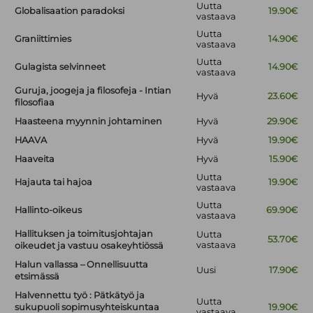
Uutta
Globalisaation paradoksi
19.90€
vastaava
Uutta
Graniittimies
14.90€
vastaava
Uutta
Gulagista selvinneet
14.90€
vastaava
Guruja, joogeja ja filosofeja - Intian
Hyvä
23.60€
filosofiaa
Haasteena myynnin johtaminen
Hyvä
29.90€
HAAVA
Hyvä
19.90€
Haaveita
Hyvä
15.90€
Uutta
Hajauta tai hajoa
19.90€
vastaava
Uutta
Hallinto-oikeus
69.90€
vastaava
Hallituksen ja toimitusjohtajan
Uutta
53.70€
vastaava
oikeudet ja vastuu osakeyhtiössä
Halun vallassa – Onnellisuutta
Uusi
17.90€
etsimässä
Halvennettu työ : Pätkätyö ja
Uutta
sukupuoli sopimusyhteiskuntaa
19.90€
vastaava