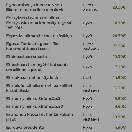
Dynaamisen ja innovatiivisen
Uutta
29.90€
vastaava
liiketoimintamallin suunnittelu
Edistyksen luvattu maailma -
Edistysusko maailmannäyttelyissä
Hyvä
14.90€
1851-1915
Eepos Maailman historian käsikirja
Hyvä
24.90€
Egosta Fantasmagoon - Tie
Uutta
22.90€
vastaava
karismaattiseen itseesi
Ei ainoastaan rahasta
Hyvä
19.90€
Ei koskaan liian myöhäistä saada
Hyvä
7.90€
onnellinen lapsuus
Ei makeaa mahan täydeltä
Uusi
14.90€
Ei meidän pihallemme! : paikalliset
Uutta
16.90€
vastaava
kiistat tilasta
Ei menny niinku Strömsössä
Hyvä
9.90€
Ei menny niinku Strömsössä 2
Hyvä
9.90€
Ei unohdu koskaan : henkirikoksen
Uutta
19.90€
vastaava
jäljet
Ei, rouva presidentti
Hyvä
14.90€