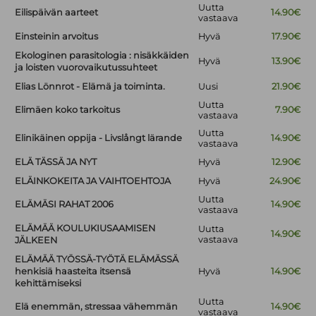
Uutta
Eilispäivän aarteet
14.90€
vastaava
Einsteinin arvoitus
Hyvä
17.90€
Ekologinen parasitologia : nisäkkäiden
Hyvä
13.90€
ja loisten vuorovaikutussuhteet
Elias Lönnrot - Elämä ja toiminta.
Uusi
21.90€
Uutta
Elimäen koko tarkoitus
7.90€
vastaava
Uutta
Elinikäinen oppija - Livslångt lärande
14.90€
vastaava
ELÄ TÄSSÄ JA NYT
Hyvä
12.90€
ELÄINKOKEITA JA VAIHTOEHTOJA
Hyvä
24.90€
Uutta
ELÄMÄSI RAHAT 2006
14.90€
vastaava
ELÄMÄÄ KOULUKIUSAAMISEN
Uutta
14.90€
vastaava
JÄLKEEN
ELÄMÄÄ TYÖSSÄ-TYÖTÄ ELÄMÄSSÄ
henkisiä haasteita itsensä
Hyvä
14.90€
kehittämiseksi
Uutta
Elä enemmän, stressaa vähemmän
14.90€
vastaava