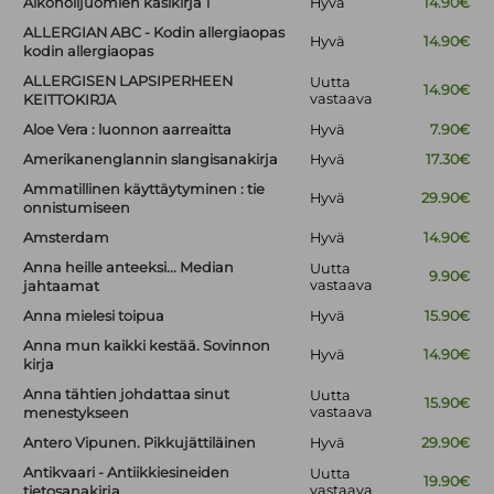
Alkoholijuomien käsikirja 1
Hyvä
14.90€
ALLERGIAN ABC - Kodin allergiaopas
Hyvä
14.90€
kodin allergiaopas
ALLERGISEN LAPSIPERHEEN
Uutta
14.90€
vastaava
KEITTOKIRJA
Aloe Vera : luonnon aarreaitta
Hyvä
7.90€
Amerikanenglannin slangisanakirja
Hyvä
17.30€
Ammatillinen käyttäytyminen : tie
Hyvä
29.90€
onnistumiseen
Amsterdam
Hyvä
14.90€
Anna heille anteeksi... Median
Uutta
9.90€
vastaava
jahtaamat
Anna mielesi toipua
Hyvä
15.90€
Anna mun kaikki kestää. Sovinnon
Hyvä
14.90€
kirja
Anna tähtien johdattaa sinut
Uutta
15.90€
vastaava
menestykseen
Antero Vipunen. Pikkujättiläinen
Hyvä
29.90€
Antikvaari - Antiikkiesineiden
Uutta
19.90€
vastaava
tietosanakirja