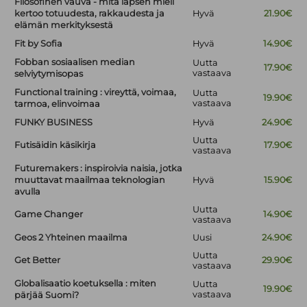
Filosofinen vauva - mitä lapsen mieli
kertoo totuudesta, rakkaudesta ja
Hyvä
21.90€
elämän merkityksestä
Fit by Sofia
Hyvä
14.90€
Fobban sosiaalisen median
Uutta
17.90€
vastaava
selviytymisopas
Functional training : vireyttä, voimaa,
Uutta
19.90€
vastaava
tarmoa, elinvoimaa
FUNKY BUSINESS
Hyvä
24.90€
Uutta
Futisäidin käsikirja
17.90€
vastaava
Futuremakers : inspiroivia naisia, jotka
muuttavat maailmaa teknologian
Hyvä
15.90€
avulla
Uutta
Game Changer
14.90€
vastaava
Geos 2 Yhteinen maailma
Uusi
24.90€
Uutta
Get Better
29.90€
vastaava
Globalisaatio koetuksella : miten
Uutta
19.90€
vastaava
pärjää Suomi?