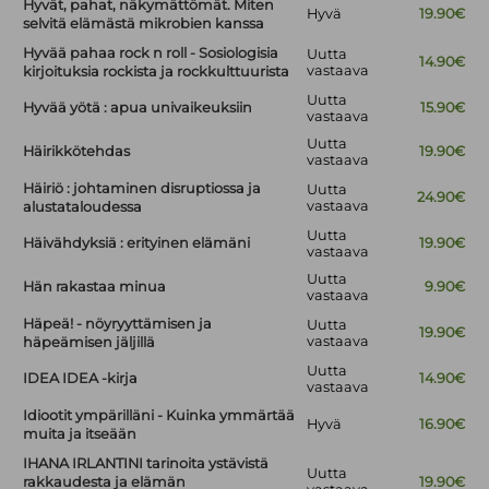
Hyvät, pahat, näkymättömät. Miten
Hyvä
19.90€
selvitä elämästä mikrobien kanssa
Hyvää pahaa rock n roll - Sosiologisia
Uutta
14.90€
vastaava
kirjoituksia rockista ja rockkulttuurista
Uutta
Hyvää yötä : apua univaikeuksiin
15.90€
vastaava
Uutta
Häirikkötehdas
19.90€
vastaava
Häiriö : johtaminen disruptiossa ja
Uutta
24.90€
vastaava
alustataloudessa
Uutta
Häivähdyksiä : erityinen elämäni
19.90€
vastaava
Uutta
Hän rakastaa minua
9.90€
vastaava
Häpeä! - nöyryyttämisen ja
Uutta
19.90€
vastaava
häpeämisen jäljillä
Uutta
IDEA IDEA -kirja
14.90€
vastaava
Idiootit ympärilläni - Kuinka ymmärtää
Hyvä
16.90€
muita ja itseään
IHANA IRLANTINI tarinoita ystävistä
Uutta
rakkaudesta ja elämän
19.90€