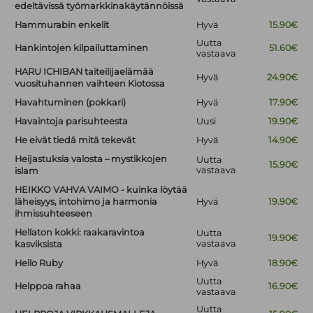
edeltävissä työmarkkinakäytännöissä
Hammurabin enkelit
Hyvä
15.90€
Uutta
Hankintojen kilpailuttaminen
51.60€
vastaava
HARU ICHIBAN taiteilijaelämää
Hyvä
24.90€
vuosituhannen vaihteen Kiotossa
Havahtuminen (pokkari)
Hyvä
17.90€
Havaintoja parisuhteesta
Uusi
19.90€
He eivät tiedä mitä tekevät
Hyvä
14.90€
Heijastuksia valosta – mystikkojen
Uutta
15.90€
vastaava
islam
HEIKKO VAHVA VAIMO - kuinka löytää
läheisyys, intohimo ja harmonia
Hyvä
19.90€
ihmissuhteeseen
Hellaton kokki: raakaravintoa
Uutta
19.90€
vastaava
kasviksista
Hello Ruby
Hyvä
18.90€
Uutta
Helppoa rahaa
16.90€
vastaava
Uutta