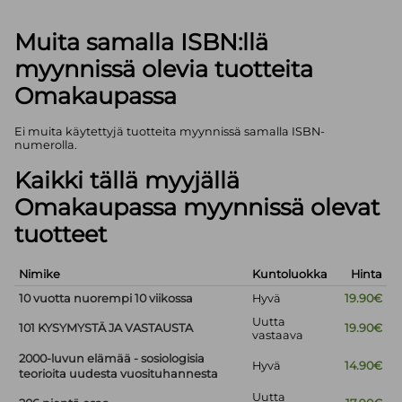
Muita samalla ISBN:llä
myynnissä olevia tuotteita
Omakaupassa
Ei muita käytettyjä tuotteita myynnissä samalla ISBN-
numerolla.
Kaikki tällä myyjällä
Omakaupassa myynnissä olevat
tuotteet
Nimike
Kuntoluokka
Hinta
10 vuotta nuorempi 10 viikossa
Hyvä
19.90€
Uutta
101 KYSYMYSTÄ JA VASTAUSTA
19.90€
vastaava
2000-luvun elämää - sosiologisia
Hyvä
14.90€
teorioita uudesta vuosituhannesta
Uutta