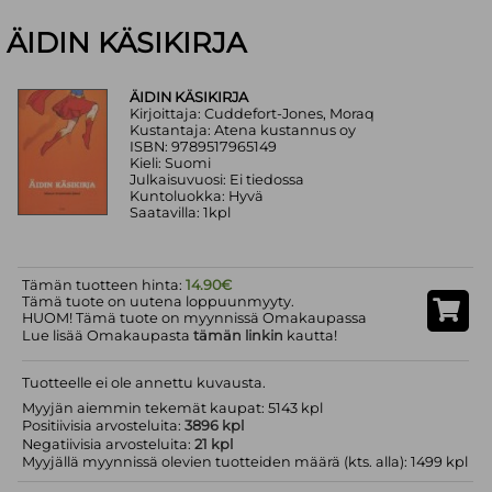
ÄIDIN KÄSIKIRJA
ÄIDIN KÄSIKIRJA
Kirjoittaja: Cuddefort-Jones, Moraq
Kustantaja: Atena kustannus oy
ISBN: 9789517965149
Kieli: Suomi
Julkaisuvuosi: Ei tiedossa
Kuntoluokka: Hyvä
Saatavilla: 1kpl
Tämän tuotteen hinta:
14.90€
Tämä tuote on uutena loppuunmyyty.
HUOM! Tämä tuote on myynnissä Omakaupassa
Lue lisää Omakaupasta
tämän linkin
kautta!
Tuotteelle ei ole annettu kuvausta.
Myyjän aiemmin tekemät kaupat: 5143 kpl
Positiivisia arvosteluita:
3896 kpl
Negatiivisia arvosteluita:
21 kpl
Myyjällä myynnissä olevien tuotteiden määrä (kts. alla): 1499 kpl