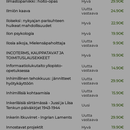
Ilmastopaniikki : hoito-opas
Hyvä
29.90€
Uutta
Ilmiön kaava
24.90€
vastaava
Iloiseksi : nykyajan parisuhteen
Hyvä
22.90€
huikeat mahdollisuudet
Ilon psykologia
Hyvä
19.90€
Uutta
Ilosia aikoja, Mielensäpahoittaja
9.90€
vastaava
INCOTERMS, KAUPPATAVAT JA
Hyvä
19.90€
TOIMITUSLAUSEKKEET
Informaatiolukutaito yliopisto-
Uutta
14.90€
vastaava
opetuksessa
Inhimillinen tehokkuus : jännitteet
Uutta
29.90€
vastaava
hyötykäyttöön
Uutta
Inhimillisiä kohtaamisia
15.90€
vastaava
Inkeriläisiä siirtämässä - Jussi ja Liisa
Uusi
19.90€
Tenkun päiväkirjat 1943-1944
Uutta
Inkerin itkuvirret - Ingrian Laments
29.90€
vastaava
Innostavat projektit
Hyvä
19.90€