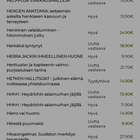
HELPPOJA VIRKKAUSMALLEJA
15.90€
vastaava
HENGEN ANATOMIA: seitsemän
askelta henkiseen kasvuun ja
Hyvä
15.90€
terveyteen
Henkinen valaistuminen -
Hyvä
24.90€
hitonmoinen juttu
Uutta
Herkäksi syntynyt
18.90€
vastaava
HERRA JACKIN IHMEELLINEN HUONE
Hyvä
9.90€
Herttuatar ja kapteenin vaimo :
Uutta
21.70€
vastaava
purjealuksen tarina
HETKEN HALLITSIJAT - julkinen elämä
Tyydyttävä
14.90€
notkeassa yhteiskunnassa
Uutta
HHhH : Heydrichin salamurhan jäljillä
19.90€
vastaava
HHhH : Heydrichin salamurhan jäljillä
Hyvä
11.90€
Hieno vai huono
Hyvä
14.90€
Uutta
Hiirestä puumaksi
9.90€
vastaava
Hiivaongelmat. Suoliston merkitys
Hyvä
27.90€
terveydelle