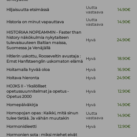
Uutta
Hiljaisuutta etsimässä
14.90€
vastaava
Uutta
Historia on minut vapauttava
14.90€
vastaava
HISTORIAA NOPEAMMIN - Faster than
history näkökulmia nykytaiteen
Hyvä
24.90€
tulevaisuuteen Baltian maissa,
Suomessa ja Venäjällä
Hitlerin uskottu, Rooseveltin avustaja :
Hyvä
18.90€
Ernst Hanfstaenglin uskomaton elämä
Hoitamalla hyvää oloa
Hyvä
16.90€
Hoitava hieronta
Hyvä
24.90€
HOJKS II - Yksilölliset
opetussuunnitelmat ja opetus -
Hyvä
12.90€
Opetus 2000
Homepäiväkirja
Hyvä
14.90€
Homopojan opas : Kaikki, mitä sinun
Uutta
14.90€
vastaava
tulee tietää. Ja vähän muutakin
Hormonidieetti
Hyvä
12.90€
Hormonien sota : miksi miehet eivät