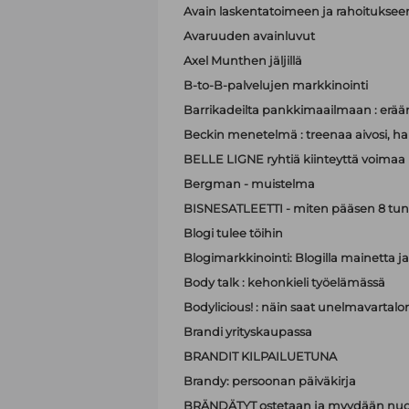
Avain laskentatoimeen ja rahoituksee
Avaruuden avainluvut
Axel Munthen jäljillä
B-to-B-palvelujen markkinointi
Barrikadeilta pankkimaailmaan : eräänl
Beckin menetelmä : treenaa aivosi, hall
BELLE LIGNE ryhtiä kiinteyttä voimaa
Bergman - muistelma
BISNESATLEETTI - miten pääsen 8 tun
Blogi tulee töihin
Blogimarkkinointi: Blogilla mainett
Body talk : kehonkieli työelämässä
Bodylicious! : näin saat unelmavartalo
Brandi yrityskaupassa
BRANDIT KILPAILUETUNA
Brandy: persoonan päiväkirja
BRÄNDÄTYT ostetaan ja myydään nuo