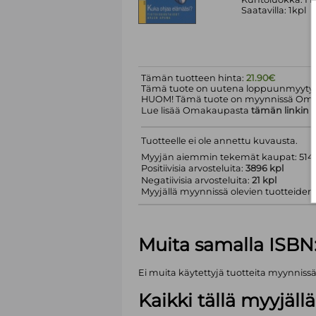
Saatavilla: 1kpl
Tämän tuotteen hinta:
21.90€
Tämä tuote on uutena loppuunmyyty.
HUOM! Tämä tuote on myynnissä Om
Lue lisää Omakaupasta
tämän linkin
k
Tuotteelle ei ole annettu kuvausta.
Myyjän aiemmin tekemät kaupat: 5143
Positiivisia arvosteluita:
3896 kpl
Negatiivisia arvosteluita:
21 kpl
Myyjällä myynnissä olevien tuotteiden m
Muita samalla ISBN
Ei muita käytettyjä tuotteita myynniss
Kaikki tällä myyjäl