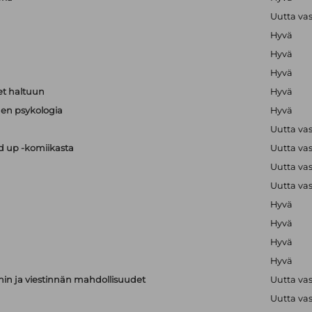
Uutta va
Hyvä
Hyvä
Hyvä
t haltuun
Hyvä
en psykologia
Hyvä
Uutta va
nd up -komiikasta
Uutta va
Uutta va
Uutta va
Hyvä
Hyvä
Hyvä
Hyvä
nnin ja viestinnän mahdollisuudet
Uutta va
Uutta va