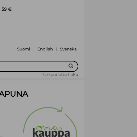
 59 €!
Suomi
English
Svenska
|
|
Tarkennettu haku
 APUNA