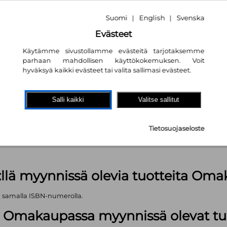
Suomi
English
Svenska
|
|
Evästeet
Käytämme sivustollamme evästeitä tarjotaksemme
parhaan mahdollisen käyttökokemuksen. Voit
hyväksyä kaikki evästeet tai valita sallimasi evästeet.
akaupassa
autta!
Salli kaikki
Valitse sallitut
 kpl
Tietosuojaseloste
äärä (kts. alla): 1499 kpl
:llä myynnissä olevia tuotteita Om
ä samalla ISBN-numerolla.
lä Omakaupassa myynnissä olevat tu