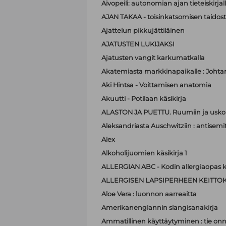
Aivopeili: autonomian ajan tieteiskirjal
AJAN TAKAA - toisinkatsomisen taidos
Ajattelun pikkujättiläinen
AJATUSTEN LUKIJAKSI
Ajatusten vangit karkumatkalla
Akatemiasta markkinapaikalle : Johta
Aki Hintsa - Voittamisen anatomia
Akuutti - Potilaan käsikirja
ALASTON JA PUETTU. Ruumiin ja usko
Aleksandriasta Auschwitziin : antisemit
Alex
Alkoholijuomien käsikirja 1
ALLERGIAN ABC - Kodin allergiaopas k
ALLERGISEN LAPSIPERHEEN KEITTOK
Aloe Vera : luonnon aarreaitta
Amerikanenglannin slangisanakirja
Ammatillinen käyttäytyminen : tie on