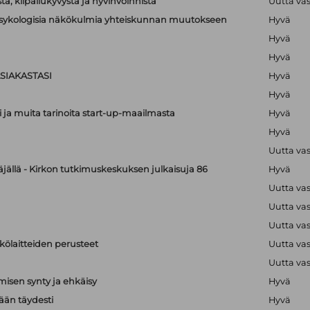
a, kilpailukyvystä ja hyvinvoinnista
Uutta va
lipsykologisia näkökulmia yhteiskunnan muutokseen
Hyvä
Hyvä
Hyvä
SIAKASTASI
Hyvä
Hyvä
i ja muita tarinoita start-up-maailmasta
Hyvä
Hyvä
Uutta va
äjällä - Kirkon tutkimuskeskuksen julkaisuja 86
Hyvä
Uutta va
Uutta va
Uutta va
hkölaitteiden perusteet
Uutta va
Uutta va
isen synty ja ehkäisy
Hyvä
än täydesti
Hyvä