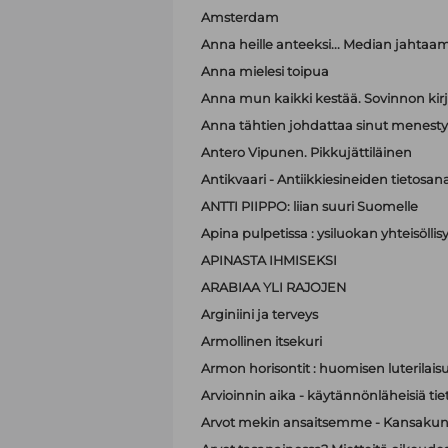
Amsterdam
Anna heille anteeksi... Median jahtaa
Anna mielesi toipua
Anna mun kaikki kestää. Sovinnon kir
Anna tähtien johdattaa sinut menest
Antero Vipunen. Pikkujättiläinen
Antikvaari - Antiikkiesineiden tietosana
ANTTI PIIPPO: liian suuri Suomelle
Apina pulpetissa : ysiluokan yhteisöllis
APINASTA IHMISEKSI
ARABIAA YLI RAJOJEN
Arginiini ja terveys
Armollinen itsekuri
Armon horisontit : huomisen luterilais
Arvioinnin aika - käytännönläheisiä t
Arvot mekin ansaitsemme - Kansakunt