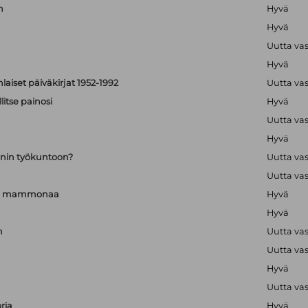
n
Hyvä
Hyvä
Uutta va
Hyvä
aiset päiväkirjat 1952-1992
Uutta va
itse painosi
Hyvä
Uutta va
Hyvä
nin työkuntoon?
Uutta va
Uutta va
a ja mammonaa
Hyvä
Hyvä
n
Uutta va
Uutta va
Hyvä
Uutta va
ria
Hyvä