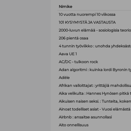
Nimike
10 vuotta nuorempi 10 viikossa
101 KYSYMYSTÄ JA VASTAUSTA
2000-luvun elämää - sosiologisia teor
206 pientä osaa
4 tunnin työviikko : unohda yhdeksästä
Aava UE 1
AC/DC - tulkoon rock
Adan algoritmi : kuinka lordi Byronin t
Adèle
Afrikan valloittajat : yrittäjiä mahdoll
Aika velikulta : Hannes Hynösen pitkä t
Aikuisen naisen seksi. : Tunteita, koke
Ainoat todelliset asiat - Vuosi elämästä
Airbnb : ansaitse asunnollasi
Aito onnellisuus