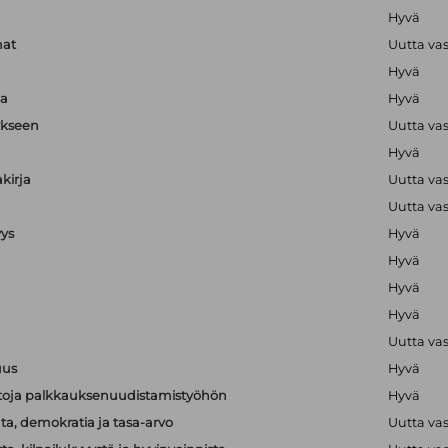
Hyvä
mat
Uutta va
Hyvä
ja
Hyvä
ykseen
Uutta va
Hyvä
kirja
Uutta va
Uutta va
yys
Hyvä
Hyvä
Hyvä
Hyvä
Uutta va
uus
Hyvä
ietoja palkkauksenuudistamistyöhön
Hyvä
a, demokratia ja tasa-arvo
Uutta va