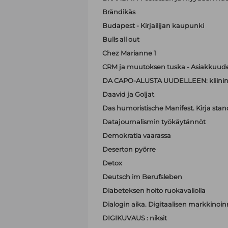
Brändikäs
Budapest - Kirjailijan kaupunki
Bulls all out
Chez Marianne 1
CRM ja muutoksen tuska - Asiakkuude
DA CAPO-ALUSTA UUDELLEEN: kliinin
Daavid ja Goljat
Das humoristische Manifest. Kirja sta
Datajournalismin työkäytännöt
Demokratia vaarassa
Deserton pyörre
Detox
Deutsch im Berufsleben
Diabeteksen hoito ruokavaliolla
Dialogin aika. Digitaalisen markkinoi
DIGIKUVAUS : niksit