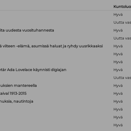
Kuntolu
Hyvä
Uutta va
ioita uudesta vuosituhannesta
Hyvä
Uutta va
 viiteen -elämä, asumissä haluat ja ryhdy uusrikkaaksi
Hyvä
Hyvä
Hyvä
ytär Ada Lovelace käynnisti digiajan
Hyvä
Uutta va
isuuksien mantereella
Hyvä
aival 1913-2015
Hyvä
muksia, nautintoja
Hyvä
Hyvä
Hyvä
Hyvä