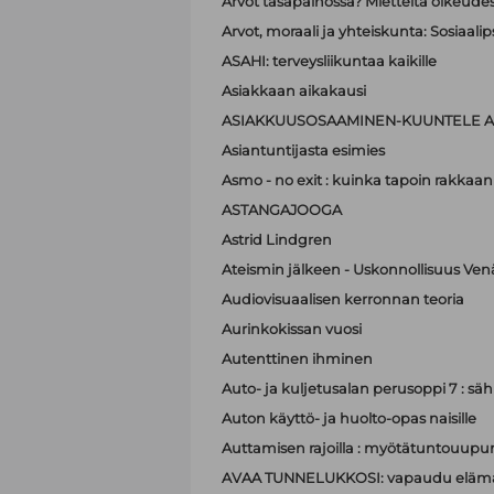
Arvot tasapainossa? Mietteitä oikeudest
Arvot, moraali ja yhteiskunta: Sosiaa
ASAHI: terveysliikuntaa kaikille
Asiakkaan aikakausi
ASIAKKUUSOSAAMINEN-KUUNTELE A
Asiantuntijasta esimies
Asmo - no exit : kuinka tapoin rakkaan
ASTANGAJOOGA
Astrid Lindgren
Ateismin jälkeen - Uskonnollisuus Ven
Audiovisuaalisen kerronnan teoria
Aurinkokissan vuosi
Autenttinen ihminen
Auto- ja kuljetusalan perusoppi 7 : sä
Auton käyttö- ja huolto-opas naisille
Auttamisen rajoilla : myötätuntouupum
AVAA TUNNELUKKOSI: vapaudu elämä