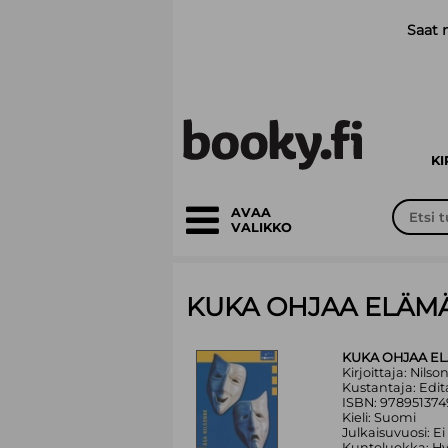
Siirry pääsisältöön
Saat 
K
AVAA
VALIKKO
KUKA OHJAA ELÄMÄ
KUKA OHJAA EL
Kirjoittaja: Nils
Kustantaja: Edit
ISBN: 97895137
Kieli: Suomi
Julkaisuvuosi: Ei
Kuntoluokka: H