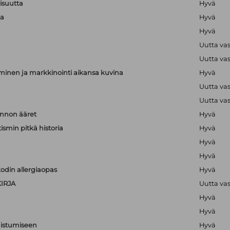
lisuutta
Hyvä
ta
Hyvä
Hyvä
Uutta va
Uutta va
minen ja markkinointi aikansa kuvina
Hyvä
Uutta va
Uutta va
nnon ääret
Hyvä
ismin pitkä historia
Hyvä
Hyvä
Hyvä
odin allergiaopas
Hyvä
IRJA
Uutta va
Hyvä
Hyvä
nistumiseen
Hyvä