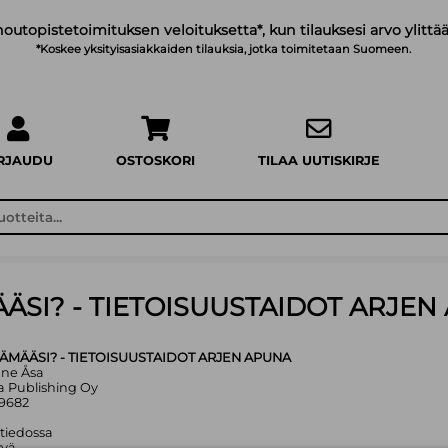
noutopistetoimituksen veloituksetta*, kun tilauksesi arvo ylittää
*Koskee yksityisasiakkaiden tilauksia, jotka toimitetaan Suomeen.
IRJAUDU
OSTOSKORI
TILAA UUTISKIRJE
ÄSI? - TIETOISUUSTAIDOT ARJEN
ÄMÄÄSI? - TIETOISUUSTAIDOT ARJEN APUNA
onne Åsa
a Publishing Oy
49682
 tiedossa
yvä