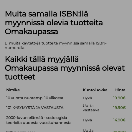
Muita samalla ISBN:llä
myynnissä olevia tuotteita
Omakaupassa
Ei muita käytettyjä tuotteita myynnissä samalla ISBN-
numerolla.
Kaikki tällä myyjällä
Omakaupassa myynnissä olevat
tuotteet
Nimike
Kuntoluokka
Hinta
10 vuotta nuorempi 10 viikossa
Hyvä
19.90€
Uutta
101 KYSYMYSTÄ JA VASTAUSTA
19.90€
vastaava
2000-luvun elämää - sosiologisia
Hyvä
14.90€
teorioita uudesta vuosituhannesta
Uutta