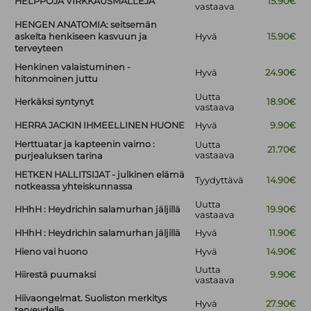
HELPPOJA VIRKKAUSMALLEJA
15.90€
vastaava
HENGEN ANATOMIA: seitsemän
askelta henkiseen kasvuun ja
Hyvä
15.90€
terveyteen
Henkinen valaistuminen -
Hyvä
24.90€
hitonmoinen juttu
Uutta
Herkäksi syntynyt
18.90€
vastaava
HERRA JACKIN IHMEELLINEN HUONE
Hyvä
9.90€
Herttuatar ja kapteenin vaimo :
Uutta
21.70€
vastaava
purjealuksen tarina
HETKEN HALLITSIJAT - julkinen elämä
Tyydyttävä
14.90€
notkeassa yhteiskunnassa
Uutta
HHhH : Heydrichin salamurhan jäljillä
19.90€
vastaava
HHhH : Heydrichin salamurhan jäljillä
Hyvä
11.90€
Hieno vai huono
Hyvä
14.90€
Uutta
Hiirestä puumaksi
9.90€
vastaava
Hiivaongelmat. Suoliston merkitys
Hyvä
27.90€
terveydelle