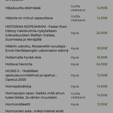
Uutta
Hiljaisuutta etsimässä
14.90€
vastaava
Uutta
Historia on minut vapauttava
14.90€
vastaava
HISTORIAA NOPEAMMIN - Faster than
history näkökulmia nykytaiteen
Hyvä
24.90€
tulevaisuuteen Baltian maissa,
Suomessa ja Venäjällä
Hitlerin uskottu, Rooseveltin avustaja :
Hyvä
18.90€
Ernst Hanfstaenglin uskomaton elämä
Hoitamalla hyvää oloa
Hyvä
16.90€
Hoitava hieronta
Hyvä
24.90€
HOJKS II - Yksilölliset
opetussuunnitelmat ja opetus -
Hyvä
12.90€
Opetus 2000
Homepäiväkirja
Hyvä
14.90€
Homopojan opas : Kaikki, mitä sinun
Uutta
14.90€
vastaava
tulee tietää. Ja vähän muutakin
Hormonidieetti
Hyvä
12.90€
Hormonien sota : miksi miehet eivät