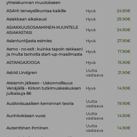
yhteiskunnan muutokseen
ASAHI: terveysliikuntaa kaikille
Hyvä
24.90€
Asiakkaan aikakausi
Hyvä
29.90€
ASIAKKUUSOSAAMINEN-KUUNTELE
Hyvä
24.90€
ASIAKASTASI
Asiantuntijasta esimies
Hyvä
27.90€
Asmo - no exit : kuinka tapoin rakkaani
Hyvä
17.90€
ja muita tarinoita start-up-maailmasta
ASTANGAJOOGA
Hyvä
15.90€
Uutta
Astrid Lindgren
21.90€
vastaava
Ateismin jälkeen - Uskonnollisuus
Venäjällä - Kirkon tutkimuskeskuksen
Hyvä
14.90€
julkaisuja 86
Uutta
Audiovisuaalisen kerronnan teoria
19.90€
vastaava
Uutta
Aurinkokissan vuosi
14.90€
vastaava
Uutta
Autenttinen ihminen
14.90€
vastaava