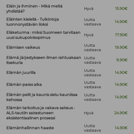
Eläin ja ihminen - Mikä meitä
Hyvä
15.90€
yhdistää?
Eläinten kielellä - Tulkintoja
Uutta
14.90€
vastaava
luonnonystävän iloksi
Eläketurma : miksi Suomeen tarvitaan
Hyvä
17.90€
uusi sukupolvisopimus
Uutta
Elämisen vaikeus
19.90€
vastaava
Elämä järjestykseen ilman rahtuakaan
Uutta
9.90€
vastaava
itsekuria
Uutta
Elämän juurilla
14.90€
vastaava
Uutta
Elämän paras aika
14.90€
vastaava
Elämän pelit ja kaunis sielu kauniissa
Uutta
14.90€
vastaava
kehossa
Elämän tarkoitus ja vakava sairaus :
ALS-tautiin sairastuneen
Hyvä
24.90€
eksistentiaalinen prosessi
Uutta
Elämänhallinnan haaste
14.90€
vastaava