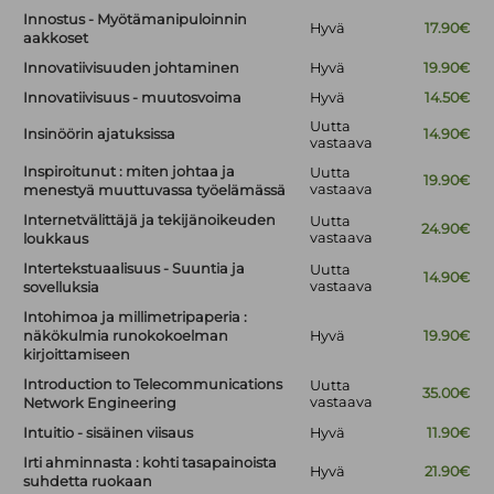
Innostus - Myötämanipuloinnin
Hyvä
17.90€
aakkoset
Innovatiivisuuden johtaminen
Hyvä
19.90€
Innovatiivisuus - muutosvoima
Hyvä
14.50€
Uutta
Insinöörin ajatuksissa
14.90€
vastaava
Inspiroitunut : miten johtaa ja
Uutta
19.90€
vastaava
menestyä muuttuvassa työelämässä
Internetvälittäjä ja tekijänoikeuden
Uutta
24.90€
vastaava
loukkaus
Intertekstuaalisuus - Suuntia ja
Uutta
14.90€
vastaava
sovelluksia
Intohimoa ja millimetripaperia :
näkökulmia runokokoelman
Hyvä
19.90€
kirjoittamiseen
Introduction to Telecommunications
Uutta
35.00€
vastaava
Network Engineering
Intuitio - sisäinen viisaus
Hyvä
11.90€
Irti ahminnasta : kohti tasapainoista
Hyvä
21.90€
suhdetta ruokaan