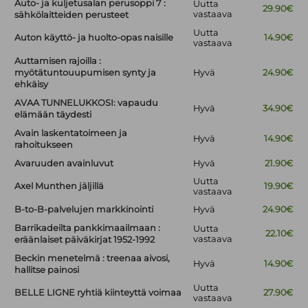
Auto- ja kuljetusalan perusoppi 7 :
Uutta
29.90€
vastaava
sähkölaitteiden perusteet
Uutta
Auton käyttö- ja huolto-opas naisille
14.90€
vastaava
Auttamisen rajoilla :
myötätuntouupumisen synty ja
Hyvä
24.90€
ehkäisy
AVAA TUNNELUKKOSI: vapaudu
Hyvä
34.90€
elämään täydesti
Avain laskentatoimeen ja
Hyvä
14.90€
rahoitukseen
Avaruuden avainluvut
Hyvä
21.90€
Uutta
Axel Munthen jäljillä
19.90€
vastaava
B-to-B-palvelujen markkinointi
Hyvä
24.90€
Barrikadeilta pankkimaailmaan :
Uutta
22.10€
vastaava
eräänlaiset päiväkirjat 1952-1992
Beckin menetelmä : treenaa aivosi,
Hyvä
14.90€
hallitse painosi
Uutta
BELLE LIGNE ryhtiä kiinteyttä voimaa
27.90€
vastaava