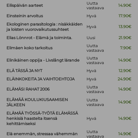
Uutta
Eilispäivän aarteet
14.90€
vastaava
Einsteinin arvoitus
Hyvä
17.90€
Ekologinen parasitologia : nisäkkäiden
Hyvä
13.90€
ja loisten vuorovaikutussuhteet
Elias Lönnrot - Elämä ja toiminta.
Uusi
21.90€
Uutta
Elimäen koko tarkoitus
7.90€
vastaava
Uutta
Elinikäinen oppija - Livslångt lärande
14.90€
vastaava
ELÄ TÄSSÄ JA NYT
Hyvä
12.90€
ELÄINKOKEITA JA VAIHTOEHTOJA
Hyvä
24.90€
Uutta
ELÄMÄSI RAHAT 2006
14.90€
vastaava
ELÄMÄÄ KOULUKIUSAAMISEN
Uutta
14.90€
vastaava
JÄLKEEN
ELÄMÄÄ TYÖSSÄ-TYÖTÄ ELÄMÄSSÄ
henkisiä haasteita itsensä
Hyvä
14.90€
kehittämiseksi
Uutta
Elä enemmän, stressaa vähemmän
14.90€
vastaava