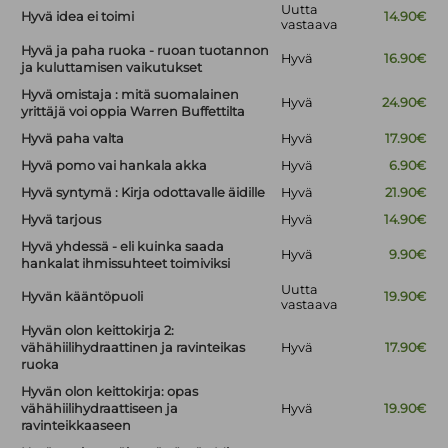
Uutta
Hyvä idea ei toimi
14.90€
vastaava
Hyvä ja paha ruoka - ruoan tuotannon
Hyvä
16.90€
ja kuluttamisen vaikutukset
Hyvä omistaja : mitä suomalainen
Hyvä
24.90€
yrittäjä voi oppia Warren Buffettilta
Hyvä paha valta
Hyvä
17.90€
Hyvä pomo vai hankala akka
Hyvä
6.90€
Hyvä syntymä : Kirja odottavalle äidille
Hyvä
21.90€
Hyvä tarjous
Hyvä
14.90€
Hyvä yhdessä - eli kuinka saada
Hyvä
9.90€
hankalat ihmissuhteet toimiviksi
Uutta
Hyvän kääntöpuoli
19.90€
vastaava
Hyvän olon keittokirja 2:
vähähiilihydraattinen ja ravinteikas
Hyvä
17.90€
ruoka
Hyvän olon keittokirja: opas
vähähiilihydraattiseen ja
Hyvä
19.90€
ravinteikkaaseen