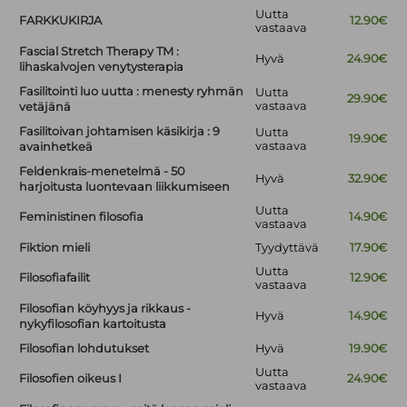
Uutta
FARKKUKIRJA
12.90€
vastaava
Fascial Stretch Therapy TM :
Hyvä
24.90€
lihaskalvojen venytysterapia
Fasilitointi luo uutta : menesty ryhmän
Uutta
29.90€
vastaava
vetäjänä
Fasilitoivan johtamisen käsikirja : 9
Uutta
19.90€
vastaava
avainhetkeä
Feldenkrais-menetelmä - 50
Hyvä
32.90€
harjoitusta luontevaan liikkumiseen
Uutta
Feministinen filosofia
14.90€
vastaava
Fiktion mieli
Tyydyttävä
17.90€
Uutta
Filosofiafailit
12.90€
vastaava
Filosofian köyhyys ja rikkaus -
Hyvä
14.90€
nykyfilosofian kartoitusta
Filosofian lohdutukset
Hyvä
19.90€
Uutta
Filosofien oikeus I
24.90€
vastaava