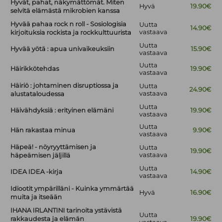
Hyvät, pahat, näkymättömät. Miten
Hyvä
19.90€
selvitä elämästä mikrobien kanssa
Hyvää pahaa rock n roll - Sosiologisia
Uutta
14.90€
vastaava
kirjoituksia rockista ja rockkulttuurista
Uutta
Hyvää yötä : apua univaikeuksiin
15.90€
vastaava
Uutta
Häirikkötehdas
19.90€
vastaava
Häiriö : johtaminen disruptiossa ja
Uutta
24.90€
vastaava
alustataloudessa
Uutta
Häivähdyksiä : erityinen elämäni
19.90€
vastaava
Uutta
Hän rakastaa minua
9.90€
vastaava
Häpeä! - nöyryyttämisen ja
Uutta
19.90€
vastaava
häpeämisen jäljillä
Uutta
IDEA IDEA -kirja
14.90€
vastaava
Idiootit ympärilläni - Kuinka ymmärtää
Hyvä
16.90€
muita ja itseään
IHANA IRLANTINI tarinoita ystävistä
Uutta
rakkaudesta ja elämän
19.90€