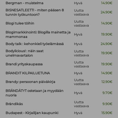
Bergman - muistelma
Hyvä
14.90€
BISNESATLEETTI - miten pääsen 8
Uutta
24.90€
vastaava
tunnin työkuntoon?
Uutta
Blogi tulee töihin
14.90€
vastaava
Blogimarkkinointi: Blogilla mainetta ja
Hyvä
19.90€
mammonaa
Body talk : kehonkieli työelämässä
Hyvä
24.90€
Bodylicious! : näin saat
Uutta
19.90€
vastaava
unelmavartalon
Uutta
Brandi yrityskaupassa
19.90€
vastaava
BRANDIT KILPAILUETUNA
Hyvä
14.90€
Uutta
Brandy: persoonan päiväkirja
12.90€
vastaava
BRÄNDÄTYT ostetaan ja myydään
Hyvä
9.70€
nuoria
Uutta
Brändikäs
9.90€
vastaava
Budapest - Kirjailijan kaupunki
Hyvä
15.90€