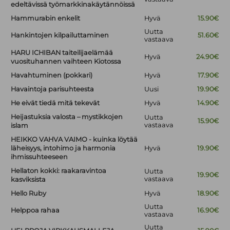
edeltävissä työmarkkinakäytännöissä
Hammurabin enkelit
Hyvä
15.90€
Uutta
Hankintojen kilpailuttaminen
51.60€
vastaava
HARU ICHIBAN taiteilijaelämää
Hyvä
24.90€
vuosituhannen vaihteen Kiotossa
Havahtuminen (pokkari)
Hyvä
17.90€
Havaintoja parisuhteesta
Uusi
19.90€
He eivät tiedä mitä tekevät
Hyvä
14.90€
Heijastuksia valosta – mystikkojen
Uutta
15.90€
vastaava
islam
HEIKKO VAHVA VAIMO - kuinka löytää
läheisyys, intohimo ja harmonia
Hyvä
19.90€
ihmissuhteeseen
Hellaton kokki: raakaravintoa
Uutta
19.90€
vastaava
kasviksista
Hello Ruby
Hyvä
18.90€
Uutta
Helppoa rahaa
16.90€
vastaava
Uutta