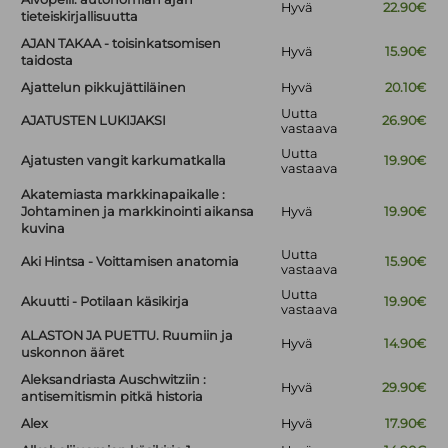
Hyvä
22.90€
tieteiskirjallisuutta
AJAN TAKAA - toisinkatsomisen
Hyvä
15.90€
taidosta
Ajattelun pikkujättiläinen
Hyvä
20.10€
Uutta
AJATUSTEN LUKIJAKSI
26.90€
vastaava
Uutta
Ajatusten vangit karkumatkalla
19.90€
vastaava
Akatemiasta markkinapaikalle :
Johtaminen ja markkinointi aikansa
Hyvä
19.90€
kuvina
Uutta
Aki Hintsa - Voittamisen anatomia
15.90€
vastaava
Uutta
Akuutti - Potilaan käsikirja
19.90€
vastaava
ALASTON JA PUETTU. Ruumiin ja
Hyvä
14.90€
uskonnon ääret
Aleksandriasta Auschwitziin :
Hyvä
29.90€
antisemitismin pitkä historia
Alex
Hyvä
17.90€