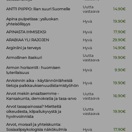
Uutta
ANTTI PIIPPO: liian suuri Suomelle
14.90€
vastaava
Apina pulpetissa : ysiluokan
Hyvä
19.90€
yhteisöllisyys
APINASTA IHMISEKSI
Hyvä
17.90€
ARABIAA YLI RAJOJEN
Hyvä
29.90€
Arginiini ja terveys
Hyvä
14.90€
Uutta
Armollinen itsekuri
19.90€
vastaava
Armon horisontit : huomisen
Hyvä
9.90€
luterilaisuus
Arvioinnin aika - käytännönläheisiä
Hyvä
19.90€
tietoja palkkauksenuudistamistyöhön
Arvot mekin ansaitsemme -
Uutta
16.90€
vastaava
Kansakunta, demokratia ja tasa-arvo
Arvot tasapainossa? Mietteitä
Uutta
oikeudesta, kilpailukyvystä ja
19.90€
vastaava
hyvinvoinnista
Arvot, moraali ja yhteiskunta:
Sosiaalipsykologisia näkökulmia
Hyvä
17.90€