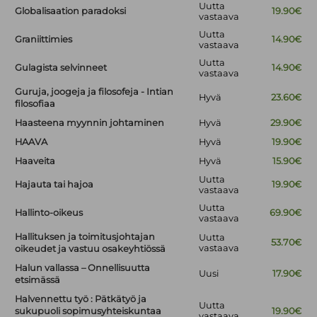
Uutta
Globalisaation paradoksi
19.90€
vastaava
Uutta
Graniittimies
14.90€
vastaava
Uutta
Gulagista selvinneet
14.90€
vastaava
Guruja, joogeja ja filosofeja - Intian
Hyvä
23.60€
filosofiaa
Haasteena myynnin johtaminen
Hyvä
29.90€
HAAVA
Hyvä
19.90€
Haaveita
Hyvä
15.90€
Uutta
Hajauta tai hajoa
19.90€
vastaava
Uutta
Hallinto-oikeus
69.90€
vastaava
Hallituksen ja toimitusjohtajan
Uutta
53.70€
vastaava
oikeudet ja vastuu osakeyhtiössä
Halun vallassa – Onnellisuutta
Uusi
17.90€
etsimässä
Halvennettu työ : Pätkätyö ja
Uutta
sukupuoli sopimusyhteiskuntaa
19.90€
vastaava