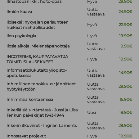
Ilmastopaniikki : hoito-opas
Hyvä
29.90€
Uutta
Ilmiön kaava
24.90€
vastaava
Iloiseksi : nykyajan parisuhteen
Hyvä
22.90€
huikeat mahdollisuudet
Ilon psykologia
Hyvä
19.90€
Uutta
Ilosia aikoja, Mielensäpahoittaja
9.90€
vastaava
INCOTERMS, KAUPPATAVAT JA
Hyvä
19.90€
TOIMITUSLAUSEKKEET
Informaatiolukutaito yliopisto-
Uutta
14.90€
vastaava
opetuksessa
Inhimillinen tehokkuus : jännitteet
Uutta
29.90€
vastaava
hyötykäyttöön
Uutta
Inhimillisiä kohtaamisia
15.90€
vastaava
Inkeriläisiä siirtämässä - Jussi ja Liisa
Uusi
19.90€
Tenkun päiväkirjat 1943-1944
Uutta
Inkerin itkuvirret - Ingrian Laments
29.90€
vastaava
Innostavat projektit
Hyvä
19.90€