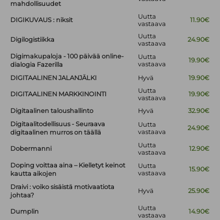
mahdollisuudet
Uutta
DIGIKUVAUS : niksit
11.90€
vastaava
Uutta
Digilogistiikka
24.90€
vastaava
Digimakupaloja - 100 päivää online-
Uutta
19.90€
vastaava
dialogia Fazerilla
DIGITAALINEN JALANJÄLKI
Hyvä
19.90€
Uutta
DIGITAALINEN MARKKINOINTI
19.90€
vastaava
Digitaalinen taloushallinto
Hyvä
32.90€
Digitaalitodellisuus - Seuraava
Uutta
24.90€
vastaava
digitaalinen murros on täällä
Uutta
Dobermanni
12.90€
vastaava
Doping voittaa aina – Kielletyt keinot
Uutta
15.90€
vastaava
kautta aikojen
Draivi : voiko sisäistä motivaatiota
Hyvä
25.90€
johtaa?
Uutta
Dumplin
14.90€
vastaava