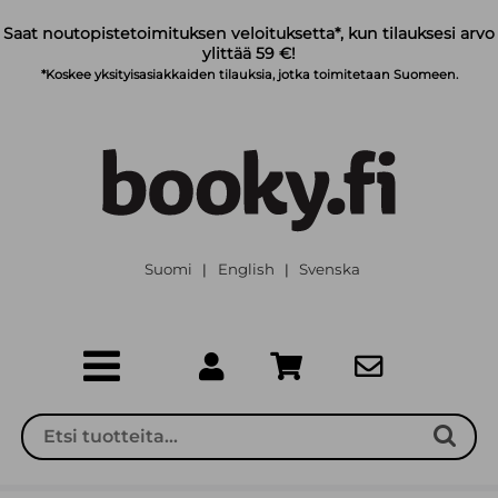
Siirry pääsisältöön
Saat noutopistetoimituksen veloituksetta*, kun tilauksesi arvo
ylittää 59 €!
*Koskee yksityisasiakkaiden tilauksia, jotka toimitetaan Suomeen.
Suomi
English
Svenska
|
|