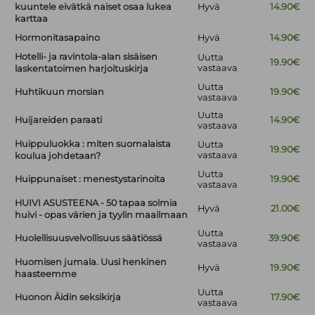
kuuntele eivätkä naiset osaa lukea
Hyvä
14.90€
karttaa
Hormonitasapaino
Hyvä
14.90€
Hotelli- ja ravintola-alan sisäisen
Uutta
19.90€
vastaava
laskentatoimen harjoituskirja
Uutta
Huhtikuun morsian
19.90€
vastaava
Uutta
Huijareiden paraati
14.90€
vastaava
Huippuluokka : miten suomalaista
Uutta
19.90€
vastaava
koulua johdetaan?
Uutta
Huippunaiset : menestystarinoita
19.90€
vastaava
HUIVI ASUSTEENA - 50 tapaa solmia
Hyvä
21.00€
huivi - opas värien ja tyylin maailmaan
Uutta
Huolellisuusvelvollisuus säätiössä
39.90€
vastaava
Huomisen jumala. Uusi henkinen
Hyvä
19.90€
haasteemme
Uutta
Huonon Äidin seksikirja
17.90€
vastaava