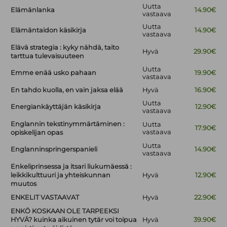
Uutta
Elämänlanka
14.90€
vastaava
Uutta
Elämäntaidon käsikirja
14.90€
vastaava
Elävä strategia : kyky nähdä, taito
Hyvä
29.90€
tarttua tulevaisuuteen
Uutta
Emme enää usko pahaan
19.90€
vastaava
En tahdo kuolla, en vain jaksa elää
Hyvä
16.90€
Uutta
Energiankäyttäjän käsikirja
12.90€
vastaava
Englannin tekstinymmärtäminen :
Uutta
17.90€
vastaava
opiskelijan opas
Uutta
Englanninspringerspanieli
14.90€
vastaava
Enkeliprinsessa ja itsari liukumäessä :
leikkikulttuuri ja yhteiskunnan
Hyvä
12.90€
muutos
ENKELIT VASTAAVAT
Hyvä
22.90€
ENKÖ KOSKAAN OLE TARPEEKSI
HYVÄ? kuinka aikuinen tytär voi toipua
Hyvä
39.90€