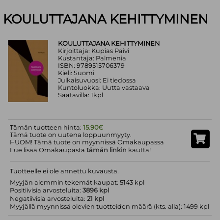
KOULUTTAJANA KEHITTYMINEN
KOULUTTAJANA KEHITTYMINEN
Kirjoittaja: Kupias Päivi
Kustantaja: Palmenia
ISBN: 9789515706379
Kieli: Suomi
Julkaisuvuosi: Ei tiedossa
Kuntoluokka: Uutta vastaava
Saatavilla: 1kpl
Tämän tuotteen hinta:
15.90€
Tämä tuote on uutena loppuunmyyty.
HUOM! Tämä tuote on myynnissä Omakaupassa
Lue lisää Omakaupasta
tämän linkin
kautta!
Tuotteelle ei ole annettu kuvausta.
Myyjän aiemmin tekemät kaupat: 5143 kpl
Positiivisia arvosteluita:
3896 kpl
Negatiivisia arvosteluita:
21 kpl
Myyjällä myynnissä olevien tuotteiden määrä (kts. alla): 1499 kpl