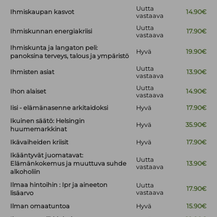
Uutta
Ihmiskaupan kasvot
14.90€
vastaava
Uutta
Ihmiskunnan energiakriisi
17.90€
vastaava
Ihmiskunta ja langaton peli:
Hyvä
19.90€
panoksina terveys, talous ja ympäristö
Uutta
Ihmisten asiat
13.90€
vastaava
Uutta
Ihon alaiset
14.90€
vastaava
Iisi - elämänasenne arkitaidoksi
Hyvä
17.90€
Ikuinen säätö: Helsingin
Hyvä
35.90€
huumemarkkinat
Ikävaiheiden kriisit
Hyvä
17.90€
Ikääntyvät juomatavat:
Uutta
Elämänkokemus ja muuttuva suhde
13.90€
vastaava
alkoholiin
Ilmaa hintoihin : Ipr ja aineeton
Uutta
17.90€
vastaava
lisäarvo
Ilman omaatuntoa
Hyvä
15.90€