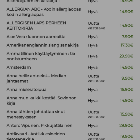
Alkoholijuomien käsikirja 1
Hyvä
14.90€
ALLERGIAN ABC - Kodin allergiaopas
Hyvä
14.90€
kodin allergiaopas
ALLERGISEN LAPSIPERHEEN
Uutta
14.90€
vastaava
KEITTOKIRJA
Aloe Vera : luonnon aarreaitta
Hyvä
7.90€
Amerikanenglannin slangisanakirja
Hyvä
17.30€
Ammatillinen käyttäytyminen : tie
Hyvä
29.90€
onnistumiseen
Amsterdam
Hyvä
14.90€
Anna heille anteeksi... Median
Uutta
9.90€
vastaava
jahtaamat
Anna mielesi toipua
Hyvä
15.90€
Anna mun kaikki kestää. Sovinnon
Hyvä
14.90€
kirja
Anna tähtien johdattaa sinut
Uutta
15.90€
vastaava
menestykseen
Antero Vipunen. Pikkujättiläinen
Hyvä
29.90€
Antikvaari - Antiikkiesineiden
Uutta
19.90€
vastaava
tietosanakirja