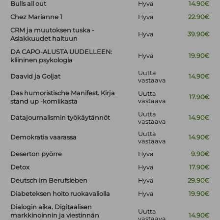
Bulls all out
Hyvä
14.90€
Chez Marianne 1
Hyvä
22.90€
CRM ja muutoksen tuska -
Hyvä
39.90€
Asiakkuudet haltuun
DA CAPO-ALUSTA UUDELLEEN:
Hyvä
19.90€
kliininen psykologia
Uutta
Daavid ja Goljat
14.90€
vastaava
Das humoristische Manifest. Kirja
Uutta
17.90€
vastaava
stand up -komiikasta
Uutta
Datajournalismin työkäytännöt
14.90€
vastaava
Uutta
Demokratia vaarassa
14.90€
vastaava
Deserton pyörre
Hyvä
9.90€
Detox
Hyvä
17.90€
Deutsch im Berufsleben
Hyvä
29.90€
Diabeteksen hoito ruokavaliolla
Hyvä
19.90€
Dialogin aika. Digitaalisen
Uutta
markkinoinnin ja viestinnän
14.90€
vastaava