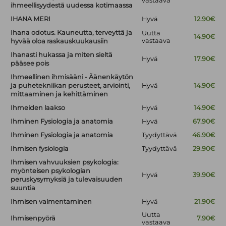
vastaava
ihmeellisyydestä uudessa kotimaassa
IHANA MERI
Hyvä
12.90€
Ihana odotus. Kauneutta, terveyttä ja
Uutta
14.90€
vastaava
hyvää oloa raskauskuukausiin
Ihanasti hukassa ja miten sieltä
Hyvä
17.90€
pääsee pois
Ihmeellinen ihmisääni - Äänenkäytön
ja puhetekniikan perusteet, arviointi,
Hyvä
14.90€
mittaaminen ja kehittäminen
Ihmeiden laakso
Hyvä
14.90€
Ihminen Fysiologia ja anatomia
Hyvä
67.90€
Ihminen Fysiologia ja anatomia
Tyydyttävä
46.90€
Ihmisen fysiologia
Tyydyttävä
29.90€
Ihmisen vahvuuksien psykologia:
myönteisen psykologian
Hyvä
39.90€
peruskysymyksiä ja tulevaisuuden
suuntia
Ihmisen valmentaminen
Hyvä
21.90€
Uutta
Ihmisenpyörä
7.90€
vastaava