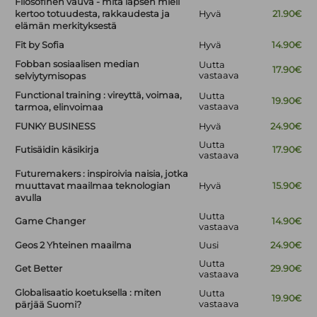
Filosofinen vauva - mitä lapsen mieli
kertoo totuudesta, rakkaudesta ja
Hyvä
21.90€
elämän merkityksestä
Fit by Sofia
Hyvä
14.90€
Fobban sosiaalisen median
Uutta
17.90€
vastaava
selviytymisopas
Functional training : vireyttä, voimaa,
Uutta
19.90€
vastaava
tarmoa, elinvoimaa
FUNKY BUSINESS
Hyvä
24.90€
Uutta
Futisäidin käsikirja
17.90€
vastaava
Futuremakers : inspiroivia naisia, jotka
muuttavat maailmaa teknologian
Hyvä
15.90€
avulla
Uutta
Game Changer
14.90€
vastaava
Geos 2 Yhteinen maailma
Uusi
24.90€
Uutta
Get Better
29.90€
vastaava
Globalisaatio koetuksella : miten
Uutta
19.90€
vastaava
pärjää Suomi?