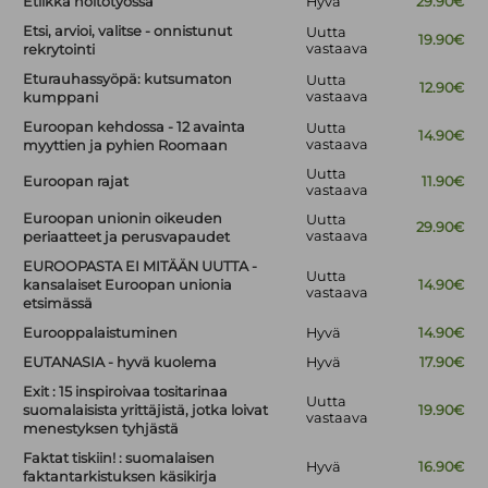
Etiikka hoitotyössä
Hyvä
29.90€
Etsi, arvioi, valitse - onnistunut
Uutta
19.90€
vastaava
rekrytointi
Eturauhassyöpä: kutsumaton
Uutta
12.90€
vastaava
kumppani
Euroopan kehdossa - 12 avainta
Uutta
14.90€
vastaava
myyttien ja pyhien Roomaan
Uutta
Euroopan rajat
11.90€
vastaava
Euroopan unionin oikeuden
Uutta
29.90€
vastaava
periaatteet ja perusvapaudet
EUROOPASTA EI MITÄÄN UUTTA -
Uutta
kansalaiset Euroopan unionia
14.90€
vastaava
etsimässä
Eurooppalaistuminen
Hyvä
14.90€
EUTANASIA - hyvä kuolema
Hyvä
17.90€
Exit : 15 inspiroivaa tositarinaa
Uutta
suomalaisista yrittäjistä, jotka loivat
19.90€
vastaava
menestyksen tyhjästä
Faktat tiskiin! : suomalaisen
Hyvä
16.90€
faktantarkistuksen käsikirja