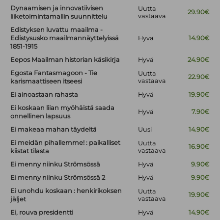
Dynaamisen ja innovatiivisen
Uutta
29.90€
vastaava
liiketoimintamallin suunnittelu
Edistyksen luvattu maailma -
Edistysusko maailmannäyttelyissä
Hyvä
14.90€
1851-1915
Eepos Maailman historian käsikirja
Hyvä
24.90€
Egosta Fantasmagoon - Tie
Uutta
22.90€
vastaava
karismaattiseen itseesi
Ei ainoastaan rahasta
Hyvä
19.90€
Ei koskaan liian myöhäistä saada
Hyvä
7.90€
onnellinen lapsuus
Ei makeaa mahan täydeltä
Uusi
14.90€
Ei meidän pihallemme! : paikalliset
Uutta
16.90€
vastaava
kiistat tilasta
Ei menny niinku Strömsössä
Hyvä
9.90€
Ei menny niinku Strömsössä 2
Hyvä
9.90€
Ei unohdu koskaan : henkirikoksen
Uutta
19.90€
vastaava
jäljet
Ei, rouva presidentti
Hyvä
14.90€