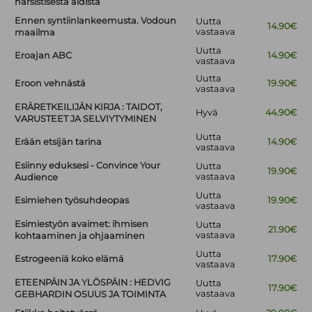
narsistisesta äidistä
Ennen syntiinlankeemusta. Vodoun
Uutta
14.90€
vastaava
maailma
Uutta
Eroajan ABC
14.90€
vastaava
Uutta
Eroon vehnästä
19.90€
vastaava
ERÄRETKEILIJÄN KIRJA : TAIDOT,
Hyvä
44.90€
VARUSTEET JA SELVIYTYMINEN
Uutta
Erään etsijän tarina
14.90€
vastaava
Esiinny eduksesi - Convince Your
Uutta
19.90€
vastaava
Audience
Uutta
Esimiehen työsuhdeopas
19.90€
vastaava
Esimiestyön avaimet: ihmisen
Uutta
21.90€
vastaava
kohtaaminen ja ohjaaminen
Uutta
Estrogeeniä koko elämä
17.90€
vastaava
ETEENPÄIN JA YLÖSPÄIN : HEDVIG
Uutta
17.90€
vastaava
GEBHARDIN OSUUS JA TOIMINTA