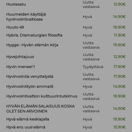
Uutta
Huorasatu
12.90€
vastaava
Huumeiden käyttäjä
Hyvä
14.90€
hyvinvointivaltiossa
Huuto 49
Hyvä
19.90€
Hybris. Dramaturgian filosofia
Hyvä
11.90€
Uutta
Hygge : Hyvän elämän kirja
19.90€
vastaava
Uutta
Hyvejohtajuus
12.90€
vastaava
Hyvin menee! 1
Tyydyttävä
17.90€
Uutta
Hyvinvointia venyttelystä
17.90€
vastaava
Hyvinvointityön ammatit
Hyvä
14.90€
Uutta
Hyvinvointivaltion kulttuurintutkimus
19.90€
vastaava
HYVÄN ELÄMÄN SALAISUUS KOSKA
Uutta
14.90€
vastaava
OLET SEN ARVOINEN
Hyvä elämä keskiajalla
Hyvä
19.90€
Hyvä ero: uusi elämä
Hyvä
15.90€