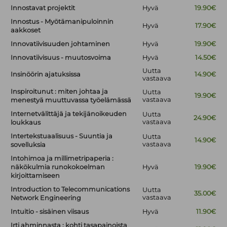
Innostavat projektit
Hyvä
19.90€
Innostus - Myötämanipuloinnin
Hyvä
17.90€
aakkoset
Innovatiivisuuden johtaminen
Hyvä
19.90€
Innovatiivisuus - muutosvoima
Hyvä
14.50€
Uutta
Insinöörin ajatuksissa
14.90€
vastaava
Inspiroitunut : miten johtaa ja
Uutta
19.90€
vastaava
menestyä muuttuvassa työelämässä
Internetvälittäjä ja tekijänoikeuden
Uutta
24.90€
vastaava
loukkaus
Intertekstuaalisuus - Suuntia ja
Uutta
14.90€
vastaava
sovelluksia
Intohimoa ja millimetripaperia :
näkökulmia runokokoelman
Hyvä
19.90€
kirjoittamiseen
Introduction to Telecommunications
Uutta
35.00€
vastaava
Network Engineering
Intuitio - sisäinen viisaus
Hyvä
11.90€
Irti ahminnasta : kohti tasapainoista