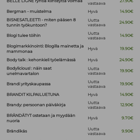
BELLE LIGNE ryhtiä kiinteyttä voimaa
27.90€
vastaava
Bergman - muistelma
Hyvä
14.90€
BISNESATLEETTI - miten pääsen 8
Uutta
24.90€
vastaava
tunnin työkuntoon?
Uutta
Blogi tulee töihin
14.90€
vastaava
Blogimarkkinointi: Blogilla mainetta ja
Hyvä
19.90€
mammonaa
Body talk : kehonkieli työelämässä
Hyvä
24.90€
Bodylicious! : näin saat
Uutta
19.90€
vastaava
unelmavartalon
Uutta
Brandi yrityskaupassa
19.90€
vastaava
BRANDIT KILPAILUETUNA
Hyvä
14.90€
Uutta
Brandy: persoonan päiväkirja
12.90€
vastaava
BRÄNDÄTYT ostetaan ja myydään
Hyvä
9.70€
nuoria
Uutta
Brändikäs
9.90€
vastaava