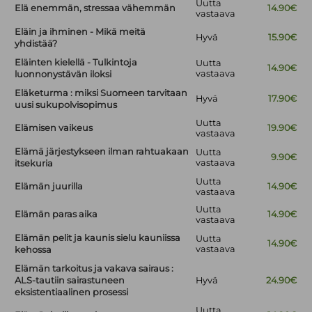
Uutta
Elä enemmän, stressaa vähemmän
14.90€
vastaava
Eläin ja ihminen - Mikä meitä
Hyvä
15.90€
yhdistää?
Eläinten kielellä - Tulkintoja
Uutta
14.90€
vastaava
luonnonystävän iloksi
Eläketurma : miksi Suomeen tarvitaan
Hyvä
17.90€
uusi sukupolvisopimus
Uutta
Elämisen vaikeus
19.90€
vastaava
Elämä järjestykseen ilman rahtuakaan
Uutta
9.90€
vastaava
itsekuria
Uutta
Elämän juurilla
14.90€
vastaava
Uutta
Elämän paras aika
14.90€
vastaava
Elämän pelit ja kaunis sielu kauniissa
Uutta
14.90€
vastaava
kehossa
Elämän tarkoitus ja vakava sairaus :
ALS-tautiin sairastuneen
Hyvä
24.90€
eksistentiaalinen prosessi
Uutta