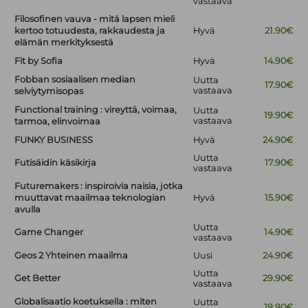
vastaava
Filosofinen vauva - mitä lapsen mieli
kertoo totuudesta, rakkaudesta ja
Hyvä
21.90€
elämän merkityksestä
Fit by Sofia
Hyvä
14.90€
Fobban sosiaalisen median
Uutta
17.90€
vastaava
selviytymisopas
Functional training : vireyttä, voimaa,
Uutta
19.90€
vastaava
tarmoa, elinvoimaa
FUNKY BUSINESS
Hyvä
24.90€
Uutta
Futisäidin käsikirja
17.90€
vastaava
Futuremakers : inspiroivia naisia, jotka
muuttavat maailmaa teknologian
Hyvä
15.90€
avulla
Uutta
Game Changer
14.90€
vastaava
Geos 2 Yhteinen maailma
Uusi
24.90€
Uutta
Get Better
29.90€
vastaava
Globalisaatio koetuksella : miten
Uutta
19.90€