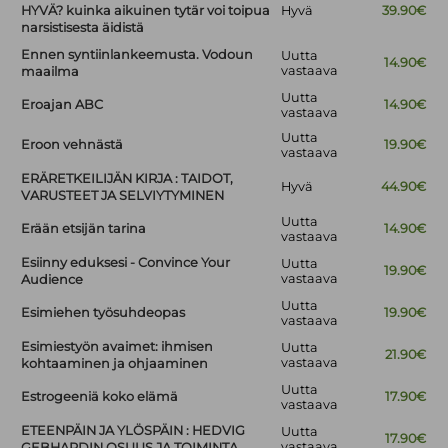
HYVÄ? kuinka aikuinen tytär voi toipua
Hyvä
39.90€
narsistisesta äidistä
Ennen syntiinlankeemusta. Vodoun
Uutta
14.90€
vastaava
maailma
Uutta
Eroajan ABC
14.90€
vastaava
Uutta
Eroon vehnästä
19.90€
vastaava
ERÄRETKEILIJÄN KIRJA : TAIDOT,
Hyvä
44.90€
VARUSTEET JA SELVIYTYMINEN
Uutta
Erään etsijän tarina
14.90€
vastaava
Esiinny eduksesi - Convince Your
Uutta
19.90€
vastaava
Audience
Uutta
Esimiehen työsuhdeopas
19.90€
vastaava
Esimiestyön avaimet: ihmisen
Uutta
21.90€
vastaava
kohtaaminen ja ohjaaminen
Uutta
Estrogeeniä koko elämä
17.90€
vastaava
ETEENPÄIN JA YLÖSPÄIN : HEDVIG
Uutta
17.90€
vastaava
GEBHARDIN OSUUS JA TOIMINTA