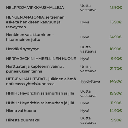
Uutta
HELPPOJA VIRKKAUSMALLEJA
15.90€
vastaava
HENGEN ANATOMIA: seitsemän
askelta henkiseen kasvuun ja
Hyvä
15.90€
terveyteen
Henkinen valaistuminen -
Hyvä
24.90€
hitonmoinen juttu
Uutta
Herkäksi syntynyt
18.90€
vastaava
HERRA JACKIN IHMEELLINEN HUONE
Hyvä
9.90€
Herttuatar ja kapteenin vaimo :
Uutta
21.70€
vastaava
purjealuksen tarina
HETKEN HALLITSIJAT - julkinen elämä
Tyydyttävä
14.90€
notkeassa yhteiskunnassa
Uutta
HHhH : Heydrichin salamurhan jäljillä
19.90€
vastaava
HHhH : Heydrichin salamurhan jäljillä
Hyvä
11.90€
Hieno vai huono
Hyvä
14.90€
Uutta
Hiirestä puumaksi
9.90€
vastaava