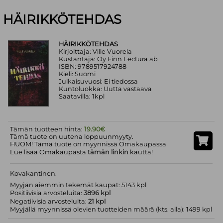
HÄIRIKKÖTEHDAS
HÄIRIKKÖTEHDAS
Kirjoittaja: Ville Vuorela
Kustantaja: Oy Finn Lectura ab
ISBN: 9789517924788
Kieli: Suomi
Julkaisuvuosi: Ei tiedossa
Kuntoluokka: Uutta vastaava
Saatavilla: 1kpl
Tämän tuotteen hinta:
19.90€
Tämä tuote on uutena loppuunmyyty.
HUOM! Tämä tuote on myynnissä Omakaupassa
Lue lisää Omakaupasta
tämän linkin
kautta!
Kovakantinen.
Myyjän aiemmin tekemät kaupat: 5143 kpl
Positiivisia arvosteluita:
3896 kpl
Negatiivisia arvosteluita:
21 kpl
Myyjällä myynnissä olevien tuotteiden määrä (kts. alla): 1499 kpl