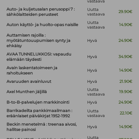
vastaava
Auto- ja kuljetusalan perusoppi 7 :
Uutta
29.90€
vastaava
sähkölaitteiden perusteet
Uutta
Auton käyttö- ja huolto-opas naisille
14.90€
vastaava
Auttamisen rajoilla :
myötätuntouupumisen synty ja
Hyvä
24.90€
ehkäisy
AVAA TUNNELUKKOSI: vapaudu
Hyvä
34.90€
elämään täydesti
Avain laskentatoimeen ja
Hyvä
14.90€
rahoitukseen
Avaruuden avainluvut
Hyvä
21.90€
Uutta
Axel Munthen jäljillä
19.90€
vastaava
B-to-B-palvelujen markkinointi
Hyvä
24.90€
Barrikadeilta pankkimaailmaan :
Uutta
22.10€
vastaava
eräänlaiset päiväkirjat 1952-1992
Beckin menetelmä : treenaa aivosi,
Hyvä
14.90€
hallitse painosi
Uutta