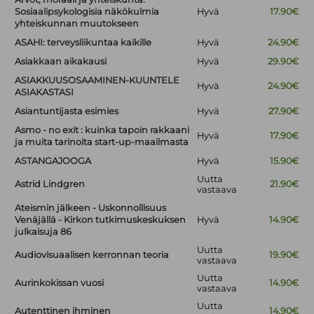
Sosiaalipsykologisia näkökulmia
Hyvä
17.90€
yhteiskunnan muutokseen
ASAHI: terveysliikuntaa kaikille
Hyvä
24.90€
Asiakkaan aikakausi
Hyvä
29.90€
ASIAKKUUSOSAAMINEN-KUUNTELE
Hyvä
24.90€
ASIAKASTASI
Asiantuntijasta esimies
Hyvä
27.90€
Asmo - no exit : kuinka tapoin rakkaani
Hyvä
17.90€
ja muita tarinoita start-up-maailmasta
ASTANGAJOOGA
Hyvä
15.90€
Uutta
Astrid Lindgren
21.90€
vastaava
Ateismin jälkeen - Uskonnollisuus
Venäjällä - Kirkon tutkimuskeskuksen
Hyvä
14.90€
julkaisuja 86
Uutta
Audiovisuaalisen kerronnan teoria
19.90€
vastaava
Uutta
Aurinkokissan vuosi
14.90€
vastaava
Uutta
Autenttinen ihminen
14.90€