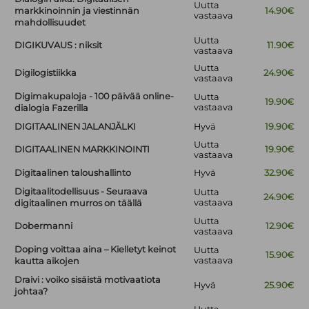
Uutta
markkinoinnin ja viestinnän
14.90€
vastaava
mahdollisuudet
Uutta
DIGIKUVAUS : niksit
11.90€
vastaava
Uutta
Digilogistiikka
24.90€
vastaava
Digimakupaloja - 100 päivää online-
Uutta
19.90€
vastaava
dialogia Fazerilla
DIGITAALINEN JALANJÄLKI
Hyvä
19.90€
Uutta
DIGITAALINEN MARKKINOINTI
19.90€
vastaava
Digitaalinen taloushallinto
Hyvä
32.90€
Digitaalitodellisuus - Seuraava
Uutta
24.90€
vastaava
digitaalinen murros on täällä
Uutta
Dobermanni
12.90€
vastaava
Doping voittaa aina – Kielletyt keinot
Uutta
15.90€
vastaava
kautta aikojen
Draivi : voiko sisäistä motivaatiota
Hyvä
25.90€
johtaa?