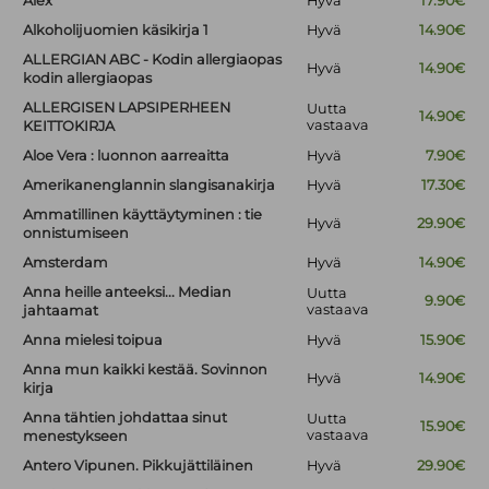
Alex
Hyvä
17.90€
Alkoholijuomien käsikirja 1
Hyvä
14.90€
ALLERGIAN ABC - Kodin allergiaopas
Hyvä
14.90€
kodin allergiaopas
ALLERGISEN LAPSIPERHEEN
Uutta
14.90€
vastaava
KEITTOKIRJA
Aloe Vera : luonnon aarreaitta
Hyvä
7.90€
Amerikanenglannin slangisanakirja
Hyvä
17.30€
Ammatillinen käyttäytyminen : tie
Hyvä
29.90€
onnistumiseen
Amsterdam
Hyvä
14.90€
Anna heille anteeksi... Median
Uutta
9.90€
vastaava
jahtaamat
Anna mielesi toipua
Hyvä
15.90€
Anna mun kaikki kestää. Sovinnon
Hyvä
14.90€
kirja
Anna tähtien johdattaa sinut
Uutta
15.90€
vastaava
menestykseen
Antero Vipunen. Pikkujättiläinen
Hyvä
29.90€