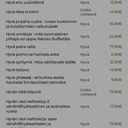
Hyvä ero: uusi elämä
Hyvä
15.90€
Uutta
Hyvä idea ei toimi
14.90€
vastaava
Hyvä ja paha ruoka - ruoan tuotannon
Hyvä
16.90€
ja kuluttamisen vaikutukset
Hyvä omistaja : mitä suomalainen
Hyvä
24.90€
yrittäjä voi oppia Warren Buffettilta
Hyvä paha valta
Hyvä
17.90€
Hyvä pomo vai hankala akka
Hyvä
6.90€
Hyvä syntymä : Kirja odottavalle äidille
Hyvä
21.90€
Hyvä tarjous
Hyvä
14.90€
Hyvä yhdessä - eli kuinka saada
Hyvä
9.90€
hankalat ihmissuhteet toimiviksi
Uutta
Hyvän kääntöpuoli
19.90€
vastaava
Hyvän olon keittokirja 2:
vähähiilihydraattinen ja ravinteikas
Hyvä
17.90€
ruoka
Hyvän olon keittokirja: opas
vähähiilihydraattiseen ja
Hyvä
19.90€