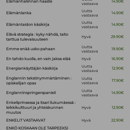
Elämänhallinnan haaste
14.90€
vastaava
Uutta
Elämänlanka
14.90€
vastaava
Uutta
Elämäntaidon käsikirja
14.90€
vastaava
Elävä strategia : kyky nähdä, taito
Hyvä
29.90€
tarttua tulevaisuuteen
Uutta
Emme enää usko pahaan
19.90€
vastaava
En tahdo kuolla, en vain jaksa elää
Hyvä
16.90€
Uutta
Energiankäyttäjän käsikirja
12.90€
vastaava
Englannin tekstinymmärtäminen :
Uutta
17.90€
vastaava
opiskelijan opas
Uutta
Englanninspringerspanieli
14.90€
vastaava
Enkeliprinsessa ja itsari liukumäessä :
leikkikulttuuri ja yhteiskunnan
Hyvä
12.90€
muutos
ENKELIT VASTAAVAT
Hyvä
22.90€
ENKÖ KOSKAAN OLE TARPEEKSI