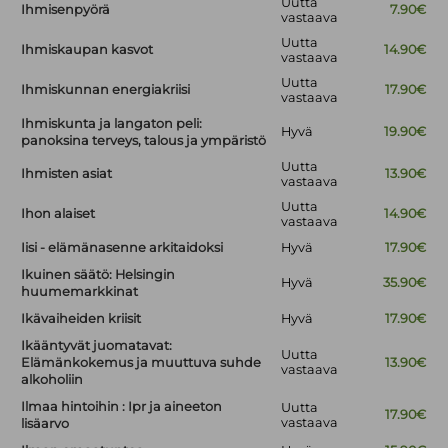
Uutta
Ihmisenpyörä
7.90€
vastaava
Uutta
Ihmiskaupan kasvot
14.90€
vastaava
Uutta
Ihmiskunnan energiakriisi
17.90€
vastaava
Ihmiskunta ja langaton peli:
Hyvä
19.90€
panoksina terveys, talous ja ympäristö
Uutta
Ihmisten asiat
13.90€
vastaava
Uutta
Ihon alaiset
14.90€
vastaava
Iisi - elämänasenne arkitaidoksi
Hyvä
17.90€
Ikuinen säätö: Helsingin
Hyvä
35.90€
huumemarkkinat
Ikävaiheiden kriisit
Hyvä
17.90€
Ikääntyvät juomatavat:
Uutta
Elämänkokemus ja muuttuva suhde
13.90€
vastaava
alkoholiin
Ilmaa hintoihin : Ipr ja aineeton
Uutta
17.90€
vastaava
lisäarvo