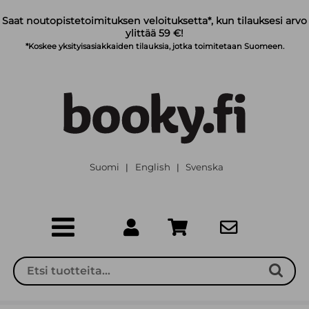
Siirry pääsisältöön
Saat noutopistetoimituksen veloituksetta*, kun tilauksesi arvo
ylittää 59 €!
*Koskee yksityisasiakkaiden tilauksia, jotka toimitetaan Suomeen.
Suomi
English
Svenska
|
|