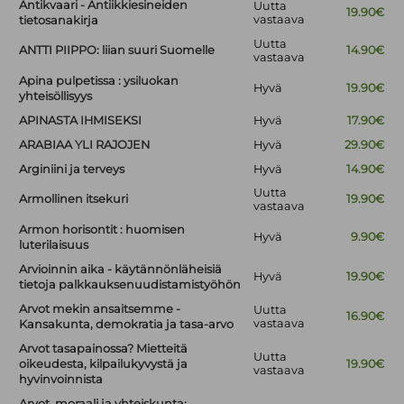
Antikvaari - Antiikkiesineiden
Uutta
19.90€
vastaava
tietosanakirja
Uutta
ANTTI PIIPPO: liian suuri Suomelle
14.90€
vastaava
Apina pulpetissa : ysiluokan
Hyvä
19.90€
yhteisöllisyys
APINASTA IHMISEKSI
Hyvä
17.90€
ARABIAA YLI RAJOJEN
Hyvä
29.90€
Arginiini ja terveys
Hyvä
14.90€
Uutta
Armollinen itsekuri
19.90€
vastaava
Armon horisontit : huomisen
Hyvä
9.90€
luterilaisuus
Arvioinnin aika - käytännönläheisiä
Hyvä
19.90€
tietoja palkkauksenuudistamistyöhön
Arvot mekin ansaitsemme -
Uutta
16.90€
vastaava
Kansakunta, demokratia ja tasa-arvo
Arvot tasapainossa? Mietteitä
Uutta
oikeudesta, kilpailukyvystä ja
19.90€
vastaava
hyvinvoinnista
Arvot, moraali ja yhteiskunta: