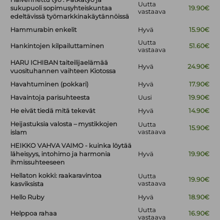
Uutta
sukupuoli sopimusyhteiskuntaa
19.90€
vastaava
edeltävissä työmarkkinakäytännöissä
Hammurabin enkelit
Hyvä
15.90€
Uutta
Hankintojen kilpailuttaminen
51.60€
vastaava
HARU ICHIBAN taiteilijaelämää
Hyvä
24.90€
vuosituhannen vaihteen Kiotossa
Havahtuminen (pokkari)
Hyvä
17.90€
Havaintoja parisuhteesta
Uusi
19.90€
He eivät tiedä mitä tekevät
Hyvä
14.90€
Heijastuksia valosta – mystikkojen
Uutta
15.90€
vastaava
islam
HEIKKO VAHVA VAIMO - kuinka löytää
läheisyys, intohimo ja harmonia
Hyvä
19.90€
ihmissuhteeseen
Hellaton kokki: raakaravintoa
Uutta
19.90€
vastaava
kasviksista
Hello Ruby
Hyvä
18.90€
Uutta
Helppoa rahaa
16.90€
vastaava