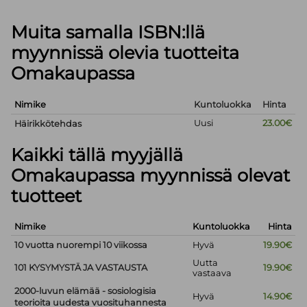
Muita samalla ISBN:llä
myynnissä olevia tuotteita
Omakaupassa
Nimike
Kuntoluokka
Hinta
Uusi
23.00€
Häirikkötehdas
Kaikki tällä myyjällä
Omakaupassa myynnissä olevat
tuotteet
Nimike
Kuntoluokka
Hinta
10 vuotta nuorempi 10 viikossa
Hyvä
19.90€
Uutta
101 KYSYMYSTÄ JA VASTAUSTA
19.90€
vastaava
2000-luvun elämää - sosiologisia
Hyvä
14.90€
teorioita uudesta vuosituhannesta