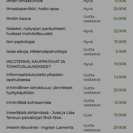
Ilman omaatuntoa
Hyvä
15.90€
Ilmastopaniikki : hoito-opas
Hyvä
29.90€
Uutta
Ilmiön kaava
24.90€
vastaava
Iloiseksi : nykyajan parisuhteen
Hyvä
22.90€
huikeat mahdollisuudet
Ilon psykologia
Hyvä
19.90€
Uutta
Ilosia aikoja, Mielensäpahoittaja
9.90€
vastaava
INCOTERMS, KAUPPATAVAT JA
Hyvä
19.90€
TOIMITUSLAUSEKKEET
Informaatiolukutaito yliopisto-
Uutta
14.90€
vastaava
opetuksessa
Inhimillinen tehokkuus : jännitteet
Uutta
29.90€
vastaava
hyötykäyttöön
Uutta
Inhimillisiä kohtaamisia
15.90€
vastaava
Inkeriläisiä siirtämässä - Jussi ja Liisa
Uusi
19.90€
Tenkun päiväkirjat 1943-1944
Uutta
Inkerin itkuvirret - Ingrian Laments
29.90€
vastaava