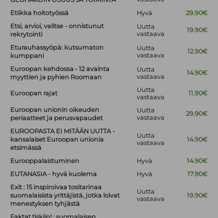
Etiikka hoitotyössä
Hyvä
29.90€
Etsi, arvioi, valitse - onnistunut
Uutta
19.90€
vastaava
rekrytointi
Eturauhassyöpä: kutsumaton
Uutta
12.90€
vastaava
kumppani
Euroopan kehdossa - 12 avainta
Uutta
14.90€
vastaava
myyttien ja pyhien Roomaan
Uutta
Euroopan rajat
11.90€
vastaava
Euroopan unionin oikeuden
Uutta
29.90€
vastaava
periaatteet ja perusvapaudet
EUROOPASTA EI MITÄÄN UUTTA -
Uutta
kansalaiset Euroopan unionia
14.90€
vastaava
etsimässä
Eurooppalaistuminen
Hyvä
14.90€
EUTANASIA - hyvä kuolema
Hyvä
17.90€
Exit : 15 inspiroivaa tositarinaa
Uutta
suomalaisista yrittäjistä, jotka loivat
19.90€
vastaava
menestyksen tyhjästä
Faktat tiskiin! : suomalaisen