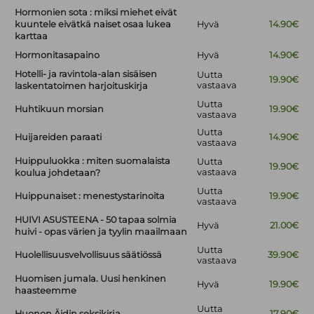
Hormonien sota : miksi miehet eivät
kuuntele eivätkä naiset osaa lukea
Hyvä
14.90€
karttaa
Hormonitasapaino
Hyvä
14.90€
Hotelli- ja ravintola-alan sisäisen
Uutta
19.90€
vastaava
laskentatoimen harjoituskirja
Uutta
Huhtikuun morsian
19.90€
vastaava
Uutta
Huijareiden paraati
14.90€
vastaava
Huippuluokka : miten suomalaista
Uutta
19.90€
vastaava
koulua johdetaan?
Uutta
Huippunaiset : menestystarinoita
19.90€
vastaava
HUIVI ASUSTEENA - 50 tapaa solmia
Hyvä
21.00€
huivi - opas värien ja tyylin maailmaan
Uutta
Huolellisuusvelvollisuus säätiössä
39.90€
vastaava
Huomisen jumala. Uusi henkinen
Hyvä
19.90€
haasteemme
Uutta
Huonon Äidin seksikirja
17.90€