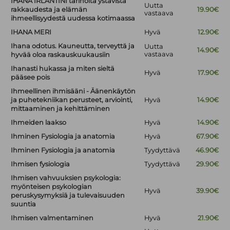
IHANA IRLANTINI tarinoita ystävistä
Uutta
rakkaudesta ja elämän
19.90€
vastaava
ihmeellisyydestä uudessa kotimaassa
IHANA MERI
Hyvä
12.90€
Ihana odotus. Kauneutta, terveyttä ja
Uutta
14.90€
vastaava
hyvää oloa raskauskuukausiin
Ihanasti hukassa ja miten sieltä
Hyvä
17.90€
pääsee pois
Ihmeellinen ihmisääni - Äänenkäytön
ja puhetekniikan perusteet, arviointi,
Hyvä
14.90€
mittaaminen ja kehittäminen
Ihmeiden laakso
Hyvä
14.90€
Ihminen Fysiologia ja anatomia
Hyvä
67.90€
Ihminen Fysiologia ja anatomia
Tyydyttävä
46.90€
Ihmisen fysiologia
Tyydyttävä
29.90€
Ihmisen vahvuuksien psykologia:
myönteisen psykologian
Hyvä
39.90€
peruskysymyksiä ja tulevaisuuden
suuntia
Ihmisen valmentaminen
Hyvä
21.90€