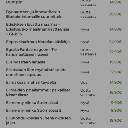
Uutta
Dumplin
14.90€
vastaava
Dynaamisen ja innovatiivisen
Uutta
29.90€
vastaava
liiketoimintamallin suunnittelu
Edistyksen luvattu maailma -
Edistysusko maailmannäyttelyissä
Hyvä
14.90€
1851-1915
Eepos Maailman historian käsikirja
Hyvä
24.90€
Egosta Fantasmagoon - Tie
Uutta
22.90€
vastaava
karismaattiseen itseesi
Ei ainoastaan rahasta
Hyvä
19.90€
Ei koskaan liian myöhäistä saada
Hyvä
7.90€
onnellinen lapsuus
Ei makeaa mahan täydeltä
Uusi
14.90€
Ei meidän pihallemme! : paikalliset
Uutta
16.90€
vastaava
kiistat tilasta
Ei menny niinku Strömsössä
Hyvä
9.90€
Ei menny niinku Strömsössä 2
Hyvä
9.90€
Ei unohdu koskaan : henkirikoksen
Uutta
19.90€
vastaava
jäljet