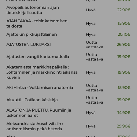
Aivopeili: autonomian ajan
Hyvä
22.90€
tieteiskirjallisuutta
AJAN TAKAA - toisinkatsomisen
Hyvä
15.90€
taidosta
Ajattelun pikkujättiläinen
Hyvä
20.10€
Uutta
AJATUSTEN LUKIJAKSI
26.90€
vastaava
Uutta
Ajatusten vangit karkumatkalla
19.90€
vastaava
Akatemiasta markkinapaikalle :
Johtaminen ja markkinointi aikansa
Hyvä
19.90€
kuvina
Uutta
Aki Hintsa - Voittamisen anatomia
15.90€
vastaava
Uutta
Akuutti - Potilaan käsikirja
19.90€
vastaava
ALASTON JA PUETTU. Ruumiin ja
Hyvä
14.90€
uskonnon ääret
Aleksandriasta Auschwitziin :
Hyvä
29.90€
antisemitismin pitkä historia