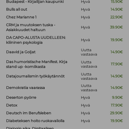
Budapest - Kirjailijan kaupunki
Hyvä
15.90€
Bulls all out
Hyvä
14.90€
Chez Marianne 1
Hyvä
22.90€
CRM ja muutoksen tuska -
Hyvä
39.90€
Asiakkuudet haltuun
DA CAPO-ALUSTA UUDELLEEN:
Hyvä
19.90€
kliininen psykologia
Uutta
Daavid ja Goljat
14.90€
vastaava
Das humoristische Manifest. Kirja
Uutta
17.90€
vastaava
stand up -komiikasta
Uutta
Datajournalismin työkäytännöt
14.90€
vastaava
Uutta
Demokratia vaarassa
14.90€
vastaava
Deserton pyörre
Hyvä
9.90€
Detox
Hyvä
17.90€
Deutsch im Berufsleben
Hyvä
29.90€
Diabeteksen hoito ruokavaliolla
Hyvä
19.90€
Dialogin aika. Digitaalisen