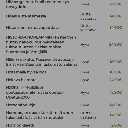
Hiivaongelmat. Suoliston merkitys
Hyvä
27.90€
terveydelle
Uutta
Hiljaisuutta etsimässä
14.90€
vastaava
Uutta
Historia on minut vapauttava
14.90€
vastaava
HISTORIAA NOPEAMMIN - Faster than
history näkökulmia nykytaiteen
Hyvä
24.90€
tulevaisuuteen Baltian maissa,
Suomessa ja Venäjällä
Hitlerin uskottu, Rooseveltin avustaja :
Hyvä
18.90€
Ernst Hanfstaenglin uskomaton elämä
Hoitamalla hyvää oloa
Hyvä
16.90€
Hoitava hieronta
Hyvä
24.90€
HOJKS II - Yksilölliset
opetussuunnitelmat ja opetus -
Hyvä
12.90€
Opetus 2000
Homepäiväkirja
Hyvä
14.90€
Homopojan opas : Kaikki, mitä sinun
Uutta
14.90€
vastaava
tulee tietää. Ja vähän muutakin
Hormonidieetti
Hyvä
12.90€