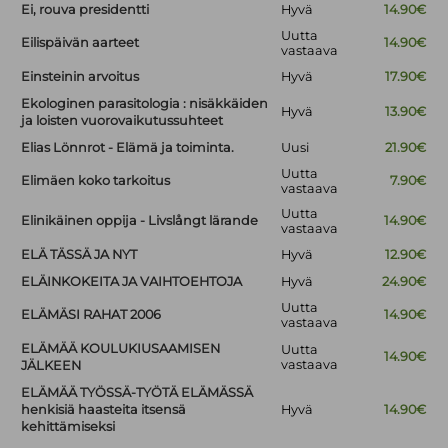
Ei, rouva presidentti
Hyvä
14.90€
Uutta
Eilispäivän aarteet
14.90€
vastaava
Einsteinin arvoitus
Hyvä
17.90€
Ekologinen parasitologia : nisäkkäiden
Hyvä
13.90€
ja loisten vuorovaikutussuhteet
Elias Lönnrot - Elämä ja toiminta.
Uusi
21.90€
Uutta
Elimäen koko tarkoitus
7.90€
vastaava
Uutta
Elinikäinen oppija - Livslångt lärande
14.90€
vastaava
ELÄ TÄSSÄ JA NYT
Hyvä
12.90€
ELÄINKOKEITA JA VAIHTOEHTOJA
Hyvä
24.90€
Uutta
ELÄMÄSI RAHAT 2006
14.90€
vastaava
ELÄMÄÄ KOULUKIUSAAMISEN
Uutta
14.90€
vastaava
JÄLKEEN
ELÄMÄÄ TYÖSSÄ-TYÖTÄ ELÄMÄSSÄ
henkisiä haasteita itsensä
Hyvä
14.90€
kehittämiseksi