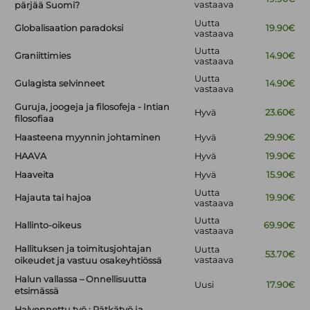
vastaava
pärjää Suomi?
Uutta
Globalisaation paradoksi
19.90€
vastaava
Uutta
Graniittimies
14.90€
vastaava
Uutta
Gulagista selvinneet
14.90€
vastaava
Guruja, joogeja ja filosofeja - Intian
Hyvä
23.60€
filosofiaa
Haasteena myynnin johtaminen
Hyvä
29.90€
HAAVA
Hyvä
19.90€
Haaveita
Hyvä
15.90€
Uutta
Hajauta tai hajoa
19.90€
vastaava
Uutta
Hallinto-oikeus
69.90€
vastaava
Hallituksen ja toimitusjohtajan
Uutta
53.70€
vastaava
oikeudet ja vastuu osakeyhtiössä
Halun vallassa – Onnellisuutta
Uusi
17.90€
etsimässä
Halvennettu työ : Pätkätyö ja