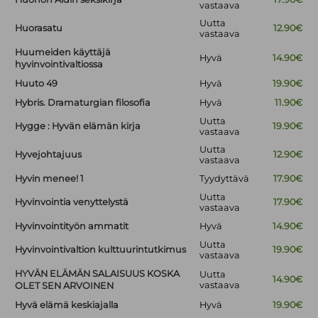
vastaava
Uutta
Huorasatu
12.90€
vastaava
Huumeiden käyttäjä
Hyvä
14.90€
hyvinvointivaltiossa
Huuto 49
Hyvä
19.90€
Hybris. Dramaturgian filosofia
Hyvä
11.90€
Uutta
Hygge : Hyvän elämän kirja
19.90€
vastaava
Uutta
Hyvejohtajuus
12.90€
vastaava
Hyvin menee! 1
Tyydyttävä
17.90€
Uutta
Hyvinvointia venyttelystä
17.90€
vastaava
Hyvinvointityön ammatit
Hyvä
14.90€
Uutta
Hyvinvointivaltion kulttuurintutkimus
19.90€
vastaava
HYVÄN ELÄMÄN SALAISUUS KOSKA
Uutta
14.90€
vastaava
OLET SEN ARVOINEN
Hyvä elämä keskiajalla
Hyvä
19.90€