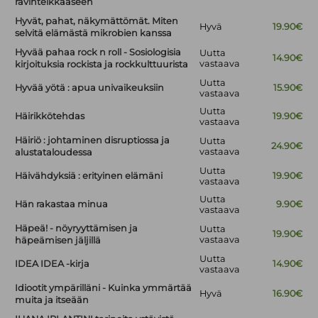
ravinteikkaaseen
Hyvät, pahat, näkymättömät. Miten
Hyvä
19.90€
selvitä elämästä mikrobien kanssa
Hyvää pahaa rock n roll - Sosiologisia
Uutta
14.90€
vastaava
kirjoituksia rockista ja rockkulttuurista
Uutta
Hyvää yötä : apua univaikeuksiin
15.90€
vastaava
Uutta
Häirikkötehdas
19.90€
vastaava
Häiriö : johtaminen disruptiossa ja
Uutta
24.90€
vastaava
alustataloudessa
Uutta
Häivähdyksiä : erityinen elämäni
19.90€
vastaava
Uutta
Hän rakastaa minua
9.90€
vastaava
Häpeä! - nöyryyttämisen ja
Uutta
19.90€
vastaava
häpeämisen jäljillä
Uutta
IDEA IDEA -kirja
14.90€
vastaava
Idiootit ympärilläni - Kuinka ymmärtää
Hyvä
16.90€
muita ja itseään