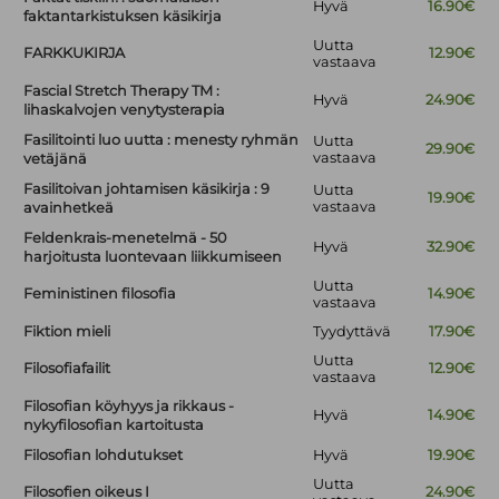
Hyvä
16.90€
faktantarkistuksen käsikirja
Uutta
FARKKUKIRJA
12.90€
vastaava
Fascial Stretch Therapy TM :
Hyvä
24.90€
lihaskalvojen venytysterapia
Fasilitointi luo uutta : menesty ryhmän
Uutta
29.90€
vastaava
vetäjänä
Fasilitoivan johtamisen käsikirja : 9
Uutta
19.90€
vastaava
avainhetkeä
Feldenkrais-menetelmä - 50
Hyvä
32.90€
harjoitusta luontevaan liikkumiseen
Uutta
Feministinen filosofia
14.90€
vastaava
Fiktion mieli
Tyydyttävä
17.90€
Uutta
Filosofiafailit
12.90€
vastaava
Filosofian köyhyys ja rikkaus -
Hyvä
14.90€
nykyfilosofian kartoitusta
Filosofian lohdutukset
Hyvä
19.90€
Uutta
Filosofien oikeus I
24.90€