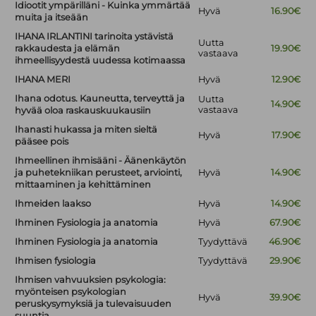
Idiootit ympärilläni - Kuinka ymmärtää
Hyvä
16.90€
muita ja itseään
IHANA IRLANTINI tarinoita ystävistä
Uutta
rakkaudesta ja elämän
19.90€
vastaava
ihmeellisyydestä uudessa kotimaassa
IHANA MERI
Hyvä
12.90€
Ihana odotus. Kauneutta, terveyttä ja
Uutta
14.90€
vastaava
hyvää oloa raskauskuukausiin
Ihanasti hukassa ja miten sieltä
Hyvä
17.90€
pääsee pois
Ihmeellinen ihmisääni - Äänenkäytön
ja puhetekniikan perusteet, arviointi,
Hyvä
14.90€
mittaaminen ja kehittäminen
Ihmeiden laakso
Hyvä
14.90€
Ihminen Fysiologia ja anatomia
Hyvä
67.90€
Ihminen Fysiologia ja anatomia
Tyydyttävä
46.90€
Ihmisen fysiologia
Tyydyttävä
29.90€
Ihmisen vahvuuksien psykologia:
myönteisen psykologian
Hyvä
39.90€
peruskysymyksiä ja tulevaisuuden
suuntia