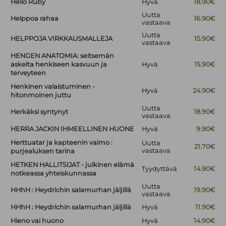
Hello Ruby
Hyvä
18.90€
Uutta
Helppoa rahaa
16.90€
vastaava
Uutta
HELPPOJA VIRKKAUSMALLEJA
15.90€
vastaava
HENGEN ANATOMIA: seitsemän
askelta henkiseen kasvuun ja
Hyvä
15.90€
terveyteen
Henkinen valaistuminen -
Hyvä
24.90€
hitonmoinen juttu
Uutta
Herkäksi syntynyt
18.90€
vastaava
HERRA JACKIN IHMEELLINEN HUONE
Hyvä
9.90€
Herttuatar ja kapteenin vaimo :
Uutta
21.70€
vastaava
purjealuksen tarina
HETKEN HALLITSIJAT - julkinen elämä
Tyydyttävä
14.90€
notkeassa yhteiskunnassa
Uutta
HHhH : Heydrichin salamurhan jäljillä
19.90€
vastaava
HHhH : Heydrichin salamurhan jäljillä
Hyvä
11.90€
Hieno vai huono
Hyvä
14.90€