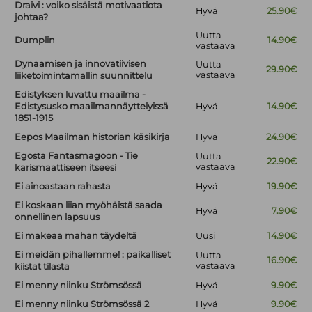
Draivi : voiko sisäistä motivaatiota
Hyvä
25.90€
johtaa?
Uutta
Dumplin
14.90€
vastaava
Dynaamisen ja innovatiivisen
Uutta
29.90€
vastaava
liiketoimintamallin suunnittelu
Edistyksen luvattu maailma -
Edistysusko maailmannäyttelyissä
Hyvä
14.90€
1851-1915
Eepos Maailman historian käsikirja
Hyvä
24.90€
Egosta Fantasmagoon - Tie
Uutta
22.90€
vastaava
karismaattiseen itseesi
Ei ainoastaan rahasta
Hyvä
19.90€
Ei koskaan liian myöhäistä saada
Hyvä
7.90€
onnellinen lapsuus
Ei makeaa mahan täydeltä
Uusi
14.90€
Ei meidän pihallemme! : paikalliset
Uutta
16.90€
vastaava
kiistat tilasta
Ei menny niinku Strömsössä
Hyvä
9.90€
Ei menny niinku Strömsössä 2
Hyvä
9.90€