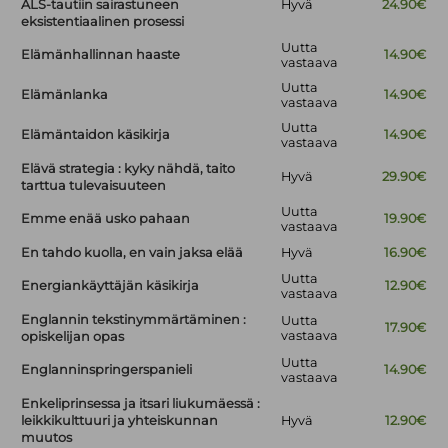
ALS-tautiin sairastuneen
Hyvä
24.90€
eksistentiaalinen prosessi
Uutta
Elämänhallinnan haaste
14.90€
vastaava
Uutta
Elämänlanka
14.90€
vastaava
Uutta
Elämäntaidon käsikirja
14.90€
vastaava
Elävä strategia : kyky nähdä, taito
Hyvä
29.90€
tarttua tulevaisuuteen
Uutta
Emme enää usko pahaan
19.90€
vastaava
En tahdo kuolla, en vain jaksa elää
Hyvä
16.90€
Uutta
Energiankäyttäjän käsikirja
12.90€
vastaava
Englannin tekstinymmärtäminen :
Uutta
17.90€
vastaava
opiskelijan opas
Uutta
Englanninspringerspanieli
14.90€
vastaava
Enkeliprinsessa ja itsari liukumäessä :
leikkikulttuuri ja yhteiskunnan
Hyvä
12.90€
muutos