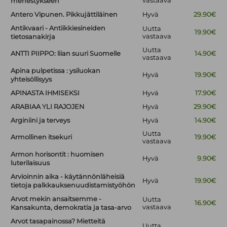
vastaava
menestykseen
Antero Vipunen. Pikkujättiläinen
Hyvä
29.90€
Antikvaari - Antiikkiesineiden
Uutta
19.90€
vastaava
tietosanakirja
Uutta
ANTTI PIIPPO: liian suuri Suomelle
14.90€
vastaava
Apina pulpetissa : ysiluokan
Hyvä
19.90€
yhteisöllisyys
APINASTA IHMISEKSI
Hyvä
17.90€
ARABIAA YLI RAJOJEN
Hyvä
29.90€
Arginiini ja terveys
Hyvä
14.90€
Uutta
Armollinen itsekuri
19.90€
vastaava
Armon horisontit : huomisen
Hyvä
9.90€
luterilaisuus
Arvioinnin aika - käytännönläheisiä
Hyvä
19.90€
tietoja palkkauksenuudistamistyöhön
Arvot mekin ansaitsemme -
Uutta
16.90€
vastaava
Kansakunta, demokratia ja tasa-arvo
Arvot tasapainossa? Mietteitä
Uutta