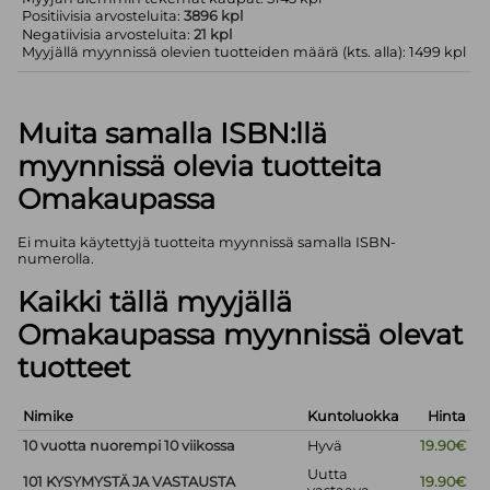
Positiivisia arvosteluita:
3896 kpl
Negatiivisia arvosteluita:
21 kpl
Myyjällä myynnissä olevien tuotteiden määrä (kts. alla): 1499 kpl
Muita samalla ISBN:llä
myynnissä olevia tuotteita
Omakaupassa
Ei muita käytettyjä tuotteita myynnissä samalla ISBN-
numerolla.
Kaikki tällä myyjällä
Omakaupassa myynnissä olevat
tuotteet
Nimike
Kuntoluokka
Hinta
10 vuotta nuorempi 10 viikossa
Hyvä
19.90€
Uutta
101 KYSYMYSTÄ JA VASTAUSTA
19.90€