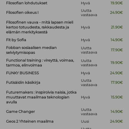
Filosofian lohdutukset
Hyvä
19.90€
Uutta
Filosofien oikeus I
24.90€
vastaava
Filosofinen vauva - mitä lapsen mieli
kertoo totuudesta, rakkaudesta ja
Hyvä
21.90€
elämän merkityksestä
Fit by Sofia
Hyvä
14.90€
Fobban sosiaalisen median
Uutta
17.90€
vastaava
selviytymisopas
Functional training : vireyttä, voimaa,
Uutta
19.90€
vastaava
tarmoa, elinvoimaa
FUNKY BUSINESS
Hyvä
24.90€
Uutta
Futisäidin käsikirja
17.90€
vastaava
Futuremakers : inspiroivia naisia, jotka
muuttavat maailmaa teknologian
Hyvä
15.90€
avulla
Uutta
Game Changer
14.90€
vastaava
Geos 2 Yhteinen maailma
Uusi
24.90€
Uutta