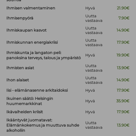
Ihmisen valmentaminen
Hyvä
21.90€
Uutta
Ihmisenpyörä
7.90€
vastaava
Uutta
Ihmiskaupan kasvot
14.90€
vastaava
Uutta
Ihmiskunnan energiakriisi
17.90€
vastaava
Ihmiskunta ja langaton peli:
Hyvä
19.90€
panoksina terveys, talous ja ympäristö
Uutta
Ihmisten asiat
13.90€
vastaava
Uutta
Ihon alaiset
14.90€
vastaava
Iisi - elämänasenne arkitaidoksi
Hyvä
17.90€
Ikuinen säätö: Helsingin
Hyvä
35.90€
huumemarkkinat
Ikävaiheiden kriisit
Hyvä
17.90€
Ikääntyvät juomatavat:
Uutta
Elämänkokemus ja muuttuva suhde
13.90€
vastaava
alkoholiin