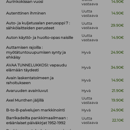
Aurinkokissan vuosi
14.90€
vastaava
Uutta
Autenttinen ihminen
14.90€
vastaava
Auto- ja kuljetusalan perusoppi 7 :
Uutta
29.90€
vastaava
sähkölaitteiden perusteet
Uutta
Auton käyttö- ja huolto-opas naisille
14.90€
vastaava
Auttamisen rajoilla :
myötätuntouupumisen synty ja
Hyvä
24.90€
ehkäisy
AVAA TUNNELUKKOSI: vapaudu
Hyvä
34.90€
elämään täydesti
Avain laskentatoimeen ja
Hyvä
14.90€
rahoitukseen
Avaruuden avainluvut
Hyvä
21.90€
Uutta
Axel Munthen jäljillä
19.90€
vastaava
B-to-B-palvelujen markkinointi
Hyvä
24.90€
Barrikadeilta pankkimaailmaan :
Uutta
22.10€
vastaava
eräänlaiset päiväkirjat 1952-1992