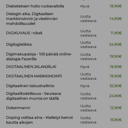
Diabeteksen hoito ruokavaliolla
Hyvä
19.90€
Dialogin aika. Digitaalisen
Uutta
markkinoinnin ja viestinnän
14.90€
vastaava
mahdollisuudet
Uutta
DIGIKUVAUS : niksit
11.90€
vastaava
Uutta
Digilogistiikka
24.90€
vastaava
Digimakupaloja - 100 päivää online-
Uutta
19.90€
vastaava
dialogia Fazerilla
DIGITAALINEN JALANJÄLKI
Hyvä
19.90€
Uutta
DIGITAALINEN MARKKINOINTI
19.90€
vastaava
Digitaalinen taloushallinto
Hyvä
32.90€
Digitaalitodellisuus - Seuraava
Uutta
24.90€
vastaava
digitaalinen murros on täällä
Uutta
Dobermanni
12.90€
vastaava
Doping voittaa aina – Kielletyt keinot
Uutta
15.90€
vastaava
kautta aikojen