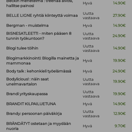
Beckin menetelmä : treenaa aivosi,
Hyvä
14.90€
hallitse painosi
Uutta
BELLE LIGNE ryhtiä kiinteyttä voimaa
27.90€
vastaava
Bergman - muistelma
Hyvä
14.90€
BISNESATLEETTI - miten pääsen 8
Uutta
24.90€
vastaava
tunnin työkuntoon?
Uutta
Blogi tulee töihin
14.90€
vastaava
Blogimarkkinointi: Blogilla mainetta ja
Hyvä
19.90€
mammonaa
Body talk : kehonkieli työelämässä
Hyvä
24.90€
Bodylicious! : näin saat
Uutta
19.90€
vastaava
unelmavartalon
Uutta
Brandi yrityskaupassa
19.90€
vastaava
BRANDIT KILPAILUETUNA
Hyvä
14.90€
Uutta
Brandy: persoonan päiväkirja
12.90€
vastaava
BRÄNDÄTYT ostetaan ja myydään
Hyvä
9.70€
nuoria