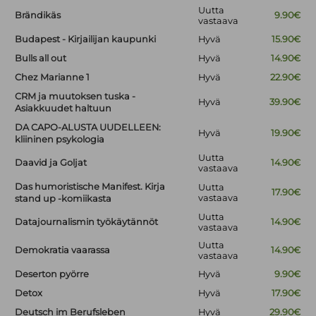
Uutta
Brändikäs
9.90€
vastaava
Budapest - Kirjailijan kaupunki
Hyvä
15.90€
Bulls all out
Hyvä
14.90€
Chez Marianne 1
Hyvä
22.90€
CRM ja muutoksen tuska -
Hyvä
39.90€
Asiakkuudet haltuun
DA CAPO-ALUSTA UUDELLEEN:
Hyvä
19.90€
kliininen psykologia
Uutta
Daavid ja Goljat
14.90€
vastaava
Das humoristische Manifest. Kirja
Uutta
17.90€
vastaava
stand up -komiikasta
Uutta
Datajournalismin työkäytännöt
14.90€
vastaava
Uutta
Demokratia vaarassa
14.90€
vastaava
Deserton pyörre
Hyvä
9.90€
Detox
Hyvä
17.90€
Deutsch im Berufsleben
Hyvä
29.90€