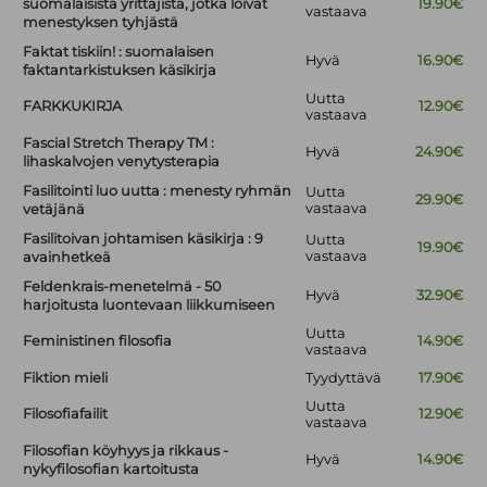
suomalaisista yrittäjistä, jotka loivat
19.90€
vastaava
menestyksen tyhjästä
Faktat tiskiin! : suomalaisen
Hyvä
16.90€
faktantarkistuksen käsikirja
Uutta
FARKKUKIRJA
12.90€
vastaava
Fascial Stretch Therapy TM :
Hyvä
24.90€
lihaskalvojen venytysterapia
Fasilitointi luo uutta : menesty ryhmän
Uutta
29.90€
vastaava
vetäjänä
Fasilitoivan johtamisen käsikirja : 9
Uutta
19.90€
vastaava
avainhetkeä
Feldenkrais-menetelmä - 50
Hyvä
32.90€
harjoitusta luontevaan liikkumiseen
Uutta
Feministinen filosofia
14.90€
vastaava
Fiktion mieli
Tyydyttävä
17.90€
Uutta
Filosofiafailit
12.90€
vastaava
Filosofian köyhyys ja rikkaus -
Hyvä
14.90€
nykyfilosofian kartoitusta