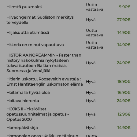
Uutta
Hiirestä puumaksi
9.90€
vastaava
Hiivaongelmat. Suoliston merkitys
Hyvä
27.90€
terveydelle
Uutta
Hiljaisuutta etsimässä
14.90€
vastaava
Uutta
Historia on minut vapauttava
14.90€
vastaava
HISTORIAA NOPEAMMIN - Faster than
history näkökulmia nykytaiteen
Hyvä
24.90€
tulevaisuuteen Baltian maissa,
Suomessa ja Venäjällä
Hitlerin uskottu, Rooseveltin avustaja :
Hyvä
18.90€
Ernst Hanfstaenglin uskomaton elämä
Hoitamalla hyvää oloa
Hyvä
16.90€
Hoitava hieronta
Hyvä
24.90€
HOJKS II - Yksilölliset
opetussuunnitelmat ja opetus -
Hyvä
12.90€
Opetus 2000
Homepäiväkirja
Hyvä
14.90€
Homopojan opas : Kaikki, mitä sinun
Uutta