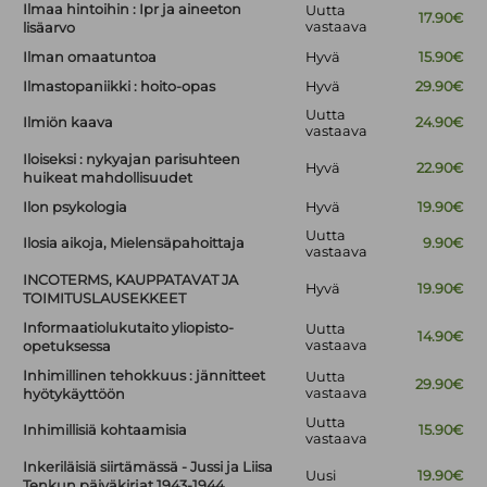
Ilmaa hintoihin : Ipr ja aineeton
Uutta
17.90€
vastaava
lisäarvo
Ilman omaatuntoa
Hyvä
15.90€
Ilmastopaniikki : hoito-opas
Hyvä
29.90€
Uutta
Ilmiön kaava
24.90€
vastaava
Iloiseksi : nykyajan parisuhteen
Hyvä
22.90€
huikeat mahdollisuudet
Ilon psykologia
Hyvä
19.90€
Uutta
Ilosia aikoja, Mielensäpahoittaja
9.90€
vastaava
INCOTERMS, KAUPPATAVAT JA
Hyvä
19.90€
TOIMITUSLAUSEKKEET
Informaatiolukutaito yliopisto-
Uutta
14.90€
vastaava
opetuksessa
Inhimillinen tehokkuus : jännitteet
Uutta
29.90€
vastaava
hyötykäyttöön
Uutta
Inhimillisiä kohtaamisia
15.90€
vastaava
Inkeriläisiä siirtämässä - Jussi ja Liisa
Uusi
19.90€
Tenkun päiväkirjat 1943-1944