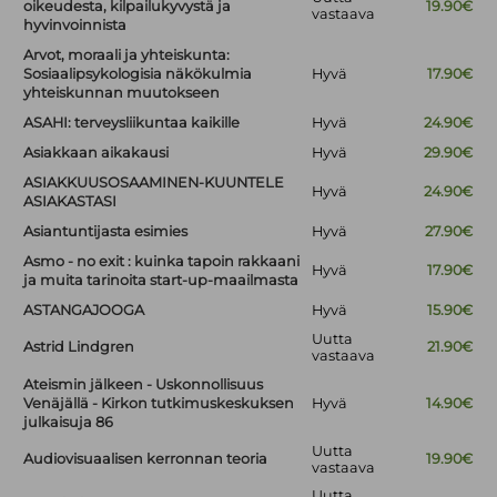
oikeudesta, kilpailukyvystä ja
19.90€
vastaava
hyvinvoinnista
Arvot, moraali ja yhteiskunta:
Sosiaalipsykologisia näkökulmia
Hyvä
17.90€
yhteiskunnan muutokseen
ASAHI: terveysliikuntaa kaikille
Hyvä
24.90€
Asiakkaan aikakausi
Hyvä
29.90€
ASIAKKUUSOSAAMINEN-KUUNTELE
Hyvä
24.90€
ASIAKASTASI
Asiantuntijasta esimies
Hyvä
27.90€
Asmo - no exit : kuinka tapoin rakkaani
Hyvä
17.90€
ja muita tarinoita start-up-maailmasta
ASTANGAJOOGA
Hyvä
15.90€
Uutta
Astrid Lindgren
21.90€
vastaava
Ateismin jälkeen - Uskonnollisuus
Venäjällä - Kirkon tutkimuskeskuksen
Hyvä
14.90€
julkaisuja 86
Uutta
Audiovisuaalisen kerronnan teoria
19.90€
vastaava
Uutta