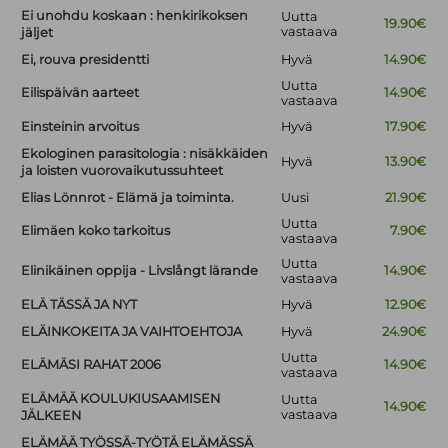
Ei unohdu koskaan : henkirikoksen
Uutta
19.90€
vastaava
jäljet
Ei, rouva presidentti
Hyvä
14.90€
Uutta
Eilispäivän aarteet
14.90€
vastaava
Einsteinin arvoitus
Hyvä
17.90€
Ekologinen parasitologia : nisäkkäiden
Hyvä
13.90€
ja loisten vuorovaikutussuhteet
Elias Lönnrot - Elämä ja toiminta.
Uusi
21.90€
Uutta
Elimäen koko tarkoitus
7.90€
vastaava
Uutta
Elinikäinen oppija - Livslångt lärande
14.90€
vastaava
ELÄ TÄSSÄ JA NYT
Hyvä
12.90€
ELÄINKOKEITA JA VAIHTOEHTOJA
Hyvä
24.90€
Uutta
ELÄMÄSI RAHAT 2006
14.90€
vastaava
ELÄMÄÄ KOULUKIUSAAMISEN
Uutta
14.90€
vastaava
JÄLKEEN
ELÄMÄÄ TYÖSSÄ-TYÖTÄ ELÄMÄSSÄ