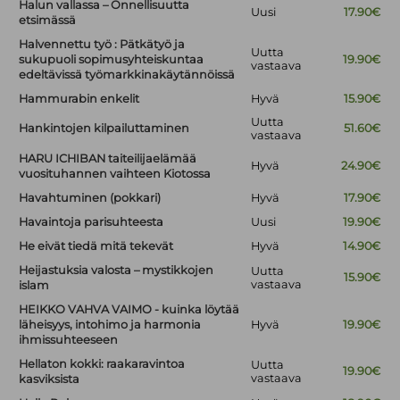
Halun vallassa – Onnellisuutta
Uusi
17.90€
etsimässä
Halvennettu työ : Pätkätyö ja
Uutta
sukupuoli sopimusyhteiskuntaa
19.90€
vastaava
edeltävissä työmarkkinakäytännöissä
Hammurabin enkelit
Hyvä
15.90€
Uutta
Hankintojen kilpailuttaminen
51.60€
vastaava
HARU ICHIBAN taiteilijaelämää
Hyvä
24.90€
vuosituhannen vaihteen Kiotossa
Havahtuminen (pokkari)
Hyvä
17.90€
Havaintoja parisuhteesta
Uusi
19.90€
He eivät tiedä mitä tekevät
Hyvä
14.90€
Heijastuksia valosta – mystikkojen
Uutta
15.90€
vastaava
islam
HEIKKO VAHVA VAIMO - kuinka löytää
läheisyys, intohimo ja harmonia
Hyvä
19.90€
ihmissuhteeseen
Hellaton kokki: raakaravintoa
Uutta
19.90€
vastaava
kasviksista