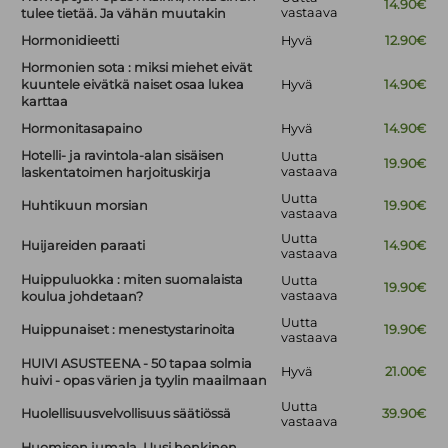
14.90€
vastaava
tulee tietää. Ja vähän muutakin
Hormonidieetti
Hyvä
12.90€
Hormonien sota : miksi miehet eivät
kuuntele eivätkä naiset osaa lukea
Hyvä
14.90€
karttaa
Hormonitasapaino
Hyvä
14.90€
Hotelli- ja ravintola-alan sisäisen
Uutta
19.90€
vastaava
laskentatoimen harjoituskirja
Uutta
Huhtikuun morsian
19.90€
vastaava
Uutta
Huijareiden paraati
14.90€
vastaava
Huippuluokka : miten suomalaista
Uutta
19.90€
vastaava
koulua johdetaan?
Uutta
Huippunaiset : menestystarinoita
19.90€
vastaava
HUIVI ASUSTEENA - 50 tapaa solmia
Hyvä
21.00€
huivi - opas värien ja tyylin maailmaan
Uutta
Huolellisuusvelvollisuus säätiössä
39.90€
vastaava
Huomisen jumala. Uusi henkinen