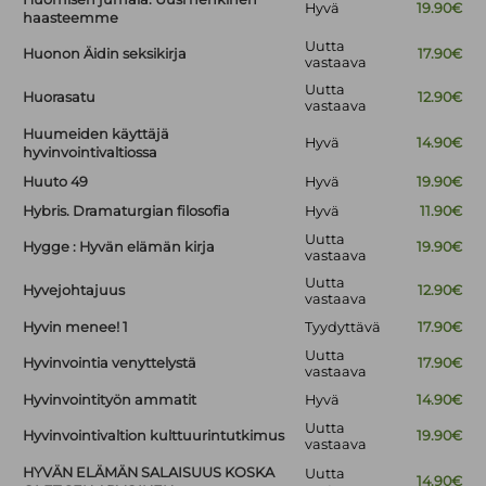
Hyvä
19.90€
haasteemme
Uutta
Huonon Äidin seksikirja
17.90€
vastaava
Uutta
Huorasatu
12.90€
vastaava
Huumeiden käyttäjä
Hyvä
14.90€
hyvinvointivaltiossa
Huuto 49
Hyvä
19.90€
Hybris. Dramaturgian filosofia
Hyvä
11.90€
Uutta
Hygge : Hyvän elämän kirja
19.90€
vastaava
Uutta
Hyvejohtajuus
12.90€
vastaava
Hyvin menee! 1
Tyydyttävä
17.90€
Uutta
Hyvinvointia venyttelystä
17.90€
vastaava
Hyvinvointityön ammatit
Hyvä
14.90€
Uutta
Hyvinvointivaltion kulttuurintutkimus
19.90€
vastaava
HYVÄN ELÄMÄN SALAISUUS KOSKA
Uutta
14.90€