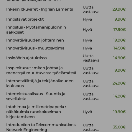
Uutta
Inkerin itkuvirret - Ingrian Laments
29.90€
vastaava
Innostavat projektit
Hyvä
19.90€
Innostus - Myötämanipuloinnin
Hyvä
17.90€
aakkoset
Innovatiivisuuden johtaminen
Hyvä
19.90€
Innovatiivisuus - muutosvoima
Hyvä
14.50€
Uutta
Insinöörin ajatuksissa
14.90€
vastaava
Inspiroitunut : miten johtaa ja
Uutta
19.90€
vastaava
menestyä muuttuvassa työelämässä
Internetvälittäjä ja tekijänoikeuden
Uutta
24.90€
vastaava
loukkaus
Intertekstuaalisuus - Suuntia ja
Uutta
14.90€
vastaava
sovelluksia
Intohimoa ja millimetripaperia :
näkökulmia runokokoelman
Hyvä
19.90€
kirjoittamiseen
Introduction to Telecommunications
Uutta
35.00€
vastaava
Network Engineering