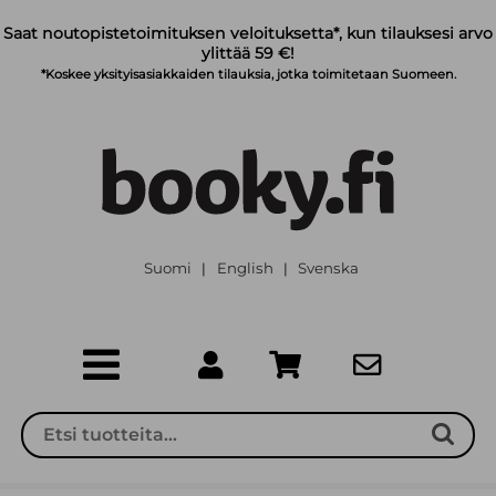
Siirry pääsisältöön
Saat noutopistetoimituksen veloituksetta*, kun tilauksesi arvo
ylittää 59 €!
*Koskee yksityisasiakkaiden tilauksia, jotka toimitetaan Suomeen.
Suomi
English
Svenska
|
|