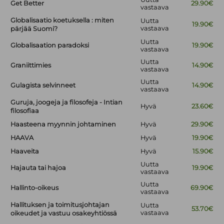
Get Better
29.90€
vastaava
Globalisaatio koetuksella : miten
Uutta
19.90€
vastaava
pärjää Suomi?
Uutta
Globalisaation paradoksi
19.90€
vastaava
Uutta
Graniittimies
14.90€
vastaava
Uutta
Gulagista selvinneet
14.90€
vastaava
Guruja, joogeja ja filosofeja - Intian
Hyvä
23.60€
filosofiaa
Haasteena myynnin johtaminen
Hyvä
29.90€
HAAVA
Hyvä
19.90€
Haaveita
Hyvä
15.90€
Uutta
Hajauta tai hajoa
19.90€
vastaava
Uutta
Hallinto-oikeus
69.90€
vastaava
Hallituksen ja toimitusjohtajan
Uutta
53.70€
vastaava
oikeudet ja vastuu osakeyhtiössä