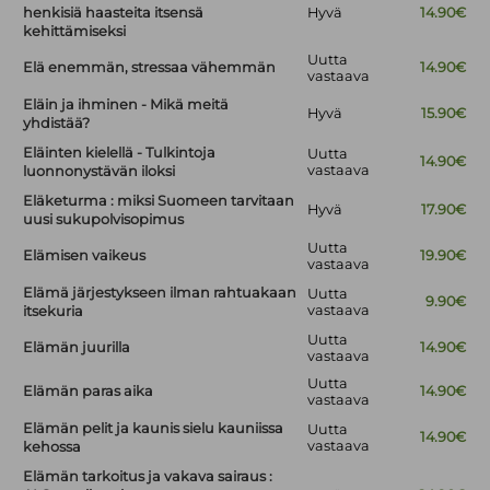
henkisiä haasteita itsensä
Hyvä
14.90€
kehittämiseksi
Uutta
Elä enemmän, stressaa vähemmän
14.90€
vastaava
Eläin ja ihminen - Mikä meitä
Hyvä
15.90€
yhdistää?
Eläinten kielellä - Tulkintoja
Uutta
14.90€
vastaava
luonnonystävän iloksi
Eläketurma : miksi Suomeen tarvitaan
Hyvä
17.90€
uusi sukupolvisopimus
Uutta
Elämisen vaikeus
19.90€
vastaava
Elämä järjestykseen ilman rahtuakaan
Uutta
9.90€
vastaava
itsekuria
Uutta
Elämän juurilla
14.90€
vastaava
Uutta
Elämän paras aika
14.90€
vastaava
Elämän pelit ja kaunis sielu kauniissa
Uutta
14.90€
vastaava
kehossa
Elämän tarkoitus ja vakava sairaus :