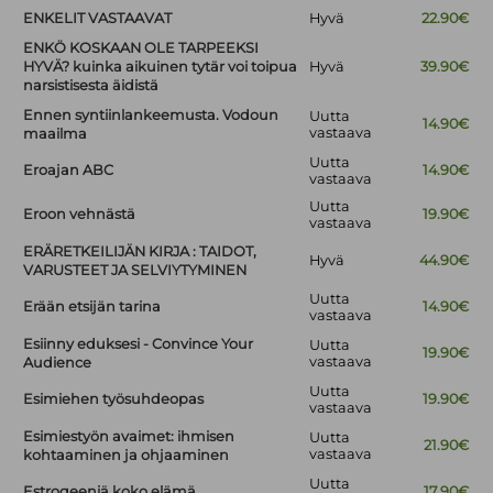
ENKELIT VASTAAVAT
Hyvä
22.90€
ENKÖ KOSKAAN OLE TARPEEKSI
HYVÄ? kuinka aikuinen tytär voi toipua
Hyvä
39.90€
narsistisesta äidistä
Ennen syntiinlankeemusta. Vodoun
Uutta
14.90€
vastaava
maailma
Uutta
Eroajan ABC
14.90€
vastaava
Uutta
Eroon vehnästä
19.90€
vastaava
ERÄRETKEILIJÄN KIRJA : TAIDOT,
Hyvä
44.90€
VARUSTEET JA SELVIYTYMINEN
Uutta
Erään etsijän tarina
14.90€
vastaava
Esiinny eduksesi - Convince Your
Uutta
19.90€
vastaava
Audience
Uutta
Esimiehen työsuhdeopas
19.90€
vastaava
Esimiestyön avaimet: ihmisen
Uutta
21.90€
vastaava
kohtaaminen ja ohjaaminen
Uutta
Estrogeeniä koko elämä
17.90€