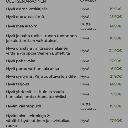
vastaava
OLET SEN ARVOINEN
Hyvä elämä keskiajalla
Hyvä
19.90€
Hyvä ero: uusi elämä
Hyvä
15.90€
Uutta
Hyvä idea ei toimi
14.90€
vastaava
Hyvä ja paha ruoka - ruoan tuotannon
Hyvä
16.90€
ja kuluttamisen vaikutukset
Hyvä omistaja : mitä suomalainen
Hyvä
24.90€
yrittäjä voi oppia Warren Buffettilta
Hyvä paha valta
Hyvä
17.90€
Hyvä pomo vai hankala akka
Hyvä
6.90€
Hyvä syntymä : Kirja odottavalle äidille
Hyvä
21.90€
Hyvä tarjous
Hyvä
14.90€
Hyvä yhdessä - eli kuinka saada
Hyvä
9.90€
hankalat ihmissuhteet toimiviksi
Uutta
Hyvän kääntöpuoli
19.90€
vastaava
Hyvän olon keittokirja 2:
vähähiilihydraattinen ja ravinteikas
Hyvä
17.90€
ruoka