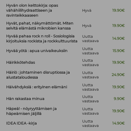
Hyvän olon keittokirja: opas
vähähiilihydraattiseen ja
Hyvä
19.90€
ravinteikkaaseen
Hyvät, pahat, näkymättömät. Miten
Hyvä
19.90€
selvitä elämästä mikrobien kanssa
Hyvää pahaa rock n roll - Sosiologisia
Uutta
14.90€
vastaava
kirjoituksia rockista ja rockkulttuurista
Uutta
Hyvää yötä : apua univaikeuksiin
15.90€
vastaava
Uutta
Häirikkötehdas
19.90€
vastaava
Häiriö : johtaminen disruptiossa ja
Uutta
24.90€
vastaava
alustataloudessa
Uutta
Häivähdyksiä : erityinen elämäni
19.90€
vastaava
Uutta
Hän rakastaa minua
9.90€
vastaava
Häpeä! - nöyryyttämisen ja
Uutta
19.90€
vastaava
häpeämisen jäljillä
Uutta
IDEA IDEA -kirja
14.90€
vastaava