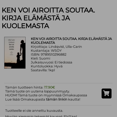
KEN VOI AIROITTA SOUTAA.
KIRJA ELÄMÄSTÄ JA
KUOLEMASTA
KEN VOI AIROITTA SOUTAA. KIRJA ELÄMÄSTÄ JA
KUOLEMASTA
Kirjoittaja: Lindqvist, Ulla-Carin
Kustantaja: WSOY
ISBN: 9789510296882
Kieli: Suomi
Julkaisuvuosi: Ei tiedossa
Kuntoluokka: Hyvä
Saatavilla: 1kpl
Tämän tuotteen hinta:
17.90€
Tämä tuote on uutena loppuunmyyty.
HUOM! Tämä tuote on myynnissä Omakaupassa
Lue lisää Omakaupasta
tämän linkin
kautta!
Tuotteelle ei ole annettu kuvausta.
Myyjän aiemmin tekemät kaupat: 5143 kpl