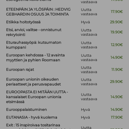
vastaava
ETEENPÄIN JA YLÖSPÄIN : HEDVIG
Uutta
17.90€
vastaava
GEBHARDIN OSUUS JA TOIMINTA
Etiikka hoitotyössä
Hyvä
29.90€
Etsi, arvioi, valitse - onnistunut
Uutta
19.90€
vastaava
rekrytointi
Eturauhassyöpä: kutsumaton
Uutta
12.90€
vastaava
kumppani
Euroopan kehdossa - 12 avainta
Uutta
14.90€
vastaava
myyttien ja pyhien Roomaan
Uutta
Euroopan rajat
11.90€
vastaava
Euroopan unionin oikeuden
Uutta
29.90€
vastaava
periaatteet ja perusvapaudet
EUROOPASTA EI MITÄÄN UUTTA -
Uutta
kansalaiset Euroopan unionia
14.90€
vastaava
etsimässä
Eurooppalaistuminen
Hyvä
14.90€
EUTANASIA - hyvä kuolema
Hyvä
17.90€
Exit : 15 inspiroivaa tositarinaa
Uutta