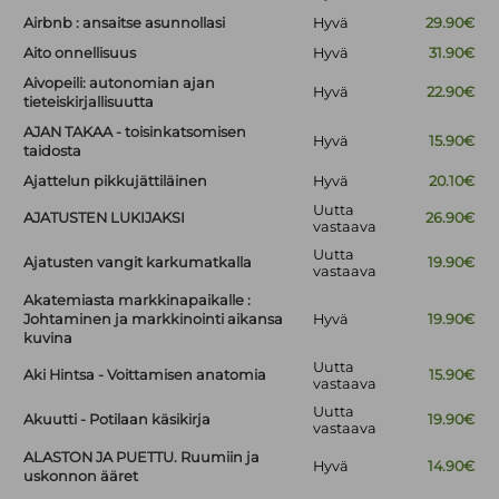
Airbnb : ansaitse asunnollasi
Hyvä
29.90€
Aito onnellisuus
Hyvä
31.90€
Aivopeili: autonomian ajan
Hyvä
22.90€
tieteiskirjallisuutta
AJAN TAKAA - toisinkatsomisen
Hyvä
15.90€
taidosta
Ajattelun pikkujättiläinen
Hyvä
20.10€
Uutta
AJATUSTEN LUKIJAKSI
26.90€
vastaava
Uutta
Ajatusten vangit karkumatkalla
19.90€
vastaava
Akatemiasta markkinapaikalle :
Johtaminen ja markkinointi aikansa
Hyvä
19.90€
kuvina
Uutta
Aki Hintsa - Voittamisen anatomia
15.90€
vastaava
Uutta
Akuutti - Potilaan käsikirja
19.90€
vastaava
ALASTON JA PUETTU. Ruumiin ja
Hyvä
14.90€
uskonnon ääret