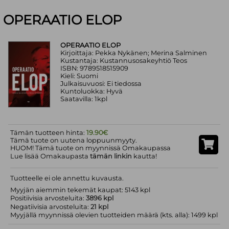
OPERAATIO ELOP
OPERAATIO ELOP
Kirjoittaja: Pekka Nykänen; Merina Salminen
Kustantaja: Kustannusosakeyhtiö Teos
ISBN: 9789518515909
Kieli: Suomi
Julkaisuvuosi: Ei tiedossa
Kuntoluokka: Hyvä
Saatavilla: 1kpl
Tämän tuotteen hinta:
19.90€
Tämä tuote on uutena loppuunmyyty.
HUOM! Tämä tuote on myynnissä Omakaupassa
Lue lisää Omakaupasta
tämän linkin
kautta!
Tuotteelle ei ole annettu kuvausta.
Myyjän aiemmin tekemät kaupat: 5143 kpl
Positiivisia arvosteluita:
3896 kpl
Negatiivisia arvosteluita:
21 kpl
Myyjällä myynnissä olevien tuotteiden määrä (kts. alla): 1499 kpl