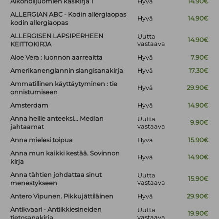
Alkoholijuomien käsikirja 1
Hyvä
14.90€
ALLERGIAN ABC - Kodin allergiaopas
Hyvä
14.90€
kodin allergiaopas
ALLERGISEN LAPSIPERHEEN
Uutta
14.90€
vastaava
KEITTOKIRJA
Aloe Vera : luonnon aarreaitta
Hyvä
7.90€
Amerikanenglannin slangisanakirja
Hyvä
17.30€
Ammatillinen käyttäytyminen : tie
Hyvä
29.90€
onnistumiseen
Amsterdam
Hyvä
14.90€
Anna heille anteeksi... Median
Uutta
9.90€
vastaava
jahtaamat
Anna mielesi toipua
Hyvä
15.90€
Anna mun kaikki kestää. Sovinnon
Hyvä
14.90€
kirja
Anna tähtien johdattaa sinut
Uutta
15.90€
vastaava
menestykseen
Antero Vipunen. Pikkujättiläinen
Hyvä
29.90€
Antikvaari - Antiikkiesineiden
Uutta
19.90€
vastaava
tietosanakirja