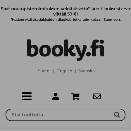
Siirry pääsisältöön
Saat noutopistetoimituksen veloituksetta*, kun tilauksesi arvo
ylittää 59 €!
*Koskee yksityisasiakkaiden tilauksia, jotka toimitetaan Suomeen.
Suomi
English
Svenska
|
|