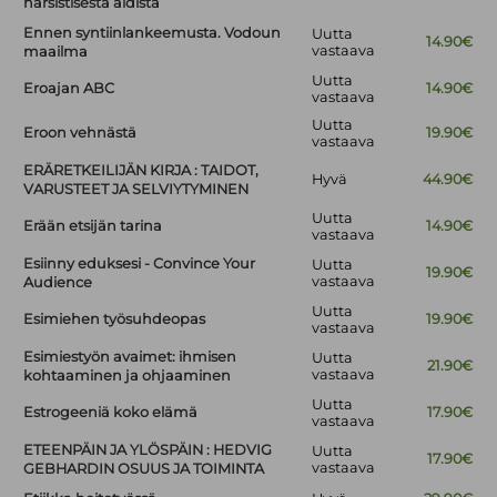
narsistisesta äidistä
Ennen syntiinlankeemusta. Vodoun
Uutta
14.90€
vastaava
maailma
Uutta
Eroajan ABC
14.90€
vastaava
Uutta
Eroon vehnästä
19.90€
vastaava
ERÄRETKEILIJÄN KIRJA : TAIDOT,
Hyvä
44.90€
VARUSTEET JA SELVIYTYMINEN
Uutta
Erään etsijän tarina
14.90€
vastaava
Esiinny eduksesi - Convince Your
Uutta
19.90€
vastaava
Audience
Uutta
Esimiehen työsuhdeopas
19.90€
vastaava
Esimiestyön avaimet: ihmisen
Uutta
21.90€
vastaava
kohtaaminen ja ohjaaminen
Uutta
Estrogeeniä koko elämä
17.90€
vastaava
ETEENPÄIN JA YLÖSPÄIN : HEDVIG
Uutta
17.90€
vastaava
GEBHARDIN OSUUS JA TOIMINTA