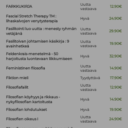
Uutta
FARKKUKIRJA
12.90€
vastaava
Fascial Stretch Therapy TM :
Hyvä
24.90€
lihaskalvojen venytysterapia
Fasilitointi luo uutta : menesty ryhmän
Uutta
29.90€
vastaava
vetäjänä
Fasilitoivan johtamisen käsikirja : 9
Uutta
19.90€
vastaava
avainhetkeä
Feldenkrais-menetelmä - 50
Hyvä
32.90€
harjoitusta luontevaan liikkumiseen
Uutta
Feministinen filosofia
14.90€
vastaava
Fiktion mieli
Tyydyttävä
17.90€
Uutta
Filosofiafailit
12.90€
vastaava
Filosofian köyhyys ja rikkaus -
Hyvä
14.90€
nykyfilosofian kartoitusta
Filosofian lohdutukset
Hyvä
19.90€
Uutta
Filosofien oikeus I
24.90€
vastaava