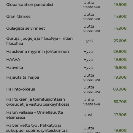
Uutta
Globalisaation paradoksi
19.90€
vastaava
Uutta
Graniittimies
14.90€
vastaava
Uutta
Gulagista selvinneet
14.90€
vastaava
Guruja, joogeja ja filosofeja - Intian
Hyvä
23.60€
filosofiaa
Haasteena myynnin johtaminen
Hyvä
29.90€
HAAVA
Hyvä
19.90€
Haaveita
Hyvä
15.90€
Uutta
Hajauta tai hajoa
19.90€
vastaava
Uutta
Hallinto-oikeus
69.90€
vastaava
Hallituksen ja toimitusjohtajan
Uutta
53.70€
vastaava
oikeudet ja vastuu osakeyhtiössä
Halun vallassa – Onnellisuutta
Uusi
17.90€
etsimässä
Halvennettu työ : Pätkätyö ja
Uutta
sukupuoli sopimusyhteiskuntaa
19.90€
vastaava