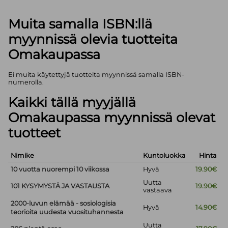
Muita samalla ISBN:llä
myynnissä olevia tuotteita
Omakaupassa
Ei muita käytettyjä tuotteita myynnissä samalla ISBN-
numerolla.
Kaikki tällä myyjällä
Omakaupassa myynnissä olevat
tuotteet
Nimike
Kuntoluokka
Hinta
10 vuotta nuorempi 10 viikossa
Hyvä
19.90€
Uutta
101 KYSYMYSTÄ JA VASTAUSTA
19.90€
vastaava
2000-luvun elämää - sosiologisia
Hyvä
14.90€
teorioita uudesta vuosituhannesta
Uutta