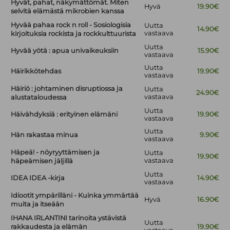
Hyvät, pahat, näkymättömät. Miten
Hyvä
19.90€
selvitä elämästä mikrobien kanssa
Hyvää pahaa rock n roll - Sosiologisia
Uutta
14.90€
vastaava
kirjoituksia rockista ja rockkulttuurista
Uutta
Hyvää yötä : apua univaikeuksiin
15.90€
vastaava
Uutta
Häirikkötehdas
19.90€
vastaava
Häiriö : johtaminen disruptiossa ja
Uutta
24.90€
vastaava
alustataloudessa
Uutta
Häivähdyksiä : erityinen elämäni
19.90€
vastaava
Uutta
Hän rakastaa minua
9.90€
vastaava
Häpeä! - nöyryyttämisen ja
Uutta
19.90€
vastaava
häpeämisen jäljillä
Uutta
IDEA IDEA -kirja
14.90€
vastaava
Idiootit ympärilläni - Kuinka ymmärtää
Hyvä
16.90€
muita ja itseään
IHANA IRLANTINI tarinoita ystävistä
Uutta
rakkaudesta ja elämän
19.90€