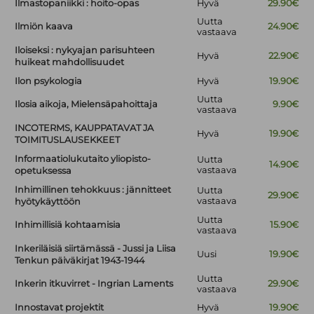
Ilmastopaniikki : hoito-opas
Hyvä
29.90€
Uutta
Ilmiön kaava
24.90€
vastaava
Iloiseksi : nykyajan parisuhteen
Hyvä
22.90€
huikeat mahdollisuudet
Ilon psykologia
Hyvä
19.90€
Uutta
Ilosia aikoja, Mielensäpahoittaja
9.90€
vastaava
INCOTERMS, KAUPPATAVAT JA
Hyvä
19.90€
TOIMITUSLAUSEKKEET
Informaatiolukutaito yliopisto-
Uutta
14.90€
vastaava
opetuksessa
Inhimillinen tehokkuus : jännitteet
Uutta
29.90€
vastaava
hyötykäyttöön
Uutta
Inhimillisiä kohtaamisia
15.90€
vastaava
Inkeriläisiä siirtämässä - Jussi ja Liisa
Uusi
19.90€
Tenkun päiväkirjat 1943-1944
Uutta
Inkerin itkuvirret - Ingrian Laments
29.90€
vastaava
Innostavat projektit
Hyvä
19.90€