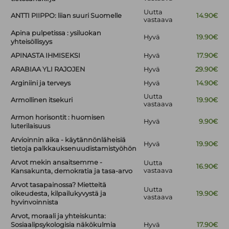
Uutta
ANTTI PIIPPO: liian suuri Suomelle
14.90€
vastaava
Apina pulpetissa : ysiluokan
Hyvä
19.90€
yhteisöllisyys
APINASTA IHMISEKSI
Hyvä
17.90€
ARABIAA YLI RAJOJEN
Hyvä
29.90€
Arginiini ja terveys
Hyvä
14.90€
Uutta
Armollinen itsekuri
19.90€
vastaava
Armon horisontit : huomisen
Hyvä
9.90€
luterilaisuus
Arvioinnin aika - käytännönläheisiä
Hyvä
19.90€
tietoja palkkauksenuudistamistyöhön
Arvot mekin ansaitsemme -
Uutta
16.90€
vastaava
Kansakunta, demokratia ja tasa-arvo
Arvot tasapainossa? Mietteitä
Uutta
oikeudesta, kilpailukyvystä ja
19.90€
vastaava
hyvinvoinnista
Arvot, moraali ja yhteiskunta:
Sosiaalipsykologisia näkökulmia
Hyvä
17.90€