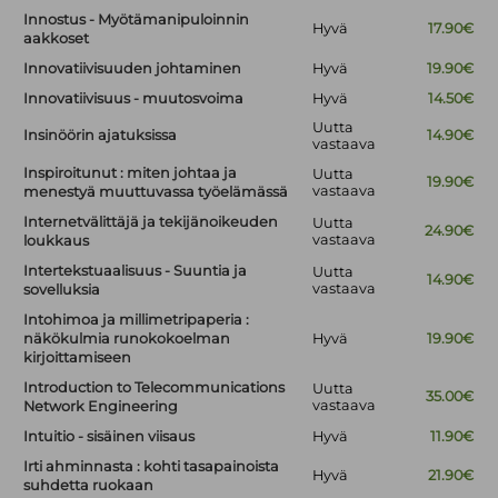
Innostus - Myötämanipuloinnin
Hyvä
17.90€
aakkoset
Innovatiivisuuden johtaminen
Hyvä
19.90€
Innovatiivisuus - muutosvoima
Hyvä
14.50€
Uutta
Insinöörin ajatuksissa
14.90€
vastaava
Inspiroitunut : miten johtaa ja
Uutta
19.90€
vastaava
menestyä muuttuvassa työelämässä
Internetvälittäjä ja tekijänoikeuden
Uutta
24.90€
vastaava
loukkaus
Intertekstuaalisuus - Suuntia ja
Uutta
14.90€
vastaava
sovelluksia
Intohimoa ja millimetripaperia :
näkökulmia runokokoelman
Hyvä
19.90€
kirjoittamiseen
Introduction to Telecommunications
Uutta
35.00€
vastaava
Network Engineering
Intuitio - sisäinen viisaus
Hyvä
11.90€
Irti ahminnasta : kohti tasapainoista
Hyvä
21.90€
suhdetta ruokaan