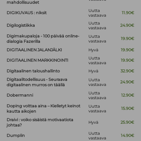
mahdollisuudet
Uutta
DIGIKUVAUS : niksit
11.90€
vastaava
Uutta
Digilogistiikka
24.90€
vastaava
Digimakupaloja - 100 päivää online-
Uutta
19.90€
vastaava
dialogia Fazerilla
DIGITAALINEN JALANJÄLKI
Hyvä
19.90€
Uutta
DIGITAALINEN MARKKINOINTI
19.90€
vastaava
Digitaalinen taloushallinto
Hyvä
32.90€
Digitaalitodellisuus - Seuraava
Uutta
24.90€
vastaava
digitaalinen murros on täällä
Uutta
Dobermanni
12.90€
vastaava
Doping voittaa aina – Kielletyt keinot
Uutta
15.90€
vastaava
kautta aikojen
Draivi : voiko sisäistä motivaatiota
Hyvä
25.90€
johtaa?
Uutta
Dumplin
14.90€
vastaava