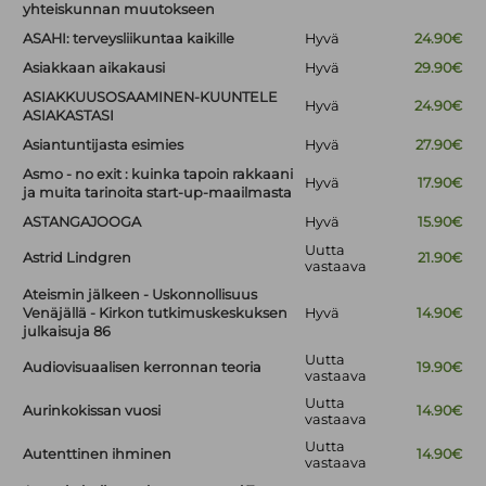
yhteiskunnan muutokseen
ASAHI: terveysliikuntaa kaikille
Hyvä
24.90€
Asiakkaan aikakausi
Hyvä
29.90€
ASIAKKUUSOSAAMINEN-KUUNTELE
Hyvä
24.90€
ASIAKASTASI
Asiantuntijasta esimies
Hyvä
27.90€
Asmo - no exit : kuinka tapoin rakkaani
Hyvä
17.90€
ja muita tarinoita start-up-maailmasta
ASTANGAJOOGA
Hyvä
15.90€
Uutta
Astrid Lindgren
21.90€
vastaava
Ateismin jälkeen - Uskonnollisuus
Venäjällä - Kirkon tutkimuskeskuksen
Hyvä
14.90€
julkaisuja 86
Uutta
Audiovisuaalisen kerronnan teoria
19.90€
vastaava
Uutta
Aurinkokissan vuosi
14.90€
vastaava
Uutta
Autenttinen ihminen
14.90€
vastaava