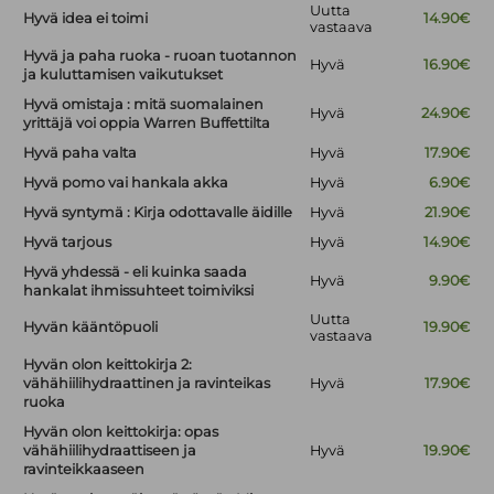
Uutta
Hyvä idea ei toimi
14.90€
vastaava
Hyvä ja paha ruoka - ruoan tuotannon
Hyvä
16.90€
ja kuluttamisen vaikutukset
Hyvä omistaja : mitä suomalainen
Hyvä
24.90€
yrittäjä voi oppia Warren Buffettilta
Hyvä paha valta
Hyvä
17.90€
Hyvä pomo vai hankala akka
Hyvä
6.90€
Hyvä syntymä : Kirja odottavalle äidille
Hyvä
21.90€
Hyvä tarjous
Hyvä
14.90€
Hyvä yhdessä - eli kuinka saada
Hyvä
9.90€
hankalat ihmissuhteet toimiviksi
Uutta
Hyvän kääntöpuoli
19.90€
vastaava
Hyvän olon keittokirja 2:
vähähiilihydraattinen ja ravinteikas
Hyvä
17.90€
ruoka
Hyvän olon keittokirja: opas
vähähiilihydraattiseen ja
Hyvä
19.90€
ravinteikkaaseen