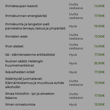
Uutta
Ihmiskaupan kasvot
14.90€
vastaava
Uutta
Ihmiskunnan energiakriisi
17.90€
vastaava
Ihmiskunta ja langaton peli:
Hyvä
19.90€
panoksina terveys, talous ja ympäristö
Uutta
Ihmisten asiat
13.90€
vastaava
Uutta
Ihon alaiset
14.90€
vastaava
Iisi - elämänasenne arkitaidoksi
Hyvä
17.90€
Ikuinen säätö: Helsingin
Hyvä
35.90€
huumemarkkinat
Ikävaiheiden kriisit
Hyvä
17.90€
Ikääntyvät juomatavat:
Uutta
Elämänkokemus ja muuttuva suhde
13.90€
vastaava
alkoholiin
Ilmaa hintoihin : Ipr ja aineeton
Uutta
17.90€
vastaava
lisäarvo
Ilman omaatuntoa
Hyvä
15.90€