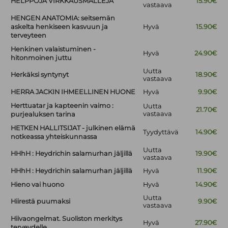
HELPPOJA VIRKKAUSMALLEJA
15.90€
vastaava
HENGEN ANATOMIA: seitsemän
askelta henkiseen kasvuun ja
Hyvä
15.90€
terveyteen
Henkinen valaistuminen -
Hyvä
24.90€
hitonmoinen juttu
Uutta
Herkäksi syntynyt
18.90€
vastaava
HERRA JACKIN IHMEELLINEN HUONE
Hyvä
9.90€
Herttuatar ja kapteenin vaimo :
Uutta
21.70€
vastaava
purjealuksen tarina
HETKEN HALLITSIJAT - julkinen elämä
Tyydyttävä
14.90€
notkeassa yhteiskunnassa
Uutta
HHhH : Heydrichin salamurhan jäljillä
19.90€
vastaava
HHhH : Heydrichin salamurhan jäljillä
Hyvä
11.90€
Hieno vai huono
Hyvä
14.90€
Uutta
Hiirestä puumaksi
9.90€
vastaava
Hiivaongelmat. Suoliston merkitys
Hyvä
27.90€
terveydelle