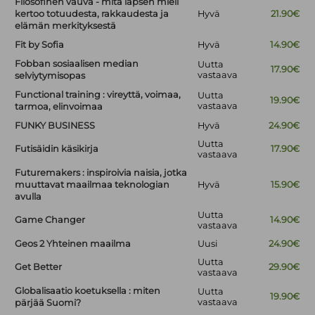
Filosofinen vauva - mitä lapsen mieli
kertoo totuudesta, rakkaudesta ja
Hyvä
21.90€
elämän merkityksestä
Fit by Sofia
Hyvä
14.90€
Fobban sosiaalisen median
Uutta
17.90€
vastaava
selviytymisopas
Functional training : vireyttä, voimaa,
Uutta
19.90€
vastaava
tarmoa, elinvoimaa
FUNKY BUSINESS
Hyvä
24.90€
Uutta
Futisäidin käsikirja
17.90€
vastaava
Futuremakers : inspiroivia naisia, jotka
muuttavat maailmaa teknologian
Hyvä
15.90€
avulla
Uutta
Game Changer
14.90€
vastaava
Geos 2 Yhteinen maailma
Uusi
24.90€
Uutta
Get Better
29.90€
vastaava
Globalisaatio koetuksella : miten
Uutta
19.90€
vastaava
pärjää Suomi?