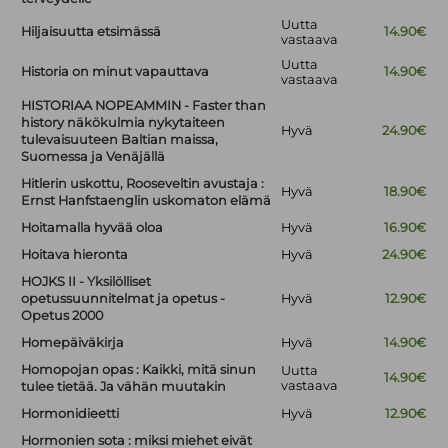
Uutta
Hiljaisuutta etsimässä
14.90€
vastaava
Uutta
Historia on minut vapauttava
14.90€
vastaava
HISTORIAA NOPEAMMIN - Faster than
history näkökulmia nykytaiteen
Hyvä
24.90€
tulevaisuuteen Baltian maissa,
Suomessa ja Venäjällä
Hitlerin uskottu, Rooseveltin avustaja :
Hyvä
18.90€
Ernst Hanfstaenglin uskomaton elämä
Hoitamalla hyvää oloa
Hyvä
16.90€
Hoitava hieronta
Hyvä
24.90€
HOJKS II - Yksilölliset
opetussuunnitelmat ja opetus -
Hyvä
12.90€
Opetus 2000
Homepäiväkirja
Hyvä
14.90€
Homopojan opas : Kaikki, mitä sinun
Uutta
14.90€
vastaava
tulee tietää. Ja vähän muutakin
Hormonidieetti
Hyvä
12.90€
Hormonien sota : miksi miehet eivät