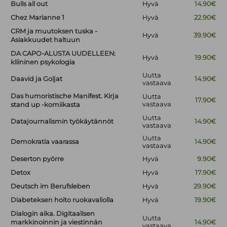
Bulls all out
Hyvä
14.90€
Chez Marianne 1
Hyvä
22.90€
CRM ja muutoksen tuska -
Hyvä
39.90€
Asiakkuudet haltuun
DA CAPO-ALUSTA UUDELLEEN:
Hyvä
19.90€
kliininen psykologia
Uutta
Daavid ja Goljat
14.90€
vastaava
Das humoristische Manifest. Kirja
Uutta
17.90€
vastaava
stand up -komiikasta
Uutta
Datajournalismin työkäytännöt
14.90€
vastaava
Uutta
Demokratia vaarassa
14.90€
vastaava
Deserton pyörre
Hyvä
9.90€
Detox
Hyvä
17.90€
Deutsch im Berufsleben
Hyvä
29.90€
Diabeteksen hoito ruokavaliolla
Hyvä
19.90€
Dialogin aika. Digitaalisen
Uutta
markkinoinnin ja viestinnän
14.90€
vastaava