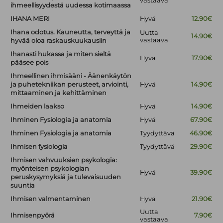
vastaava
ihmeellisyydestä uudessa kotimaassa
IHANA MERI
Hyvä
12.90€
Ihana odotus. Kauneutta, terveyttä ja
Uutta
14.90€
vastaava
hyvää oloa raskauskuukausiin
Ihanasti hukassa ja miten sieltä
Hyvä
17.90€
pääsee pois
Ihmeellinen ihmisääni - Äänenkäytön
ja puhetekniikan perusteet, arviointi,
Hyvä
14.90€
mittaaminen ja kehittäminen
Ihmeiden laakso
Hyvä
14.90€
Ihminen Fysiologia ja anatomia
Hyvä
67.90€
Ihminen Fysiologia ja anatomia
Tyydyttävä
46.90€
Ihmisen fysiologia
Tyydyttävä
29.90€
Ihmisen vahvuuksien psykologia:
myönteisen psykologian
Hyvä
39.90€
peruskysymyksiä ja tulevaisuuden
suuntia
Ihmisen valmentaminen
Hyvä
21.90€
Uutta
Ihmisenpyörä
7.90€
vastaava