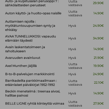
Auto- ja kuljetusalan perusoppi 7 :
Uutta
29.90€
vastaava
sähkölaitteiden perusteet
Uutta
Auton käyttö- ja huolto-opas naisille
14.90€
vastaava
Auttamisen rajoilla :
myötätuntouupumisen synty ja
Hyvä
24.90€
ehkäisy
AVAA TUNNELUKKOSI: vapaudu
Hyvä
34.90€
elämään täydesti
Avain laskentatoimeen ja
Hyvä
14.90€
rahoitukseen
Avaruuden avainluvut
Hyvä
21.90€
Uutta
Axel Munthen jäljillä
19.90€
vastaava
B-to-B-palvelujen markkinointi
Hyvä
24.90€
Barrikadeilta pankkimaailmaan :
Uutta
22.10€
vastaava
eräänlaiset päiväkirjat 1952-1992
Beckin menetelmä : treenaa aivosi,
Hyvä
14.90€
hallitse painosi
Uutta
BELLE LIGNE ryhtiä kiinteyttä voimaa
27.90€
vastaava