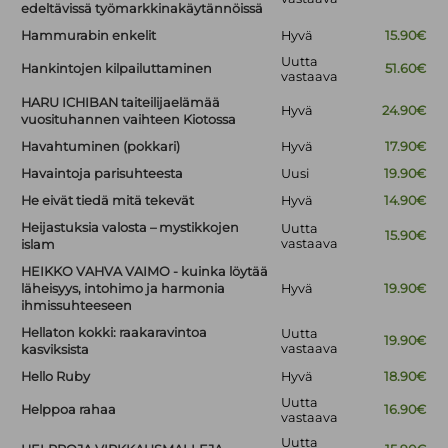
edeltävissä työmarkkinakäytännöissä
Hammurabin enkelit
Hyvä
15.90€
Uutta
Hankintojen kilpailuttaminen
51.60€
vastaava
HARU ICHIBAN taiteilijaelämää
Hyvä
24.90€
vuosituhannen vaihteen Kiotossa
Havahtuminen (pokkari)
Hyvä
17.90€
Havaintoja parisuhteesta
Uusi
19.90€
He eivät tiedä mitä tekevät
Hyvä
14.90€
Heijastuksia valosta – mystikkojen
Uutta
15.90€
vastaava
islam
HEIKKO VAHVA VAIMO - kuinka löytää
läheisyys, intohimo ja harmonia
Hyvä
19.90€
ihmissuhteeseen
Hellaton kokki: raakaravintoa
Uutta
19.90€
vastaava
kasviksista
Hello Ruby
Hyvä
18.90€
Uutta
Helppoa rahaa
16.90€
vastaava
Uutta