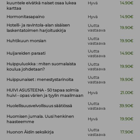
kuuntele eivätkä naiset osaa lukea
Hyvä
14.90€
karttaa
Hormonitasapaino
Hyvä
14.90€
Hotelli- ja ravintola-alan sisäisen
Uutta
19.90€
vastaava
laskentatoimen harjoituskirja
Uutta
Huhtikuun morsian
19.90€
vastaava
Uutta
Huijareiden paraati
14.90€
vastaava
Huippuluokka : miten suomalaista
Uutta
19.90€
vastaava
koulua johdetaan?
Uutta
Huippunaiset : menestystarinoita
19.90€
vastaava
HUIVI ASUSTEENA - 50 tapaa solmia
Hyvä
21.00€
huivi - opas värien ja tyylin maailmaan
Uutta
Huolellisuusvelvollisuus säätiössä
39.90€
vastaava
Huomisen jumala. Uusi henkinen
Hyvä
19.90€
haasteemme
Uutta
Huonon Äidin seksikirja
17.90€
vastaava