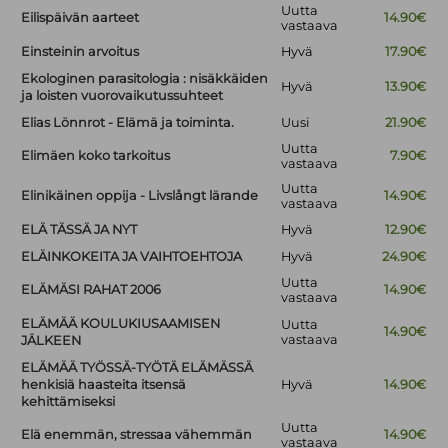
Uutta
Eilispäivän aarteet
14.90€
vastaava
Einsteinin arvoitus
Hyvä
17.90€
Ekologinen parasitologia : nisäkkäiden
Hyvä
13.90€
ja loisten vuorovaikutussuhteet
Elias Lönnrot - Elämä ja toiminta.
Uusi
21.90€
Uutta
Elimäen koko tarkoitus
7.90€
vastaava
Uutta
Elinikäinen oppija - Livslångt lärande
14.90€
vastaava
ELÄ TÄSSÄ JA NYT
Hyvä
12.90€
ELÄINKOKEITA JA VAIHTOEHTOJA
Hyvä
24.90€
Uutta
ELÄMÄSI RAHAT 2006
14.90€
vastaava
ELÄMÄÄ KOULUKIUSAAMISEN
Uutta
14.90€
vastaava
JÄLKEEN
ELÄMÄÄ TYÖSSÄ-TYÖTÄ ELÄMÄSSÄ
henkisiä haasteita itsensä
Hyvä
14.90€
kehittämiseksi
Uutta
Elä enemmän, stressaa vähemmän
14.90€
vastaava