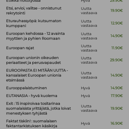
Etiikka hoitotyössä
Hyvä
29.90€
Etsi, arvioi, valitse - onnistunut
Uutta
19.90€
vastaava
rekrytointi
Eturauhassyöpä: kutsumaton
Uutta
12.90€
vastaava
kumppani
Euroopan kehdossa - 12 avainta
Uutta
14.90€
vastaava
myyttien ja pyhien Roomaan
Uutta
Euroopan rajat
11.90€
vastaava
Euroopan unionin oikeuden
Uutta
29.90€
vastaava
periaatteet ja perusvapaudet
EUROOPASTA EI MITÄÄN UUTTA -
Uutta
kansalaiset Euroopan unionia
14.90€
vastaava
etsimässä
Eurooppalaistuminen
Hyvä
14.90€
EUTANASIA - hyvä kuolema
Hyvä
17.90€
Exit : 15 inspiroivaa tositarinaa
Uutta
suomalaisista yrittäjistä, jotka loivat
19.90€
vastaava
menestyksen tyhjästä
Faktat tiskiin! : suomalaisen
Hyvä
16.90€
faktantarkistuksen käsikirja