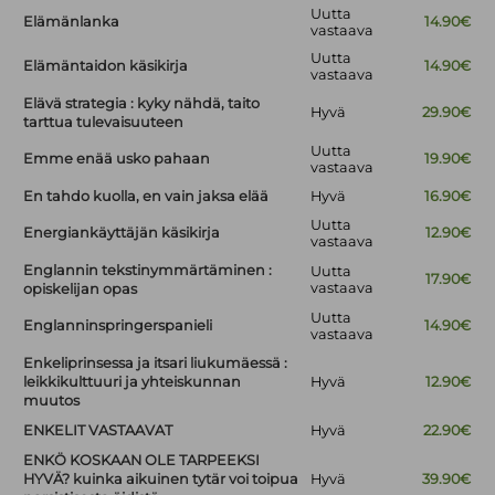
Uutta
Elämänlanka
14.90€
vastaava
Uutta
Elämäntaidon käsikirja
14.90€
vastaava
Elävä strategia : kyky nähdä, taito
Hyvä
29.90€
tarttua tulevaisuuteen
Uutta
Emme enää usko pahaan
19.90€
vastaava
En tahdo kuolla, en vain jaksa elää
Hyvä
16.90€
Uutta
Energiankäyttäjän käsikirja
12.90€
vastaava
Englannin tekstinymmärtäminen :
Uutta
17.90€
vastaava
opiskelijan opas
Uutta
Englanninspringerspanieli
14.90€
vastaava
Enkeliprinsessa ja itsari liukumäessä :
leikkikulttuuri ja yhteiskunnan
Hyvä
12.90€
muutos
ENKELIT VASTAAVAT
Hyvä
22.90€
ENKÖ KOSKAAN OLE TARPEEKSI
HYVÄ? kuinka aikuinen tytär voi toipua
Hyvä
39.90€