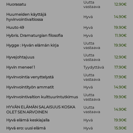
Uutta
Huorasatu
12.90€
vastaava
Huumeiden käyttäjä
Hyvä
14.90€
hyvinvointivaltiossa
Huuto 49
Hyvä
19.90€
Hybris. Dramaturgian filosofia
Hyvä
11.90€
Uutta
Hygge : Hyvän elämän kirja
19.90€
vastaava
Uutta
Hyvejohtajuus
12.90€
vastaava
Hyvin menee! 1
Tyydyttävä
17.90€
Uutta
Hyvinvointia venyttelystä
17.90€
vastaava
Hyvinvointityön ammatit
Hyvä
14.90€
Uutta
Hyvinvointivaltion kulttuurintutkimus
19.90€
vastaava
HYVÄN ELÄMÄN SALAISUUS KOSKA
Uutta
14.90€
vastaava
OLET SEN ARVOINEN
Hyvä elämä keskiajalla
Hyvä
19.90€
Hyvä ero: uusi elämä
Hyvä
15.90€