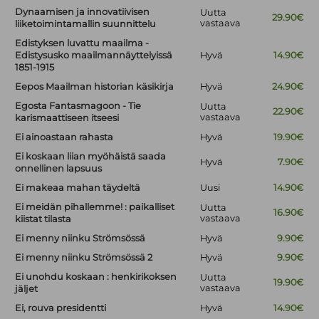
Dynaamisen ja innovatiivisen
Uutta
29.90€
vastaava
liiketoimintamallin suunnittelu
Edistyksen luvattu maailma -
Edistysusko maailmannäyttelyissä
Hyvä
14.90€
1851-1915
Eepos Maailman historian käsikirja
Hyvä
24.90€
Egosta Fantasmagoon - Tie
Uutta
22.90€
vastaava
karismaattiseen itseesi
Ei ainoastaan rahasta
Hyvä
19.90€
Ei koskaan liian myöhäistä saada
Hyvä
7.90€
onnellinen lapsuus
Ei makeaa mahan täydeltä
Uusi
14.90€
Ei meidän pihallemme! : paikalliset
Uutta
16.90€
vastaava
kiistat tilasta
Ei menny niinku Strömsössä
Hyvä
9.90€
Ei menny niinku Strömsössä 2
Hyvä
9.90€
Ei unohdu koskaan : henkirikoksen
Uutta
19.90€
vastaava
jäljet
Ei, rouva presidentti
Hyvä
14.90€