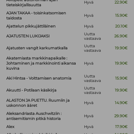
Hyvä
22.90€
tieteiskirjallisuutta
AJAN TAKAA - toisinkatsomisen
Hyvä
15.90€
taidosta
Ajattelun pikkujättiläinen
Hyvä
20.10€
Uutta
AJATUSTEN LUKIJAKSI
26.90€
vastaava
Uutta
Ajatusten vangit karkumatkalla
19.90€
vastaava
Akatemiasta markkinapaikalle :
Johtaminen ja markkinointi aikansa
Hyvä
19.90€
kuvina
Uutta
Aki Hintsa - Voittamisen anatomia
15.90€
vastaava
Uutta
Akuutti - Potilaan käsikirja
19.90€
vastaava
ALASTON JA PUETTU. Ruumiin ja
Hyvä
14.90€
uskonnon ääret
Aleksandriasta Auschwitziin :
Hyvä
29.90€
antisemitismin pitkä historia
Alex
Hyvä
17.90€