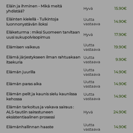
Eläin ja ihminen - Mikä meitä
Hyvä
15.90€
yhdistää?
Eläinten kielellä - Tulkintoja
Uutta
14.90€
vastaava
luonnonystävän iloksi
Eläketurma : miksi Suomeen tarvitaan
Hyvä
17.90€
uusi sukupolvisopimus
Uutta
Elämisen vaikeus
19.90€
vastaava
Elämä järjestykseen ilman rahtuakaan
Uutta
9.90€
vastaava
itsekuria
Uutta
Elämän juurilla
14.90€
vastaava
Uutta
Elämän paras aika
14.90€
vastaava
Elämän pelit ja kaunis sielu kauniissa
Uutta
14.90€
vastaava
kehossa
Elämän tarkoitus ja vakava sairaus :
ALS-tautiin sairastuneen
Hyvä
24.90€
eksistentiaalinen prosessi
Uutta
Elämänhallinnan haaste
14.90€
vastaava