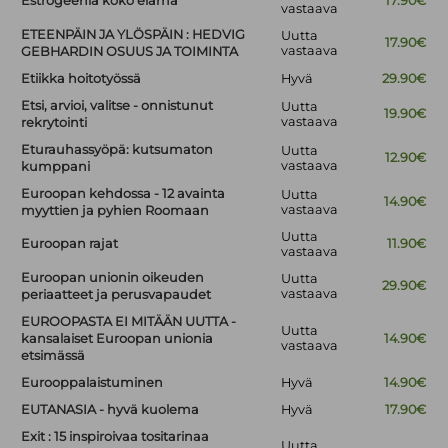
Estrogeeniä koko elämä
17.90€
vastaava
ETEENPÄIN JA YLÖSPÄIN : HEDVIG
Uutta
17.90€
vastaava
GEBHARDIN OSUUS JA TOIMINTA
Etiikka hoitotyössä
Hyvä
29.90€
Etsi, arvioi, valitse - onnistunut
Uutta
19.90€
vastaava
rekrytointi
Eturauhassyöpä: kutsumaton
Uutta
12.90€
vastaava
kumppani
Euroopan kehdossa - 12 avainta
Uutta
14.90€
vastaava
myyttien ja pyhien Roomaan
Uutta
Euroopan rajat
11.90€
vastaava
Euroopan unionin oikeuden
Uutta
29.90€
vastaava
periaatteet ja perusvapaudet
EUROOPASTA EI MITÄÄN UUTTA -
Uutta
kansalaiset Euroopan unionia
14.90€
vastaava
etsimässä
Eurooppalaistuminen
Hyvä
14.90€
EUTANASIA - hyvä kuolema
Hyvä
17.90€
Exit : 15 inspiroivaa tositarinaa
Uutta