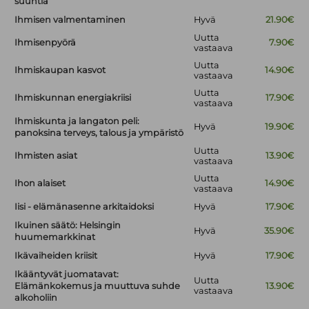
suuntia
Ihmisen valmentaminen
Hyvä
21.90€
Uutta
Ihmisenpyörä
7.90€
vastaava
Uutta
Ihmiskaupan kasvot
14.90€
vastaava
Uutta
Ihmiskunnan energiakriisi
17.90€
vastaava
Ihmiskunta ja langaton peli:
Hyvä
19.90€
panoksina terveys, talous ja ympäristö
Uutta
Ihmisten asiat
13.90€
vastaava
Uutta
Ihon alaiset
14.90€
vastaava
Iisi - elämänasenne arkitaidoksi
Hyvä
17.90€
Ikuinen säätö: Helsingin
Hyvä
35.90€
huumemarkkinat
Ikävaiheiden kriisit
Hyvä
17.90€
Ikääntyvät juomatavat:
Uutta
Elämänkokemus ja muuttuva suhde
13.90€
vastaava
alkoholiin