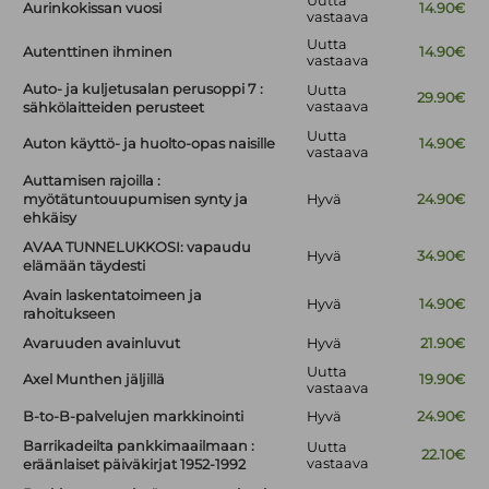
Uutta
Aurinkokissan vuosi
14.90€
vastaava
Uutta
Autenttinen ihminen
14.90€
vastaava
Auto- ja kuljetusalan perusoppi 7 :
Uutta
29.90€
vastaava
sähkölaitteiden perusteet
Uutta
Auton käyttö- ja huolto-opas naisille
14.90€
vastaava
Auttamisen rajoilla :
myötätuntouupumisen synty ja
Hyvä
24.90€
ehkäisy
AVAA TUNNELUKKOSI: vapaudu
Hyvä
34.90€
elämään täydesti
Avain laskentatoimeen ja
Hyvä
14.90€
rahoitukseen
Avaruuden avainluvut
Hyvä
21.90€
Uutta
Axel Munthen jäljillä
19.90€
vastaava
B-to-B-palvelujen markkinointi
Hyvä
24.90€
Barrikadeilta pankkimaailmaan :
Uutta
22.10€
vastaava
eräänlaiset päiväkirjat 1952-1992