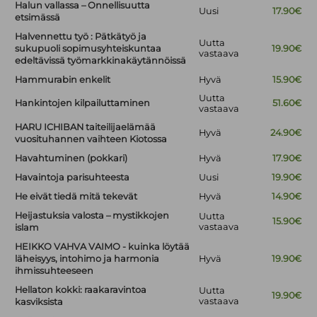
Halun vallassa – Onnellisuutta
Uusi
17.90€
etsimässä
Halvennettu työ : Pätkätyö ja
Uutta
sukupuoli sopimusyhteiskuntaa
19.90€
vastaava
edeltävissä työmarkkinakäytännöissä
Hammurabin enkelit
Hyvä
15.90€
Uutta
Hankintojen kilpailuttaminen
51.60€
vastaava
HARU ICHIBAN taiteilijaelämää
Hyvä
24.90€
vuosituhannen vaihteen Kiotossa
Havahtuminen (pokkari)
Hyvä
17.90€
Havaintoja parisuhteesta
Uusi
19.90€
He eivät tiedä mitä tekevät
Hyvä
14.90€
Heijastuksia valosta – mystikkojen
Uutta
15.90€
vastaava
islam
HEIKKO VAHVA VAIMO - kuinka löytää
läheisyys, intohimo ja harmonia
Hyvä
19.90€
ihmissuhteeseen
Hellaton kokki: raakaravintoa
Uutta
19.90€
vastaava
kasviksista