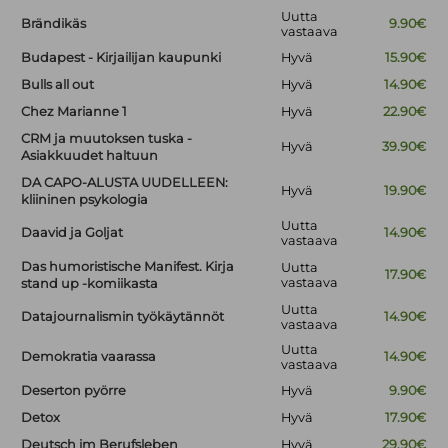
Uutta
Brändikäs
9.90€
vastaava
Budapest - Kirjailijan kaupunki
Hyvä
15.90€
Bulls all out
Hyvä
14.90€
Chez Marianne 1
Hyvä
22.90€
CRM ja muutoksen tuska -
Hyvä
39.90€
Asiakkuudet haltuun
DA CAPO-ALUSTA UUDELLEEN:
Hyvä
19.90€
kliininen psykologia
Uutta
Daavid ja Goljat
14.90€
vastaava
Das humoristische Manifest. Kirja
Uutta
17.90€
vastaava
stand up -komiikasta
Uutta
Datajournalismin työkäytännöt
14.90€
vastaava
Uutta
Demokratia vaarassa
14.90€
vastaava
Deserton pyörre
Hyvä
9.90€
Detox
Hyvä
17.90€
Deutsch im Berufsleben
Hyvä
29.90€