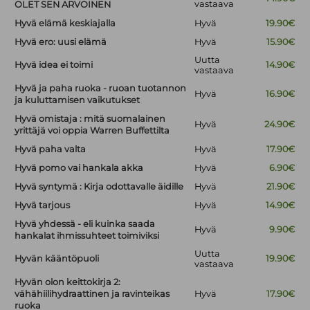
vastaava
OLET SEN ARVOINEN
Hyvä elämä keskiajalla
Hyvä
19.90€
Hyvä ero: uusi elämä
Hyvä
15.90€
Uutta
Hyvä idea ei toimi
14.90€
vastaava
Hyvä ja paha ruoka - ruoan tuotannon
Hyvä
16.90€
ja kuluttamisen vaikutukset
Hyvä omistaja : mitä suomalainen
Hyvä
24.90€
yrittäjä voi oppia Warren Buffettilta
Hyvä paha valta
Hyvä
17.90€
Hyvä pomo vai hankala akka
Hyvä
6.90€
Hyvä syntymä : Kirja odottavalle äidille
Hyvä
21.90€
Hyvä tarjous
Hyvä
14.90€
Hyvä yhdessä - eli kuinka saada
Hyvä
9.90€
hankalat ihmissuhteet toimiviksi
Uutta
Hyvän kääntöpuoli
19.90€
vastaava
Hyvän olon keittokirja 2:
vähähiilihydraattinen ja ravinteikas
Hyvä
17.90€
ruoka