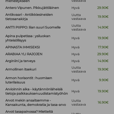
vastaava
menestykseen
Antero Vipunen. Pikkujättiläinen
Hyvä
29.90€
Antikvaari - Antiikkiesineiden
Uutta
19.90€
vastaava
tietosanakirja
Uutta
ANTTI PIIPPO: liian suuri Suomelle
14.90€
vastaava
Apina pulpetissa : ysiluokan
Hyvä
19.90€
yhteisöllisyys
APINASTA IHMISEKSI
Hyvä
17.90€
ARABIAA YLI RAJOJEN
Hyvä
29.90€
Arginiini ja terveys
Hyvä
14.90€
Uutta
Armollinen itsekuri
19.90€
vastaava
Armon horisontit : huomisen
Hyvä
9.90€
luterilaisuus
Arvioinnin aika - käytännönläheisiä
Hyvä
19.90€
tietoja palkkauksenuudistamistyöhön
Arvot mekin ansaitsemme -
Uutta
16.90€
vastaava
Kansakunta, demokratia ja tasa-arvo
Arvot tasapainossa? Mietteitä
Uutta