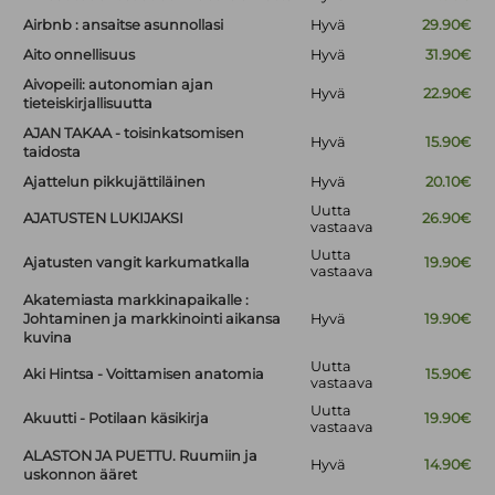
Airbnb : ansaitse asunnollasi
Hyvä
29.90€
Aito onnellisuus
Hyvä
31.90€
Aivopeili: autonomian ajan
Hyvä
22.90€
tieteiskirjallisuutta
AJAN TAKAA - toisinkatsomisen
Hyvä
15.90€
taidosta
Ajattelun pikkujättiläinen
Hyvä
20.10€
Uutta
AJATUSTEN LUKIJAKSI
26.90€
vastaava
Uutta
Ajatusten vangit karkumatkalla
19.90€
vastaava
Akatemiasta markkinapaikalle :
Johtaminen ja markkinointi aikansa
Hyvä
19.90€
kuvina
Uutta
Aki Hintsa - Voittamisen anatomia
15.90€
vastaava
Uutta
Akuutti - Potilaan käsikirja
19.90€
vastaava
ALASTON JA PUETTU. Ruumiin ja
Hyvä
14.90€
uskonnon ääret