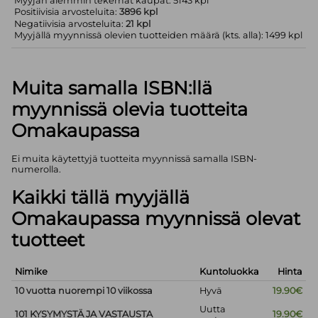
Myyjän aiemmin tekemät kaupat: 5143 kpl
Positiivisia arvosteluita:
3896 kpl
Negatiivisia arvosteluita:
21 kpl
Myyjällä myynnissä olevien tuotteiden määrä (kts. alla): 1499 kpl
Muita samalla ISBN:llä
myynnissä olevia tuotteita
Omakaupassa
Ei muita käytettyjä tuotteita myynnissä samalla ISBN-
numerolla.
Kaikki tällä myyjällä
Omakaupassa myynnissä olevat
tuotteet
Nimike
Kuntoluokka
Hinta
10 vuotta nuorempi 10 viikossa
Hyvä
19.90€
Uutta
101 KYSYMYSTÄ JA VASTAUSTA
19.90€