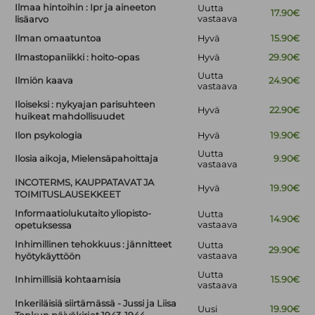
Ilmaa hintoihin : Ipr ja aineeton
Uutta
17.90€
vastaava
lisäarvo
Ilman omaatuntoa
Hyvä
15.90€
Ilmastopaniikki : hoito-opas
Hyvä
29.90€
Uutta
Ilmiön kaava
24.90€
vastaava
Iloiseksi : nykyajan parisuhteen
Hyvä
22.90€
huikeat mahdollisuudet
Ilon psykologia
Hyvä
19.90€
Uutta
Ilosia aikoja, Mielensäpahoittaja
9.90€
vastaava
INCOTERMS, KAUPPATAVAT JA
Hyvä
19.90€
TOIMITUSLAUSEKKEET
Informaatiolukutaito yliopisto-
Uutta
14.90€
vastaava
opetuksessa
Inhimillinen tehokkuus : jännitteet
Uutta
29.90€
vastaava
hyötykäyttöön
Uutta
Inhimillisiä kohtaamisia
15.90€
vastaava
Inkeriläisiä siirtämässä - Jussi ja Liisa
Uusi
19.90€