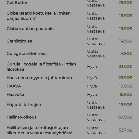
Uutta
Get Better
29.90€
vastaava
Globalisaatio koetuksella : miten
Uutta
19.90€
vastaava
pärjää Suomi?
Uutta
Globalisaation paradoksi
19.90€
vastaava
Uutta
Graniittimies
14.90€
vastaava
Uutta
Gulagista selvinneet
14.90€
vastaava
Guruja, joogeja ja filosofeja - Intian
Hyvä
23.60€
filosofiaa
Haasteena myynnin johtaminen
Hyvä
29.90€
HAAVA
Hyvä
19.90€
Haaveita
Hyvä
15.90€
Uutta
Hajauta tai hajoa
19.90€
vastaava
Uutta
Hallinto-oikeus
69.90€
vastaava
Hallituksen ja toimitusjohtajan
Uutta
53.70€
vastaava
oikeudet ja vastuu osakeyhtiössä