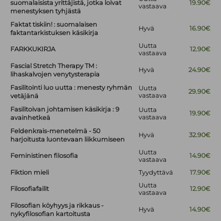
suomalaisista yrittäjistä, jotka loivat
19.90€
vastaava
menestyksen tyhjästä
Faktat tiskiin! : suomalaisen
Hyvä
16.90€
faktantarkistuksen käsikirja
Uutta
FARKKUKIRJA
12.90€
vastaava
Fascial Stretch Therapy TM :
Hyvä
24.90€
lihaskalvojen venytysterapia
Fasilitointi luo uutta : menesty ryhmän
Uutta
29.90€
vastaava
vetäjänä
Fasilitoivan johtamisen käsikirja : 9
Uutta
19.90€
vastaava
avainhetkeä
Feldenkrais-menetelmä - 50
Hyvä
32.90€
harjoitusta luontevaan liikkumiseen
Uutta
Feministinen filosofia
14.90€
vastaava
Fiktion mieli
Tyydyttävä
17.90€
Uutta
Filosofiafailit
12.90€
vastaava
Filosofian köyhyys ja rikkaus -
Hyvä
14.90€
nykyfilosofian kartoitusta