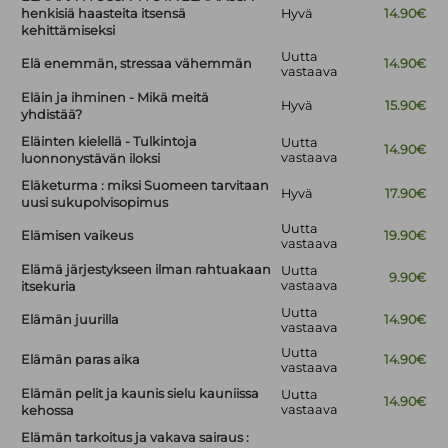
henkisiä haasteita itsensä
Hyvä
14.90€
kehittämiseksi
Uutta
Elä enemmän, stressaa vähemmän
14.90€
vastaava
Eläin ja ihminen - Mikä meitä
Hyvä
15.90€
yhdistää?
Eläinten kielellä - Tulkintoja
Uutta
14.90€
vastaava
luonnonystävän iloksi
Eläketurma : miksi Suomeen tarvitaan
Hyvä
17.90€
uusi sukupolvisopimus
Uutta
Elämisen vaikeus
19.90€
vastaava
Elämä järjestykseen ilman rahtuakaan
Uutta
9.90€
vastaava
itsekuria
Uutta
Elämän juurilla
14.90€
vastaava
Uutta
Elämän paras aika
14.90€
vastaava
Elämän pelit ja kaunis sielu kauniissa
Uutta
14.90€
vastaava
kehossa
Elämän tarkoitus ja vakava sairaus :