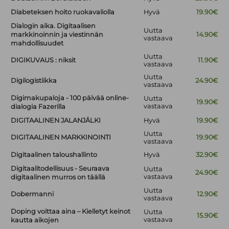
Diabeteksen hoito ruokavaliolla
Hyvä
19.90€
Dialogin aika. Digitaalisen
Uutta
markkinoinnin ja viestinnän
14.90€
vastaava
mahdollisuudet
Uutta
DIGIKUVAUS : niksit
11.90€
vastaava
Uutta
Digilogistiikka
24.90€
vastaava
Digimakupaloja - 100 päivää online-
Uutta
19.90€
vastaava
dialogia Fazerilla
DIGITAALINEN JALANJÄLKI
Hyvä
19.90€
Uutta
DIGITAALINEN MARKKINOINTI
19.90€
vastaava
Digitaalinen taloushallinto
Hyvä
32.90€
Digitaalitodellisuus - Seuraava
Uutta
24.90€
vastaava
digitaalinen murros on täällä
Uutta
Dobermanni
12.90€
vastaava
Doping voittaa aina – Kielletyt keinot
Uutta
15.90€
vastaava
kautta aikojen