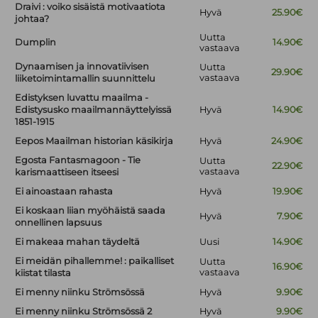
Draivi : voiko sisäistä motivaatiota
Hyvä
25.90€
johtaa?
Uutta
Dumplin
14.90€
vastaava
Dynaamisen ja innovatiivisen
Uutta
29.90€
vastaava
liiketoimintamallin suunnittelu
Edistyksen luvattu maailma -
Edistysusko maailmannäyttelyissä
Hyvä
14.90€
1851-1915
Eepos Maailman historian käsikirja
Hyvä
24.90€
Egosta Fantasmagoon - Tie
Uutta
22.90€
vastaava
karismaattiseen itseesi
Ei ainoastaan rahasta
Hyvä
19.90€
Ei koskaan liian myöhäistä saada
Hyvä
7.90€
onnellinen lapsuus
Ei makeaa mahan täydeltä
Uusi
14.90€
Ei meidän pihallemme! : paikalliset
Uutta
16.90€
vastaava
kiistat tilasta
Ei menny niinku Strömsössä
Hyvä
9.90€
Ei menny niinku Strömsössä 2
Hyvä
9.90€