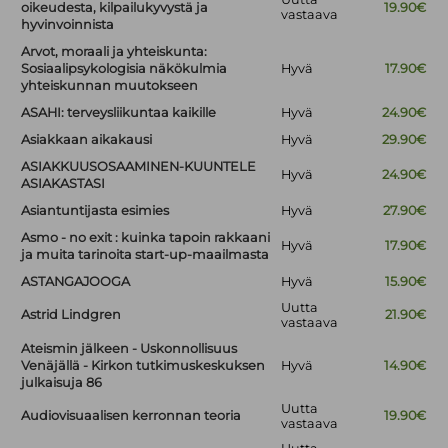
oikeudesta, kilpailukyvystä ja
19.90€
vastaava
hyvinvoinnista
Arvot, moraali ja yhteiskunta:
Sosiaalipsykologisia näkökulmia
Hyvä
17.90€
yhteiskunnan muutokseen
ASAHI: terveysliikuntaa kaikille
Hyvä
24.90€
Asiakkaan aikakausi
Hyvä
29.90€
ASIAKKUUSOSAAMINEN-KUUNTELE
Hyvä
24.90€
ASIAKASTASI
Asiantuntijasta esimies
Hyvä
27.90€
Asmo - no exit : kuinka tapoin rakkaani
Hyvä
17.90€
ja muita tarinoita start-up-maailmasta
ASTANGAJOOGA
Hyvä
15.90€
Uutta
Astrid Lindgren
21.90€
vastaava
Ateismin jälkeen - Uskonnollisuus
Venäjällä - Kirkon tutkimuskeskuksen
Hyvä
14.90€
julkaisuja 86
Uutta
Audiovisuaalisen kerronnan teoria
19.90€
vastaava