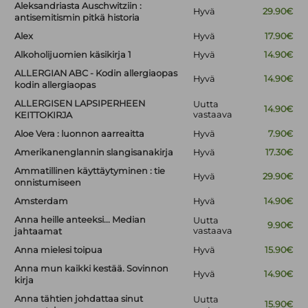
Aleksandriasta Auschwitziin :
Hyvä
29.90€
antisemitismin pitkä historia
Alex
Hyvä
17.90€
Alkoholijuomien käsikirja 1
Hyvä
14.90€
ALLERGIAN ABC - Kodin allergiaopas
Hyvä
14.90€
kodin allergiaopas
ALLERGISEN LAPSIPERHEEN
Uutta
14.90€
vastaava
KEITTOKIRJA
Aloe Vera : luonnon aarreaitta
Hyvä
7.90€
Amerikanenglannin slangisanakirja
Hyvä
17.30€
Ammatillinen käyttäytyminen : tie
Hyvä
29.90€
onnistumiseen
Amsterdam
Hyvä
14.90€
Anna heille anteeksi... Median
Uutta
9.90€
vastaava
jahtaamat
Anna mielesi toipua
Hyvä
15.90€
Anna mun kaikki kestää. Sovinnon
Hyvä
14.90€
kirja
Anna tähtien johdattaa sinut
Uutta
15.90€