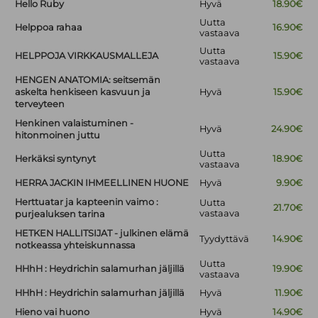
Hello Ruby
Hyvä
18.90€
Uutta
Helppoa rahaa
16.90€
vastaava
Uutta
HELPPOJA VIRKKAUSMALLEJA
15.90€
vastaava
HENGEN ANATOMIA: seitsemän
askelta henkiseen kasvuun ja
Hyvä
15.90€
terveyteen
Henkinen valaistuminen -
Hyvä
24.90€
hitonmoinen juttu
Uutta
Herkäksi syntynyt
18.90€
vastaava
HERRA JACKIN IHMEELLINEN HUONE
Hyvä
9.90€
Herttuatar ja kapteenin vaimo :
Uutta
21.70€
vastaava
purjealuksen tarina
HETKEN HALLITSIJAT - julkinen elämä
Tyydyttävä
14.90€
notkeassa yhteiskunnassa
Uutta
HHhH : Heydrichin salamurhan jäljillä
19.90€
vastaava
HHhH : Heydrichin salamurhan jäljillä
Hyvä
11.90€
Hieno vai huono
Hyvä
14.90€