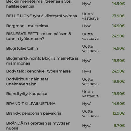
Beckin menetelmä : treenaa aivosi,
Hyvä
14.90€
hallitse painosi
Uutta
BELLE LIGNE ryhtiä kiinteyttä voimaa
27.90€
vastaava
Bergman - muistelma
Hyvä
14.90€
BISNESATLEETTI - miten pääsen 8
Uutta
24.90€
vastaava
tunnin työkuntoon?
Uutta
Blogi tulee töihin
14.90€
vastaava
Blogimarkkinointi: Blogilla mainetta ja
Hyvä
19.90€
mammonaa
Body talk : kehonkieli työelämässä
Hyvä
24.90€
Bodylicious! : näin saat
Uutta
19.90€
vastaava
unelmavartalon
Uutta
Brandi yrityskaupassa
19.90€
vastaava
BRANDIT KILPAILUETUNA
Hyvä
14.90€
Uutta
Brandy: persoonan päiväkirja
12.90€
vastaava
BRÄNDÄTYT ostetaan ja myydään
Hyvä
9.70€
nuoria