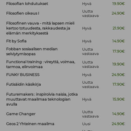
Filosofian lohdutukset
Hyvä
19.90€
Uutta
Filosofien oikeus I
24.90€
vastaava
Filosofinen vauva - mitä lapsen mieli
kertoo totuudesta, rakkaudesta ja
Hyvä
21.90€
elämän merkityksestä
Fit by Sofia
Hyvä
14.90€
Fobban sosiaalisen median
Uutta
17.90€
vastaava
selviytymisopas
Functional training : vireyttä, voimaa,
Uutta
19.90€
vastaava
tarmoa, elinvoimaa
FUNKY BUSINESS
Hyvä
24.90€
Uutta
Futisäidin käsikirja
17.90€
vastaava
Futuremakers : inspiroivia naisia, jotka
muuttavat maailmaa teknologian
Hyvä
15.90€
avulla
Uutta
Game Changer
14.90€
vastaava
Geos 2 Yhteinen maailma
Uusi
24.90€