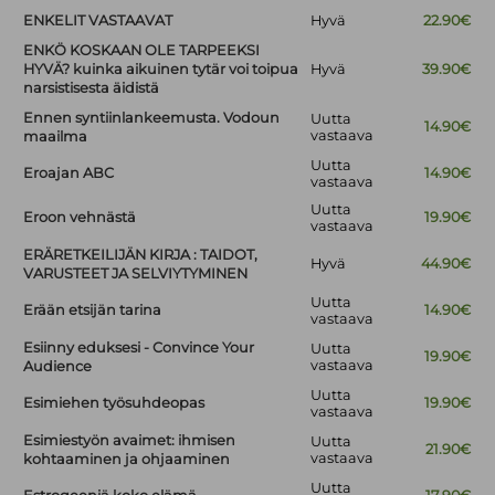
ENKELIT VASTAAVAT
Hyvä
22.90€
ENKÖ KOSKAAN OLE TARPEEKSI
HYVÄ? kuinka aikuinen tytär voi toipua
Hyvä
39.90€
narsistisesta äidistä
Ennen syntiinlankeemusta. Vodoun
Uutta
14.90€
vastaava
maailma
Uutta
Eroajan ABC
14.90€
vastaava
Uutta
Eroon vehnästä
19.90€
vastaava
ERÄRETKEILIJÄN KIRJA : TAIDOT,
Hyvä
44.90€
VARUSTEET JA SELVIYTYMINEN
Uutta
Erään etsijän tarina
14.90€
vastaava
Esiinny eduksesi - Convince Your
Uutta
19.90€
vastaava
Audience
Uutta
Esimiehen työsuhdeopas
19.90€
vastaava
Esimiestyön avaimet: ihmisen
Uutta
21.90€
vastaava
kohtaaminen ja ohjaaminen
Uutta