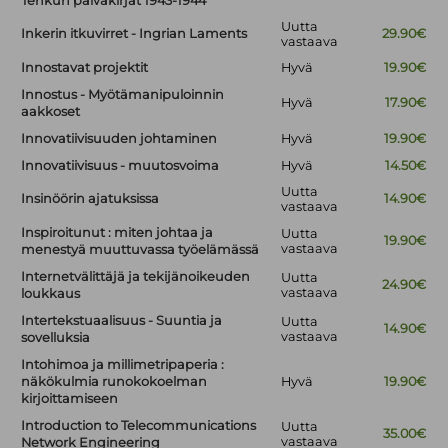
Tenkun päiväkirjat 1943-1944
Uutta
Inkerin itkuvirret - Ingrian Laments
29.90€
vastaava
Innostavat projektit
Hyvä
19.90€
Innostus - Myötämanipuloinnin
Hyvä
17.90€
aakkoset
Innovatiivisuuden johtaminen
Hyvä
19.90€
Innovatiivisuus - muutosvoima
Hyvä
14.50€
Uutta
Insinöörin ajatuksissa
14.90€
vastaava
Inspiroitunut : miten johtaa ja
Uutta
19.90€
vastaava
menestyä muuttuvassa työelämässä
Internetvälittäjä ja tekijänoikeuden
Uutta
24.90€
vastaava
loukkaus
Intertekstuaalisuus - Suuntia ja
Uutta
14.90€
vastaava
sovelluksia
Intohimoa ja millimetripaperia :
näkökulmia runokokoelman
Hyvä
19.90€
kirjoittamiseen
Introduction to Telecommunications
Uutta
35.00€
vastaava
Network Engineering