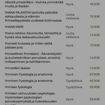
Idiootit ympärilläni - Kuinka ymmärtää
Hyvä
16.90€
muita ja itseään
IHANA IRLANTINI tarinoita ystävistä
Uutta
rakkaudesta ja elämän
19.90€
vastaava
ihmeellisyydestä uudessa kotimaassa
IHANA MERI
Hyvä
12.90€
Ihana odotus. Kauneutta, terveyttä ja
Uutta
14.90€
vastaava
hyvää oloa raskauskuukausiin
Ihanasti hukassa ja miten sieltä
Hyvä
17.90€
pääsee pois
Ihmeellinen ihmisääni - Äänenkäytön
ja puhetekniikan perusteet, arviointi,
Hyvä
14.90€
mittaaminen ja kehittäminen
Ihmeiden laakso
Hyvä
14.90€
Ihminen Fysiologia ja anatomia
Hyvä
67.90€
Ihminen Fysiologia ja anatomia
Tyydyttävä
46.90€
Ihmisen fysiologia
Tyydyttävä
29.90€
Ihmisen vahvuuksien psykologia:
myönteisen psykologian
Hyvä
39.90€
peruskysymyksiä ja tulevaisuuden