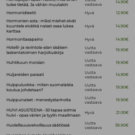
14.90€
vastaava
tulee tietää. Ja vähän muutakin
Hormonidieetti
Hyvä
12.90€
Hormonien sota : miksi miehet eivät
kuuntele eivätkä naiset osaa lukea
Hyvä
14.90€
karttaa
Hormonitasapaino
Hyvä
14.90€
Hotelli- ja ravintola-alan sisäisen
Uutta
19.90€
vastaava
laskentatoimen harjoituskirja
Uutta
Huhtikuun morsian
19.90€
vastaava
Uutta
Huijareiden paraati
14.90€
vastaava
Huippuluokka : miten suomalaista
Uutta
19.90€
vastaava
koulua johdetaan?
Uutta
Huippunaiset : menestystarinoita
19.90€
vastaava
HUIVI ASUSTEENA - 50 tapaa solmia
Hyvä
21.00€
huivi - opas värien ja tyylin maailmaan
Uutta
Huolellisuusvelvollisuus säätiössä
39.90€
vastaava