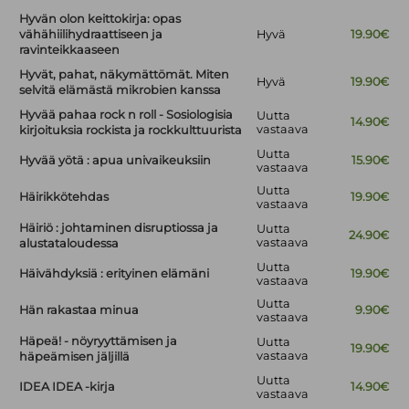
Hyvän olon keittokirja: opas
vähähiilihydraattiseen ja
Hyvä
19.90€
ravinteikkaaseen
Hyvät, pahat, näkymättömät. Miten
Hyvä
19.90€
selvitä elämästä mikrobien kanssa
Hyvää pahaa rock n roll - Sosiologisia
Uutta
14.90€
vastaava
kirjoituksia rockista ja rockkulttuurista
Uutta
Hyvää yötä : apua univaikeuksiin
15.90€
vastaava
Uutta
Häirikkötehdas
19.90€
vastaava
Häiriö : johtaminen disruptiossa ja
Uutta
24.90€
vastaava
alustataloudessa
Uutta
Häivähdyksiä : erityinen elämäni
19.90€
vastaava
Uutta
Hän rakastaa minua
9.90€
vastaava
Häpeä! - nöyryyttämisen ja
Uutta
19.90€
vastaava
häpeämisen jäljillä
Uutta
IDEA IDEA -kirja
14.90€
vastaava