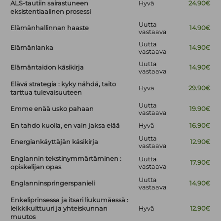
ALS-tautiin sairastuneen
Hyvä
24.90€
eksistentiaalinen prosessi
Uutta
Elämänhallinnan haaste
14.90€
vastaava
Uutta
Elämänlanka
14.90€
vastaava
Uutta
Elämäntaidon käsikirja
14.90€
vastaava
Elävä strategia : kyky nähdä, taito
Hyvä
29.90€
tarttua tulevaisuuteen
Uutta
Emme enää usko pahaan
19.90€
vastaava
En tahdo kuolla, en vain jaksa elää
Hyvä
16.90€
Uutta
Energiankäyttäjän käsikirja
12.90€
vastaava
Englannin tekstinymmärtäminen :
Uutta
17.90€
vastaava
opiskelijan opas
Uutta
Englanninspringerspanieli
14.90€
vastaava
Enkeliprinsessa ja itsari liukumäessä :
leikkikulttuuri ja yhteiskunnan
Hyvä
12.90€
muutos