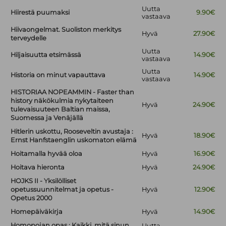
Uutta
Hiirestä puumaksi
9.90€
vastaava
Hiivaongelmat. Suoliston merkitys
Hyvä
27.90€
terveydelle
Uutta
Hiljaisuutta etsimässä
14.90€
vastaava
Uutta
Historia on minut vapauttava
14.90€
vastaava
HISTORIAA NOPEAMMIN - Faster than
history näkökulmia nykytaiteen
Hyvä
24.90€
tulevaisuuteen Baltian maissa,
Suomessa ja Venäjällä
Hitlerin uskottu, Rooseveltin avustaja :
Hyvä
18.90€
Ernst Hanfstaenglin uskomaton elämä
Hoitamalla hyvää oloa
Hyvä
16.90€
Hoitava hieronta
Hyvä
24.90€
HOJKS II - Yksilölliset
opetussuunnitelmat ja opetus -
Hyvä
12.90€
Opetus 2000
Homepäiväkirja
Hyvä
14.90€
Homopojan opas : Kaikki, mitä sinun
Uutta