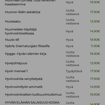
Huomisen jumala. Uusi henkinen
Hyvä
19.90€
haasteemme
Uutta
Huonon Äidin seksikirja
17.90€
vastaava
Uutta
Huorasatu
12.90€
vastaava
Huumeiden käyttäjä
Hyvä
14.90€
hyvinvointivaltiossa
Huuto 49
Hyvä
19.90€
Hybris. Dramaturgian filosofia
Hyvä
11.90€
Uutta
Hygge : Hyvän elämän kirja
19.90€
vastaava
Uutta
Hyvejohtajuus
12.90€
vastaava
Hyvin menee! 1
Tyydyttävä
17.90€
Uutta
Hyvinvointia venyttelystä
17.90€
vastaava
Hyvinvointityön ammatit
Hyvä
14.90€
Uutta
Hyvinvointivaltion kulttuurintutkimus
19.90€
vastaava
HYVÄN ELÄMÄN SALAISUUS KOSKA
Uutta
14.90€