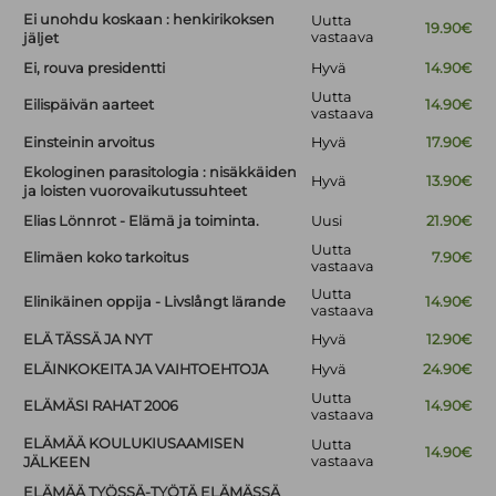
Ei unohdu koskaan : henkirikoksen
Uutta
19.90€
vastaava
jäljet
Ei, rouva presidentti
Hyvä
14.90€
Uutta
Eilispäivän aarteet
14.90€
vastaava
Einsteinin arvoitus
Hyvä
17.90€
Ekologinen parasitologia : nisäkkäiden
Hyvä
13.90€
ja loisten vuorovaikutussuhteet
Elias Lönnrot - Elämä ja toiminta.
Uusi
21.90€
Uutta
Elimäen koko tarkoitus
7.90€
vastaava
Uutta
Elinikäinen oppija - Livslångt lärande
14.90€
vastaava
ELÄ TÄSSÄ JA NYT
Hyvä
12.90€
ELÄINKOKEITA JA VAIHTOEHTOJA
Hyvä
24.90€
Uutta
ELÄMÄSI RAHAT 2006
14.90€
vastaava
ELÄMÄÄ KOULUKIUSAAMISEN
Uutta
14.90€
vastaava
JÄLKEEN
ELÄMÄÄ TYÖSSÄ-TYÖTÄ ELÄMÄSSÄ