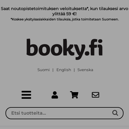
Siirry pääsisältöön
Saat noutopistetoimituksen veloituksetta*, kun tilauksesi arvo
ylittää 59 €!
*Koskee yksityisasiakkaiden tilauksia, jotka toimitetaan Suomeen.
Suomi
English
Svenska
|
|