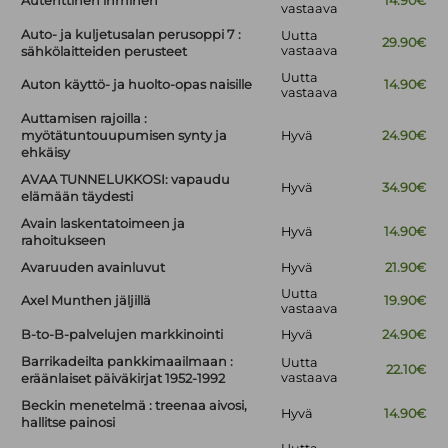
Autenttinen ihminen
14.90€
vastaava
Auto- ja kuljetusalan perusoppi 7 :
Uutta
29.90€
vastaava
sähkölaitteiden perusteet
Uutta
Auton käyttö- ja huolto-opas naisille
14.90€
vastaava
Auttamisen rajoilla :
myötätuntouupumisen synty ja
Hyvä
24.90€
ehkäisy
AVAA TUNNELUKKOSI: vapaudu
Hyvä
34.90€
elämään täydesti
Avain laskentatoimeen ja
Hyvä
14.90€
rahoitukseen
Avaruuden avainluvut
Hyvä
21.90€
Uutta
Axel Munthen jäljillä
19.90€
vastaava
B-to-B-palvelujen markkinointi
Hyvä
24.90€
Barrikadeilta pankkimaailmaan :
Uutta
22.10€
vastaava
eräänlaiset päiväkirjat 1952-1992
Beckin menetelmä : treenaa aivosi,
Hyvä
14.90€
hallitse painosi