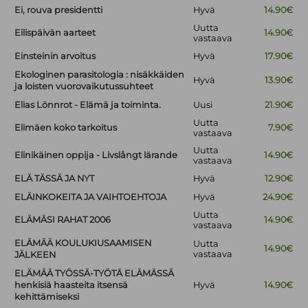
Ei, rouva presidentti
Hyvä
14.90€
Uutta
Eilispäivän aarteet
14.90€
vastaava
Einsteinin arvoitus
Hyvä
17.90€
Ekologinen parasitologia : nisäkkäiden
Hyvä
13.90€
ja loisten vuorovaikutussuhteet
Elias Lönnrot - Elämä ja toiminta.
Uusi
21.90€
Uutta
Elimäen koko tarkoitus
7.90€
vastaava
Uutta
Elinikäinen oppija - Livslångt lärande
14.90€
vastaava
ELÄ TÄSSÄ JA NYT
Hyvä
12.90€
ELÄINKOKEITA JA VAIHTOEHTOJA
Hyvä
24.90€
Uutta
ELÄMÄSI RAHAT 2006
14.90€
vastaava
ELÄMÄÄ KOULUKIUSAAMISEN
Uutta
14.90€
vastaava
JÄLKEEN
ELÄMÄÄ TYÖSSÄ-TYÖTÄ ELÄMÄSSÄ
henkisiä haasteita itsensä
Hyvä
14.90€
kehittämiseksi