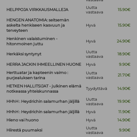
Uutta
HELPPOJA VIRKKAUSMALLEJA
15.90€
vastaava
HENGEN ANATOMIA: seitsemän
askelta henkiseen kasvuun ja
Hyvä
15.90€
terveyteen
Henkinen valaistuminen -
Hyvä
24.90€
hitonmoinen juttu
Uutta
Herkäksi syntynyt
18.90€
vastaava
HERRA JACKIN IHMEELLINEN HUONE
Hyvä
9.90€
Herttuatar ja kapteenin vaimo :
Uutta
21.70€
vastaava
purjealuksen tarina
HETKEN HALLITSIJAT - julkinen elämä
Tyydyttävä
14.90€
notkeassa yhteiskunnassa
Uutta
HHhH : Heydrichin salamurhan jäljillä
19.90€
vastaava
HHhH : Heydrichin salamurhan jäljillä
Hyvä
11.90€
Hieno vai huono
Hyvä
14.90€
Uutta
Hiirestä puumaksi
9.90€
vastaava