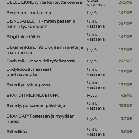
Uutta
BELLE LIGNE ryhtiä kiinteyttä voimaa
27.90€
vastaava
Bergman - muistelma
Hyvä
14.90€
BISNESATLEETTI - miten pääsen 8
Uutta
24.90€
vastaava
tunnin työkuntoon?
Uutta
Blogi tulee töihin
14.90€
vastaava
Blogimarkkinointi: Blogilla mainetta ja
Hyvä
19.90€
mammonaa
Body talk : kehonkieli työelämässä
Hyvä
24.90€
Bodylicious! : näin saat
Uutta
19.90€
vastaava
unelmavartalon
Uutta
Brandi yrityskaupassa
19.90€
vastaava
BRANDIT KILPAILUETUNA
Hyvä
14.90€
Uutta
Brandy: persoonan päiväkirja
12.90€
vastaava
BRÄNDÄTYT ostetaan ja myydään
Hyvä
9.70€
nuoria
Uutta
Brändikäs
9.90€
vastaava