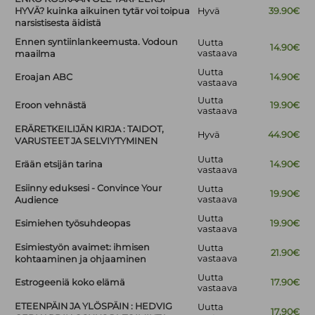
HYVÄ? kuinka aikuinen tytär voi toipua
Hyvä
39.90€
narsistisesta äidistä
Ennen syntiinlankeemusta. Vodoun
Uutta
14.90€
vastaava
maailma
Uutta
Eroajan ABC
14.90€
vastaava
Uutta
Eroon vehnästä
19.90€
vastaava
ERÄRETKEILIJÄN KIRJA : TAIDOT,
Hyvä
44.90€
VARUSTEET JA SELVIYTYMINEN
Uutta
Erään etsijän tarina
14.90€
vastaava
Esiinny eduksesi - Convince Your
Uutta
19.90€
vastaava
Audience
Uutta
Esimiehen työsuhdeopas
19.90€
vastaava
Esimiestyön avaimet: ihmisen
Uutta
21.90€
vastaava
kohtaaminen ja ohjaaminen
Uutta
Estrogeeniä koko elämä
17.90€
vastaava
ETEENPÄIN JA YLÖSPÄIN : HEDVIG
Uutta
17.90€