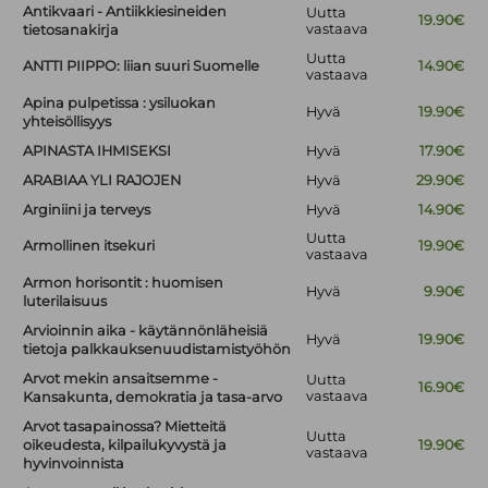
Antikvaari - Antiikkiesineiden
Uutta
19.90€
vastaava
tietosanakirja
Uutta
ANTTI PIIPPO: liian suuri Suomelle
14.90€
vastaava
Apina pulpetissa : ysiluokan
Hyvä
19.90€
yhteisöllisyys
APINASTA IHMISEKSI
Hyvä
17.90€
ARABIAA YLI RAJOJEN
Hyvä
29.90€
Arginiini ja terveys
Hyvä
14.90€
Uutta
Armollinen itsekuri
19.90€
vastaava
Armon horisontit : huomisen
Hyvä
9.90€
luterilaisuus
Arvioinnin aika - käytännönläheisiä
Hyvä
19.90€
tietoja palkkauksenuudistamistyöhön
Arvot mekin ansaitsemme -
Uutta
16.90€
vastaava
Kansakunta, demokratia ja tasa-arvo
Arvot tasapainossa? Mietteitä
Uutta
oikeudesta, kilpailukyvystä ja
19.90€
vastaava
hyvinvoinnista