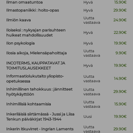
Ilman omaatuntoa
Hyvä
15.90€
Ilmastopaniikki : hoito-opas
Hyvä
29.90€
Uutta
Ilmiön kaava
24.90€
vastaava
Iloiseksi : nykyajan parisuhteen
Hyvä
22.90€
huikeat mahdollisuudet
Ilon psykologia
Hyvä
19.90€
Uutta
Ilosia aikoja, Mielensäpahoittaja
9.90€
vastaava
INCOTERMS, KAUPPATAVAT JA
Hyvä
19.90€
TOIMITUSLAUSEKKEET
Informaatiolukutaito yliopisto-
Uutta
14.90€
vastaava
opetuksessa
Inhimillinen tehokkuus : jännitteet
Uutta
29.90€
vastaava
hyötykäyttöön
Uutta
Inhimillisiä kohtaamisia
15.90€
vastaava
Inkeriläisiä siirtämässä - Jussi ja Liisa
Uusi
19.90€
Tenkun päiväkirjat 1943-1944
Uutta
Inkerin itkuvirret - Ingrian Laments
29.90€
vastaava