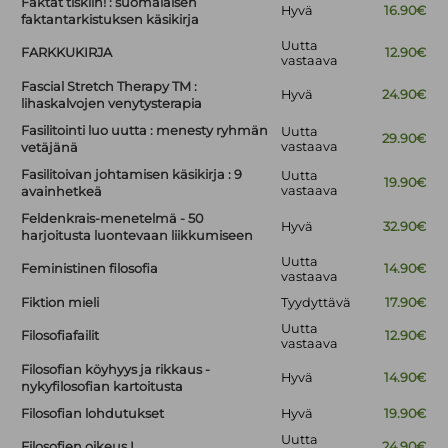
Faktat tiskiin! : suomalaisen
Hyvä
16.90€
faktantarkistuksen käsikirja
Uutta
FARKKUKIRJA
12.90€
vastaava
Fascial Stretch Therapy TM :
Hyvä
24.90€
lihaskalvojen venytysterapia
Fasilitointi luo uutta : menesty ryhmän
Uutta
29.90€
vastaava
vetäjänä
Fasilitoivan johtamisen käsikirja : 9
Uutta
19.90€
vastaava
avainhetkeä
Feldenkrais-menetelmä - 50
Hyvä
32.90€
harjoitusta luontevaan liikkumiseen
Uutta
Feministinen filosofia
14.90€
vastaava
Fiktion mieli
Tyydyttävä
17.90€
Uutta
Filosofiafailit
12.90€
vastaava
Filosofian köyhyys ja rikkaus -
Hyvä
14.90€
nykyfilosofian kartoitusta
Filosofian lohdutukset
Hyvä
19.90€
Uutta
Filosofien oikeus I
24.90€