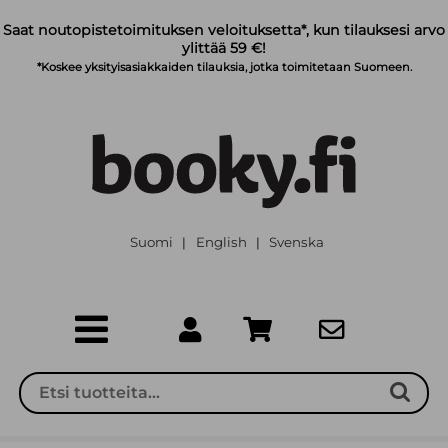
Siirry pääsisältöön
Saat noutopistetoimituksen veloituksetta*, kun tilauksesi arvo
ylittää 59 €!
*Koskee yksityisasiakkaiden tilauksia, jotka toimitetaan Suomeen.
Suomi
English
Svenska
|
|