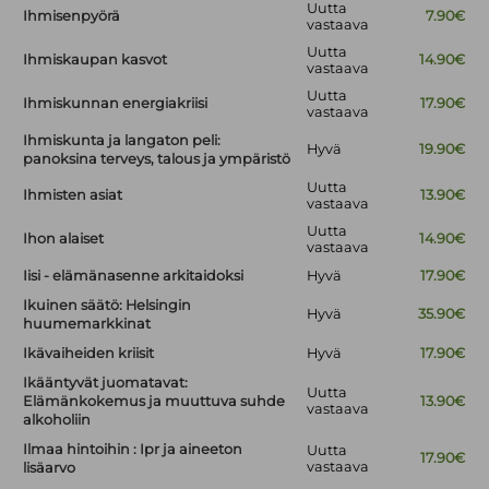
Uutta
Ihmisenpyörä
7.90€
vastaava
Uutta
Ihmiskaupan kasvot
14.90€
vastaava
Uutta
Ihmiskunnan energiakriisi
17.90€
vastaava
Ihmiskunta ja langaton peli:
Hyvä
19.90€
panoksina terveys, talous ja ympäristö
Uutta
Ihmisten asiat
13.90€
vastaava
Uutta
Ihon alaiset
14.90€
vastaava
Iisi - elämänasenne arkitaidoksi
Hyvä
17.90€
Ikuinen säätö: Helsingin
Hyvä
35.90€
huumemarkkinat
Ikävaiheiden kriisit
Hyvä
17.90€
Ikääntyvät juomatavat:
Uutta
Elämänkokemus ja muuttuva suhde
13.90€
vastaava
alkoholiin
Ilmaa hintoihin : Ipr ja aineeton
Uutta
17.90€
vastaava
lisäarvo