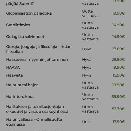
19.90€
vastaava
pärjää Suomi?
Uutta
Globalisaation paradoksi
19.90€
vastaava
Uutta
Graniittimies
14.90€
vastaava
Uutta
Gulagista selvinneet
14.90€
vastaava
Guruja, joogeja ja filosofeja - Intian
Hyvä
23.60€
filosofiaa
Haasteena myynnin johtaminen
Hyvä
29.90€
HAAVA
Hyvä
19.90€
Haaveita
Hyvä
15.90€
Uutta
Hajauta tai hajoa
19.90€
vastaava
Uutta
Hallinto-oikeus
69.90€
vastaava
Hallituksen ja toimitusjohtajan
Uutta
53.70€
vastaava
oikeudet ja vastuu osakeyhtiössä
Halun vallassa – Onnellisuutta
Uusi
17.90€
etsimässä