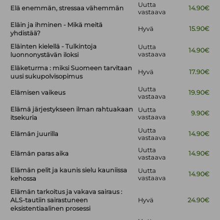
Uutta
Elä enemmän, stressaa vähemmän
14.90€
vastaava
Eläin ja ihminen - Mikä meitä
Hyvä
15.90€
yhdistää?
Eläinten kielellä - Tulkintoja
Uutta
14.90€
vastaava
luonnonystävän iloksi
Eläketurma : miksi Suomeen tarvitaan
Hyvä
17.90€
uusi sukupolvisopimus
Uutta
Elämisen vaikeus
19.90€
vastaava
Elämä järjestykseen ilman rahtuakaan
Uutta
9.90€
vastaava
itsekuria
Uutta
Elämän juurilla
14.90€
vastaava
Uutta
Elämän paras aika
14.90€
vastaava
Elämän pelit ja kaunis sielu kauniissa
Uutta
14.90€
vastaava
kehossa
Elämän tarkoitus ja vakava sairaus :
ALS-tautiin sairastuneen
Hyvä
24.90€
eksistentiaalinen prosessi