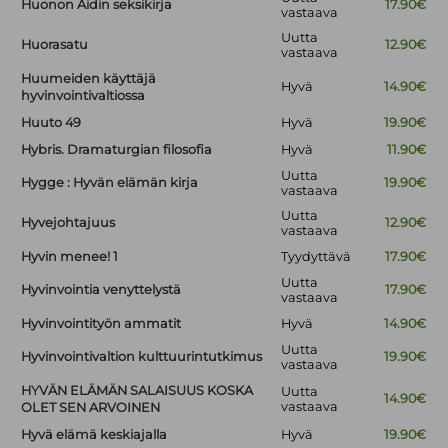
Huonon Äidin seksikirja
17.90€
vastaava
Uutta
Huorasatu
12.90€
vastaava
Huumeiden käyttäjä
Hyvä
14.90€
hyvinvointivaltiossa
Huuto 49
Hyvä
19.90€
Hybris. Dramaturgian filosofia
Hyvä
11.90€
Uutta
Hygge : Hyvän elämän kirja
19.90€
vastaava
Uutta
Hyvejohtajuus
12.90€
vastaava
Hyvin menee! 1
Tyydyttävä
17.90€
Uutta
Hyvinvointia venyttelystä
17.90€
vastaava
Hyvinvointityön ammatit
Hyvä
14.90€
Uutta
Hyvinvointivaltion kulttuurintutkimus
19.90€
vastaava
HYVÄN ELÄMÄN SALAISUUS KOSKA
Uutta
14.90€
vastaava
OLET SEN ARVOINEN
Hyvä elämä keskiajalla
Hyvä
19.90€