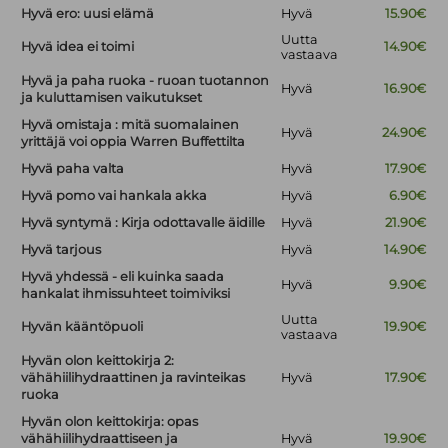
Hyvä ero: uusi elämä
Hyvä
15.90€
Uutta
Hyvä idea ei toimi
14.90€
vastaava
Hyvä ja paha ruoka - ruoan tuotannon
Hyvä
16.90€
ja kuluttamisen vaikutukset
Hyvä omistaja : mitä suomalainen
Hyvä
24.90€
yrittäjä voi oppia Warren Buffettilta
Hyvä paha valta
Hyvä
17.90€
Hyvä pomo vai hankala akka
Hyvä
6.90€
Hyvä syntymä : Kirja odottavalle äidille
Hyvä
21.90€
Hyvä tarjous
Hyvä
14.90€
Hyvä yhdessä - eli kuinka saada
Hyvä
9.90€
hankalat ihmissuhteet toimiviksi
Uutta
Hyvän kääntöpuoli
19.90€
vastaava
Hyvän olon keittokirja 2:
vähähiilihydraattinen ja ravinteikas
Hyvä
17.90€
ruoka
Hyvän olon keittokirja: opas
vähähiilihydraattiseen ja
Hyvä
19.90€