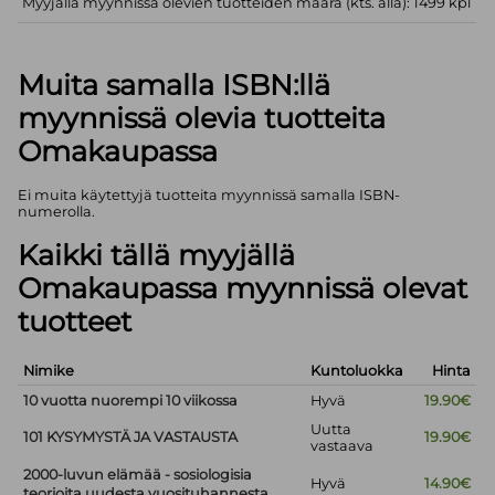
Myyjällä myynnissä olevien tuotteiden määrä (kts. alla): 1499 kpl
Muita samalla ISBN:llä
myynnissä olevia tuotteita
Omakaupassa
Ei muita käytettyjä tuotteita myynnissä samalla ISBN-
numerolla.
Kaikki tällä myyjällä
Omakaupassa myynnissä olevat
tuotteet
Nimike
Kuntoluokka
Hinta
10 vuotta nuorempi 10 viikossa
Hyvä
19.90€
Uutta
101 KYSYMYSTÄ JA VASTAUSTA
19.90€
vastaava
2000-luvun elämää - sosiologisia
Hyvä
14.90€
teorioita uudesta vuosituhannesta