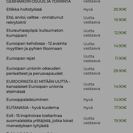
vastaava
GEBHARDIN OSUUS JA TOIMINTA
Etiikka hoitotyössä
Hyvä
29.90€
Etsi, arvioi, valitse - onnistunut
Uutta
19.90€
vastaava
rekrytointi
Eturauhassyöpä: kutsumaton
Uutta
12.90€
vastaava
kumppani
Euroopan kehdossa - 12 avainta
Uutta
14.90€
vastaava
myyttien ja pyhien Roomaan
Uutta
Euroopan rajat
11.90€
vastaava
Euroopan unionin oikeuden
Uutta
29.90€
vastaava
periaatteet ja perusvapaudet
EUROOPASTA EI MITÄÄN UUTTA -
Uutta
kansalaiset Euroopan unionia
14.90€
vastaava
etsimässä
Eurooppalaistuminen
Hyvä
14.90€
EUTANASIA - hyvä kuolema
Hyvä
17.90€
Exit : 15 inspiroivaa tositarinaa
Uutta
suomalaisista yrittäjistä, jotka loivat
19.90€
vastaava
menestyksen tyhjästä