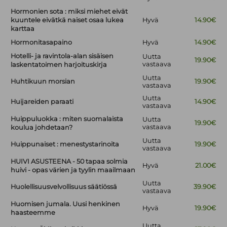
Hormonien sota : miksi miehet eivät
kuuntele eivätkä naiset osaa lukea
Hyvä
14.90€
karttaa
Hormonitasapaino
Hyvä
14.90€
Hotelli- ja ravintola-alan sisäisen
Uutta
19.90€
vastaava
laskentatoimen harjoituskirja
Uutta
Huhtikuun morsian
19.90€
vastaava
Uutta
Huijareiden paraati
14.90€
vastaava
Huippuluokka : miten suomalaista
Uutta
19.90€
vastaava
koulua johdetaan?
Uutta
Huippunaiset : menestystarinoita
19.90€
vastaava
HUIVI ASUSTEENA - 50 tapaa solmia
Hyvä
21.00€
huivi - opas värien ja tyylin maailmaan
Uutta
Huolellisuusvelvollisuus säätiössä
39.90€
vastaava
Huomisen jumala. Uusi henkinen
Hyvä
19.90€
haasteemme
Uutta