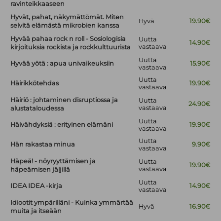
ravinteikkaaseen
Hyvät, pahat, näkymättömät. Miten
Hyvä
19.90€
selvitä elämästä mikrobien kanssa
Hyvää pahaa rock n roll - Sosiologisia
Uutta
14.90€
vastaava
kirjoituksia rockista ja rockkulttuurista
Uutta
Hyvää yötä : apua univaikeuksiin
15.90€
vastaava
Uutta
Häirikkötehdas
19.90€
vastaava
Häiriö : johtaminen disruptiossa ja
Uutta
24.90€
vastaava
alustataloudessa
Uutta
Häivähdyksiä : erityinen elämäni
19.90€
vastaava
Uutta
Hän rakastaa minua
9.90€
vastaava
Häpeä! - nöyryyttämisen ja
Uutta
19.90€
vastaava
häpeämisen jäljillä
Uutta
IDEA IDEA -kirja
14.90€
vastaava
Idiootit ympärilläni - Kuinka ymmärtää
Hyvä
16.90€
muita ja itseään