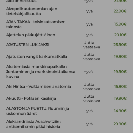
Aito onnellisuus
Hyvä
31.90€
Aivopeili: autonomian ajan
Hyvä
22.90€
tieteiskirjallisuutta
AJAN TAKAA - toisinkatsomisen
Hyvä
15.90€
taidosta
Ajattelun pikkujättiläinen
Hyvä
20.10€
Uutta
AJATUSTEN LUKIJAKSI
26.90€
vastaava
Uutta
Ajatusten vangit karkumatkalla
19.90€
vastaava
Akatemiasta markkinapaikalle :
Johtaminen ja markkinointi aikansa
Hyvä
19.90€
kuvina
Uutta
Aki Hintsa - Voittamisen anatomia
15.90€
vastaava
Uutta
Akuutti - Potilaan käsikirja
19.90€
vastaava
ALASTON JA PUETTU. Ruumiin ja
Hyvä
14.90€
uskonnon ääret
Aleksandriasta Auschwitziin :
Hyvä
29.90€
antisemitismin pitkä historia