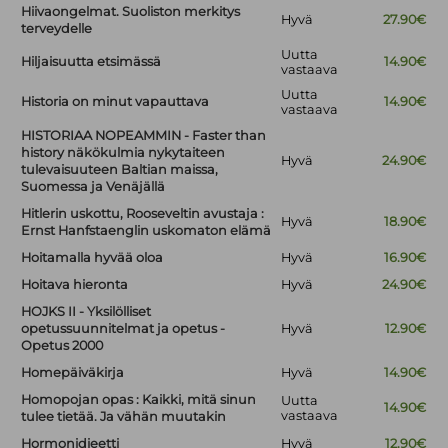
Hiivaongelmat. Suoliston merkitys
Hyvä
27.90€
terveydelle
Uutta
Hiljaisuutta etsimässä
14.90€
vastaava
Uutta
Historia on minut vapauttava
14.90€
vastaava
HISTORIAA NOPEAMMIN - Faster than
history näkökulmia nykytaiteen
Hyvä
24.90€
tulevaisuuteen Baltian maissa,
Suomessa ja Venäjällä
Hitlerin uskottu, Rooseveltin avustaja :
Hyvä
18.90€
Ernst Hanfstaenglin uskomaton elämä
Hoitamalla hyvää oloa
Hyvä
16.90€
Hoitava hieronta
Hyvä
24.90€
HOJKS II - Yksilölliset
opetussuunnitelmat ja opetus -
Hyvä
12.90€
Opetus 2000
Homepäiväkirja
Hyvä
14.90€
Homopojan opas : Kaikki, mitä sinun
Uutta
14.90€
vastaava
tulee tietää. Ja vähän muutakin
Hormonidieetti
Hyvä
12.90€