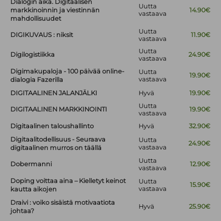
Dialogin aika. Digitaalisen
Uutta
markkinoinnin ja viestinnän
14.90€
vastaava
mahdollisuudet
Uutta
DIGIKUVAUS : niksit
11.90€
vastaava
Uutta
Digilogistiikka
24.90€
vastaava
Digimakupaloja - 100 päivää online-
Uutta
19.90€
vastaava
dialogia Fazerilla
DIGITAALINEN JALANJÄLKI
Hyvä
19.90€
Uutta
DIGITAALINEN MARKKINOINTI
19.90€
vastaava
Digitaalinen taloushallinto
Hyvä
32.90€
Digitaalitodellisuus - Seuraava
Uutta
24.90€
vastaava
digitaalinen murros on täällä
Uutta
Dobermanni
12.90€
vastaava
Doping voittaa aina – Kielletyt keinot
Uutta
15.90€
vastaava
kautta aikojen
Draivi : voiko sisäistä motivaatiota
Hyvä
25.90€
johtaa?