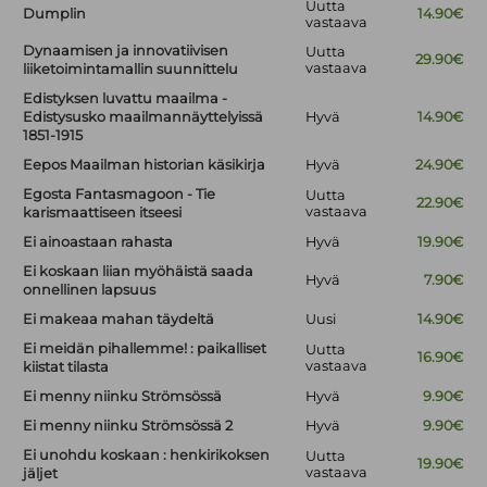
Uutta
Dumplin
14.90€
vastaava
Dynaamisen ja innovatiivisen
Uutta
29.90€
vastaava
liiketoimintamallin suunnittelu
Edistyksen luvattu maailma -
Edistysusko maailmannäyttelyissä
Hyvä
14.90€
1851-1915
Eepos Maailman historian käsikirja
Hyvä
24.90€
Egosta Fantasmagoon - Tie
Uutta
22.90€
vastaava
karismaattiseen itseesi
Ei ainoastaan rahasta
Hyvä
19.90€
Ei koskaan liian myöhäistä saada
Hyvä
7.90€
onnellinen lapsuus
Ei makeaa mahan täydeltä
Uusi
14.90€
Ei meidän pihallemme! : paikalliset
Uutta
16.90€
vastaava
kiistat tilasta
Ei menny niinku Strömsössä
Hyvä
9.90€
Ei menny niinku Strömsössä 2
Hyvä
9.90€
Ei unohdu koskaan : henkirikoksen
Uutta
19.90€
vastaava
jäljet