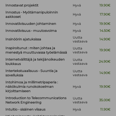
Innostavat projektit
Hyvä
19.90€
Innostus - Myötämanipuloinnin
Hyvä
17.90€
aakkoset
Innovatiivisuuden johtaminen
Hyvä
19.90€
Innovatiivisuus - muutosvoima
Hyvä
14.50€
Uutta
Insinöörin ajatuksissa
14.90€
vastaava
Inspiroitunut : miten johtaa ja
Uutta
19.90€
vastaava
menestyä muuttuvassa työelämässä
Internetvälittäjä ja tekijänoikeuden
Uutta
24.90€
vastaava
loukkaus
Intertekstuaalisuus - Suuntia ja
Uutta
14.90€
vastaava
sovelluksia
Intohimoa ja millimetripaperia :
näkökulmia runokokoelman
Hyvä
19.90€
kirjoittamiseen
Introduction to Telecommunications
Uutta
35.00€
vastaava
Network Engineering
Intuitio - sisäinen viisaus
Hyvä
11.90€