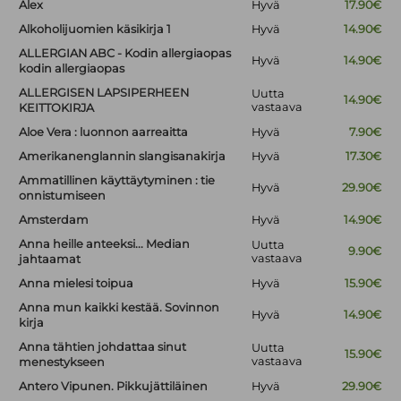
Alex
Hyvä
17.90€
Alkoholijuomien käsikirja 1
Hyvä
14.90€
ALLERGIAN ABC - Kodin allergiaopas
Hyvä
14.90€
kodin allergiaopas
ALLERGISEN LAPSIPERHEEN
Uutta
14.90€
vastaava
KEITTOKIRJA
Aloe Vera : luonnon aarreaitta
Hyvä
7.90€
Amerikanenglannin slangisanakirja
Hyvä
17.30€
Ammatillinen käyttäytyminen : tie
Hyvä
29.90€
onnistumiseen
Amsterdam
Hyvä
14.90€
Anna heille anteeksi... Median
Uutta
9.90€
vastaava
jahtaamat
Anna mielesi toipua
Hyvä
15.90€
Anna mun kaikki kestää. Sovinnon
Hyvä
14.90€
kirja
Anna tähtien johdattaa sinut
Uutta
15.90€
vastaava
menestykseen
Antero Vipunen. Pikkujättiläinen
Hyvä
29.90€