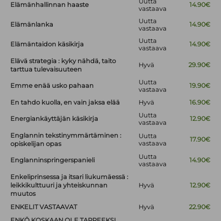
Uutta
Elämänhallinnan haaste
14.90€
vastaava
Uutta
Elämänlanka
14.90€
vastaava
Uutta
Elämäntaidon käsikirja
14.90€
vastaava
Elävä strategia : kyky nähdä, taito
Hyvä
29.90€
tarttua tulevaisuuteen
Uutta
Emme enää usko pahaan
19.90€
vastaava
En tahdo kuolla, en vain jaksa elää
Hyvä
16.90€
Uutta
Energiankäyttäjän käsikirja
12.90€
vastaava
Englannin tekstinymmärtäminen :
Uutta
17.90€
vastaava
opiskelijan opas
Uutta
Englanninspringerspanieli
14.90€
vastaava
Enkeliprinsessa ja itsari liukumäessä :
leikkikulttuuri ja yhteiskunnan
Hyvä
12.90€
muutos
ENKELIT VASTAAVAT
Hyvä
22.90€
ENKÖ KOSKAAN OLE TARPEEKSI