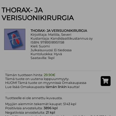
THORAX- JA
VERISUONIKIRURGIA
THORAX- JA VERISUONIKIRURGIA
Kirjoittaja: Mattila, Severi
Kustantaja: Kandidaattikustannus oy
ISBN: 9789518951158
Kieli: Suomi
Julkaisuvuosi: Ei tiedossa
Kuntoluokka: Hyvä
Saatavilla: 1kpl
Tämän tuotteen hinta:
29.90€
Tämä tuote on uutena loppuunmyyty.
HUOM! Tämä tuote on myynnissä Omakaupassa
Lue lisää Omakaupasta
tämän linkin
kautta!
Tuotteelle ei ole annettu kuvausta.
Myyjän aiemmin tekemät kaupat: 5143 kpl
Positiivisia arvosteluita:
3896 kpl
Negatiivisia arvosteluita:
21 kpl