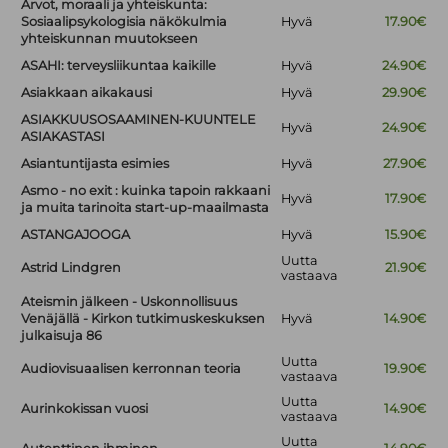
Arvot, moraali ja yhteiskunta:
Sosiaalipsykologisia näkökulmia
Hyvä
17.90€
yhteiskunnan muutokseen
ASAHI: terveysliikuntaa kaikille
Hyvä
24.90€
Asiakkaan aikakausi
Hyvä
29.90€
ASIAKKUUSOSAAMINEN-KUUNTELE
Hyvä
24.90€
ASIAKASTASI
Asiantuntijasta esimies
Hyvä
27.90€
Asmo - no exit : kuinka tapoin rakkaani
Hyvä
17.90€
ja muita tarinoita start-up-maailmasta
ASTANGAJOOGA
Hyvä
15.90€
Uutta
Astrid Lindgren
21.90€
vastaava
Ateismin jälkeen - Uskonnollisuus
Venäjällä - Kirkon tutkimuskeskuksen
Hyvä
14.90€
julkaisuja 86
Uutta
Audiovisuaalisen kerronnan teoria
19.90€
vastaava
Uutta
Aurinkokissan vuosi
14.90€
vastaava
Uutta