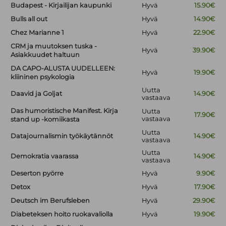
Budapest - Kirjailijan kaupunki
Hyvä
15.90€
Bulls all out
Hyvä
14.90€
Chez Marianne 1
Hyvä
22.90€
CRM ja muutoksen tuska -
Hyvä
39.90€
Asiakkuudet haltuun
DA CAPO-ALUSTA UUDELLEEN:
Hyvä
19.90€
kliininen psykologia
Uutta
Daavid ja Goljat
14.90€
vastaava
Das humoristische Manifest. Kirja
Uutta
17.90€
vastaava
stand up -komiikasta
Uutta
Datajournalismin työkäytännöt
14.90€
vastaava
Uutta
Demokratia vaarassa
14.90€
vastaava
Deserton pyörre
Hyvä
9.90€
Detox
Hyvä
17.90€
Deutsch im Berufsleben
Hyvä
29.90€
Diabeteksen hoito ruokavaliolla
Hyvä
19.90€