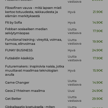
vastaava
Filosofinen vauva - mitä lapsen mieli
kertoo totuudesta, rakkaudesta ja
Hyvä
21.90€
elämän merkityksestä
Fit by Sofia
Hyvä
14.90€
Fobban sosiaalisen median
Uutta
17.90€
vastaava
selviytymisopas
Functional training : vireyttä, voimaa,
Uutta
19.90€
vastaava
tarmoa, elinvoimaa
FUNKY BUSINESS
Hyvä
24.90€
Uutta
Futisäidin käsikirja
17.90€
vastaava
Futuremakers : inspiroivia naisia, jotka
muuttavat maailmaa teknologian
Hyvä
15.90€
avulla
Uutta
Game Changer
14.90€
vastaava
Geos 2 Yhteinen maailma
Uusi
24.90€
Uutta
Get Better
29.90€
vastaava
Globalisaatio koetuksella : miten
Uutta