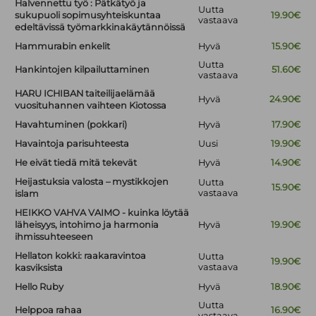
Halvennettu työ : Pätkätyö ja
Uutta
sukupuoli sopimusyhteiskuntaa
19.90€
vastaava
edeltävissä työmarkkinakäytännöissä
Hammurabin enkelit
Hyvä
15.90€
Uutta
Hankintojen kilpailuttaminen
51.60€
vastaava
HARU ICHIBAN taiteilijaelämää
Hyvä
24.90€
vuosituhannen vaihteen Kiotossa
Havahtuminen (pokkari)
Hyvä
17.90€
Havaintoja parisuhteesta
Uusi
19.90€
He eivät tiedä mitä tekevät
Hyvä
14.90€
Heijastuksia valosta – mystikkojen
Uutta
15.90€
vastaava
islam
HEIKKO VAHVA VAIMO - kuinka löytää
läheisyys, intohimo ja harmonia
Hyvä
19.90€
ihmissuhteeseen
Hellaton kokki: raakaravintoa
Uutta
19.90€
vastaava
kasviksista
Hello Ruby
Hyvä
18.90€
Uutta
Helppoa rahaa
16.90€
vastaava