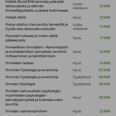
IHANA IRLANTINI tarinoita ystävistä
Uutta
rakkaudesta ja elämän
19.90€
vastaava
ihmeellisyydestä uudessa kotimaassa
IHANA MERI
Hyvä
12.90€
Ihana odotus. Kauneutta, terveyttä ja
Uutta
14.90€
vastaava
hyvää oloa raskauskuukausiin
Ihanasti hukassa ja miten sieltä
Hyvä
17.90€
pääsee pois
Ihmeellinen ihmisääni - Äänenkäytön
ja puhetekniikan perusteet, arviointi,
Hyvä
14.90€
mittaaminen ja kehittäminen
Ihmeiden laakso
Hyvä
14.90€
Ihminen Fysiologia ja anatomia
Hyvä
67.90€
Ihminen Fysiologia ja anatomia
Tyydyttävä
46.90€
Ihmisen fysiologia
Tyydyttävä
29.90€
Ihmisen vahvuuksien psykologia:
myönteisen psykologian
Hyvä
39.90€
peruskysymyksiä ja tulevaisuuden
suuntia
Ihmisen valmentaminen
Hyvä
21.90€