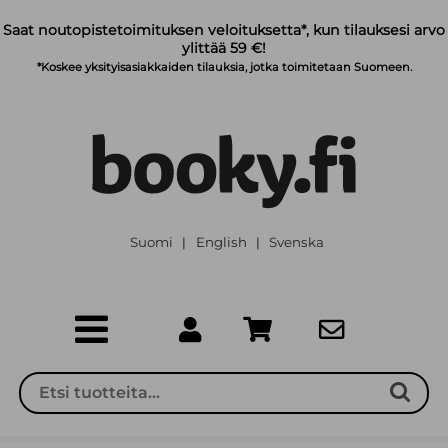
Siirry pääsisältöön
Saat noutopistetoimituksen veloituksetta*, kun tilauksesi arvo
ylittää 59 €!
*Koskee yksityisasiakkaiden tilauksia, jotka toimitetaan Suomeen.
Suomi
English
Svenska
|
|