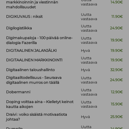
markkinoinnin ja viestinnän
14.90€
vastaava
mahdollisuudet
Uutta
DIGIKUVAUS : niksit
11.90€
vastaava
Uutta
Digilogistiikka
24.90€
vastaava
Digimakupaloja - 100 päivää online-
Uutta
19.90€
vastaava
dialogia Fazerilla
DIGITAALINEN JALANJÄLKI
Hyvä
19.90€
Uutta
DIGITAALINEN MARKKINOINTI
19.90€
vastaava
Digitaalinen taloushallinto
Hyvä
32.90€
Digitaalitodellisuus - Seuraava
Uutta
24.90€
vastaava
digitaalinen murros on täällä
Uutta
Dobermanni
12.90€
vastaava
Doping voittaa aina – Kielletyt keinot
Uutta
15.90€
vastaava
kautta aikojen
Draivi : voiko sisäistä motivaatiota
Hyvä
25.90€
johtaa?
Uutta
Dumplin
14.90€