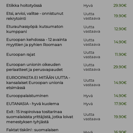
Etiikka hoitotyössä
Hyvä
29.90€
Etsi, arvioi, valitse - onnistunut
Uutta
19.90€
vastaava
rekrytointi
Eturauhassyöpä: kutsumaton
Uutta
12.90€
vastaava
kumppani
Euroopan kehdossa - 12 avainta
Uutta
14.90€
vastaava
myyttien ja pyhien Roomaan
Uutta
Euroopan rajat
11.90€
vastaava
Euroopan unionin oikeuden
Uutta
29.90€
vastaava
periaatteet ja perusvapaudet
EUROOPASTA EI MITÄÄN UUTTA -
Uutta
kansalaiset Euroopan unionia
14.90€
vastaava
etsimässä
Eurooppalaistuminen
Hyvä
14.90€
EUTANASIA - hyvä kuolema
Hyvä
17.90€
Exit : 15 inspiroivaa tositarinaa
Uutta
suomalaisista yrittäjistä, jotka loivat
19.90€
vastaava
menestyksen tyhjästä
Faktat tiskiin! : suomalaisen
Hyvä
16.90€