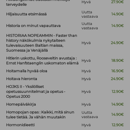
Hyvä
27.90€
terveydelle
Uutta
Hiljaisuutta etsimässä
14.90€
vastaava
Uutta
Historia on minut vapauttava
14.90€
vastaava
HISTORIAA NOPEAMMIN - Faster than
history näkökulmia nykytaiteen
Hyvä
24.90€
tulevaisuuteen Baltian maissa,
Suomessa ja Venäjällä
Hitlerin uskottu, Rooseveltin avustaja :
Hyvä
18.90€
Ernst Hanfstaenglin uskomaton elämä
Hoitamalla hyvää oloa
Hyvä
16.90€
Hoitava hieronta
Hyvä
24.90€
HOJKS II - Yksilölliset
opetussuunnitelmat ja opetus -
Hyvä
12.90€
Opetus 2000
Homepäiväkirja
Hyvä
14.90€
Homopojan opas : Kaikki, mitä sinun
Uutta
14.90€
vastaava
tulee tietää. Ja vähän muutakin
Hormonidieetti
Hyvä
12.90€