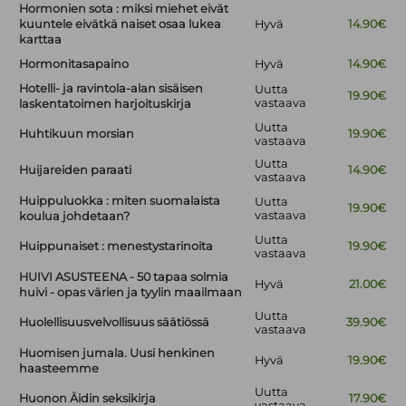
Hormonien sota : miksi miehet eivät
kuuntele eivätkä naiset osaa lukea
Hyvä
14.90€
karttaa
Hormonitasapaino
Hyvä
14.90€
Hotelli- ja ravintola-alan sisäisen
Uutta
19.90€
vastaava
laskentatoimen harjoituskirja
Uutta
Huhtikuun morsian
19.90€
vastaava
Uutta
Huijareiden paraati
14.90€
vastaava
Huippuluokka : miten suomalaista
Uutta
19.90€
vastaava
koulua johdetaan?
Uutta
Huippunaiset : menestystarinoita
19.90€
vastaava
HUIVI ASUSTEENA - 50 tapaa solmia
Hyvä
21.00€
huivi - opas värien ja tyylin maailmaan
Uutta
Huolellisuusvelvollisuus säätiössä
39.90€
vastaava
Huomisen jumala. Uusi henkinen
Hyvä
19.90€
haasteemme
Uutta
Huonon Äidin seksikirja
17.90€
vastaava