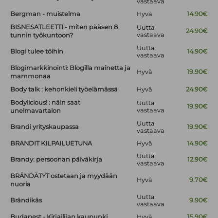
vastaava
Bergman - muistelma
Hyvä
14.90€
BISNESATLEETTI - miten pääsen 8
Uutta
24.90€
vastaava
tunnin työkuntoon?
Uutta
Blogi tulee töihin
14.90€
vastaava
Blogimarkkinointi: Blogilla mainetta ja
Hyvä
19.90€
mammonaa
Body talk : kehonkieli työelämässä
Hyvä
24.90€
Bodylicious! : näin saat
Uutta
19.90€
vastaava
unelmavartalon
Uutta
Brandi yrityskaupassa
19.90€
vastaava
BRANDIT KILPAILUETUNA
Hyvä
14.90€
Uutta
Brandy: persoonan päiväkirja
12.90€
vastaava
BRÄNDÄTYT ostetaan ja myydään
Hyvä
9.70€
nuoria
Uutta
Brändikäs
9.90€
vastaava
Budapest - Kirjailijan kaupunki
Hyvä
15.90€