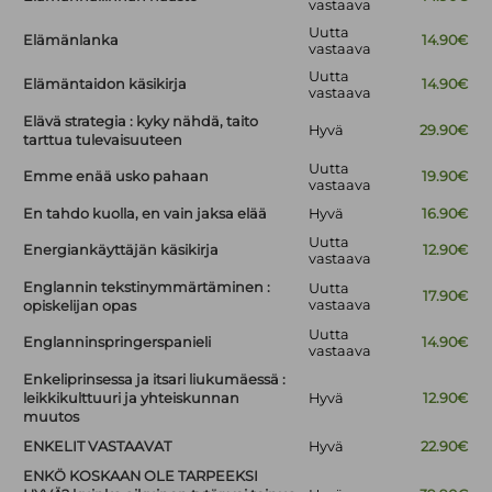
vastaava
Uutta
Elämänlanka
14.90€
vastaava
Uutta
Elämäntaidon käsikirja
14.90€
vastaava
Elävä strategia : kyky nähdä, taito
Hyvä
29.90€
tarttua tulevaisuuteen
Uutta
Emme enää usko pahaan
19.90€
vastaava
En tahdo kuolla, en vain jaksa elää
Hyvä
16.90€
Uutta
Energiankäyttäjän käsikirja
12.90€
vastaava
Englannin tekstinymmärtäminen :
Uutta
17.90€
vastaava
opiskelijan opas
Uutta
Englanninspringerspanieli
14.90€
vastaava
Enkeliprinsessa ja itsari liukumäessä :
leikkikulttuuri ja yhteiskunnan
Hyvä
12.90€
muutos
ENKELIT VASTAAVAT
Hyvä
22.90€
ENKÖ KOSKAAN OLE TARPEEKSI