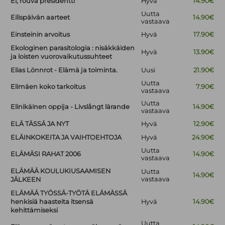
Ei, rouva presidentti
Hyvä
14.90€
Uutta
Eilispäivän aarteet
14.90€
vastaava
Einsteinin arvoitus
Hyvä
17.90€
Ekologinen parasitologia : nisäkkäiden
Hyvä
13.90€
ja loisten vuorovaikutussuhteet
Elias Lönnrot - Elämä ja toiminta.
Uusi
21.90€
Uutta
Elimäen koko tarkoitus
7.90€
vastaava
Uutta
Elinikäinen oppija - Livslångt lärande
14.90€
vastaava
ELÄ TÄSSÄ JA NYT
Hyvä
12.90€
ELÄINKOKEITA JA VAIHTOEHTOJA
Hyvä
24.90€
Uutta
ELÄMÄSI RAHAT 2006
14.90€
vastaava
ELÄMÄÄ KOULUKIUSAAMISEN
Uutta
14.90€
vastaava
JÄLKEEN
ELÄMÄÄ TYÖSSÄ-TYÖTÄ ELÄMÄSSÄ
henkisiä haasteita itsensä
Hyvä
14.90€
kehittämiseksi
Uutta