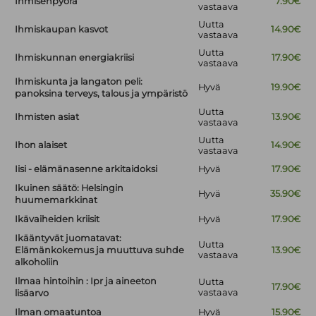
Ihmisenpyörä
7.90€
vastaava
Uutta
Ihmiskaupan kasvot
14.90€
vastaava
Uutta
Ihmiskunnan energiakriisi
17.90€
vastaava
Ihmiskunta ja langaton peli:
Hyvä
19.90€
panoksina terveys, talous ja ympäristö
Uutta
Ihmisten asiat
13.90€
vastaava
Uutta
Ihon alaiset
14.90€
vastaava
Iisi - elämänasenne arkitaidoksi
Hyvä
17.90€
Ikuinen säätö: Helsingin
Hyvä
35.90€
huumemarkkinat
Ikävaiheiden kriisit
Hyvä
17.90€
Ikääntyvät juomatavat:
Uutta
Elämänkokemus ja muuttuva suhde
13.90€
vastaava
alkoholiin
Ilmaa hintoihin : Ipr ja aineeton
Uutta
17.90€
vastaava
lisäarvo
Ilman omaatuntoa
Hyvä
15.90€