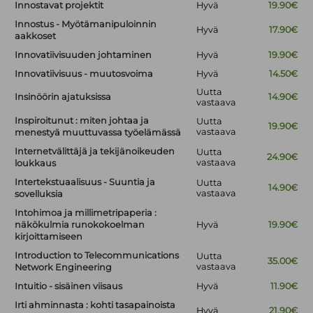
Innostavat projektit
Hyvä
19.90€
Innostus - Myötämanipuloinnin
Hyvä
17.90€
aakkoset
Innovatiivisuuden johtaminen
Hyvä
19.90€
Innovatiivisuus - muutosvoima
Hyvä
14.50€
Uutta
Insinöörin ajatuksissa
14.90€
vastaava
Inspiroitunut : miten johtaa ja
Uutta
19.90€
vastaava
menestyä muuttuvassa työelämässä
Internetvälittäjä ja tekijänoikeuden
Uutta
24.90€
vastaava
loukkaus
Intertekstuaalisuus - Suuntia ja
Uutta
14.90€
vastaava
sovelluksia
Intohimoa ja millimetripaperia :
näkökulmia runokokoelman
Hyvä
19.90€
kirjoittamiseen
Introduction to Telecommunications
Uutta
35.00€
vastaava
Network Engineering
Intuitio - sisäinen viisaus
Hyvä
11.90€
Irti ahminnasta : kohti tasapainoista
Hyvä
21.90€