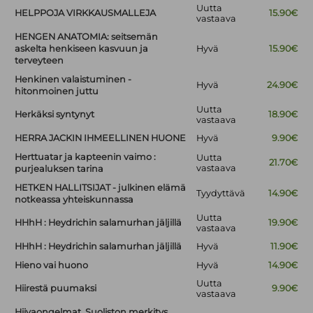
Uutta
HELPPOJA VIRKKAUSMALLEJA
15.90€
vastaava
HENGEN ANATOMIA: seitsemän
askelta henkiseen kasvuun ja
Hyvä
15.90€
terveyteen
Henkinen valaistuminen -
Hyvä
24.90€
hitonmoinen juttu
Uutta
Herkäksi syntynyt
18.90€
vastaava
HERRA JACKIN IHMEELLINEN HUONE
Hyvä
9.90€
Herttuatar ja kapteenin vaimo :
Uutta
21.70€
vastaava
purjealuksen tarina
HETKEN HALLITSIJAT - julkinen elämä
Tyydyttävä
14.90€
notkeassa yhteiskunnassa
Uutta
HHhH : Heydrichin salamurhan jäljillä
19.90€
vastaava
HHhH : Heydrichin salamurhan jäljillä
Hyvä
11.90€
Hieno vai huono
Hyvä
14.90€
Uutta
Hiirestä puumaksi
9.90€
vastaava
Hiivaongelmat. Suoliston merkitys