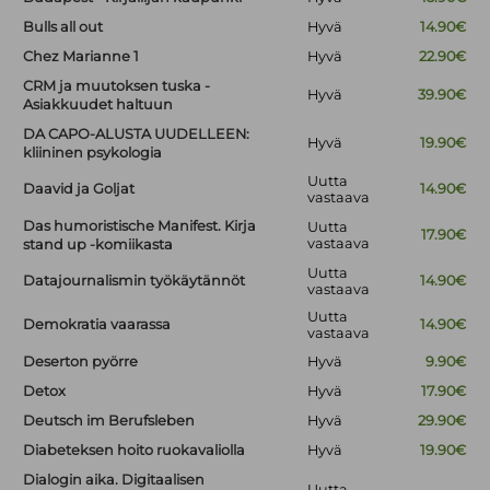
Bulls all out
Hyvä
14.90€
Chez Marianne 1
Hyvä
22.90€
CRM ja muutoksen tuska -
Hyvä
39.90€
Asiakkuudet haltuun
DA CAPO-ALUSTA UUDELLEEN:
Hyvä
19.90€
kliininen psykologia
Uutta
Daavid ja Goljat
14.90€
vastaava
Das humoristische Manifest. Kirja
Uutta
17.90€
vastaava
stand up -komiikasta
Uutta
Datajournalismin työkäytännöt
14.90€
vastaava
Uutta
Demokratia vaarassa
14.90€
vastaava
Deserton pyörre
Hyvä
9.90€
Detox
Hyvä
17.90€
Deutsch im Berufsleben
Hyvä
29.90€
Diabeteksen hoito ruokavaliolla
Hyvä
19.90€
Dialogin aika. Digitaalisen
Uutta