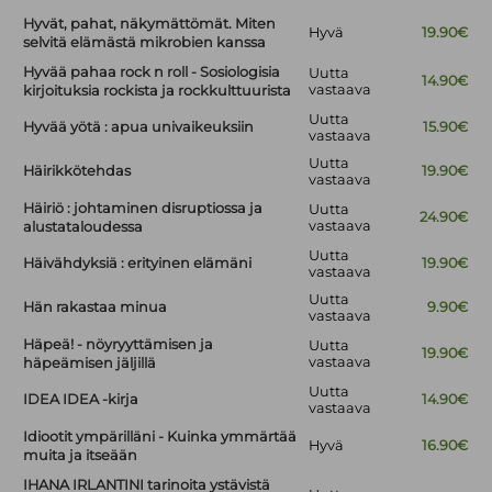
Hyvät, pahat, näkymättömät. Miten
Hyvä
19.90€
selvitä elämästä mikrobien kanssa
Hyvää pahaa rock n roll - Sosiologisia
Uutta
14.90€
vastaava
kirjoituksia rockista ja rockkulttuurista
Uutta
Hyvää yötä : apua univaikeuksiin
15.90€
vastaava
Uutta
Häirikkötehdas
19.90€
vastaava
Häiriö : johtaminen disruptiossa ja
Uutta
24.90€
vastaava
alustataloudessa
Uutta
Häivähdyksiä : erityinen elämäni
19.90€
vastaava
Uutta
Hän rakastaa minua
9.90€
vastaava
Häpeä! - nöyryyttämisen ja
Uutta
19.90€
vastaava
häpeämisen jäljillä
Uutta
IDEA IDEA -kirja
14.90€
vastaava
Idiootit ympärilläni - Kuinka ymmärtää
Hyvä
16.90€
muita ja itseään
IHANA IRLANTINI tarinoita ystävistä