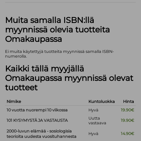
Muita samalla ISBN:llä
myynnissä olevia tuotteita
Omakaupassa
Ei muita käytettyjä tuotteita myynnissä samalla ISBN-
numerolla.
Kaikki tällä myyjällä
Omakaupassa myynnissä olevat
tuotteet
Nimike
Kuntoluokka
Hinta
10 vuotta nuorempi 10 viikossa
Hyvä
19.90€
Uutta
101 KYSYMYSTÄ JA VASTAUSTA
19.90€
vastaava
2000-luvun elämää - sosiologisia
Hyvä
14.90€
teorioita uudesta vuosituhannesta