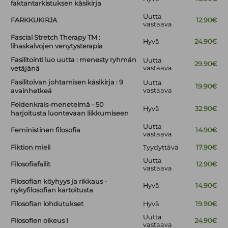
faktantarkistuksen käsikirja
Uutta
FARKKUKIRJA
12.90€
vastaava
Fascial Stretch Therapy TM :
Hyvä
24.90€
lihaskalvojen venytysterapia
Fasilitointi luo uutta : menesty ryhmän
Uutta
29.90€
vastaava
vetäjänä
Fasilitoivan johtamisen käsikirja : 9
Uutta
19.90€
vastaava
avainhetkeä
Feldenkrais-menetelmä - 50
Hyvä
32.90€
harjoitusta luontevaan liikkumiseen
Uutta
Feministinen filosofia
14.90€
vastaava
Fiktion mieli
Tyydyttävä
17.90€
Uutta
Filosofiafailit
12.90€
vastaava
Filosofian köyhyys ja rikkaus -
Hyvä
14.90€
nykyfilosofian kartoitusta
Filosofian lohdutukset
Hyvä
19.90€
Uutta
Filosofien oikeus I
24.90€
vastaava