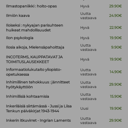
Ilmastopaniikki : hoito-opas
Hyvä
29.90€
Uutta
Ilmiön kaava
24.90€
vastaava
Iloiseksi : nykyajan parisuhteen
Hyvä
22.90€
huikeat mahdollisuudet
Ilon psykologia
Hyvä
19.90€
Uutta
Ilosia aikoja, Mielensäpahoittaja
9.90€
vastaava
INCOTERMS, KAUPPATAVAT JA
Hyvä
19.90€
TOIMITUSLAUSEKKEET
Informaatiolukutaito yliopisto-
Uutta
14.90€
vastaava
opetuksessa
Inhimillinen tehokkuus : jännitteet
Uutta
29.90€
vastaava
hyötykäyttöön
Uutta
Inhimillisiä kohtaamisia
15.90€
vastaava
Inkeriläisiä siirtämässä - Jussi ja Liisa
Uusi
19.90€
Tenkun päiväkirjat 1943-1944
Uutta
Inkerin itkuvirret - Ingrian Laments
29.90€
vastaava