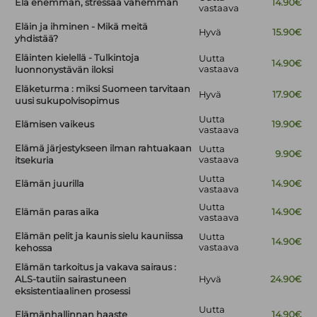
Elä enemmän, stressaa vähemmän
14.90€
vastaava
Eläin ja ihminen - Mikä meitä
Hyvä
15.90€
yhdistää?
Eläinten kielellä - Tulkintoja
Uutta
14.90€
vastaava
luonnonystävän iloksi
Eläketurma : miksi Suomeen tarvitaan
Hyvä
17.90€
uusi sukupolvisopimus
Uutta
Elämisen vaikeus
19.90€
vastaava
Elämä järjestykseen ilman rahtuakaan
Uutta
9.90€
vastaava
itsekuria
Uutta
Elämän juurilla
14.90€
vastaava
Uutta
Elämän paras aika
14.90€
vastaava
Elämän pelit ja kaunis sielu kauniissa
Uutta
14.90€
vastaava
kehossa
Elämän tarkoitus ja vakava sairaus :
ALS-tautiin sairastuneen
Hyvä
24.90€
eksistentiaalinen prosessi
Uutta
Elämänhallinnan haaste
14.90€