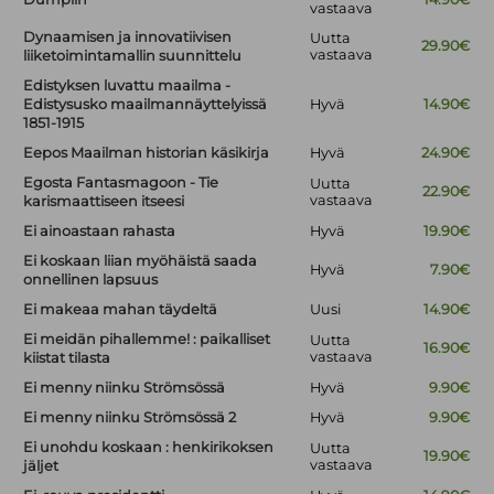
vastaava
Dynaamisen ja innovatiivisen
Uutta
29.90€
vastaava
liiketoimintamallin suunnittelu
Edistyksen luvattu maailma -
Edistysusko maailmannäyttelyissä
Hyvä
14.90€
1851-1915
Eepos Maailman historian käsikirja
Hyvä
24.90€
Egosta Fantasmagoon - Tie
Uutta
22.90€
vastaava
karismaattiseen itseesi
Ei ainoastaan rahasta
Hyvä
19.90€
Ei koskaan liian myöhäistä saada
Hyvä
7.90€
onnellinen lapsuus
Ei makeaa mahan täydeltä
Uusi
14.90€
Ei meidän pihallemme! : paikalliset
Uutta
16.90€
vastaava
kiistat tilasta
Ei menny niinku Strömsössä
Hyvä
9.90€
Ei menny niinku Strömsössä 2
Hyvä
9.90€
Ei unohdu koskaan : henkirikoksen
Uutta
19.90€
vastaava
jäljet