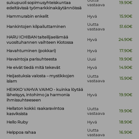
Uutta
sukupuoli sopimusyhteiskuntaa
19.90€
vastaava
edeltävissä työmarkkinakäytännöissä
Hammurabin enkelit
Hyvä
15.90€
Uutta
Hankintojen kilpailuttaminen
51.60€
vastaava
HARU ICHIBAN taiteilijaelämää
Hyvä
24.90€
vuosituhannen vaihteen Kiotossa
Havahtuminen (pokkari)
Hyvä
17.90€
Havaintoja parisuhteesta
Uusi
19.90€
He eivät tiedä mitä tekevät
Hyvä
14.90€
Heijastuksia valosta – mystikkojen
Uutta
15.90€
vastaava
islam
HEIKKO VAHVA VAIMO - kuinka löytää
läheisyys, intohimo ja harmonia
Hyvä
19.90€
ihmissuhteeseen
Hellaton kokki: raakaravintoa
Uutta
19.90€
vastaava
kasviksista
Hello Ruby
Hyvä
18.90€
Uutta
Helppoa rahaa
16.90€
vastaava