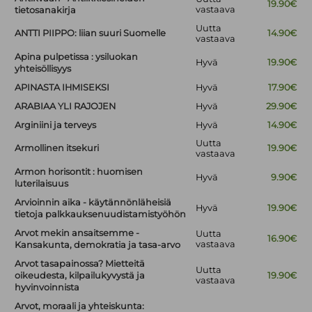
19.90€
vastaava
tietosanakirja
Uutta
ANTTI PIIPPO: liian suuri Suomelle
14.90€
vastaava
Apina pulpetissa : ysiluokan
Hyvä
19.90€
yhteisöllisyys
APINASTA IHMISEKSI
Hyvä
17.90€
ARABIAA YLI RAJOJEN
Hyvä
29.90€
Arginiini ja terveys
Hyvä
14.90€
Uutta
Armollinen itsekuri
19.90€
vastaava
Armon horisontit : huomisen
Hyvä
9.90€
luterilaisuus
Arvioinnin aika - käytännönläheisiä
Hyvä
19.90€
tietoja palkkauksenuudistamistyöhön
Arvot mekin ansaitsemme -
Uutta
16.90€
vastaava
Kansakunta, demokratia ja tasa-arvo
Arvot tasapainossa? Mietteitä
Uutta
oikeudesta, kilpailukyvystä ja
19.90€
vastaava
hyvinvoinnista
Arvot, moraali ja yhteiskunta: