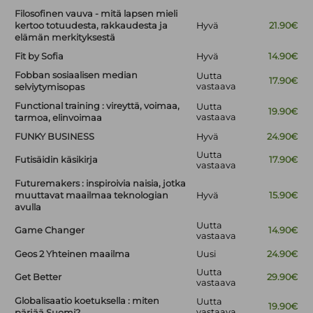
Filosofinen vauva - mitä lapsen mieli
kertoo totuudesta, rakkaudesta ja
Hyvä
21.90€
elämän merkityksestä
Fit by Sofia
Hyvä
14.90€
Fobban sosiaalisen median
Uutta
17.90€
vastaava
selviytymisopas
Functional training : vireyttä, voimaa,
Uutta
19.90€
vastaava
tarmoa, elinvoimaa
FUNKY BUSINESS
Hyvä
24.90€
Uutta
Futisäidin käsikirja
17.90€
vastaava
Futuremakers : inspiroivia naisia, jotka
muuttavat maailmaa teknologian
Hyvä
15.90€
avulla
Uutta
Game Changer
14.90€
vastaava
Geos 2 Yhteinen maailma
Uusi
24.90€
Uutta
Get Better
29.90€
vastaava
Globalisaatio koetuksella : miten
Uutta
19.90€
vastaava
pärjää Suomi?