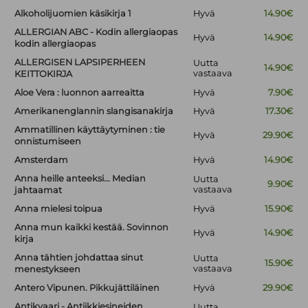
Alkoholijuomien käsikirja 1
Hyvä
14.90€
ALLERGIAN ABC - Kodin allergiaopas
Hyvä
14.90€
kodin allergiaopas
ALLERGISEN LAPSIPERHEEN
Uutta
14.90€
vastaava
KEITTOKIRJA
Aloe Vera : luonnon aarreaitta
Hyvä
7.90€
Amerikanenglannin slangisanakirja
Hyvä
17.30€
Ammatillinen käyttäytyminen : tie
Hyvä
29.90€
onnistumiseen
Amsterdam
Hyvä
14.90€
Anna heille anteeksi... Median
Uutta
9.90€
vastaava
jahtaamat
Anna mielesi toipua
Hyvä
15.90€
Anna mun kaikki kestää. Sovinnon
Hyvä
14.90€
kirja
Anna tähtien johdattaa sinut
Uutta
15.90€
vastaava
menestykseen
Antero Vipunen. Pikkujättiläinen
Hyvä
29.90€
Antikvaari - Antiikkiesineiden
Uutta