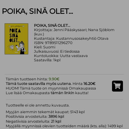
POIKA, SINÄ OLET...
POIKA, SINÄ OLET...
Kirjoittaja: Jenni Pääskysaari; Nana Sjöblom
(kuv.)
Kustantaja: Kustannusosakeyhtiö Otava
ISBN: 9789511296270
Kieli: Suomi
Julkaisuvuosi: Ei tiedossa
Kuntoluokka: Uutta vastaava
Saatavilla: 1kpl
Tämän tuotteen hinta:
9.90€
Tämä tuote saatavilla myös uutena.
Hinta
16.20€
HUOM! Tämä tuote on myynnissä Omakaupassa
Lue lisää Omakaupasta
tämän linkin
kautta!
Tuotteelle ei ole annettu kuvausta.
Myyjän aiemmin tekemät kaupat: 5143 kpl
Positiivisia arvosteluita:
3896 kpl
Negatiivisia arvosteluita:
21 kpl
Myyjällä myynnissä olevien tuotteiden määrä (kts. alla): 1499 kpl