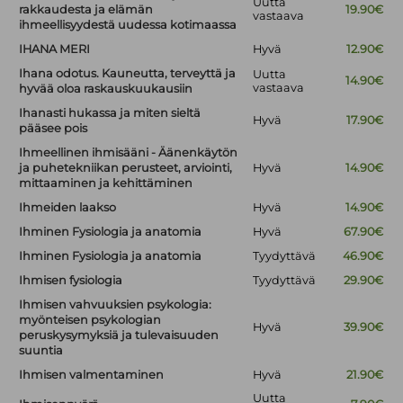
Uutta
rakkaudesta ja elämän
19.90€
vastaava
ihmeellisyydestä uudessa kotimaassa
IHANA MERI
Hyvä
12.90€
Ihana odotus. Kauneutta, terveyttä ja
Uutta
14.90€
vastaava
hyvää oloa raskauskuukausiin
Ihanasti hukassa ja miten sieltä
Hyvä
17.90€
pääsee pois
Ihmeellinen ihmisääni - Äänenkäytön
ja puhetekniikan perusteet, arviointi,
Hyvä
14.90€
mittaaminen ja kehittäminen
Ihmeiden laakso
Hyvä
14.90€
Ihminen Fysiologia ja anatomia
Hyvä
67.90€
Ihminen Fysiologia ja anatomia
Tyydyttävä
46.90€
Ihmisen fysiologia
Tyydyttävä
29.90€
Ihmisen vahvuuksien psykologia:
myönteisen psykologian
Hyvä
39.90€
peruskysymyksiä ja tulevaisuuden
suuntia
Ihmisen valmentaminen
Hyvä
21.90€
Uutta