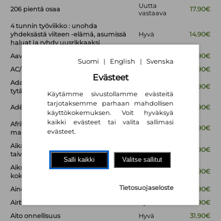
Uutta
206 pientä osaa
17.90€
vastaava
4 tunnin työviikko : unohda
yhdeksästä viiteen -elämä, asumissä
Hyvä
14.90€
haluat ja ryhdy uusrikkaaksi
Aava UE 1
Hyvä
18.90€
Suomi
English
Svenska
|
|
AC/DC - tulkoon rock
Hyvä
14.90€
Evästeet
Adan algoritmi : kuinka lordi Byronin
Hyvä
15.90€
tytär Ada Lovelace käynnisti digiajan
Käytämme sivustollamme evästeitä
tarjotaksemme parhaan mahdollisen
Uutta
Adèle
15.90€
vastaava
käyttökokemuksen. Voit hyväksyä
kaikki evästeet tai valita sallimasi
Afrikan valloittajat : yrittäjiä
Hyvä
19.90€
evästeet.
mahdollisuuksien mantereella
Aika velikulta : Hannes Hynösen pitkä
Hyvä
15.90€
taival 1913-2015
Salli kaikki
Valitse sallitut
Aikuisen naisen seksi. : Tunteita,
Hyvä
24.90€
kokemuksia, nautintoja
Tietosuojaseloste
Ainoat todelliset asiat - Vuosi elämästä
Hyvä
14.90€
Airbnb : ansaitse asunnollasi
Hyvä
29.90€
Aito onnellisuus
Hyvä
31.90€