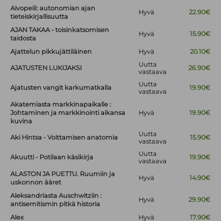
Aivopeili: autonomian ajan
Hyvä
22.90€
tieteiskirjallisuutta
AJAN TAKAA - toisinkatsomisen
Hyvä
15.90€
taidosta
Ajattelun pikkujättiläinen
Hyvä
20.10€
Uutta
AJATUSTEN LUKIJAKSI
26.90€
vastaava
Uutta
Ajatusten vangit karkumatkalla
19.90€
vastaava
Akatemiasta markkinapaikalle :
Johtaminen ja markkinointi aikansa
Hyvä
19.90€
kuvina
Uutta
Aki Hintsa - Voittamisen anatomia
15.90€
vastaava
Uutta
Akuutti - Potilaan käsikirja
19.90€
vastaava
ALASTON JA PUETTU. Ruumiin ja
Hyvä
14.90€
uskonnon ääret
Aleksandriasta Auschwitziin :
Hyvä
29.90€
antisemitismin pitkä historia
Alex
Hyvä
17.90€