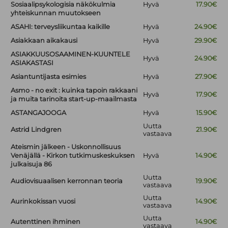
Sosiaalipsykologisia näkökulmia
Hyvä
17.90€
yhteiskunnan muutokseen
ASAHI: terveysliikuntaa kaikille
Hyvä
24.90€
Asiakkaan aikakausi
Hyvä
29.90€
ASIAKKUUSOSAAMINEN-KUUNTELE
Hyvä
24.90€
ASIAKASTASI
Asiantuntijasta esimies
Hyvä
27.90€
Asmo - no exit : kuinka tapoin rakkaani
Hyvä
17.90€
ja muita tarinoita start-up-maailmasta
ASTANGAJOOGA
Hyvä
15.90€
Uutta
Astrid Lindgren
21.90€
vastaava
Ateismin jälkeen - Uskonnollisuus
Venäjällä - Kirkon tutkimuskeskuksen
Hyvä
14.90€
julkaisuja 86
Uutta
Audiovisuaalisen kerronnan teoria
19.90€
vastaava
Uutta
Aurinkokissan vuosi
14.90€
vastaava
Uutta
Autenttinen ihminen
14.90€
vastaava