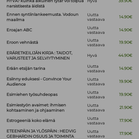
HYVÄ? kuinka aikuinen tytär voi toipua
Hyvä
39.90€
narsistisesta äidistä
Ennen syntiinlankeemusta. Vodoun
Uutta
14.90€
vastaava
maailma
Uutta
Eroajan ABC
14.90€
vastaava
Uutta
Eroon vehnästä
19.90€
vastaava
ERÄRETKEILIJÄN KIRJA : TAIDOT,
Hyvä
44.90€
VARUSTEET JA SELVIYTYMINEN
Uutta
Erään etsijän tarina
14.90€
vastaava
Esiinny eduksesi - Convince Your
Uutta
19.90€
vastaava
Audience
Uutta
Esimiehen työsuhdeopas
19.90€
vastaava
Esimiestyön avaimet: ihmisen
Uutta
21.90€
vastaava
kohtaaminen ja ohjaaminen
Uutta
Estrogeeniä koko elämä
17.90€
vastaava
ETEENPÄIN JA YLÖSPÄIN : HEDVIG
Uutta
17.90€
vastaava
GEBHARDIN OSUUS JA TOIMINTA