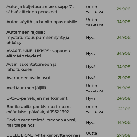
Auto- ja kuljetusalan perusoppi 7 :
Uutta
29.90€
vastaava
sähkölaitteiden perusteet
Uutta
Auton käyttö- ja huolto-opas naisille
14.90€
vastaava
Auttamisen rajoilla :
myötätuntouupumisen synty ja
Hyvä
24.90€
ehkäisy
AVAA TUNNELUKKOSI: vapaudu
Hyvä
34.90€
elämään täydesti
Avain laskentatoimeen ja
Hyvä
14.90€
rahoitukseen
Avaruuden avainluvut
Hyvä
21.90€
Uutta
Axel Munthen jäljillä
19.90€
vastaava
B-to-B-palvelujen markkinointi
Hyvä
24.90€
Barrikadeilta pankkimaailmaan :
Uutta
22.10€
vastaava
eräänlaiset päiväkirjat 1952-1992
Beckin menetelmä : treenaa aivosi,
Hyvä
14.90€
hallitse painosi
Uutta
BELLE LIGNE ryhtiä kiinteyttä voimaa
27.90€