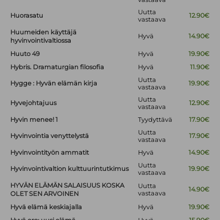
Uutta
Huorasatu
12.90€
vastaava
Huumeiden käyttäjä
Hyvä
14.90€
hyvinvointivaltiossa
Huuto 49
Hyvä
19.90€
Hybris. Dramaturgian filosofia
Hyvä
11.90€
Uutta
Hygge : Hyvän elämän kirja
19.90€
vastaava
Uutta
Hyvejohtajuus
12.90€
vastaava
Hyvin menee! 1
Tyydyttävä
17.90€
Uutta
Hyvinvointia venyttelystä
17.90€
vastaava
Hyvinvointityön ammatit
Hyvä
14.90€
Uutta
Hyvinvointivaltion kulttuurintutkimus
19.90€
vastaava
HYVÄN ELÄMÄN SALAISUUS KOSKA
Uutta
14.90€
vastaava
OLET SEN ARVOINEN
Hyvä elämä keskiajalla
Hyvä
19.90€