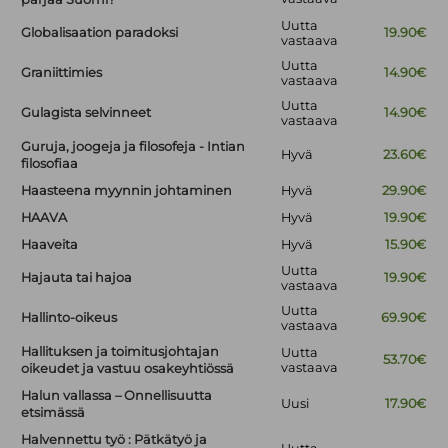
Uutta
Globalisaation paradoksi
19.90€
vastaava
Uutta
Graniittimies
14.90€
vastaava
Uutta
Gulagista selvinneet
14.90€
vastaava
Guruja, joogeja ja filosofeja - Intian
Hyvä
23.60€
filosofiaa
Haasteena myynnin johtaminen
Hyvä
29.90€
HAAVA
Hyvä
19.90€
Haaveita
Hyvä
15.90€
Uutta
Hajauta tai hajoa
19.90€
vastaava
Uutta
Hallinto-oikeus
69.90€
vastaava
Hallituksen ja toimitusjohtajan
Uutta
53.70€
vastaava
oikeudet ja vastuu osakeyhtiössä
Halun vallassa – Onnellisuutta
Uusi
17.90€
etsimässä
Halvennettu työ : Pätkätyö ja