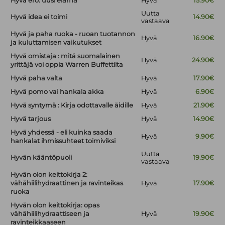
Hyvä ero: uusi elämä
Hyvä
15.90€
Uutta
Hyvä idea ei toimi
14.90€
vastaava
Hyvä ja paha ruoka - ruoan tuotannon
Hyvä
16.90€
ja kuluttamisen vaikutukset
Hyvä omistaja : mitä suomalainen
Hyvä
24.90€
yrittäjä voi oppia Warren Buffettilta
Hyvä paha valta
Hyvä
17.90€
Hyvä pomo vai hankala akka
Hyvä
6.90€
Hyvä syntymä : Kirja odottavalle äidille
Hyvä
21.90€
Hyvä tarjous
Hyvä
14.90€
Hyvä yhdessä - eli kuinka saada
Hyvä
9.90€
hankalat ihmissuhteet toimiviksi
Uutta
Hyvän kääntöpuoli
19.90€
vastaava
Hyvän olon keittokirja 2:
vähähiilihydraattinen ja ravinteikas
Hyvä
17.90€
ruoka
Hyvän olon keittokirja: opas
vähähiilihydraattiseen ja
Hyvä
19.90€
ravinteikkaaseen