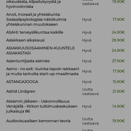
oikeudesta, kilpailukyvystä ja
19.90€
vastaava
hyvinvoinnista
Arvot, moraali ja yhteiskunta:
Sosiaalipsykologisia näkökulmia
Hyvä
17.90€
yhteiskunnan muutokseen
ASAHI: terveysliikuntaa kaikille
Hyvä
24.90€
Asiakkaan aikakausi
Hyvä
29.90€
ASIAKKUUSOSAAMINEN-KUUNTELE
Hyvä
24.90€
ASIAKASTASI
Asiantuntijasta esimies
Hyvä
27.90€
Asmo - no exit : kuinka tapoin rakkaani
Hyvä
17.90€
ja muita tarinoita start-up-maailmasta
ASTANGAJOOGA
Hyvä
15.90€
Uutta
Astrid Lindgren
21.90€
vastaava
Ateismin jälkeen - Uskonnollisuus
Venäjällä - Kirkon tutkimuskeskuksen
Hyvä
14.90€
julkaisuja 86
Uutta
Audiovisuaalisen kerronnan teoria
19.90€
vastaava
Uutta