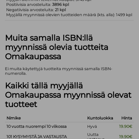
Positiivisia arvosteluita:
3896 kpl
Negatiivisia arvosteluita:
21 kpl
Myyjällä myynnissä olevien tuotteiden määrä (kts. alla): 1499 kpl
Muita samalla ISBN:llä
myynnissä olevia tuotteita
Omakaupassa
Ei muita käytettyjä tuotteita myynnissä samalla ISBN-
numerolla.
Kaikki tällä myyjällä
Omakaupassa myynnissä olevat
tuotteet
Nimike
Kuntoluokka
Hinta
10 vuotta nuorempi 10 viikossa
Hyvä
19.90€
Uutta
101 KYSYMYSTÄ JA VASTAUSTA
19.90€