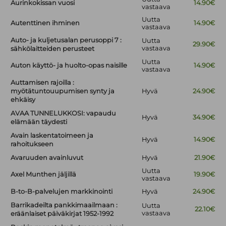
Aurinkokissan vuosi
14.90€
vastaava
Uutta
Autenttinen ihminen
14.90€
vastaava
Auto- ja kuljetusalan perusoppi 7 :
Uutta
29.90€
vastaava
sähkölaitteiden perusteet
Uutta
Auton käyttö- ja huolto-opas naisille
14.90€
vastaava
Auttamisen rajoilla :
myötätuntouupumisen synty ja
Hyvä
24.90€
ehkäisy
AVAA TUNNELUKKOSI: vapaudu
Hyvä
34.90€
elämään täydesti
Avain laskentatoimeen ja
Hyvä
14.90€
rahoitukseen
Avaruuden avainluvut
Hyvä
21.90€
Uutta
Axel Munthen jäljillä
19.90€
vastaava
B-to-B-palvelujen markkinointi
Hyvä
24.90€
Barrikadeilta pankkimaailmaan :
Uutta
22.10€
vastaava
eräänlaiset päiväkirjat 1952-1992