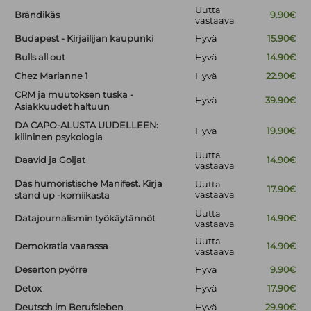
Uutta
Brändikäs
9.90€
vastaava
Budapest - Kirjailijan kaupunki
Hyvä
15.90€
Bulls all out
Hyvä
14.90€
Chez Marianne 1
Hyvä
22.90€
CRM ja muutoksen tuska -
Hyvä
39.90€
Asiakkuudet haltuun
DA CAPO-ALUSTA UUDELLEEN:
Hyvä
19.90€
kliininen psykologia
Uutta
Daavid ja Goljat
14.90€
vastaava
Das humoristische Manifest. Kirja
Uutta
17.90€
vastaava
stand up -komiikasta
Uutta
Datajournalismin työkäytännöt
14.90€
vastaava
Uutta
Demokratia vaarassa
14.90€
vastaava
Deserton pyörre
Hyvä
9.90€
Detox
Hyvä
17.90€
Deutsch im Berufsleben
Hyvä
29.90€