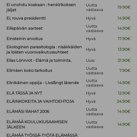
Ei unohdu koskaan : henkirikoksen
Uutta
19.90€
vastaava
jäljet
Ei, rouva presidentti
Hyvä
14.90€
Uutta
Eilispäivän aarteet
14.90€
vastaava
Einsteinin arvoitus
Hyvä
17.90€
Ekologinen parasitologia : nisäkkäiden
Hyvä
13.90€
ja loisten vuorovaikutussuhteet
Elias Lönnrot - Elämä ja toiminta.
Uusi
21.90€
Uutta
Elimäen koko tarkoitus
7.90€
vastaava
Uutta
Elinikäinen oppija - Livslångt lärande
14.90€
vastaava
ELÄ TÄSSÄ JA NYT
Hyvä
12.90€
ELÄINKOKEITA JA VAIHTOEHTOJA
Hyvä
24.90€
Uutta
ELÄMÄSI RAHAT 2006
14.90€
vastaava
ELÄMÄÄ KOULUKIUSAAMISEN
Uutta
14.90€
vastaava
JÄLKEEN
ELÄMÄÄ TYÖSSÄ-TYÖTÄ ELÄMÄSSÄ