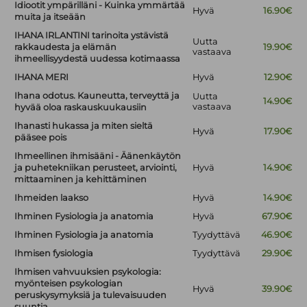
Idiootit ympärilläni - Kuinka ymmärtää
Hyvä
16.90€
muita ja itseään
IHANA IRLANTINI tarinoita ystävistä
Uutta
rakkaudesta ja elämän
19.90€
vastaava
ihmeellisyydestä uudessa kotimaassa
IHANA MERI
Hyvä
12.90€
Ihana odotus. Kauneutta, terveyttä ja
Uutta
14.90€
vastaava
hyvää oloa raskauskuukausiin
Ihanasti hukassa ja miten sieltä
Hyvä
17.90€
pääsee pois
Ihmeellinen ihmisääni - Äänenkäytön
ja puhetekniikan perusteet, arviointi,
Hyvä
14.90€
mittaaminen ja kehittäminen
Ihmeiden laakso
Hyvä
14.90€
Ihminen Fysiologia ja anatomia
Hyvä
67.90€
Ihminen Fysiologia ja anatomia
Tyydyttävä
46.90€
Ihmisen fysiologia
Tyydyttävä
29.90€
Ihmisen vahvuuksien psykologia:
myönteisen psykologian
Hyvä
39.90€
peruskysymyksiä ja tulevaisuuden
suuntia