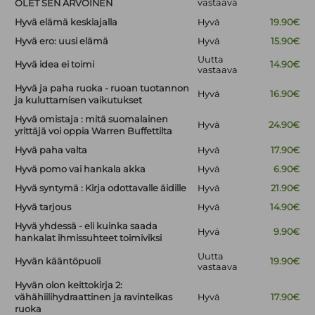
vastaava
OLET SEN ARVOINEN
Hyvä elämä keskiajalla
Hyvä
19.90€
Hyvä ero: uusi elämä
Hyvä
15.90€
Uutta
Hyvä idea ei toimi
14.90€
vastaava
Hyvä ja paha ruoka - ruoan tuotannon
Hyvä
16.90€
ja kuluttamisen vaikutukset
Hyvä omistaja : mitä suomalainen
Hyvä
24.90€
yrittäjä voi oppia Warren Buffettilta
Hyvä paha valta
Hyvä
17.90€
Hyvä pomo vai hankala akka
Hyvä
6.90€
Hyvä syntymä : Kirja odottavalle äidille
Hyvä
21.90€
Hyvä tarjous
Hyvä
14.90€
Hyvä yhdessä - eli kuinka saada
Hyvä
9.90€
hankalat ihmissuhteet toimiviksi
Uutta
Hyvän kääntöpuoli
19.90€
vastaava
Hyvän olon keittokirja 2:
vähähiilihydraattinen ja ravinteikas
Hyvä
17.90€
ruoka