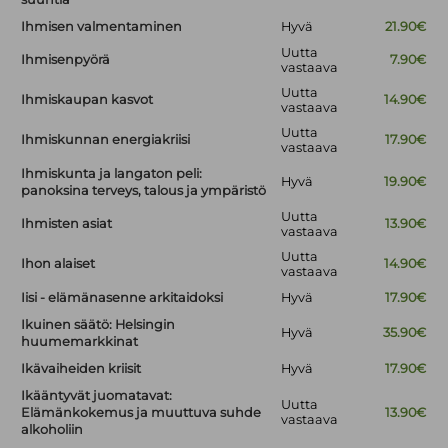
Ihmisen valmentaminen
Hyvä
21.90€
Uutta
Ihmisenpyörä
7.90€
vastaava
Uutta
Ihmiskaupan kasvot
14.90€
vastaava
Uutta
Ihmiskunnan energiakriisi
17.90€
vastaava
Ihmiskunta ja langaton peli:
Hyvä
19.90€
panoksina terveys, talous ja ympäristö
Uutta
Ihmisten asiat
13.90€
vastaava
Uutta
Ihon alaiset
14.90€
vastaava
Iisi - elämänasenne arkitaidoksi
Hyvä
17.90€
Ikuinen säätö: Helsingin
Hyvä
35.90€
huumemarkkinat
Ikävaiheiden kriisit
Hyvä
17.90€
Ikääntyvät juomatavat:
Uutta
Elämänkokemus ja muuttuva suhde
13.90€
vastaava
alkoholiin