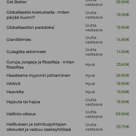
Get Better
29.90€
vastaava
Globalisaatio koetuksella : miten
Uutta
19.90€
vastaava
pärjää Suomi?
Uutta
Globalisaation paradoksi
19.90€
vastaava
Uutta
Graniittimies
14.90€
vastaava
Uutta
Gulagista selvinneet
14.90€
vastaava
Guruja, joogeja ja filosofeja - Intian
Hyvä
23.60€
filosofiaa
Haasteena myynnin johtaminen
Hyvä
29.90€
HAAVA
Hyvä
19.90€
Haaveita
Hyvä
15.90€
Uutta
Hajauta tai hajoa
19.90€
vastaava
Uutta
Hallinto-oikeus
69.90€
vastaava
Hallituksen ja toimitusjohtajan
Uutta
53.70€
vastaava
oikeudet ja vastuu osakeyhtiössä