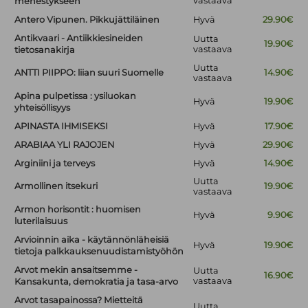
vastaava
menestykseen
Antero Vipunen. Pikkujättiläinen
Hyvä
29.90€
Antikvaari - Antiikkiesineiden
Uutta
19.90€
vastaava
tietosanakirja
Uutta
ANTTI PIIPPO: liian suuri Suomelle
14.90€
vastaava
Apina pulpetissa : ysiluokan
Hyvä
19.90€
yhteisöllisyys
APINASTA IHMISEKSI
Hyvä
17.90€
ARABIAA YLI RAJOJEN
Hyvä
29.90€
Arginiini ja terveys
Hyvä
14.90€
Uutta
Armollinen itsekuri
19.90€
vastaava
Armon horisontit : huomisen
Hyvä
9.90€
luterilaisuus
Arvioinnin aika - käytännönläheisiä
Hyvä
19.90€
tietoja palkkauksenuudistamistyöhön
Arvot mekin ansaitsemme -
Uutta
16.90€
vastaava
Kansakunta, demokratia ja tasa-arvo
Arvot tasapainossa? Mietteitä
Uutta