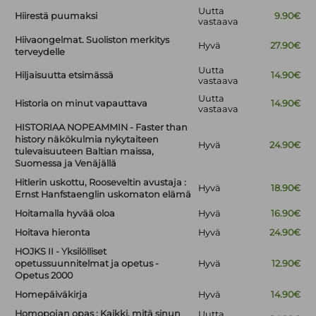
Uutta
Hiirestä puumaksi
9.90€
vastaava
Hiivaongelmat. Suoliston merkitys
Hyvä
27.90€
terveydelle
Uutta
Hiljaisuutta etsimässä
14.90€
vastaava
Uutta
Historia on minut vapauttava
14.90€
vastaava
HISTORIAA NOPEAMMIN - Faster than
history näkökulmia nykytaiteen
Hyvä
24.90€
tulevaisuuteen Baltian maissa,
Suomessa ja Venäjällä
Hitlerin uskottu, Rooseveltin avustaja :
Hyvä
18.90€
Ernst Hanfstaenglin uskomaton elämä
Hoitamalla hyvää oloa
Hyvä
16.90€
Hoitava hieronta
Hyvä
24.90€
HOJKS II - Yksilölliset
opetussuunnitelmat ja opetus -
Hyvä
12.90€
Opetus 2000
Homepäiväkirja
Hyvä
14.90€
Homopojan opas : Kaikki, mitä sinun
Uutta