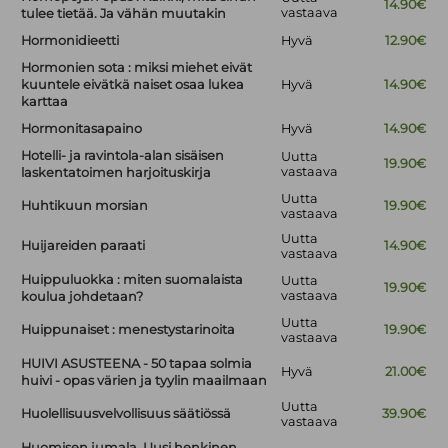
14.90€
vastaava
tulee tietää. Ja vähän muutakin
Hormonidieetti
Hyvä
12.90€
Hormonien sota : miksi miehet eivät
kuuntele eivätkä naiset osaa lukea
Hyvä
14.90€
karttaa
Hormonitasapaino
Hyvä
14.90€
Hotelli- ja ravintola-alan sisäisen
Uutta
19.90€
vastaava
laskentatoimen harjoituskirja
Uutta
Huhtikuun morsian
19.90€
vastaava
Uutta
Huijareiden paraati
14.90€
vastaava
Huippuluokka : miten suomalaista
Uutta
19.90€
vastaava
koulua johdetaan?
Uutta
Huippunaiset : menestystarinoita
19.90€
vastaava
HUIVI ASUSTEENA - 50 tapaa solmia
Hyvä
21.00€
huivi - opas värien ja tyylin maailmaan
Uutta
Huolellisuusvelvollisuus säätiössä
39.90€
vastaava
Huomisen jumala. Uusi henkinen