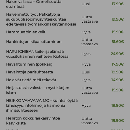
Halun vallassa – Onnellisuutta
Uusi
17.90€
etsimässä
Halvennettu työ : Pätkätyö ja
Uutta
sukupuoli sopimusyhteiskuntaa
19.90€
vastaava
edeltävissä työmarkkinakäytännöissä
Hammurabin enkelit
Hyvä
15.90€
Uutta
Hankintojen kilpailuttaminen
51.60€
vastaava
HARU ICHIBAN taiteilijaelämää
Hyvä
24.90€
vuosituhannen vaihteen Kiotossa
Havahtuminen (pokkari)
Hyvä
17.90€
Havaintoja parisuhteesta
Uusi
19.90€
He eivät tiedä mitä tekevät
Hyvä
14.90€
Heijastuksia valosta – mystikkojen
Uutta
15.90€
vastaava
islam
HEIKKO VAHVA VAIMO - kuinka löytää
läheisyys, intohimo ja harmonia
Hyvä
19.90€
ihmissuhteeseen
Hellaton kokki: raakaravintoa
Uutta
19.90€
vastaava
kasviksista