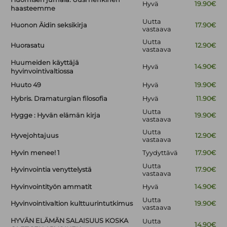
Hyvä
19.90€
haasteemme
Uutta
Huonon Äidin seksikirja
17.90€
vastaava
Uutta
Huorasatu
12.90€
vastaava
Huumeiden käyttäjä
Hyvä
14.90€
hyvinvointivaltiossa
Huuto 49
Hyvä
19.90€
Hybris. Dramaturgian filosofia
Hyvä
11.90€
Uutta
Hygge : Hyvän elämän kirja
19.90€
vastaava
Uutta
Hyvejohtajuus
12.90€
vastaava
Hyvin menee! 1
Tyydyttävä
17.90€
Uutta
Hyvinvointia venyttelystä
17.90€
vastaava
Hyvinvointityön ammatit
Hyvä
14.90€
Uutta
Hyvinvointivaltion kulttuurintutkimus
19.90€
vastaava
HYVÄN ELÄMÄN SALAISUUS KOSKA
Uutta
14.90€