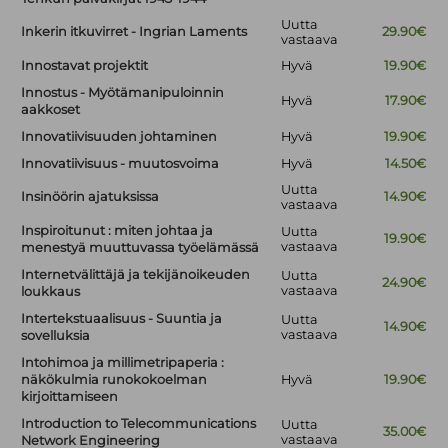
Uutta
Inkerin itkuvirret - Ingrian Laments
29.90€
vastaava
Innostavat projektit
Hyvä
19.90€
Innostus - Myötämanipuloinnin
Hyvä
17.90€
aakkoset
Innovatiivisuuden johtaminen
Hyvä
19.90€
Innovatiivisuus - muutosvoima
Hyvä
14.50€
Uutta
Insinöörin ajatuksissa
14.90€
vastaava
Inspiroitunut : miten johtaa ja
Uutta
19.90€
vastaava
menestyä muuttuvassa työelämässä
Internetvälittäjä ja tekijänoikeuden
Uutta
24.90€
vastaava
loukkaus
Intertekstuaalisuus - Suuntia ja
Uutta
14.90€
vastaava
sovelluksia
Intohimoa ja millimetripaperia :
näkökulmia runokokoelman
Hyvä
19.90€
kirjoittamiseen
Introduction to Telecommunications
Uutta
35.00€
vastaava
Network Engineering