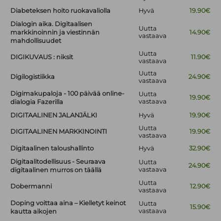
Diabeteksen hoito ruokavaliolla
Hyvä
19.90€
Dialogin aika. Digitaalisen
Uutta
markkinoinnin ja viestinnän
14.90€
vastaava
mahdollisuudet
Uutta
DIGIKUVAUS : niksit
11.90€
vastaava
Uutta
Digilogistiikka
24.90€
vastaava
Digimakupaloja - 100 päivää online-
Uutta
19.90€
vastaava
dialogia Fazerilla
DIGITAALINEN JALANJÄLKI
Hyvä
19.90€
Uutta
DIGITAALINEN MARKKINOINTI
19.90€
vastaava
Digitaalinen taloushallinto
Hyvä
32.90€
Digitaalitodellisuus - Seuraava
Uutta
24.90€
vastaava
digitaalinen murros on täällä
Uutta
Dobermanni
12.90€
vastaava
Doping voittaa aina – Kielletyt keinot
Uutta
15.90€
vastaava
kautta aikojen