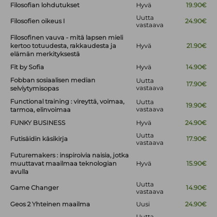
Filosofian lohdutukset
Hyvä
19.90€
Uutta
Filosofien oikeus I
24.90€
vastaava
Filosofinen vauva - mitä lapsen mieli
kertoo totuudesta, rakkaudesta ja
Hyvä
21.90€
elämän merkityksestä
Fit by Sofia
Hyvä
14.90€
Fobban sosiaalisen median
Uutta
17.90€
vastaava
selviytymisopas
Functional training : vireyttä, voimaa,
Uutta
19.90€
vastaava
tarmoa, elinvoimaa
FUNKY BUSINESS
Hyvä
24.90€
Uutta
Futisäidin käsikirja
17.90€
vastaava
Futuremakers : inspiroivia naisia, jotka
muuttavat maailmaa teknologian
Hyvä
15.90€
avulla
Uutta
Game Changer
14.90€
vastaava
Geos 2 Yhteinen maailma
Uusi
24.90€
Uutta