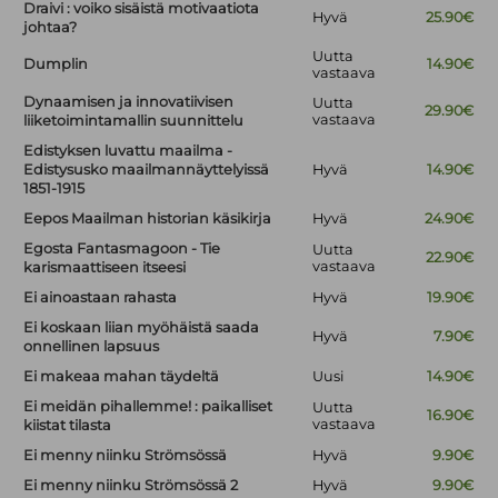
Draivi : voiko sisäistä motivaatiota
Hyvä
25.90€
johtaa?
Uutta
Dumplin
14.90€
vastaava
Dynaamisen ja innovatiivisen
Uutta
29.90€
vastaava
liiketoimintamallin suunnittelu
Edistyksen luvattu maailma -
Edistysusko maailmannäyttelyissä
Hyvä
14.90€
1851-1915
Eepos Maailman historian käsikirja
Hyvä
24.90€
Egosta Fantasmagoon - Tie
Uutta
22.90€
vastaava
karismaattiseen itseesi
Ei ainoastaan rahasta
Hyvä
19.90€
Ei koskaan liian myöhäistä saada
Hyvä
7.90€
onnellinen lapsuus
Ei makeaa mahan täydeltä
Uusi
14.90€
Ei meidän pihallemme! : paikalliset
Uutta
16.90€
vastaava
kiistat tilasta
Ei menny niinku Strömsössä
Hyvä
9.90€
Ei menny niinku Strömsössä 2
Hyvä
9.90€