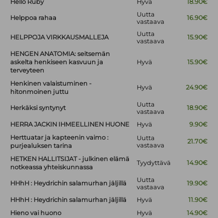
Hello Ruby
Hyvä
18.90€
Uutta
Helppoa rahaa
16.90€
vastaava
Uutta
HELPPOJA VIRKKAUSMALLEJA
15.90€
vastaava
HENGEN ANATOMIA: seitsemän
askelta henkiseen kasvuun ja
Hyvä
15.90€
terveyteen
Henkinen valaistuminen -
Hyvä
24.90€
hitonmoinen juttu
Uutta
Herkäksi syntynyt
18.90€
vastaava
HERRA JACKIN IHMEELLINEN HUONE
Hyvä
9.90€
Herttuatar ja kapteenin vaimo :
Uutta
21.70€
vastaava
purjealuksen tarina
HETKEN HALLITSIJAT - julkinen elämä
Tyydyttävä
14.90€
notkeassa yhteiskunnassa
Uutta
HHhH : Heydrichin salamurhan jäljillä
19.90€
vastaava
HHhH : Heydrichin salamurhan jäljillä
Hyvä
11.90€
Hieno vai huono
Hyvä
14.90€