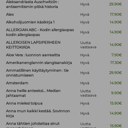
Aleksandriasta Auschwitziin :
Hyvä
29.90€
antisemitismin pitkä historia
Alex
Hyvä
17.90€
Alkoholijuomien käsikirja 1
Hyvä
14.90€
ALLERGIAN ABC - Kodin allergiaopas
Hyvä
14.90€
kodin allergiaopas
ALLERGISEN LAPSIPERHEEN
Uutta
14.90€
vastaava
KEITTOKIRJA
Aloe Vera : luonnon aarreaitta
Hyvä
7.90€
Amerikanenglannin slangisanakirja
Hyvä
17.30€
Ammatillinen käyttäytyminen : tie
Hyvä
29.90€
onnistumiseen
Amsterdam
Hyvä
14.90€
Anna heille anteeksi... Median
Uutta
9.90€
vastaava
jahtaamat
Anna mielesi toipua
Hyvä
15.90€
Anna mun kaikki kestää. Sovinnon
Hyvä
14.90€
kirja
Anna tähtien johdattaa sinut
Uutta
15.90€