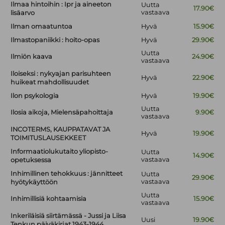
Ilmaa hintoihin : Ipr ja aineeton
Uutta
17.90€
vastaava
lisäarvo
Ilman omaatuntoa
Hyvä
15.90€
Ilmastopaniikki : hoito-opas
Hyvä
29.90€
Uutta
Ilmiön kaava
24.90€
vastaava
Iloiseksi : nykyajan parisuhteen
Hyvä
22.90€
huikeat mahdollisuudet
Ilon psykologia
Hyvä
19.90€
Uutta
Ilosia aikoja, Mielensäpahoittaja
9.90€
vastaava
INCOTERMS, KAUPPATAVAT JA
Hyvä
19.90€
TOIMITUSLAUSEKKEET
Informaatiolukutaito yliopisto-
Uutta
14.90€
vastaava
opetuksessa
Inhimillinen tehokkuus : jännitteet
Uutta
29.90€
vastaava
hyötykäyttöön
Uutta
Inhimillisiä kohtaamisia
15.90€
vastaava
Inkeriläisiä siirtämässä - Jussi ja Liisa
Uusi
19.90€
Tenkun päiväkirjat 1943-1944