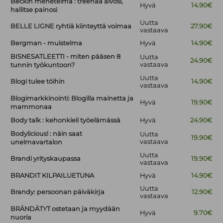
Beckin menetelmä : treenaa aivosi,
Hyvä
14.90€
hallitse painosi
Uutta
BELLE LIGNE ryhtiä kiinteyttä voimaa
27.90€
vastaava
Bergman - muistelma
Hyvä
14.90€
BISNESATLEETTI - miten pääsen 8
Uutta
24.90€
vastaava
tunnin työkuntoon?
Uutta
Blogi tulee töihin
14.90€
vastaava
Blogimarkkinointi: Blogilla mainetta ja
Hyvä
19.90€
mammonaa
Body talk : kehonkieli työelämässä
Hyvä
24.90€
Bodylicious! : näin saat
Uutta
19.90€
vastaava
unelmavartalon
Uutta
Brandi yrityskaupassa
19.90€
vastaava
BRANDIT KILPAILUETUNA
Hyvä
14.90€
Uutta
Brandy: persoonan päiväkirja
12.90€
vastaava
BRÄNDÄTYT ostetaan ja myydään
Hyvä
9.70€
nuoria