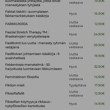
suomalaisista yrittäjistä, jotka loivat
19.90€
vastaava
menestyksen tyhjästä
Faktat tiskiin! : suomalaisen
Hyvä
16.90€
faktantarkistuksen käsikirja
Uutta
FARKKUKIRJA
12.90€
vastaava
Fascial Stretch Therapy TM :
Hyvä
24.90€
lihaskalvojen venytysterapia
Fasilitointi luo uutta : menesty ryhmän
Uutta
29.90€
vastaava
vetäjänä
Fasilitoivan johtamisen käsikirja : 9
Uutta
19.90€
vastaava
avainhetkeä
Feldenkrais-menetelmä - 50
Hyvä
32.90€
harjoitusta luontevaan liikkumiseen
Uutta
Feministinen filosofia
14.90€
vastaava
Fiktion mieli
Tyydyttävä
17.90€
Uutta
Filosofiafailit
12.90€
vastaava
Filosofian köyhyys ja rikkaus -
Hyvä
14.90€
nykyfilosofian kartoitusta