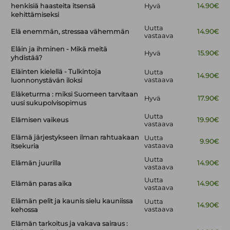
henkisiä haasteita itsensä
Hyvä
14.90€
kehittämiseksi
Uutta
Elä enemmän, stressaa vähemmän
14.90€
vastaava
Eläin ja ihminen - Mikä meitä
Hyvä
15.90€
yhdistää?
Eläinten kielellä - Tulkintoja
Uutta
14.90€
vastaava
luonnonystävän iloksi
Eläketurma : miksi Suomeen tarvitaan
Hyvä
17.90€
uusi sukupolvisopimus
Uutta
Elämisen vaikeus
19.90€
vastaava
Elämä järjestykseen ilman rahtuakaan
Uutta
9.90€
vastaava
itsekuria
Uutta
Elämän juurilla
14.90€
vastaava
Uutta
Elämän paras aika
14.90€
vastaava
Elämän pelit ja kaunis sielu kauniissa
Uutta
14.90€
vastaava
kehossa
Elämän tarkoitus ja vakava sairaus :