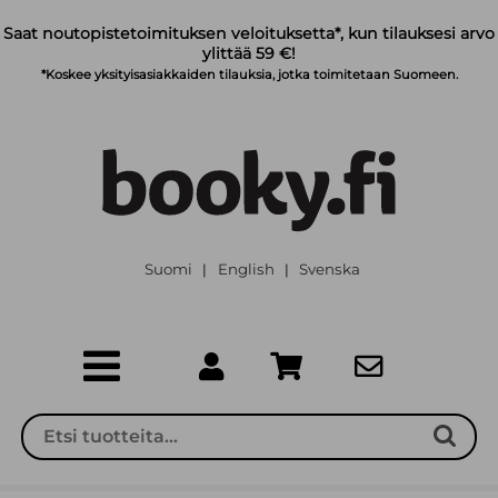
Siirry pääsisältöön
Saat noutopistetoimituksen veloituksetta*, kun tilauksesi arvo
ylittää 59 €!
*Koskee yksityisasiakkaiden tilauksia, jotka toimitetaan Suomeen.
Suomi
English
Svenska
|
|