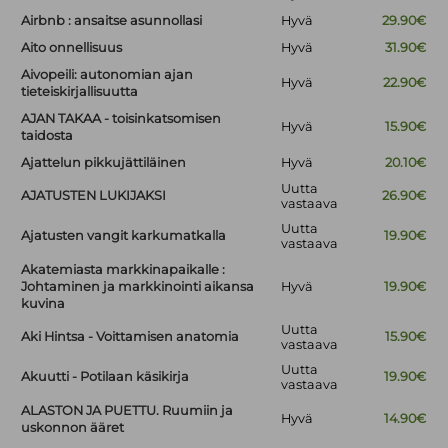
Airbnb : ansaitse asunnollasi
Hyvä
29.90€
Aito onnellisuus
Hyvä
31.90€
Aivopeili: autonomian ajan
Hyvä
22.90€
tieteiskirjallisuutta
AJAN TAKAA - toisinkatsomisen
Hyvä
15.90€
taidosta
Ajattelun pikkujättiläinen
Hyvä
20.10€
Uutta
AJATUSTEN LUKIJAKSI
26.90€
vastaava
Uutta
Ajatusten vangit karkumatkalla
19.90€
vastaava
Akatemiasta markkinapaikalle :
Johtaminen ja markkinointi aikansa
Hyvä
19.90€
kuvina
Uutta
Aki Hintsa - Voittamisen anatomia
15.90€
vastaava
Uutta
Akuutti - Potilaan käsikirja
19.90€
vastaava
ALASTON JA PUETTU. Ruumiin ja
Hyvä
14.90€
uskonnon ääret