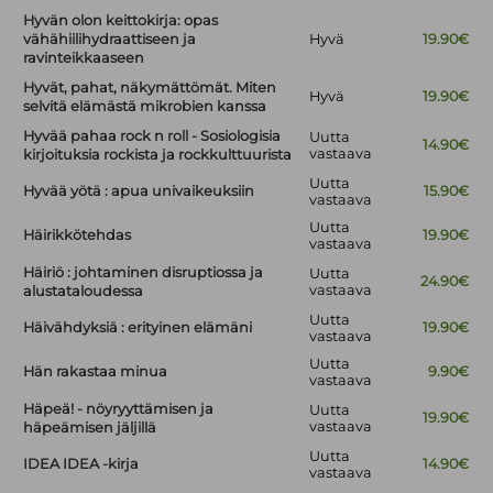
Hyvän olon keittokirja: opas
vähähiilihydraattiseen ja
Hyvä
19.90€
ravinteikkaaseen
Hyvät, pahat, näkymättömät. Miten
Hyvä
19.90€
selvitä elämästä mikrobien kanssa
Hyvää pahaa rock n roll - Sosiologisia
Uutta
14.90€
vastaava
kirjoituksia rockista ja rockkulttuurista
Uutta
Hyvää yötä : apua univaikeuksiin
15.90€
vastaava
Uutta
Häirikkötehdas
19.90€
vastaava
Häiriö : johtaminen disruptiossa ja
Uutta
24.90€
vastaava
alustataloudessa
Uutta
Häivähdyksiä : erityinen elämäni
19.90€
vastaava
Uutta
Hän rakastaa minua
9.90€
vastaava
Häpeä! - nöyryyttämisen ja
Uutta
19.90€
vastaava
häpeämisen jäljillä
Uutta
IDEA IDEA -kirja
14.90€
vastaava