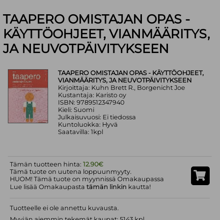
TAAPERO OMISTAJAN OPAS -
KÄYTTÖOHJEET, VIANMÄÄRITYS,
JA NEUVOTPÄIVITYKSEEN
TAAPERO OMISTAJAN OPAS - KÄYTTÖOHJEET,
VIANMÄÄRITYS, JA NEUVOTPÄIVITYKSEEN
Kirjoittaja: Kuhn Brett R., Borgenicht Joe
Kustantaja: Karisto oy
ISBN: 9789512347940
Kieli: Suomi
Julkaisuvuosi: Ei tiedossa
Kuntoluokka: Hyvä
Saatavilla: 1kpl
Tämän tuotteen hinta:
12.90€
Tämä tuote on uutena loppuunmyyty.
HUOM! Tämä tuote on myynnissä Omakaupassa
Lue lisää Omakaupasta
tämän linkin
kautta!
Tuotteelle ei ole annettu kuvausta.
Myyjän aiemmin tekemät kaupat: 5143 kpl