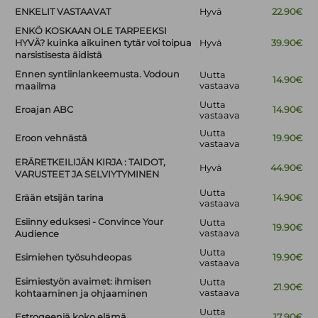
ENKELIT VASTAAVAT
Hyvä
22.90€
ENKÖ KOSKAAN OLE TARPEEKSI
HYVÄ? kuinka aikuinen tytär voi toipua
Hyvä
39.90€
narsistisesta äidistä
Ennen syntiinlankeemusta. Vodoun
Uutta
14.90€
vastaava
maailma
Uutta
Eroajan ABC
14.90€
vastaava
Uutta
Eroon vehnästä
19.90€
vastaava
ERÄRETKEILIJÄN KIRJA : TAIDOT,
Hyvä
44.90€
VARUSTEET JA SELVIYTYMINEN
Uutta
Erään etsijän tarina
14.90€
vastaava
Esiinny eduksesi - Convince Your
Uutta
19.90€
vastaava
Audience
Uutta
Esimiehen työsuhdeopas
19.90€
vastaava
Esimiestyön avaimet: ihmisen
Uutta
21.90€
vastaava
kohtaaminen ja ohjaaminen
Uutta
Estrogeeniä koko elämä
17.90€