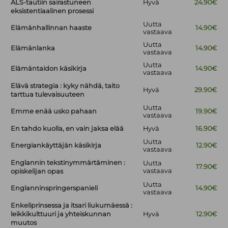
ALS-tautiin sairastuneen
Hyvä
24.90€
eksistentiaalinen prosessi
Uutta
Elämänhallinnan haaste
14.90€
vastaava
Uutta
Elämänlanka
14.90€
vastaava
Uutta
Elämäntaidon käsikirja
14.90€
vastaava
Elävä strategia : kyky nähdä, taito
Hyvä
29.90€
tarttua tulevaisuuteen
Uutta
Emme enää usko pahaan
19.90€
vastaava
En tahdo kuolla, en vain jaksa elää
Hyvä
16.90€
Uutta
Energiankäyttäjän käsikirja
12.90€
vastaava
Englannin tekstinymmärtäminen :
Uutta
17.90€
vastaava
opiskelijan opas
Uutta
Englanninspringerspanieli
14.90€
vastaava
Enkeliprinsessa ja itsari liukumäessä :
leikkikulttuuri ja yhteiskunnan
Hyvä
12.90€
muutos