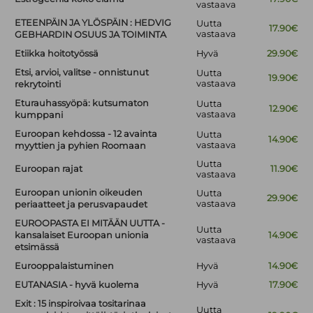
vastaava
ETEENPÄIN JA YLÖSPÄIN : HEDVIG
Uutta
17.90€
vastaava
GEBHARDIN OSUUS JA TOIMINTA
Etiikka hoitotyössä
Hyvä
29.90€
Etsi, arvioi, valitse - onnistunut
Uutta
19.90€
vastaava
rekrytointi
Eturauhassyöpä: kutsumaton
Uutta
12.90€
vastaava
kumppani
Euroopan kehdossa - 12 avainta
Uutta
14.90€
vastaava
myyttien ja pyhien Roomaan
Uutta
Euroopan rajat
11.90€
vastaava
Euroopan unionin oikeuden
Uutta
29.90€
vastaava
periaatteet ja perusvapaudet
EUROOPASTA EI MITÄÄN UUTTA -
Uutta
kansalaiset Euroopan unionia
14.90€
vastaava
etsimässä
Eurooppalaistuminen
Hyvä
14.90€
EUTANASIA - hyvä kuolema
Hyvä
17.90€
Exit : 15 inspiroivaa tositarinaa
Uutta