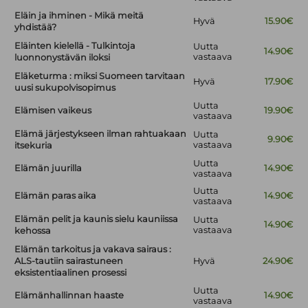
Eläin ja ihminen - Mikä meitä
Hyvä
15.90€
yhdistää?
Eläinten kielellä - Tulkintoja
Uutta
14.90€
vastaava
luonnonystävän iloksi
Eläketurma : miksi Suomeen tarvitaan
Hyvä
17.90€
uusi sukupolvisopimus
Uutta
Elämisen vaikeus
19.90€
vastaava
Elämä järjestykseen ilman rahtuakaan
Uutta
9.90€
vastaava
itsekuria
Uutta
Elämän juurilla
14.90€
vastaava
Uutta
Elämän paras aika
14.90€
vastaava
Elämän pelit ja kaunis sielu kauniissa
Uutta
14.90€
vastaava
kehossa
Elämän tarkoitus ja vakava sairaus :
ALS-tautiin sairastuneen
Hyvä
24.90€
eksistentiaalinen prosessi
Uutta
Elämänhallinnan haaste
14.90€
vastaava