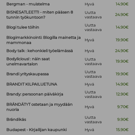
Bergman - muistelma
Hyvä
14.90€
BISNESATLEETTI - miten pääsen 8
Uutta
24.90€
vastaava
tunnin työkuntoon?
Uutta
Blogi tulee töihin
14.90€
vastaava
Blogimarkkinointi: Blogilla mainetta ja
Hyvä
19.90€
mammonaa
Body talk : kehonkieli työelämässä
Hyvä
24.90€
Bodylicious! : näin saat
Uutta
19.90€
vastaava
unelmavartalon
Uutta
Brandi yrityskaupassa
19.90€
vastaava
BRANDIT KILPAILUETUNA
Hyvä
14.90€
Uutta
Brandy: persoonan päiväkirja
12.90€
vastaava
BRÄNDÄTYT ostetaan ja myydään
Hyvä
9.70€
nuoria
Uutta
Brändikäs
9.90€
vastaava
Budapest - Kirjailijan kaupunki
Hyvä
15.90€