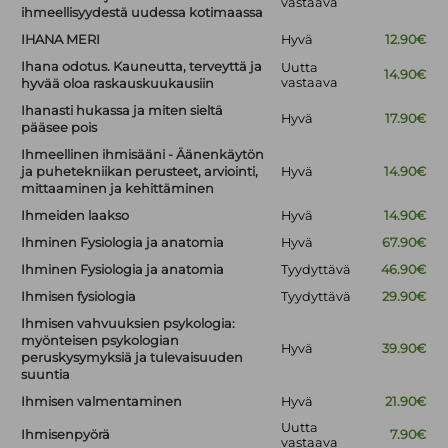
vastaava
ihmeellisyydestä uudessa kotimaassa
IHANA MERI
Hyvä
12.90€
Ihana odotus. Kauneutta, terveyttä ja
Uutta
14.90€
vastaava
hyvää oloa raskauskuukausiin
Ihanasti hukassa ja miten sieltä
Hyvä
17.90€
pääsee pois
Ihmeellinen ihmisääni - Äänenkäytön
ja puhetekniikan perusteet, arviointi,
Hyvä
14.90€
mittaaminen ja kehittäminen
Ihmeiden laakso
Hyvä
14.90€
Ihminen Fysiologia ja anatomia
Hyvä
67.90€
Ihminen Fysiologia ja anatomia
Tyydyttävä
46.90€
Ihmisen fysiologia
Tyydyttävä
29.90€
Ihmisen vahvuuksien psykologia:
myönteisen psykologian
Hyvä
39.90€
peruskysymyksiä ja tulevaisuuden
suuntia
Ihmisen valmentaminen
Hyvä
21.90€
Uutta
Ihmisenpyörä
7.90€
vastaava