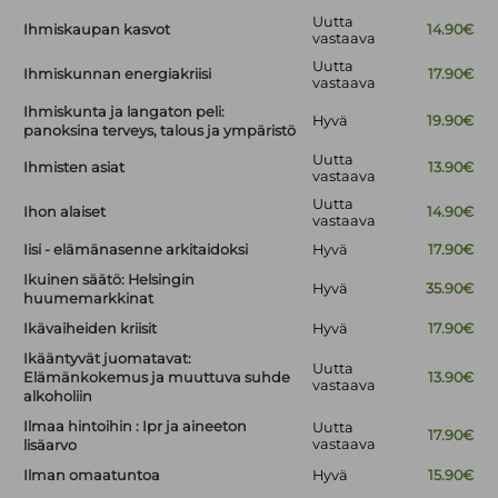
Uutta
Ihmiskaupan kasvot
14.90€
vastaava
Uutta
Ihmiskunnan energiakriisi
17.90€
vastaava
Ihmiskunta ja langaton peli:
Hyvä
19.90€
panoksina terveys, talous ja ympäristö
Uutta
Ihmisten asiat
13.90€
vastaava
Uutta
Ihon alaiset
14.90€
vastaava
Iisi - elämänasenne arkitaidoksi
Hyvä
17.90€
Ikuinen säätö: Helsingin
Hyvä
35.90€
huumemarkkinat
Ikävaiheiden kriisit
Hyvä
17.90€
Ikääntyvät juomatavat:
Uutta
Elämänkokemus ja muuttuva suhde
13.90€
vastaava
alkoholiin
Ilmaa hintoihin : Ipr ja aineeton
Uutta
17.90€
vastaava
lisäarvo
Ilman omaatuntoa
Hyvä
15.90€