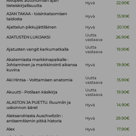
Aivopeili: autonomian ajan
Hyvä
22.90€
tieteiskirjallisuutta
AJAN TAKAA - toisinkatsomisen
Hyvä
15.90€
taidosta
Ajattelun pikkujättiläinen
Hyvä
20.10€
Uutta
AJATUSTEN LUKIJAKSI
26.90€
vastaava
Uutta
Ajatusten vangit karkumatkalla
19.90€
vastaava
Akatemiasta markkinapaikalle :
Johtaminen ja markkinointi aikansa
Hyvä
19.90€
kuvina
Uutta
Aki Hintsa - Voittamisen anatomia
15.90€
vastaava
Uutta
Akuutti - Potilaan käsikirja
19.90€
vastaava
ALASTON JA PUETTU. Ruumiin ja
Hyvä
14.90€
uskonnon ääret
Aleksandriasta Auschwitziin :
Hyvä
29.90€
antisemitismin pitkä historia
Alex
Hyvä
17.90€