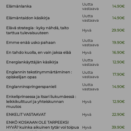
Uutta
Elämänlanka
14.90€
vastaava
Uutta
Elämäntaidon käsikirja
14.90€
vastaava
Elävä strategia : kyky nähdä, taito
Hyvä
29.90€
tarttua tulevaisuuteen
Uutta
Emme enää usko pahaan
19.90€
vastaava
En tahdo kuolla, en vain jaksa elää
Hyvä
16.90€
Uutta
Energiankäyttäjän käsikirja
12.90€
vastaava
Englannin tekstinymmärtäminen :
Uutta
17.90€
vastaava
opiskelijan opas
Uutta
Englanninspringerspanieli
14.90€
vastaava
Enkeliprinsessa ja itsari liukumäessä :
leikkikulttuuri ja yhteiskunnan
Hyvä
12.90€
muutos
ENKELIT VASTAAVAT
Hyvä
22.90€
ENKÖ KOSKAAN OLE TARPEEKSI
HYVÄ? kuinka aikuinen tytär voi toipua
Hyvä
39.90€