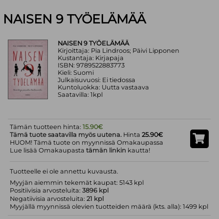
NAISEN 9 TYÖELÄMÄÄ
NAISEN 9 TYÖELÄMÄÄ
Kirjoittaja: Pia Lindroos; Päivi Lipponen
Kustantaja: Kirjapaja
ISBN: 9789522883773
Kieli: Suomi
Julkaisuvuosi: Ei tiedossa
Kuntoluokka: Uutta vastaava
Saatavilla: 1kpl
Tämän tuotteen hinta:
15.90€
Tämä tuote saatavilla myös uutena.
Hinta
25.90€
HUOM! Tämä tuote on myynnissä Omakaupassa
Lue lisää Omakaupasta
tämän linkin
kautta!
Tuotteelle ei ole annettu kuvausta.
Myyjän aiemmin tekemät kaupat: 5143 kpl
Positiivisia arvosteluita:
3896 kpl
Negatiivisia arvosteluita:
21 kpl
Myyjällä myynnissä olevien tuotteiden määrä (kts. alla): 1499 kpl