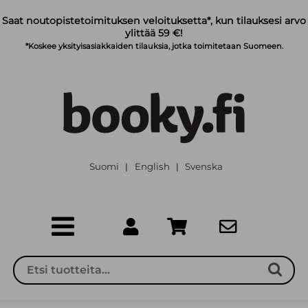
Siirry pääsisältöön
Saat noutopistetoimituksen veloituksetta*, kun tilauksesi arvo
ylittää 59 €!
*Koskee yksityisasiakkaiden tilauksia, jotka toimitetaan Suomeen.
Suomi
English
Svenska
|
|