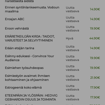
narsistisesta äidistä
Ennen syntiinlankeemusta. Vodoun
Uutta
14.90€
vastaava
maailma
Uutta
Eroajan ABC
14.90€
vastaava
Uutta
Eroon vehnästä
19.90€
vastaava
ERÄRETKEILIJÄN KIRJA : TAIDOT,
Hyvä
44.90€
VARUSTEET JA SELVIYTYMINEN
Uutta
Erään etsijän tarina
14.90€
vastaava
Esiinny eduksesi - Convince Your
Uutta
19.90€
vastaava
Audience
Uutta
Esimiehen työsuhdeopas
19.90€
vastaava
Esimiestyön avaimet: ihmisen
Uutta
21.90€
vastaava
kohtaaminen ja ohjaaminen
Uutta
Estrogeeniä koko elämä
17.90€
vastaava
ETEENPÄIN JA YLÖSPÄIN : HEDVIG
Uutta
17.90€
vastaava
GEBHARDIN OSUUS JA TOIMINTA