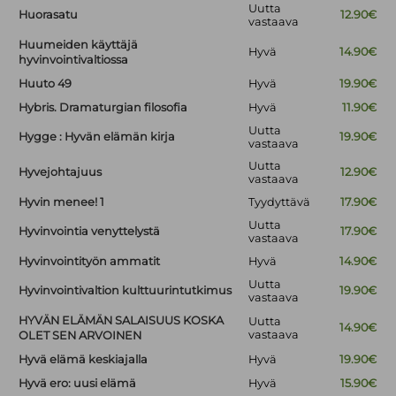
Uutta
Huorasatu
12.90€
vastaava
Huumeiden käyttäjä
Hyvä
14.90€
hyvinvointivaltiossa
Huuto 49
Hyvä
19.90€
Hybris. Dramaturgian filosofia
Hyvä
11.90€
Uutta
Hygge : Hyvän elämän kirja
19.90€
vastaava
Uutta
Hyvejohtajuus
12.90€
vastaava
Hyvin menee! 1
Tyydyttävä
17.90€
Uutta
Hyvinvointia venyttelystä
17.90€
vastaava
Hyvinvointityön ammatit
Hyvä
14.90€
Uutta
Hyvinvointivaltion kulttuurintutkimus
19.90€
vastaava
HYVÄN ELÄMÄN SALAISUUS KOSKA
Uutta
14.90€
vastaava
OLET SEN ARVOINEN
Hyvä elämä keskiajalla
Hyvä
19.90€
Hyvä ero: uusi elämä
Hyvä
15.90€