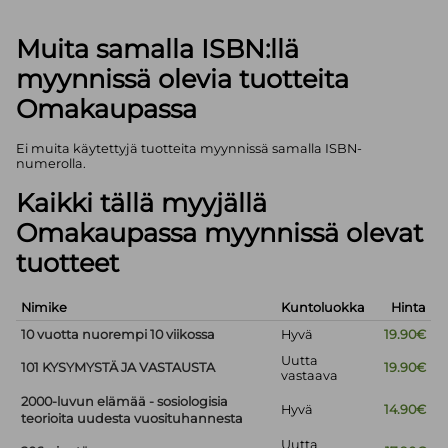
Muita samalla ISBN:llä
myynnissä olevia tuotteita
Omakaupassa
Ei muita käytettyjä tuotteita myynnissä samalla ISBN-
numerolla.
Kaikki tällä myyjällä
Omakaupassa myynnissä olevat
tuotteet
Nimike
Kuntoluokka
Hinta
10 vuotta nuorempi 10 viikossa
Hyvä
19.90€
Uutta
101 KYSYMYSTÄ JA VASTAUSTA
19.90€
vastaava
2000-luvun elämää - sosiologisia
Hyvä
14.90€
teorioita uudesta vuosituhannesta
Uutta