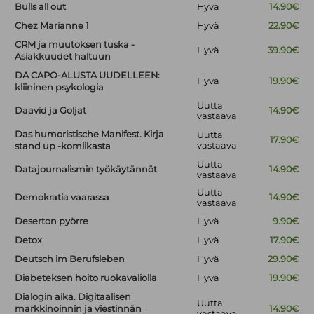
Bulls all out
Hyvä
14.90€
Chez Marianne 1
Hyvä
22.90€
CRM ja muutoksen tuska -
Hyvä
39.90€
Asiakkuudet haltuun
DA CAPO-ALUSTA UUDELLEEN:
Hyvä
19.90€
kliininen psykologia
Uutta
Daavid ja Goljat
14.90€
vastaava
Das humoristische Manifest. Kirja
Uutta
17.90€
vastaava
stand up -komiikasta
Uutta
Datajournalismin työkäytännöt
14.90€
vastaava
Uutta
Demokratia vaarassa
14.90€
vastaava
Deserton pyörre
Hyvä
9.90€
Detox
Hyvä
17.90€
Deutsch im Berufsleben
Hyvä
29.90€
Diabeteksen hoito ruokavaliolla
Hyvä
19.90€
Dialogin aika. Digitaalisen
Uutta
markkinoinnin ja viestinnän
14.90€
vastaava