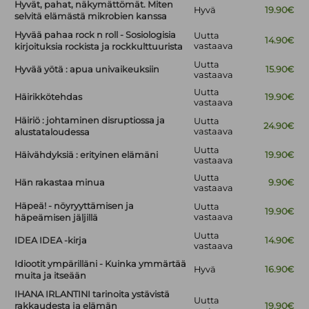
Hyvät, pahat, näkymättömät. Miten
Hyvä
19.90€
selvitä elämästä mikrobien kanssa
Hyvää pahaa rock n roll - Sosiologisia
Uutta
14.90€
vastaava
kirjoituksia rockista ja rockkulttuurista
Uutta
Hyvää yötä : apua univaikeuksiin
15.90€
vastaava
Uutta
Häirikkötehdas
19.90€
vastaava
Häiriö : johtaminen disruptiossa ja
Uutta
24.90€
vastaava
alustataloudessa
Uutta
Häivähdyksiä : erityinen elämäni
19.90€
vastaava
Uutta
Hän rakastaa minua
9.90€
vastaava
Häpeä! - nöyryyttämisen ja
Uutta
19.90€
vastaava
häpeämisen jäljillä
Uutta
IDEA IDEA -kirja
14.90€
vastaava
Idiootit ympärilläni - Kuinka ymmärtää
Hyvä
16.90€
muita ja itseään
IHANA IRLANTINI tarinoita ystävistä
Uutta
rakkaudesta ja elämän
19.90€