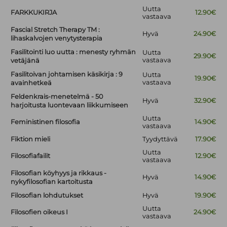
Uutta
FARKKUKIRJA
12.90€
vastaava
Fascial Stretch Therapy TM :
Hyvä
24.90€
lihaskalvojen venytysterapia
Fasilitointi luo uutta : menesty ryhmän
Uutta
29.90€
vastaava
vetäjänä
Fasilitoivan johtamisen käsikirja : 9
Uutta
19.90€
vastaava
avainhetkeä
Feldenkrais-menetelmä - 50
Hyvä
32.90€
harjoitusta luontevaan liikkumiseen
Uutta
Feministinen filosofia
14.90€
vastaava
Fiktion mieli
Tyydyttävä
17.90€
Uutta
Filosofiafailit
12.90€
vastaava
Filosofian köyhyys ja rikkaus -
Hyvä
14.90€
nykyfilosofian kartoitusta
Filosofian lohdutukset
Hyvä
19.90€
Uutta
Filosofien oikeus I
24.90€
vastaava