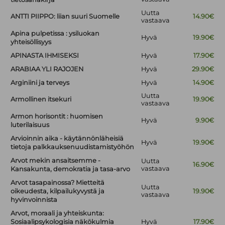
Uutta
ANTTI PIIPPO: liian suuri Suomelle
14.90€
vastaava
Apina pulpetissa : ysiluokan
Hyvä
19.90€
yhteisöllisyys
APINASTA IHMISEKSI
Hyvä
17.90€
ARABIAA YLI RAJOJEN
Hyvä
29.90€
Arginiini ja terveys
Hyvä
14.90€
Uutta
Armollinen itsekuri
19.90€
vastaava
Armon horisontit : huomisen
Hyvä
9.90€
luterilaisuus
Arvioinnin aika - käytännönläheisiä
Hyvä
19.90€
tietoja palkkauksenuudistamistyöhön
Arvot mekin ansaitsemme -
Uutta
16.90€
vastaava
Kansakunta, demokratia ja tasa-arvo
Arvot tasapainossa? Mietteitä
Uutta
oikeudesta, kilpailukyvystä ja
19.90€
vastaava
hyvinvoinnista
Arvot, moraali ja yhteiskunta:
Sosiaalipsykologisia näkökulmia
Hyvä
17.90€