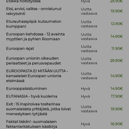
Etiikka hoitotyössä
Hyvä
29.90€
Etsi, arvioi, valitse - onnistunut
Uutta
19.90€
vastaava
rekrytointi
Eturauhassyöpä: kutsumaton
Uutta
12.90€
vastaava
kumppani
Euroopan kehdossa - 12 avainta
Uutta
14.90€
vastaava
myyttien ja pyhien Roomaan
Uutta
Euroopan rajat
11.90€
vastaava
Euroopan unionin oikeuden
Uutta
29.90€
vastaava
periaatteet ja perusvapaudet
EUROOPASTA EI MITÄÄN UUTTA -
Uutta
kansalaiset Euroopan unionia
14.90€
vastaava
etsimässä
Eurooppalaistuminen
Hyvä
14.90€
EUTANASIA - hyvä kuolema
Hyvä
17.90€
Exit : 15 inspiroivaa tositarinaa
Uutta
suomalaisista yrittäjistä, jotka loivat
19.90€
vastaava
menestyksen tyhjästä
Faktat tiskiin! : suomalaisen
Hyvä
16.90€
faktantarkistuksen käsikirja