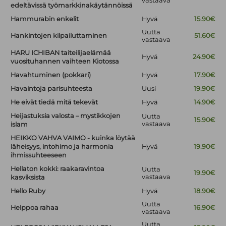
vastaava
edeltävissä työmarkkinakäytännöissä
Hammurabin enkelit
Hyvä
15.90€
Uutta
Hankintojen kilpailuttaminen
51.60€
vastaava
HARU ICHIBAN taiteilijaelämää
Hyvä
24.90€
vuosituhannen vaihteen Kiotossa
Havahtuminen (pokkari)
Hyvä
17.90€
Havaintoja parisuhteesta
Uusi
19.90€
He eivät tiedä mitä tekevät
Hyvä
14.90€
Heijastuksia valosta – mystikkojen
Uutta
15.90€
vastaava
islam
HEIKKO VAHVA VAIMO - kuinka löytää
läheisyys, intohimo ja harmonia
Hyvä
19.90€
ihmissuhteeseen
Hellaton kokki: raakaravintoa
Uutta
19.90€
vastaava
kasviksista
Hello Ruby
Hyvä
18.90€
Uutta
Helppoa rahaa
16.90€
vastaava
Uutta