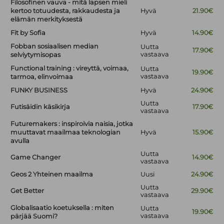
Filosofinen vauva - mitä lapsen mieli
kertoo totuudesta, rakkaudesta ja
Hyvä
21.90€
elämän merkityksestä
Fit by Sofia
Hyvä
14.90€
Fobban sosiaalisen median
Uutta
17.90€
vastaava
selviytymisopas
Functional training : vireyttä, voimaa,
Uutta
19.90€
vastaava
tarmoa, elinvoimaa
FUNKY BUSINESS
Hyvä
24.90€
Uutta
Futisäidin käsikirja
17.90€
vastaava
Futuremakers : inspiroivia naisia, jotka
muuttavat maailmaa teknologian
Hyvä
15.90€
avulla
Uutta
Game Changer
14.90€
vastaava
Geos 2 Yhteinen maailma
Uusi
24.90€
Uutta
Get Better
29.90€
vastaava
Globalisaatio koetuksella : miten
Uutta
19.90€
vastaava
pärjää Suomi?