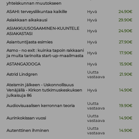
yhteiskunnan muutokseen
ASAHI: terveysliikuntaa kaikille
Hyvä
24.90€
Asiakkaan aikakausi
Hyvä
29.90€
ASIAKKUUSOSAAMINEN-KUUNTELE
Hyvä
24.90€
ASIAKASTASI
Asiantuntijasta esimies
Hyvä
27.90€
Asmo - no exit : kuinka tapoin rakkaani
Hyvä
17.90€
ja muita tarinoita start-up-maailmasta
ASTANGAJOOGA
Hyvä
15.90€
Uutta
Astrid Lindgren
21.90€
vastaava
Ateismin jälkeen - Uskonnollisuus
Venäjällä - Kirkon tutkimuskeskuksen
Hyvä
14.90€
julkaisuja 86
Uutta
Audiovisuaalisen kerronnan teoria
19.90€
vastaava
Uutta
Aurinkokissan vuosi
14.90€
vastaava
Uutta
Autenttinen ihminen
14.90€
vastaava