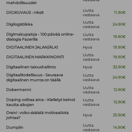
mahdollisuudet
Uutta
DIGIKUVAUS : niksit
11.90€
vastaava
Uutta
Digilogistiikka
24.90€
vastaava
Digimakupaloja - 100 päivää online-
Uutta
19.90€
vastaava
dialogia Fazerilla
DIGITAALINEN JALANJÄLKI
Hyvä
19.90€
Uutta
DIGITAALINEN MARKKINOINTI
19.90€
vastaava
Digitaalinen taloushallinto
Hyvä
32.90€
Digitaalitodellisuus - Seuraava
Uutta
24.90€
vastaava
digitaalinen murros on täällä
Uutta
Dobermanni
12.90€
vastaava
Doping voittaa aina – Kielletyt keinot
Uutta
15.90€
vastaava
kautta aikojen
Draivi : voiko sisäistä motivaatiota
Hyvä
25.90€
johtaa?
Uutta
Dumplin
14.90€
vastaava