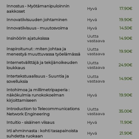
Innostus - Myötämanipuloinnin
Hyvä
17.90€
aakkoset
Innovatiivisuuden johtaminen
Hyvä
19.90€
Innovatiivisuus - muutosvoima
Hyvä
14.50€
Uutta
Insinöörin ajatuksissa
14.90€
vastaava
Inspiroitunut : miten johtaa ja
Uutta
19.90€
vastaava
menestyä muuttuvassa työelämässä
Internetvälittäjä ja tekijänoikeuden
Uutta
24.90€
vastaava
loukkaus
Intertekstuaalisuus - Suuntia ja
Uutta
14.90€
vastaava
sovelluksia
Intohimoa ja millimetripaperia :
näkökulmia runokokoelman
Hyvä
19.90€
kirjoittamiseen
Introduction to Telecommunications
Uutta
35.00€
vastaava
Network Engineering
Intuitio - sisäinen viisaus
Hyvä
11.90€
Irti ahminnasta : kohti tasapainoista
Hyvä
21.90€
suhdetta ruokaan