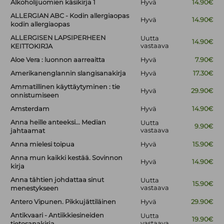
Alkoholijuomien käsikirja 1
Hyvä
14.90€
ALLERGIAN ABC - Kodin allergiaopas
Hyvä
14.90€
kodin allergiaopas
ALLERGISEN LAPSIPERHEEN
Uutta
14.90€
vastaava
KEITTOKIRJA
Aloe Vera : luonnon aarreaitta
Hyvä
7.90€
Amerikanenglannin slangisanakirja
Hyvä
17.30€
Ammatillinen käyttäytyminen : tie
Hyvä
29.90€
onnistumiseen
Amsterdam
Hyvä
14.90€
Anna heille anteeksi... Median
Uutta
9.90€
vastaava
jahtaamat
Anna mielesi toipua
Hyvä
15.90€
Anna mun kaikki kestää. Sovinnon
Hyvä
14.90€
kirja
Anna tähtien johdattaa sinut
Uutta
15.90€
vastaava
menestykseen
Antero Vipunen. Pikkujättiläinen
Hyvä
29.90€
Antikvaari - Antiikkiesineiden
Uutta
19.90€
vastaava
tietosanakirja