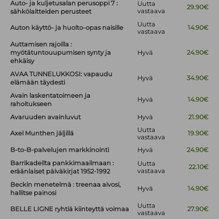
Auto- ja kuljetusalan perusoppi 7 :
Uutta
29.90€
vastaava
sähkölaitteiden perusteet
Uutta
Auton käyttö- ja huolto-opas naisille
14.90€
vastaava
Auttamisen rajoilla :
myötätuntouupumisen synty ja
Hyvä
24.90€
ehkäisy
AVAA TUNNELUKKOSI: vapaudu
Hyvä
34.90€
elämään täydesti
Avain laskentatoimeen ja
Hyvä
14.90€
rahoitukseen
Avaruuden avainluvut
Hyvä
21.90€
Uutta
Axel Munthen jäljillä
19.90€
vastaava
B-to-B-palvelujen markkinointi
Hyvä
24.90€
Barrikadeilta pankkimaailmaan :
Uutta
22.10€
vastaava
eräänlaiset päiväkirjat 1952-1992
Beckin menetelmä : treenaa aivosi,
Hyvä
14.90€
hallitse painosi
Uutta
BELLE LIGNE ryhtiä kiinteyttä voimaa
27.90€
vastaava