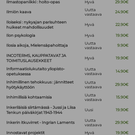
Ilmastopaniikki : hoito-opas
Hyvä
29.90€
Uutta
Ilmiön kaava
24.90€
vastaava
Iloiseksi : nykyajan parisuhteen
Hyvä
22.90€
huikeat mahdollisuudet
Ilon psykologia
Hyvä
19.90€
Uutta
Ilosia aikoja, Mielensäpahoittaja
9.90€
vastaava
INCOTERMS, KAUPPATAVAT JA
Hyvä
19.90€
TOIMITUSLAUSEKKEET
Informaatiolukutaito yliopisto-
Uutta
14.90€
vastaava
opetuksessa
Inhimillinen tehokkuus : jännitteet
Uutta
29.90€
vastaava
hyötykäyttöön
Uutta
Inhimillisiä kohtaamisia
15.90€
vastaava
Inkeriläisiä siirtämässä - Jussi ja Liisa
Uusi
19.90€
Tenkun päiväkirjat 1943-1944
Uutta
Inkerin itkuvirret - Ingrian Laments
29.90€
vastaava
Innostavat projektit
Hyvä
19.90€