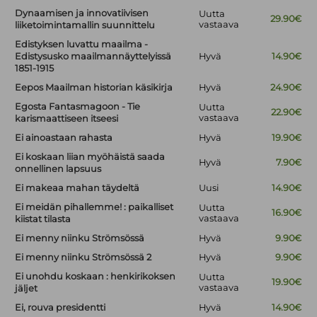
Dynaamisen ja innovatiivisen
Uutta
29.90€
vastaava
liiketoimintamallin suunnittelu
Edistyksen luvattu maailma -
Edistysusko maailmannäyttelyissä
Hyvä
14.90€
1851-1915
Eepos Maailman historian käsikirja
Hyvä
24.90€
Egosta Fantasmagoon - Tie
Uutta
22.90€
vastaava
karismaattiseen itseesi
Ei ainoastaan rahasta
Hyvä
19.90€
Ei koskaan liian myöhäistä saada
Hyvä
7.90€
onnellinen lapsuus
Ei makeaa mahan täydeltä
Uusi
14.90€
Ei meidän pihallemme! : paikalliset
Uutta
16.90€
vastaava
kiistat tilasta
Ei menny niinku Strömsössä
Hyvä
9.90€
Ei menny niinku Strömsössä 2
Hyvä
9.90€
Ei unohdu koskaan : henkirikoksen
Uutta
19.90€
vastaava
jäljet
Ei, rouva presidentti
Hyvä
14.90€