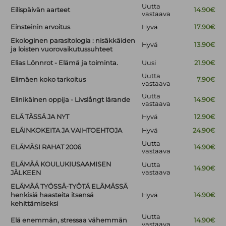
Uutta
Eilispäivän aarteet
14.90€
vastaava
Einsteinin arvoitus
Hyvä
17.90€
Ekologinen parasitologia : nisäkkäiden
Hyvä
13.90€
ja loisten vuorovaikutussuhteet
Elias Lönnrot - Elämä ja toiminta.
Uusi
21.90€
Uutta
Elimäen koko tarkoitus
7.90€
vastaava
Uutta
Elinikäinen oppija - Livslångt lärande
14.90€
vastaava
ELÄ TÄSSÄ JA NYT
Hyvä
12.90€
ELÄINKOKEITA JA VAIHTOEHTOJA
Hyvä
24.90€
Uutta
ELÄMÄSI RAHAT 2006
14.90€
vastaava
ELÄMÄÄ KOULUKIUSAAMISEN
Uutta
14.90€
vastaava
JÄLKEEN
ELÄMÄÄ TYÖSSÄ-TYÖTÄ ELÄMÄSSÄ
henkisiä haasteita itsensä
Hyvä
14.90€
kehittämiseksi
Uutta
Elä enemmän, stressaa vähemmän
14.90€
vastaava