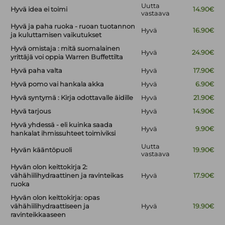
Uutta
Hyvä idea ei toimi
14.90€
vastaava
Hyvä ja paha ruoka - ruoan tuotannon
Hyvä
16.90€
ja kuluttamisen vaikutukset
Hyvä omistaja : mitä suomalainen
Hyvä
24.90€
yrittäjä voi oppia Warren Buffettilta
Hyvä paha valta
Hyvä
17.90€
Hyvä pomo vai hankala akka
Hyvä
6.90€
Hyvä syntymä : Kirja odottavalle äidille
Hyvä
21.90€
Hyvä tarjous
Hyvä
14.90€
Hyvä yhdessä - eli kuinka saada
Hyvä
9.90€
hankalat ihmissuhteet toimiviksi
Uutta
Hyvän kääntöpuoli
19.90€
vastaava
Hyvän olon keittokirja 2:
vähähiilihydraattinen ja ravinteikas
Hyvä
17.90€
ruoka
Hyvän olon keittokirja: opas
vähähiilihydraattiseen ja
Hyvä
19.90€
ravinteikkaaseen