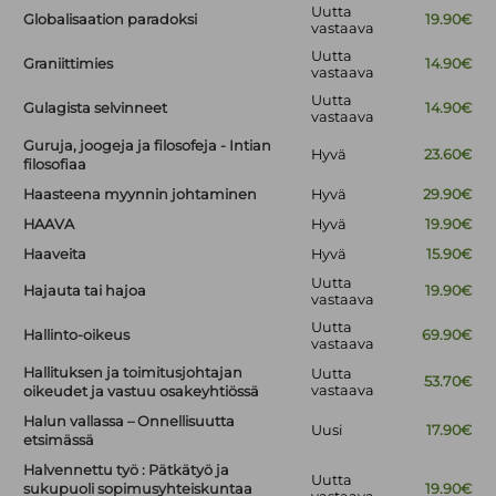
Uutta
Globalisaation paradoksi
19.90€
vastaava
Uutta
Graniittimies
14.90€
vastaava
Uutta
Gulagista selvinneet
14.90€
vastaava
Guruja, joogeja ja filosofeja - Intian
Hyvä
23.60€
filosofiaa
Haasteena myynnin johtaminen
Hyvä
29.90€
HAAVA
Hyvä
19.90€
Haaveita
Hyvä
15.90€
Uutta
Hajauta tai hajoa
19.90€
vastaava
Uutta
Hallinto-oikeus
69.90€
vastaava
Hallituksen ja toimitusjohtajan
Uutta
53.70€
vastaava
oikeudet ja vastuu osakeyhtiössä
Halun vallassa – Onnellisuutta
Uusi
17.90€
etsimässä
Halvennettu työ : Pätkätyö ja
Uutta
sukupuoli sopimusyhteiskuntaa
19.90€