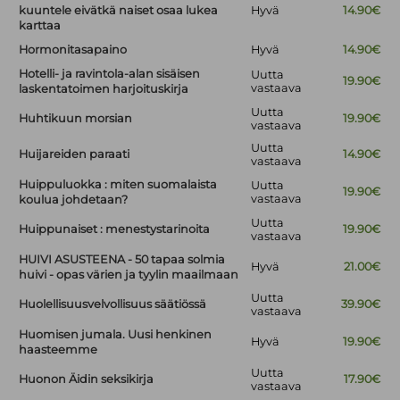
kuuntele eivätkä naiset osaa lukea
Hyvä
14.90€
karttaa
Hormonitasapaino
Hyvä
14.90€
Hotelli- ja ravintola-alan sisäisen
Uutta
19.90€
vastaava
laskentatoimen harjoituskirja
Uutta
Huhtikuun morsian
19.90€
vastaava
Uutta
Huijareiden paraati
14.90€
vastaava
Huippuluokka : miten suomalaista
Uutta
19.90€
vastaava
koulua johdetaan?
Uutta
Huippunaiset : menestystarinoita
19.90€
vastaava
HUIVI ASUSTEENA - 50 tapaa solmia
Hyvä
21.00€
huivi - opas värien ja tyylin maailmaan
Uutta
Huolellisuusvelvollisuus säätiössä
39.90€
vastaava
Huomisen jumala. Uusi henkinen
Hyvä
19.90€
haasteemme
Uutta
Huonon Äidin seksikirja
17.90€
vastaava