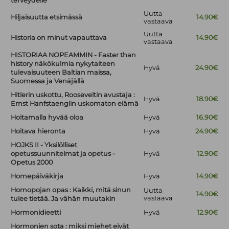
terveydelle
Uutta
Hiljaisuutta etsimässä
14.90€
vastaava
Uutta
Historia on minut vapauttava
14.90€
vastaava
HISTORIAA NOPEAMMIN - Faster than
history näkökulmia nykytaiteen
Hyvä
24.90€
tulevaisuuteen Baltian maissa,
Suomessa ja Venäjällä
Hitlerin uskottu, Rooseveltin avustaja :
Hyvä
18.90€
Ernst Hanfstaenglin uskomaton elämä
Hoitamalla hyvää oloa
Hyvä
16.90€
Hoitava hieronta
Hyvä
24.90€
HOJKS II - Yksilölliset
opetussuunnitelmat ja opetus -
Hyvä
12.90€
Opetus 2000
Homepäiväkirja
Hyvä
14.90€
Homopojan opas : Kaikki, mitä sinun
Uutta
14.90€
vastaava
tulee tietää. Ja vähän muutakin
Hormonidieetti
Hyvä
12.90€
Hormonien sota : miksi miehet eivät