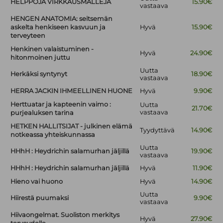
HELPPOJA VIRKKAUSMALLEJA
15.90€
vastaava
HENGEN ANATOMIA: seitsemän
askelta henkiseen kasvuun ja
Hyvä
15.90€
terveyteen
Henkinen valaistuminen -
Hyvä
24.90€
hitonmoinen juttu
Uutta
Herkäksi syntynyt
18.90€
vastaava
HERRA JACKIN IHMEELLINEN HUONE
Hyvä
9.90€
Herttuatar ja kapteenin vaimo :
Uutta
21.70€
vastaava
purjealuksen tarina
HETKEN HALLITSIJAT - julkinen elämä
Tyydyttävä
14.90€
notkeassa yhteiskunnassa
Uutta
HHhH : Heydrichin salamurhan jäljillä
19.90€
vastaava
HHhH : Heydrichin salamurhan jäljillä
Hyvä
11.90€
Hieno vai huono
Hyvä
14.90€
Uutta
Hiirestä puumaksi
9.90€
vastaava
Hiivaongelmat. Suoliston merkitys
Hyvä
27.90€