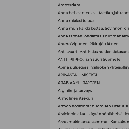
Amsterdam
Anna heille anteeksi... Median jahtaa
Anna mielesi toipua
Anna mun kaikki kestää. Sovinnon kir
Anna tähtien johdattaa sinut menest
Antero Vipunen. Pikkujättiläinen
Antikvaari - Antiikkiesineiden tietosana
ANTTI PIIPPO: liian suuri Suomelle
Apina pulpetissa : ysiluokan yhteisöllis
APINASTA IHMISEKSI
ARABIAA YLI RAJOJEN
Arginiini ja terveys
Armollinen itsekuri
Armon horisontit : huomisen luterilais
Arvioinnin aika - käytännönläheisiä t
Arvot mekin ansaitsemme - Kansakunt