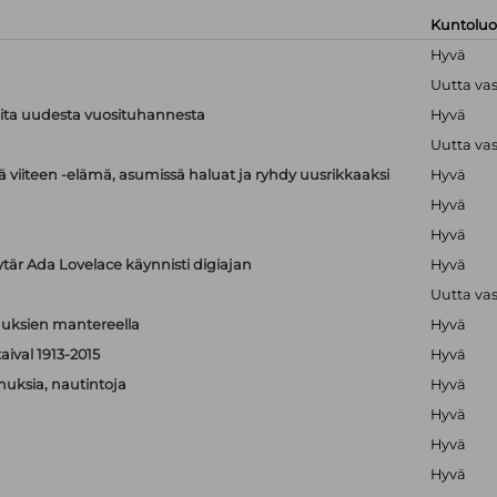
Kuntolu
Hyvä
Uutta va
ioita uudesta vuosituhannesta
Hyvä
Uutta va
 viiteen -elämä, asumissä haluat ja ryhdy uusrikkaaksi
Hyvä
Hyvä
Hyvä
ytär Ada Lovelace käynnisti digiajan
Hyvä
Uutta va
isuuksien mantereella
Hyvä
aival 1913-2015
Hyvä
muksia, nautintoja
Hyvä
Hyvä
Hyvä
Hyvä