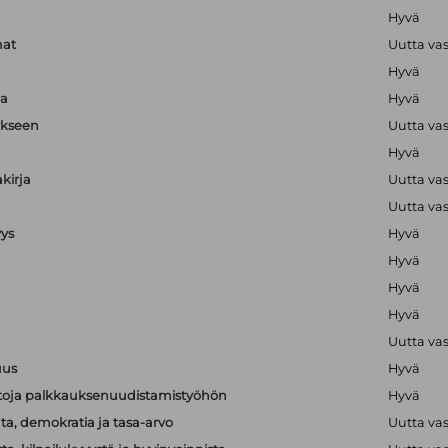
Hyvä
mat
Uutta va
Hyvä
ja
Hyvä
ykseen
Uutta va
Hyvä
kirja
Uutta va
Uutta va
yys
Hyvä
Hyvä
Hyvä
Hyvä
Uutta va
uus
Hyvä
ietoja palkkauksenuudistamistyöhön
Hyvä
a, demokratia ja tasa-arvo
Uutta va