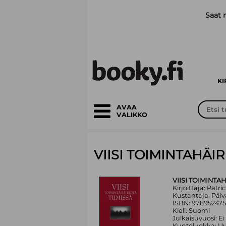
Siirry pääsisältöön
Saat 
K
AVAA
VALIKKO
VIISI TOIMINTAHÄIR
VIISI TOIMINTAH
Kirjoittaja: Patri
Kustantaja: Päiv
ISBN: 97895247
Kieli: Suomi
Julkaisuvuosi: Ei
Kuntoluokka: Uu