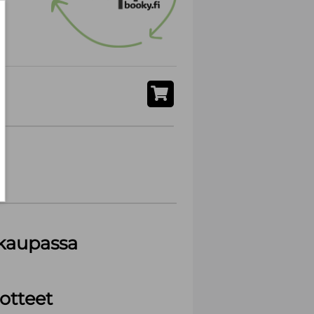
akaupassa
otteet