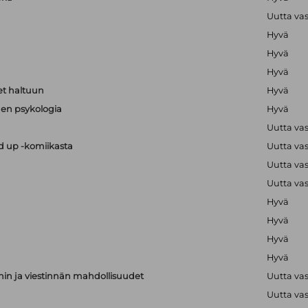
Uutta va
Hyvä
Hyvä
Hyvä
t haltuun
Hyvä
en psykologia
Hyvä
Uutta va
nd up -komiikasta
Uutta va
Uutta va
Uutta va
Hyvä
Hyvä
Hyvä
Hyvä
nnin ja viestinnän mahdollisuudet
Uutta va
Uutta va