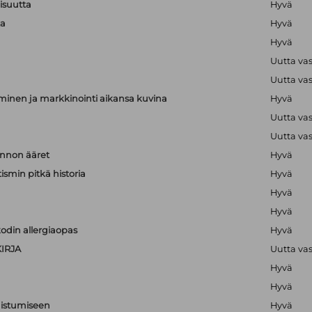
lisuutta
Hyvä
ta
Hyvä
Hyvä
Uutta va
Uutta va
minen ja markkinointi aikansa kuvina
Hyvä
Uutta va
Uutta va
nnon ääret
Hyvä
ismin pitkä historia
Hyvä
Hyvä
Hyvä
odin allergiaopas
Hyvä
IRJA
Uutta va
Hyvä
Hyvä
nistumiseen
Hyvä