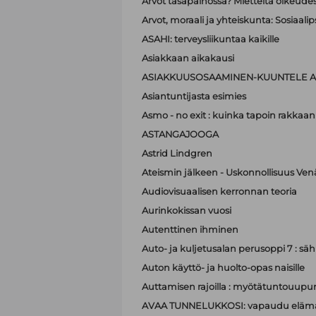
Arvot tasapainossa? Mietteitä oikeudest
Arvot, moraali ja yhteiskunta: Sosiaa
ASAHI: terveysliikuntaa kaikille
Asiakkaan aikakausi
ASIAKKUUSOSAAMINEN-KUUNTELE A
Asiantuntijasta esimies
Asmo - no exit : kuinka tapoin rakkaan
ASTANGAJOOGA
Astrid Lindgren
Ateismin jälkeen - Uskonnollisuus Ven
Audiovisuaalisen kerronnan teoria
Aurinkokissan vuosi
Autenttinen ihminen
Auto- ja kuljetusalan perusoppi 7 : sä
Auton käyttö- ja huolto-opas naisille
Auttamisen rajoilla : myötätuntouupum
AVAA TUNNELUKKOSI: vapaudu elämä