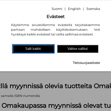
Suomi
English
Svenska
|
|
Evästeet
Käytämme sivustollamme evästeitä tarjotaksemme
parhaan mahdollisen käyttökokemuksen. Voit
hyväksyä kaikki evästeet tai valita sallimasi evästeet.
akaupassa
autta!
Salli kaikki
Valitse sallitut
 kpl
Tietosuojaseloste
äärä (kts. alla): 1499 kpl
:llä myynnissä olevia tuotteita Om
ä samalla ISBN-numerolla.
lä Omakaupassa myynnissä olevat tu