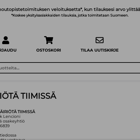
noutopistetoimituksen veloituksetta*, kun tilauksesi arvo ylittää
*Koskee yksityisasiakkaiden tilauksia, jotka toimitetaan Suomeen.
IRJAUDU
OSTOSKORI
TILAA UUTISKIRJE
IÖTÄ TIIMISSÄ
ÄIRIÖTÄ TIIMISSÄ
ck Lencioni
ä osakeyhtiö
56839
 tiedossa
tta vastaava