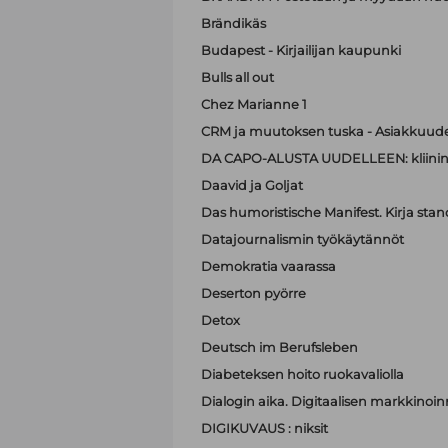
Brändikäs
Budapest - Kirjailijan kaupunki
Bulls all out
Chez Marianne 1
CRM ja muutoksen tuska - Asiakkuude
DA CAPO-ALUSTA UUDELLEEN: kliinin
Daavid ja Goljat
Das humoristische Manifest. Kirja sta
Datajournalismin työkäytännöt
Demokratia vaarassa
Deserton pyörre
Detox
Deutsch im Berufsleben
Diabeteksen hoito ruokavaliolla
Dialogin aika. Digitaalisen markkinoi
DIGIKUVAUS : niksit