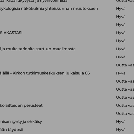
a, kilpailukyvystä ja hyvinvoinnista
Uutta va
lipsykologisia näkökulmia yhteiskunnan muutokseen
Hyvä
Hyvä
Hyvä
SIAKASTASI
Hyvä
Hyvä
i ja muita tarinoita start-up-maailmasta
Hyvä
Hyvä
Uutta va
äjällä - Kirkon tutkimuskeskuksen julkaisuja 86
Hyvä
Uutta va
Uutta va
Uutta va
hkölaitteiden perusteet
Uutta va
Uutta va
isen synty ja ehkäisy
Hyvä
än täydesti
Hyvä