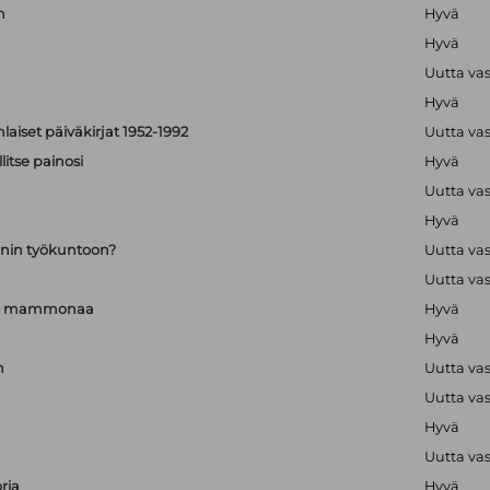
n
Hyvä
Hyvä
Uutta va
Hyvä
aiset päiväkirjat 1952-1992
Uutta va
itse painosi
Hyvä
Uutta va
Hyvä
nin työkuntoon?
Uutta va
Uutta va
a ja mammonaa
Hyvä
Hyvä
n
Uutta va
Uutta va
Hyvä
Uutta va
ria
Hyvä