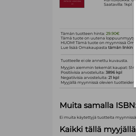
Saatavilla: 1kpl
Tämän tuotteen hinta:
29.90€
Tämä tuote on uutena loppuunmyyty.
HUOM! Tämä tuote on myynnissä Om
Lue lisää Omakaupasta
tämän linkin
k
Tuotteelle ei ole annettu kuvausta.
Myyjän aiemmin tekemät kaupat: 5143
Positiivisia arvosteluita:
3896 kpl
Negatiivisia arvosteluita:
21 kpl
Myyjällä myynnissä olevien tuotteiden m
Muita samalla ISBN
Ei muita käytettyjä tuotteita myynniss
Kaikki tällä myyjäl