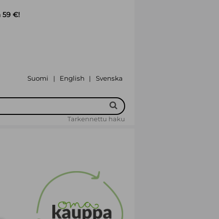
 59 €!
Suomi
English
Svenska
|
|
Tarkennettu haku