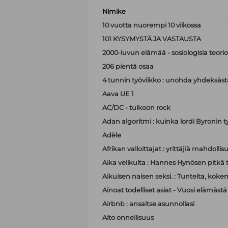
Nimike
10 vuotta nuorempi 10 viikossa
101 KYSYMYSTÄ JA VASTAUSTA
2000-luvun elämää - sosiologisia teor
206 pientä osaa
4 tunnin työviikko : unohda yhdeksästä
Aava UE 1
AC/DC - tulkoon rock
Adan algoritmi : kuinka lordi Byronin t
Adèle
Afrikan valloittajat : yrittäjiä mahdoll
Aika velikulta : Hannes Hynösen pitkä t
Aikuisen naisen seksi. : Tunteita, koke
Ainoat todelliset asiat - Vuosi elämästä
Airbnb : ansaitse asunnollasi
Aito onnellisuus