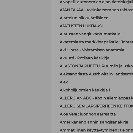
Aivopeili: autonomian ajan tieteiskirjal
AJAN TAKAA - toisinkatsomisen taidos
Ajattelun pikkujättiläinen
AJATUSTEN LUKIJAKSI
Ajatusten vangit karkumatkalla
Akatemiasta markkinapaikalle : Johta
Aki Hintsa - Voittamisen anatomia
Akuutti - Potilaan käsikirja
ALASTON JA PUETTU. Ruumiin ja usko
Aleksandriasta Auschwitziin : antisemit
Alex
Alkoholijuomien käsikirja 1
ALLERGIAN ABC - Kodin allergiaopas k
ALLERGISEN LAPSIPERHEEN KEITTOK
Aloe Vera : luonnon aarreaitta
Amerikanenglannin slangisanakirja
Ammatillinen käyttäytyminen : tie on