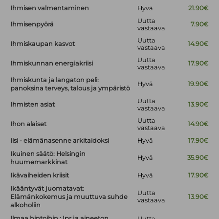
Ihmisen valmentaminen
Hyvä
21.90€
Uutta
Ihmisenpyörä
7.90€
vastaava
Uutta
Ihmiskaupan kasvot
14.90€
vastaava
Uutta
Ihmiskunnan energiakriisi
17.90€
vastaava
Ihmiskunta ja langaton peli:
Hyvä
19.90€
panoksina terveys, talous ja ympäristö
Uutta
Ihmisten asiat
13.90€
vastaava
Uutta
Ihon alaiset
14.90€
vastaava
Iisi - elämänasenne arkitaidoksi
Hyvä
17.90€
Ikuinen säätö: Helsingin
Hyvä
35.90€
huumemarkkinat
Ikävaiheiden kriisit
Hyvä
17.90€
Ikääntyvät juomatavat:
Uutta
Elämänkokemus ja muuttuva suhde
13.90€
vastaava
alkoholiin
Ilmaa hintoihin : Ipr ja aineeton
Uutta