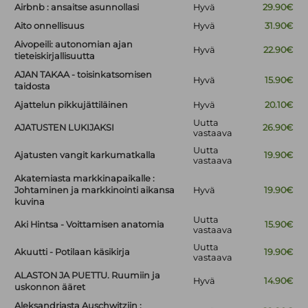
Airbnb : ansaitse asunnollasi
Hyvä
29.90€
Aito onnellisuus
Hyvä
31.90€
Aivopeili: autonomian ajan
Hyvä
22.90€
tieteiskirjallisuutta
AJAN TAKAA - toisinkatsomisen
Hyvä
15.90€
taidosta
Ajattelun pikkujättiläinen
Hyvä
20.10€
Uutta
AJATUSTEN LUKIJAKSI
26.90€
vastaava
Uutta
Ajatusten vangit karkumatkalla
19.90€
vastaava
Akatemiasta markkinapaikalle :
Johtaminen ja markkinointi aikansa
Hyvä
19.90€
kuvina
Uutta
Aki Hintsa - Voittamisen anatomia
15.90€
vastaava
Uutta
Akuutti - Potilaan käsikirja
19.90€
vastaava
ALASTON JA PUETTU. Ruumiin ja
Hyvä
14.90€
uskonnon ääret
Aleksandriasta Auschwitziin :