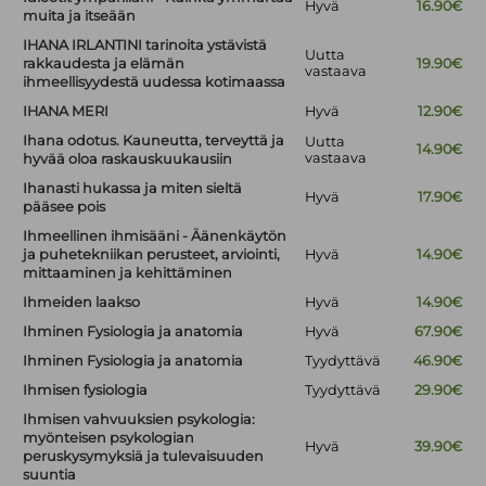
Hyvä
16.90€
muita ja itseään
IHANA IRLANTINI tarinoita ystävistä
Uutta
rakkaudesta ja elämän
19.90€
vastaava
ihmeellisyydestä uudessa kotimaassa
IHANA MERI
Hyvä
12.90€
Ihana odotus. Kauneutta, terveyttä ja
Uutta
14.90€
vastaava
hyvää oloa raskauskuukausiin
Ihanasti hukassa ja miten sieltä
Hyvä
17.90€
pääsee pois
Ihmeellinen ihmisääni - Äänenkäytön
ja puhetekniikan perusteet, arviointi,
Hyvä
14.90€
mittaaminen ja kehittäminen
Ihmeiden laakso
Hyvä
14.90€
Ihminen Fysiologia ja anatomia
Hyvä
67.90€
Ihminen Fysiologia ja anatomia
Tyydyttävä
46.90€
Ihmisen fysiologia
Tyydyttävä
29.90€
Ihmisen vahvuuksien psykologia:
myönteisen psykologian
Hyvä
39.90€
peruskysymyksiä ja tulevaisuuden
suuntia