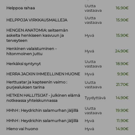
Uutta
Helppoa rahaa
16.90€
vastaava
Uutta
HELPPOJA VIRKKAUSMALLEJA
15.90€
vastaava
HENGEN ANATOMIA: seitsemän
askelta henkiseen kasvuun ja
Hyvä
15.90€
terveyteen
Henkinen valaistuminen -
Hyvä
24.90€
hitonmoinen juttu
Uutta
Herkäksi syntynyt
18.90€
vastaava
HERRA JACKIN IHMEELLINEN HUONE
Hyvä
9.90€
Herttuatar ja kapteenin vaimo :
Uutta
21.70€
vastaava
purjealuksen tarina
HETKEN HALLITSIJAT - julkinen elämä
Tyydyttävä
14.90€
notkeassa yhteiskunnassa
Uutta
HHhH : Heydrichin salamurhan jäljillä
19.90€
vastaava
HHhH : Heydrichin salamurhan jäljillä
Hyvä
11.90€
Hieno vai huono
Hyvä
14.90€