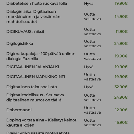
Diabeteksen hoito ruokavaliolla
Hyvä
19.90€
Dialogin aika. Digitaalisen
Uutta
markkinoinnin ja viestinnän
14.90€
vastaava
mahdollisuudet
Uutta
DIGIKUVAUS : niksit
11.90€
vastaava
Uutta
Digilogistiikka
24.90€
vastaava
Digimakupaloja - 100 päivää online-
Uutta
19.90€
vastaava
dialogia Fazerilla
DIGITAALINEN JALANJÄLKI
Hyvä
19.90€
Uutta
DIGITAALINEN MARKKINOINTI
19.90€
vastaava
Digitaalinen taloushallinto
Hyvä
32.90€
Digitaalitodellisuus - Seuraava
Uutta
24.90€
vastaava
digitaalinen murros on täällä
Uutta
Dobermanni
12.90€
vastaava
Doping voittaa aina – Kielletyt keinot
Uutta
15.90€
vastaava
kautta aikojen
Draivi : voiko sisäistä motivaatiota