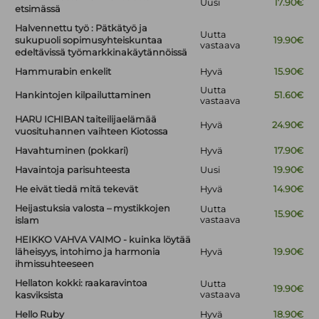
Uusi
17.90€
etsimässä
Halvennettu työ : Pätkätyö ja
Uutta
sukupuoli sopimusyhteiskuntaa
19.90€
vastaava
edeltävissä työmarkkinakäytännöissä
Hammurabin enkelit
Hyvä
15.90€
Uutta
Hankintojen kilpailuttaminen
51.60€
vastaava
HARU ICHIBAN taiteilijaelämää
Hyvä
24.90€
vuosituhannen vaihteen Kiotossa
Havahtuminen (pokkari)
Hyvä
17.90€
Havaintoja parisuhteesta
Uusi
19.90€
He eivät tiedä mitä tekevät
Hyvä
14.90€
Heijastuksia valosta – mystikkojen
Uutta
15.90€
vastaava
islam
HEIKKO VAHVA VAIMO - kuinka löytää
läheisyys, intohimo ja harmonia
Hyvä
19.90€
ihmissuhteeseen
Hellaton kokki: raakaravintoa
Uutta
19.90€
vastaava
kasviksista
Hello Ruby
Hyvä
18.90€