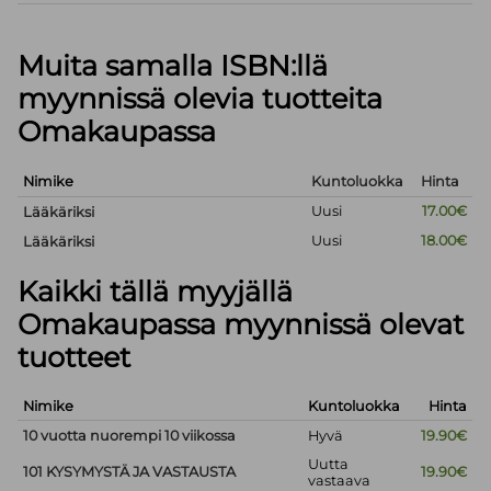
Muita samalla ISBN:llä
myynnissä olevia tuotteita
Omakaupassa
Nimike
Kuntoluokka
Hinta
Uusi
17.00€
Lääkäriksi
Uusi
18.00€
Lääkäriksi
Kaikki tällä myyjällä
Omakaupassa myynnissä olevat
tuotteet
Nimike
Kuntoluokka
Hinta
10 vuotta nuorempi 10 viikossa
Hyvä
19.90€
Uutta
101 KYSYMYSTÄ JA VASTAUSTA
19.90€
vastaava