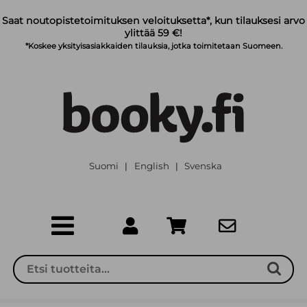
Siirry pääsisältöön
Saat noutopistetoimituksen veloituksetta*, kun tilauksesi arvo
ylittää 59 €!
*Koskee yksityisasiakkaiden tilauksia, jotka toimitetaan Suomeen.
Suomi
English
Svenska
|
|