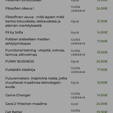
Filosofian lohdutukset
Hyvä
19.90€
Uutta
Filosofien oikeus I
24.90€
vastaava
Filosofinen vauva - mitä lapsen mieli
kertoo totuudesta, rakkaudesta ja
Hyvä
21.90€
elämän merkityksestä
Fit by Sofia
Hyvä
14.90€
Fobban sosiaalisen median
Uutta
17.90€
vastaava
selviytymisopas
Functional training : vireyttä, voimaa,
Uutta
19.90€
vastaava
tarmoa, elinvoimaa
FUNKY BUSINESS
Hyvä
24.90€
Uutta
Futisäidin käsikirja
17.90€
vastaava
Futuremakers : inspiroivia naisia, jotka
muuttavat maailmaa teknologian
Hyvä
15.90€
avulla
Uutta
Game Changer
14.90€
vastaava
Geos 2 Yhteinen maailma
Uusi
24.90€
Uutta
Get Better
29.90€