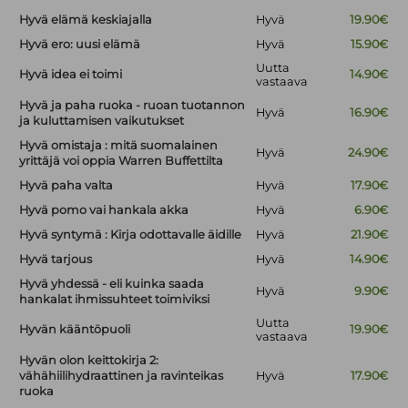
Hyvä elämä keskiajalla
Hyvä
19.90€
Hyvä ero: uusi elämä
Hyvä
15.90€
Uutta
Hyvä idea ei toimi
14.90€
vastaava
Hyvä ja paha ruoka - ruoan tuotannon
Hyvä
16.90€
ja kuluttamisen vaikutukset
Hyvä omistaja : mitä suomalainen
Hyvä
24.90€
yrittäjä voi oppia Warren Buffettilta
Hyvä paha valta
Hyvä
17.90€
Hyvä pomo vai hankala akka
Hyvä
6.90€
Hyvä syntymä : Kirja odottavalle äidille
Hyvä
21.90€
Hyvä tarjous
Hyvä
14.90€
Hyvä yhdessä - eli kuinka saada
Hyvä
9.90€
hankalat ihmissuhteet toimiviksi
Uutta
Hyvän kääntöpuoli
19.90€
vastaava
Hyvän olon keittokirja 2:
vähähiilihydraattinen ja ravinteikas
Hyvä
17.90€
ruoka