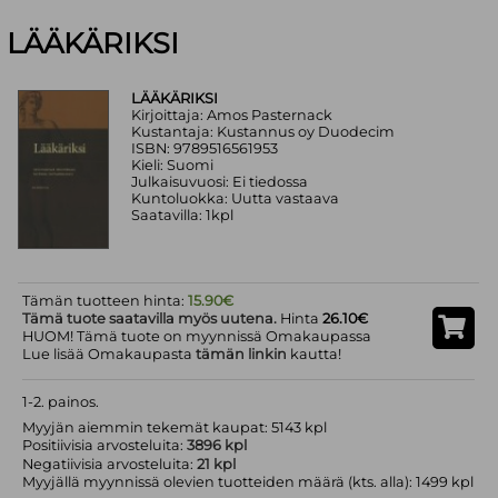
LÄÄKÄRIKSI
LÄÄKÄRIKSI
Kirjoittaja: Amos Pasternack
Kustantaja: Kustannus oy Duodecim
ISBN: 9789516561953
Kieli: Suomi
Julkaisuvuosi: Ei tiedossa
Kuntoluokka: Uutta vastaava
Saatavilla: 1kpl
Tämän tuotteen hinta:
15.90€
Tämä tuote saatavilla myös uutena.
Hinta
26.10€
HUOM! Tämä tuote on myynnissä Omakaupassa
Lue lisää Omakaupasta
tämän linkin
kautta!
1-2. painos.
Myyjän aiemmin tekemät kaupat: 5143 kpl
Positiivisia arvosteluita:
3896 kpl
Negatiivisia arvosteluita:
21 kpl
Myyjällä myynnissä olevien tuotteiden määrä (kts. alla): 1499 kpl