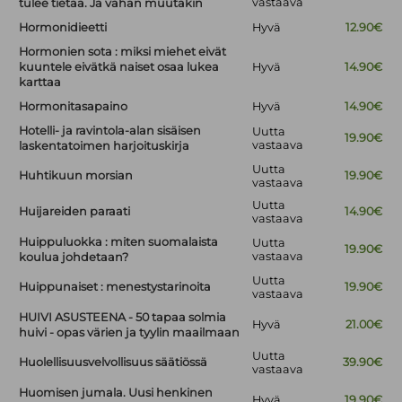
vastaava
tulee tietää. Ja vähän muutakin
Hormonidieetti
Hyvä
12.90€
Hormonien sota : miksi miehet eivät
kuuntele eivätkä naiset osaa lukea
Hyvä
14.90€
karttaa
Hormonitasapaino
Hyvä
14.90€
Hotelli- ja ravintola-alan sisäisen
Uutta
19.90€
vastaava
laskentatoimen harjoituskirja
Uutta
Huhtikuun morsian
19.90€
vastaava
Uutta
Huijareiden paraati
14.90€
vastaava
Huippuluokka : miten suomalaista
Uutta
19.90€
vastaava
koulua johdetaan?
Uutta
Huippunaiset : menestystarinoita
19.90€
vastaava
HUIVI ASUSTEENA - 50 tapaa solmia
Hyvä
21.00€
huivi - opas värien ja tyylin maailmaan
Uutta
Huolellisuusvelvollisuus säätiössä
39.90€
vastaava
Huomisen jumala. Uusi henkinen
Hyvä
19.90€