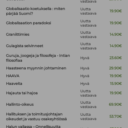
vastaava
Globalisaatio koetuksella : miten
Uutta
19.90€
vastaava
pärjää Suomi?
Uutta
Globalisaation paradoksi
19.90€
vastaava
Uutta
Graniittimies
14.90€
vastaava
Uutta
Gulagista selvinneet
14.90€
vastaava
Guruja, joogeja ja filosofeja - Intian
Hyvä
23.60€
filosofiaa
Haasteena myynnin johtaminen
Hyvä
29.90€
HAAVA
Hyvä
19.90€
Haaveita
Hyvä
15.90€
Uutta
Hajauta tai hajoa
19.90€
vastaava
Uutta
Hallinto-oikeus
69.90€
vastaava
Hallituksen ja toimitusjohtajan
Uutta
53.70€
vastaava
oikeudet ja vastuu osakeyhtiössä
Halun vallassa – Onnellisuutta