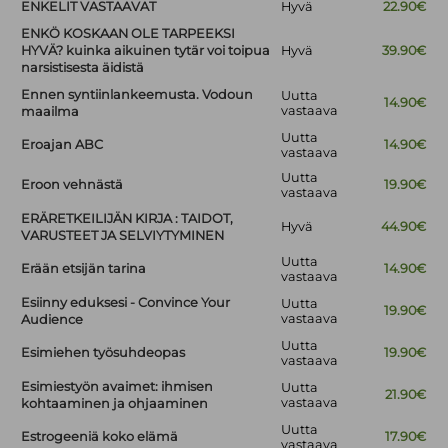
ENKELIT VASTAAVAT
Hyvä
22.90€
ENKÖ KOSKAAN OLE TARPEEKSI
HYVÄ? kuinka aikuinen tytär voi toipua
Hyvä
39.90€
narsistisesta äidistä
Ennen syntiinlankeemusta. Vodoun
Uutta
14.90€
vastaava
maailma
Uutta
Eroajan ABC
14.90€
vastaava
Uutta
Eroon vehnästä
19.90€
vastaava
ERÄRETKEILIJÄN KIRJA : TAIDOT,
Hyvä
44.90€
VARUSTEET JA SELVIYTYMINEN
Uutta
Erään etsijän tarina
14.90€
vastaava
Esiinny eduksesi - Convince Your
Uutta
19.90€
vastaava
Audience
Uutta
Esimiehen työsuhdeopas
19.90€
vastaava
Esimiestyön avaimet: ihmisen
Uutta
21.90€
vastaava
kohtaaminen ja ohjaaminen
Uutta
Estrogeeniä koko elämä
17.90€
vastaava