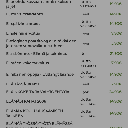
Ei unohdu koskaan : henkirikoksen
Uutta
19.90€
vastaava
jäljet
Ei, rouva presidentti
Hyvä
14.90€
Uutta
Eilispäivän aarteet
14.90€
vastaava
Einsteinin arvoitus
Hyvä
17.90€
Ekologinen parasitologia : nisäkkäiden
Hyvä
13.90€
ja loisten vuorovaikutussuhteet
Elias Lönnrot - Elämä ja toiminta.
Uusi
21.90€
Uutta
Elimäen koko tarkoitus
7.90€
vastaava
Uutta
Elinikäinen oppija - Livslångt lärande
14.90€
vastaava
ELÄ TÄSSÄ JA NYT
Hyvä
12.90€
ELÄINKOKEITA JA VAIHTOEHTOJA
Hyvä
24.90€
Uutta
ELÄMÄSI RAHAT 2006
14.90€
vastaava
ELÄMÄÄ KOULUKIUSAAMISEN
Uutta
14.90€
vastaava
JÄLKEEN
ELÄMÄÄ TYÖSSÄ-TYÖTÄ ELÄMÄSSÄ