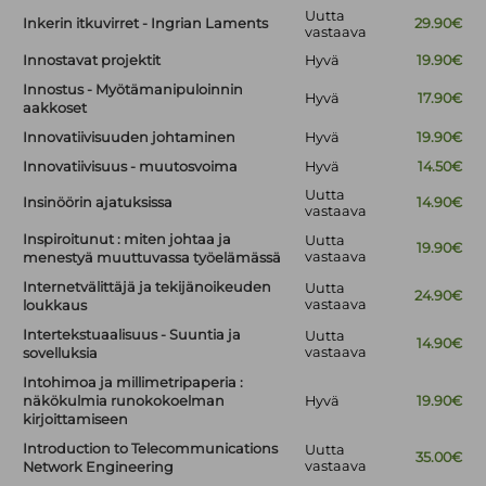
Uutta
Inkerin itkuvirret - Ingrian Laments
29.90€
vastaava
Innostavat projektit
Hyvä
19.90€
Innostus - Myötämanipuloinnin
Hyvä
17.90€
aakkoset
Innovatiivisuuden johtaminen
Hyvä
19.90€
Innovatiivisuus - muutosvoima
Hyvä
14.50€
Uutta
Insinöörin ajatuksissa
14.90€
vastaava
Inspiroitunut : miten johtaa ja
Uutta
19.90€
vastaava
menestyä muuttuvassa työelämässä
Internetvälittäjä ja tekijänoikeuden
Uutta
24.90€
vastaava
loukkaus
Intertekstuaalisuus - Suuntia ja
Uutta
14.90€
vastaava
sovelluksia
Intohimoa ja millimetripaperia :
näkökulmia runokokoelman
Hyvä
19.90€
kirjoittamiseen
Introduction to Telecommunications
Uutta
35.00€
vastaava
Network Engineering