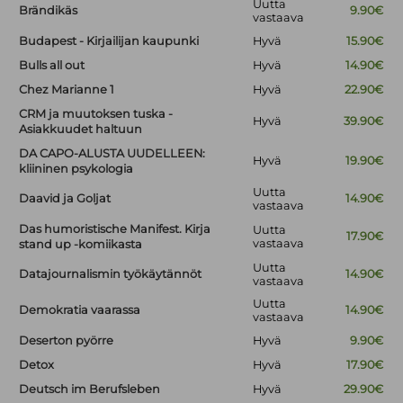
Uutta
Brändikäs
9.90€
vastaava
Budapest - Kirjailijan kaupunki
Hyvä
15.90€
Bulls all out
Hyvä
14.90€
Chez Marianne 1
Hyvä
22.90€
CRM ja muutoksen tuska -
Hyvä
39.90€
Asiakkuudet haltuun
DA CAPO-ALUSTA UUDELLEEN:
Hyvä
19.90€
kliininen psykologia
Uutta
Daavid ja Goljat
14.90€
vastaava
Das humoristische Manifest. Kirja
Uutta
17.90€
vastaava
stand up -komiikasta
Uutta
Datajournalismin työkäytännöt
14.90€
vastaava
Uutta
Demokratia vaarassa
14.90€
vastaava
Deserton pyörre
Hyvä
9.90€
Detox
Hyvä
17.90€
Deutsch im Berufsleben
Hyvä
29.90€