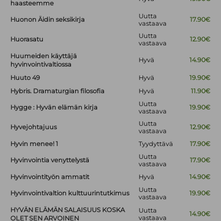
haasteemme
Uutta
Huonon Äidin seksikirja
17.90€
vastaava
Uutta
Huorasatu
12.90€
vastaava
Huumeiden käyttäjä
Hyvä
14.90€
hyvinvointivaltiossa
Huuto 49
Hyvä
19.90€
Hybris. Dramaturgian filosofia
Hyvä
11.90€
Uutta
Hygge : Hyvän elämän kirja
19.90€
vastaava
Uutta
Hyvejohtajuus
12.90€
vastaava
Hyvin menee! 1
Tyydyttävä
17.90€
Uutta
Hyvinvointia venyttelystä
17.90€
vastaava
Hyvinvointityön ammatit
Hyvä
14.90€
Uutta
Hyvinvointivaltion kulttuurintutkimus
19.90€
vastaava
HYVÄN ELÄMÄN SALAISUUS KOSKA
Uutta
14.90€
vastaava
OLET SEN ARVOINEN