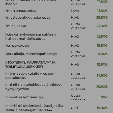
17.90€
vastaava
lisäarvo
Ilman omaatuntoa
Hyvä
15.90€
Ilmastopaniikki : hoito-opas
Hyvä
29.90€
Uutta
Ilmiön kaava
24.90€
vastaava
Iloiseksi : nykyajan parisuhteen
Hyvä
22.90€
huikeat mahdollisuudet
Ilon psykologia
Hyvä
19.90€
Uutta
Ilosia aikoja, Mielensäpahoittaja
9.90€
vastaava
INCOTERMS, KAUPPATAVAT JA
Hyvä
19.90€
TOIMITUSLAUSEKKEET
Informaatiolukutaito yliopisto-
Uutta
14.90€
vastaava
opetuksessa
Inhimillinen tehokkuus : jännitteet
Uutta
29.90€
vastaava
hyötykäyttöön
Uutta
Inhimillisiä kohtaamisia
15.90€
vastaava
Inkeriläisiä siirtämässä - Jussi ja Liisa
Uusi
19.90€
Tenkun päiväkirjat 1943-1944