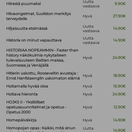
Uutta
Hiirestä puumaksi
9.90€
vastaava
Hiivaongelmat. Suoliston merkitys
Hyvä
27.90€
terveydelle
Uutta
Hiljaisuutta etsimässä
14.90€
vastaava
Uutta
Historia on minut vapauttava
14.90€
vastaava
HISTORIAA NOPEAMMIN - Faster than
history näkökulmia nykytaiteen
Hyvä
24.90€
tulevaisuuteen Baltian maissa,
Suomessa ja Venäjällä
Hitlerin uskottu, Rooseveltin avustaja :
Hyvä
18.90€
Ernst Hanfstaenglin uskomaton elämä
Hoitamalla hyvää oloa
Hyvä
16.90€
Hoitava hieronta
Hyvä
24.90€
HOJKS II - Yksilölliset
opetussuunnitelmat ja opetus -
Hyvä
12.90€
Opetus 2000
Homepäiväkirja
Hyvä
14.90€
Homopojan opas : Kaikki, mitä sinun
Uutta
14.90€