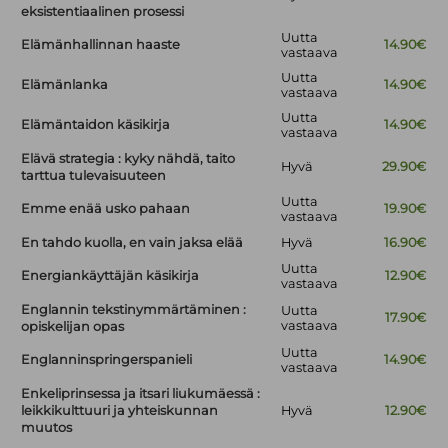
eksistentiaalinen prosessi
Uutta
Elämänhallinnan haaste
14.90€
vastaava
Uutta
Elämänlanka
14.90€
vastaava
Uutta
Elämäntaidon käsikirja
14.90€
vastaava
Elävä strategia : kyky nähdä, taito
Hyvä
29.90€
tarttua tulevaisuuteen
Uutta
Emme enää usko pahaan
19.90€
vastaava
En tahdo kuolla, en vain jaksa elää
Hyvä
16.90€
Uutta
Energiankäyttäjän käsikirja
12.90€
vastaava
Englannin tekstinymmärtäminen :
Uutta
17.90€
vastaava
opiskelijan opas
Uutta
Englanninspringerspanieli
14.90€
vastaava
Enkeliprinsessa ja itsari liukumäessä :
leikkikulttuuri ja yhteiskunnan
Hyvä
12.90€
muutos