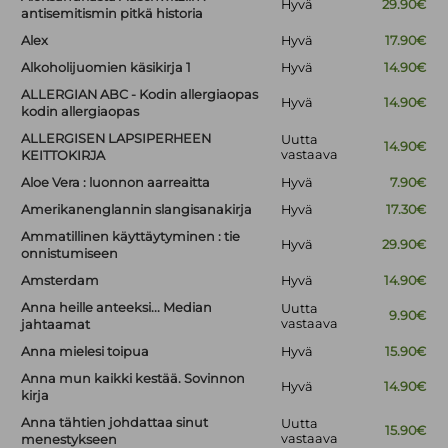
Hyvä
29.90€
antisemitismin pitkä historia
Alex
Hyvä
17.90€
Alkoholijuomien käsikirja 1
Hyvä
14.90€
ALLERGIAN ABC - Kodin allergiaopas
Hyvä
14.90€
kodin allergiaopas
ALLERGISEN LAPSIPERHEEN
Uutta
14.90€
vastaava
KEITTOKIRJA
Aloe Vera : luonnon aarreaitta
Hyvä
7.90€
Amerikanenglannin slangisanakirja
Hyvä
17.30€
Ammatillinen käyttäytyminen : tie
Hyvä
29.90€
onnistumiseen
Amsterdam
Hyvä
14.90€
Anna heille anteeksi... Median
Uutta
9.90€
vastaava
jahtaamat
Anna mielesi toipua
Hyvä
15.90€
Anna mun kaikki kestää. Sovinnon
Hyvä
14.90€
kirja
Anna tähtien johdattaa sinut
Uutta
15.90€
vastaava
menestykseen