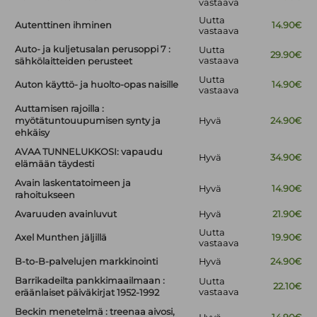
vastaava
Uutta
Autenttinen ihminen
14.90€
vastaava
Auto- ja kuljetusalan perusoppi 7 :
Uutta
29.90€
vastaava
sähkölaitteiden perusteet
Uutta
Auton käyttö- ja huolto-opas naisille
14.90€
vastaava
Auttamisen rajoilla :
myötätuntouupumisen synty ja
Hyvä
24.90€
ehkäisy
AVAA TUNNELUKKOSI: vapaudu
Hyvä
34.90€
elämään täydesti
Avain laskentatoimeen ja
Hyvä
14.90€
rahoitukseen
Avaruuden avainluvut
Hyvä
21.90€
Uutta
Axel Munthen jäljillä
19.90€
vastaava
B-to-B-palvelujen markkinointi
Hyvä
24.90€
Barrikadeilta pankkimaailmaan :
Uutta
22.10€
vastaava
eräänlaiset päiväkirjat 1952-1992
Beckin menetelmä : treenaa aivosi,