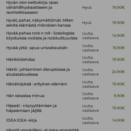
Hyvän olon keittokirja: opas
vähähiilihydraattiseen ja
Hyvä
19.90€
ravinteikkaaseen
Hyvät, pahat, näkymättömät. Miten
Hyvä
19.90€
selvitä elämästä mikrobien kanssa
Hyvää pahaa rock n roll - Sosiologisia
Uutta
14.90€
vastaava
kirjoituksia rockista ja rockkulttuurista
Uutta
Hyvää yötä : apua univaikeuksiin
15.90€
vastaava
Uutta
Häirikkötehdas
19.90€
vastaava
Häiriö : johtaminen disruptiossa ja
Uutta
24.90€
vastaava
alustataloudessa
Uutta
Häivähdyksiä : erityinen elämäni
19.90€
vastaava
Uutta
Hän rakastaa minua
9.90€
vastaava
Häpeä! - nöyryyttämisen ja
Uutta
19.90€
vastaava
häpeämisen jäljillä
Uutta
IDEA IDEA -kirja
14.90€
vastaava
Idiootit ympärilläni - Kuinka ymmärtää