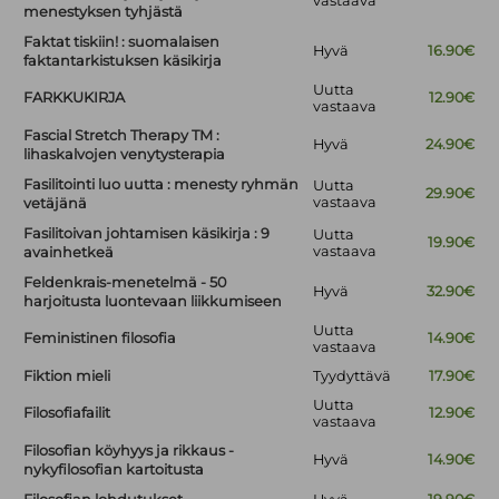
vastaava
menestyksen tyhjästä
Faktat tiskiin! : suomalaisen
Hyvä
16.90€
faktantarkistuksen käsikirja
Uutta
FARKKUKIRJA
12.90€
vastaava
Fascial Stretch Therapy TM :
Hyvä
24.90€
lihaskalvojen venytysterapia
Fasilitointi luo uutta : menesty ryhmän
Uutta
29.90€
vastaava
vetäjänä
Fasilitoivan johtamisen käsikirja : 9
Uutta
19.90€
vastaava
avainhetkeä
Feldenkrais-menetelmä - 50
Hyvä
32.90€
harjoitusta luontevaan liikkumiseen
Uutta
Feministinen filosofia
14.90€
vastaava
Fiktion mieli
Tyydyttävä
17.90€
Uutta
Filosofiafailit
12.90€
vastaava
Filosofian köyhyys ja rikkaus -
Hyvä
14.90€
nykyfilosofian kartoitusta