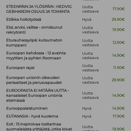
ETEENPÄIN JA YLÖSPÄIN : HEDVIG
Uutta
17.90€
vastaava
GEBHARDIN OSUUS JA TOIMINTA
Etiikka hoitotyössä
Hyvä
29.90€
Etsi, arvioi, valitse - onnistunut
Uutta
19.90€
vastaava
rekrytointi
Eturauhassyöpä: kutsumaton
Uutta
12.90€
vastaava
kumppani
Euroopan kehdossa - 12 avainta
Uutta
14.90€
vastaava
myyttien ja pyhien Roomaan
Uutta
Euroopan rajat
11.90€
vastaava
Euroopan unionin oikeuden
Uutta
29.90€
vastaava
periaatteet ja perusvapaudet
EUROOPASTA EI MITÄÄN UUTTA -
Uutta
kansalaiset Euroopan unionia
14.90€
vastaava
etsimässä
Eurooppalaistuminen
Hyvä
14.90€
EUTANASIA - hyvä kuolema
Hyvä
17.90€
Exit : 15 inspiroivaa tositarinaa
Uutta
suomalaisista yrittäjistä, jotka loivat
19.90€