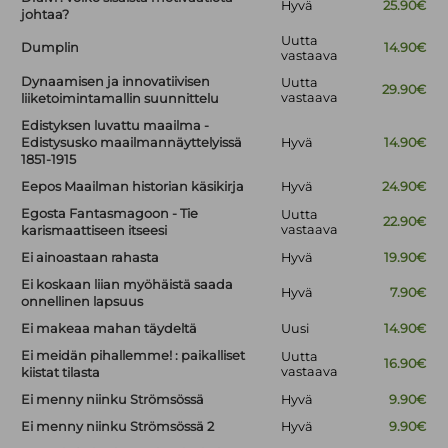
Hyvä
25.90€
johtaa?
Uutta
Dumplin
14.90€
vastaava
Dynaamisen ja innovatiivisen
Uutta
29.90€
vastaava
liiketoimintamallin suunnittelu
Edistyksen luvattu maailma -
Edistysusko maailmannäyttelyissä
Hyvä
14.90€
1851-1915
Eepos Maailman historian käsikirja
Hyvä
24.90€
Egosta Fantasmagoon - Tie
Uutta
22.90€
vastaava
karismaattiseen itseesi
Ei ainoastaan rahasta
Hyvä
19.90€
Ei koskaan liian myöhäistä saada
Hyvä
7.90€
onnellinen lapsuus
Ei makeaa mahan täydeltä
Uusi
14.90€
Ei meidän pihallemme! : paikalliset
Uutta
16.90€
vastaava
kiistat tilasta
Ei menny niinku Strömsössä
Hyvä
9.90€
Ei menny niinku Strömsössä 2
Hyvä
9.90€