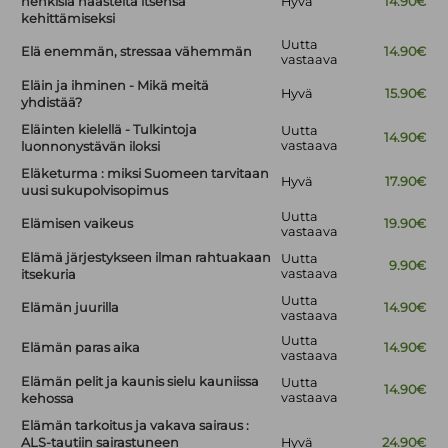
henkisiä haasteita itsensä
Hyvä
14.90€
kehittämiseksi
Uutta
Elä enemmän, stressaa vähemmän
14.90€
vastaava
Eläin ja ihminen - Mikä meitä
Hyvä
15.90€
yhdistää?
Eläinten kielellä - Tulkintoja
Uutta
14.90€
vastaava
luonnonystävän iloksi
Eläketurma : miksi Suomeen tarvitaan
Hyvä
17.90€
uusi sukupolvisopimus
Uutta
Elämisen vaikeus
19.90€
vastaava
Elämä järjestykseen ilman rahtuakaan
Uutta
9.90€
vastaava
itsekuria
Uutta
Elämän juurilla
14.90€
vastaava
Uutta
Elämän paras aika
14.90€
vastaava
Elämän pelit ja kaunis sielu kauniissa
Uutta
14.90€
vastaava
kehossa
Elämän tarkoitus ja vakava sairaus :
ALS-tautiin sairastuneen
Hyvä
24.90€