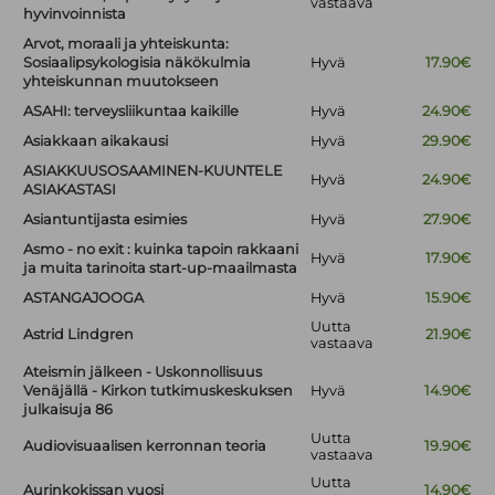
vastaava
hyvinvoinnista
Arvot, moraali ja yhteiskunta:
Sosiaalipsykologisia näkökulmia
Hyvä
17.90€
yhteiskunnan muutokseen
ASAHI: terveysliikuntaa kaikille
Hyvä
24.90€
Asiakkaan aikakausi
Hyvä
29.90€
ASIAKKUUSOSAAMINEN-KUUNTELE
Hyvä
24.90€
ASIAKASTASI
Asiantuntijasta esimies
Hyvä
27.90€
Asmo - no exit : kuinka tapoin rakkaani
Hyvä
17.90€
ja muita tarinoita start-up-maailmasta
ASTANGAJOOGA
Hyvä
15.90€
Uutta
Astrid Lindgren
21.90€
vastaava
Ateismin jälkeen - Uskonnollisuus
Venäjällä - Kirkon tutkimuskeskuksen
Hyvä
14.90€
julkaisuja 86
Uutta
Audiovisuaalisen kerronnan teoria
19.90€
vastaava
Uutta
Aurinkokissan vuosi
14.90€