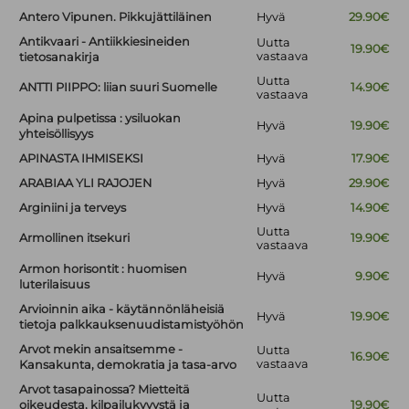
Antero Vipunen. Pikkujättiläinen
Hyvä
29.90€
Antikvaari - Antiikkiesineiden
Uutta
19.90€
vastaava
tietosanakirja
Uutta
ANTTI PIIPPO: liian suuri Suomelle
14.90€
vastaava
Apina pulpetissa : ysiluokan
Hyvä
19.90€
yhteisöllisyys
APINASTA IHMISEKSI
Hyvä
17.90€
ARABIAA YLI RAJOJEN
Hyvä
29.90€
Arginiini ja terveys
Hyvä
14.90€
Uutta
Armollinen itsekuri
19.90€
vastaava
Armon horisontit : huomisen
Hyvä
9.90€
luterilaisuus
Arvioinnin aika - käytännönläheisiä
Hyvä
19.90€
tietoja palkkauksenuudistamistyöhön
Arvot mekin ansaitsemme -
Uutta
16.90€
vastaava
Kansakunta, demokratia ja tasa-arvo
Arvot tasapainossa? Mietteitä
Uutta
oikeudesta, kilpailukyvystä ja
19.90€